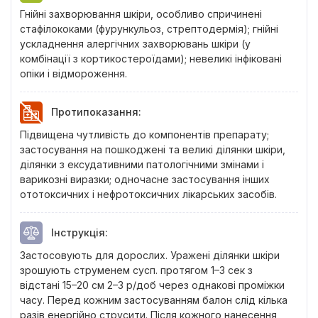
Гнійні захворювання шкіри, особливо спричинені
стафілококами (фурункульоз, стрептодермія); гнійні
ускладнення алергічних захворювань шкіри (у
комбінації з кортикостероїдами); невеликі інфіковані
опіки і відмороження.
Протипоказання
:
Підвищена чутливість до компонентів препарату;
застосування на пошкоджені та великі ділянки шкіри,
ділянки з ексудативними патологічними змінами і
варикозні виразки; одночасне застосування інших
ототоксичних і нефротоксичних лікарських засобів.
Інструкція
:
Застосовують для дорослих. Уражені ділянки шкіри
зрошують струменем сусп. протягом 1–3 сек з
відстані 15–20 см 2–3 р/доб через однакові проміжки
часу. Перед кожним застосуванням балон слід кілька
разів енергійно струсити. Після кожного нанесення