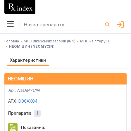
Головна
МНН лікарських засобів (INN)
МНН на літеру Н
НЕОМІЦИН
(
NEOMYCIN
)
Характеристики
НЕОМІЦИН
Rp.:
NEOMYCIN
АТХ
:
D06AX04
Препаратів
:
1
Показання
: