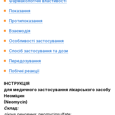
Фармакологічні властивості
Показання
Протипоказання
Взаємодія
Особливості застосування
Спосіб застосування та дози
Передозування
Побічні реакції
ІНСТРУКЦІЯ
для медичного застосування лікарського засобу
Неоміцин
(
Neomycin
)
Склад:
діюча речовина:
neomycinsulfate;