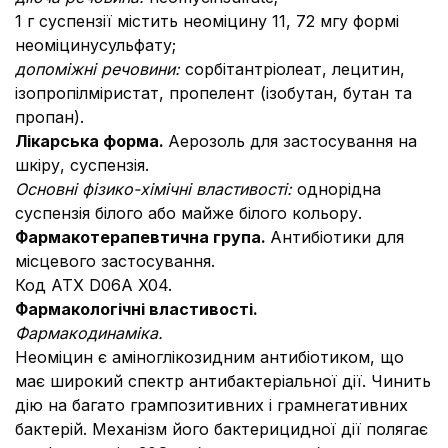
1 г суспензії містить неоміцину 11, 72 мгу формі
неоміцинусульфату;
допоміжні речовини:
сорбітантріолеат, лецитин,
ізопропілміристат, пропелент (ізобутан, бутан та
пропан).
Лікарська форма.
Аерозоль для застосування на
шкіру, суспензія.
Основні фізико-хімічні властивості:
однорідна
суспензія білого або майже білого кольору.
Фармакотерапевтична група.
Антибіотики для
місцевого застосування.
Код ATХ D06A X04.
Фармакологічні властивості.
Фармакодинаміка.
Неоміцин є аміноглікозидним антибіотиком, що
має широкий спектр антибактеріальної дії. Чинить
дію на багато грампозитивних і грамнегативних
бактерій. Механізм його бактерицидної дії полягає