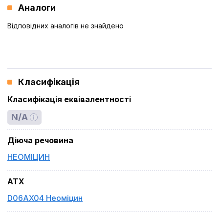
Аналоги
Відповідних аналогів не знайдено
Класифікація
Класифікація еквівалентності
N/A
Діюча речовина
НЕОМІЦИН
ATX
D06AX04 Неоміцин