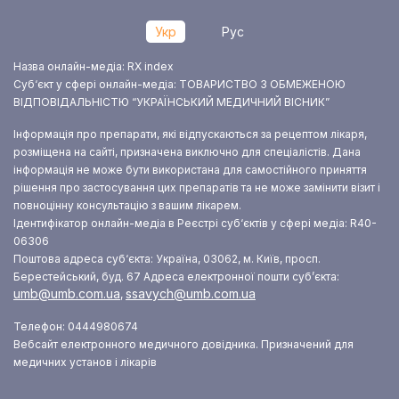
Укр
Рус
Назва онлайн-медіа: RX index
Суб‘єкт у сфері онлайн-медіа: ТОВАРИСТВО З ОБМЕЖЕНОЮ
ВІДПОВІДАЛЬНІСТЮ “УКРАЇНСЬКИЙ МЕДИЧНИЙ ВІСНИК”
Інформація про препарати, які відпускаються за рецептом лікаря,
розміщена на сайті, призначена виключно для спеціалістів. Дана
інформація не може бути використана для самостійного приняття
рішення про застосування цих препаратів та не може замінити візит і
повноцінну консультацію з вашим лікарем.
Ідентифікатор онлайн-медіа в Реєстрі суб‘єктів у сфері медіа: R40-
06306
Поштова адреса суб‘єкта: Україна, 03062, м. Київ, просп.
Берестейський, буд. 67
Адреса електронної пошти суб’єкта:
umb@umb.com.ua
ssavych@umb.com.ua
,
Телефон: 0444980674
Вебсайт електронного медичного довідника. Призначений для
медичних установ і лікарів