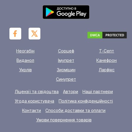
Неогабін
Сорцеф
Т-Септ
Виданол
Імупрет
Канефрон
Укрлів
Зиоміцин
Ларфікс
Синупрет
Ліцензії та свідоцтва
Автори
Наші партнери
Угода користувача
Політика конфіденційності
Контакти
Способи доставки та оплати
Умови повернення товарів