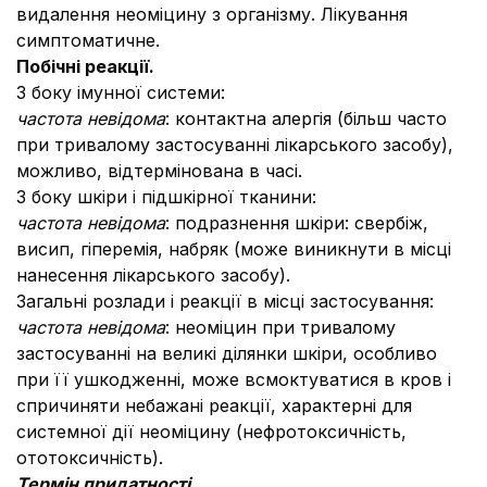
видалення неоміцину з організму. Лікування
симптоматичне.
Побічні реакції.
З боку імунної системи:
частота невідома
: контактна алергія (більш часто
при тривалому застосуванні лікарського засобу),
можливо, відтермінована в часі.
З боку шкіри і підшкірної тканини:
частота невідома
: подразнення шкіри: свербіж,
висип, гіперемія, набряк (може виникнути в місці
нанесення лікарського засобу).
Загальні розлади і реакції в місці застосування:
частота невідома
: неоміцин при тривалому
застосуванні на великі ділянки шкіри, особливо
при її ушкодженні, може всмоктуватися в кров і
спричиняти небажані реакції, характерні для
системної дії неоміцину (нефротоксичність,
ототоксичність).
Термін придатності.