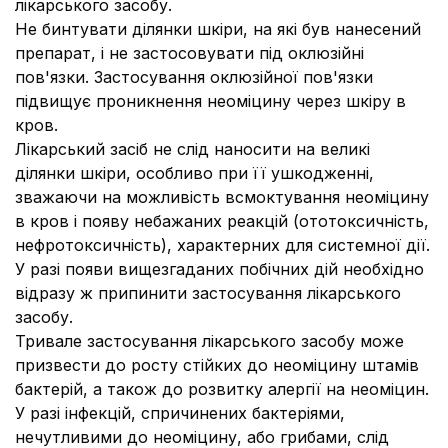
лікарського засобу.
Не бинтувати ділянки шкіри, на які був нанесений
препарат, і не застосовувати під оклюзійні
пов'язки. Застосування оклюзійної пов'язки
підвищує проникнення неоміцину через шкіру в
кров.
Лікарський засіб не слід наносити на великі
ділянки шкіри, особливо при її ушкодженні,
зважаючи на можливість всмоктування неоміцину
в кров і появу небажаних реакцій (ототоксичність,
нефротоксичність), характерних для системної дії.
У разі появи вищезгаданих побічних дій необхідно
відразу ж припинити застосування лікарського
засобу.
Тривале застосування лікарського засобу може
призвести до росту стійких до неоміцину штамів
бактерій, а також до розвитку алергії на неоміцин.
У разі інфекцій, спричинених бактеріями,
нечутливими до неоміцину, або грибами, слід