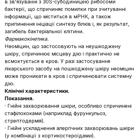
в зв'язуванні з 30S-субодиницею рибосоми
бактерії, що спричиняє помилки при зчитуванні
інформації, що міститься в мРНК, а також
припинення ініціації синтезу білків і, як результат,
загибель бактеріальної клітини.
Фармакокінетика.
Неоміцин, що застосовують на неушкоджену
шкіру, спричинює місцеву дію і практично не
всмоктується в кров. У разі застосування
лікарського засобу на пошкоджену шкіру неоміцин
може проникати в кров і спричинювати системну
дію.
Клінічні характеристики.
Показання.
· Гнійні захворювання шкіри, особливо спричинені
стафілококами (наприклад фурункульоз,
стрептодермія).
· Гнійні ускладнення алергічних захворювань шкіри
(у комбінації з кортикостероїдами).