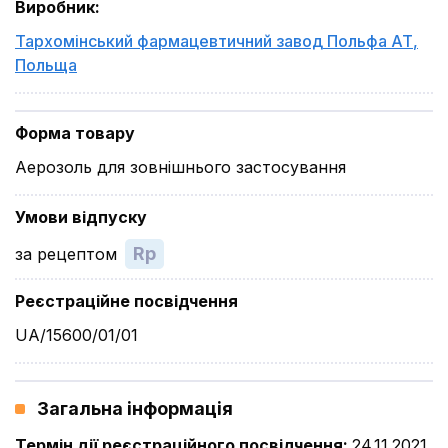
Виробник
:
Тархомінський фармацевтичний завод Польфа АТ
,
Польща
Форма товару
Аерозоль для зовнішнього застосування
Умови відпуску
Rp
за рецептом
Реєстраційне посвідчення
UA/15600/01/01
Загальна інформація
Термін дії реєстраційного посвідчення
:
24.11.2021