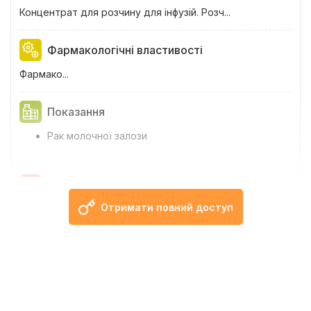
Концентрат для розчину для інфузій. Розч...
Фармакологічні властивості
Фармако...
Показання
Рак молочної залози
Протипоказання
Отримати повний доступ
Підвищена чутливість до препарату або ...
Спосіб застосування та дози
Метаста...