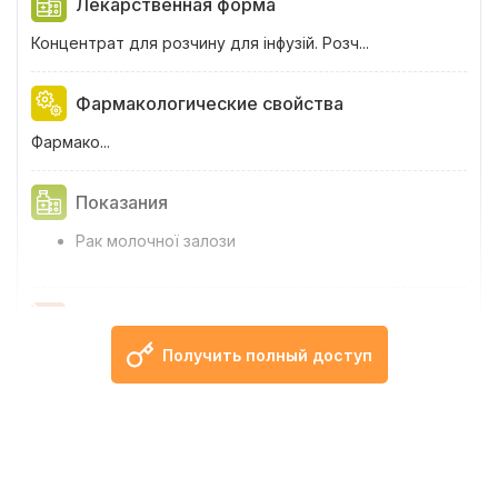
Лекарственная форма
Концентрат для розчину для інфузій. Розч...
Фармакологические свойства
Фармако...
Показания
Рак молочної залози
Противопоказания
Получить полный доступ
Підвищена чутливість до препарату або ...
Способ применения и дозы
Метаста...