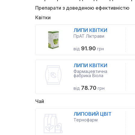
Препарати з доведеною ефективністю
Квітки
ЛИПИ КВІТКИ
ПрАТ Ліктрави
91.90
від
грн
ЛИПИ КВІТКИ
Фармацевтична
фабрика Віола
78.70
від
грн
Чай
ЛИПОВИЙ ЦВІТ
Тернофарм