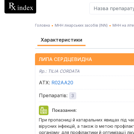
Головна
МНН лікарських засобів (INN)
МНН на літ
Характеристики
ЛИПА СЕРДЦЕВИДНА
Rp.:
TILIA CORDATA
АТХ
:
R02AA20
Препаратів
:
3
Показання
:
При пропасниці й катаральних явищах під ча
вірусних інфекцій, а також із метою профіл
організму; для профілактики й оптимізації л