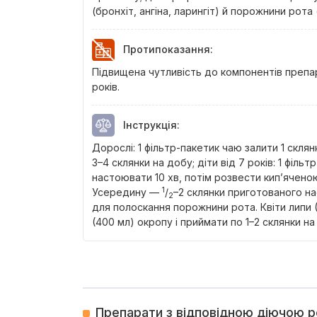
(бронхіт, ангіна, ларингіт) й порожнини рота (
Протипоказання
:
Підвищена чутливість до компонентів препара
років.
Інструкція
:
Дорослі: 1 фільтр-пакетик чаю залити 1 скля
3–4 склянки на добу; діти від 7 років: 1 філь
настоювати 10 хв, потім розвести кип’яченою
1
Усередину —
/
–2 склянки приготованого на
2
для полоскання порожнини рота. Квіти липи (
(400 мл) окропу і приймати по 1–2 склянки на
Препарати з відповідною діючою 