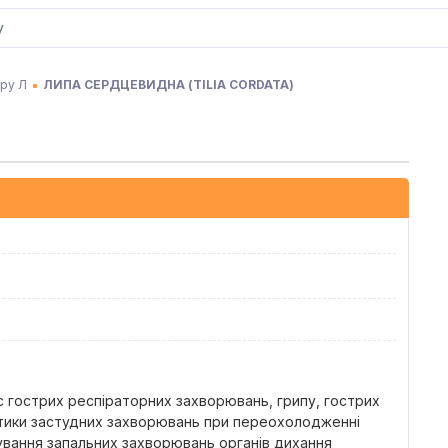
еру Л
ЛИПА СЕРДЦЕВИДНА
(
TILIA CORDATA
)
с гострих респіраторних захворювань, грипу, гострих
актики застудних захворювань при переохолодженні
ікування запальних захворювань органів дихання