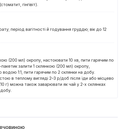
стоматит, гінгівіт).
ту; період вагітності й годування груддю; вік до 12
нкою (200 мл) окропу, настоювати 10 хв, пити гарячим по
тр-пакетик залити 1 склянкою (200 мл) окропу,
 водою 1:1, пити гарячим по 2 склянки на добу.
стою в теплому вигляді 2–3 р/доб після їди або місцево
10 г) можна також заварювати як чай у 2-х склянках
 добу.
речовиною