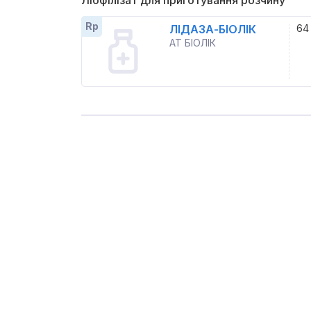
Ліофілізат для приготування розчину
Rp
ЛІДАЗА-БІОЛІК
64
АТ БІОЛІК