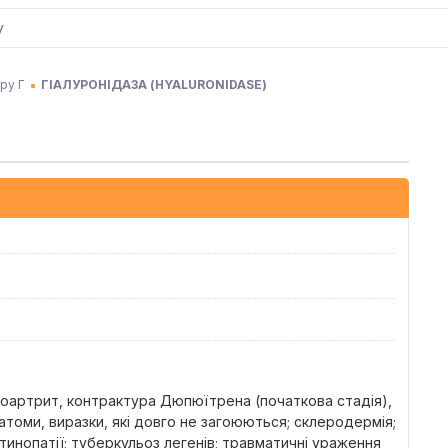
ру Г
ГІАЛУРОНІДАЗА
(
HYALURONIDASE
)
лоартрит, контрактура Дюпюїтрена (початкова стадія),
атоми, виразки, які довго не загоюються; склеродермія;
етинопатії; туберкульоз легенів; травматичні ураження