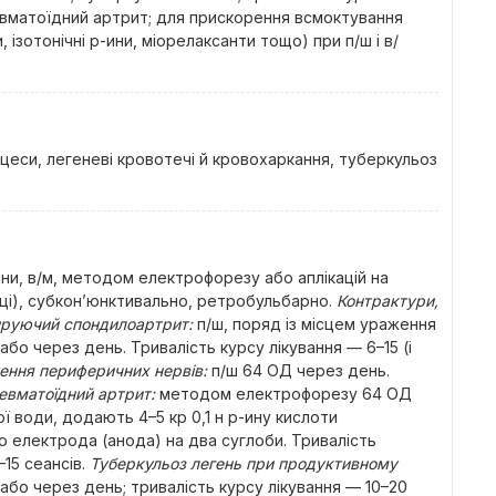
ревматоїдний артрит; для прискорення всмоктування
, ізотонічні р-ини, міорелаксанти тощо) при п/ш і в/
оцеси, легеневі кровотечі й кровохаркання, туберкульоз
ини, в/м, методом електрофорезу або аплікацій на
иці), субкон’юнктивально, ретробульбарно.
Контрактури,
зируючий спондилоартрит:
п/ш, поряд із місцем ураження
або через день. Тривалість курсу лікування — 6–15 (і
ення периферичних нервів:
п/ш 64 ОД через день.
евматоїдний артрит:
методом електрофорезу 64 ОД
 води, додають 4–5 кр 0,1 н р-ину кислоти
 електрода (анода) на два суглоби. Тривалість
15 сеансів.
Туберкульоз легень при продуктивному
або через день; тривалість курсу лікування — 10–20