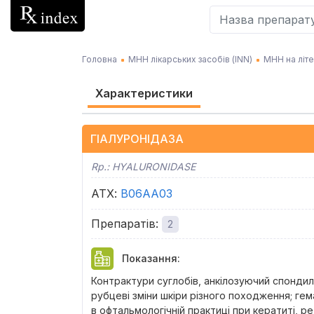
Головна
МНН лікарських засобів (INN)
МНН на літе
Характеристики
ГІАЛУРОНІДАЗА
Rp.:
HYALURONIDASE
АТХ
:
B06AA03
Препаратів
:
2
Показання
:
Контрактури суглобів, анкілозуючий спонди
рубцеві зміни шкіри різного походження; гем
в офтальмологічній практиці при кератиті, р