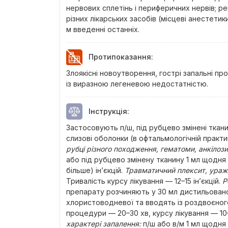
нервових сплетінь і периферичних нервів; 
різних лікарських засобів (місцеві анестетики
м введенні останніх.
Протипоказання
:
Злоякісні новоутворення, гострі запальні пр
із виразною легеневою недостатністю.
Інструкція
:
Застосовують п/ш, під рубцево змінені ткан
слизові оболонки (в офтальмологічній практ
рубці різного походження, гематоми, анкіло
або під рубцево змінену тканину 1 мл щодня 
більше) ін’єкцій.
Травматичний плексит, ураж
Тривалість курсу лікування — 12–15 ін’єкцій.
Р
препарату розчиняють у 30 мл дистильованої
хлористоводневої та вводять із роздвоєного
процедури — 20–30 хв, курсу лікування — 10–
характері запалення:
п/ш або в/м 1 мл щодня 