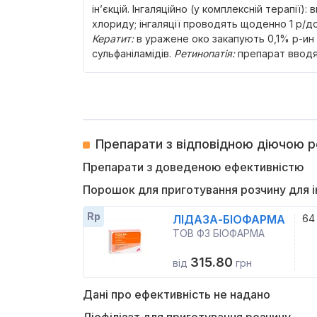
ін’єкцій. Інгаляційно (у комплексній терапії):
хлориду; інгаляції проводять щоденно 1 р/до
Кератит:
в уражене око закапують 0,1% р-ин 
сульфаніламідів.
Ретинопатія:
препарат вводят
Препарати з відповідною діючою 
Препарати з доведеною ефективністю
Порошок для приготування розчину для і
Rp
ЛІДАЗА-БІОФАРМА
64
ТОВ ФЗ БІОФАРМА
315.80
від
грн
Дані про ефективність не надано