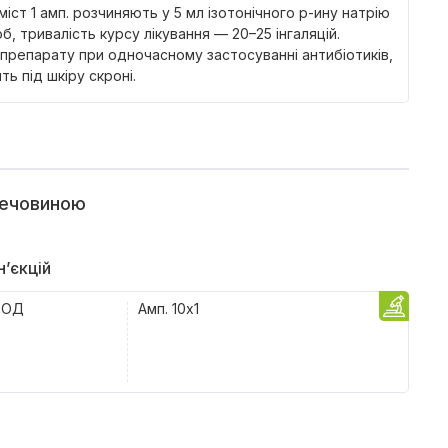
 вміст 1 амп. розчиняють у 5 мл ізотонічного р-ину натрію
б, тривалість курсу лікування — 20–25 інгаляцій.
препарату при одночасному застосуванні антибіотиків,
ь під шкіру скроні.
речовиною
н’єкцій
 ОД
Амп. 10x1