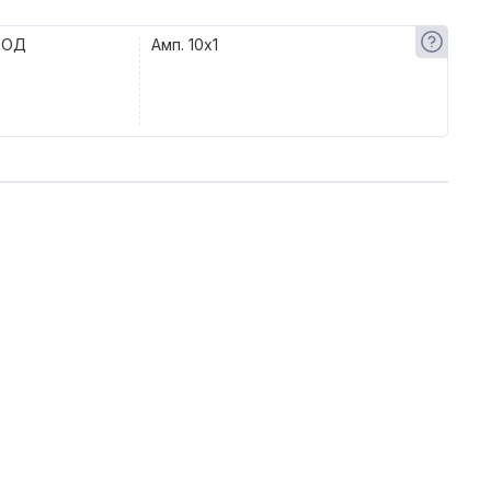
 ОД
Амп. 10x1