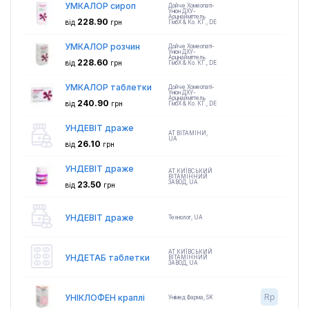
УМКАЛОР сироп
Дойче Хомеопаті-
Уніон ДХУ-
Арцнайміттель
228.90
від
грн
ГмбХ & Ко. КГ.
,
DE
УМКАЛОР розчин
Дойче Хомеопаті-
Уніон ДХУ-
Арцнайміттель
228.60
від
грн
ГмбХ & Ко. КГ.
,
DE
УМКАЛОР таблетки
Дойче Хомеопаті-
Уніон ДХУ-
Арцнайміттель
240.90
від
грн
ГмбХ & Ко. КГ.
,
DE
УНДЕВІТ драже
АТ ВІТАМІНИ
,
UA
26.10
від
грн
УНДЕВІТ драже
АТ КИЇВСЬКИЙ
ВІТАМІННИЙ
ЗАВОД
,
UA
23.50
від
грн
УНДЕВІТ драже
Технолог
,
UA
АТ КИЇВСЬКИЙ
УНДЕТАБ таблетки
ВІТАМІННИЙ
ЗАВОД
,
UA
Rp
УНІКЛОФЕН краплі
Унімед Фарма
,
SK