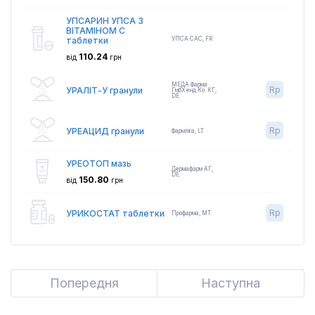
УПСАРИН УПСА З
ВІТАМІНОМ С
таблетки
УПСА САС
,
FR
110.24
від
грн
МЕДА Фарма
Rp
УРАЛІТ-У гранули
ГмбХ енд Ко. КГ
,
DE
Rp
УРЕАЦИД гранули
Фармліга
,
LT
УРЕОТОП мазь
Дермафарм АГ
,
DE
150.80
від
грн
Rp
УРИКОСТАТ таблетки
Профарма
,
MT
Попередня
Previous
Наступна
Next