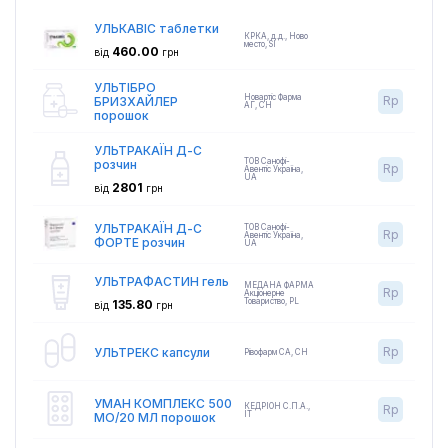
УЛЬКАВІС таблетки
КРКА, д.д., Ново
место
,
SI
460.00
від
грн
УЛЬТІБРО
Новартіс Фарма
Rp
БРИЗХАЙЛЕР
АГ
,
CH
порошок
УЛЬТРАКАЇН Д-С
ТОВ Санофі-
розчин
Rp
Авентіс Україна
,
UA
2801
від
грн
УЛЬТРАКАЇН Д-С
ТОВ Санофі-
Rp
Авентіс Україна
,
ФОРТЕ розчин
UA
УЛЬТРАФАСТИН гель
МЕДАНА ФАРМА
Rp
Акціонерне
Товариство
,
PL
135.80
від
грн
Rp
УЛЬТРЕКС капсули
Рівофарм СА
,
CH
УМАН КОМПЛЕКС 500
КЕДРІОН С.П.А.
,
Rp
IT
МО/20 МЛ порошок