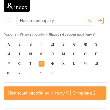
Головна
Лікарські засоби
Лікарські засоби на літеру У
А
Б
В
Г
Д
Е
Є
Ж
З
И
І
Й
К
Л
М
Н
О
П
Р
С
Т
У
Ф
Х
Ц
Ч
Ш
Ю
Я
L
5
3
Лікарські засоби на літеру
У
| Сторінка 2