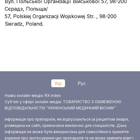
Вул. Польської Організації Військової 57, 98-200
Сєрадз, Польща/
57, Polskiej Organizacji Wojskowej Str. , 98-200
Sieradz, Poland.
Укр
Рус
Назва онлайн-медіа: RX index
Суб‘єкт у сфері онлайн-медіа: ТОВАРИСТВО З ОБМЕЖЕНОЮ
ВІДПОВІДАЛЬНІСТЮ “УКРАЇНСЬКИЙ МЕДИЧНИЙ ВІСНИК”
Інформація про препарати, які відпускаються за рецептом лікаря,
розміщена на сайті, призначена виключно для спеціалістів. Дана
інформація не може бути використана для самостійного приняття
рішення про застосування цих препаратів та не може замінити візит і