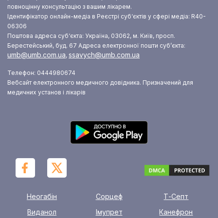
повноцінну консультацію з вашим лікарем.
Ідентифікатор онлайн-медіа в Реєстрі суб‘єктів у сфері медіа: R40-
06306
Поштова адреса суб‘єкта: Україна, 03062, м. Київ, просп.
Берестейський, буд. 67
Адреса електронної пошти суб’єкта:
umb@umb.com.ua
ssavych@umb.com.ua
,
Телефон: 0444980674
Вебсайт електронного медичного довідника. Призначений для
медичних установ і лікарів
Неогабін
Сорцеф
Т-Септ
Виданол
Імупрет
Канефрон