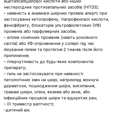
ацетилсаліцилової кислоти або інших
нестероїдних протизапальних засобів (НПЗЗ);
– наявність в анамнезі шкірних проявів алергії при
застосуванні кетопрофену, тіапрофенової кислоти,
фенофібрату, блокаторів ультрафіолетових (УФ)
променів або парфумерних засобів;
– вплив сонячних променів (навіть розсіяного
світла) або УФ-опромінення у солярії під час
лікування гелем та протягом 2 тижнів після його
припинення;
– гіперчутливість до будь-яких компонентів
препарату;
– гель не застосовувати при наявності
патологічних змін на шкірі, наприклад мокнучі
дерматози, пошкодження шкіри, висипання,
травми шкіри, опіки, екзема або акне, або
інфекційних процесів шкіри та відкритих ран;
– ІІІ триместр вагітності;
–дитячий вік.