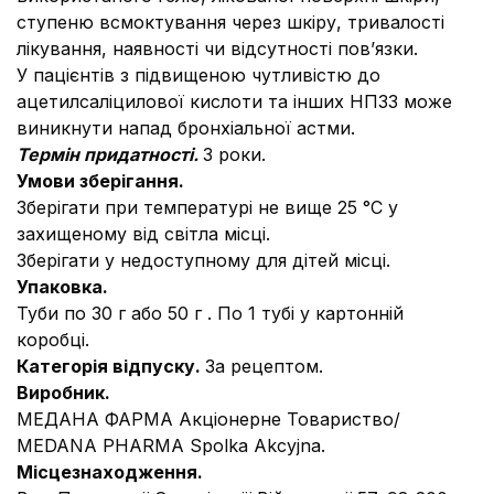
ступеню всмоктування через шкіру, тривалості
лікування, наявності чи відсутності пов’язки.
У пацієнтів з підвищеною чутливістю до
ацетилсаліцилової кислоти та інших НПЗЗ може
виникнути напад бронхіальної астми.
Термін придатності.
3 роки.
Умови зберігання.
Зберігати при температурі не вище 25 °С у
захищеному від світла місці.
Зберігати у недоступному для дітей місці.
Упаковка.
Туби по 30 г або 50 г . По 1 тубі у картонній
коробці.
Категорія відпуску.
За рецептом.
Виробник.
МЕДАНА ФАРМА Акціонерне Товариство/
MEDANA PHARMA Spolka Akcyjna.
Місцезнаходження.