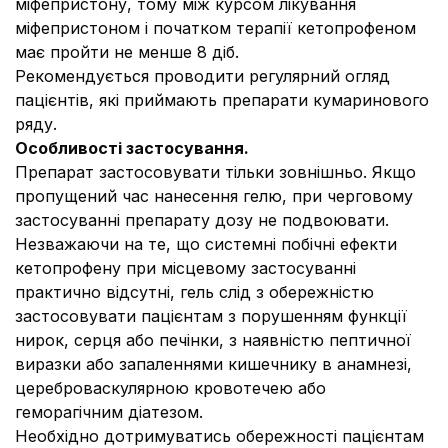
міфепристону, тому між курсом лікування
міфепристоном і початком терапії кетопрофеном
має пройти не менше 8 діб.
Рекомендується проводити регулярний огляд
пацієнтів, які приймають препарати кумаринового
ряду.
Особливості застосування.
Препарат застосовувати тільки зовнішньо. Якщо
пропущений час нанесення гелю, при черговому
застосуванні препарату дозу не подвоювати.
Незважаючи на те, що системні побічні ефекти
кетопрофену при місцевому застосуванні
практично відсутні, гель слід з обережністю
застосовувати пацієнтам з порушенням функції
нирок, серця або печінки, з наявністю пептичної
виразки або запаленнями кишечнику в анамнезі,
цереброваскулярною кровотечею або
геморагічним діатезом.
Необхідно дотримуватись обережності пацієнтам