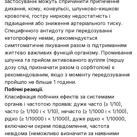
застосуванні можуть спричинити пригнічення
дихання, кому, конвульсії, шлунково-кишкові
кровотечі, гостру ниркову недостатність і
підвищення або зниження артеріального тиску.
Специфічного антидоту при передозуванні
кетопрофену немає, рекомендується
симптоматичне лікування разом із підтриманням
життєво важливих функцій організму. Промивання
шлунка та прийом активованого вугілля (першу
дозу слід призначати разом із сорбітолом) є
рекомендованим, якщо з моменту передозування
пройшло не більше 1 години.
Побічні реакції.
Класифікація побічних ефектів за системами
органів і частотою проявів: дуже часто (≥ 1/10),
часто (≥ 1/100 і < 1/10), нечасто (≥ 1/1000 і < 1/100),
рідко (≥ 1/10000 і < 1/1000), дуже рідко < 1/10000,
включаючи окремі повідомлення, частота
невідома (неможливо визначити за наявними