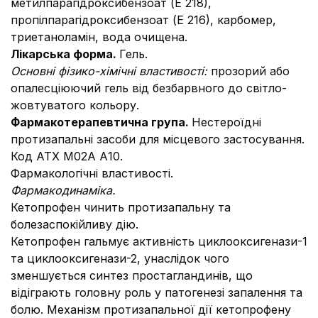
метилпарагідроксибензоат (Е 218),
пропілпарагідроксибензоат (Е 216), карбомер,
триетаноламін, вода очищена.
Лікарська форма.
Гель.
Основні фізико-хімічні властивості:
прозорий або
опалесціюючий гель від безбарвного до світло-
жовтуватого кольору.
Фармакотерапевтична група.
Нестероїдні
протизапальні засоби для місцевого застосування.
Код АТХ М02А А10.
Фармакологічні властивості.
Фармакодинаміка.
Кетопрофен чинить протизапальну та
болезаспокійливу дію.
Кетопрофен гальмує активність циклооксигенази-1
та циклооксигенази-2, унаслідок чого
зменшується синтез простагландинів, що
відіграють головну роль у патогенезі запалення та
болю. Механізм протизапальної дії кетопрофену