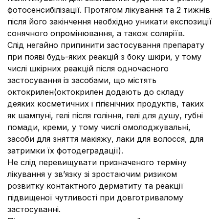
фотосенсибілізації. Протягом лікування та 2 тижнів
після його закінчення необхідно уникати експозиції
сонячного опромінювання, а також соляріїв.
Слід негайно припинити застосування препарату
при появі будь-яких реакцій з боку шкіри, у тому
числі шкірних реакцій після одночасного
застосування із засобами, що містять
октокрилен(октокрилен додають до складу
деяких косметичних і гігієнічних продуктів, таких
як шампуні, гелі після гоління, гелі для душу, губні
помади, креми, у тому числі омолоджувальні,
засоби для зняття макіяжу, лаки для волосся, для
затримки їх фотодеградації).
Не слід перевищувати призначеного терміну
лікування у звʼязку зі зростаючим ризиком
розвитку контактного дерматиту та реакції
підвищеної чутливості при довготривалому
застосуванні.