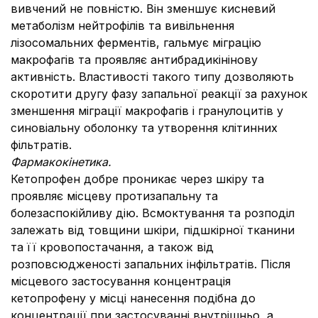
вивчений не повністю. Він зменшує кисневий
метаболізм нейтрофілів та вивільнення
лізосомальних ферментів, гальмує міграцію
макрофагів та проявляє антибрадикінінову
активність. Властивості такого типу дозволяють
скоротити другу фазу запальної реакції за рахунок
зменшення міграції макрофагів і гранулоцитів у
синовіальну оболонку та утворення клітинних
фільтратів.
Фармакокінетика.
Кетопрофен добре проникає через шкіру та
проявляє місцеву протизапальну та
болезаспокійливу дію. Всмоктування та розподіл
залежать від товщини шкіри, підшкірної тканини
та її кровопостачання, а також від
розповсюдженості запальних інфільтратів. Після
місцевого застосування концентрація
кетопрофену у місці нанесення подібна до
концентрації при застосуванні внутрішньо, а