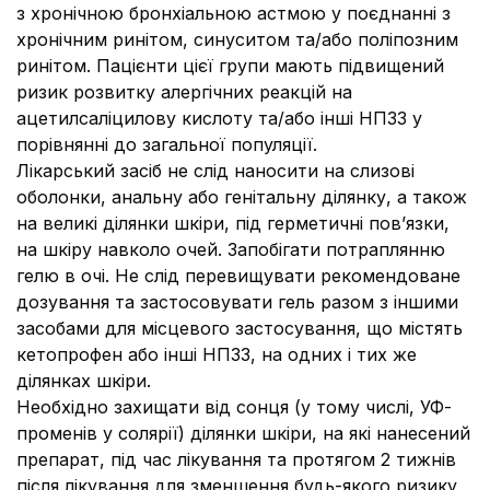
з хронічною бронхіальною астмою у поєднанні з
хронічним ринітом, синуситом та/або поліпозним
ринітом. Пацієнти цієї групи мають підвищений
ризик розвитку алергічних реакцій на
ацетилсаліцилову кислоту та/або інші НПЗЗ у
порівнянні до загальної популяції.
Лікарський засіб не слід наносити на слизові
оболонки, анальну або генітальну ділянку, а також
на великі ділянки шкіри, під герметичні пов’язки,
на шкіру навколо очей. Запобігати потраплянню
гелю в очі. Не слід перевищувати рекомендоване
дозування та застосовувати гель разом з іншими
засобами для місцевого застосування, що містять
кетопрофен або інші НПЗЗ, на одних і тих же
ділянках шкіри.
Необхідно захищати від сонця (у тому числі, УФ-
променів у солярії) ділянки шкіри, на які нанесений
препарат, під час лікування та протягом 2 тижнів
після лікування для зменшення будь-якого ризику