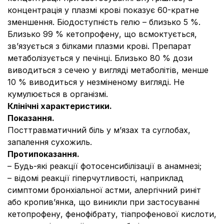
концентрація у плазмі крові показує 60-кратне
зменшення. Біодоступність гелю – близько 5 %.
Близько 99 % кетопрофену, що всмоктується,
зв’язується з білками плазми крові. Препарат
метаболізується у печінці. Близько 80 % дози
виводиться з сечею у вигляді метаболітів, менше
10 % виводиться у незміненому вигляді. Не
кумулюється в організмі.
Клінічні характеристики.
Показання.
Посттравматичний біль у м’язах та суглобах,
запалення сухожиль.
Протипоказання.
– Будь-які реакції фотосенсибілізації в анамнезі;
– відомі реакції гіперчутливості, наприклад
симптоми бронхіальної астми, алергічний риніт
або кропив’янка, що виникли при застосуванні
кетопрофену, фенофібрату, тіапрофенової кислоти,