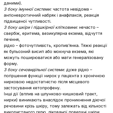
даними).
З боку імунної системи:
частота невідома –
ангіоневротичний набряк і анафілаксія, реакція
підвищеної чутливості.
З боку шкіри і підшкірної клітковини:
нечасто –
свербіж, еритема, везикулярна екзема, відчуття
печіння,
рідко – фоточутливість, кропив’янка. Тяжкі реакції
як бульозний висип або мокнуча екзема, які
можуть поширюватися або мати генералізовану
форму.
З боку сечовидільної системи:
дуже рідко –
погіршення функції нирок у пацієнта з хронічною
нирковою недостатністю після місцевого
застосування кетопрофену.
Інші дії (вплив на шлунково-кишковий тракт,
нирки) виникають внаслідок проникнення діючої
речовини крізь шкіру, тому залежать від кількості
використаного гелю, лікованої поверхні шкіри,