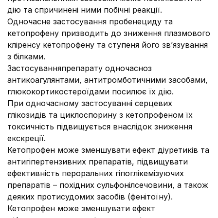
дію та спричинені ними побічні реакції.
Одночасне застосування пробенециду та
кетопрофену призводить до зниження плазмового
кліренсу кетопрофену та ступеня його зв’язування
з білками.
Застосуванняпрепарату одночасноз
антикоагулянтами, антитромботичними засобами,
глюкокортикостероїдами посилює їх дію.
При одночасному застосуванні серцевих
глікозидів та циклоспорину з кетопрофеном їх
токсичність підвищується внаслідок зниження
екскреції.
Кетопрофен може зменшувати ефект діуретиків та
антигіпертензивних препаратів, підвищувати
ефективність пероральних гіпоглікемізуючих
препаратів – похідних сульфонілсечовини, а також
деяких протисудомих засобів (фенітоїну).
Кетопрофен може зменшувати ефект