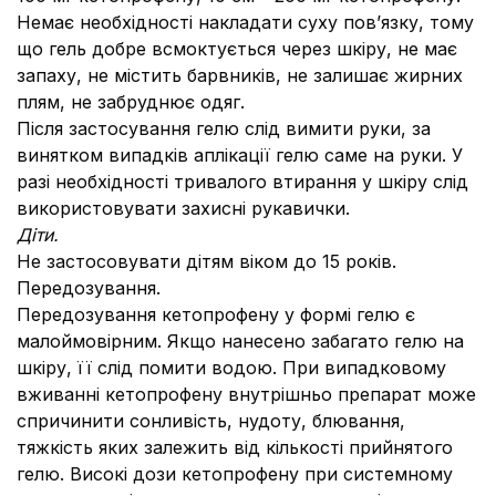
Немає необхідності накладати суху пов’язку, тому
що гель добре всмоктується через шкіру, не має
запаху, не містить барвників, не залишає жирних
плям, не забруднює одяг.
Після застосування гелю слід вимити руки, за
винятком випадків аплікації гелю саме на руки. У
разі необхідності тривалого втирання у шкіру слід
використовувати захисні рукавички.
Діти.
Не застосовувати дітям віком до 15 років.
Передозування.
Передозування кетопрофену у формі гелю є
малоймовірним. Якщо нанесено забагато гелю на
шкіру, її слід помити водою. При випадковому
вживанні кетопрофену внутрішньо препарат може
спричинити сонливість, нудоту, блювання,
тяжкість яких залежить від кількості прийнятого
гелю. Високі дози кетопрофену при системному