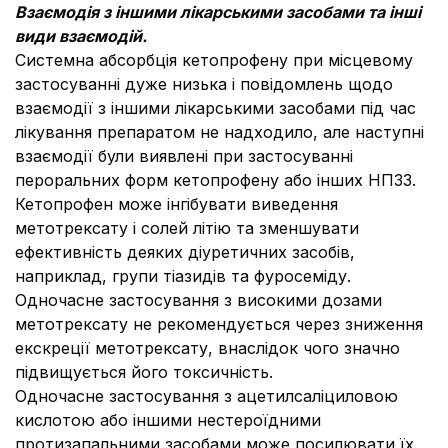
Взаємодія з iншими лiкарськими засобами та інші
види взаємодій.
Системна абсорбція кетопрофену при місцевому
застосуванні дуже низька і повідомлень щодо
взаємодії з іншими лікарськими засобами під час
лікування препаратом не надходило, але наступні
взаємодії були виявлені при застосуванні
пероральних форм кетопрофену або інших НПЗЗ.
Кетопрофен може інгібувати виведення
метотрексату і солей літію та зменшувати
ефективність деяких діуретичних засобів,
наприклад, групи тіазидів та фуросеміду.
Одночасне застосування з високими дозами
метотрексату не рекомендується через зниження
екскреції метотрексату, внаслідок чого значно
підвищується його токсичність.
Одночасне застосування з ацетилсаліциловою
кислотою або іншими нестероїдними
протизапальними засобами може посилювати їх