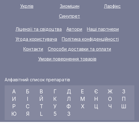
Укрлів
Зиоміцин
Ларфікс
Синупрет
Ліцензії та свідоцтва
Автори
Наші партнери
Угода користувача
Політика конфіденційності
Контакти
Способи доставки та оплати
Умови повернення товарів
Алфавітний список препаратів
А
Б
В
Г
Д
Е
Є
Ж
З
И
І
Й
К
Л
М
Н
О
П
Р
С
Т
У
Ф
Х
Ц
Ч
Ш
Ю
Я
L
5
3
© 2026 RX index, ТОВ «УКРАЇНСЬКИЙ МЕДИЧНИЙ ВІСНИК»
Всі права захищені.