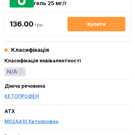
гель 25 мг/г
136.00
Купити
грн
Класифікація
Класифікація еквівалентності
N/A
Діюча речовина
КЕТОПРОФЕН
ATX
M02AA10 Кетопрофен