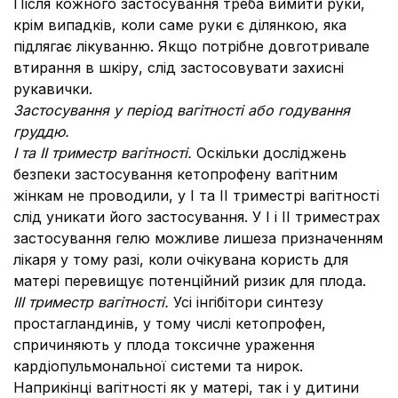
Після кожного застосування треба вимити руки,
крім випадків, коли саме руки є ділянкою, яка
підлягає лікуванню. Якщо потрібне довготривале
втирання в шкіру, слід застосовувати захисні
рукавички.
Застосування у період вагітності або годування
груддю.
І та ІІ триместр вагітності.
Оскільки досліджень
безпеки застосування кетопрофену вагітним
жінкам не проводили, у І та ІІ триместрі вагітності
слід уникати його застосування. У І і ІІ триместрах
застосування гелю можливе лишеза призначенням
лікаря у тому разі, коли очікувана користь для
матері перевищує потенційний ризик для плода.
ІІІ триместр вагітності.
Усі інгібітори синтезу
простагландинів, у тому числі кетопрофен,
спричиняють у плода токсичне ураження
кардіопульмональної системи та нирок.
Наприкінці вагітності як у матері, так і у дитини