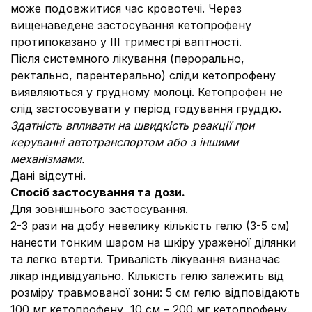
може подовжитися час кровотечі. Через
вищенаведене застосування кетопрофену
протипоказано у ІІІ триместрі вагітності.
Після системного лікування (перорально,
ректально, парентерально) сліди кетопрофену
виявляються у грудному молоці. Кетопрофен не
слід застосовувати у період годування груддю.
Здатність впливати на швидкість реакції при
керуванні автотранспортом або з іншими
механізмами.
Дані відсутні.
Спосіб застосування та дози.
Для зовнішнього застосування.
2-3 рази на добу невелику кількість гелю (3-5 см)
нанести тонким шаром на шкіру ураженої ділянки
та легко втерти. Тривалість лікування визначає
лікар індивідуально. Кількість гелю залежить від
розміру травмованої зони: 5 см гелю відповідають
100 мг кетопрофену, 10 см – 200 мг кетопрофену.