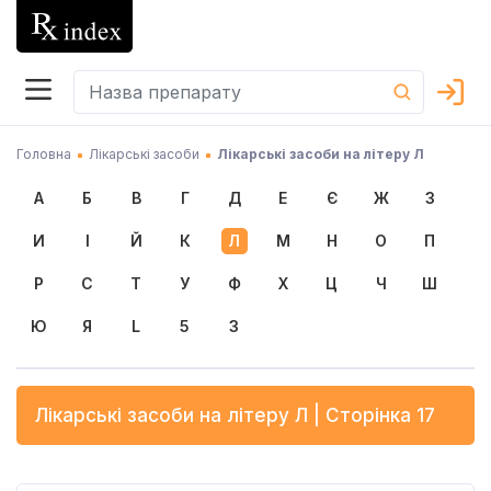
Головна
Лікарські засоби
Лікарські засоби на літеру Л
А
Б
В
Г
Д
Е
Є
Ж
З
И
І
Й
К
Л
М
Н
О
П
Р
С
Т
У
Ф
Х
Ц
Ч
Ш
Ю
Я
L
5
3
Лікарські засоби на літеру
Л
| Сторінка 17