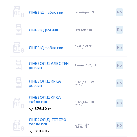
Rp
ЛІНЕЗІД таблетки
Белко Фарма
,
IN
Rp
ЛІНЕЗІД розчин
Скан Біотек
,
IN
СКАН БІОТЕК
Rp
ЛІНЕЗІД таблетки
ЛТД
,
IN
ЛІНЕЗОЛІД АЛВОГЕН
Rp
Алвоген ІПКО
,
LU
розчин
ЛІНЕЗОЛІД КРКА
КРКА, д.д., Ново
Rp
место
,
SI
розчин
ЛІНЕЗОЛІД КРКА
таблетки
КРКА, д.д., Ново
Rp
место
,
SI
676.10
від
грн
ЛІНЕЗОЛІД-ГЕТЕРО
таблетки
Гетеро Лабз
Rp
Лімітед
,
IN
618.50
від
грн