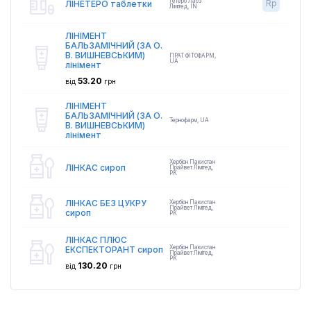
Гетеро Лабз
Rp
ЛІНЕТЕРО таблетки
Лімітед
,
IN
ЛІНІМЕНТ
БАЛЬЗАМІЧНИЙ (ЗА О.
В. ВИШНЕВСЬКИМ)
ПРАТ ФІТОФАРМ
,
UA
лінімент
53.20
від
грн
ЛІНІМЕНТ
БАЛЬЗАМІЧНИЙ (ЗА О.
Тернофарм
,
UA
В. ВИШНЕВСЬКИМ)
лінімент
Хербіон Пакистан
ЛІНКАС сироп
Прайвет Лімітед
,
PK
ЛІНКАС БЕЗ ЦУКРУ
Хербіон Пакистан
Прайвет Лімітед
,
сироп
PK
ЛІНКАС ПЛЮС
Хербіон Пакистан
ЕКСПЕКТОРАНТ сироп
Прайвет Лімітед
,
PK
130.20
від
грн