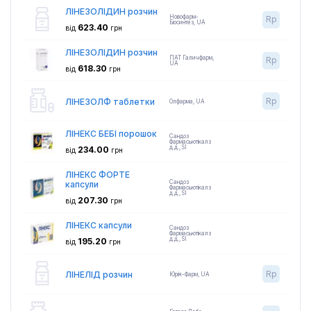
ЛІНЕЗОЛІДИН розчин
Новофарм-
Rp
Біосинтез
,
UA
623.40
від
грн
ЛІНЕЗОЛІДИН розчин
ПАТ Галичфарм
,
Rp
UA
618.30
від
грн
Rp
ЛІНЕЗОЛФ таблетки
Олфарма
,
UA
ЛІНЕКС БЕБІ порошок
Сандоз
Фармасьютікалз
д.д.
,
SI
234.00
від
грн
ЛІНЕКС ФОРТЕ
Сандоз
капсули
Фармасьютікалз
д.д.
,
SI
207.30
від
грн
ЛІНЕКС капсули
Сандоз
Фармасьютікалз
д.д.
,
SI
195.20
від
грн
Rp
ЛІНЕЛІД розчин
Юрія-Фарм
,
UA