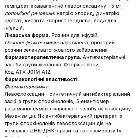
гемігідрат еквівалентно левофлоксацину - 5 мг;
допоміжні речовини:
натрію хлорид, динатрію
едетат, кислота хлористоводнева, вода для
ін’єкцій.
Лікарська форма.
Розчин для інфузій.
Основні фізико-хімічні властивості
:
прозорий
розчин зеленувато-жовтого забарвлення.
Фармакотерапевтична група.
Антибактеріальні
засоби групи хінолонів. Фторхінолони.
Код АТХ J01М А12.
Фармакологічні властивості.
Фармакодинаміка.
Левофлоксацин – синтетичний антибактеріальний
засіб із групи фторхінолонів, S‑енантіомер
рацемічної суміші лікарського засобу офлоксацину.
Механізм дії. Як антибактеріальний препарат із
групи фторхінолонів левофлоксацин діє на
комплекс ДНК-ДНК-гірази та топоізомеразу ІV.