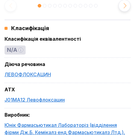
Класифікація
Класифікація еквівалентності
N/A
Діюча речовина
ЛЕВОФЛОКСАЦИН
ATX
J01MA12 Левофлоксацин
Виробник
:
Юнік Фармасьютикал Лабораторіз (відділення
фірми Дж.Б. Кемікалз енд Фармасьютикалз Лтд.)
,