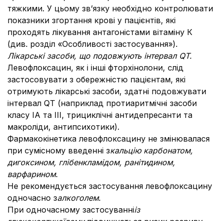
тяжкими. У цьому зв’язку необхідно контролювати
показники згортання крові у пацієнтів, які
проходять лікування антагоністами вітаміну К
(див. розділ «Особливості застосування»).
Лікарські засоби, що подовжують інтервал QT.
Левофлоксацин, як і інші фторхінолони, слід
застосовувати з обережністю пацієнтам, які
отримують лікарські засоби, здатні подовжувати
інтервал QT (наприклад протиаритмічні засоби
класу ІА та ІІІ, трициклічні антидепресанти та
макроліди, антипсихотики).
Фармакокінетика левофлоксацину не змінювалася
при сумісному введенні з
кальцію карбонатом,
дигоксином, глібенкламідом, ранітидином,
варфарином
.
Не рекомендується застосування левофлоксацину
одночасно з
алкоголем
.
При одночасному застосуванні
із