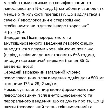
метаболітами є дисметил‑левофлоксацин та
левофлоксацин N-оксид. Ці метаболіти становлять
менше 5 % кількості препарату, що виділяється з
сечею. Левофлоксацин є стереохімічно
стабільнимта не підлягає інверсії хоральної
структури.
Виведення. Після перорального та
внутрішньовенного введення левофлоксацин
виводиться з плазми крові відносно повільно
(період напіввиведення становить 6–8 годин),
виводиться зазвичай нирками (понад 85 %
введеної дози).
Середній виражений загальний кліренс
левофлоксацину після введення однієї дози 500 мг
становив 175 ± 29, 2 мл/хв.
Немає суттєвої різниці щодо фармакокінетики
левофлоксацину після внутрішньовенного та
перорального введення, що свідчить про те, що ці
шляхи (пероральний та внутрішньовенний) є