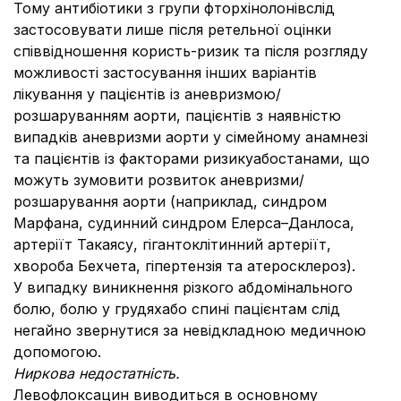
Тому антибіотики з групи фторхінолонівслід
застосовувати лише після ретельної оцінки
співвідношення користь-ризик та після розгляду
можливості застосування інших варіантів
лікування у пацієнтів із аневризмою/
розшаруванням аорти, пацієнтів з наявністю
випадків аневризми аорти у сімейному анамнезі
та пацієнтів із факторами ризикуабостанами, що
можуть зумовити розвиток аневризми/
розшарування аорти (наприклад, синдром
Марфана, судинний синдром Елерса–Данлоса,
артеріїт Такаясу, гігантоклітинний артеріїт,
хвороба Бехчета, гіпертензія та атеросклероз).
У випадку виникнення різкого абдомінального
болю, болю у грудяхабо спині пацієнтам слід
негайно звернутися за невідкладною медичною
допомогою.
Ниркова недостатність.
Левофлоксацин виводиться в основному