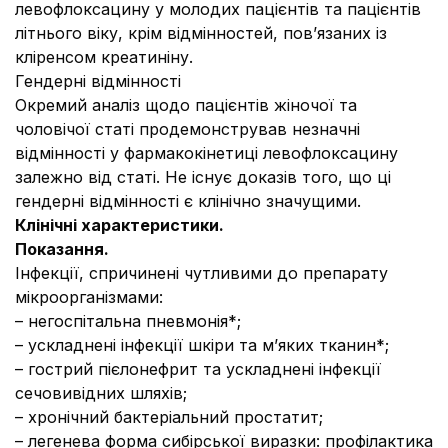
левофлоксацину у молодих пацієнтів та пацієнтів
літнього віку, крім відмінностей, пов’язаних із
кліренсом креатиніну.
Гендерні відмінності
Окремий аналіз щодо пацієнтів жіночої та
чоловічої статі продемонстрував незначні
відмінності у фармакокінетиці левофлоксацину
залежно від статі. Не існує доказів того, що ці
гендерні відмінності є клінічно значущими.
Клінічні характеристики.
Показання.
Інфекції, спричинені чутливими до препарату
мікроорганізмами:
– негоспітальна пневмонія*;
– ускладнені інфекції шкіри та м’яких тканин*;
– гострий пієлонефрит та ускладнені інфекції
сечовивідних шляхів;
– хронічний бактеріальний простатит;
– легенева форма сибірської виразки: профілактика