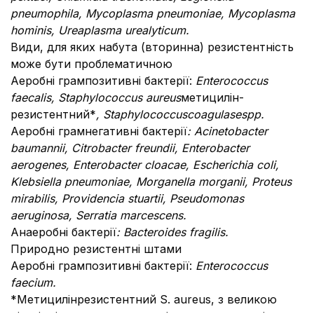
pneumophila, Mycoplasma pneumoniae, Mycoplasma
hominis, Ureaplasma urealyticum.
Види, для яких набута (вторинна) резистентність
може бути проблематичною
Аеробні грампозитивні бактерії:
Enterococcus
faecalis, Staphylococcus aureus
метицилін-
резистентний*
, Staphylococcuscoagulasespp.
Аеробні грамнегативні бактерії
: Acinetobacter
baumannii, Citrobacter freundii, Enterobacter
aerogenes, Enterobacter cloacae, Escherichia coli,
Klebsiella pneumoniae, Morganella morganii, Proteus
mirabilis, Providencia stuartii, Pseudomonas
aeruginosa, Serratia marcescens.
Анаеробні бактерії
: Bacteroides fragilis.
Природно резистентні штами
Аеробні грампозитивні бактерії:
Enterococcus
faecium.
*Метицилінрезистентний S. aureus, з великою