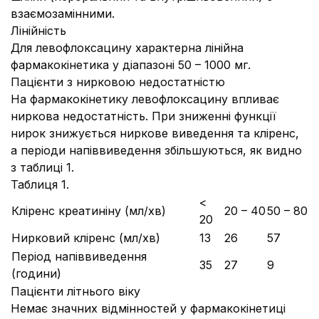
взаємозамінними.
Лінійність
Для левофлоксацину характерна лінійна
фармакокінетика у діапазоні 50 – 1000 мг.
Пацієнти з нирковою недостатністю
На фармакокінетику левофлоксацину впливає
ниркова недостатність. При зниженні функції
нирок знижується ниркове виведення та кліренс,
а періоди напіввиведення збільшуються, як видно
з таблиці 1.
Таблиця 1.
<
Кліренс креатиніну (мл/хв)
20 – 40
50 – 80
20
Нирковий кліренс (мл/хв)
13
26
57
Період напіввиведення
35
27
9
(години)
Пацієнти літнього віку
Немає значних відмінностей у фармакокінетиці