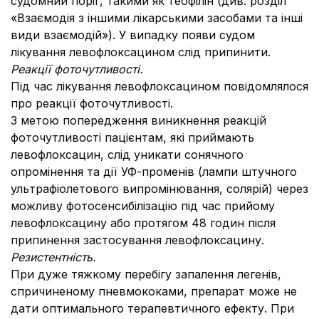
судомний поріг, такими як теофілін (див. розділ
«Взаємодія з іншими лікарськими засобами та інші
види взаємодій»). У випадку появи судом
лікування левофлоксацином слід припинити.
Реакції фоточутливості.
Під час лікування левофлоксацином повідомлялося
про реакції фоточутливості.
З метою попередження виникнення реакцій
фоточутливості пацієнтам, які приймають
левофлоксацин, слід уникати сонячного
опромінення та дії УФ-променів (лампи штучного
ультрафіолетового випромінювання, солярій) через
можливу фотосенсибілізацію під час прийому
левофлоксацину або протягом 48 годин після
припинення застосування левофлоксацину.
Резистентність.
При дуже тяжкому перебігу запалення легенів,
спричиненому пневмококами, препарат може не
дати оптимального терапевтичного ефекту. При