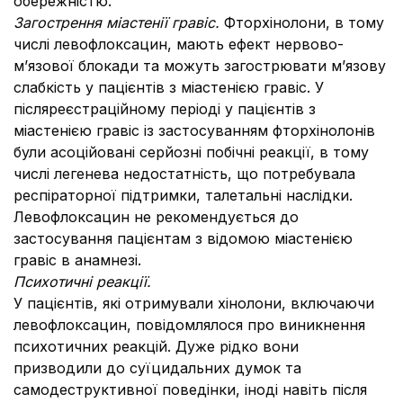
обережністю.
Загострення міастенії гравіс.
Фторхінолони, в тому
числі левофлоксацин, мають ефект нервово-
м’язової блокади та можуть загострювати м’язову
слабкість у пацієнтів з міастенією гравіс. У
післяреєстраційному періоді у пацієнтів з
міастенією гравіс із застосуванням фторхінолонів
були асоційовані серйозні побічні реакції, в тому
числі легенева недостатність, що потребувала
респіраторної підтримки, талетальні наслідки.
Левофлоксацин не рекомендується до
застосування пацієнтам з відомою міастенією
гравіс в анамнезі.
Психотичні реакції.
У пацієнтів, які отримували хінолони, включаючи
левофлоксацин, повідомлялося про виникнення
психотичних реакцій. Дуже рідко вони
призводили до суїцидальних думок та
самодеструктивної поведінки, іноді навіть після