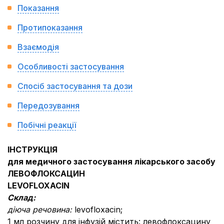
Показання
Протипоказання
Взаємодія
Особливості застосування
Спосіб застосування та дози
Передозування
Побічні реакції
ІНСТРУКЦІЯ
для медичного застосування лікарського засобу
ЛЕВОФЛОКСАЦИН
LEVOFLOXACIN
Склад:
діюча речовина:
levofloxacin;
1 мл розчину для інфузій містить: левофлоксацину