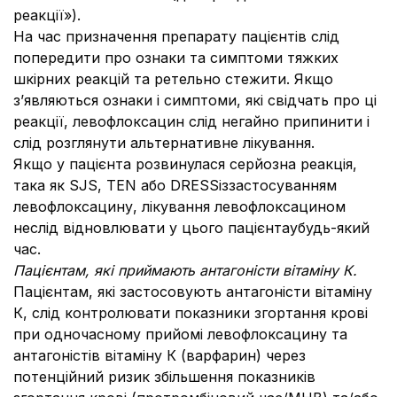
реакції»).
На час призначення препарату пацієнтів слід
попередити про ознаки та симптоми тяжких
шкірних реакцій та ретельно стежити. Якщо
з’являються ознаки і симптоми, які свідчать про ці
реакції, левофлоксацин слід негайно припинити і
слід розглянути альтернативне лікування.
Якщо у пацієнта розвинулася серйозна реакція,
така як SJS, TEN або DRESSіззастосуванням
левофлоксацину, лікування левофлоксацином
неслід відновлювати у цього пацієнтаубудь-який
час.
Пацієнтам, які приймають антагоністи вітаміну К.
Пацієнтам, які застосовують антагоністи вітаміну
К, слід контролювати показники згортання крові
при одночасному прийомі левофлоксацину та
антагоністів вітаміну К (варфарин) через
потенційний ризик збільшення показників