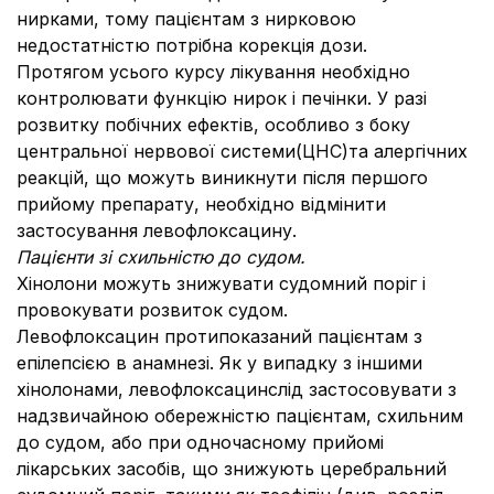
нирками, тому пацієнтам з нирковою
недостатністю потрібна корекція дози.
Протягом усього курсу лікування необхідно
контролювати функцію нирок і печінки. У разі
розвитку побічних ефектів, особливо з боку
центральної нервової системи(ЦНС)та алергічних
реакцій, що можуть виникнути після першого
прийому препарату, необхідно відмінити
застосування левофлоксацину.
Пацієнти зі схильністю до судом.
Хінолони можуть знижувати судомний поріг і
провокувати розвиток судом.
Левофлоксацин протипоказаний пацієнтам з
епілепсією в анамнезі. Як у випадку з іншими
хінолонами, левофлоксацинслід застосовувати з
надзвичайною обережністю пацієнтам, схильним
до судом, або при одночасному прийомі
лікарських засобів, що знижують церебральний