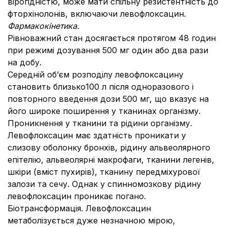
вірогідністю, може мати спільну резистентність до
фторхінолонів, включаючи левофлоксацин.
Фармакокінетика.
Рівноважний стан досягається протягом 48 годин
при режимі дозування 500 мг один або два рази
на добу.
Середній об’єм розподілу левофлоксацину
становить близько100 л після одноразового і
повторного введення дози 500 мг, що вказує на
його широке поширення у тканинах організму.
Проникнення у тканини та рідини організму.
Левофлоксацин має здатність проникати у
слизову оболонку бронхів, рідину альвеолярного
епітелію, альвеолярні макрофаги, тканини легенів,
шкіри (вміст пухирів), тканину передміхурової
залози та сечу. Однак у спинномозкову рідину
левофлоксацин проникає погано.
Біотрансформація. Левофлоксацин
метаболізується дуже незначною мірою,