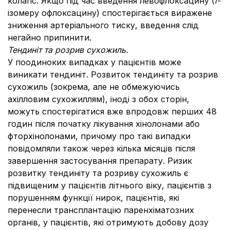
колапс. Якщо під час введення левофлоксацину (
l-
ізомеру офлоксацину) спостерігається виражене
зниження артеріального тиску, введення слід
негайно припинити.
Тендиніт та розрив сухожиль
.
У поодиноких випадках у пацієнтів може
виникати тендиніт. Розвиток тендиніту та розрив
сухожиль (зокрема, але не обмежуючись
ахілловим сухожиллям), іноді з обох сторін,
можуть спостерігатися вже впродовж перших 48
годин після початку лікування хінолонами або
фторхінолонами, причому про такі випадки
повідомляли також через кілька місяців після
завершення застосування препарату. Ризик
розвитку тендиніту та розриву сухожиль є
підвищеним у пацієнтів літнього віку, пацієнтів з
порушенням функції нирок, пацієнтів, які
перенесли трансплантацію паренхіматозних
органів, у пацієнтів, які отримують добову дозу