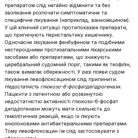
препаратом слід негайно відмінити та без
зволікання розпочати симптоматичне та
специфічне лікування (наприклад, ванкоміцином).
У цій клінічній ситуації протипоказані препарати,
що пригнічують перистальтику кишечнику.
Одночасне лікування фенбуфеном та подібними
нестероїдними протизапальними лікарськими
засобами або препаратами, що знижують
церебральний судомний поріг, такими як теофілін,
також вимагає обережності. У разі появи судом
лікування левофлоксацином слід припинити.
Недостатність глюкозо-6-фосфатдегідрогенази.
Пацієнти з латентною або розвинутою
недостатністю активності глюкозо-6-фосфат
дегідрогенази можуть мати схильність до
гемолітичних реакцій, якщо їх лікують
хінолоновими антибактеріальними препаратами.
Тому левофлоксацин їм слід застосовувати з