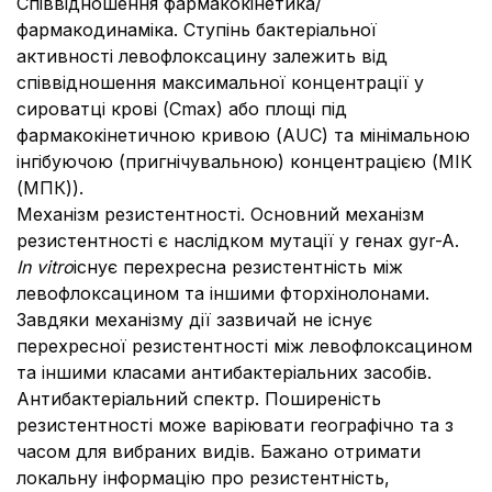
Співвідношення фармакокінетика/
фармакодинаміка. Ступінь бактеріальної
активності левофлоксацину залежить від
співвідношення максимальної концентрації у
сироватці крові (Сmax) або площі під
фармакокінетичною кривою (АUC) та мінімальною
інгібуючою (пригнічувальною) концентрацією (МІК
(МПК)).
Механізм резистентності. Основний механізм
резистентності є наслідком мутації у генах gyr-A.
In vitro
існує перехресна резистентність між
левофлоксацином та іншими фторхінолонами.
Завдяки механізму дії зазвичай не існує
перехресної резистентності між левофлоксацином
та іншими класами антибактеріальних засобів.
Антибактеріальний спектр. Поширеність
резистентності може варіювати географічно та з
часом для вибраних видів. Бажано отримати
локальну інформацію про резистентність,