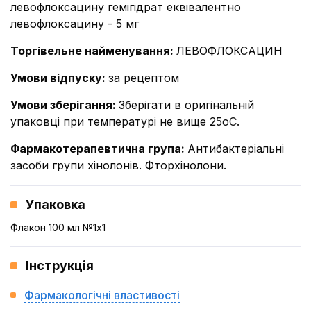
левофлоксацину гемігідрат еквівалентно
левофлоксацину - 5 мг
Торгівельне найменування
:
ЛЕВОФЛОКСАЦИН
Умови відпуску
:
за рецептом
Умови зберігання
:
Зберігати в оригінальній
упаковці при температурі не вище 25оС.
Фармакотерапевтична група
:
Антибактеріальні
засоби групи хінолонів. Фторхінолони.
Упаковка
Флакон 100 мл №1x1
Інструкція
Фармакологічні властивості