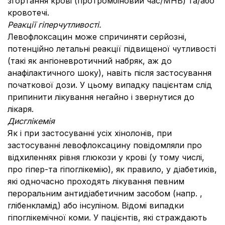
згортання крові (протромбіновий час/МНВ) та/або
кровотечі.
Реакції гіперчутливості.
Левофлоксацин може спричиняти серйозні,
потенційно летальні реакції підвищеної чутливості
(такі як ангіоневротичний набряк, аж до
анафілактичного шоку), навіть після застосування
початкової дози. У цьому випадку пацієнтам слід
припинити лікування негайно і звернутися до
лікаря.
Дисглікемія
Як і при застосуванні усіх хінолонів, при
застосуванні левофлоксацину повідомляли про
відхиленнях рівня глюкози у крові (у тому числі,
про гіпер-та гіпоглікемію), як правило, у діабетиків,
які одночасно проходять лікування певним
пероральним антидіабетичним засобом (напр. ,
глібенкламід) або інсуліном. Відомі випадки
гіпоглікемічної коми. У пацієнтів, які страждають