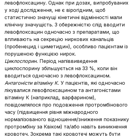
левофлоксацину. Однак при дозах, випробуваних
у ході дослідження, не є вірогідним, щоб
статистично значущі кінетичні відмінності мали
клінічну значущість. З обережністю слід вводити
левофлоксацин одночасно з препаратами, що
впливають на секрецію ниркових канальців
(пробенецид і циметидин), особливо пацієнтам із
порушеною функцією нирок.
Циклоспорин.
Період напіввиведення
циклоспорину збільшується на 33 %, коли він
вводиться одночасно з левофлоксацином.
Антагоністи вітаміну К.
У пацієнтів, які одночасно
лікувалися левофлоксацином та антагоністами
вітаміну К (наприклад, варфарином),
повідомлялося про подовження протромбінового
часу (підвищення рівня міжнародного
нормалізованого відношення/зниження показнику
протромбіну за Квіком) та/або навіть виникнення
кровотеч. Зокрема такі кровотечі можуть бути