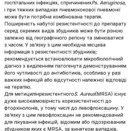
госпітальних інфекціях, спричинених
Ps. Aeruginosa
,
і при тяжких випадках пневмококової пневмонії
може бути потрібна комбінована терапія.
Поширеність набутої резистентності до препарату
серед окремих видів збудників може бути різною
залежно від географічного регіону та змінюватися
з часом. У зв’язку з цим необхідна місцева
інформація з резистентності збудників;
рекомендується встановлювати мікробіологічний
діагноз з виділенням патогенута демонструванням
його чутливості до антибіотиків, особливо у разі
важких інфекцій або відсутності належної відповіді
на терапію.
Для метицилінрезистентного
S. Aureus
(MRSA) існує
дуже високаімовірність корезистентності до
фторхінолонів, у тому числі до левофлоксацину. У
зв’язку з цим левофлоксацин не рекомендований
для лікування інфекцій, відомим або підозрюваним
збудником яких є MRSA, за винятком випадків,