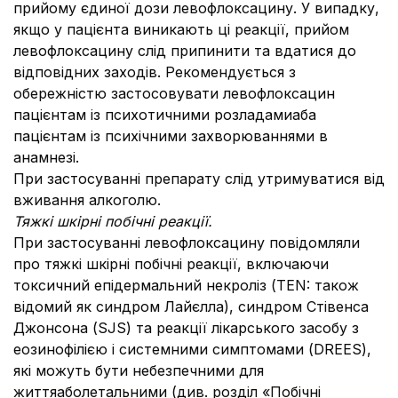
прийому єдиної дози левофлоксацину. У випадку,
якщо у пацієнта виникають ці реакції, прийом
левофлоксацину слід припинити та вдатися до
відповідних заходів. Рекомендується з
обережністю застосовувати левофлоксацин
пацієнтам із психотичними розладамиаба
пацієнтам із психічними захворюваннями в
анамнезі.
При застосуванні препарату слід утримуватися від
вживання алкоголю.
Тяжкі шкірні побічні реакції.
При застосуванні левофлоксацину повідомляли
про тяжкі шкірні побічні реакції, включаючи
токсичний епідермальний некроліз (TEN: також
відомий як синдром Лайєлла), синдром Стівенса
Джонсона (SJS) та реакції лікарського засобу з
еозинофілією і системними симптомами (DREES),
які можуть бути небезпечними для
життяаболетальними (див. розділ «Побічні