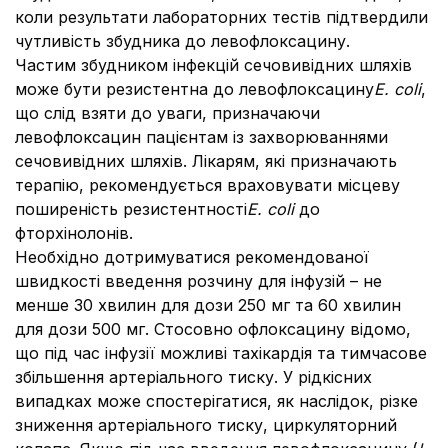
коли результати лабораторних тестів підтвердили
чутливість збудника до левофлоксацину.
Частим збудником інфекцій сечовивідних шляхів
може бути резистентна до левофлоксацину
E. сoli
,
що слід взяти до уваги, призначаючи
левофлоксацин пацієнтам із захворюваннями
сечовивідних шляхів. Лікарям, які призначають
терапію, рекомендується враховувати місцеву
поширеність резистентності
E. coli
до
фторхінолонів.
Необхідно дотримуватися рекомендованої
швидкості введення розчину для інфузій – не
менше 30 хвилин для дози 250 мг та 60 хвилин
для дози 500 мг. Стосовно офлоксацину відомо,
що під час інфузії можливі тахікардія та тимчасове
збільшення артеріального тиску. У рідкісних
випадках може спостерігатися, як наслідок, різке
зниження артеріального тиску, циркуляторний