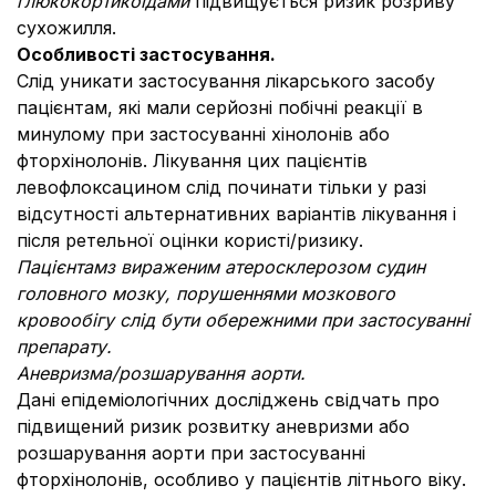
глюкокортикоїдами
підвищується ризик розриву
сухожилля.
Особливості застосування.
Слід уникати застосування лікарського засобу
пацієнтам, які мали серйозні побічні реакції в
минулому при застосуванні хінолонів або
фторхінолонів. Лікування цих пацієнтів
левофлоксацином слід починати тільки у разі
відсутності альтернативних варіантів лікування і
після ретельної оцінки користі/ризику.
Пацієнтам
з вираженим атеросклерозом судин
головного мозку, порушеннями мозкового
кровообігу слід бути обережними при застосуванні
препарату.
Аневризма/розшарування аорти.
Дані епідеміологічних досліджень свідчать про
підвищений ризик розвитку аневризми або
розшарування аорти при застосуванні
фторхінолонів, особливо у пацієнтів літнього віку.