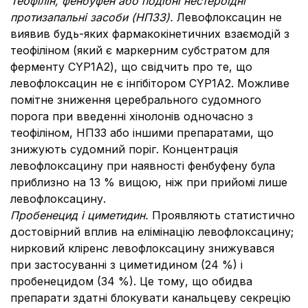
Теофілін, фенбуфен або подібні нестероїдні
протизапальні засоби (НПЗЗ).
Левофлоксацин не
виявив будь-яких фармакокінетичних взаємодій з
теофіліном (який є маркерним субстратом для
ферменту CYP1A2), що свідчить про те, що
левофлоксацин не є інгібітором CYP1A2. Можливе
помітне зниження церебрального судомного
порога при введенні хінолонів одночасно з
теофіліном, НПЗЗ або іншими препаратами, що
знижують судомний поріг. Концентрація
левофлоксацину при наявності фенбуфену була
приблизно на 13 % вищою, ніж при прийомі лише
левофлоксацину.
Пробенецид і циметидин.
Проявляють статистично
достовірний вплив на елімінацію левофлоксацину;
нирковий кліренс левофлоксацину знижувався
при застосуванні з циметидином (24 %) і
пробенецидом (34 %). Це тому, що обидва
препарати здатні блокувати канальцеву секрецію