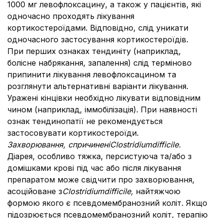
1000 мг левофлоксацину, а також у пацієнтів, які
одночасно проходять лікування
кортикостероїдами. Відповідно, слід уникати
одночасного застосування кортикостероїдів.
При перших ознаках тендиніту (наприклад,
болісне набрякання, запалення) слід терміново
припинити лікування левофлоксацином та
розглянути альтернативні варіанти лікування.
Уражені кінцівки необхідно лікувати відповідним
чином (наприклад, іммобілізація). При наявності
ознак тендинопатії не рекомендується
застосовувати кортикостероїди.
Захворювання, спричинені
Clostridium
difficile
.
Діарея, особливо тяжка, персистуюча та/або з
домішками крові під час або після лікування
препаратом може свідчити про захворювання,
асоційоване з
Clostridium
difficile
,
найтяжчою
формою якого є псевдомембранозний коліт. Якщо
підозрюється псевдомембранозний коліт, терапію