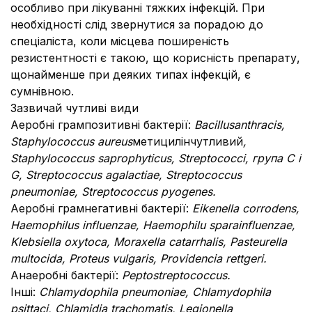
особливо при лікуванні тяжких інфекцій. При
необхідності слід звернутися за порадою до
спеціаліста, коли місцева поширеність
резистентності є такою, що корисність препарату,
щонайменше при деяких типах інфекцій, є
сумнівною.
Зазвичай чутливі види
Аеробні грампозитивні бактерії:
Bacillus
anthracis
,
Staphylococcus aureus
метицилінчутливий
,
Staphylococcus saprophyticus, Streptococci, група С і
G, Streptococcus agalactiae, Streptococcus
pneumoniae, Streptococcus pyogenes.
Аеробні грамнегативні бактерії:
Eikenella corrodens,
Haemophilus influenzae, Haemophilu sparainfluenzae,
Klebsiella oxytoca, Moraxella catarrhalis, Pasteurella
multocida, Proteus vulgaris, Providencia rettgeri.
Анаеробні бактерії:
Peptostreptococcus.
Інші:
Chlamydophila pneumoniae, Chlamydophila
psittaci, Chlamidia trachomatis, Legionella