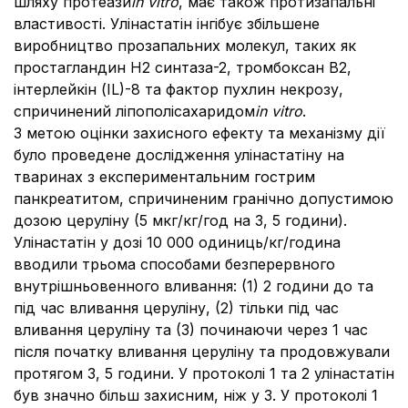
шляху протеази
in vitro
, має також протизапальні
властивості. Улінастатін інгібує збільшене
виробництво прозапальних молекул, таких як
простагландин H2 синтаза-2, тромбоксан B2,
інтерлейкін (IL)-8 та фактор пухлин некрозу,
спричинений ліпополісахаридом
in vitro
.
З метою оцінки захисного ефекту та механізму дії
було проведене дослідження улінастатіну на
тваринах з експериментальним гострим
панкреатитом, спричиненим гранічно допустимою
дозою церуліну (5 мкг/кг/год на 3, 5 години).
Улінастатін у дозі 10 000 одиниць/кг/година
вводили трьома способами безперервного
внутрішньовенного вливання: (1) 2 години до та
під час вливання церуліну, (2) тільки під час
вливання церуліну та (3) починаючи через 1 час
після початку вливання церуліну та продовжували
протягом 3, 5 години. У протоколі 1 та 2 улінастатін
був значно більш захисним, ніж у 3. У протоколі 1