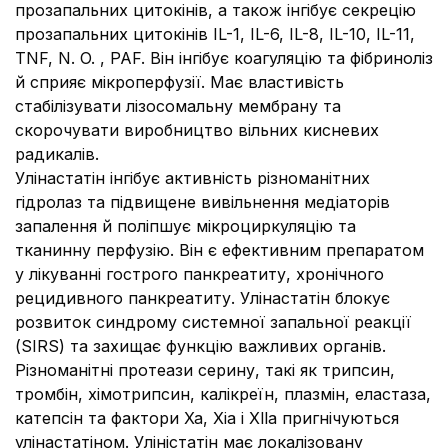
прозапальних цитокінів, а також інгібує секрецію
прозапальних цитокінів IL-1, IL-6, IL-8, IL-10, IL-11,
TNF, N. O. , PAF. Він інгібує коагуляцію та фібриноліз
й сприяє мікроперфузії. Має властивість
стабілізувати лізосомальну мембрану та
скорочувати виробництво вільних кисневих
радикалів.
Улінастатін інгібує активність різноманітних
гідролаз та підвищене вивільнення медіаторів
запалення й поліпшує мікроциркуляцію та
тканинну перфузію. Він є ефективним препаратом
у лікуванні гострого панкреатиту, хронічного
рецидивного панкреатиту. Улінастатін блокує
розвиток синдрому системної запальної реакції
(SIRS) та захищає функцію важливих органів.
Різноманітні протеази серину, такі як трипсин,
тромбін, хімотрипсин, калікреїн, плазмін, еластаза,
катепсін та фактори Xa, Xia і Xlla пригнічуються
улінастатіном. Уліністатін має локалізовану