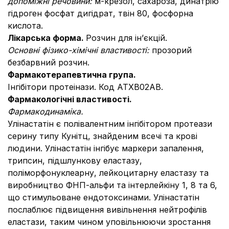
допоміжні речовини:
м-крезол, сахароза, динатрію
гідроген фосфат дигідрат, твін 80, фосфорна
кислота.
Лікарська форма.
Розчин для ін’єкцій.
Основні фізико-хімічні властивості:
прозорий
безбарвний розчин.
Фармакотерапевтична група.
Інгібітори протеінази. Код АТХB02AB.
Фармакологічні властивості.
Фармакодинаміка.
Улінастатін є полівалентним інгібітором протеази
серину типу Кунітц, знайденим вcечі та крові
людини. Улінастатін інгібує маркери запалення,
трипсин, підшлункову еластазу,
поліморфонуклеарну, лейкоцитарну еластазу та
виробництво ФНП-альфи та інтерлейкіну 1, 8 та 6,
що стимульоване ендотоксинами. Улінастатін
послаблює підвищення вивільнення нейтрофілів
еластази, таким чином уповільнюючи зростання