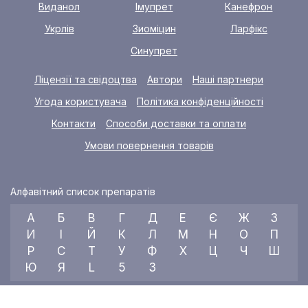
Виданол
Імупрет
Канефрон
Укрлів
Зиоміцин
Ларфікс
Синупрет
Ліцензії та свідоцтва
Автори
Наші партнери
Угода користувача
Політика конфіденційності
Контакти
Способи доставки та оплати
Умови повернення товарів
Алфавітний список препаратів
А
Б
В
Г
Д
Е
Є
Ж
З
И
І
Й
К
Л
М
Н
О
П
Р
С
Т
У
Ф
Х
Ц
Ч
Ш
Ю
Я
L
5
3
© 2026 RX index, ТОВ «УКРАЇНСЬКИЙ МЕДИЧНИЙ ВІСНИК»