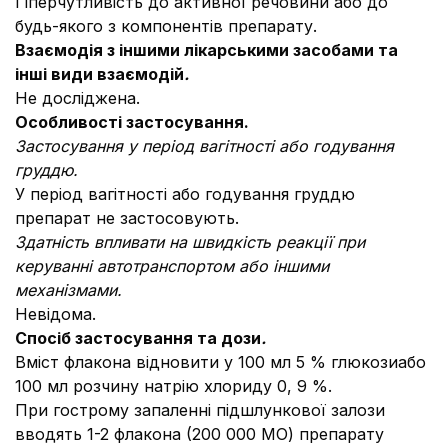
Гіперчутливість до активної речовини або до
будь-якого з компонентів препарату.
Взаємодія з іншими лікарськими засобами та
інші види взаємодій
.
Не досліджена.
Особливості застосування.
Застосування у період вагітності або годування
груддю.
У період вагітності або годування груддю
препарат не застосовують.
Здатність впливати на швидкість реакції при
керуванні автотранспортом або іншими
механізмами.
Невідома.
Спосіб застосування та дози
.
Вміст флакона відновити у 100 мл 5 % глюкозиабо
100 мл розчину натрію хлориду 0, 9 %.
При гострому запаленні підшлункової залози
вводять 1-2 флакона (200 000 МО) препарату