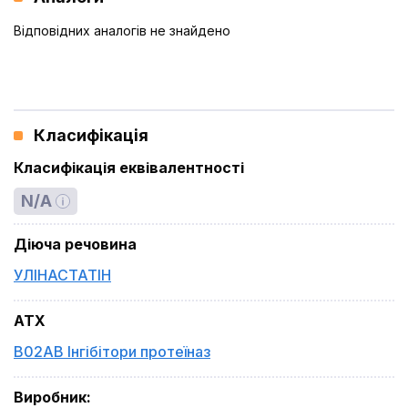
Відповідних аналогів не знайдено
Класифікація
Класифікація еквівалентності
N/A
Діюча речовина
УЛІНАСТАТІН
ATX
B02AB Інгібітори протеїназ
Виробник
: