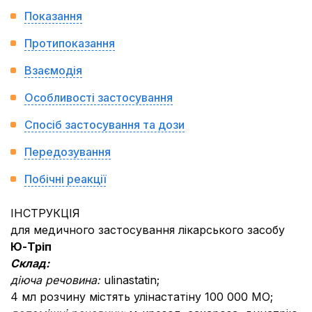
Показання
Протипоказання
Взаємодія
Особливості застосування
Спосіб застосування та дози
Передозування
Побічні реакції
ІНСТРУКЦІЯ
для медичного застосування лікарського засобу
Ю-Тріп
Склад:
діюча речовина:
ulinastatin;
4 мл розчину містять улінастатіну 100 000 МО;