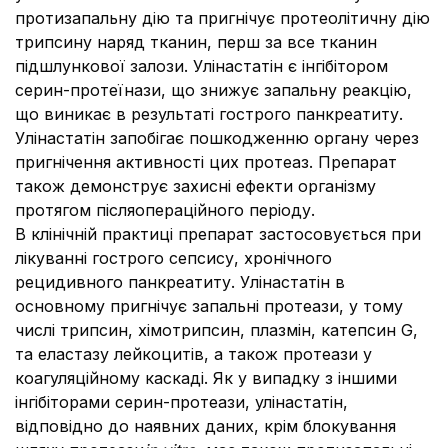
протизапальну дію та пригнічує протеолітичну дію
трипсину наряд тканин, перш за все тканин
підшлункової залози. Улінастатін є інгібітором
серин-протеїнази, що знижує запальну реакцію,
що виникає в результаті гострого панкреатиту.
Улінастатін запобігає пошкодженню органу через
пригнічення активності цих протеаз. Препарат
також демонструє захисні ефекти організму
протягом післяопераційного періоду.
В клінічній практиці препарат застосовується при
лікуванні гострого сепсису, хронічного
рецидивного панкреатиту. Улінастатін в
основному пригнічує запальні протеази, у тому
числі трипсин, хімотрипсин, плазмін, катепсин G,
та еластазу лейкоцитів, а також протеази у
коагуляційному каскаді. Як у випадку з іншими
інгібіторами серин-протеази, улінастатін,
відповідно до наявних даних, крім блокування