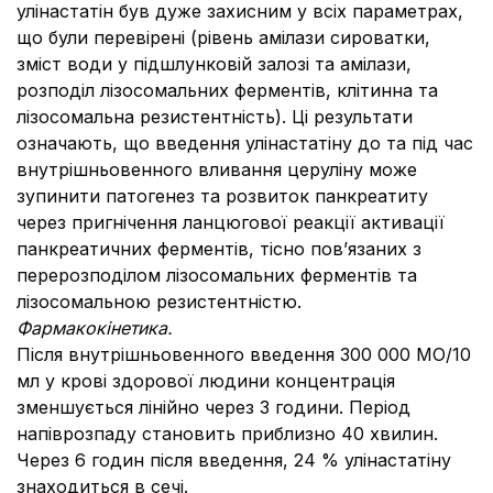
улінастатін був дуже захисним у всіх параметрах,
що були перевірені (рівень амілази сироватки,
зміст води у підшлунковій залозі та амілази,
розподіл лізосомальних ферментів, клітинна та
лізосомальна резистентність). Ці результати
означають, що введення улінастатіну до та під час
внутрішньовенного вливання церуліну може
зупинити патогенез та розвиток панкреатиту
через пригнічення ланцюгової реакції активації
панкреатичних ферментів, тісно пов’язаних з
перерозподілом лізосомальних ферментів та
лізосомальною резистентністю.
Фармакокінетика.
Після внутрішньовенного введення 300 000 МО/10
мл у крові здорової людини концентрація
зменшується лінійно через 3 години. Період
напіврозпаду становить приблизно 40 хвилин.
Через 6 годин після введення, 24 % улінастатіну
знаходиться в сечі.