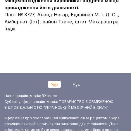
Місцезнаходження виробника
та
адреса місця
провадження його діяльності.
Плот № К-27, Ананд Нагар, Едішинал М. І. Д. С. ,
Амбернат (Іст), район Тхане, штат Махараштра,
Індія.
Укр
Рус
Назва онлайн-медіа: RX index
Суб‘єкт у сфері онлайн-медіа: ТОВАРИСТВО З ОБМЕЖЕНОЮ
ВІДПОВІДАЛЬНІСТЮ “УКРАЇНСЬКИЙ МЕДИЧНИЙ ВІСНИК”
Інформація про препарати, які відпускаються за рецептом лікаря,
розміщена на сайті, призначена виключно для спеціалістів. Дана
інформація не може бути використана для самостійного приняття