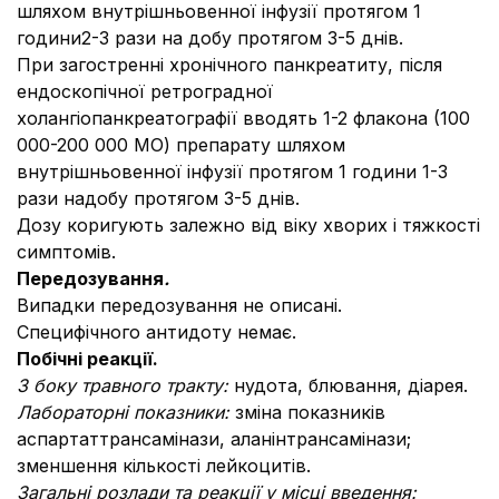
шляхом внутрішньовенної інфузії протягом 1
години2-3 рази на добу протягом 3-5 днів.
При загостренні хронічного панкреатиту, після
ендоскопічної ретроградної
холангіопанкреатографії вводять 1-2 флакона (100
000-200 000 МО) препарату шляхом
внутрішньовенної інфузії протягом 1 години 1-3
рази надобу протягом 3-5 днів.
Дозу коригують залежно від віку хворих і тяжкості
симптомів.
Передозування
.
Випадки передозування не описані.
Специфічного антидоту немає.
Побічні реакції.
З боку травного тракту:
нудота, блювання, діарея.
Лабораторні показники:
зміна показників
аспартаттрансамінази, аланінтрансамінази;
зменшення кількості лейкоцитів.
Загальні розлади та реакції у місці введення: