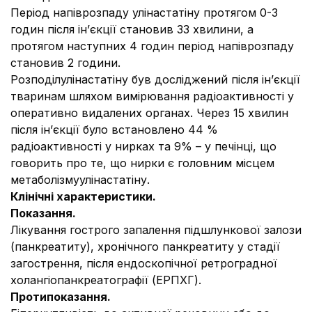
Період напіврозпаду улінастатіну протягом 0-3
годин після ін’єкції становив 33 хвилини, а
протягом наступних 4 годин період напіврозпаду
становив 2 години.
Розподілулінастатіну був досліджений після ін’єкції
тваринам шляхом вимірювання радіоактивності у
оперативно видалених органах. Через 15 хвилин
після ін’єкції було встановлено 44 %
радіоактивності у нирках та 9% – у печінці, що
говорить про те, що нирки є головним місцем
метаболізмуулінастатіну.
Клінічні характеристики.
Показання.
Лікування гострого запалення підшлункової залози
(панкреатиту), хронічного панкреатиту у стадії
загострення, після ендоскопічної ретроградної
холангіопанкреатографії (ЕРПХГ).
Протипоказання.