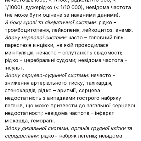
1/1000), дужерідко (< 1/10 000), невідома частота
(не може бути оцінена за наявними даними).
З боку крові та лімфатичної системи:
рідко –
тромбоцитопенія, лейкопенія, лейкоцитоз, анемія.
З
боку нервової системи:
часто – головний біль,
парестезія кінцівки, на якій проводилася
маніпуляція;
нечасто – сплутаність свідомості;
рідко – церебральні судоми; невідома частота –
інсульт.
З
боку серцево-судинної системи:
нечасто –
зниження артеріального тиску, тахікардія,
стенокардія; рідко – аритмії, серцева
недостатність з випадками гострого набряку
легенів, що може призвести до загальної серцевої
недостатності; невідома частота – інфаркт
міокарда, геморагії.
З
боку дихальної системи, органів грудної клітки та
середостіння:
рідко− набряк легенів;
невідома