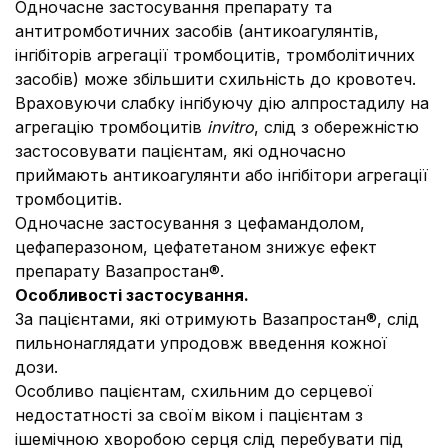
Одночасне застосування препарату та
антитромботичних засобів (антикоагулянтів,
інгібіторів агрегації тромбоцитів, тромболітичних
засобів) може збільшити схильність до кровотеч.
Враховуючи слабку інгібуючу дію алпростадилу на
агрегацію тромбоцитів
in
vitro
, слід з обережністю
застосовувати пацієнтам, які одночасно
приймають антикоагулянти або інгібітори агрегації
тромбоцитів.
Одночасне застосування з цефамандолом,
цефаперазоном, цефатетаном знижує ефект
препарату Вазапростан®.
Особливості застосування.
За пацієнтами, які отримують Вазапростан®, слід
пильно
наглядати упродовж введення кожної
дози.
Особливо пацієнтам, схильним до серцевої
недостатності за своїм віком і пацієнтам з
ішемічною хворобою серця слід перебувати під