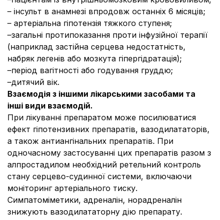
– інсульт в анамнезі впродовж останніх 6 місяців;
– артеріальна гіпотензія тяжкого ступеня;
–загальні протипоказання проти інфузійної терапії
(наприклад застійна серцева недостатність,
набряк легенів або мозкута гіпергідратація);
–період вагітності або годування груддю;
–дитячий вік.
Взаємодія з іншими лікарськими засобами та
інші види взаємодій.
При лікуванні препаратом може посилюватися
ефект гіпотензивних препаратів, вазодилататорів,
а також антиангінальних препаратів. При
одночасному застосуванні цих препаратів разом з
алпростадилом необхідний ретельний контроль
стану серцево-судинної системи, включаючи
моніторинг артеріального тиску.
Симпатоміметики, адреналін, норадреналін
знижують вазодилататорну дію препарату.