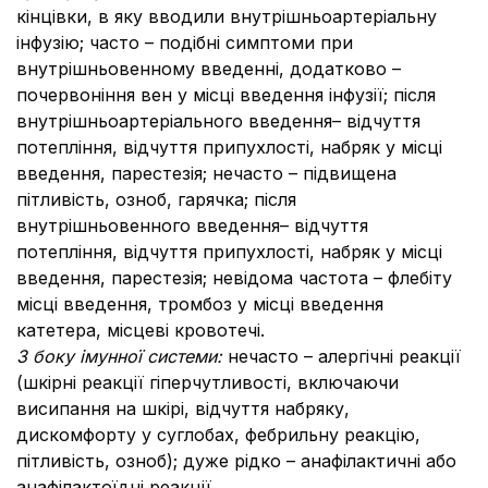
кінцівки, в яку вводили внутрішньоартеріальну
інфузію; часто – подібні симптоми при
внутрішньовенному введенні, додатково –
почервоніння вен у місці введення інфузії; після
внутрішньоартеріального введення
– відчуття
потепління, відчуття припухлості, набряк у місці
введення, парестезія; нечасто – підвищена
пітливість, озноб, гарячка; після
внутрішньовенного введення
– відчуття
потепління, відчуття припухлості, набряк у місці
введення, парестезія; невідома частота – флебіту
місці введення, тромбоз у місці введення
катетера, місцеві кровотечі.
З боку імунної системи:
нечасто – алергічні реакції
(шкірні реакції гіперчутливості, включаючи
висипання на шкірі, відчуття набряку,
дискомфорту у суглобах, фебрильну реакцію,
пітливість, озноб); дуже рідко – анафілактичні або
анафілактоїдні реакції.