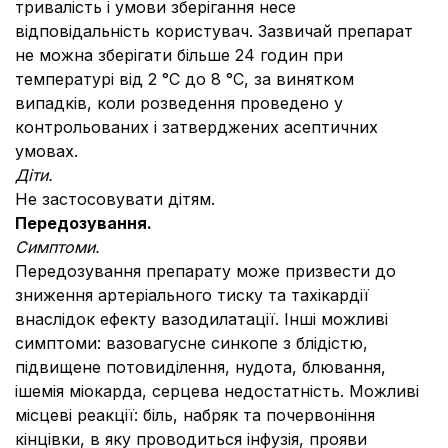
тривалість і умови зберігання несе
відповідальність користувач. Зазвичай препарат
не можна зберігати більше 24 годин при
температурі від 2 °С до 8 °С, за винятком
випадків, коли розведення проведено у
контрольованих і затверджених асептичних
умовах.
Діти.
Не застосовувати дітям.
Передозування.
Симптоми.
Передозування препарату може призвести до
зниження артеріального тиску та тахікардії
внаслідок ефекту вазодилатації. Інші можливі
симптоми: вазовагусне синкопе з блідістю,
підвищене потовиділення, нудота, блювання,
ішемія міокарда, серцева недостатність. Можливі
місцеві реакції: біль, набряк та почервоніння
кінцівки, в яку проводиться інфузія, прояви