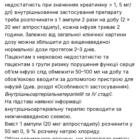
недостатність при значеннях креатиніну > 1, 5 мг/
дл) внутрішньовенне застосування препарату
треба розпочинати з 1 ампули 2 рази на добу (2 ×
20 мкг алпростадилу), кожна інфузія триває 2
години. Залежно від загальної клінічної картини
дозу можна збільшити до вищенаведеної
нормальної дози протягом 2–3 днів.
Пацієнтам з нирковою недостатністю та
пацієнтам з групи ризику порушення функції серця
об’єм інфузії слід обмежити 50–100 мл на добу та
обов’язково вводити за допомогою пристрою для
інфузій (див. розділ «Особливості застосування»).
Внутрішньоартеріальна
терапіяIII та IV стадії.
На підставі наявної інформації
внутрішньоартеріальну терапію проводити за
нижченаведеною схемою.
Вміст 1 ампули (20 мкг алпростадилу) розчинити у
50 мл 0, 9 % розчину натрію хлориду.
Об’єм отриманого розчину, що відповідає вмісту