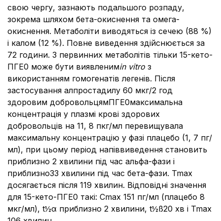
свою чергу, зазнають подальшого розпаду,
зокрема шляхом бета-окиснення та омега-
окиснення. Метаболіти виводяться із сечею (88 %)
і калом (12 %). Повне виведення здійснюється за
72 години. З первинних метаболітів тільки 15-кето-
ПГЕ0 може бути виявленим
in vitro
з
використанням гомогенатів легенів. Після
застосування алпростадилу 60 мкг/2 год
здоровим добровольцямПГЕ0максимальна
концентрація у плазмі крові здорових
добровольців на 11, 8 пкг/мл перевищувала
максимальну концентрацію у фазі плацебо (1, 7 пг/
мл), при цьому період напіввиведення становить
приблизно 2 хвилини під час альфа-фази і
приблизно33 хвилини під час бета-фази. Tmax
досягається після 119 хвилин. Відповідні значення
для 15-кето-ПГЕ0 такі: Cmax 151 пг/мл (плацебо 8
мкг/мл), t½α приблизно 2 хвилини, t½ß20 хв і Tmax
106 хвилин.