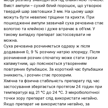
Вміст ампули – сухий білий порошок, що утворює
твердий шар завтовшки 3 мм. На цьому шарі
можуть бути невеликі тріщини та крихти. При
пошкодженні ампули зазвичай суха речовина стає
вологою та клейкою і дуже втрачає в об’ємі. У
такому випадку препарат застосовувати не
можна.
Суха речовина розчиняється одразу ж після
додавання 0, 9 % розчину натрію хлориду. Після
розчинення розчин спочатку може стати трохи
каламутним, що пояснюється утворенням
повітряних бульбашок. За короткий час бульбашки
зникають, і розчин стає прозорим.
Хімічна та фізична стабільність препарату під час
застосування зберігається протягом 24 годин при
температурі від 21 °С до 24 °С. З мікробіологічної
точки зору препарат слід використати негайно.
Якщо препарат не використали негайно, за