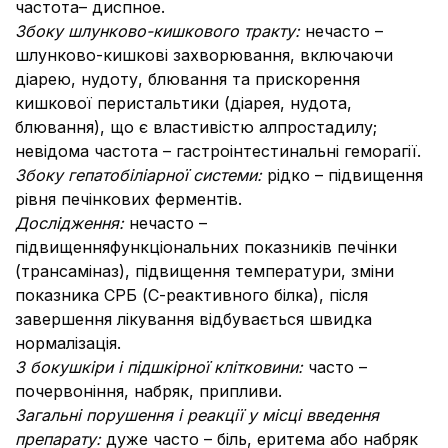
частота– диспное.
З
боку шлунково-кишкового тракту:
нечасто –
шлунково-кишкові захворювання, включаючи
діарею, нудоту, блювання та прискорення
кишкової перистальтики (діарея, нудота,
блювання), що є властивістю алпростадилу;
невідома частота – гастроінтестинальні геморагії.
З
боку гепатобіліарної системи:
рідко – підвищення
рівня печінкових ферментів.
Дослідження:
нечасто –
підвищенняфункціональних показників печінки
(трансаміназ), підвищення температури, зміни
показника СРБ (С-реактивного білка), після
завершення лікування відбувається швидка
нормалізація.
З боку
шкіри і підшкірної клітковини:
часто –
почервоніння, набряк, припливи.
Загальні порушення і реакції у місці введення
препарату:
дуже часто – біль, еритема або набряк