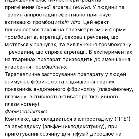
пригнічення їхньої агрегації
ex
vivo
. У людини та
тварин алпростадил ефективно пригнічує
активацію тромбоцитів
in vitro
. Цей ефект
поширюється також на параметри зміни форми
тромбоцитів, агрегації, секреції речовин, що
містяться у гранулах, та вивільнення тромбоксану
– речовини, що сприяє агрегації. В експериментах
на тваринах препарат призводить до зменшення
утворення тромбів
in
vivo
.
Терапевтичне застосування препарату у людей
стимулює фібриноліз та підвищення певних
показників ендогенного фібринолізу (плазміногену,
плазміну, активності активатора тканинного
плазміногену).
Фармакокінетика.
Комплекс, що складається з алпростадилу (ПГЕ1)
та альфадексу (альфа-циклодекстрину), при
приготуванні розчину для інфузій дисоціює на