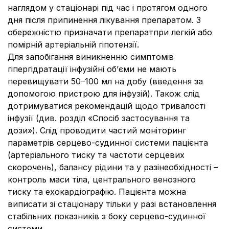
наглядом у стаціонарі під час і протягом одного
дня після припинення лікування препаратом. З
обережністю призначати препаратпри легкій або
помірній артеріальній гіпотензії.
Для запобігання виникненню симптомів
гіпергідратації інфузійні об’єми не мають
перевищувати 50–100 мл на добу (введення за
допомогою пристрою для інфузій). Також слід
дотримуватися рекомендацій щодо тривалості
інфузії (див. розділ «Спосіб застосування та
дози»). Слід проводити частий моніторинг
параметрів серцево-судинної системи пацієнта
(артеріального тиску та частоти серцевих
скорочень), балансу рідини та у разінеобхідності –
контроль маси тіла, центрального венозного
тиску та ехокардіографію. Пацієнта можна
виписати зі стаціонару тільки у разі встановлення
стабільних показників з боку серцево-судинної
системи.