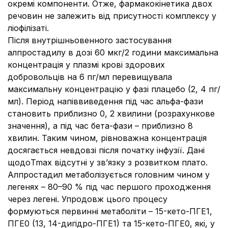
окремі компоненти. Отже, фармакокінетика двох
речовин не залежить від присутності комплексу у
ліофілізаті.
Після внутрішньовенного застосування
алпростадилу в дозі 60 мкг/2 години максимальна
концентрація у плазмі крові здорових
добровольців на 6 пг/мл перевищувала
максимальну концентрацію у фазі плацебо (2, 4 пг/
мл). Період напіввиведення під час альфа-фази
становить приблизно 0, 2 хвилини (розрахункове
значення), а під час бета-фази – приблизно 8
хвилин. Таким чином, рівноважна концентрація
досягається невдовзі після початку інфузії. Дані
щодоTmax відсутні у зв’язку з розвитком плато.
Алпростадил метаболізується головним чином у
легенях – 80–90 % під час першого проходження
через легені. Упродовж цього процесу
формуються первинні метаболіти – 15-кето-ПГЕ1,
ПГЕ0 (13, 14-дигідро-ПГЕ1) та 15-кето-ПГЕ0, які, у