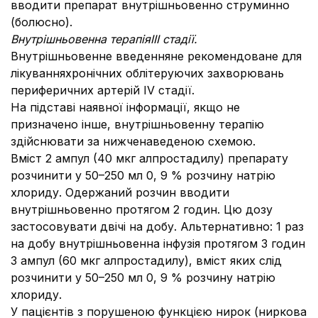
вводити препарат внутрішньовенно струминно
(болюсно).
Внутрішньовенна терапіяIII стадії.
Внутрішньовенне введенняне рекомендоване для
лікуванняхронічних облітеруючих захворювань
периферичних артерій IV стадії.
На підставі наявної інформації, якщо не
призначено інше, внутрішньовенну терапію
здійснювати за нижченаведеною схемою.
Вміст 2 ампул (40 мкг алпростадилу) препарату
розчинити у 50–250 мл 0, 9 % розчину натрію
хлориду. Одержаний розчин вводити
внутрішньовенно протягом 2 годин. Цю дозу
застосовувати двічі на добу. Альтернативно: 1 раз
на добу внутрішньовенна інфузія протягом 3 годин
3 ампул (60 мкг алпростадилу), вміст яких слід
розчинити у 50–250 мл 0, 9 % розчину натрію
хлориду.
У пацієнтів з порушеною функцією нирок (ниркова