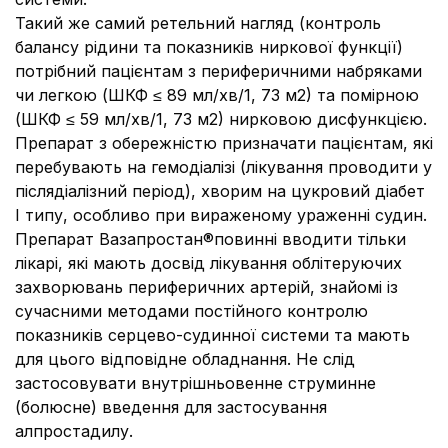
Такий же самий ретельний нагляд (контроль
балансу рідини та показників ниркової функції)
потрібний пацієнтам з периферичними набряками
чи легкою (ШКФ ≤ 89 мл/хв/1, 73 м2) та помірною
(ШКФ ≤ 59 мл/хв/1, 73 м2) нирковою дисфункцією.
Препарат з обережністю призначати пацієнтам, які
перебувають на гемодіалізі (лікування проводити у
післядіалізний період), хворим на цукровий діабет
I типу, особливо при вираженому ураженні судин.
Препарат Вазапростан®повинні вводити тільки
лікарі, які мають досвід лікування облітеруючих
захворювань периферичних артерій, знайомі із
сучасними методами постійного контролю
показників серцево-судинної системи та мають
для цього відповідне обладнання. Не слід
застосовувати внутрішньовенне струминне
(болюсне) введення для застосування
алпростадилу.