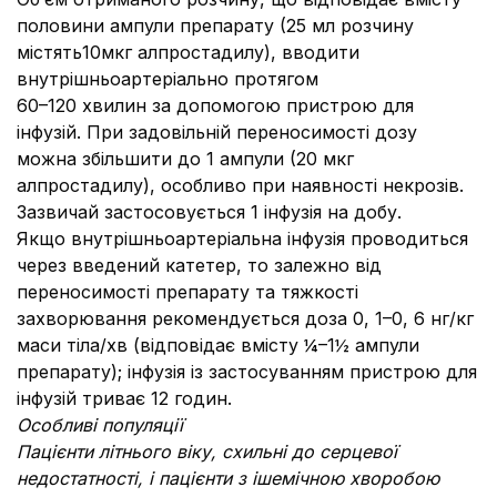
половини ампули препарату (25 мл розчину
містять10мкг алпростадилу), вводити
внутрішньоартеріально протягом
60–120 хвилин за допомогою пристрою для
інфузій. При задовільній переносимості дозу
можна збільшити до 1 ампули (20 мкг
алпростадилу), особливо при наявності некрозів.
Зазвичай застосовується 1 інфузія на добу.
Якщо внутрішньоартеріальна інфузія проводиться
через введений катетер, то залежно від
переносимості препарату та тяжкості
захворювання рекомендується доза 0, 1–0, 6 нг/кг
маси тіла/хв (відповідає вмісту ¼–1½ ампули
препарату); інфузія із застосуванням пристрою для
інфузій триває 12 годин.
Особливі популяції
Пацієнти літнього віку, схильні до серцевої
недостатності, і пацієнти з ішемічною хворобою