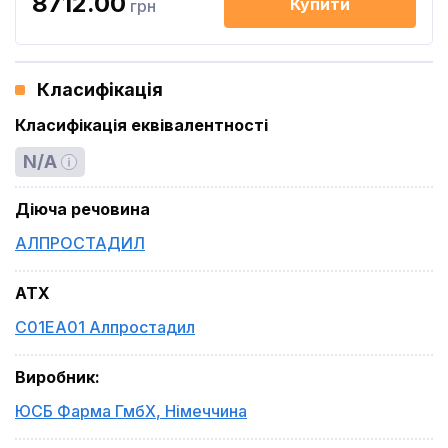
8712.00
Купити
грн
Класифікація
Класифікація еквівалентності
N/A
Діюча речовина
АЛПРОСТАДИЛ
ATX
C01EA01 Алпростадил
Виробник
:
ЮСБ Фарма ГмбХ
,
Німеччина