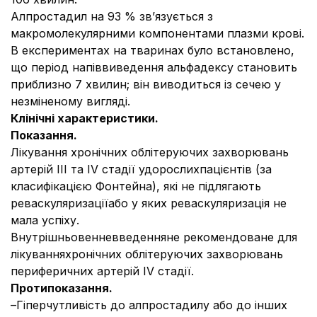
Алпростадил на 93 % зв’язується з
макромолекулярними компонентами плазми крові.
В експериментах на тваринах було встановлено,
що період напіввиведення альфадексу становить
приблизно 7 хвилин; він виводиться із сечею у
незміненому вигляді.
Клінічні характеристики.
Показання.
Лікування хронічних облітеруючих захворювань
артерій III та IV стадії удорослихпацієнтів (за
класифікацією Фонтейна), які не підлягають
реваскуляризаціїабо у яких реваскуляризація не
мала успіху.
Внутрішньовенневведенняне рекомендоване для
лікуванняхронічних облітеруючих захворювань
периферичних артерій IV стадії.
Протипоказання.
–Гіперчутливість до алпростадилу або до інших