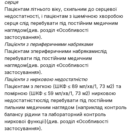
серця
Пацієнтам літнього віку, схильним до серцевої
недостатності, і пацієнтам з ішемічною хворобою
серця слід перебувати під постійним медичним
наглядом(див. розділ «Особливості
застосування»).
Пацієнти з периферичними набряками
Пацієнтам зпериферичними набрякамислід
перебувати під постійним медичним
наглядом(див. розділ «Особливості
застосування»).
Пацієнти з нирковою недостатністю
Пацієнтам з легкою (ШКФ ≤ 89 мл/хв/1, 73 м2) та
помірною (ШКФ ≤ 59 мл/хв/1, 73 м2) нирковою
недостатністюслід перебувати під постійним
пильним медичним наглядом (наприклад контроль
балансу рідини та лабораторний контроль
ниркової функції)(див. розділ «Особливості
застосування»).