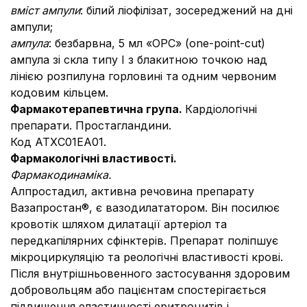
вміст ампули
: білий ліофілізат, зосереджений на дні
ампули;
ампула
: безбарвна, 5 мл «OPC» (one-point-cut)
ампула зі скла типу І з блакитною точкою над
лінією розпилуна горловині та одним червоним
кодовим кільцем.
Фармакотерапевтична група.
Кардіологічні
препарати. Простагландини.
Код АТХC01EA01.
Фармакологічні властивості.
Фармакодинаміка.
Алпростадил, активна речовина препарату
Вазапростан®,
є вазодилататором. Він посилює
кровотік шляхом дилатації артеріол та
передкапілярних сфінктерів. Препарат поліпшує
мікроциркуляцію та реологічні властивості крові.
Після внутрішньовенного застосування здоровим
добровольцям або пацієнтам спостерігається
підвищення еластичності еритроцитів і