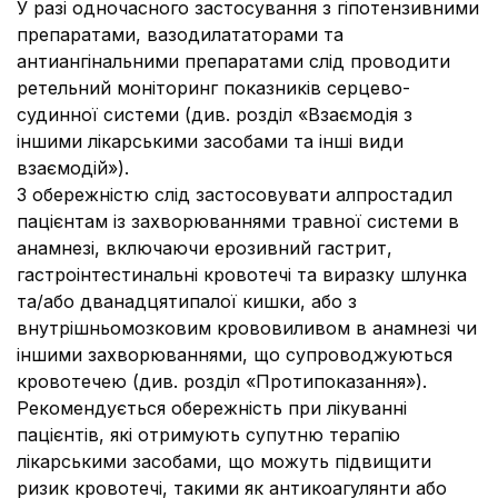
У разі одночасного застосування з гіпотензивними
препаратами, вазодилататорами та
антиангінальними препаратами слід проводити
ретельний моніторинг показників серцево-
судинної системи (див. розділ «Взаємодія з
іншими лікарськими засобами та інші види
взаємодій»).
З обережністю слід застосовувати алпростадил
пацієнтам із захворюваннями травної системи в
анамнезі, включаючи ерозивний гастрит,
гастроінтестинальні кровотечі та виразку шлунка
та/або дванадцятипалої кишки, або з
внутрішньомозковим крововиливом в анамнезі чи
іншими захворюваннями, що супроводжуються
кровотечею (див. розділ «Протипоказання»).
Рекомендується обережність при лікуванні
пацієнтів, які отримують супутню терапію
лікарськими засобами, що можуть підвищити
ризик кровотечі, такими як антикоагулянти або