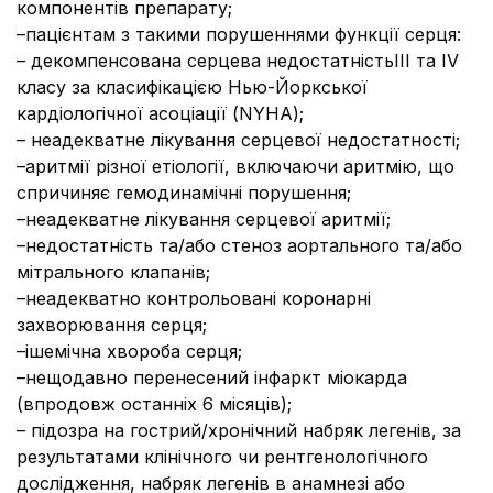
компонентів препарату;
–пацієнтам з такими порушеннями функції серця:
– декомпенсована серцева недостатністьIII та IV
класу за класифікацією Нью-Йоркської
кардіологічної асоціації (NYHA);
– неадекватне лікування серцевої недостатності;
–аритмії різної етіології, включаючи аритмію, що
спричиняє гемодинамічні порушення;
–неадекватне лікування серцевої аритмії;
–недостатність та/або стеноз аортального та/або
мітрального клапанів;
–неадекватно контрольовані коронарні
захворювання серця;
–ішемічна хвороба серця;
–нещодавно перенесений інфаркт міокарда
(впродовж останніх 6 місяців);
– підозра на гострий/хронічний набряк легенів, за
результатами клінічного чи рентгенологічного
дослідження, набряк легенів в анамнезі або