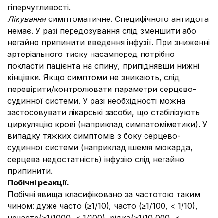
гіперчутливості.
Лікування
симптоматичне. Специфічного антидота
немає. У разі передозування слід зменшити або
негайно припинити введення інфузії. При зниженні
артеріального тиску насамперед потрібно
покласти пацієнта на спину, припіднявши нижні
кінцівки. Якщо симптоми не зникають, слід
перевірити/контролювати параметри серцево-
судинної системи. У разі необхідності можна
застосовувати лікарські засоби, що стабілізують
циркуляцію крові (наприклад симпатоміметики). У
випадку тяжких симптомів з боку серцево-
судинної системи (наприклад ішемія міокарда,
серцева недостатність) інфузію слід негайно
припинити.
Побічні реакції.
Побічні явища класифіковано за частотою таким
чином: дуже часто (≥1/10), часто (≥1/100, < 1/10),
нечасто(≥1/1000, < 1/100), рідко(≥1/10 000, <