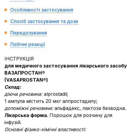
Особливості застосування
Спосіб застосування та дози
Передозування
Побічні реакції
ІНСТРУКЦІЯ
для медичного застосування лікарського засобу
ВАЗАПРОСТАН®
(VASAPROSTAN®)
Склад:
діюча речовина:
аlprostadil;
1 ампула містить 20 мкг алпростадилу;
допоміжні речовини:
альфадекс, лактоза безводна.
Лікарська форма.
Порошок для розчину для
інфузій.
Основні фізико-хімічні властивості: