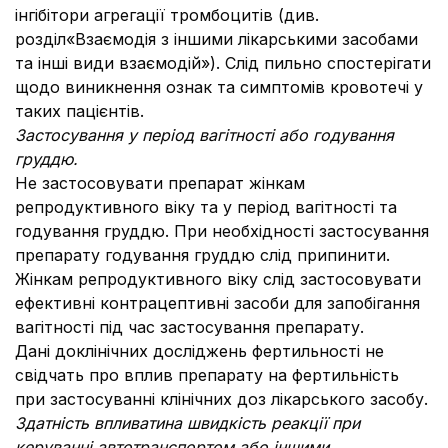
інгібітори агрегації тромбоцитів (див.
розділ«Взаємодія з іншими лікарськими засобами
та інші види взаємодій»). Слід пильно спостерігати
щодо виникнення ознак та симптомів кровотечі у
таких пацієнтів.
Застосування у період вагітності або годування
груддю.
Не застосовувати препарат жінкам
репродуктивного віку та у період вагітності та
годування груддю. При необхідності застосування
препарату годування груддю слід припинити.
Жінкам репродуктивного віку слід застосовувати
ефективні контрацептивні засоби для запобігання
вагітності під час застосування препарату.
Дані доклінічних досліджень фертильності не
свідчать про вплив препарату на фертильність
при застосуванні клінічних доз лікарського засобу.
Здатність впливатина швидкість реакції при
керуванні автотранспортом або іншими