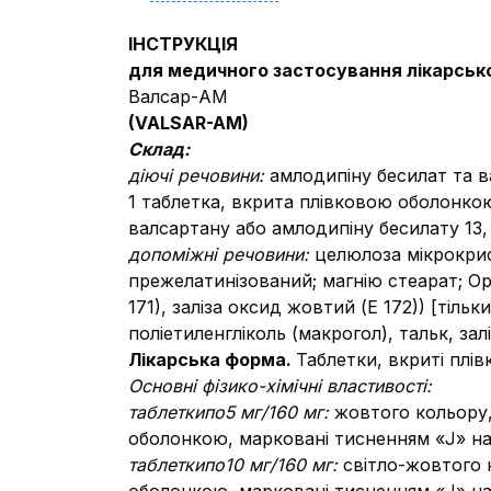
ІНСТРУКЦІЯ
для медичного застосування лікарськ
Валсар-АМ
(VALSAR-AM)
Склад:
діючі речовини:
амлодипіну бесилат та в
1 таблетка, вкрита плівковою оболонкою
валсартану або амлодипіну бесилату 13,
допоміжні речовини:
целюлоза мікрокрис
прежелатинізований; магнію стеарат; Op
171), заліза оксид жовтий (Е 172)) [тіл
поліетиленгліколь (макрогол), тальк, зал
Лікарська форма.
Таблетки, вкриті плі
Основні фізико-хімічні властивості:
таблетки
по5 мг/160 мг:
жовтого кольору,
оболонкою, марковані тисненням «J» на о
таблетки
по10 мг/160 мг:
світло-жовтого 