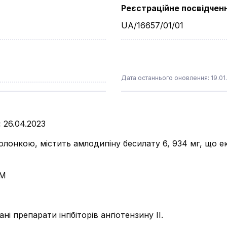
Реєстраційне посвідчен
UA/16657/01/01
Дата останнього оновлення: 19.01
:
26.04.2023
олонкою, містить амлодипіну бесилату 6, 934 мг, що е
АМ
ні препарати інгібіторів ангіотензину ІІ.