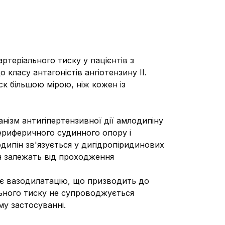
теріального тиску у пацієнтів з
 класу антагоністів ангіотензину ІІ.
ск більшою мірою, ніж кожен із
анізм антигіпертензивної дії амлодипіну
риферичного судинного опору і
дипін зв'язується у дигідропіридинових
ин залежать від проходження
яє вазодилатацію, що призводить до
льного тиску не супроводжується
му застосуванні.