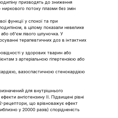
млодипіну призводять до зниження
о ниркового потоку плазми без змін
вої функції у спокої та при
лодипіном, в цілому показали невелике
 або об'єм лівого шлуночка. У
осуванні терапевтичних доз в інтактних
овідності у здорових тварин або
ієнтам з артеріальною гіпертензією або
нокардією, вазоспастичною стенокардією
призначений для внутрішнього
ефекти ангіотензину ІІ. Підвищені рівні
Т2-рецептори, що врівноважує ефект
иблизно у 20000 разів) спорідненість