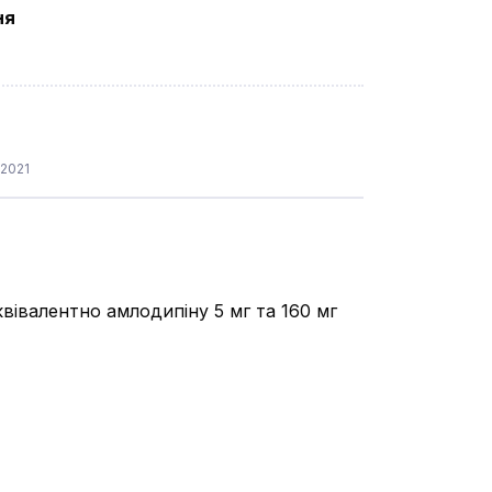
ня
.2021
квівалентно амлодипіну 5 мг та 160 мг