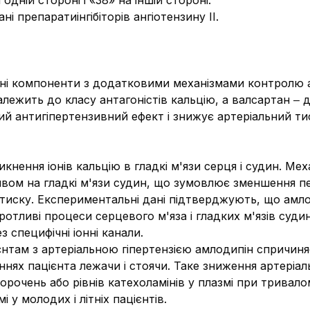
дній стороні і «38» на іншій стороні.
ні препаратиінгібіторів ангіотензину ІІ.
ні компоненти з додатковими механізмами контролю ар
лежить до класу антагоністів кальцію, а валсартан ‒ до
ний антигіпертензивний ефект і знижує артеріальний ти
нення іонів кальцію в гладкі м'язи серця і судин. Мех
ом на гладкі м'язи судин, що зумовлює зменшення пе
тиску. Експериментальні дані підтверджують, що амло
оротливі процеси серцевого м'яза і гладких м'язів суд
з специфічні іонні канали.
єнтам з артеріальною гіпертензією амлодипін спричин
ннях пацієнта лежачи і стоячи. Таке зниження артеріа
рочень або рівнів катехоламінів у плазмі при тривало
 у молодих і літніх пацієнтів.