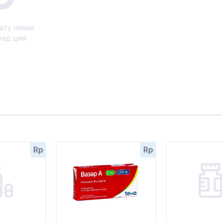
ату немає
над цим
Rp
Rp