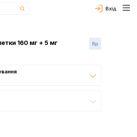
Вхід
етки 160 мг + 5 мг
Rp
ування