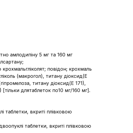
тно амлодипіну 5 мг та 160 мг
алсартану;
 крохмальгліколят; повідон; крохмаль
ліколь (макрогол), титану діоксид(Е
гіпромелоза, титану діоксид(Е 171),
) [тільки длятаблеток по10 мг/160 мг].
і таблетки, вкриті плівковою
двоопуклі таблетки, вкриті плівковою