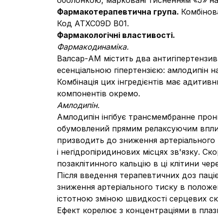
оболонкою, марковані тисненням «J» на о
Фармакотерапевтична група
.
Комбінова
Код АТХС09D B01.
Фармакологічні властивості.
Фармакодинаміка.
Валсар-АМ містить два антигіпертензив
есенціальною гіпертензією: амлодипін на
Комбінація цих інгредієнтів має адитив
компонентів окремо.
Амлодипін.
Амлодипін інгібує трансмембранне проник
обумовлений прямим релаксуючим вплив
призводить до зниження артеріального 
і негідропіридинових місцях зв'язку. Ск
позаклітинного кальцію в ці клітини чере
Після введення терапевтичних доз паці
зниження артеріального тиску в положе
істотною зміною швидкості серцевих ско
Ефект корелює з концентраціями в плазмі