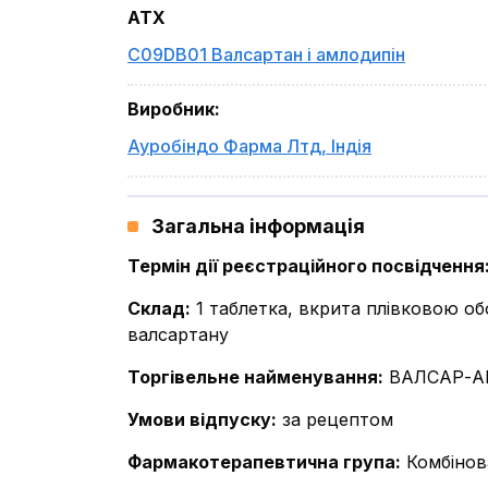
ATX
C09DB01 Валсартан і амлодипін
Виробник
:
Ауробіндо Фарма Лтд
,
Індія
Загальна інформація
Термін дії реєстраційного посвідчення
Склад
:
1 таблетка, вкрита плівковою об
валсартану
Торгівельне найменування
:
ВАЛСАР-
Умови відпуску
:
за рецептом
Фармакотерапевтична група
:
Комбінова