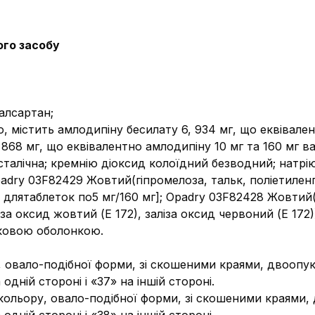
ого засобу
алсартан;
, містить амлодипіну бесилату 6, 934 мг, що еквівален
 868 мг, що еквівалентно амлодипіну 10 мг та 160 мг в
талічна; кремнію діоксид колоїдний безводний; натрію
adry 03F82429 Жовтий(гіпромелоза, тальк, поліетиленг
ьки длятаблеток по5 мг/160 мг]; Opadry 03F82428 Жовтий(
іза оксид жовтий (Е 172), заліза оксид червоний (Е 172)
вковою оболонкою.
 овало-подібної форми, зі скошеними краями, двоопукл
дній стороні і «37» на іншій стороні.
кольору, овало-подібної форми, зі скошеними краями, 