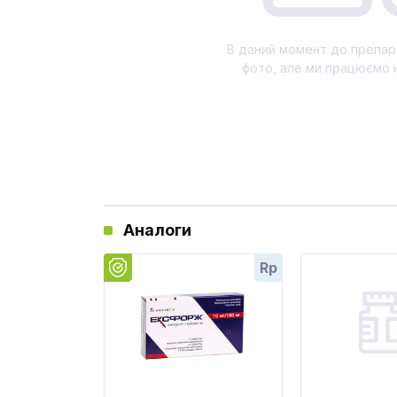
В даний момент до препар
фото, але ми працюємо 
Аналоги
Rp