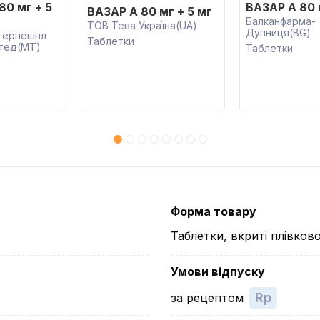
80 мг + 5
ВАЗАР А 80 
ВАЗАР А 80 мг + 5 мг
Балканфарма-
ТОВ Тева Україна(UA)
Дупниця(BG)
тернешнл
Таблетки
ітед(MT)
Таблетки
Форма товару
Таблетки, вкриті плівко
Умови відпуску
Rp
за рецептом