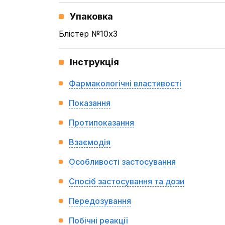
Упаковка
Блістер №10x3
Інструкція
Фармакологічні властивості
Показання
Протипоказання
Взаємодія
Особливості застосування
Спосіб застосування та дози
Передозування
Побічні реакції