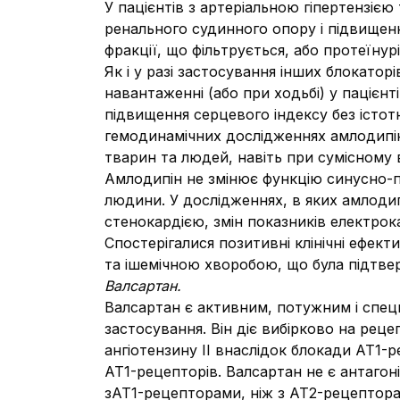
У пацієнтів з артеріальною гіпертензі
ренального судинного опору і підвищенн
фракції, що фільтрується, або протеїнурі
Як і у разі застосування інших блокатор
навантаженні (або при ходьбі) у пацієн
підвищення серцевого індексу без істотн
гемодинамічних дослідженнях амлодипін
тварин та людей, навіть при сумісному
Амлодипін не змінює функцію синусно-
людини. У дослідженнях, в яких амлодип
стенокардією, змін показників електрок
Спостерігалися позитивні клінічні ефек
та ішемічною хворобою, що була підтвер
Валсартан.
Валсартан є активним, потужним і специ
застосування. Він діє вибірково на рецеп
ангіотензину II внаслідок блокади АТ1
АТ1-рецепторів. Валсартан не є антагон
зАТ1-рецепторами, ніж з АТ2-рецептор