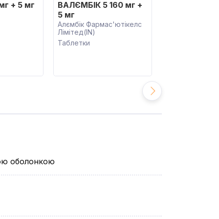
мг + 5 мг
ВАЛЄМБІК 5 160 мг +
ВАЛЄМБІК 10 
5 мг
10 мг
Алємбік Фармас'ютікелс
Алємбік Фарма
Лімітед(IN)
Лімітед(IN)
Таблетки
Таблетки
вою оболонкою