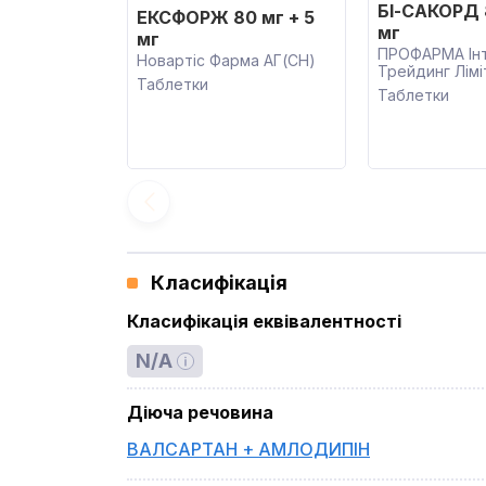
БІ-САКОРД 
ЕКСФОРЖ 80 мг + 5
мг
мг
ПРОФАРМА Ін
Новартіс Фарма АГ(CH)
Трейдинг Лім
Таблетки
Таблетки
Класифікація
Класифікація еквівалентності
N/A
Діюча речовина
ВАЛСАРТАН + АМЛОДИПІН