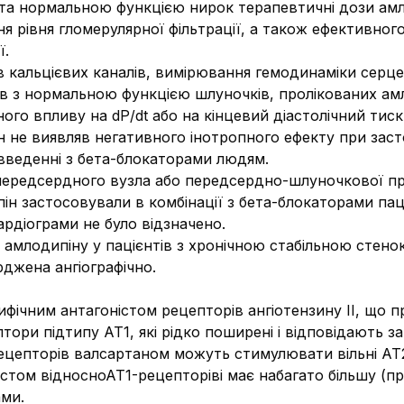
єю та нормальною функцією нирок терапевтичні дози а
я рівня гломерулярної фільтрації, а також ефективног
ї.
ів кальцієвих каналів, вимірювання гемодинаміки серце
тів з нормальною функцією шлуночків, пролікованих ам
ого впливу на dP/dt або на кінцевий діастолічний тиск
 не виявляв негативного інотропного ефекту при заст
 введенні з бета-блокаторами людям.
передсердного вузла або передсердно-шлуночкової пр
ін застосовували в комбінації з бета-блокаторами пац
ардіограми не було відзначено.
ти амлодипіну у пацієнтів з хронічною стабільною сте
джена ангіографічно.
фічним антагоністом рецепторів ангіотензину ІІ, що 
тори підтипу АТ1, які рідко поширені і відповідають за 
-рецепторів валсартаном можуть стимулювати вільні А
істом відносноАТ1-рецепторіві має набагато більшу (пр
ами.