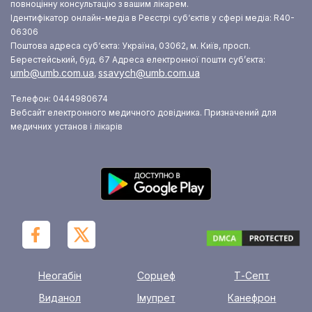
повноцінну консультацію з вашим лікарем.
Ідентифікатор онлайн-медіа в Реєстрі суб‘єктів у сфері медіа: R40-
06306
Поштова адреса суб‘єкта: Україна, 03062, м. Київ, просп.
Берестейський, буд. 67
Адреса електронної пошти суб’єкта:
umb@umb.com.ua
ssavych@umb.com.ua
,
Телефон: 0444980674
Вебсайт електронного медичного довідника. Призначений для
медичних установ і лікарів
Неогабін
Сорцеф
Т-Септ
Виданол
Імупрет
Канефрон