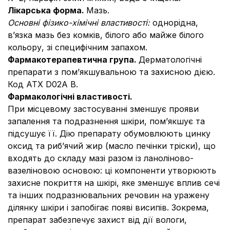
Лікарська форма.
Мазь.
Основні фізико-хімічні властивості:
однорідна,
в’язка мазь без комків, білого або майже білого
кольору, зі специфічним запахом.
Фармакотерапевтична група.
Дерматологічні
препарати з пом’якшувальною та захисною дією.
Код АТХ D02A B.
Фармакологічні властивості.
При місцевому застосуванні зменшує прояви
запалення та подразнення шкіри, пом’якшує та
підсушує її. Дію препарату обумовлюють цинку
оксид та риб’ячий жир (масло печінки тріски), що
входять до складу мазі разом із ланоліново-
вазеліновою основою: ці компоненти утворюють
захисне покриття на шкірі, яке зменшує вплив сечі
та інших подразнювальних речовин на уражену
ділянку шкіри і запобігає появі висипів. Зокрема,
препарат забезпечує захист від дії вологи,