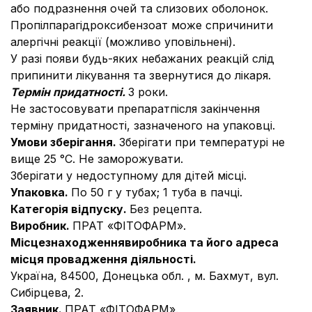
або подразнення очей та слизових оболонок.
Пропілпарагідроксибензоат може спричинити
алергічні реакції (можливо уповільнені).
У разі появи будь-яких небажаних реакцій слід
припинити лікування та звернутися до лікаря.
Термін придатності.
3 роки.
Не застосовувати препаратпісля закінчення
терміну придатності, зазначеного на упаковці.
Умови зберігання.
Зберігати при температурі не
вище 25 °С. Не заморожувати.
Зберігати у недоступному для дітей місці.
Упаковка.
По 50 г у тубах; 1 туба в пачці.
Категорія відпуску.
Без рецепта.
Виробник.
ПРАТ «ФІТОФАРМ».
Місцезнаходження
виробника та його адреса
місця провадження діяльності.
Україна, 84500, Донецька обл. , м. Бахмут, вул.
Сибірцева, 2.
Заявник.
ПРАТ «ФІТОФАРМ».