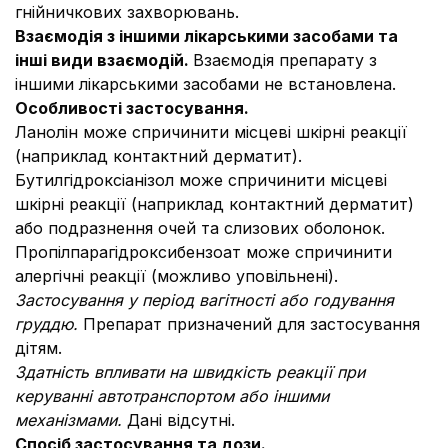
гнійничкових захворювань.
Взаємодія з іншими лікарськими засобами та
інші види взаємодій.
Взаємодія препарату з
іншими лікарськими засобами не встановлена.
Особливості застосування.
Ланолін може спричинити місцеві шкірні реакції
(наприклад контактний дерматит).
Бутилгідроксіанізол може спричинити місцеві
шкірні реакції (наприклад контактний дерматит)
або подразнення очей та слизових оболонок.
Пропілпарагідроксибензоат може спричинити
алергічні реакції (можливо уповільнені).
Застосування у період вагітності або годування
груддю.
Препарат призначений для застосування
дітям.
Здатність впливати на швидкість реакції при
керуванні автотранспортом або іншими
механізмами.
Дані відсутні.
Спосіб застосування та дози.