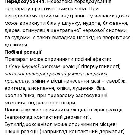
Передозування.
Небезпека передозування
препарату практично виключена. При
випадковому прийомі внутрішньо у великих дозах
може виникнути біль у шлунку, нудота, блювання,
діарея, стимуляція центральної нервової системи
та судоми. У таких випадках необхідно звернутися
до лікаря.
Побічні реакції.
Препарат може спричиняти побічні ефекти:
з боку імунної системи:
реакції гіперчутливості;
загальні розлади і реакції у місці введення
препарату:
зміни у місці нанесення мазі − свербіж,
еритема, висипання, опіки, лущення, біль,
кропив’янка; при тривалому застосуванні
можливе подразнення шкіри.
Ланолін може спричинити місцеві шкірні реакції
(наприклад контактний дерматит).
Бутилгідроксіанізол може спричинити місцеві
шкірні реакції (наприклад контактний дерматит)