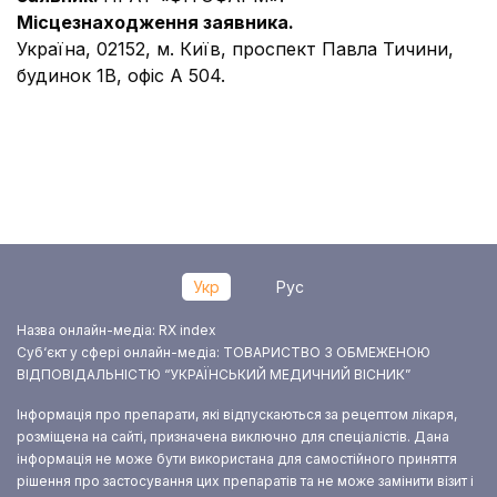
Місцезнаходження заявника.
Україна, 02152, м. Київ, проспект Павла Тичини,
будинок 1В, офіс А 504.
Укр
Рус
Назва онлайн-медіа: RX index
Суб‘єкт у сфері онлайн-медіа: ТОВАРИСТВО З ОБМЕЖЕНОЮ
ВІДПОВІДАЛЬНІСТЮ “УКРАЇНСЬКИЙ МЕДИЧНИЙ ВІСНИК”
Інформація про препарати, які відпускаються за рецептом лікаря,
розміщена на сайті, призначена виключно для спеціалістів. Дана
інформація не може бути використана для самостійного приняття
рішення про застосування цих препаратів та не може замінити візит і