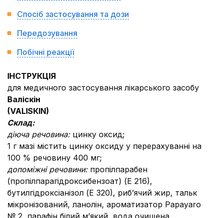
Спосіб застосування та дози
Передозування
Побічні реакції
ІНСТРУКЦІЯ
для медичного застосування лікарського засобу
Валіскін
(VALISКIN)
Склад:
діюча речовина:
цинку оксид;
1 г мазі містить цинку оксиду у перерахуванні на
100 % речовину 400 мг;
допоміжні речовини:
пропілпарабен
(пропілпарагідроксибензоат) (Е 216),
бутилгідроксіанізол (Е 320), риб’ячий жир, тальк
мікронізований, ланолін, ароматизатор Рарауаro
№ 2, парафін білий м’який, вода очищена.