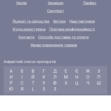
Укрлів
Зиоміцин
Ларфікс
Синупрет
Ліцензії та свідоцтва
Автори
Наші партнери
Угода користувача
Політика конфіденційності
Контакти
Способи доставки та оплати
Умови повернення товарів
Алфавітний список препаратів
А
Б
В
Г
Д
Е
Є
Ж
З
И
І
Й
К
Л
М
Н
О
П
Р
С
Т
У
Ф
Х
Ц
Ч
Ш
Ю
Я
L
5
3
© 2026 RX index, ТОВ «УКРАЇНСЬКИЙ МЕДИЧНИЙ ВІСНИК»
Всі права захищені.