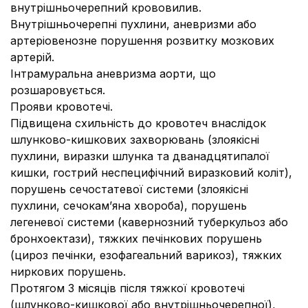
внутрішньочерепний крововилив.
Внутрішньочерепні пухлини, аневризми або
артеріовенозне порушення розвитку мозкових
артерій.
Інтрамуральна аневризма аорти, що
розшаровується.
Прояви кровотечі.
Підвищена схильність до кровотеч внаслідок
шлунково-кишкових захворювань (злоякісні
пухлини, виразки шлунка та дванадцятипалої
кишки, гострий неспецифічний виразковий коліт),
порушень сечостатевої системи (злоякісні
пухлини, сечокам’яна хвороба), порушень
легеневої системи (кавернозний туберкульоз або
бронхоектази), тяжких печінкових порушень
(цироз печінки, езофагеальний варикоз), тяжких
ниркових порушень.
Протягом 3 місяців після тяжкої кровотечі
(шлунково-кишкової або внутрішньочерепної),