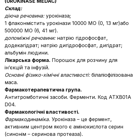
(UROKINASE MEDAC)
Склад:
діюча речовина:
урокіназа;
1 флаконмістить урокінази 10000 МО (0, 13 мг)або
500000 МО (6, 41 мг).
допоміжні речовини:
натрію гідрофосфат,
додекагідрат; натрію дигідрофосфат, дигідрат;
альбумін людини.
Лікарська форма.
Порошок для розчину для
ін’єкцій та інфузій.
Основні фізико-хімічні властивості:
біла
ліофілізована
маса.
Фармакотерапевтична група.
Антитромботичні засоби. Ферменти. Код АТХB01A
D04.
Фармакологічні властивості.
Фармакодинаміка.
Урокіназа – це фермент,
активним центром якого є амінокислота серин
(синонім – серинова протеаза).