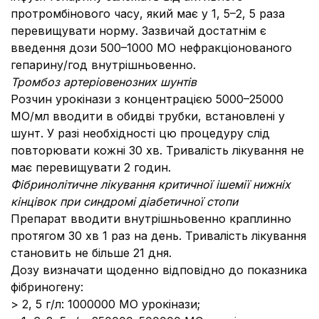
протромбінового часу, який має у 1, 5–2, 5 раза
перевищувати норму. Зазвичай достатнім є
введення дози 500–1000 МО нефракціонованого
гепарину/год внутрішньовенно.
Тромбоз артеріовенозних шунтів
Розчин урокінази з концентрацією 5000–25000
МО/мл вводити в обидві трубки, встановлені у
шунт. У разі необхідності цю процедуру слід
повторювати кожні 30 хв. Тривалість лікування не
має перевищувати 2 годин.
Фібринолітичне лікування критичної ішемії нижніх
кінцівок при синдромі діабетичної стопи
Препарат вводити внутрішньовенно краплинно
протягом 30 хв 1 раз на день. Тривалість лікування
становить не більше 21 дня.
Дозу визначати щоденно відповідно до показника
фібриногену:
> 2, 5 г/л: 1000000 МО урокінази;