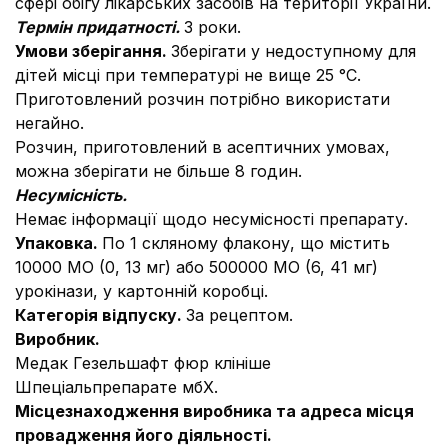
сфері обігу лікарських засобів на території України.
Термін придатності.
3 роки.
Умови зберігання.
Зберігати у недоступному для
дітей місці при температурі не вище 25 °С.
Приготовлений розчин потрібно використати
негайно.
Розчин, приготовлений в асептичних умовах,
можна зберігати не більше 8 годин.
Несумісність.
Немає інформації щодо несумісності препарату.
Упаковка.
По 1 скляному флакону, що містить
10000 МО (0, 13 мг) або 500000 МО (6, 41 мг)
урокінази, у картонній коробці.
Категорія відпуску.
За рецептом.
Виробник.
Медак Гезельшафт фюр клініше
Шпеціальпрепарате мбХ.
Місцезнаходження виробника та адреса місця
провадження його діяльності.