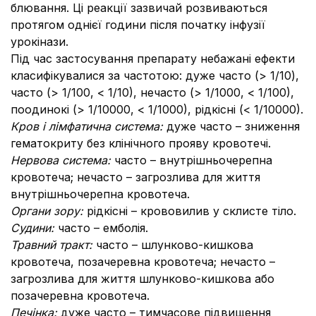
блювання. Ці реакції зазвичай розвиваються
протягом однієї години після початку інфузії
урокінази.
Під час застосування препарату небажані ефекти
класифікувалися за частотою: дуже часто (> 1/10),
часто (> 1/100, < 1/10), нечасто (> 1/1000, < 1/100),
поодинокі (> 1/10000, < 1/1000), рідкісні (< 1/10000).
Кров і лімфатична система:
дуже часто – зниження
гематокриту без клінічного прояву кровотечі.
Нервова система:
часто – внутрішньочерепна
кровотеча; нечасто – загрозлива для життя
внутрішньочерепна кровотеча.
Органи зору:
рідкісні – крововилив у склисте тіло.
Судини:
часто – емболія.
Травний тракт:
часто – шлунково-кишкова
кровотеча, позачеревна кровотеча; нечасто –
загрозлива для життя шлунково-кишкова або
позачеревна кровотеча.
Печінка:
дуже часто – тимчасове підвищення