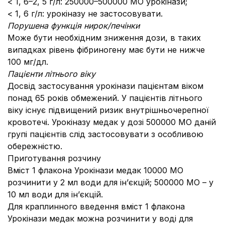
< 1, 6–2, 5 г/л: 250000–500000 МО урокінази;
< 1, 6 г/л: урокіназу не застосовувати.
Порушена функція нирок/печінки
Може бути необхідним зниження дози, в таких
випадках рівень фібриногену має бути не нижче
100 мг/дл.
Пацієнти літнього віку
Досвід застосування урокінази пацієнтам віком
понад 65 років обмежений. У пацієнтів літнього
віку існує підвищений ризик внутрішньочерепної
кровотечі. Урокіназу медак у дозі 500000 МО даній
групі пацієнтів слід застосовувати з особливою
обережністю.
Приготування розчину
Вміст 1 флакона Урокінази медак 10000 МО
розчинити у 2 мл води для ін’єкцій; 500000 МО – у
10 мл води для ін’єкцій.
Для краплинного введення вміст 1 флакона
Урокінази медак можна розчинити у воді для