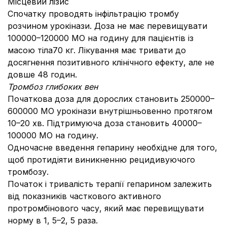
Місцевий лізис
Спочатку проводять інфільтрацію тромбу
розчином урокінази. Доза не має перевищувати
100000–120000 МО на годину для пацієнтів із
масою тіла70 кг. Лікування має тривати до
досягнення позитивного клінічного ефекту, але не
довше 48 годин.
Тромбоз глибоких вен
Початкова доза для дорослих становить 250000–
600000 МО урокінази внутрішньовенно протягом
10–20 хв. Підтримуюча доза становить 40000–
100000 МО на годину.
Одночасне введення гепарину необхідне для того,
щоб протидіяти виникненню рецидивуючого
тромбозу.
Початок і тривалість терапії гепарином залежить
від показників часткового активного
протромбінового часу, який має перевищувати
норму в 1, 5–2, 5 раза.