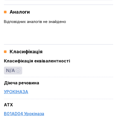
Аналоги
Відповідних аналогів не знайдено
Класифікація
Класифікація еквівалентності
N/A
Діюча речовина
УРОКІНАЗА
ATX
B01AD04 Урокіназа