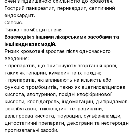
очей з підвищеною схильністю до кровотеч.
Гострий панкреатит, перикардит, септичний
ендокардит.
Сепсис.
Тяжка тромбоцитопенія.
Взаємодія з іншими лікарськими засобами та
інші види взаємодій.
Ризик кровотечі зростає після одночасного
введення:
- препаратів, що пригнічують згортання крові,
таких як гепарин, кумарин та їх похідні;
- препаратів, які впливають на кількість або
функцію тромбоцитів, таких як ацетилсаліцилова
кислота, алопуринол, похідні клофібринової
кислоти, клопідогрель, індометацин, дипіридамол,
фенілбутазон, тиклопідин, тетрацикліни,
вальпроєва кислота, тіоурацил, сульфаніламіди,
цитостатичні препарати, декстрани та нестероїдні
протизапальні засоби.