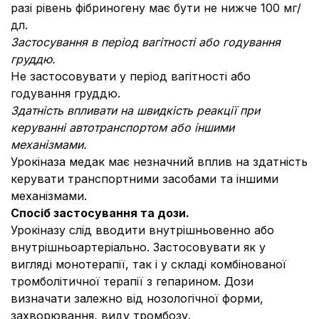
разі рівень фібриногену має бути не нижче 100 мг/
дл.
Застосування в період вагітності або годування
груддю.
Не застосовувати у період вагітності або
годування груддю.
Здатність впливати на швидкіст
ь реакції при
керуванні автотранспортом або іншими
механізмами.
Урокіназа медак має незначний вплив на здатність
керувати транспортними засобами та іншими
механізмами.
Спосіб застосування та дози.
Урокіназу слід вводити внутрішньовенно або
внутрішньоартеріально. Застосовувати як у
вигляді монотерапії, так і у складі комбінованої
тромболітичної терапії з гепарином. Дози
визначати залежно від нозологічної форми,
захворювання, виду тромбозу.