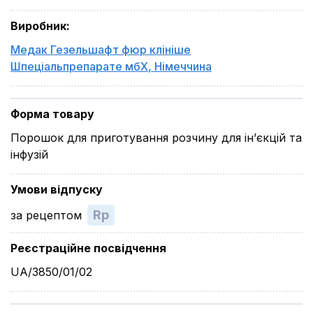
Виробник
:
Медак Гезельшафт фюр клініше
Шпеціальпрепарате мбХ
,
Німеччина
Форма товару
Порошок для приготування розчину для ін’єкцій та
інфузій
Умови відпуску
Rp
за рецептом
Реєстраційне посвідчення
UA/3850/01/02