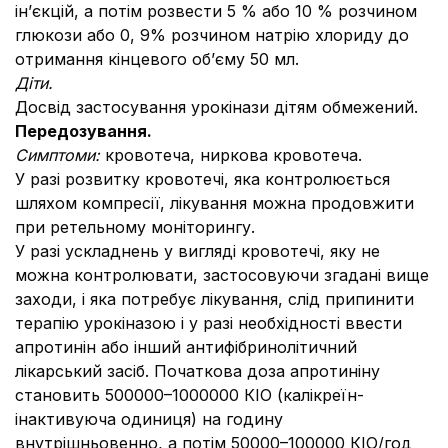
ін’єкцій, а потім розвести 5 % або 10 % розчином
глюкози або 0, 9% розчином натрію хлориду до
отримання кінцевого об’єму 50 мл.
Діти.
Досвід застосування урокінази дітям обмежений.
Передозування.
Симптоми:
кровотеча,
ниркова кровотеча.
У разі розвитку кровотечі, яка контролюється
шляхом компресії, лікування можна продовжити
при ретельному моніторингу.
У разі ускладнень у вигляді кровотечі, яку не
можна контролювати, застосовуючи згадані вище
заходи, і яка потребує лікування, слід припинити
терапію урокіназою і у разі необхідності ввести
апротинін або інший антифібринолітичний
лікарський засіб. Початкова доза апротиніну
становить 500000–1000000 КІО (калікреїн-
інактивуюча одиниця) на годину
внутрішньовенно, а потім 50000–100000 КІО/год