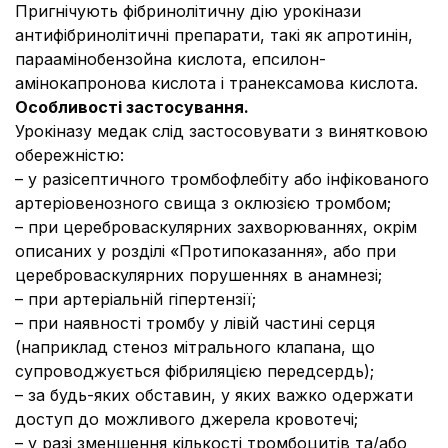
Пригнічують фібринолітичну дію урокінази
антифібринолітичні препарати, такі як апротинін,
параамінобензойна кислота, епсилон-
амінокапронова кислота і транексамова кислота.
Особливості застосування.
Урокіназу медак слід застосовувати з винятковою
обережністю:
– у разісептичного тромбофлебіту або інфікованого
артеріовенозного свища з оклюзією тромбом;
– при цереброваскулярних захворюваннях, окрім
описаних у розділі «Протипоказання», або при
цереброваскулярних порушеннях в анамнезі;
– при артеріальній гіпертензії;
– при наявності тромбу у лівій частині серця
(наприклад стеноз мітрального клапана, що
супроводжується фібриляцією передсердь);
– за будь-яких обставин, у яких важко одержати
доступ до можливого джерела кровотечі;
– у разі зменшення кількості тромбоцитів та/або