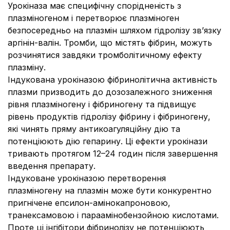
Урокіназа має специфічну спорідненість з
плазміногеном і перетворює плазміноген
безпосередньо на плазмін шляхом гідролізу зв’язку
аргінін-валін. Тромби, що містять фібрин, можуть
розчинятися завдяки тромболітичному ефекту
плазміну.
Індукована урокіназою фібринолітична активність
плазми призводить до дозозалежного зниження
рівня плазміногену і фібриногену та підвищує
рівень продуктів гідролізу фібрину і фібриногену,
які чинять пряму антикоагуляційну дію та
потенціюють дію гепарину. Ці ефекти урокінази
тривають протягом 12–24 годин після завершення
введення препарату.
Індуковане урокіназою перетворення
плазміногену на плазмін може бути конкурентно
пригнічене епсилон-амінокапроновою,
транексамовою і параамінобензойною кислотами.
Проте ці інгібітори фібринолізу не потенціюють