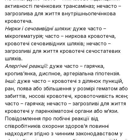
активності печінкових трансаміназ; нечасто –
загрозлива для життя внутрішньопечінкова
кровотеча.
Нирки і сечовивідні шляхи:
дуже часто –
мікрогематурія; часто – ниркова кровотеча,
кровотечі сечовивідних шляхів; нечасто –
загрозливі для життя кровотечі сечостатевих
шляхів.
Алергічні реакції:
дуже часто – гарячка,
кропив’янка, диспное, артеріальна гіпотензія.
Інші:
дуже часто – кровотечі з ділянок пункцій,
ран, поява або збільшення у розмірі гематом або
забиттів, носові кровотечі, кровоточивість ясен;
часто – гарячка; нечасто – загрозливі для життя
кровотечі у паренхіматозні органи або м’язи.
Повідомлення про побічні реакції від
співробітників охорони здоров’я повинні
надходити згідно з чинним законодавством у