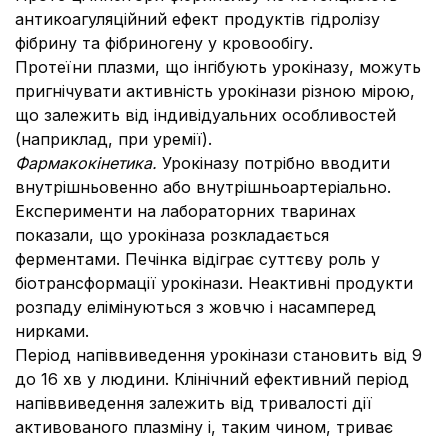
антикоагуляційний ефект продуктів гідролізу
фібрину та фібриногену у кровообігу.
Протеїни плазми, що інгібують урокіназу, можуть
пригнічувати активність урокінази різною мірою,
що залежить від індивідуальних особливостей
(наприклад, при уремії).
Фармакокінетика.
Урокіназу потрібно вводити
внутрішньовенно або внутрішньоартеріально.
Експерименти на лабораторних тваринах
показали, що урокіназа розкладається
ферментами. Печінка відіграє суттєву роль у
біотрансформації урокінази. Неактивні продукти
розпаду елімінуються з жовчю і насамперед
нирками.
Період напіввиведення урокінази становить від 9
до 16 хв у людини. Клінічний ефективний період
напіввиведення залежить від тривалості дії
активованого плазміну і, таким чином, триває