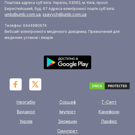
Поштова адреса суб‘єкта: Україна, 03062, м. Київ, просп.
Берестейський, буд. 67
Адреса електронної пошти суб’єкта:
umb@umb.com.ua
ssavych@umb.com.ua
,
Телефон: 0444980674
Вебсайт електронного медичного довідника. Призначений для
медичних установ і лікарів
Неогабін
Сорцеф
Т-Септ
Виданол
Імупрет
Канефрон
Укрлів
Зиоміцин
Ларфікс
Синупрет