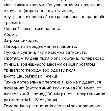
після тяжкої травми або ускладнених хірургічних
втручань (коронарне шунтування,
внутрішньочерепні або інтраспінальні операції або
травми).
Перші 4 тижні після пологів.
Аборт.
Загроза викидня.
Підозра на передлежання плаценти.
Пункція судини, яку не можна затиснути.
Протягом 10 днів після біопсії органа, поперекової
пункції, зовнішнього масажу серця протягом
тривалого періоду або одразу після
внутрішньом’язової ін’єкції.
Тяжка артеріальна гіпертензія, що не піддається
лікуванню (систолічний тиск понад200 ммрт. ст. ,
діастолічний – понад100 мм рт. ст. ; гіпертензивна
ретинопатія ІІІ–IV ступеня).
Геморагічна ретинопатія або інші захворювання