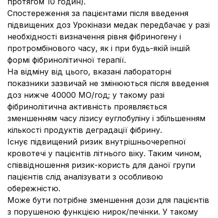
протягом 10 годин).
Спостереження за пацієнтами після введення
підвищених доз Урокінази медак передбачає у разі
необхідності визначення рівня фібриногену і
протромбінового часу, як і при будь-якій іншій
формі фібринолітичної терапії.
На відміну від цього, вказані лабораторні
показники зазвичай не змінюються після введення
доз нижче 40000 МО/год; у такому разі
фібринолітична активність проявляється
зменшенням часу лізису еуглобуліну і збільшенням
кількості продуктів деградації фібрину.
Існує підвищений ризик внутрішньочерепної
кровотечі у пацієнтів літнього віку. Таким чином,
співвідношення ризик-користь для даної групи
пацієнтів слід аналізувати з особливою
обережністю.
Може бути потрібне зменшення дози для пацієнтів
з порушеною функцією нирок/печінки. У такому