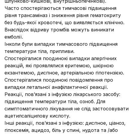
шлунково-кишкові, внутрішньопечінкові).
Часто спостерігаються тимчасові підвищення
рівня трансаміназ і зниження рівня гематокриту
без будь-якої кровотечі, що виявляється клінічно.
Внаслідок відриву тромбів можуть виникати
емболії.
Інколи були випадки тимчасового підвищення
температури тіла, припливи.
Спостерігалися поодинокі випадки алергічних
реакцій, які проявлялися еритемою, шкірною
екзантемою, диспное, артеріальною гіпотензією.
Спостерігалися поодинокі повідомлення про
випадки летальної анафілактичної реакції.
Реакції, пов’язані з інфузією лікарського засобу:
підвищення температури тіла, озноб. Для
симптоматичного лікування не слід застосовувати
ацетилсаліцилову кислоту.
Інші реакції, пов’язані з інфузією: диспное, ціаноз,
гіпоксемія, ацидоз, біль у спині, нудота та /або