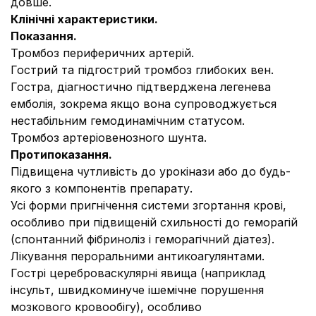
довше.
Клінічні характеристики.
Показання.
Тромбоз периферичних артерій.
Гострий та підгострий тромбоз глибоких вен.
Гостра, діагностично підтверджена легенева
емболія, зокрема якщо вона супроводжується
нестабільним гемодинамічним статусом.
Тромбоз артеріовенозного шунта.
Протипоказання.
Підвищена чутливість до урокінази або до будь-
якого з компонентів препарату.
Усі форми пригнічення системи згортання крові,
особливо при підвищеній схильності до геморагій
(спонтанний фібриноліз і геморагічний діатез).
Лікування пероральними антикоагулянтами.
Гострі цереброваскулярні явища (наприклад
інсульт, швидкоминуче ішемічне порушення
мозкового кровообігу), особливо