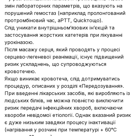
змін лабораторних параметрів, що вказують на
порушений гемостаз (наприклад пролонгований
протромбіновий час, аРТТ, Quickтощо).
Слід уникати внутрішньом’язових ін’єкцій та
застосування жорстких катетерів при лікуванні
урокіназою.
Після масажу серця, який проводять у процесі
серцево-легеневої реанімації, існує підвищений
ризик ускладнень, що супроводжуються
кровотечею.
Якщо виникає кровотеча, слід дотримуватись
процедур, описаних у розділі «Передозування».
При введенні лікарських засобів, які виробляють із
людських білків, не можна повністю виключити
ризик передачі інфекційних хвороб, включаючи
хвороби невідомої етіології. Однак вказаний ризик
є дуже низьким завдяки процесу інактивації
(нагрівання у розчині при температурі + 60°С