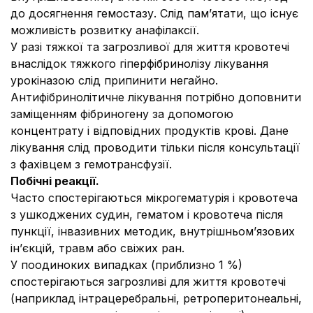
до досягнення гемостазу. Слід пам’ятати, що існує
можливість розвитку анафілаксії.
У разі тяжкої та загрозливої для життя кровотечі
внаслідок тяжкого гіперфібринолізу лікування
урокіназою слід припинити негайно.
Антифібринолітичне лікування потрібно доповнити
заміщенням фібриногену за допомогою
концентрату і відповідних продуктів крові. Дане
лікування слід проводити тільки після консультації
з фахівцем з гемотрансфузії.
Побічні реакції.
Часто спостерігаються мікрогематурія і кровотеча
з ушкоджених судин, гематом і кровотеча після
пункції, інвазивних методик, внутрішньом’язових
ін’єкцій, травм або свіжих ран.
У поодиноких випадках (приблизно 1 %)
спостерігаються загрозливі для життя кровотечі
(наприклад інтрацеребральні, ретроперитонеальні,