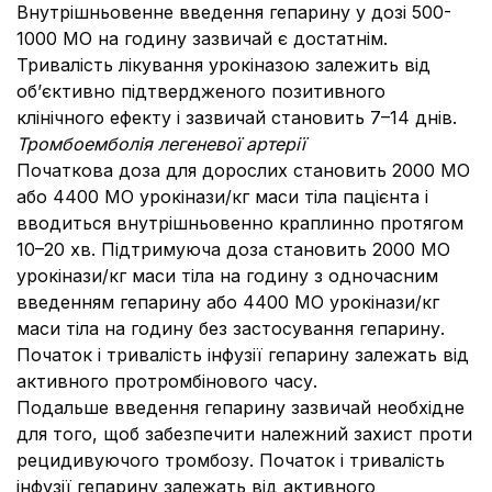
Внутрішньовенне введення гепарину у дозі 500-
1000 МО на годину зазвичай є достатнім.
Тривалість лікування урокіназою залежить від
об’єктивно підтвердженого позитивного
клінічного ефекту і зазвичай становить 7–14 днів.
Тромбоемболія легеневої артерії
Початкова доза для дорослих становить 2000 МО
або 4400 МО урокінази/кг маси тіла пацієнта і
вводиться внутрішньовенно краплинно протягом
10–20 хв. Підтримуюча доза становить 2000 МО
урокінази/кг маси тіла на годину з одночасним
введенням гепарину або 4400 МО урокінази/кг
маси тіла на годину без застосування гепарину.
Початок і тривалість інфузії гепарину залежать від
активного протромбінового часу.
Подальше введення гепарину зазвичай необхідне
для того, щоб забезпечити належний захист проти
рецидивуючого тромбозу. Початок і тривалість
інфузії гепарину залежать від активного