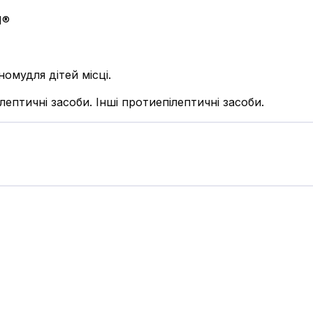
Н®
номудля дітей місці.
лептичні засоби. Інші протиепілептичні засоби.