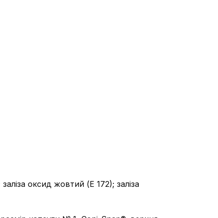
заліза оксид жовтий (Е 172); заліза