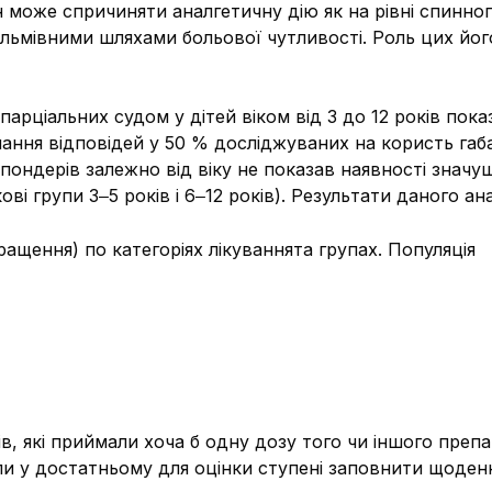
може спричиняти аналгетичну дію як на рівні спинног
льмівними шляхами больової чутливості. Роль цих його
 парціальних судом у дітей віком від 3 до 12 років пок
ання відповідей у 50 % досліджуваних на користь габ
пондерів залежно від віку не показав наявності значущ
ові групи 3‒5 років і 6‒12 років). Результати даного ана
ращення) по категоріях лікуваннята групах. Популяція
в, які приймали хоча б одну дозу того чи іншого препа
ли у достатньому для оцінки ступені заповнити щоденн