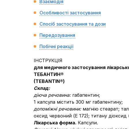
Взаємодія
Особливості застосування
Спосіб застосування та дози
Передозування
Побічні реакції
ІНСТРУКЦІЯ
для медичного застосування лікарськ
ТЕБАНТИН®
(
TEBANTIN
®
)
Склад:
діюча речовина:
габапентин;
1 капсула містить 300 мг габапентину;
допоміжні речовини:
магнію стеарат; тал
оксид червоний (Е 172); титану діоксид (
Лікарська форма.
Капсули.