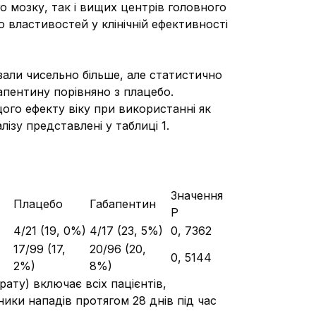
о мозку, так і вищих центрів головного
 властивостей у клінічній ефективності
азали чисельно більше, але статистично
апентину порівняно з плацебо.
ого ефекту віку при використанні як
лізу представлені у таблиці 1.
Значення
Плацебо
Габапентин
P
4/21 (19, 0%)
4/17 (23, 5%)
0, 7362
17/99 (17,
20/96 (20,
0, 5144
2%)
8%)
рату) включає всіх пацієнтів,
ики нападів протягом 28 днів під час