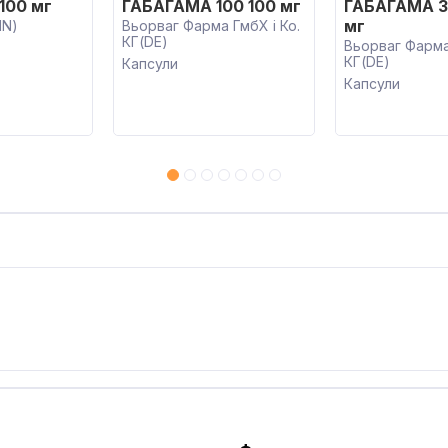
100 мг
ГАБАГАМА 100 100 мг
ГАБАГАМА 3
мг
IN)
Вьорваг Фарма ГмбХ і Ко.
КГ(DE)
Вьорваг Фарма 
КГ(DE)
Капсули
Капсули