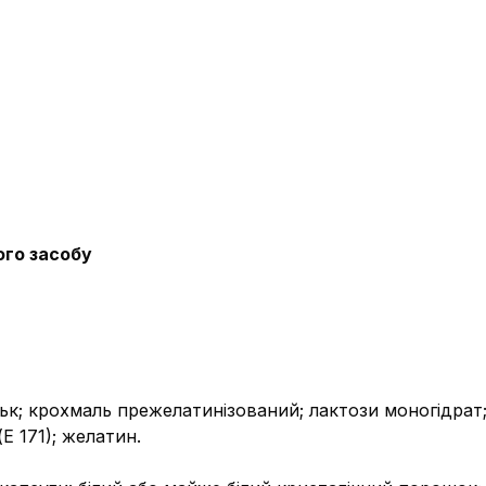
ого засобу
ьк; крохмаль прежелатинізований; лактози моногідрат; 
Е 171); желатин.