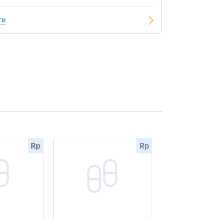
ги
Rp
Rp