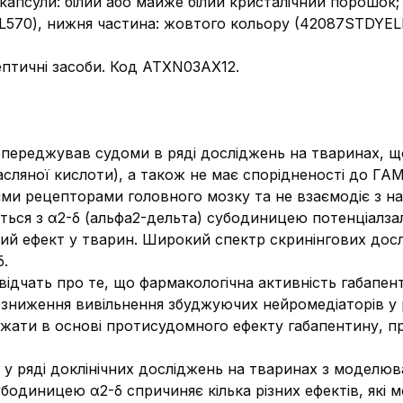
 капсули: білий або майже білий кристалічний порошок;
(L570), нижня частина: жовтого кольору (42087STDYE
ептичні засоби. Код АТХN03AX12.
переджував судоми в ряді досліджень на тваринах, щ
ляної кислоти), а також не має спорідненості до ГАМ
ими рецепторами головного мозку та не взаємодіє з на
ться з α2-δ (альфа2-дельта) субодиницею потенціалзал
й ефект у тварин. Широкий спектр скринінгових досл
δ.
свідчать про те, що фармакологічна активність габап
 зниження вивільнення збуджуючих нейромедіаторів у р
жати в основі протисудомного ефекту габапентину, про
 у ряді доклінічних досліджень на тваринах з моделю
убодиницею α2-δ спричиняє кілька різних ефектів, які 