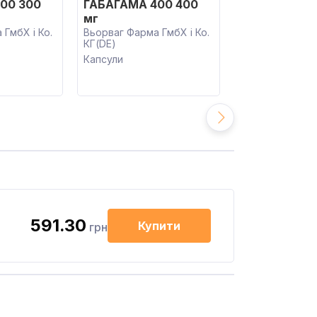
00 300
ГАБАГАМА 400 400
ГАБАМАКС 3
мг
Фарма(JO)
ГмбХ і Ко.
Вьорваг Фарма ГмбХ і Ко.
Капсули
КГ(DE)
Капсули
591.30
Купити
грн