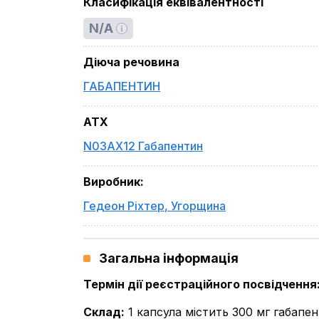
Класифікація еквівалентності
N/A
Діюча речовина
ГАБАПЕНТИН
ATX
N03AX12 Габапентин
Виробник
:
Гедеон Ріхтер
,
Угорщина
Загальна інформація
Термін дії реєстраційного посвідчення
Склад
:
1 капсула містить 300 мг габапе