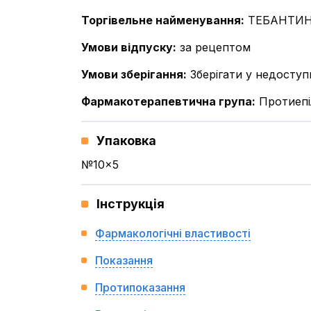
Торгівельне найменування
:
ТЕБАНТИ
Умови відпуску
:
за рецептом
Умови зберігання
:
Зберігати у недоступ
Фармакотерапевтична група
:
Протиепі
Упаковка
№10x5
Інструкція
Фармакологічні властивості
Показання
Протипоказання