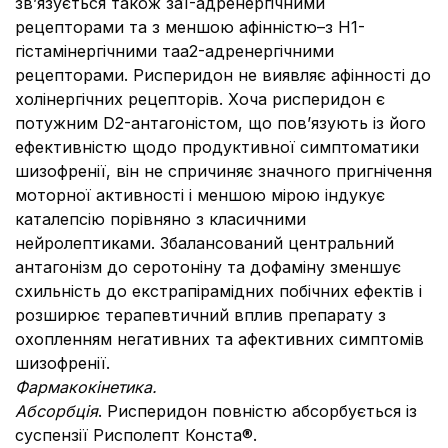
зв’язується також зa1-адренергічними
рецепторами та з меншою афінністю–з Н1-
гістамінергічними таa2-адренергічними
рецепторами. Рисперидон не виявляє афінності до
холінергічних рецепторів. Хоча рисперидон є
потужним D2-антагоністом, що пов’язують із його
ефективністю щодо продуктивної симптоматики
шизофренії, він не спричиняє значного пригнічення
моторної активності і меншою мірою індукує
каталепсію порівняно з класичними
нейролептиками. Збалансований центральний
антагонізм до серотоніну та дофаміну зменшує
схильність до екстрапірамідних побічних ефектів і
розширює терапевтичний вплив препарату з
охопленням негативних та афективних симптомів
шизофренії.
Фармакокінетика.
Абсорбція
. Рисперидон повністю абсорбується із
суспензії Рисполепт Конста®.