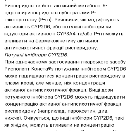
Рисперидон та його активний метаболіт 9-
гідроксирисперидон є субстратами Р-
глікопротеїну (P-гп). Речовини, які модифікують
активність CYP2D6, або потужні інгібітори чи
індуктори активності CYP3А4 та/або P-гп можуть
впливати на фармакокінетику активної
антипсихотичної фракції рисперидону.
Потужні інгібітори CYP2D6.
При одночасному застосуванні лікарського засобу
Рисполепт Конста®з потужним інгібітором CYP2D6
може підвищуватися концентрація рисперидону в
плазмі крові, але менше, ніж концентрація
активної антипсихотичної фракції. Вищі дози
потужного інгібітора CYP2D6 можуть підвищувати
концентрацію активної антипсихотичної фракції
рисперидону (наприклад, пароксетин, див.
нижче). Очікується, що інші інгібітори CYP2D6, такі
як хінідин, можуть впливати на концентрацію