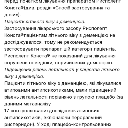
перед початком лікування препаратом Рисполепт
Конста®(див. розділ «Спосіб застосування та
дози»).
Пацієнти літнього віку з деменцією.
Застосування лікарського засобу Рисполепт
Конста®пацієнтам літнього віку з деменцією не
досліджувалося, тому не рекомендується
застосовувати препарат цій категорії пацієнтів.
Рисполепт Конста® не показаний для лікування
порушень поведінки, спричинених деменцією.
Підвищений рівень летальності у пацієнтів літнього
віку з деменцією.
Пацієнти літнього віку з деменцією, які лікувалися
атиповими антипсихотиками, мали підвищений
рівень летальності порівняно з групою плацебо (за
даними метааналізу
17 контрольованихдосліджень атипових
антипсихотиків, включаючи пероральний
рисперидон). У ході плацебо-контрольованих