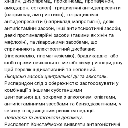
хінідин, дизопірамід, прокаїнамід, пропафенон,
аміодарон, соталол), трициклічні антидепресанти
(наприклад амітриптилін), тетрациклічні
антидепресанти (наприклад мапротилін), деякі
антигістамінні засоби, інші антипсихотичні засоби,
деякі протималярійні засоби (такими як хінін та
мефлохін), та лікарськими засобами, що
спричиняють електролітний дисбаланс
(гіпокаліємію, гіпомагнезіємію), брадикардію, або
інгібіторами печінкового метаболізму рисперидону.
Цей перелік індикативний та неповний.
Лікарські засоби центральної дії та алкоголь.
Рисперидон слід з обережністю застосовувати у
комбінації з іншими субстанціями
центральної дії, зокрема з алкоголем, опіатами,
антигістамінними засобами та бензодіазепінами, у
зв’язку із підвищеним ризиком седації.
Леводопа та антагоністи допаміну.
Рисполепт Конста®може виявляти антагоністичні