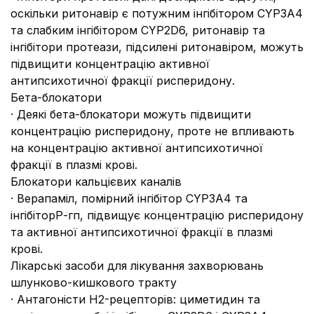
оскільки ритонавір є потужним інгібітором CYP3А4
та слабким інгібітором CYP2D6, ритонавір та
інгібітори протеази, підсилені ритонавіром, можуть
підвищити концентрацію активної
антипсихотичної фракції рисперидону.
Бета-блокатори
· Деякі бета-блокатори можуть підвищити
концентрацію рисперидону, проте не впливають
на концентрацію активної антипсихотичної
фракції в плазмі крові.
Блокатори кальцієвих каналів
· Верапаміл, помірний інгібітор CYP3А4 та
інгібіторР-гп, підвищує концентрацію рисперидону
та активної антипсихотичної фракції в плазмі
крові.
Лікарські засоби для лікування захворювань
шлунково-кишкового тракту
· Антагоністи Н2-рецепторів: циметидин та