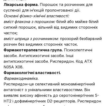
Лікарська форма.
Порошок та розчинник для
суспензії для ін’єкцій пролонгованої дії.
Основні фізико-хімічні властивості:
вміст флакона з порошком:
білий або майже білий
сипкий порошок, вільний від видимих сторонніх
часток;
вміст шприца з розчинником:
прозорий безбарвний
розчин без видимих сторонніх часток.
Фармакотерапевтична група.
Психолептичні
засоби. Антипсихотичні засоби. Інші
антипсихотичні засоби. Рисперидон. Код АТХ
N05A Х08.
Фармакологічні властивості.
Фармакодинаміка.
Рисперидон–це селективний моноамінергічний
антагоніст з унікальними властивостями. Він
виявляє високу афінність до серотонінергічних 5-
НТ2 і дофамінергічних D2-рецепторів. Рисперидон