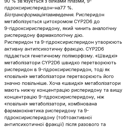
90 % зв’язується з білками плазми, 9-
гідроксирисперидон–на77 %.
Біотрансформація
та
виведення
. Рисперидон
метаболізується цитохромом CYP2D6 до
9-гідроксирисперидону, який чинить аналогічну
рисперидону фармакологічну дію.
Рисперидон та 9-гідроксирисперидон утворюють
активну антипсихотичну фракцію. CYP2D6
піддається генетичному поліморфізму. «Швидкі»
метаболізатори CYP2D6 швидко перетворюють
рисперидон в 9-гідроксирисперидон, тоді як
«повільні» метаболізатори перетворюють його
значно повільніше. Хоча «швидкі» метаболізатори
мають нижчу концентрацію рисперидону та вищу
концентрацію 9-гідроксирисперидону, ніж
«повільні» метаболізатори, комбінована
фармакокінетика рисперидону та 9-
гідроксирисперидону (тобтоактивної
антипсихотичної фракції) після разового та