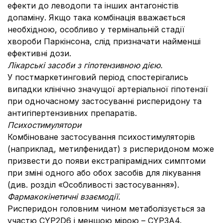
ефекти до леводопи та інших антагоністів
допаміну. Якщо така комбінація вважається
необхідною, особливо у термінальній стадії
хвороби Паркінсона, слід призначати найменші
ефективні дози.
Лікарські засоби з гіпотензивною дією.
У постмаркетинговий період спостерігались
випадки клінічно значущої артеріальної гіпотензії
при одночасному застосуванні рисперидону та
антигіпертензивних препаратів.
Психостимулятори
Комбіноване застосування психостимуляторів
(наприклад, метилфенидат) з рисперидоном може
призвести до появи екстрапірамідних симптоми
при зміні одного або обох засобів для лікування
(див. розділ «Особливості застосування»).
Фармакокінетичні взаємодії.
Рисперидон головним чином метаболізується за
участю CYP2D6 і меншою мірою – CYP3А4.