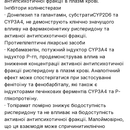
антипсихотичної фракції в плазмі крові.
Інгібітори холінестерази
· Донепезил та галантамін, субстратиCYP2D6 та
CYP3А4, не демонструють клінічно значущого
впливу на фармакокінетику рисперидону та
активної антипсихотичної фракції.
Протиепілептичні лікарські засоби
· Карбамазепін, потужний індуктор CYP3А4 та
індуктор Р-гп, продемонстрував вплив на
зниження концентрації активної антипсихотичної
фракції рисперидону в плазмі крові. Аналогічний
ефект може спостерігатися при застосуванні
фенітоїну та фенобарбіталу, які також є
індукторами печінкових ферментів CYP3А4 та Р-
глікопротеїну.
· Топірамат помірно знижує біодоступність
рисперидону та не впливає на біодоступність
активної антипсихотичної фракції. Малоймовірно,
що ця взаємодія може спричинитиклінічно