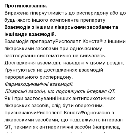
Протипоказання.
Виражена гіперчутливість до рисперидону або до
будь-якого іншого компонента препарату.
Взаємодія з іншими лікарськими засобами та
інші види взаємодій.
Взаємодія препаратуРисполепт Конста® з іншими
лікарськими засобами при одночасному
застосуванні систематично не вивчалась.
Дослідження взаємодії, наведені у цьому розділі,
ґрунтуються на дослідженнях взаємодій
перорального рисперидону.
Фармакодинамічні взаємодії.
Лікарські засоби, що подовжують інтервал QT.
Як і при застосуванні інших антипсихотичних
лікарських засобів, слід бути обережним,
призначаючиРисполепт Конста®одночасно з
лікарськими засобами, що подовжують інтервал
QT, такими як антиаритмічні засоби (наприклад