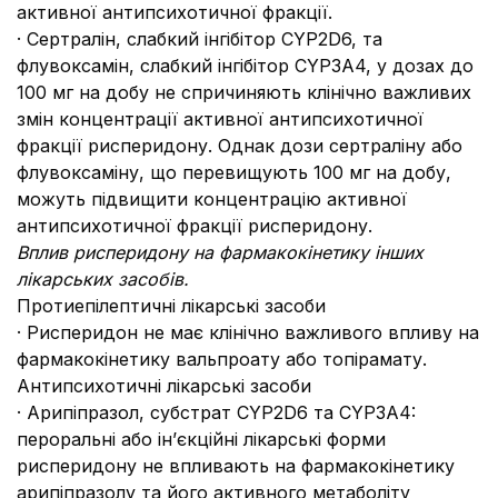
активної антипсихотичної фракції.
· Сертралін, слабкий інгібітор CYP2D6, та
флувоксамін, слабкий інгібітор CYP3А4, у дозах до
100 мг на добу не спричиняють клінічно важливих
змін концентрації активної антипсихотичної
фракції рисперидону. Однак дози сертраліну або
флувоксаміну, що перевищують 100 мг на добу,
можуть підвищити концентрацію активної
антипсихотичної фракції рисперидону.
Вплив рисперидону на фармакокінетику інших
лікарських засобів.
Протиепілептичні лікарські засоби
· Рисперидон не має клінічно важливого впливу на
фармакокінетику вальпроату або топірамату.
Антипсихотичні лікарські засоби
· Арипіпразол, субстрат CYP2D6 та CYP3А4:
пероральні або ін’єкційні лікарські форми
рисперидону не впливають на фармакокінетику
арипіпразолу та його активного метаболіту