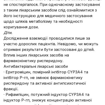
не спостерігалося. При одночасному застосуванні
з таким лікарським засобом слід ознайомитися з
його інструкцією для медичного застосування
щодо шляхів метаболізму та необхідності
коригування дози.
Діти.
Дослідження взаємодії проводилися лише за
участю дорослих пацієнтів. Невідомо, чи можуть
отримані результати бути застосовані до дітей.
Вплив інших лікарських засобів на
фармакокінетику рисперидону.
Антибактеріальні лікарські засоби
· Еритроміцин, помірний інгібітор CYP3А4 та
інгібітор Р-гп, не змінює фармакокінетику
рисперидону та активної антипсихотичної
фракції.
· Рифампіцин, потужний індуктор CYP3А4 та
індуктор Р-гп, знижує концентрацію активної