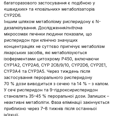
багаторазового застосування є подібною у
«швидких» та «повільних» метаболізаторів
CYP2D6.
Іншим шляхом метаболізму рисперидону є N-
дезалкілування. Дослідження
in
vitro
на
мікросомах печінки людини показали, що
рисперидон при клінічно значущих
концентраціях не суттєво пригнічує метаболізм
лікарських засобів, які метаболізуються
ізоферментами цитохрому Р450, включаючи
CYP1A2, CYP2А6, CYP 2С8/9/10, CYP2D6, CYP2Е1,
CYP3А4 та CYP3А5. Через тиждень після
застосування перорального рисперидону
70 % дози виводиться з сечею та 14 % – з калом.
У сечі рисперидон та 9-гідроксирисперидон
становлять 35–45 % пероральної дози. Залишок –
неактивні метаболіти. Фаза елімінації закінчується
приблизно через 7–8 тижнів після останньої
ін’єкції.