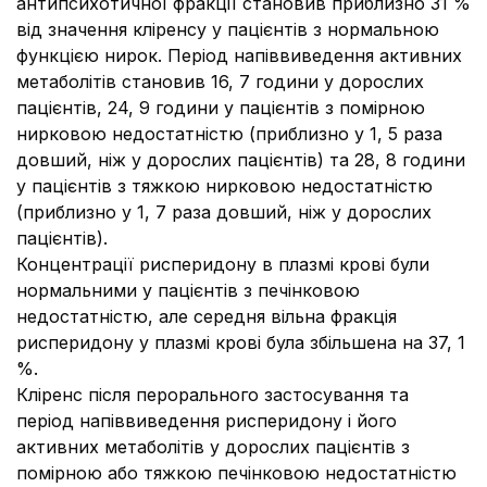
антипсихотичної фракції становив приблизно 31 %
від значення кліренсу у пацієнтів з нормальною
функцією нирок. Період напіввиведення активних
метаболітів становив 16, 7 години у дорослих
пацієнтів, 24, 9 години у пацієнтів з помірною
нирковою недостатністю (приблизно у 1, 5 раза
довший, ніж у дорослих пацієнтів) та 28, 8 години
у пацієнтів з тяжкою нирковою недостатністю
(приблизно у 1, 7 раза довший, ніж у дорослих
пацієнтів).
Концентрації рисперидону в плазмі крові були
нормальними у пацієнтів з печінковою
недостатністю, але середня вільна фракція
рисперидону у плазмі крові була збільшена на 37, 1
%.
Кліренс після перорального застосування та
період напіввиведення рисперидону і його
активних метаболітів у дорослих пацієнтів з
помірною або тяжкою печінковою недостатністю