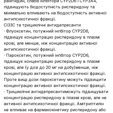
ранітидин, слабкі інгібітори CYP2D6 і CYP3А4,
підвищують біодоступність рисперидону та
мінімально впливають на біодоступність активної
антипсихотичної фракції.
СІЗЗС та трициклічні антидепресанти
· Флуоксетин, потужний інгібітор CYP2D6,
підвищує концентрацію рисперидону в плазмі
крові, але менше, ніж концентрацію активної
антипсихотичної фракції.
· Пароксетин, потужний інгібітор CYP2D6,
підвищує концентрацію рисперидону в плазмі
крові, але (у дозі до 20 мг на добу)менше, ніж
концентрацію активної антипсихотичної фракції.
Проте вищі дози пароксетину можуть підвищити
концентрацію активної антипсихотичної фракції.
· Трициклічні антидепресантиможуть підвищувати
концентрацію рисперидону в плазмі крові, але не
активної антипсихотичної фракції. Амітриптилін
не впливає на фармакокінетику рисперидону або