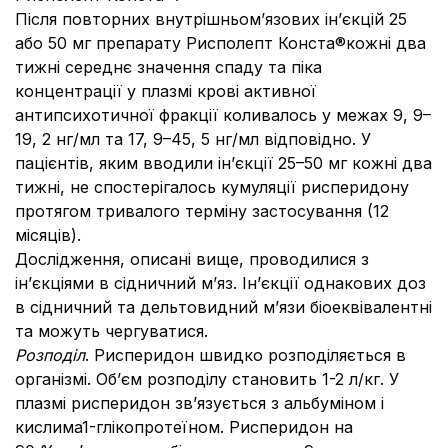
Після повторних внутрішньом’язових ін’єкцій 25
або 50 мг препарату Рисполепт Конста®кожні два
тижні середнє значення спаду та піка
концентрації у плазмі крові активної
антипсихотичної фракції коливалось у межах 9, 9–
19, 2 нг/мл та 17, 9–45, 5 нг/мл відповідно. У
пацієнтів, яким вводили ін’єкції 25–50 мг кожні два
тижні, не спостерігалось кумуляції рисперидону
протягом тривалого терміну застосування (12
місяців).
Дослідження, описані вище, проводилися з
ін’єкціями в сідничний м’яз. Ін’єкції однакових доз
в сідничний та дельтовидний м’язи біоеквівалентні
та можуть чергуватися.
Розподіл
. Рисперидон швидко розподіляється в
організмі. Об’єм розподілу становить 1-2 л/кг. У
плазмі рисперидон зв’язується з альбуміном і
кислимa1-глікопротеїном. Рисперидон на