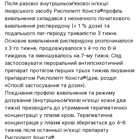
Після разової внутрішньом’язової ін’єкції
лікарського засобу Рисполепт Конста®профіль
вивільнення складався з незначного початкового
вивільнення рисперидону (< 1 % дози) та
подальшого лаг-періоду тривалістю 3 тижні.
Основне вивільнення рисперидону розпочиналося
з 3-го тижня, продовжувалося з 4-го по 6-й
тиждень та зменшувалось на 7-му тижні. Слід
застосовувати пероральний антипсихотичний
препарат протягом перших трьох тижнів лікування
препаратом Рисполепт Конста®(див. розділ
«Спосіб застосування та дози»).
Поєднання профілю вивільнення та режиму
дозування (внутрішньом’язові ін’єкції кожні два
тижні) призводить до утримання терапевтичної
концентрації у плазмі крові. Терапевтична
концентрація у плазмі крові зберігається до 4–6
тижнів після останньої ін’єкції препарату
Рисполепт Конста®.