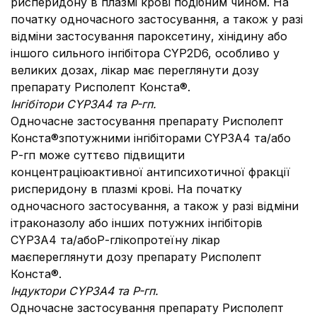
рисперидону в плазмі крові подібним чином. На
початку одночасного застосування, а також у разі
відміни застосування пароксетину, хінідину або
іншого сильного інгібітора CYP2D6, особливо у
великих дозах, лікар має переглянути дозу
препарату Рисполепт Конста®.
Інгібітори CYP3А4 та P-гп.
Одночасне застосування препарату Рисполепт
Конста®зпотужними інгібіторами CYP3А4 та/або
Р-гп може суттєво підвищити
концентраціюактивної антипсихотичної фракції
рисперидону в плазмі крові. На початку
одночасного застосування, а також у разі відміни
ітраконазолу або інших потужних інгібіторів
CYP3А4 та/абоР-глікопротеїну лікар
маєпереглянути дозу препарату Рисполепт
Конста®.
Індуктори CYP3А4 та P-гп.
Одночасне застосування препарату Рисполепт