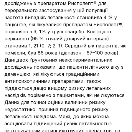
досліджень з препаратом Рисполепт® для
перорального застосування у цій популяції
частота випадків летальності становила 4 % у
пацієнтів, які лікувалися препаратом Рисполепт®,
порівняно з 3, 1% у групі плацебо. Коефіцієнт
нерівності (95 % точний довірчий інтервал)
становив 1, 21 (0, 7; 2, 1). Середній вік пацієнтів, які
померли, був 86 років (діапазон – 67–100 років).
Дані двох ґрунтовних неекспериментальних
досліджень показали, що пацієнти літнього віку з
деменцією, які лікуються традиційними
антипсихотичними препаратами, також
піддаються дещо вищому ризику летальних
наслідків порівняно з пацієнтами, які не лікуються.
Даних для точної оцінки величини ризику
недостатньо, причина підвищеного ризику
летальності невідома. Межі, до яких можна
асоціювати підвищений ризик летальності із
застосуванням антипсихотичних препаратів, на