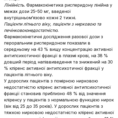
Лінійність
. Фармакокінетика рисперидону лінійна у
межах дози 25–50 мг, введеної
внутрішньом’язово кожні 2 тижні.
Пацієнти літнього віку, пацієнти з нирковою та
печінковою
недостатністю
.
Фармакокінетичні дослідження разової дози з
пероральним рисперидоном показали в
середньому на 43 % вищу концентрацію активної
антипсихотичної фракції в плазмі крові, на 38 %
довший період напіввиведення та знижений на 30
% кліренс активної антипсихотичної фракції у
пацієнтів літнього віку.
У дорослих пацієнтів з помірною нирковою
недостатністю кліренс активної антипсихотичної
фракції становив приблизно 48 % від значення
кліренсу у пацієнтів з нормальною функцією нирок
(вік від 25 до 35 років). У дорослих пацієнтів з
тяжкою нирковою недостатністю кліренс активної