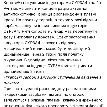
Конста®з потужними індукторами CYP3А4 та/або
Р-гп може знизити концентрацію активної
антипсихотичної фракції рисперидону в плазмі
крові. На початку терапії, а також у разі відміни
карбамазепіну чи інших сильних індукторів
CYP3А4/ Р-глікопротеїну лікар має переглянути
дозу Рисполепту Конста®. Ефект застосування
індукторів CYP3А4 залежить від часу,
максимальний вплив може бути досягнутий
щонайменше через 2 тижні після початку
лікування. Відповідно, після припинення
застосування індукція CYP3А4 може тривати
щонайменше 2 тижні.
Лікарські засоби з високим ступенем зв’язування з
білками.
При застосуванні рисперидону разом з іншими
лікарськими засобами, які значною мірою
зв’язуються з білками плазми, клінічно вираженого
витіснення будь-якого препарату з білкової фракції