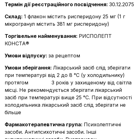
Термін дії реєстраційного посвідчення
:
30.12.2075
Склад
:
1 флакон містить рисперидону 25 мг (1 г
мікрогранул містить 381 мг рисперидону)
Торгівельне найменування
:
РИСПОЛЕПТ
КОНСТА®
Умови відпуску
:
за рецептом
Умови зберігання
:
Лікарський засіб слід зберігати
при температурі від 2 до 8 °С (у холодильнику)
протягом 3 років у захищеному від світла
місці. Не рекомендується зберігати лікарський
засіб при температурі вище 25 °С. При відсутності
холодильника лікарський засіб слід зберігати не
більше
Фармакотерапевтична група
:
Психолептичні
засоби. Антипсихотичні засоби. Інші