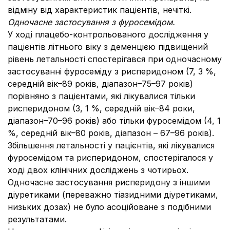
відміну від характеристик пацієнтів, нечіткі.
Одночасне застосування з фуросемідом.
У ході плацебо-контрольованого дослідження у
пацієнтів літнього віку з деменцією підвищений
рівень летальності спостерігався при одночасному
застосуванні фуросеміду з рисперидоном (7, 3 %,
середній вік–89 років, діапазон–75–97 років)
порівняно з пацієнтами, які лікувалися тільки
рисперидоном (3, 1 %, середній вік–84 роки,
діапазон–70–96 років) або тільки фуросемідом (4, 1
%, середній вік–80 років, діапазон – 67–96 років).
Збільшення летальності у пацієнтів, які лікувалися
фуросемідом та рисперидоном, спостерігалося у
ході двох клінічних досліджень з чотирьох.
Одночасне застосування рисперидону з іншими
діуретиками (переважно тіазидними діуретиками,
низьких дозах) не було асоційоване з подібними
результатами.