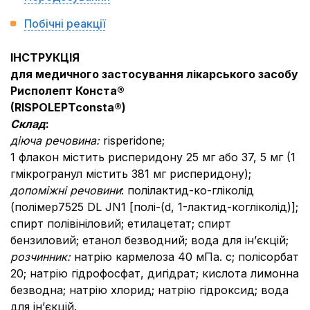
Побічні реакції
ІНСТРУКЦІЯ
для медичного застосування лікарського засобу
Рисполепт Конста®
(RISPOLEPTconsta®)
Склад
:
діюча речовина:
risperidone;
1 флакон містить рисперидону 25 мг або 37, 5 мг (1
гмікрогранул містить 381 мг рисперидону);
допоміжні речовини
: полілактид-ко-гліколід
(полімер7525 DL JN1 [полі-(d, 1-лактид-когліколід)];
спирт полівініловий; етилацетат; спирт
бензиловий; етанол безводний; вода для ін’єкцій;
розчинник:
натрію кармелоза 40 мПа. с; полісорбат
20; натрію гідрофосфат, дигідрат; кислота лимонна
безводна; натрію хлорид; натрію гідроксид; вода
для ін’єкцій.