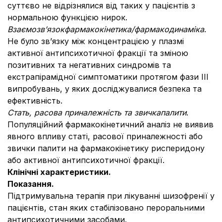
суттєво не відрізнялися від таких у пацієнтів з
нормальною функцією нирок.
Взаємозв’язок
фармакокінетика/фармакодинаміка
.
Не було зв’язку між концентрацією у плазмі
активної антипсихотичної фракції та зміною
позитивних та негативних синдромів та
екстрапірамідної симптоматики протягом фази ІІІ
випробувань, у яких досліджувалися безпека та
ефективність.
Стать, расова приналежність та звичка
палити
.
Популяційний фармакокінетичний аналіз не виявив
явного впливу статі, расової приналежності або
звички палити на фармакокінетику рисперидону
або активної антипсихотичної фракції.
Клінічні характеристики.
Показання.
Підтримувальна терапія при лікуванні шизофренії у
пацієнтів, стан яких стабілізовано пероральними
антипсихотичними засобами.