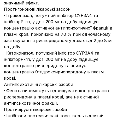
значимий ефект.
Протигрибкові лікарські засоби
· Ітраконазол, потужний інгібітор CYP3А4 та
інгібіторР-гп, у дозі 200 мг на добу підвищує
концентрацію активної антипсихотичної фракції в
плазмі крові приблизно на 70 % при одночасному
застосуванні з рисперидоном у дозах від 2 до 8 мг
на добу.
· Кетоконазол, потужний інгібітор CYP3А4 та
інгібіторР-гп, у дозі 200 мг на добу підвищує
концентрацію рисперидону та знижує
концентрацію 9-гідроксирисперидону в плазмі
крові.
Антипсихотичні лікарські засоби
· Фенотіазиниможуть підвищувати концентрацію
рисперидону в плазмі крові, але не активної
антипсихотичної фракції.
Противірусні лікарські засоби
· Інгібітори протеази: дані досліджень відсутні;