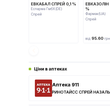
ЕВКАБАЛ СПРЕЙ 0,1 %
ЕВКАЗОЛІН 
%
Еспарма ГмбХ(DE)
Фармак(UA)
Спрей
Спрей
95.60
від
грн
Ціни в аптеках
Aптека 911
РИНОТАЙСС СПРЕЙ НАЗАЛ