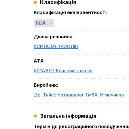
Класифікація
Класифікація еквівалентності
N/A
Діюча речовина
КСИЛОМЕТАЗОЛІН
ATX
R01AA07 Ксилометазолін
Виробник
:
Др. Тайсс Натурварен ГмбХ
,
Німеччина
Загальна інформація
Термін дії реєстраційного посвідчення