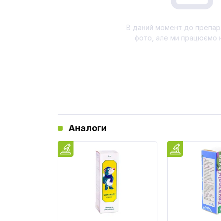
В даний момент до препар
фото, але ми працюємо 
Аналоги