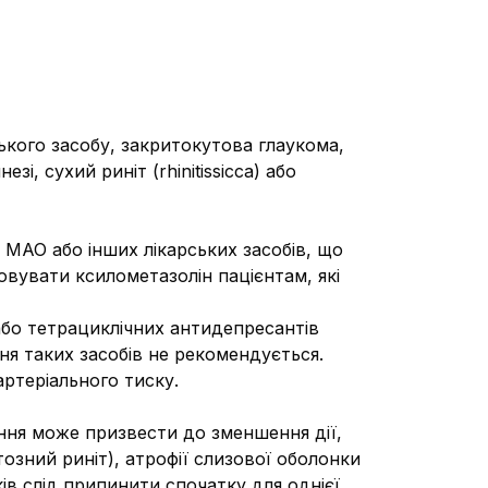
ького засобу, закритокутова глаукома,
і, сухий риніт (rhinitissicca) або
 МАО або інших лікарських засобів, що
овувати ксилометазолін пацієнтам, які
або тетрациклічних антидепресантів
я таких засобів не рекомендується.
ртеріального тиску.
ння може призвести до зменшення дії,
озний риніт), атрофії слизової оболонки
в слід припинити спочатку для однієї