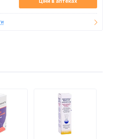
Ціни в аптеках
ги