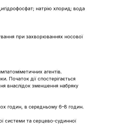
дигідрофосфат; натрію хлорид; вода
сування при захворюваннях носової
импатоміметичних агентів.
и. Початок дії спостерігається
ння внаслідок зменшення набряку
кох годин, в середньому 6–8 годин.
ої системи та серцево-судинної