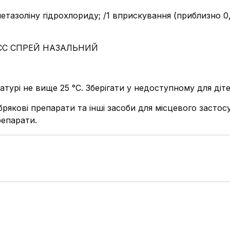
метазоліну гідрохлориду; /1 вприскування (приблизно 0,
С СПРЕЙ НАЗАЛЬНИЙ
атурі не вище 25 °С. Зберігати у недоступному для дітей
рякові препарати та інші засоби для місцевого засто
репарати.