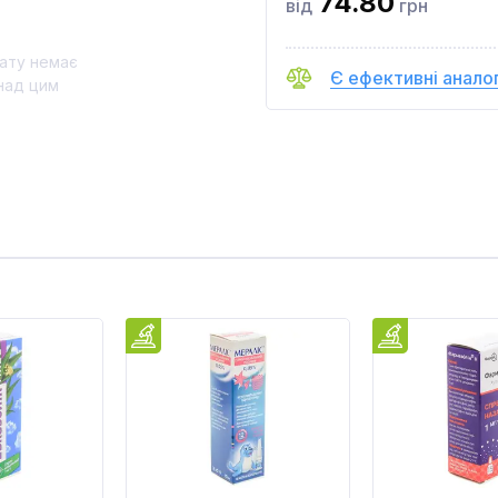
74.80
від
грн
ату немає
Є ефективні анало
над цим