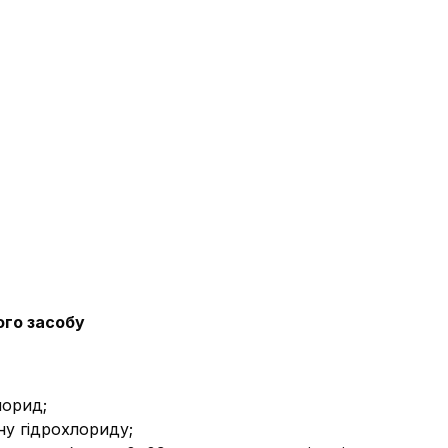
ого засобу
лорид;
ну гідрохлориду;