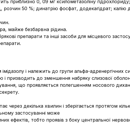
тить приблизно 0, 09 мг ксилометазоліну гідрохлориду;
, розчин 50 %; динатрію фосфат, додекагідрат; калію 
чин.
ра, майже безбарвна рідина.
рякові препарати та інші засоби для місцевого засто
репарати.
 імідазолу і належить до групи альфа-адренергічних с
 і призводить до зменшення набряку слизової оболонк
осування, що проявляється полегшенням носового диха
секрету.
ає через декілька хвилин і зберігається протягом кіль
льному застосуванні може
них ефектів, тобто проявів з боку центральної нервов