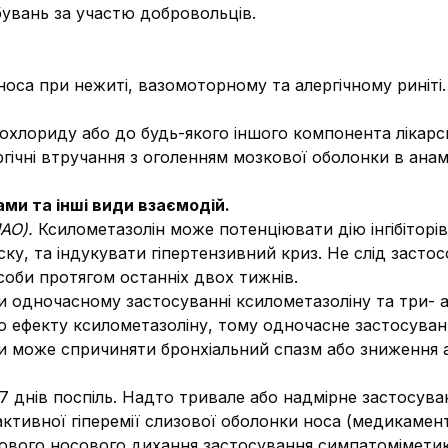
увань за участю добровольців.
оса при нежиті, вазомоторному та алергічному риніті.
рохлориду або до будь-якого іншого компонента лікарс
гічні втручання з оголенням мозкової оболонки в анамнез
ми та інші види взаємодій.
МАО).
Ксилометазолін може потенціювати дію інгібіторів
у, та індукувати гіпертензивний криз. Не слід застос
соби протягом останніх двох тижнів.
и одночасному застосуванні ксилометазоліну та три- 
ефекту ксилометазоліну, тому одночасне застосуванн
и може спричиняти бронхіальний спазм або зниження а
7 днів поспіль. Надто тривале або надмірне застосува
ктивної гіперемії слизової оболонки носа (медикамент
кового носового дихання застосування симпатоміметикі