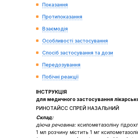
Показання
Протипоказання
Взаємодія
Особливості застосування
Спосіб застосування та дози
Передозування
Побічні реакції
ІНСТРУКЦІЯ
для медичного застосування лікарськ
РИНОТАЙСС СПРЕЙ НАЗАЛЬНИЙ
Склад:
діюча речовина:
ксилометазоліну гідрох
1 мл розчину містить 1 мг ксилометазолі