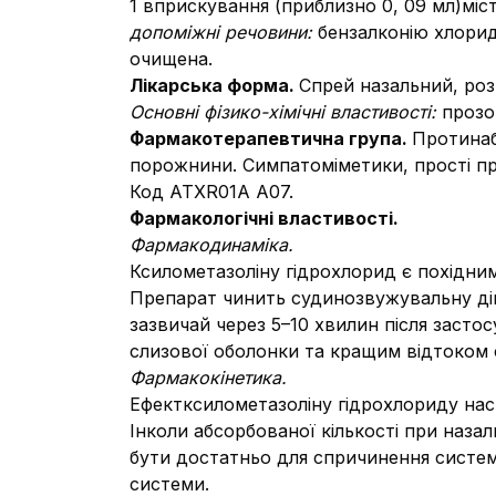
1 вприскування (приблизно 0, 09 мл)міс
допоміжні речовини:
бензалконію хлорид
очищена.
Лікарська форма.
Спрей назальний, роз
Основні фізико-хімічні властивості:
прозо
Фармакотерапевтична група.
Протинаб
порожнини. Симпатоміметики, прості п
Код АТХR01A A07.
Фармакологічні властивості.
Фармакодинаміка.
Ксилометазоліну гідрохлорид є похідним
Препарат чинить судинозвужувальну дію
зазвичай через 5–10 хвилин після заст
слизової оболонки та кращим відтоком 
Фармакокінетика.
Ефектксилометазоліну гідрохлориду наст
Інколи абсорбованої кількості при наза
бути достатньо для спричинення систем
системи.