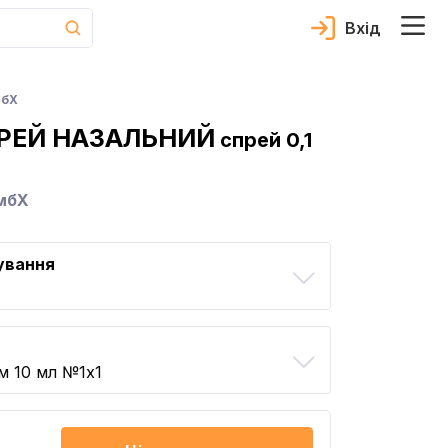
Вхід
мбХ
РЕЙ НАЗАЛЬНИЙ
спрей 0,1
ГмбХ
ування
м 10 мл №1x1