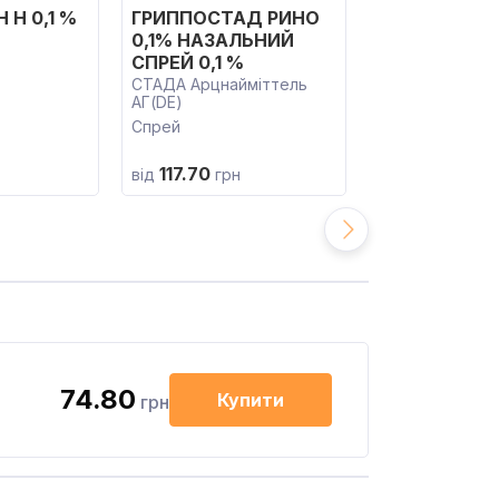
 Н 0,1 %
ГРИППОСТАД РИНО
КСИЛО-ТЕВА 
0,1% НАЗАЛЬНИЙ
ТЕВА Фармацев
Індастріз Лтд.(I
СПРЕЙ 0,1 %
Спрей
СТАДА Арцнайміттель
АГ(DE)
Спрей
117.70
105.36
від
грн
від
грн
74.80
Купити
грн