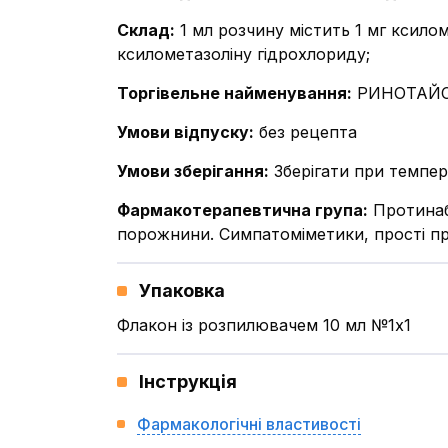
Склад
:
1 мл розчину містить 1 мг ксило
ксилометазоліну гідрохлориду;
Торгівельне найменування
:
РИНОТАЙС
Умови відпуску
:
без рецепта
Умови зберігання
:
Зберігати при темпер
Фармакотерапевтична група
:
Протинаб
порожнини. Симпатоміметики, прості п
Упаковка
Флакон із розпилювачем 10 мл №1x1
Інструкція
Фармакологічні властивості