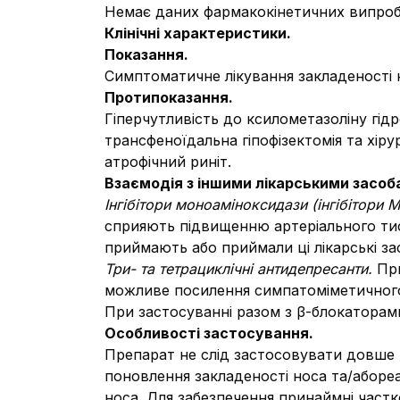
Немає даних фармакокінетичних випроб
Клінічні характеристики.
Показання.
Симптоматичне лікування закладеності н
Протипоказання.
Гіперчутливість до ксилометазоліну гід
трансфеноїдальна гіпофізектомія та хірур
атрофічний риніт.
Взаємодія з іншими лікарськими засоба
Інгібітори моноаміноксидази (інгібітори 
сприяють підвищенню артеріального тиск
приймають або приймали ці лікарські за
Три- та тетрациклічні антидепресанти.
Пр
можливе посилення симпатоміметичного 
При застосуванні разом з β-блокаторам
Особливості застосування.
Препарат не слід застосовувати довше 
поновлення закладеності носа та/абореа
носа. Для забезпечення принаймні част