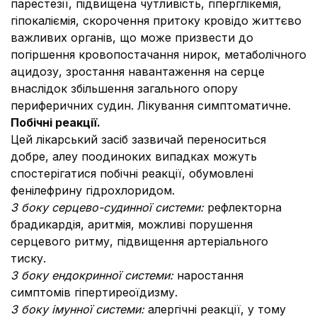
парестезії, підвищена чутливість, гіперглікемія,
гіпокаліємія, скорочення притоку кровідо життєво
важливих органів, що може призвести до
погіршення кровопостачання нирок, метаболічного
ацидозу, зростання навантаження на серце
внаслідок збільшення загального опору
периферичних судин. Лікування симптоматичне.
Побічні реакції.
Цей лікарський засіб зазвичай переноситься
добре, алеу поодиноких випадках можуть
спостерігатися побічні реакції, обумовлені
фенілефрину гідрохлоридом.
З боку серцево-судинної системи:
рефлекторна
брадикардія, аритмія, можливі порушення
серцевого ритму, підвищення артеріального
тиску.
З боку ендокринної системи:
наростання
симптомів гіпертиреоїдизму.
З боку імунної системи:
алергічні реакції, у тому