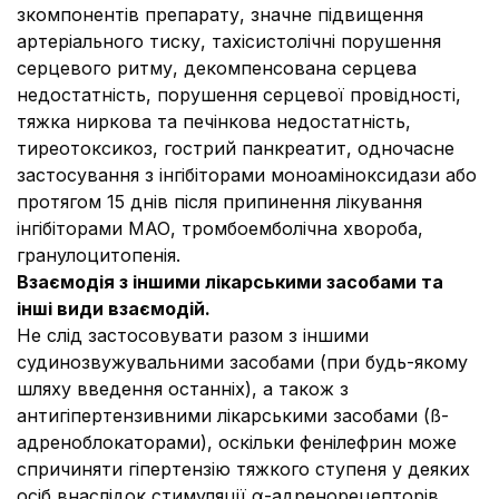
зкомпонентів препарату, значне підвищення
артеріального тиску, тахісистолічні порушення
серцевого ритму, декомпенсована серцева
недостатність, порушення серцевої провідності,
тяжка ниркова та печінкова недостатність,
тиреотоксикоз, гострий панкреатит, одночасне
застосування з інгібіторами моноаміноксидази або
протягом 15 днів після припинення лікування
інгібіторами МАО, тромбоемболічна хвороба,
гранулоцитопенія.
Взаємодія з іншими лікарськими засобами та
інші види взаємодій.
Не слід застосовувати разом з іншими
судинозвужувальними засобами (при будь-якому
шляху введення останніх), а також з
антигіпертензивними лікарськими засобами (ß-
адреноблокаторами), оскільки фенілефрин може
спричиняти гіпертензію тяжкого ступеня у деяких
осіб внаслідок стимуляції α-адренорецепторів.