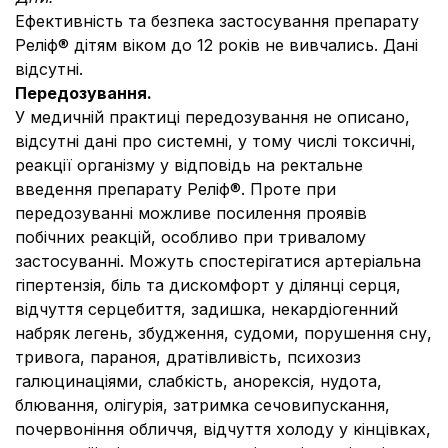
Ефективність та безпека застосування препарату
Реліф® дітям віком до 12 років не вивчались. Дані
відсутні.
Передозування.
У медичній практиці передозування не описано,
відсутні дані про системні, у тому числі токсичні,
реакції організму у відповідь на ректальне
введення препарату Реліф®. Проте при
передозуванні можливе посилення проявів
побічних реакцій, особливо при тривалому
застосуванні. Можуть спостерігатися артеріальна
гіпертензія, біль та дискомфорт у ділянці серця,
відчуття серцебиття, задишка, некардіогенний
набряк легень, збудження, судоми, порушення сну,
тривога, параноя, дратівливість, психозиз
галюцинаціями, слабкість, анорексія, нудота,
блювання, олігурія, затримка сечовипускання,
почервоніння обличчя, відчуття холоду у кінцівках,