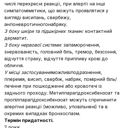
числі перехресні реакції, при алергії на інші
симпатоміметики, що можуть проявлятися у
вигляді висипань, свербежу,
ангіоневротичногонабряку.
З боку шкіри та підшкірних тканин:
контактний
дерматит.
З боку нервової системи:
запаморочення,
знервованість, головний біль, тремор, безсоння,
відчуття страху, відчуття припливу крові до
обличчя.
У місці застосування
можливіподразнення,
гіперемія, висип, свербіж, набряк, помірний біль/
печіння при пошкодженні або кровотечі із
заднього проходу. Метилпарагідроксибензоат та
пропілпарагідроксибензоат можуть спричинити
алергічні реакції (можливо, уповільнені) та в
окремих випадках бронхоспазм.
Термін придатності.
2 роки.