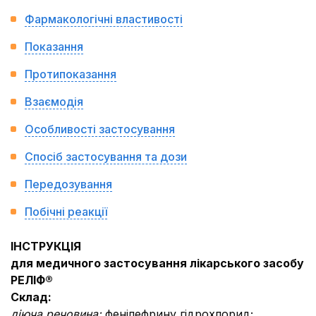
Фармакологічні властивості
Показання
Протипоказання
Взаємодія
Особливості застосування
Спосіб застосування та дози
Передозування
Побічні реакції
ІНСТРУКЦІЯ
для медичного застосування лікарського засобу
РЕЛІФ®
Склад:
діюча речовина:
фенілефрину гідрохлорид;