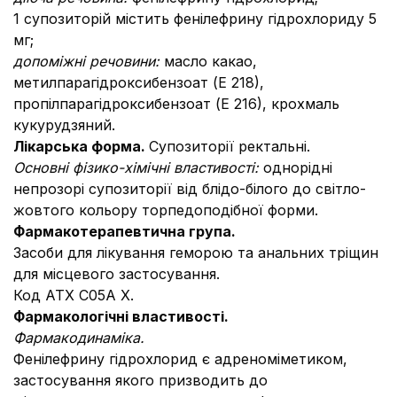
1 супозиторій містить фенілефрину гідрохлориду 5
мг;
допоміжні речовини:
масло какао,
метилпарагідроксибензоат (Е 218),
пропілпарагідроксибензоат (Е 216), крохмаль
кукурудзяний.
Лікарська форма.
Супозиторії ректальні.
Основні фізико-хімічні властивості:
однорідні
непрозорі супозиторії від блідо-білого до світло-
жовтого кольору торпедоподібної форми.
Фармакотерапевтична група.
Засоби для лікування геморою та анальних тріщин
для місцевого застосування.
Код АТХ С05А Х.
Фармакологічні властивості.
Фармакодинаміка.
Фенілефрину гідрохлорид є адреноміметиком,
застосування якого призводить до