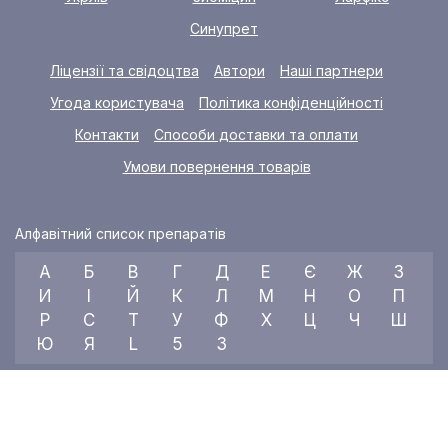
Синупрет
Ліцензії та свідоцтва
Автори
Наші партнери
Угода користувача
Політика конфіденційності
Контакти
Способи доставки та оплати
Умови повернення товарів
Алфавітний список препаратів
А
Б
В
Г
Д
Е
Є
Ж
З
И
І
Й
К
Л
М
Н
О
П
Р
С
Т
У
Ф
Х
Ц
Ч
Ш
Ю
Я
L
5
3
© 2026 RX index, ТОВ «УКРАЇНСЬКИЙ МЕДИЧНИЙ ВІСНИК»
Всі права захищені.