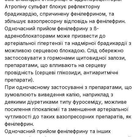
Атропіну сульфат блокує рефлекторну
брадикардію, спричинену фенілефрином, та
збільшує вазопресорну відповідь на фенілефрин.
Одночасний прийом фенілефрину з ß-
адреноблокаторами може призвести до
артеріальної гіпертензії та надмірної брадикардії з
можливою серцевою блокадою. Слід обережно
застосовувати з гормонами щитовидної залози,
препаратами, що впливають на серцеву
провідність (серцеві глікозиди, антиаритмічні
препарати).
При одночасному застосуванні з препаратами, що
зумовлюють виведення калію, наприклад з
деякими діуретиками типу фуросеміду, можливе
посилення гіпокаліємії та зменшення артеріальної
чутливості до таких вазопресорних препаратів, як
фенілефрин.
Одночасний прийом фенілефрину та інших