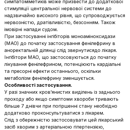
симпатоміметиків може призвести до додаткової
стимуляції центральної нервової системи до
надзвичайно високого рівня, що супроводжується
нервозністю, дратівливістю, безсонням. Також
імовірні напади судом.
При застосуванні інгібіторів моноаміноксидази
(МАО) до початку застосування фенілефрину в
аноректальній ділянці слід звернутисядо лікаря.
Інгібітори МАО, що застосовуються до початку
лікування фенілефрином, потенціюють кардіальні
та пресорні ефекти останнього, оскільки
метаболізм фенілефрину зменшується.
Особливості застосування.
У разі значних кров’янистих виділень із заднього
проходу або якщо симптоми хвороби тривають
більше 7 днівчи при погіршенні стану необхідно
додатково проконсультуватися з лікарем.
Слід з обережністю застосовувати цей лікарський
засіб хворим з артеріальною гіпертензією,