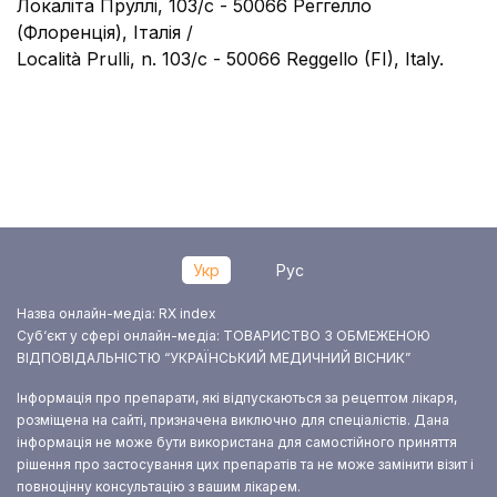
Локаліта Пруллі, 103/c - 50066 Реггелло
(Флоренція), Італія /
Località Prulli, n. 103/c - 50066 Reggello (FI), Italy.
Укр
Рус
Назва онлайн-медіа: RX index
Суб‘єкт у сфері онлайн-медіа: ТОВАРИСТВО З ОБМЕЖЕНОЮ
ВІДПОВІДАЛЬНІСТЮ “УКРАЇНСЬКИЙ МЕДИЧНИЙ ВІСНИК”
Інформація про препарати, які відпускаються за рецептом лікаря,
розміщена на сайті, призначена виключно для спеціалістів. Дана
інформація не може бути використана для самостійного приняття
рішення про застосування цих препаратів та не може замінити візит і
повноцінну консультацію з вашим лікарем.