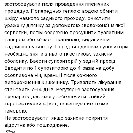
застосовувати після проведення гігієнічних
процедур. Попередньо теплою водою обмити
шкіру навколо заднього проходу, очистити
уражену ділянку за допомогою зволоженої м’якої
серветки, потім обережно просушити туалетним
папером або м’якою тканиною, видаливши
надлишкову вологу. Перед введенням супозиторія
необхідно зняти з нього пластикову захисну
оболонку. Ввести супозиторій у задній прохід.
Вводити по 1 супозиторію до 4 разів на добу,
особливона ніч, вранці і після кожного
випорожнення кишечнику. Тривалість лікування
становить 7–14 днів. Регулярне застосування
препарату дає змогу забезпечити стійкий
терапевтичний ефект, полегшує симптоми
геморою.
Не застосовувати, якщо захисне покриття
відсутнє або пошкоджене.
Діти.