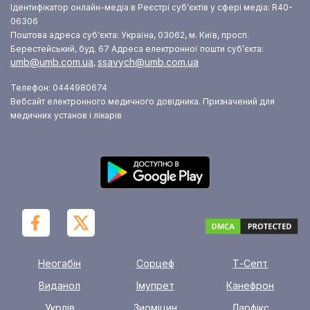
Ідентифікатор онлайн-медіа в Реєстрі суб‘єктів у сфері медіа: R40-
06306
Поштова адреса суб‘єкта: Україна, 03062, м. Київ, просп.
Берестейський, буд. 67
Адреса електронної пошти суб’єкта:
umb@umb.com.ua
ssavych@umb.com.ua
,
Телефон: 0444980674
Вебсайт електронного медичного довідника. Призначений для
медичних установ і лікарів
Неогабін
Сорцеф
Т-Септ
Виданол
Імупрет
Канефрон
Укрлів
Зиоміцин
Ларфікс