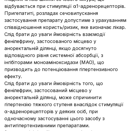
відбувається при стимуляції α1-адренорецепторів.
Пригепатиті, розладах сечовипускання
застосування препарату допустиме з урахуванням
співвідношення користь/ризик, яке визначає лікар.
Слід брати до уваги ймовірність взаємодії
фенілефрину, застосованого місцево у
аноректальній ділянці, якщо досягнуто
відповідного рівня системної абсорбції, з
інгібіторами моноаміноксидази (МАО), що
призводить до потенціювання гіпертензивного
ефекту.
Слід брати до уваги ймовірність того, що
фенілефрин, застосований місцево у
аноректальній ділянці, може спричинити
гіпертензію тяжкого ступеня внаслідок стимуляції
α-адренорецепторів у деяких осіб, при
одночасному застосуванні цього засобу з
антигіпертензивними препаратами.