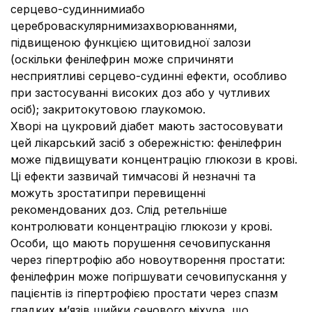
серцево-судиннимиабо
цереброваскулярнимизахворюваннями,
підвищеною функцією щитовидної залози
(оскільки фенілефрин може спричиняти
несприятливі серцево-судинні ефекти, особливо
при застосуванні високих доз або у чутливих
осіб); закритокутовою глаукомою.
Хворі на цукровий діабет мають застосовувати
цей лікарський засіб з обережністю: фенілефрин
може підвищувати концентрацію глюкози в крові.
Ці ефекти зазвичай тимчасові й незначні та
можуть зростатипри перевищенні
рекомендованих доз. Слід ретельніше
контролювати концентрацію глюкози у крові.
Особи, що мають порушення сечовипускання
через гіпертрофію або новоутворення простати:
фенілефрин може погіршувати сечовипускання у
пацієнтів із гіпертрофією простати через спазм
гладких м’язів шийки сечового міхура, що