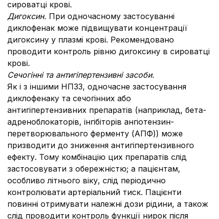
сироватці крові.
Дигоксин.
При одночасному застосуванні
диклофенак може підвищувати концентрації
дигоксину у плазмі крові. Рекомендовано
проводити контроль рівню дигоксину в сироватці
крові.
Сечогінні та антигіпертензивні засоби.
Як і з іншими НПЗЗ, одночасне застосування
диклофенаку та сечогінних або
антигіпертензивних препаратів (наприклад, бета-
адреноблокаторів, інгібіторів ангіотензин-
перетворювального ферменту (АПФ)) може
призводити до зниження антигіпертензивного
ефекту. Тому комбінацію цих препаратів слід
застосовувати з обережністю; а пацієнтам,
особливо літнього віку, слід періодично
контролювати артеріальний тиск. Пацієнти
повинні отримувати належні дози рідини, а також
слід проводити контроль функції нирок після