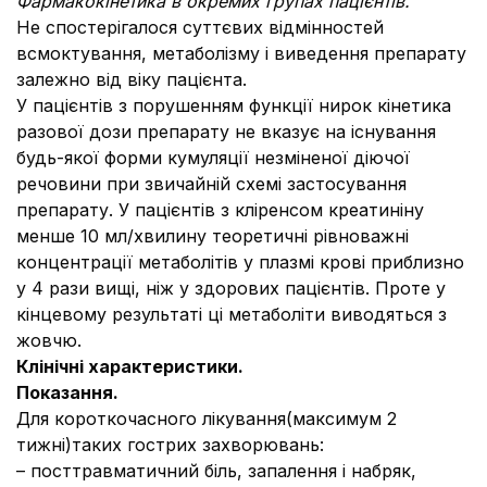
Фармакокінетика в окремих групах пацієнтів.
Не спостерігалося суттєвих відмінностей
всмоктування, метаболізму і виведення препарату
залежно від віку пацієнта.
У пацієнтів з порушенням функції нирок кінетика
разової дози препарату не вказує на існування
будь-якої форми кумуляції незміненої діючої
речовини при звичайній схемі застосування
препарату. У пацієнтів з кліренсом креатиніну
менше 10 мл/хвилину теоретичні рівноважні
концентрації метаболітів у плазмі крові приблизно
у 4 рази вищі, ніж у здорових пацієнтів. Проте у
кінцевому результаті ці метаболіти виводяться з
жовчю.
Клінічні характеристики.
Показання.
Для короткочасного лікування(максимум 2
тижні)таких гострих захворювань:
– посттравматичний біль, запалення і набряк,