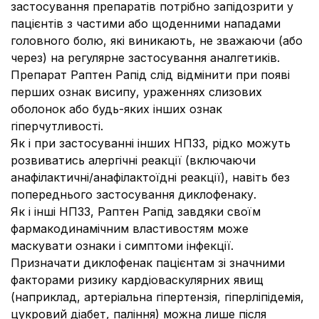
застосування препаратів потрібно запідозрити у
пацієнтів з частими або щоденними нападами
головного болю, які виникають, не зважаючи (або
через) на регулярне застосування аналгетиків.
Препарат Раптен Рапід слід відмінити при появі
перших ознак висипу, ураженнях слизових
оболонок або будь-яких інших ознак
гіперчутливості.
Як і при застосуванні інших НПЗЗ, рідко можуть
розвиватись алергічні реакції (включаючи
анафілактичні/анафілактоїдні реакції), навіть без
попереднього застосування диклофенаку.
Як і інші НПЗЗ, Раптен Рапід завдяки своїм
фармакодинамічним властивостям може
маскувати ознаки і симптоми інфекції.
Призначати диклофенак пацієнтам зі значними
факторами ризику кардіоваскулярних явищ
(наприклад, артеріальна гіпертензія, гіперліпідемія,
цукровий діабет, паління) можна лише після