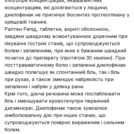
In
vitro
при концентраціях, еквівалентних
концентраціям, які досягаються у людини,
диклофенак не пригнічує біосинтез протеоглікану у
хрящовій тканині.
Раптен Рапід, таблетки, вкриті оболонкою,
завдяки швидкому всмоктуваннює доречним при
лікуванні гострих станів, що супроводжуються
болем і запаленням, при яких є бажаним швидкий
початок дії препарату (протягом 30 хвилин). При
посттравматичному болю і запаленні диклофенак
швидко полегшує як спонтанний біль, так і біль
при рухах, а також зменшує набряклість при
запаленні і набряк у ділянці рани.
Крім того, діюча речовина може послаблювати
біль і зменшувати кровотечупри первинній
дисменореї. Диклофенак також зумовлює
знеболювальну дію при інших станах, що
супроводжуються помірно вираженим і сильним
болем.