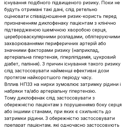
існування подібного підвищеного ризику. Поки не
будуть отримані такі дані, слід ретельно
оцінювати співвідношення ризик-користь перед
призначенням диклофенаку пацієнтам з клінічно
підтвердженою ішемічною хворобою серця,
цереброваскулярними розладами, облітеруючими
захворюваннями периферичних артерій або
значними факторами ризику (наприклад,
артеріальна гіпертензія, гіперліпідемія, цукровий
діабет, паління). З причин існування такого ризику
слід застосовувати найменші ефективні дози
протягом найкоротшого періоду часу.
Вплив НПЗЗ на нирки зумовлює затримку рідини і
набряки та/або артеріальну гіпертензію.
Тому диклофенак слід застосовувати з
обережністю пацієнтам з порушеннямз боку серця
або іншими станами, при яких є схильність до
затримки рідини. З обережністю застосовувати
препарат пацієнтам, які одночасно застосовують