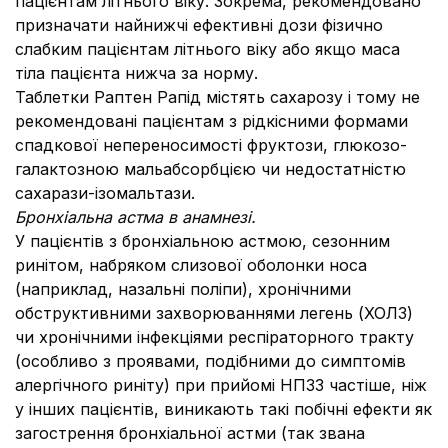
пацієнтам літнього віку. Зокрема, рекомендовано
призначати найнижчі ефективні дози фізично
слабким пацієнтам літнього віку або якщо маса
тіла пацієнта нижча за норму.
Таблетки Раптен Рапід містять сахарозу і тому не
рекомендовані пацієнтам з рідкісними формами
спадкової непереносимості фруктози, глюкозо-
галактозною мальабсорбцією чи недостатністю
сахарази-ізомальтази.
Бронхіальна астма в анамнезі.
У пацієнтів з бронхіальною астмою, сезонним
ринітом, набряком слизової оболонки носа
(наприклад, назальні поліпи), хронічними
обструктивними захворюваннями легень (ХОЛЗ)
чи хронічними інфекціями респіраторного тракту
(особливо з проявами, подібними до симптомів
алергічного риніту) при прийомі НПЗЗ частіше, ніж
у інших пацієнтів, виникають такі побічні ефекти як
загострення бронхіальної астми (так звана