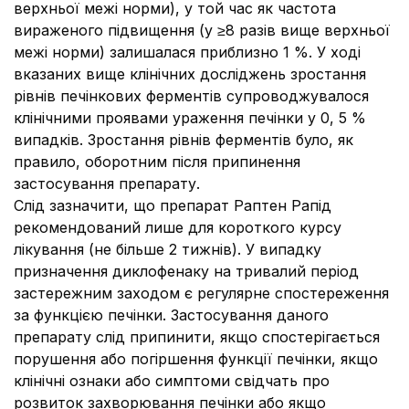
верхньої межі норми), у той час як частота
вираженого підвищення (у ≥8 разів вище верхньої
межі норми) залишалася приблизно 1 %. У ході
вказаних вище клінічних досліджень зростання
рівнів печінкових ферментів супроводжувалося
клінічними проявами ураження печінки у 0, 5 %
випадків. Зростання рівнів ферментів було, як
правило, оборотним після припинення
застосування препарату.
Слід зазначити, що препарат Раптен Рапід
рекомендований лише для короткого курсу
лікування (не більше 2 тижнів). У випадку
призначення диклофенаку на тривалий період
застережним заходом є регулярне спостереження
за функцією печінки. Застосування даного
препарату слід припинити, якщо спостерігається
порушення або погіршення функції печінки, якщо
клінічні ознаки або симптоми свідчать про
розвиток захворювання печінки або якщо