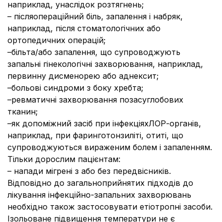
наприклад, унаслідок розтягнень;
– післяопераційний біль, запалення і набряк,
наприклад, після стоматологічних або
ортопедичних операцій;
–більта/або запалення, що супроводжують
запальні гінекологічні захворювання, наприклад,
первинну дисменорею або аднексит;
–больові синдроми з боку хребта;
–ревматичні захворювання позасуглобових
тканин;
–як допоміжний засіб при інфекціяхЛОР-органів,
наприклад, при фаринготонзиліті, отиті, що
супроводжуються вираженим болем і запаленням.
Тільки дорослим пацієнтам:
– напади мігрені з або без передвісників.
Відповідно до загальноприйнятих підходів до
лікування інфекційно-запальних захворювань
необхідно також застосовувати етіотропні засоби.
Ізольоване підвищення температури не є