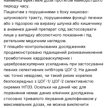
найменші ефективні дози протягом найкоротшого
періоду часу.
Пацієнтам з порушеннями з боку кишково-
шлункового тракту, порушеннями функції печінки
або з підозрою на виразку шлунка або кишечнику
в анамнезі даний препарат слід застосовувати
лише у випадку абсолютного показання і під
ретельним медичним наглядом.
У плацебо-контрольованих дослідженнях
продемонстровано підвищений ризиквиникнення
тромботичних кардіоваскулярних і
цереброваскулярних ускладнень при застосуванні
певних селективних інгібіторів ЦОГ-2. На даний
час точно невідомо, чи такий ризик корелює
безпосередньо з ЦОГ-1/ ЦОГ-2 селективністю
окремих НПЗЗ. Оскільки на даний час для
порівняння немає даних клінічних досліджень
стосовно тривалого лікування диклофенаком у
максимальних дозах, не можна виключити