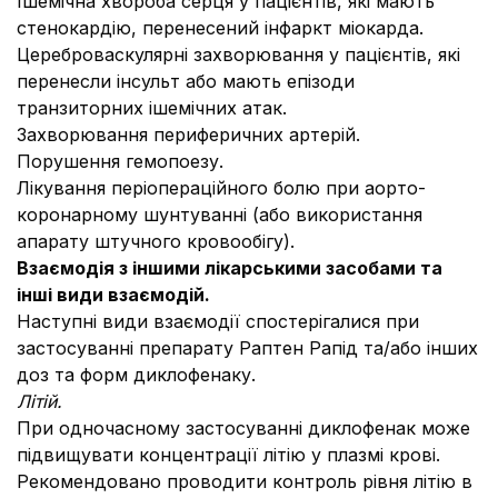
Ішемічна хвороба серця у пацієнтів, які мають
стенокардію, перенесений інфаркт міокарда.
Цереброваскулярні захворювання у пацієнтів, які
перенесли інсульт або мають епізоди
транзиторних ішемічних атак.
Захворювання периферичних артерій.
Порушення гемопоезу.
Лікування періопераційного болю при аорто-
коронарному шунтуванні (або використання
апарату штучного кровообігу).
Взаємодія з іншими лікарськими засобами та
інші види взаємодій.
Наступні види взаємодії спостерігалися при
застосуванні препарату Раптен Рапід та/або інших
доз та форм диклофенаку.
Літій.
При одночасному застосуванні диклофенак може
підвищувати концентрації літію у плазмі крові.
Рекомендовано проводити контроль рівня літію в