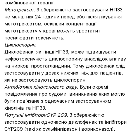
комбінованої терапії.
Метотрексат.
З обережністю застосовувати НПЗЗ
не менш ніж 24 години перед або після лікування
метотрексатом, оскільки концентрації
метотрексату у крові можуть зростати і
посилювати токсичність.
Циклоспорин.
Диклофенак, як і інші НПЗЗ, може підвищувати
нефротоксичність циклоспорину внаслідок впливу
на ниркові простагландини. Тому диклофенак слід
застосовувати у дозах нижчих, ніж для пацієнтів,
які не застосовують циклоспорин.
Антибіотики хінолонового ряду.
Були окремі
повідомлення про судоми, виникнення яких могло
бути пов’язане з одночасним застосуванням
хінолінів та НПЗЗ.
Потужні інгібітори
CYP
2
C
9.
З обережністю
застосовувати одночасно диклофенак та інгібітори
СYP2C9 (такі як сульфінпіразон і вориконазол),