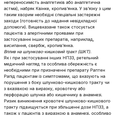
непереносимість аналгетиків або аналгетична
астма), набряк Квінке, кропив’янка. У зв’язку з цим
таким хворим необхідні спеціальні застережні
заходи (готовність до надання невідкладної
допомоги). Вищевказане також стосується
пацієнтів з алергічними проявами при
застосуванні інших препаратів, наприклад,
висипання, свербіж, кропив’янка.
Вплив на шлунково-кишковий тракт (ШКТ).
Як і при застосуванні інших НПЗЗ, ретельний
медичний нагляд та особлива обережність є
необхідними при призначенні препарату Раптен
Рапід пацієнтам із симптомами, що вказують на
порушення з боку шлунково-кишкового тракту чи
з вказівкою на виразку, кровотечу або
перфорацію шлунка або кишечнику в анамнезі.
Ризик виникнення кровотечі шлунково-кишкового
тракту підвищується при збільшенні дози НПЗЗ, а
також у пацієнтів з виразкою в анамнезі, особливо