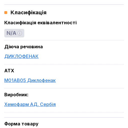
Класифікація
Класифікація еквівалентності
N/A
Діюча речовина
ДИКЛОФЕНАК
ATX
M01AB05 Диклофенак
Виробник
:
Хемофарм АД
,
Сербія
Форма товару