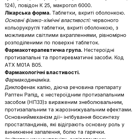
124), повідон К 25, макрогол 6000.
Лікарська форма.
Таблетки, вкриті оболонкою.
Основні фізико-хімічні властивості:
червоного
кольорукруглі таблетки, вкриті оболонкою, з
можливими світлими вкрапленнями, рівномірно
розподіленими по поверхні таблеток.
Фармакотерапевтична група.
Нестероїдні
протизапальні та протиревматичні засоби. Код
АТХ М01А В05.
Фармакологічні властивості.
Фармакодинаміка.
Диклофенак калію, діюча речовина препарату
Раптен Рапід, є нестероїдним протизапальним
засобом (НПЗЗ)з вираженим знеболювальним,
протизапальним та жарознижувальним ефектами.
Основниймеханізм дії– інгібування біосинтезу
простагландинів, які відіграють основну роль у
виникненні запалення, болю та гарячки.