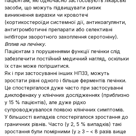
пацієнтам, які одночасно застосовують лікарські
засоби, що можуть підвищувати ризик
виникнення виразки чи кровотечі
(кортикостероїди системної дії, антикоагулянти,
антитромботичні препарати або селективні
інгібітори зворотного захоплення серотоніну).
Вплив на печінку.
Пацієнтам з порушеннями функції печінки слід
забезпечити постійний медичний нагляд, оскільки
їх стан може погіршитися.
Як і при застосуванні інших НПЗЗ, можуть
зростати рівні одного і більше ферментів печінки.
Це спостерігалося дуже часто при застосуванні
диклофенаку у клінічних дослідженнях (приблизно
у 15 % пацієнтів), але дуже рідко
супроводжувалося появою клінічних симптомів.
У більшості випадків спостерігалося зростання до
граничних рівнів. Часто (у 2, 5 % випадків) такі
зростання були помірними (у ≥ 3 – < 8 разів вище