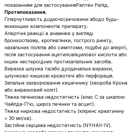
показанням для застосуванняРаптен Рапід.
Протипоказання.
Гіперчутливість додіючоїречовини абодо будь-
якихінших компонентів препарату.
Алергічні реакції в анамнезі у вигляді
бронхоспазму, кропив’янки, гострого риніту,
назальних поліпів або симптоми, подібні до алергії,
після застосування ацетилсаліцилової кислоти або
інших нестероїдних протизапальних засобів.
Виразка шлунка та/або дуоденальні виразки,
шлунково-кишкові кровотечі або перфорація.
Запальні захворювання кишечнику (хвороба Крона
або виразковий коліт).
Тяжка печінкова недостатність (клас С за шкалою
Чайлда-П’ю, цироз печінки та асцит).
Тяжка ниркова недостатність (кліренс креатиніну
< 30 мл/хв).
Застійна серцева недостатність (NYHAII-IV).