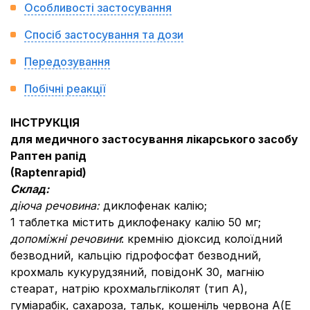
Особливості застосування
Спосіб застосування та дози
Передозування
Побічні реакції
ІНСТРУКЦІЯ
для медичного застосування лікарського засобу
Раптен рапід
(Raptenrapid)
Склад:
діюча речовина:
диклофенак калію;
1 таблетка містить диклофенаку калію 50 мг;
допоміжні речовини
:
кремнію діоксид колоїдний
безводний, кальцію гідрофосфат безводний,
крохмаль кукурудзяний, повідонK 30, магнію
стеарат, натрію крохмальгліколят (тип А),
гуміарабік, сахароза, тальк, кошеніль червона А(Е