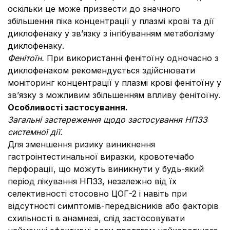
оскільки це може призвести до значного
збільшення піка концентрації у плазмі крові та дії
диклофенаку у зв’язку з інгібуванням метаболізму
диклофенаку.
Фенітоїн.
При використанні фенітоїну одночасно з
диклофенаком рекомендується здійснювати
моніторинг концентрації у плазмі крові фенітоїну у
зв’язку з можливим збільшенням впливу фенітоїну.
Особливості застосування.
Загальні застереження щодо застосування НПЗЗ
системної дії.
Для зменшення ризику виникнення
гастроінтестинальної виразки, кровотечіабо
перфорації, що можуть виникнути у будь-який
період лікування НПЗЗ, незалежно від їх
селективності стосовно ЦОГ-2 і навіть при
відсутності симптомів-передвісників або факторів
схильності в анамнезі, слід застосовувати