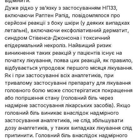
відмінити.
Дуже рідко у зв’язку з застосуванням НПЗЗ,
включаючи Раптен Рапід, повідомлялося про
серйозні реакції з боку шкіри (у деяких випадках
летальні), включаючи ексфоліативний дерматит,
синдром Стівенса-Джонсона і токсичний
епідермальний некроліз. Найвищий ризик
виникнення таких реакцій у пацієнтів існує на
початку лікування, поява цих реакцій, як правило,
відбувається упродовж першого місяця лікування.
Як і при застосуванні всіх аналгетиків, при
тривалому застосуванні препарату для лікування
головного болю може спостерігатися покращення
або погіршення стану (головний біль через
надмірне застосування лікарських засобів). Якщо
головний біль виникає внаслідок надмірного
застосування аналгетиків, не слід збільшувати
дозу аналгетиків, у таких випадках лікування слід
припинити. Головний біль внаслідок надмірного