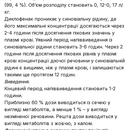
(99, 4 %). Об’єм розподілу становить 0, 12-0, 17 л/
кг.
Диклофенак проникає у синовіальну рідину, де
його максимальні концентрації досягаються через
2-4 години після досягнення пікових значень у
плазмі крові. Уявний період напіввиведення із
синовіальної рідини становить 3-6 годин. Через 2
години після досягнення пікових рівнів у плазмі
крові концентрації діючої речовини у синовіальній
рідині є вищими, ніж у плазмі крові, і залишаються
такими ще протягом 12 годин.
Виведення.
Кінцевий період напіввиведення становить 1-2
години.
Приблизно 60 % дози виводиться із сечею у
вигляді метаболітів, а менше 1 % – у вигляді
незміненої речовини. Решта дози виводиться у
вигляді метаболітів з жовчю, з калом.