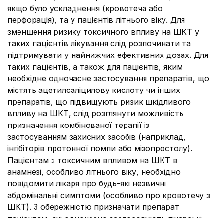
якщо було ускладнення (кровотеча або
перфорація), та у пацієнтів літнього віку. Для
зменшення ризику токсичного впливу на ШКТ у
таких пацієнтів лікування слід розпочинати та
підтримувати у найнижчих ефективних дозах. Для
таких пацієнтів, а також для пацієнтів, яким
необхідне одночасне застосування препаратів, що
містять ацетилсаліцилову кислоту чи інших
препаратів, що підвищують ризик шкідливого
впливу на ШКТ, слід розглянути можливість
призначення комбінованої терапії із
застосуванням захисних засобів (наприклад,
інгібіторів протонної помпи або мізопростолу).
Пацієнтам з токсичним впливом на ШКТ в
анамнезі, особливо літнього віку, необхідно
повідомити лікаря про будь-які незвичні
абдомінальні симптоми (особливо про кровотечу з
ШКТ). З обережністю призначати препарат