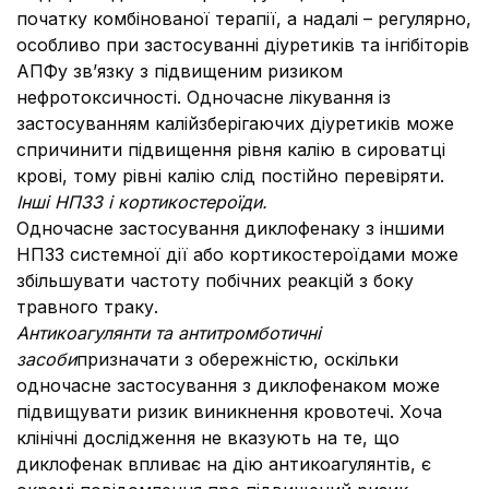
початку комбінованої терапії, а надалі – регулярно,
особливо при застосуванні діуретиків та інгібіторів
АПФу зв’язку з підвищеним ризиком
нефротоксичності. Одночасне лікування із
застосуванням калійзберігаючих діуретиків може
спричинити підвищення рівня калію в сироватці
крові, тому рівні калію слід постійно перевіряти.
Інші НПЗЗ і кортикостероїди.
Одночасне застосування диклофенаку з іншими
НПЗЗ системної дії або кортикостероїдами може
збільшувати частоту побічних реакцій з боку
травного траку.
Антикоагулянти та антитромботичні
засоби
призначати з обережністю, оскільки
одночасне застосування з диклофенаком може
підвищувати ризик виникнення кровотечі. Хоча
клінічні дослідження не вказують на те, що
диклофенак впливає на дію антикоагулянтів, є