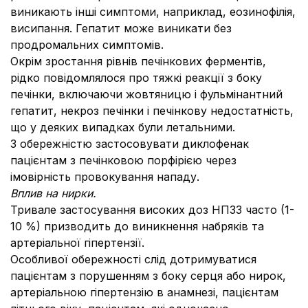
виникають інші симптоми, наприклад, еозинофілія,
висипання. Гепатит може виникати без
продромальних симптомів.
Окрім зростання рівнів печінкових ферментів,
рідко повідомлялося про тяжкі реакції з боку
печінки, включаючи жовтяницю і фульмінантний
гепатит, некроз печінки і печінкову недостатність,
що у деяких випадках були летальними.
З обережністю застосовувати диклофенак
пацієнтам з печінковою порфірією через
імовірність провокування нападу.
Вплив на нирки.
Тривале застосування високих доз НПЗЗ часто (1-
10 %) призводить до виникнення набряків та
артеріальної гіпертензії.
Особливої обережності слід дотримуватися
пацієнтам з порушенням з боку серця або нирок,
артеріальною гіпертензію в анамнезі, пацієнтам