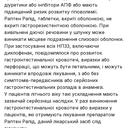
діуретики або інгібітори АПФ або мають
підвищений ризик розвитку гіповолемії.
Раптен Рапід, таблетки, вкриті оболонкою, не
вкриті гастрорезистентною оболонкою. При
вивільнені діючої речовини у шлунку може
виникати місцеве подразнення слизової оболонки.
При застосуванні всіх НПЗЗ, включаючи
диклофенак, повідомлялося про розвиток
гастроінтестинальної кровотечі, виразки або
перфорації, що можуть бути летальними, і можуть
виникати впродовж лікування, з або без
симптомів-передвісників або серйозних
гастроінтестинальних розладів в анамнезі.
У пацієнтів літнього віку такі ускладнення мають
зазвичай серйозніші наслідки. У разі виникнення
гастроінтестинальної кровотечі або виразки у
пацієнтів, які отримують лікування препаратом
Раптен Рапід, даний лікарський засіб слід