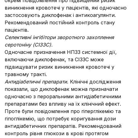
окремі повідомлення про підвищений ризик
виникнення кровотечі у пацієнтів, які одночасно
застосовують диклофенак і антикоагулянти.
Рекомендований постійний контроль стану
пацієнтів.
Селективні інгібітори зворотного захоплення
серотоніну (СІЗЗС).
Одночасне призначення НПЗЗ системної дії,
включаючи диклофенак, та СІЗЗС може
підвищувати ризик виникнення кровотечі у
травному тракті.
Антидіабетичні препарати.
Клінічні дослідження
показали, що диклофенак можна призначати
одночасно з пероральними антидіабетичними
препаратами без впливу на їх клінічний ефект.
Проте були повідомлення про гіперглікемію та
гіпоглікемію, що потребує коригування дози
антидіабетичних препаратів. Рекомендований
контроль рівня глюкози в крові протягом