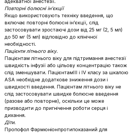
адекватної анестезії.
Повторні болюсні ін’єкції
Якщо використовують техніку введення, що
включає повторні болюсні ін’єкції, слід
застосовувати зростаючі дози від 25 мг (2, 5 мл)
до 50 мг (5 мл) відповідно до клінічної
необхідності.
Пацієнти літнього віку.
Пацієнтам літнього віку для підтримання анестезії
швидкість інфузії або цільову концентрацію також
слід зменшувати. ПацієнтамIII і IV класу за шкалою
ASA необхідне додаткове зниження дози і
швидкості введення. Пацієнтам літнього віку не
слід застосовувати швидке болюсне введення
(разове або повторне), оскільки це може
призводити до пригнічення роботи серця і
дихання.
Діти.
Пропофол Фармюніонпротипоказаний для