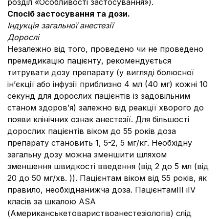
розділ «Особливості застосування»).
Спосіб застосування та дози.
Індукція загальної анестезії
Дорослі
Незалежно від того, проведено чи не проведено
премедикацію пацієнту, рекомендується
титрувати дозу препарату (у вигляді болюсної
ін’єкції або інфузії приблизно 4 мл (40 мг) кожні 10
секунд для дорослих пацієнтів із задовільним
станом здоров’я) залежно від реакції хворого до
появи клінічних ознак анестезії. Для більшості
дорослих пацієнтів віком до 55 років доза
препарату становить 1, 5-2, 5 мг/кг. Необхідну
загальну дозу можна зменшити шляхом
зменшення швидкості введення (від 2 до 5 мл (від
20 до 50 мг/хв. )). Пацієнтам віком від 55 років, як
правило, необхіднанижча доза. ПацієнтамIII іIV
класів за шкалою ASA
(Американськетовариствоанестезіологів) слід