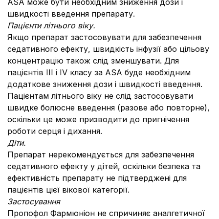
ASA може бути необхідним зниження дози і
швидкості введення препарату.
Пацієнти літнього віку.
Якщо препарат застосовувати для забезпечення
седативного ефекту, швидкість інфузії або цільову
концентрацію також слід зменшувати. Для
пацієнтів ІІІ і ІV класу за ASA буде необхідним
додаткове зниження дози і швидкості введення.
Пацієнтам літнього віку не слід застосовувати
швидке болюсне введення (разове або повторне),
оскільки це може призводити до пригнічення
роботи серця і дихання.
Діти.
Препарат нерекомендується для забезпечення
седативного ефекту у дітей, оскільки безпека та
ефективність препарату не підтверджені для
пацієнтів цієї вікової категорії.
Застосування
Пропофол Фармюніон не спричиняє аналгетичної