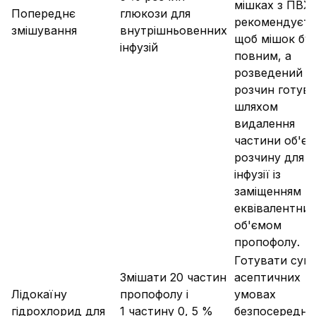
мішках з ПВХ
Попереднє
глюкози для
рекомендуєть
змішування
внутрішньовенних
щоб мішок бу
інфузій
повним, а
розведений
розчин готув
шляхом
видалення
частини об'є
розчину для
інфузії із
заміщенням
еквівалентни
об'ємом
пропофолу.
Готувати сумі
Змішати 20 частин
асептичних
Лідокаїну
пропофолу і
умовах
гідрохлорид для
1 частину 0, 5 %
безпосереднь