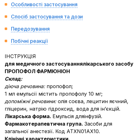
Особливості застосування
Спосіб застосування та дози
Передозування
Побічні реакції
ІНСТРУКЦІЯ
для медичного застосування
лікарського засобу
ПРОПОФОЛ ФАРМЮНІОН
Склад:
діюча речовина:
пропофол;
1 мл емульсії містить пропофолу 10 мг;
допоміжні речовини:
олія соєва, лецитин яєчний,
гліцерин, натрію гідроксид, вода для ін’єкцій.
Лікарська форма.
Емульсія дляінфузій.
Фармакотерапевтична група.
Засоби для
загальної анестезії. Код АТХN01AX10.
Клінічні характеристики.