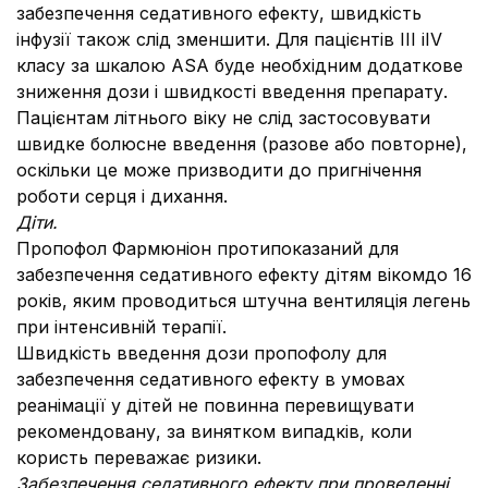
забезпечення седативного ефекту, швидкість
інфузії також слід зменшити. Для пацієнтів ІІІ іIV
класу за шкалою ASA буде необхідним додаткове
зниження дози і швидкості введення препарату.
Пацієнтам літнього віку не слід застосовувати
швидке болюсне введення (разове або повторне),
оскільки це може призводити до пригнічення
роботи серця і дихання.
Діти.
Пропофол Фармюніон протипоказаний для
забезпечення седативного ефекту дітям вікомдо 16
років, яким проводиться штучна вентиляція легень
при інтенсивній терапії.
Швидкість введення дози пропофолу для
забезпечення седативного ефекту в умовах
реанімації у дітей не повинна перевищувати
рекомендовану, за винятком випадків, коли
користь переважає ризики.
Забезпечення седативного ефекту при проведенні