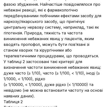
фазою збудження. Найчастіше повідомлялося про
небажані реакції, які є фармакологічно
передбачуваними побічними ефектами засобу для
наркозу/лікарського засобу, що пригнічує
центральну нервову систему, наприклад, такі як
гіпотензія. Природа, тяжкість та частота
виникнення небажаних явищ у пацієнтів, яким
вводять пропофол, можуть бути пов’язані зі
станом хворих та хірургічними або
терапевтичними процедурами, що проводяться.
У таблиці 2 застосовані такі критерії для
визначення частоти виникнення небажаних явищ:
дуже часто (≥ 1/10), часто (≥ 1/100, < 1/10), іноді (≥
1/1000, < 1/100), рідко
(≥ 1/10000, < 1/1000), дуже рідко (< 1/10000) та
невідомо (не можна встановити частоту на основі
наявних даних).
Таблиця 2