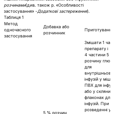
розчинами
(див. також р. «Особливості
застосування» -
Додаткові застереження
).
Таблиця 1
Метод
Добавка або
одночасного
Приготування
розчинник
застосування
Змішати 1 час
препарату і
4 частини 5 
розчину глюк
для
внутрішньове
інфузій у мішк
ПВХ для інфуз
або у скляних
флаконах для
інфузій. При
розведенні у
5 % розчин