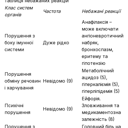
Таблиця небажаних реакцій
Клас систем
Частота
Небажані реакції
органів
Анафілаксія –
може включати
Порушення з
ангіоневротичний
боку імунної
Дуже рідко
набряк,
системи
бронхоспазм,
еритему та
гіпотензію
Метаболічний
Порушення
ацидоз (5),
обміну речовин
Невідомо (9)
гіперкаліємія (5),
і харчування
гіперліпідемія (5)
Ейфорія.
Психічні
Зловживання та
Невідомо (9)
порушення
медикаментозна
залежність (8)
Порушення з
Головний біль на