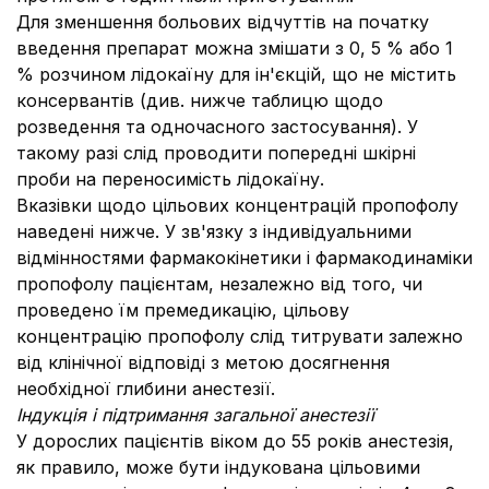
Для зменшення больових відчуттів на початку
введення препарат можна змішати з 0, 5 % або 1
% розчином лідокаїну для ін'єкцій, що не містить
консервантів (див. нижче таблицю щодо
розведення та одночасного застосування). У
такому разі слід проводити попередні шкірні
проби на переносимість лідокаїну.
Вказівки щодо цільових концентрацій пропофолу
наведені нижче. У зв'язку з індивідуальними
відмінностями фармакокінетики і фармакодинаміки
пропофолу пацієнтам, незалежно від того, чи
проведено їм премедикацію, цільову
концентрацію пропофолу слід титрувати залежно
від клінічної відповіді з метою досягнення
необхідної глибини анестезії.
Індукція і підтримання загальної анестезії
У дорослих пацієнтів віком до 55 років анестезія,
як правило, може бути індукована цільовими