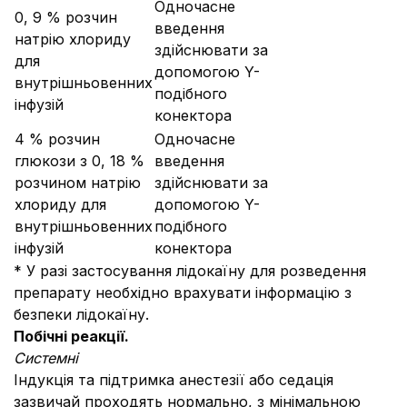
Одночасне
0, 9 % розчин
введення
натрію хлориду
здійснювати за
для
допомогою Y-
внутрішньовенних
подібного
інфузій
конектора
4 % розчин
Одночасне
глюкози з 0, 18 %
введення
розчином натрію
здійснювати за
хлориду для
допомогою Y-
внутрішньовенних
подібного
інфузій
конектора
* У разі застосування лідокаїну для розведення
препарату необхідно врахувати інформацію з
безпеки лідокаїну.
Побічні реакції.
Системні
Індукція та підтримка анестезії або седація
зазвичай проходять нормально, з мінімальною