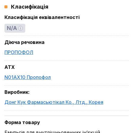
Класифікація
Класифікація еквівалентності
N/A
Діюча речовина
ПРОПОФОЛ
ATX
N01AX10 Пропофол
Виробник
:
Донг Кук Фармасьютікал Ко., Лтд.
,
Корея
Форма товару
Емульсія для внутрішньовенних ін’єкцій