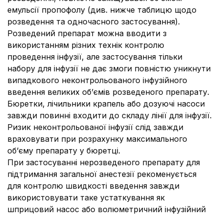
емульсії пропофолу (див. нижче таблицю щодо
розведення та одночасного застосування).
Розведений препарат можна вводити з
використанням різних технік контролю
проведення інфузії, але застосування тільки
набору для інфузії не дає змоги повністю уникнути
випадкового неконтрольованого інфузійного
введення великих об’ємів розведеного препарату.
Бюретки, лічильники крапель або дозуючі насоси
завжди повинні входити до складу лінії для інфузії.
Ризик неконтрольованої інфузії слід завжди
враховувати при розрахунку максимального
об’єму препарату у бюретці.
При застосуванні нерозведеного препарату для
підтримання загальної анестезії рекоменується
для контролю швидкості введення завжди
використовувати таке устаткування як
шприцовий насос або волюметричний інфузійний