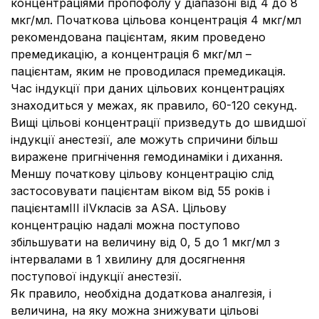
концентраціями пропофолу у діапазоні від 4 до 8
мкг/мл. Початкова цільова концентрація 4 мкг/мл
рекомендована пацієнтам, яким проведено
премедикацію, а концентрація 6 мкг/мл –
пацієнтам, яким не проводилася премедикація.
Час індукції при даних цільових концентраціях
знаходиться у межах, як правило, 60-120 секунд.
Вищі цільові концентрації призведуть до швидшої
індукції анестезії, але можуть спричини більш
виражене пригнічення гемодинаміки і дихання.
Меншу початкову цільову концентрацію слід
застосовувати пацієнтам віком від 55 років і
пацієнтамIII іIVкласів за ASA. Цільову
концентрацію надалі можна поступово
збільшувати на величину від 0, 5 до 1 мкг/мл з
інтервалами в 1 хвилину для досягнення
поступової індукції анестезії.
Як правило, необхідна додаткова аналгезія, і
величина, на яку можна знижувати цільові