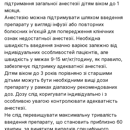
підтримання загальної анестезії дітям віком до 1
місяця.
Анестезію можна підтримувати шляхом введення
препарату у вигляді інфузії або повторних
болюсних ін’єкцій для попередження клінічних
ознак недостатньої анестезії. Необхідна
швидкість введення значно варіює залежно від
індивідуальних особливостей пацієнтів, але
швидкість у межах 9-15 мг/кг/годину, як правило,
забезпечує підтримку адекватної анестезії.
Дітям віком до 3 років порівняно зі старшими
дітьми можуть бути необхідними вищі дози
препарату у рамках діапазону рекомендованих
доз. Дозу слід коригувати індивідуально і з
особливою увагою контролювати адекватність
анестезії.
Не слід перевищувати максимальну тривалість
введення препарату, що становить приблизно 60
хвилин, за винятком випадків специфічного