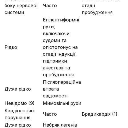
боку нервової
Часто
стадії
системи
пробудження
Епілептиформні
рухи,
включаючи
судоми та
Рідко
опістотонус на
стадії індукції,
підтримки
анестезії та
пробудження
Післяопераційна
Дуже рідко
втрата
свідомості
Невідомо (9)
Мимовільні рухи
Кардіологічні
Часто
Брадикардія (1)
порушення
Дуже рідко
Набряк легенів