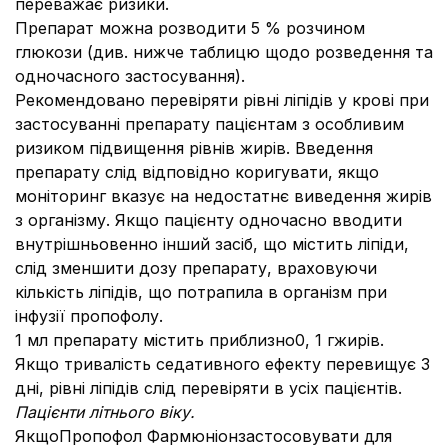
переважає ризики.
Препарат можна розводити 5 % розчином
глюкози (див. нижче таблицю щодо розведення та
одночасного застосування).
Рекомендовано перевіряти рівні ліпідів у крові при
застосуванні препарату пацієнтам з особливим
ризиком підвищення рівнів жирів. Введення
препарату слід відповідно коригувати, якщо
моніторинг вказує на недостатнє виведення жирів
з організму. Якщо пацієнту одночасно вводити
внутрішньовенно інший засіб, що містить ліпіди,
слід зменшити дозу препарату, враховуючи
кількість ліпідів, що потрапила в організм при
інфузії пропофолу.
1 мл препарату містить приблизно0, 1 гжирів.
Якщо тривалість седативного ефекту перевищує 3
дні, рівні ліпідів слід перевіряти в усіх пацієнтів.
Пацієнти літнього віку
.
ЯкщоПропофол Фармюніонзастосовувати для