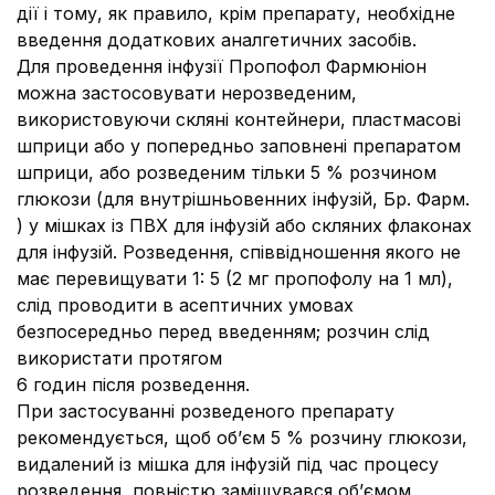
дії і тому, як правило, крім препарату, необхідне
введення додаткових аналгетичних засобів.
Для проведення інфузії Пропофол Фармюніон
можна застосовувати нерозведеним,
використовуючи скляні контейнери, пластмасові
шприци або у попередньо заповнені препаратом
шприци, або розведеним тільки 5 % розчином
глюкози (для внутрішньовенних інфузій, Бр. Фарм.
) у мішках із ПВХ для інфузій або скляних флаконах
для інфузій. Розведення, співвідношення якого не
має перевищувати 1: 5 (2 мг пропофолу на 1 мл),
слід проводити в асептичних умовах
безпосередньо перед введенням; розчин слід
використати протягом
6 годин після розведення.
При застосуванні розведеного препарату
рекомендується, щоб об’єм 5 % розчину глюкози,
видалений із мішка для інфузій під час процесу
розведення, повністю заміщувався об’ємом