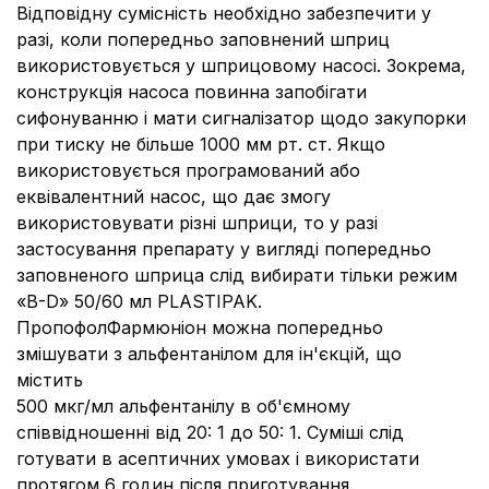
Відповідну сумісність необхідно забезпечити у
разі, коли попередньо заповнений шприц
використовується у шприцовому насосі. Зокрема,
конструкція насоса повинна запобігати
сифонуванню і мати сигналізатор щодо закупорки
при тиску не більше 1000 мм рт. ст. Якщо
використовується програмований або
еквівалентний насос, що дає змогу
використовувати різні шприци, то у разі
застосування препарату у вигляді попередньо
заповненого шприца слід вибирати тільки режим
«B-D» 50/60 мл PLASTIPAK.
ПропофолФармюніон можна попередньо
змішувати з альфентанілом для ін'єкцій, що
містить
500 мкг/мл альфентанілу в об'ємному
співвідношенні від 20: 1 до 50: 1. Суміші слід
готувати в асептичних умовах і використати
протягом 6 годин після приготування.