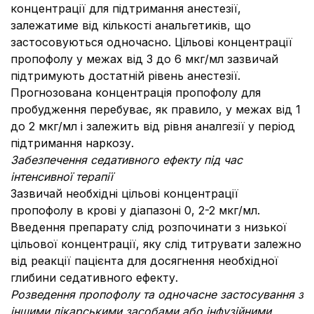
концентрації для підтримання анестезії,
залежатиме від кількості анальгетиків, що
застосовуються одночасно. Цільові концентрації
пропофолу у межах від 3 до 6 мкг/мл зазвичай
підтримують достатній рівень анестезії.
Прогнозована концентрація пропофолу для
пробудження перебуває, як правило, у межах від 1
до 2 мкг/мл і залежить від рівня аналгезії у період
підтримання наркозу.
Забезпечення седативного ефекту під час
інтенсивної терапії
Зазвичай необхідні цільові концентрації
пропофолу в крові у діапазоні 0, 2-2 мкг/мл.
Введення препарату слід розпочинати з низької
цільової концентрації, яку слід титрувати залежно
від реакції пацієнта для досягнення необхідної
глибини седативного ефекту.
Розведення пропофолу та одночасне застосування з
іншими лікарськими засобами або інфузійними