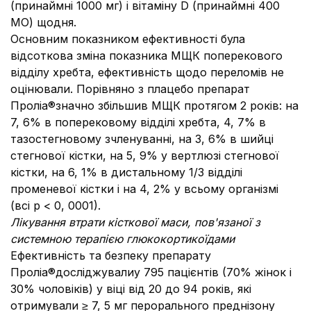
(принаймні 1000 мг) і вітаміну D (принаймні 400
МО) щодня.
Основним показником ефективності була
відсоткова зміна показника МЩК поперекового
відділу хребта, ефективність щодо переломів не
оцінювали. Порівняно з плацебо препарат
Проліа®значно збільшив МЩК протягом 2 років: на
7, 6% в поперековому відділі хребта, 4, 7% в
тазостегновому зчленуванні, на 3, 6% в шийці
стегнової кістки, на 5, 9% у вертлюзі стегнової
кістки, на 6, 1% в дистальному 1/3 відділі
променевої кістки і на 4, 2% у всьому організмі
(всі р < 0, 0001).
Лікування втрати кісткової маси, пов'язаної з
системною терапією глюкокортикоїдами
Ефективність та безпеку препарату
Проліа®досліджувалиу 795 пацієнтів (70% жінок і
30% чоловіків) у віці від 20 до 94 років, які
отримували ≥ 7, 5 мг перорального преднізону