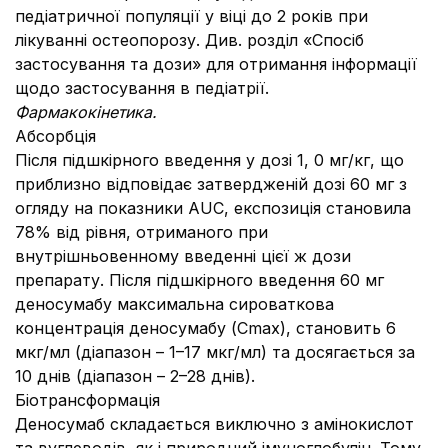
педіатричної популяції у віці до 2 років при
лікуванні остеопорозу. Див. розділ «Спосіб
застосування та дози» для отримання інформації
щодо застосування в педіатрії.
Фармакокінетика.
Абсорбція
Після підшкірного введення у дозі 1, 0 мг/кг, що
приблизно відповідає затвердженій дозі 60 мг з
огляду на показники AUC, експозиція становила
78% від рівня, отриманого при
внутрішньовенному введенні цієї ж дози
препарату. Після підшкірного введення 60 мг
деносумабу максимальна сироваткова
концентрація деносумабу (Cmax), становить 6
мкг/мл (діапазон – 1–17 мкг/мл) та досягається за
10 днів (діапазон – 2–28 днів).
Біотрансформація
Деносумаб складається виключно з амінокислот