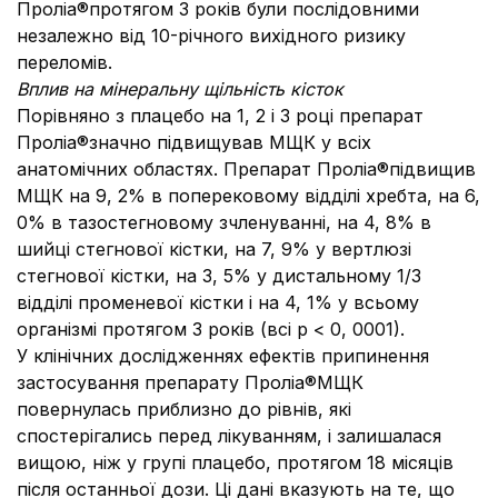
Проліа®протягом 3 років були послідовними
незалежно від 10-річного вихідного ризику
переломів.
Вплив на мінеральну щільність кісток
Порівняно з плацебо на 1, 2 і 3 році препарат
Проліа®значно підвищував МЩК у всіх
анатомічних областях. Препарат Проліа®підвищив
МЩК на 9, 2% в поперековому відділі хребта, на 6,
0% в тазостегновому зчленуванні, на 4, 8% в
шийці стегнової кістки, на 7, 9% у вертлюзі
стегнової кістки, на 3, 5% у дистальному 1/3
відділі променевої кістки і на 4, 1% у всьому
організмі протягом 3 років (всі р < 0, 0001).
У клінічних дослідженнях ефектів припинення
застосування препарату Проліа®МЩК
повернулась приблизно до рівнів, які
спостерігались перед лікуванням, і залишалася
вищою, ніж у групі плацебо, протягом 18 місяців
після останньої дози. Ці дані вказують на те, що