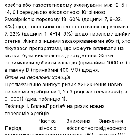
хребта або тазостегновому зчленуванні між -2, 5 і
-4, 0 і середньою абсолютною 10-річною
ймовірністю перелому 18, 60% (децили: 7, 9–32,
4%) щодо основних остеопоротичних переломів і
7, 22% (децили: 1, 4–14, 9%) щодо перелому шийки
стегна. Жінки з іншими захворюваннями або ті, хто
лікувався препаратами, що можуть впливати на
кістки, були виключені з дослідження. Жінки
отримували добавки кальцію (принаймні 1000 мг) і
вітаміну D (принаймні 400 МО) щодня.
Вплив на переломи хребців
Проліа®значно знижує ризик виникнення нових
переломів хребців на 1, 2 і 3 році застосування(р <
0, 0001) (див. таблицю 1).
Таблиця 1. ВпливПроліа® на ризик нових
переломів хребців
Частка
Зниження
Зниження
Період
жінок з
абсолютного
відносного