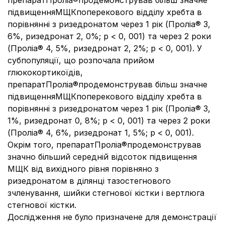
препаратПроліа®продемонстрував більш значне
підвищенняМЩКпоперекового відділу хребта в
порівнянні з ризедронатом через 1 рік (Проліа® 3,
6%, ризедронат 2, 0%; p < 0, 001) та через 2 роки
(Проліа® 4, 5%, ризедронат 2, 2%; р < 0, 001). У
субпопуляції, що розпочала прийом
глюкокортикоїдів,
препаратПроліа®продемонстрував більш значне
підвищенняМЩКпоперекового відділу хребта в
порівнянні з ризедронатом через 1 рік (Проліа® 3,
1%, ризедронат 0, 8%; p < 0, 001) та через 2 роки
(Проліа® 4, 6%, ризедронат 1, 5%; р < 0, 001).
Окрім того, препаратПроліа®продемонстрував
значно більший середній відсоток підвищення
МЩК від вихідного рівня порівняно з
ризедронатом в ділянці тазостегнового
зчленування, шийки стегнової кістки і вертлюга
стегнової кістки.
Дослідження не було призначене для демонстрації