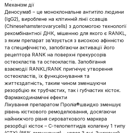
Механізм дії
Деносумаб – це моноклональне антитіло людини
(IgG2), вироблене на клітинній лінії ссавців
(Chinesehamsterovarycells) з допомогою технології
рекомбінантної ДНК, мішенню для якого є RANKL,
з яким препарат зв’язується з високою афінністю
та специфічністю, запобігаючи активації його
рецептора RANK на поверхні прекурсорів
остеокластів та остеокластів. Запобігання
взаємодії RANKL/RANK пригнічує утворення
остеокластів, їх функціонування та
життєздатність, таким чином зменшуючи
резорбцію як трубчастих, так і губчастих кісток.
Фармакодинамічні ефекти
Лікування препаратом Проліа®швидко зменшує
рівень кісткового ремоделювання, досягаючи
найнижчого рівня сироваткового маркера
резорбції кісток – С-телопептидів колагену 1 типу