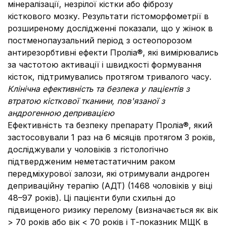
мінералізації, незрілої кістки або фіброзу
кісткового мозку. Результати гістоморфометрії в
розширеному дослідженні показали, що у жінок в
постменопаузальний період з остеопорозом
антирезорбтивні ефекти Проліа®, які вимірювались
за частотою активації і швидкості формування
кісток, підтримувались протягом тривалого часу.
Клінічна ефективність та безпека у пацієнтів з
втратою кісткової тканини, пов'язаної з
андрогенною депривацією
Ефективність та безпеку препарату Проліа®, який
застосовували 1 раз на 6 місяців протягом 3 років,
досліджували у чоловіків з гістологічно
підтвердженим неметастатичним раком
передміхурової залози, які отримували андроген
деприваційну терапію (АДТ) (1468 чоловіків у віці
48–97 років). Ці пацієнти були схильні до
підвищеного ризику перелому (визначається як вік
> 70 років або вік < 70 років і Т-показник МЩК в