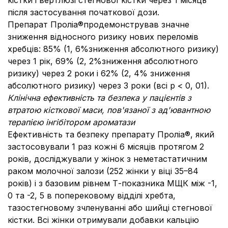
кістки і вертлюзі стегнової кістки через 1 місяць
після застосування початкової дози.
Препарат Проліа®продемонстрував значне
зниження відносного ризику нових переломів
хребців: 85% (1, 6%зниження абсолютного ризику)
через 1 рік, 69% (2, 2%зниження абсолютного
ризику) через 2 роки і 62% (2, 4% зниження
абсолютного ризику) через 3 роки (всі р < 0, 01).
Клінічна ефективність та безпека у пацієнтів з
втратою кісткової маси, пов'язаної з ад'ювантною
терапією інгібітором ароматази
Ефективність та безпеку препарату Проліа®, який
застосовували 1 раз кожні 6 місяців протягом 2
років, досліджували у жінок з неметастатичним
раком молочної залози (252 жінки у віці 35–84
років) і з базовим рівнем Т-показника МЩК між -1,
0 та -2, 5 в поперековому відділі хребта,
тазостегновому зчленуванні або шийці стегнової
кістки. Всі жінки отримували добавки кальцію