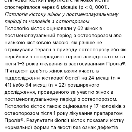
стегнової кістки і вертлюзі стегнової кістки
спостерігалося через 6 місяців (р < 0, 0001).
Гістологія кісток
у жінок у постменопаузальному
періоді та чоловіків з остеопорозом
Гістологію кісток оцінювали у 62 жінок в
постменопаузальний період з остеопорозом або
низькою кістковою масою, які раніше не
отримували терапії з приводу остеопорозу або які
перейшли з попередньої терапії алендронатом та
після 1–3 років лікування із застосуванням Проліа®.
П'ятдесят дев'ять жінок взяли участь в
піддослідженні кісткової біопсії на 24 місяці (n =
41) і/або 84 місяці (n = 22) розширеного
дослідження, проведеного за участю жінок в
постменопаузальному періоді з остеопорозом.
Гістологію кісток також оцінювали у 17 чоловіків з
остеопорозом після 1 року лікування препаратом
Проліа®. Результати біопсії кісток показали кістку
нормальної форми та якості без ознак дефектів