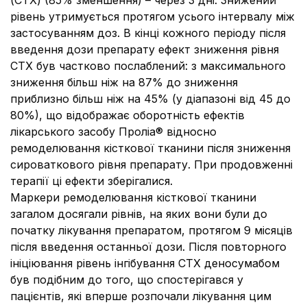
(CTX) (85% зменшення) – через 3 дні. Знижений
рівень утримується протягом усього інтервалу між
застосуванням доз. В кінці кожного періоду після
введення дози препарату ефект зниження рівня
CTX був частково послаблений: з максимального
зниження більш ніж на 87% до зниження
приблизно більш ніж на 45% (у діапазоні від 45 до
80%), що відображає оборотність ефектів
лікарського засобу Проліа® відносно
ремоделювання кісткової тканини після зниження
сироваткового рівня препарату. При продовженні
терапії ці ефекти зберігалися.
Маркери ремоделювання кісткової тканини
загалом досягали рівнів, на яких вони були до
початку лікування препаратом, протягом 9 місяців
після введення останньої дози. Після повторного
ініціювання рівень інгібування CTX деносумабом
був подібним до того, що спостерігався у
пацієнтів, які вперше розпочали лікування цим