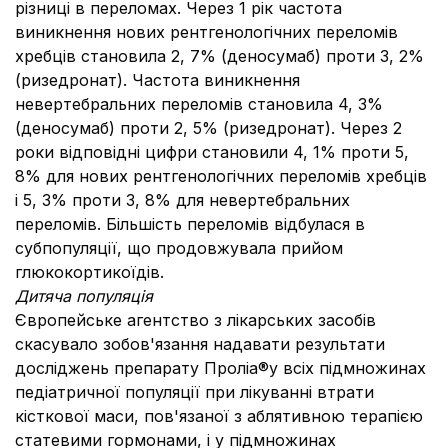
різниці в переломах. Через 1 рік частота
виникнення нових рентгенологічних переломів
хребців становила 2, 7% (деносумаб) проти 3, 2%
(ризедронат). Частота виникнення
невертебральних переломів становила 4, 3%
(деносумаб) проти 2, 5% (ризедронат). Через 2
роки відповідні цифри становили 4, 1% проти 5,
8% для нових рентгенологічних переломів хребців
і 5, 3% проти 3, 8% для невертебральних
переломів. Більшість переломів відбулася в
субпопуляції, що продовжувала прийом
глюкокортикоїдів.
Дитяча популяція
Європейське агентство з лікарських засобів
скасувало зобов'язання надавати результати
досліджень препарату Проліа®у всіх підмножинах
педіатричної популяції при лікуванні втрати
кісткової маси, пов'язаної з аблятивною терапією
статевими гормонами, і у підмножинах