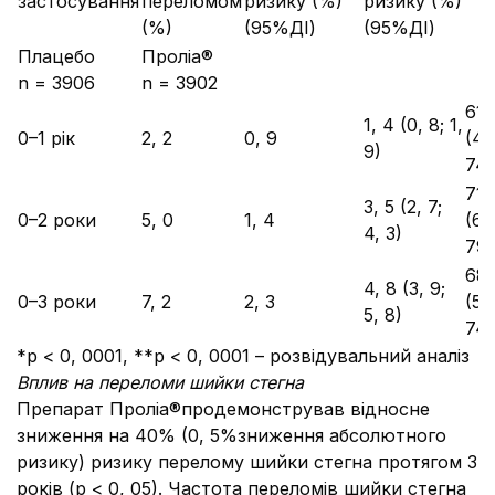
застосування
переломом
ризику (%)
ризику (%)
(%)
(95%ДІ)
(95%ДІ)
Плацебо
Проліа®
n = 3906
n = 3902
61
1, 4 (0, 8; 1,
0–1 рік
2, 2
0, 9
(42
9)
74
71
3, 5 (2, 7;
0–2 роки
5, 0
1, 4
(61;
4, 3)
79
68
4, 8 (3, 9;
0–3 роки
7, 2
2, 3
(59
5, 8)
74
*p < 0, 0001, **p < 0, 0001 – розвідувальний аналіз
Вплив на переломи шийки стегна
Препарат Проліа®продемонстрував відносне
зниження на 40% (0, 5%зниження абсолютного
ризику) ризику перелому шийки стегна протягом 3
років (р < 0, 05). Частота переломів шийки стегна