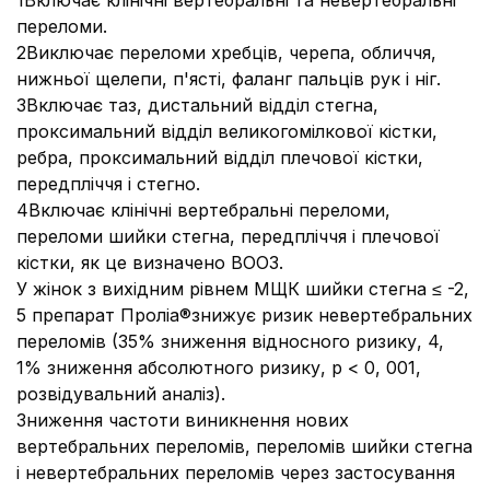
1Включає клінічні вертебральні та невертебральні
переломи.
2Виключає переломи хребців, черепа, обличчя,
нижньої щелепи, п'ясті, фаланг пальців рук і ніг.
3Включає таз, дистальний відділ стегна,
проксимальний відділ великогомілкової кістки,
ребра, проксимальний відділ плечової кістки,
передпліччя і стегно.
4Включає клінічні вертебральні переломи,
переломи шийки стегна, передпліччя і плечової
кістки, як це визначено ВООЗ.
У жінок з вихідним рівнем МЩК шийки стегна ≤ -2,
5 препарат Проліа®знижує ризик невертебральних
переломів (35% зниження відносного ризику, 4,
1% зниження абсолютного ризику, р < 0, 001,
розвідувальний аналіз).
Зниження частоти виникнення нових
вертебральних переломів, переломів шийки стегна
і невертебральних переломів через застосування