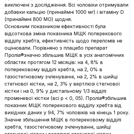
виключені з дослідження. Всі чоловіки отримували
добавки кальцію (принаймні 1000 мг) і вітаміну D
(принаймні 800 МО) щодня.
Основним показником ефективності була
відсоткова зміна показника МЩК поперекового
відділу хребта, ефективність щодо переломів не
оцінювали. Порівняно з плацебо препарат
Проліа®значно збільшив МЩК в усіх анатомічних
областях протягом 12 місяців: на 4, 8% в
поперековому відділі хребта, на 2, 0% в
тазостегновому зчленуванні, на 2, 2% в шийці
стегнової кістки, на 2, 3% у вертлюзі стегнової
кістки і на 0, 9% у дистальному 1/3 відділі
променевої кістки (всі р < 0, 05). Проліа®збільшив
показник МЩК поперекового відділу хребта від
вихідних даних у 94, 7% чоловіків на кінець 1 року.
Значне збільшення МЩК в поперековому відділі
хребта, тазостегновому зчленуванні, шийці