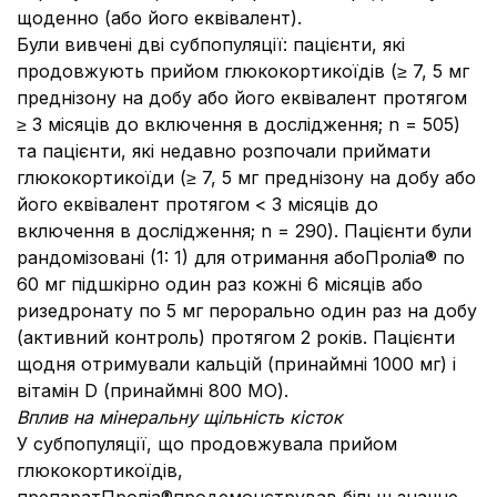
щоденно (або його еквівалент).
Були вивчені дві субпопуляції: пацієнти, які
продовжують прийом глюкокортикоїдів (≥ 7, 5 мг
преднізону на добу або його еквівалент протягом
≥ 3 місяців до включення в дослідження; n = 505)
та пацієнти, які недавно розпочали приймати
глюкокортикоїди (≥ 7, 5 мг преднізону на добу або
його еквівалент протягом < 3 місяців до
включення в дослідження; n = 290). Пацієнти були
рандомізовані (1: 1) для отримання абоПроліа® по
60 мг підшкірно один раз кожні 6 місяців або
ризедронату по 5 мг перорально один раз на добу
(активний контроль) протягом 2 років. Пацієнти
щодня отримували кальцій (принаймні 1000 мг) і
вітамін D (принаймні 800 МО).
Вплив на мінеральну щільність кісток
У субпопуляції, що продовжувала прийом
глюкокортикоїдів,