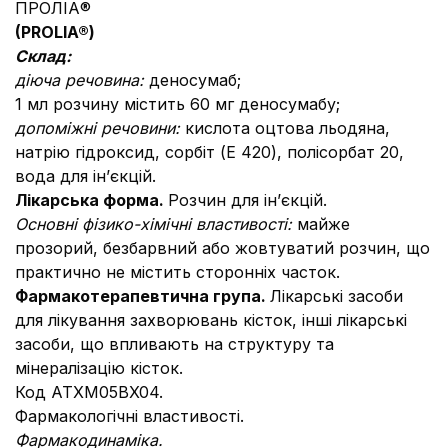
ПРОЛІА®
(PROLIA®)
Склад:
діюча речовина:
деносумаб;
1 мл розчину містить 60 мг деносумабу;
допоміжні речовини:
кислота оцтова льодяна,
натрію гідроксид, сорбіт (E 420), полісорбат 20,
вода для ін’єкцій.
Лікарська форма.
Розчин для ін’єкцій.
Основні фізико-хімічні властивості:
майже
прозорий, безбарвний або жовтуватий розчин, що
практично не містить сторонніх часток.
Фармакотерапевтична група.
Лікарські засоби
для лікування захворювань кісток, інші лікарські
засоби, що впливають на структуру та
мінералізацію кісток.
Код АТХM05BX04.
Фармакологічні властивості.
Фармакодинаміка.