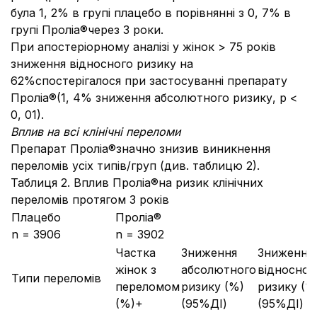
була 1, 2% в групі плацебо в порівнянні з 0, 7% в
групі Проліа®через 3 роки.
При апостеріорному аналізі у жінок > 75 років
зниження відносного ризику на
62%спостерігалося при застосуванні препарату
Проліа®(1, 4% зниження абсолютного ризику, р <
0, 01).
Вплив на всі клінічні переломи
Препарат Проліа®значно знизив виникнення
переломів усіх типів/груп (див. таблицю 2).
Таблиця 2. Вплив Проліа®на ризик клінічних
переломів протягом 3 років
Плацебо
Проліа®
n = 3906
n = 3902
Частка
Зниження
Зниження
жінок з
абсолютного
відносног
Типи переломів
переломом
ризику (%)
ризику (%
(%)+
(95%ДІ)
(95%ДІ)