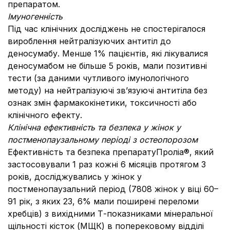
препаратом.
Імуногенність
Під час клінічних досліджень не спостерігалося
вироблення нейтралізуючих антитіл до
деносумабу. Менше 1% пацієнтів, які лікувалися
деносумабом не більше 5 років, мали позитивні
тести (за даними чутливого імунологічного
методу) на нейтралізуючі зв’язуючі антитіла без
ознак змін фармакокінетики, токсичності або
клінічного ефекту.
Клінічна ефективність та безпека у жінок у
постменопаузальному періоді з остеопорозом
Ефективність та безпека препаратуПроліа®, який
застосовували 1 раз кожні 6 місяців протягом 3
років, досліджувались у жінок у
постменопаузальний період (7808 жінок у віці 60–
91 рік, з яких 23, 6% мали поширені переломи
хребців) з вихідними Т-показниками мінеральної
щільності кісток (МЩК) в поперековому відділі