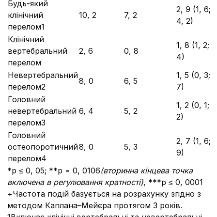
Будь-який
2, 9 (1, 6;
клінічний
10, 2
7, 2
4, 2)
перелом1
Клінічний
1, 8 (1, 2; 2
вертебральний
2, 6
0, 8
4)
перелом
Невертебральний
1, 5 (0, 3; 2
8, 0
6, 5
перелом2
7)
Головний
1, 2 (0, 1; 2
невертебральний
6, 4
5, 2
2)
перелом3
Головний
2, 7 (1, 6; 3
остеопоротичний
8, 0
5, 3
9)
перелом4
*p ≤ 0, 05; **p = 0, 0106
(
вторинна кінцева точка
включена в регулювання кратності)
, ***р ≤ 0, 0001
+Частота подій базується на розрахунку згідно з
методом Каплана–Мейєра протягом 3 років.