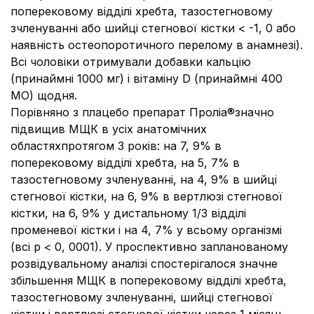
поперековому відділі хребта, тазостегновому
зчленуванні або шийці стегнової кістки < -1, 0 або
наявність остеопоротичного перелому в анамнезі).
Всі чоловіки отримували добавки кальцію
(принаймні 1000 мг) і вітаміну D (принаймні 400
МО) щодня.
Порівняно з плацебо препарат Проліа®значно
підвищив МЩК в усіх анатомічних
областяхпротягом 3 років: на 7, 9% в
поперековому відділі хребта, на 5, 7% в
тазостегновому зчленуванні, на 4, 9% в шийці
стегнової кістки, на 6, 9% в вертлюзі стегнової
кістки, на 6, 9% у дистальному 1/3 відділі
променевої кістки і на 4, 7% у всьому організмі
(всі р < 0, 0001). У проспективно запланованому
розвідувальному аналізі спостерігалося значне
збільшення МЩК в поперековому відділі хребта,
тазостегновому зчленуванні, шийці стегнової