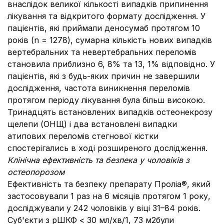
внаслідок великої кількості випадків припинення
лікування та відкритого формату дослідження. У
пацієнтів, які приймали деносумаб протягом 10
років (n = 1278), сумарна кількість нових випадків
вертебральних та невертебральних переломів
становила приблизно 6, 8% та 13, 1% відповідно. У
пацієнтів, які з будь-яких причин не завершили
дослідження, частота виникнення переломів
протягом періоду лікування була більш високою.
Тринадцять встановлених випадків остеонекрозу
щелепи (ОНЩ) і два встановлені випадки
атипових переломів стегнової кістки
спостерігались в ході розширеного дослідження.
Клінічна ефективність та безпека
у чоловіків з
остеопорозом
Ефективність та безпеку препарату Проліа®, який
застосовували 1 раз на 6 місяців протягом 1 року,
досліджували у 242 чоловіків у віці 31–84 років.
Суб'єкти з рШКФ < 30 мл/хв/1, 73 м2були