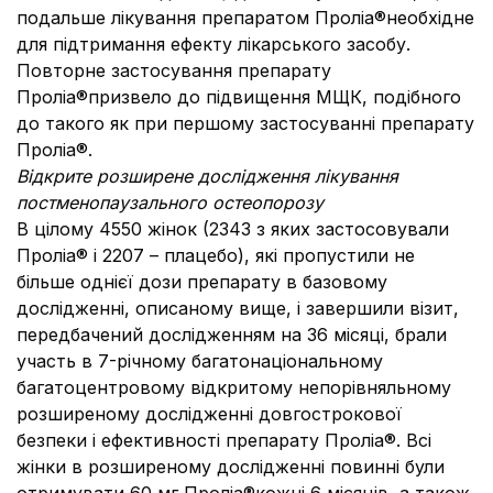
подальше лікування препаратом Проліа®необхідне
для підтримання ефекту лікарського засобу.
Повторне застосування препарату
Проліа®призвело до підвищення МЩК, подібного
до такого як при першому застосуванні препарату
Проліа®.
Відкрите розширене дослідження лікування
постменопаузального остеопорозу
В цілому 4550 жінок (2343 з яких застосовували
Проліа® і 2207 – плацебо), які пропустили не
більше однієї дози препарату в базовому
дослідженні, описаному вище, і завершили візит,
передбачений дослідженням на 36 місяці, брали
участь в 7-річному багатонаціональному
багатоцентровому відкритому непорівняльному
розширеному дослідженні довгострокової
безпеки і ефективності препарату Проліа®. Всі
жінки в розширеному дослідженні повинні були