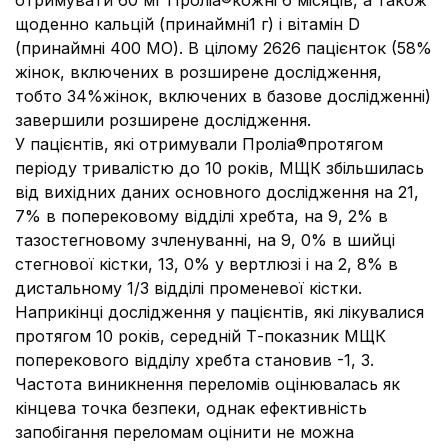
отримувати 60 мг Проліа®кожні 6 місяців, а також
щоденно кальцій (принаймні1 г) і вітамін D
(принаймні 400 МО). В цілому 2626 пацієнток (58%
жінок, включених в розширене дослідження,
тобто 34%жінок, включених в базове дослідженні)
завершили розширене дослідження.
У пацієнтів, які отримували Проліа®протягом
періоду тривалістю до 10 років, МЩК збільшилась
від вихідних даних основного дослідження на 21,
7% в поперековому відділі хребта, на 9, 2% в
тазостегновому зчленуванні, на 9, 0% в шийці
стегнової кістки, 13, 0% у вертлюзі і на 2, 8% в
дистальному 1/3 відділі променевої кістки.
Наприкінці дослідження у пацієнтів, які лікувалися
протягом 10 років, середній Т-показник МЩК
поперекового відділу хребта становив -1, 3.
Частота виникнення переломів оцінювалась як
кінцева точка безпеки, однак ефективність
запобігання переломам оцінити не можна