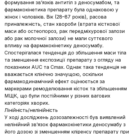
формування зв’язків антитіл з деносумабом, та
фармакокінетика препарату була однаковою у
жінок і чоловіків. Вік (28–87 років), расова
приналежність, стан хвороби (втрата кісткової
маси або остеопороз, рак передміхурової залози
або рак молочної залози) не мали суттєвого
впливу на фармакокінетику деносумабу.
Спостерігалася тенденція до збільшення маси тіла
та зменшення експозиції препарату з огляду на
показники AUC та Cmax. Однак така тенденція не
вважається клінічно значущою, оскільки
фармакодинамічний ефект оцінюється за
маркерами ремоделювання кісток та збільшенням
МЩК, що були постійними у різних вагових
категоріях хворих.
Лінійність/нелінійність
У ході досліджень дозозалежності був виявлений
нелінійний зв’язок фармакокінетики деносумабу з
його дозою зі зменшенням кліренсу препарату при