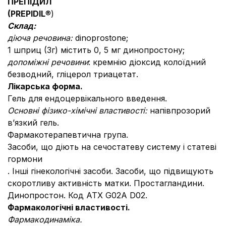
ПРЕПІДИЛ
(PREPIDIL
®)
Склад:
діюча речовина:
dinoprostone;
1 шприц (3г) містить 0, 5 мг динопростону;
допоміжні речовини
: кремнію діоксид колоїдний
безводний, гліцерол триацетат.
Лікарська форма.
Гель для ендоцервікального введення.
Основні фізико-хімічні властивості:
напівпрозорий
в’язкий гель.
Фармакотерапевтична група.
Засоби, що діють на сечостатеву систему і статеві
гормони
. Інші гінекологічні засоби. Засоби, що підвищують
скоротливу активність матки. Простагландини.
Динопростон. Код АТХ G02A D02.
Фармакологічні властивості.
Фармакодинаміка.