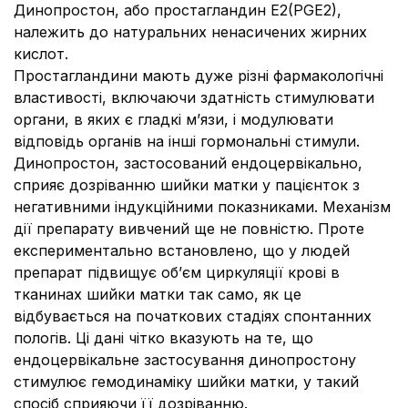
Динопростон, або простагландин E2(PGE2),
належить до натуральних ненасичених жирних
кислот.
Простагландини мають дуже різні фармакологічні
властивості, включаючи здатність стимулювати
органи, в яких є гладкі м’язи, і модулювати
відповідь органів на інші гормональні стимули.
Динопростон, застосований ендоцервікально,
сприяє дозріванню шийки матки у пацієнток з
негативними індукційними показниками. Механізм
дії препарату вивчений ще не повністю. Проте
експериментально встановлено, що у людей
препарат підвищує об’єм циркуляції крові в
тканинах шийки матки так само, як це
відбувається на початкових стадіях спонтанних
пологів. Ці дані чітко вказують на те, що
ендоцервікальне застосування динопростону
стимулює гемодинаміку шийки матки, у такий
спосіб сприяючи її дозріванню.