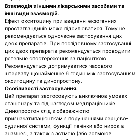
Взаємодія з іншими лікарськими засобами та
інші види взаємодій.
Ефект окситоцину при введенні екзогенних
простагландинів може підсилюватися. Тому не
рекомендується одночасне застосування цих
двох препаратів. При послідовному застосуванні
цих двох препаратів рекомендується проводити
ретельне спостереження за пацієнткою.
Рекомендується дотримуватися часового
інтервалу щонайменше 6 годин між застосуванням
окситоцину та динопростону.
Особливості застосування.
Цей препарат застосовують виключнов умовах
стаціонару та під наглядом медпрацівників.
Динопростон слід з обережністю
призначатипацієнткам з порушеннями серцево-
судинної системи, функції печінки або нирок в
анамнезі, а також з астмою (або астмоюв