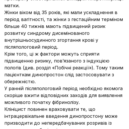
матки.
Жінки віком від 35 років, які мали ускладнення в
період вагітності, та жінки з гестаційним терміном
більше 40 тижнів мають підвищений ризик
розвитку синдрому дисемінованого
внутрішньосудинного згортання крові у
післяпологовий період.
Крім того, ці ж фактори можуть сприяти
підвищенню ризику, пов’язаного з індукцією
пологів (див. розділ «Побічні реакції»). Тому таким
пацієнткам динопростон слід застосовувати з
обережністю.
У ранній післяпологовий період необхідно якомога
скоріше вжити відповідних заходів для виявлення
можливого початку фібринолізу.
Клініцист повинен враховувати те, що
інтрацервікальне введення динопростону може
призводити до непередбачуваних розривів із