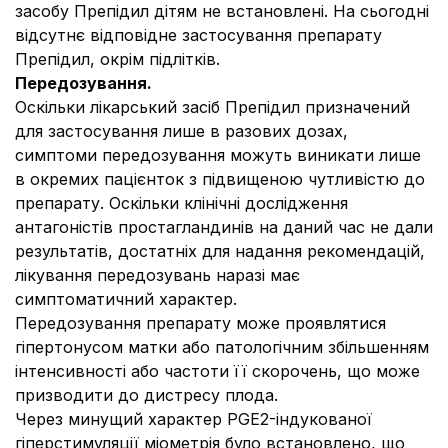
засобу Препідил дітям не встановлені. На сьогодні
відсутнє відповідне застосування препарату
Препідил, окрім підлітків.
Передозування.
Оскільки лікарський засіб Препідил призначений
для застосування лише в разових дозах,
симптоми передозування можуть виникати лише
в окремих пацієнток з підвищеною чутливістю до
препарату. Оскільки клінічні дослідження
антагоністів простагландинів на даний час не дали
результатів, достатніх для надання рекомендацій,
лікування передозувань наразі має
симптоматичний характер.
Передозування препарату може проявлятися
гіпертонусом матки або патологічним збільшенням
інтенсивності або частоти її скорочень, що може
призводити до дистресу плода.
Через минущий характер PGE2-індукованої
гіперстимуляції міометрія було встановлено, що