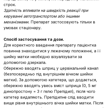
строк.
Здатність впливати на швидкість реакції при
керуванні автотранспортом або іншими
механізмами.
Препарат застосовують тільки в
умовах стаціонару.
Спосіб застосування та дози.
Для коректного введення препарату пацієнтка
повинна знаходитися у лежачому положенні, а її
шийку матки необхідно візуалізувати за
допомогою дзеркала.
Обережно вводять шприц у цервікальний канал
(безпосередньо під внутрішнім вічком шийки
матки). За допомогою катетера, що додається,
обережно вводять увесь вміст шприца (0, 5 мг
динопростону = 3 г гелю Препідил), після чого
катетер видаляють. Препідилне слід вводити
вище рівня внутрішнього вічка шийки матки. Після