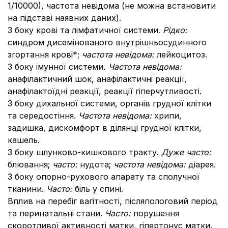
1/10000), частота невідома (не можна встановити
на підставі наявних даних).
З боку крові та лімфатичної системи.
Рідко:
синдром дисемінованого внутрішньосудинного
згортання крові*;
частота невідома:
лейкоцитоз.
З боку імунної системи
. Частота невідома:
анафілактичний шок, анафілактичні реакції,
анафілактоїдні реакції, реакції гіперчутливості.
З боку дихальної системи, органів грудної клітки
та середостіння.
Частота невідома:
хрипи,
задишка, дискомфорт в ділянці грудної клітки,
кашель.
З боку шлунково-кишкового тракту.
Дуже часто:
блювання;
часто:
нудота;
частота невідома:
діарея.
З боку опорно-рухового апарату та сполучної
тканини.
Часто:
біль у спині.
Вплив на перебіг вагітності, післяпологовий період
та перинатальні стани.
Часто:
порушення
скоротливої активності матки, гіпертонус матки,