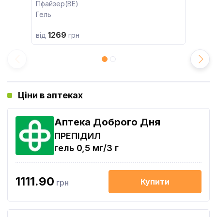
Пфайзер(BE)
Гель
1269
від
грн
Ціни в аптеках
Аптека Доброго Дня
ПРЕПІДИЛ
гель 0,5 мг/3 г
1111.90
Купити
грн