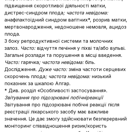
підвищення скоротливої діяльності матки,
дистрес-синдром плода
; частота невідома:
анафілактоїдний синдром вагітних*, розрив матки,
мертвонародження, недоношене немовля, ацидоз
плода.
З боку репродуктивної системи та молочних
залоз
. Часто:
відчуття печіння у піхві та/або вульві.
Загальні розлади та порушення в місці введення
.
Часто:
гарячка
; частота невідома:
біль.
Дослідження
. Дуже часто:
зміна частоти серцевих
скорочень плода
;
частота невідома:
низький
показник за шкалою Апгар.
* Див. розділ «Особливості застосування».
Звітування про підозрювані побічніреакції
Звітування про підозрювані побічні реакції після
реєстрації лікарського засобу має важливе
значення. Це дає змогу здійснювати безперервний
моніторинг співвідношення ризик/користь