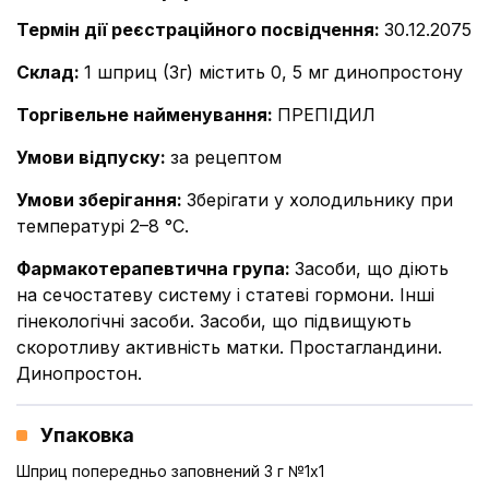
Термін дії реєстраційного посвідчення
:
30.12.2075
Склад
:
1 шприц (3г) містить 0, 5 мг динопростону
Торгівельне найменування
:
ПРЕПІДИЛ
Умови відпуску
:
за рецептом
Умови зберігання
:
Зберігати у холодильнику при
температурі 2–8 °С.
Фармакотерапевтична група
:
Засоби, що діють
на сечостатеву систему і статеві гормони. Інші
гінекологічні засоби. Засоби, що підвищують
скоротливу активність матки. Простагландини.
Динопростон.
Упаковка
Шприц попередньо заповнений 3 г №1x1