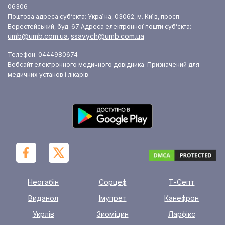
06306
Поштова адреса суб‘єкта: Україна, 03062, м. Київ, просп.
Берестейський, буд. 67
Адреса електронної пошти суб’єкта:
umb@umb.com.ua
ssavych@umb.com.ua
,
Телефон: 0444980674
Вебсайт електронного медичного довідника. Призначений для
медичних установ і лікарів
Неогабін
Сорцеф
Т-Септ
Виданол
Імупрет
Канефрон
Укрлів
Зиоміцин
Ларфікс