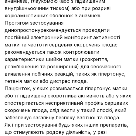
анамнезі), глаукомою (або з підвищеним
внутрішньоочним тиском) або при розриві
хоріоамніотичних оболонок в анамнезі.
Протягом застосування
динопростонурекомендується проводити
постійний електронний моніторинг активності
матки та частоти серцевих скорочень плода;
рекомендується також контролювати
характеристики шийки матки (розкриття,
розм’якшення та розширення) для своєчасного
виявлення побічних реакцій, таких як гіпертонус,
тетанія матки або дистрес плода.
Пацієнток, у яких розвивається гіпертонус матки
або її підвищена скоротлива активність або у яких
спостерігається несприятливий профіль серцевих
скорочень плода, слід вести у такий спосіб, який
забезпечує загальну безпеку вагітної та плода.
Як і при застосуванні будь-яких інших препаратів,
що стимулюють родову діяльність, у разі