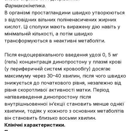
Фармакокінетика
.
В організмі простагландини швидко утворюються
з відповідних вільних поліненасичених жирних
кислот. Ці сполуки мають виражену дію навіть у
мінімальній кількості, а потім швидко
трансформуються в неактивні метаболіти.
Після ендоцервікального введення удозі 0, 5 мг
(гель) концентрація динопростону у плазмі крові
(у периферичній системі кровообігу) досягає
максимуму через 30–40 хвилин, після чого швидко
знижується до початкового рівня, незалежно від
рівня скоротливої активності матки. Період
напіввиведення динопростону після
внутрішньовенної ін’єкції становить менше однієї
хвилини, тодіяк у кожного з основних метаболітів
він становить близько восьми хвилин.
Клінічні характеристики.