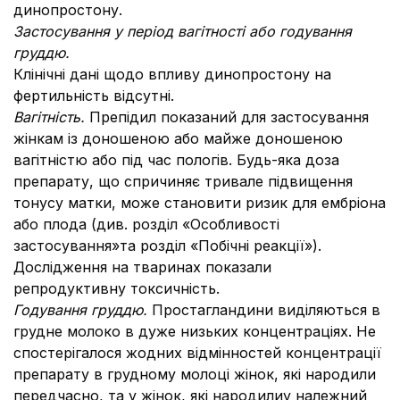
динопростону.
Застосування у період вагітності або годування
груддю.
Клінічні дані щодо впливу динопростону на
фертильність відсутні.
Вагітність.
Препідил показаний для застосування
жінкам із доношеною або майже доношеною
вагітністю або під час пологів. Будь-яка доза
препарату, що спричиняє тривале підвищення
тонусу матки, може становити ризик для ембріона
або плода (див. розділ «Особливості
застосування»та розділ «Побічні реакції»).
Дослідження на тваринах показали
репродуктивну токсичність.
Годування груддю.
Простагландини виділяються в
грудне молоко в дуже низьких концентраціях. Не
спостерігалося жодних відмінностей концентрації
препарату в грудному молоці жінок, які народили
передчасно, та у жінок, які народилиу належний