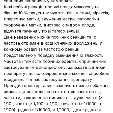
серцевих скорочень у немовляти.
Інші побічні реакції, про які повідомлялося у не
більше 10 % пацієнтів: нудота, біль у спині, пірексія,
гіпертонус матки, звуження матки, патологічні
скорочення матки, дистрес-синдром плода,
відчуття печіння у піхві та/або вульві.
Дані наведених нижче побічних реакцій та їх
частота отримані в ході клінічних досліджень. У
кожному розділі за частотою реакції
представлено у порядку зменшення їх тяжкості.
Частота і тяжкість побічних ефектів, спричинених
застосуванням динопростону, залежать від дози
препарату і деякою мірою визначаються способом
введення. Під час застосування препарату
Препідил спостерігалися зазначені нижче небажані
явища, що розподілені на категорії залежно від
частоти, з якою вони виникають: дуже часто (≥
1/10), часто (≥ 1/100, < 1/10), нечасто (≥ 1/1000, <
1/100), рідко (≥ 1/10000, < 1/1000), дуже рідко (<