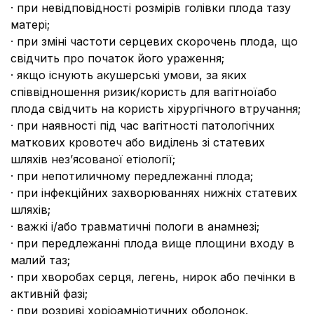
· при невідповідності розмірів голівки плода тазу
матері;
· при зміні частоти серцевих скорочень плода, що
свідчить про початок його ураження;
· якщо існують акушерські умови, за яких
співвідношення ризик/користь для вагітноїабо
плода свідчить на користь хірургічного втручання;
· при наявності під час вагітності патологічних
маткових кровотеч або виділень зі статевих
шляхів нез’ясованої етіології;
· при непотиличному передлежанні плода;
· при інфекційних захворюваннях нижніх статевих
шляхів;
· важкі і/або травматичні пологи в анамнезі;
· при передлежанні плода вище площини входу в
малий таз;
· при хворобах серця, легень, нирок або печінки в
активній фазі;
· при розриві хоріоамніотичних оболонок.