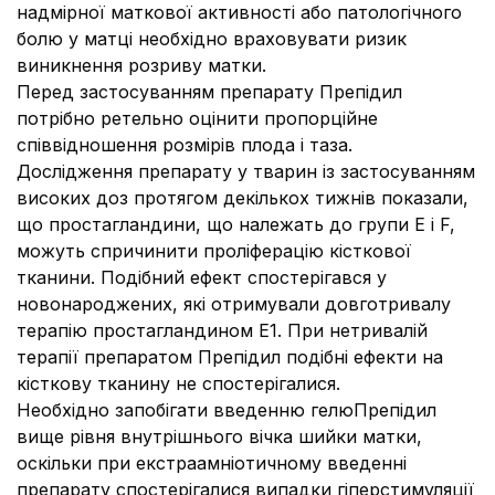
надмірної маткової активності або патологічного
болю у матці необхідно враховувати ризик
виникнення розриву матки.
Перед застосуванням препарату Препідил
потрібно ретельно оцінити пропорційне
співвідношення розмірів плода і таза.
Дослідження препарату у тварин із застосуванням
високих доз протягом декількох тижнів показали,
що простагландини, що належать до групи E і F,
можуть спричинити проліферацію кісткової
тканини. Подібний ефект спостерігався у
новонароджених, які отримували довготривалу
терапію простагландином Е1. При нетривалій
терапії препаратом Препідил подібні ефекти на
кісткову тканину не спостерігалися.
Необхідно запобігати введенню гелюПрепідил
вище рівня внутрішнього вічка шийки матки,
оскільки при екстраамніотичному введенні
препарату спостерігалися випадки гіперстимуляції