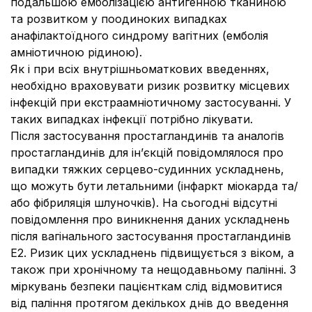
подальшою емболізацією антигенною тканиною
та розвитком у поодиноких випадках
анафілактоїдного синдрому вагітних (емболія
амніотичною рідиною).
Як і при всіх внутрішньоматкових введеннях,
необхідно враховувати ризик розвитку місцевих
інфекцій при екстраамніотичному застосуванні. У
таких випадках інфекції потрібно лікувати.
Після застосування простагландинів та аналогів
простагландинів для ін’єкцій повідомлялося про
випадки тяжких серцево-судинних ускладнень,
що можуть бути летальними (інфаркт міокарда та/
або фібриляція шлуночків). На сьогодні відсутні
повідомлення про виникнення даних ускладнень
після вагінального застосування простагландинів
Е2. Ризик цих ускладнень підвищується з віком, а
також при хронічному та нещодавньому палінні. З
міркувань безпеки пацієнткам слід відмовитися
від паління протягом декількох днів до введення