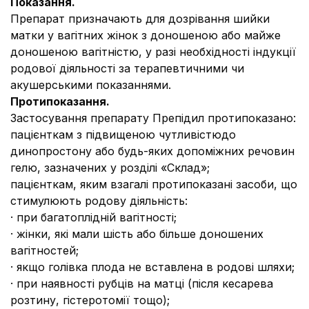
Показання.
Препарат призначають для дозрівання шийки
матки у вагітних жінок з доношеною або майже
доношеною вагітністю, у разі необхідності індукції
родової діяльності за терапевтичними чи
акушерськими показаннями.
Протипоказання.
Застосування препарату Препідил протипоказано:
пацієнткам з підвищеною чутливістюдо
динопростону або будь-яких допоміжних речовин
гелю, зазначених у розділі «Склад»;
пацієнткам, яким взагалі протипоказані засоби, що
стимулюють родову діяльність:
· при багатоплідній вагітності;
· жінки, які мали шість або більше доношених
вагітностей;
· якщо голівка плода не вставлена в родові шляхи;
· при наявності рубців на матці (після кесарева
розтину, гістеротомії тощо);