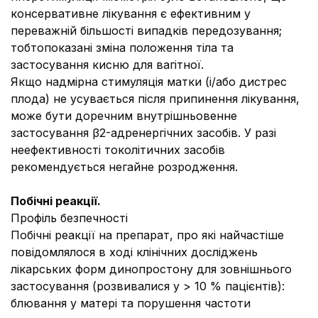
консервативне лікування є ефективним у
переважній більшості випадків передозування;
тобтопоказані зміна положення тіла та
застосування кисню для вагітної.
Якщо надмірна стимуляція матки (і/або дистрес
плода) не усувається після припинення лікування,
може бути доречним внутрішньовенне
застосування β2-адренергічних засобів. У разі
неефективності токолітичних засобів
рекомендується негайне розродження.
Побічні реакції.
Профіль безпечності
Побічні реакції на препарат, про які найчастіше
повідомлялося в ході клінічних досліджень
лікарських форм динопростону для зовнішнього
застосування (розвивалися у > 10 % пацієнтів):
блювання у матері та порушення частоти