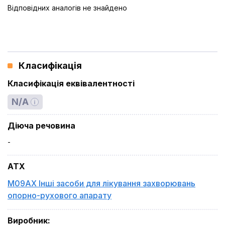
Відповідних аналогів не знайдено
Класифікація
Класифікація еквівалентності
N/A
Діюча речовина
-
ATX
M09AX Інші засоби для лікування захворювань
опорно-рухового апарату
Виробник
: