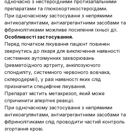
одночасно з нестероїдними протизапальними
препаратами та глюкокортикостероїдами.
При одночасному застосуванні з непрямими
антикоагулянтами, антиагрегантними засобами та
фібринолітиками можливе посилення їхньої дії.
Особливості застосування.
Перед початком лікування пацієнт повинен
звернутись до лікаря для виключення наявності
системних аутоімунних захворювань
(ревматоїдного артриту, анкілозуючого
спондиліту, системного червоного вовчака,
склеродермії), у разі наявності яких слід
призначити специфічне лікування.
Препарат містить метакрезол, який може
спричинити алергічні реакції.
При одночасному застосуванні з непрямими
антикоагулянтами, антиагрегантними засобами та
фібринолітиками слід проводити частий контроль
згортання крові.