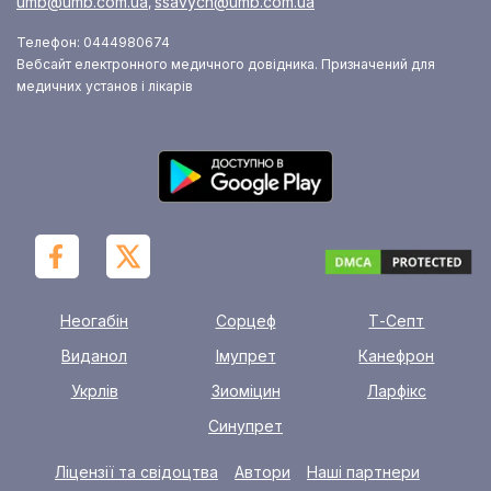
umb@umb.com.ua
ssavych@umb.com.ua
,
Телефон: 0444980674
Вебсайт електронного медичного довідника. Призначений для
медичних установ і лікарів
Неогабін
Сорцеф
Т-Септ
Виданол
Імупрет
Канефрон
Укрлів
Зиоміцин
Ларфікс
Синупрет
Ліцензії та свідоцтва
Автори
Наші партнери