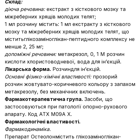
Склад:
діюча речовина:
екстракт з кісткового мозку та
міжреберних хрящів молодих телят;
1 мл розчину містить: 1 мл екстракту з кісткового
мозку та міжреберних хрящів молодих телят, що
міститьглікозаміноглікан-пептидного комплексу не
менше 2, 25 мг;
допоміжні речовини:
метакрезол, 0, 1 М розчин
кислоти хлористоводневої, вода для ін’єкцій.
Лікарська форма.
Розчиндля ін’єкцій.
Основні фізико-хімічні властивості:
прозорий
розчин жовтувато-коричневого кольору з запахом
метакрезолу, без механічних включень.
Фармакотерапевтична група.
Засоби, що
застосовуються при патології опорно-рухового
апарату. Код АТХ М09A Х.
Фармакологічні властивості.
Фармакодинаміка.
Препарат Остеолонмістить глікозаміноглікан-