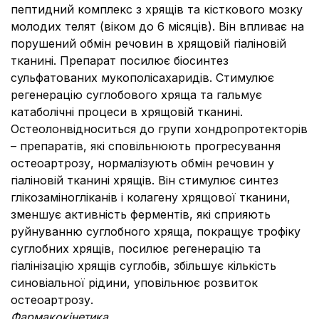
пептидний комплекс з хрящів та кісткового мозку
молодих телят (віком до 6 місяців). Він впливає на
порушений обмін речовин в хрящовій гіаліновій
тканині. Препарат посилює біосинтез
сульфатованих мукополісахаридів. Стимулює
регенерацію суглобового хряща та гальмує
катаболічні процеси в хрящовій тканині.
Остеолонвідноситься до групи хондропротекторів
– препаратів, які сповільнюють прогресування
остеоартрозу, нормалізують обмін речовин у
гіаліновій тканині хрящів. Він стимулює синтез
глікозаміногліканів і колагену хрящової тканини,
зменшує активність ферментів, які сприяють
руйнуванню суглобного хряща, покращує трофіку
суглобних хрящів, посилює регенерацію та
гіалінізацію хрящів суглобів, збільшує кількість
синовіальної рідини, уповільнює розвиток
остеоартрозу.
Фармакокінетика.