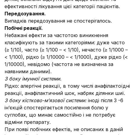
ефективності лікування цієї категорії пацієнтів.
Передозування.
Випадків передозування не спостерігалось.
Побічні реакції.
Небажані ефекти за частотою виникнення
класифікують за такими категоріями: дуже часто
(≥ 1/10), часто (≥ 1/100 – < 1/10), нечасто (≥ 1/1000 –
< 1/100), рідко (≥ 1/10000 – < 1/1000), дуже рідко (<
1/10000), невідомо (частота не визначена за
наявними даними).
З боку імунної системи.
Рідко: алергічні реакції, в тому числі анафілактоїдні
реакції, анафілактичний шок, набряк ділянки шиї.
З боку кістково-м’язової системи:
іноді після 3 -6
ін’єкцій спостерігається посилення болю у
суглобах, що минає самостійно і не потребує
відміни препарату.
При появі побічних ефектів, не описаних в даній