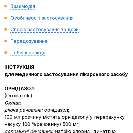
Взаємодія
Особливості застосування
Спосіб застосування та дози
Передозування
Побічні реакції
ІНСТРУКЦІЯ
для медичного застосування лікарського засобу
ОРНІДАЗОЛ
(Ornidazole)
Склад:
діюча речовина:
орнідазол;
100 мл розчину містять орнідазолу(у перерахунку
насуху 100 %речовину) 500 мг;
допоміжні речовини:
натрію хлорид, динатрію