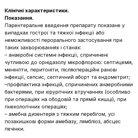
Клінічні характеристики.
Показання.
Парентеральне введення препарату показане у
випадках гострої та тяжкої інфекції або
неможливості перорального застосування при
таких захворюваннях і станах:
– анаеробні системні інфекції, спричинені
чутливою до орнідазолу мікрофлорою: септицемія,
менінгіти, перитоніти, післяопераційні ранові
інфекції, сепсис, септичний аборт та ендометрит;
–профілактика інфекцій, спричинених анаеробними
бактеріями, при хірургічних втручаннях (особливо
при операціях на ободовій та прямій кишці), при
гінекологічних операціях;
– амебна дизентерія з тяжким перебігом, усі
позакишкові форми амебіазу, лямбліоз, абсцес
печінки.