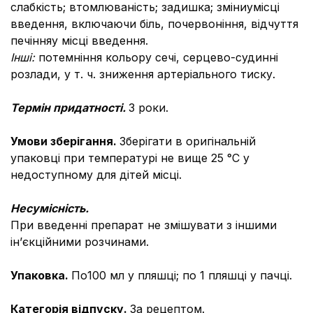
слабкість; втомлюваність; задишка; зміниyмісці
введення, включаючи біль, почервоніння, відчуття
печінняy місці введення.
Інші:
потемніння кольору сечі, серцево-судинні
розлади, у т. ч. зниження артеріального тиску.
Термін придатності.
3 роки.
Умови зберігання.
Зберігати в оригінальній
упаковці при температурі не вище 25 °C у
недоступному для дітей місці.
Несумісність.
При введенні препарат не змішувати з іншими
ін’єкційними розчинами.
Упаковка.
По100 мл у пляшці; по 1 пляшці у пачці.
Категорія відпуску.
За рецептом.