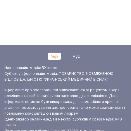
Укр
Рус
Назва онлайн-медіа: RX index
Суб‘єкт у сфері онлайн-медіа: ТОВАРИСТВО З ОБМЕЖЕНОЮ
ВІДПОВІДАЛЬНІСТЮ “УКРАЇНСЬКИЙ МЕДИЧНИЙ ВІСНИК”
Інформація про препарати, які відпускаються за рецептом лікаря,
розміщена на сайті, призначена виключно для спеціалістів. Дана
інформація не може бути використана для самостійного приняття
рішення про застосування цих препаратів та не може замінити візит і
повноцінну консультацію з вашим лікарем.
Ідентифікатор онлайн-медіа в Реєстрі суб‘єктів у сфері медіа: R40-
06306
Поштова адреса суб‘єкта: Україна, 03062, м. Київ, просп.