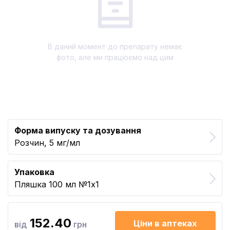
В даний момент до препарату немає
фото, але ми працюємо над цим
Форма випуску та дозування
Розчин, 5 мг/мл
Упаковка
Пляшка 100 мл №1x1
152.40
Ціни в аптеках
від
грн