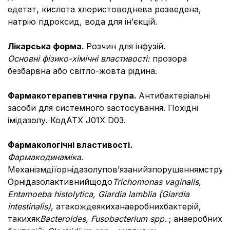
едетат, кислота хлористоводнева розведена,
натрію гідроксид, вода для ін’єкцій.
Лікарська форма.
Розчин для інфузій.
Основні фізико-хімічні властивості:
прозора
безбарвна або світло-жовта рідина.
Фармакотерапевтична група.
Антибактеріальні
засоби для системного застосування. Похідні
імідазолу. КодATХ J01X D03.
Фармакологічні властивості
.
Фармакодинаміка.
Механізмдіїорнідазолупов’язанийзпорушеннямструк
Орнідазолактивнийщодо
Trichomonas vaginalis,
Entamoeba histolytica, Giardia lamblia (Giardia
intestinalis)
, атакождеякиханаеробнихбактерій,
такихяк
Bacteroides, Fusobacterium spp
. ; анаеробних