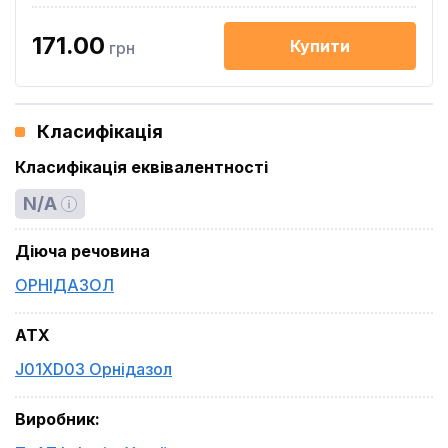
171.00
Купити
грн
Класифікація
Класифікація еквівалентності
N/A
Діюча речовина
ОРНІДАЗОЛ
ATX
J01XD03 Орнідазол
Виробник
: