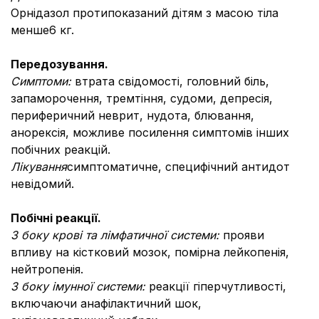
Орнідазол протипоказаний дітям з масою тіла
менше6 кг.
Передозування.
Симптоми:
втрата свідомості, головний біль,
запаморочення, тремтіння, судоми, депресія,
периферичний неврит, нудота, блювання,
анорексія, можливе посилення симптомів інших
побічних реакцій.
Лікування
симптоматичне, специфічний антидот
невідомий.
Побічні реакції.
З боку крові та лімфатичної системи:
прояви
впливу на кістковий мозок, помірна лейкопенія,
нейтропенія.
З боку імунної системи:
реакції гіперчутливості,
включаючи анафілактичний шок,