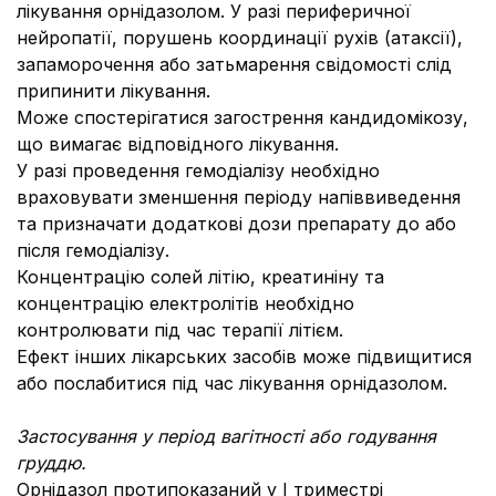
лікування орнідазолом. У разі периферичної
нейропатії, порушень координації рухів (атаксії),
запаморочення або затьмарення свідомості слід
припинити лікування.
Може спостерігатися загострення кандидомікозу,
що вимагає відповідного лікування.
У разі проведення гемодіалізу необхідно
враховувати зменшення періоду напіввиведення
та призначати додаткові дози препарату до або
після гемодіалізу.
Концентрацію солей літію, креатиніну та
концентрацію електролітів необхідно
контролювати під час терапії літієм.
Ефект інших лікарських засобів може підвищитися
або послабитися під час лікування орнідазолом.
Застосування у період вагітності або годування
груддю.
Орнідазол протипоказаний у I триместрі