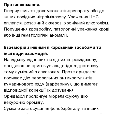
Протипоказання.
Гіперчутливість
докомпонентівпрепарату або до
інших похідних нітроімідазолу. Ураження ЦНС,
епілепсія, розсіяний склероз, хронічний алкоголізм.
Порушення кровообігу, патологічні ураження крові
або інші гематологічні аномалії.
Взаємодія з іншими лікарськими засобами та
інші види взаємодій.
На відміну від інших похідних нітроімідазолу,
орнідазол не пригнічує альдегіддегідрогеназу і
тому сумісний з алкоголем. Проте орнідазол
посилює дію пероральних антикоагулянтів
кумаринового ряду (варфарину), що вимагає
відповідної корекції їх дозування.
Орнідазол пролонгує міорелаксуючу дію
векуронію броміду.
Сумісне застосування фенобарбіталу та інших