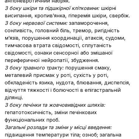
ангіоневротичний набряк.
З боку шкіри та підшкірної клітковини:
шкірні
висипання, кропив’янка, гіперемія шкіри, свербіж.
З боку нервової системи:
запаморочення,
сонливість, головний біль, тремор, ригідність
м’язів, порушення координації, атаксія, судоми,
тимчасова втрата свідомості, сплутаність
свідомості, ознаки сенсорної або змішаної
периферичної нейропатії, збудження.
З боку травного тракту:
порушення смаку,
металевий присмак у роті, сухість у роті,
обкладеність язика, нудота, блювання, диспепсія,
відчуття тяжкості і болючості в епігастральній
ділянці.
З боку печінки та жовчовивідних шляхів:
гепатотоксичність, зміни печінкових
функціональних проб.
Загальні розлади та зміни у місці введення:
підвищення температури тіла;
озноб; загальна