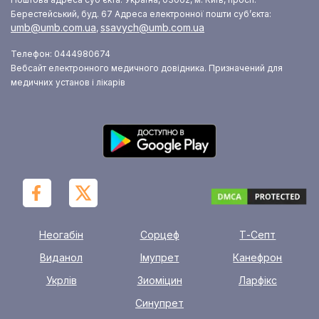
Берестейський, буд. 67
Адреса електронної пошти суб’єкта:
umb@umb.com.ua
ssavych@umb.com.ua
,
Телефон: 0444980674
Вебсайт електронного медичного довідника. Призначений для
медичних установ і лікарів
Неогабін
Сорцеф
Т-Септ
Виданол
Імупрет
Канефрон
Укрлів
Зиоміцин
Ларфікс
Синупрет