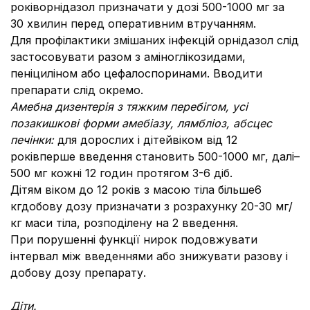
років
орнідазол призначати у дозі 500-1000 мг за
30 хвилин перед оперативним втручанням.
Для профілактики змішаних інфекцій орнідазол слід
застосовувати разом з аміноглікозидами,
пеніциліном або цефалоспоринами. Вводити
препарати слід окремо.
Амебна дизентерія з тяжким перебігом, усі
позакишкові форми амебіазу, лямбліоз, абсцес
печінки:
для дорослих і дітейвіком від 12
роківперше введення становить 500-1000 мг, далі–
500 мг кожні 12 годин протягом 3-6 діб.
Дітям віком до 12 років з масою тіла більше6
кг
добову дозу призначати з розрахунку 20-30 мг/
кг маси тіла, розподілену на 2 введення.
При порушенні функції нирок подовжувати
інтервал між введеннями або знижувати разову і
добову дозу препарату.
Діти.