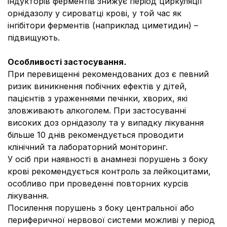
індукторів ферментів знижує період циркуляції
орнідазолу у сироватці крові, у той час як
інгібітори ферментів (наприклад циметидин) –
підвищують.
Особливості застосування
.
При перевищенні рекомендованих доз є певний
ризик виникнення побічних ефектів у дітей,
пацієнтів з ураженнями печінки, хворих, які
зловживають алкоголем. При застосуванні
високих доз орнідазолу та у випадку лікування
більше 10 днів рекомендується проводити
клінічний та лабораторний моніторинг.
У осіб при наявності в анамнезі порушень з боку
крові рекомендується контроль за лейкоцитами,
особливо при проведенні повторних курсів
лікування.
Посилення порушень з боку центральної або
периферичної нервової системи можливі у період