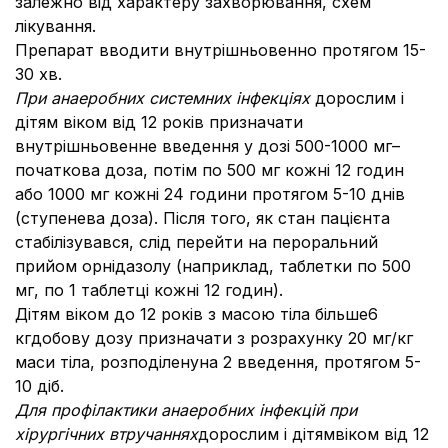
залежно від характеру захворювання, схем
лікування.
Препарат вводити внутрішньовенно протягом 15-
30 хв.
При анаеробних системних інфекціях
дорослим і
дітям віком від 12 років призначати
внутрішньовенне введення у дозі 500-1000 мг–
початкова доза, потім по 500 мг кожні 12 годин
або 1000 мг кожні 24 години протягом 5-10 днів
(ступенева доза). Після того, як стан пацієнта
стабілізувався, слід перейти на пероральний
прийом орнідазолу (наприклад, таблетки по 500
мг, по 1 таблетці кожні 12 годин).
Дітям віком до 12 років з масою тіла більше6
кг
добову дозу призначати з розрахунку 20 мг/кг
маси тіла, розподіленуна 2 введення, протягом 5-
10 діб.
Для профілактики анаеробних інфекцій при
хірургічних втручаннях
дорослим і дітямвіком від 12