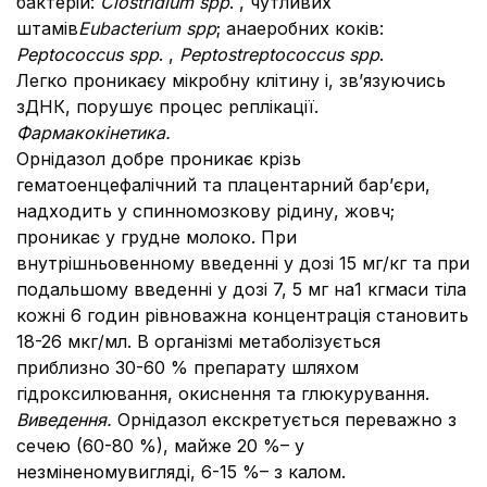
бактерій:
Clostridium spp
. , чутливих
штамів
Eubacterium spp
; анаеробних коків:
Peptococcus spp
. ,
Peptostreptococcus spp
.
Легко проникаєу мікробну клітину і, зв’язуючись
зДНК, порушує процес реплікації.
Фармакокінетика.
Орнідазол добре проникає крізь
гематоенцефалічний та плацентарний бар’єри,
надходить у спинномозкову рідину, жовч;
проникає у грудне молоко. При
внутрішньовенному введенні у дозі 15 мг/кг та при
подальшому введенні у дозі 7, 5 мг на1 кгмаси тіла
кожні 6 годин рівноважна концентрація становить
18-26 мкг/мл. В організмі метаболізується
приблизно 30-60 % препарату шляхом
гідроксилювання, окиснення та глюкурування.
Виведення.
Орнідазол екскретується переважно з
сечею (60-80 %), майже 20 %– у
незміненомувигляді, 6-15 %– з калом.