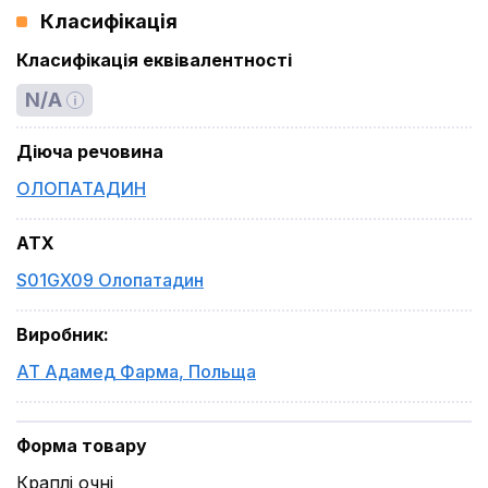
Класифікація
Класифікація еквівалентності
N/A
Діюча речовина
ОЛОПАТАДИН
ATX
S01GX09 Олопатадин
Виробник
:
АТ Адамед Фарма
,
Польща
Форма товару
Краплі очні