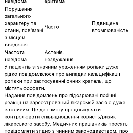
невідома
еритема
Порушення
загального
характеру та
Підвищена
Часто
стани, пов’язані
втомлюваність
з місцем
введення
Частота
Астенія,
невідома
нездужання
У пацієнтів зі значним ураженням рогівки дуже
рідко повідомлялося про випадки кальцифікації
рогівки при застосуванні очних крапель, що
містять фосфати.
Надання повідомлень про підозрювані побічні
реакції на зареєстрований лікарській засіб є дуже
важливим. Це дає змогу продовжувати
контролювати співвідношення користь/ризик
лікарського засобу. Медичних працівників просять
повідомляти згідно з чинним законодавством, про