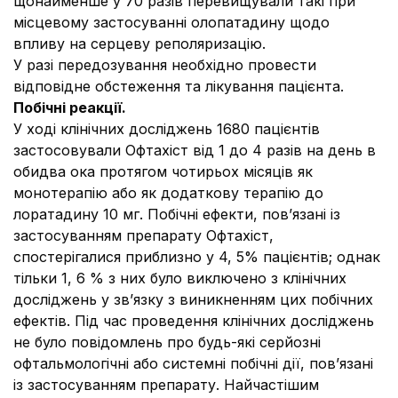
щонайменше у 70 разів перевищували такі при
місцевому застосуванні олопатадину щодо
впливу на серцеву реполяризацію.
У разі передозування необхідно провести
відповідне обстеження та лікування пацієнта.
Побічні реакції.
У ході клінічних досліджень 1680 пацієнтів
застосовували Офтахіст від 1 до 4 разів на день в
обидва ока протягом чотирьох місяців як
монотерапію або як додаткову терапію до
лоратадину 10 мг. Побічні ефекти, пов’язані із
застосуванням препарату Офтахіст,
спостерігалися приблизно у 4, 5% пацієнтів; однак
тільки 1, 6 % з них було виключено з клінічних
досліджень у зв’язку з виникненням цих побічних
ефектів. Під час проведення клінічних досліджень
не було повідомлень про будь-які серйозні
офтальмологічні або системні побічні дії, пов’язані
із застосуванням препарату. Найчастішим