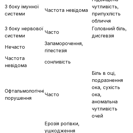
З боку імунної
чутливість,
Частота невідома
системи
припухлість
обличчя
З боку нервової
Головний біль,
Часто
системи
дисгевзія
Запаморочення,
Нечасто
гіпестезія
Частота
сонливість
невідома
Біль в оці,
подразнення
ока, сухість
Офтальмологічні
Часто
ока,
порушення
аномальна
чутливість
очей
Ерозія рогівки,
ушкодження