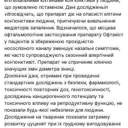
епітеліальними клітинами кон’юнктиви у людини,
що зумовлено гістаміном. Дані досліджень
in
vitro
свідчать, що препарат діє на опасисті клітини
кон’юнктиви людини, пригнічуючи вивільнення
медіаторів запалення. Відзначалося, що місцеве
офтальмологічне застосування препарату Офтахіст
у пацієнтів зі збереженою прохідністю
носослізного каналу зменшує назальні симптоми,
які часто супроводжують сезонний алерґічний
кон’юнктивіт. Препарат не спричиняє клінічно
значущих змін діаметра зіниці.
Доклінічні дані, отримані при проведенні
стандартних досліджень з безпеки, фармакології,
токсичності повторних доз, генотоксичності,
досліджень канцерогенного потенціалу та
токсичного впливу на репродуктивну функцію, не
показали будь-якої небезпеки для людини.
Дослідження на тваринах показали затримку
розвитку цуценят при їх грудному вигодовуванні