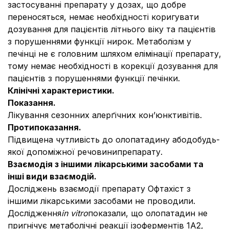
застосуванні препарату у дозах, що добре
переносяться, немає необхідності коригувати
дозування для пацієнтів літнього віку та пацієнтів
з порушеннями функції нирок. Метаболізм у
печінці не є головним шляхом елімінації препарату,
тому немає необхідності в корекції дозування для
пацієнтів з порушеннями функції печінки.
Клінічні характеристики.
Показання.
Лікування сезонних алерґічних кон’юнктивітів.
Протипоказання.
Підвищена чутливість до олопатадину абодобудь-
якої допоміжної речовинипрепарату.
Взаємодія з іншими лікарськими засобами та
інші види взаємодій.
Досліджень взаємодії препарату Офтахіст з
іншими лікарськими засобами не проводили.
Дослідження
in vitro
показали, що олопатадин не
пригнічує метаболічні реакції ізоферментів 1А2,