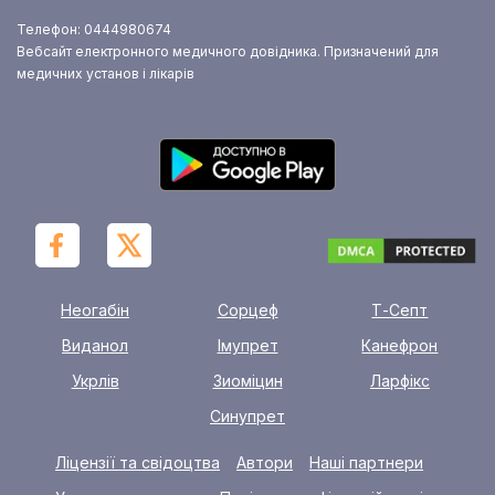
Телефон: 0444980674
Вебсайт електронного медичного довідника. Призначений для
медичних установ і лікарів
Неогабін
Сорцеф
Т-Септ
Виданол
Імупрет
Канефрон
Укрлів
Зиоміцин
Ларфікс
Синупрет
Ліцензії та свідоцтва
Автори
Наші партнери