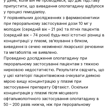
у день, коли він не проводився, що дає підставу
припустити, що виведення олопатадину відбулося
у процесі гемодіалізу.
У порівняльних дослідженнях з фармакокінетики
при пероральному застосуванні дози 10 мг у
молодих (середній вік – 21 рік) та літніх пацієнтів
(середній вік – 74 роки) будь-якої істотної різниці в
концентрації у плазмі, зв’язуванні з білком,
виведенні із сечею незміненої лікарської речовини
та метаболітів не виявлено.
Проведено дослідження олопатадину при
пероральному застосуванні пацієнтам з тяжкою
нирковою недостатністю. Результати свідчать, що
у цієї категорії пацієнтівможна очікувати деякою
мірою вищу концентрацію у плазмі при
застосуванні препарату Офтахіст. Оскільки
концентрація у плазмі після місцевого
офтальмологічного застосування олопатадину в
50 – 200 разів нижча, ніж при пероральному