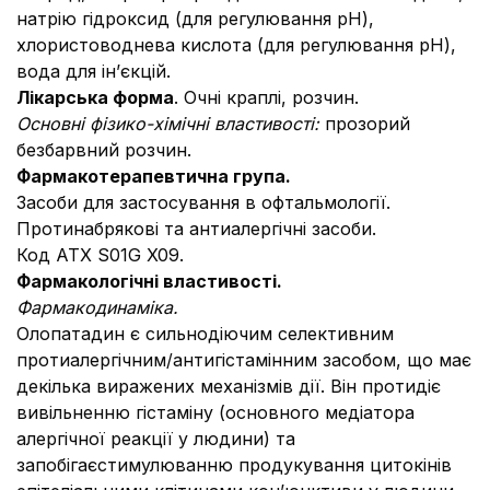
натрію гідроксид (для регулювання рН),
хлористоводнева кислота (для регулювання рН),
вода для ін’єкцій.
Лікарська форма
. Очні краплі, розчин.
Основні фізико-хімічні властивості:
прозорий
безбарвний розчин.
Фармакотерапевтична група.
Засоби для застосування в офтальмології.
Протинабрякові та антиалергічні засоби.
Код АТХ S01G X09.
Фармакологічні властивості.
Фармакодинаміка.
Олопатадин є сильнодіючим селективним
протиалергічним/антигістамінним засобом, що має
декілька виражених механізмів дії. Він протидіє
вивільненню гістаміну (основного медіатора
алергічної реакції у людини) та
запобігаєстимулюванню продукування цитокінів