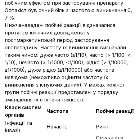
побічним ефектом при застосуванні препарату
Офтахіст був очний біль з частотою виникнення 0,
7 %.
Нижченаведені побічні реакції відзначалися
протягом клінічних досліджень і у
постмаркетинговий період застосування
олопатадину. Частоту їх виникнення визначали
таким чином: дуже часто (≥1/10), часто (> 1/100, <
1/10), нечасто (> 1/1000, ≤1/100), рідко (> 1/10000,
≤1/1000), дуже рідко (≤1/10000) або частота
невідома (неможливо оцінити частоту їх
виникнення з існуючих даних). У межах кожної
групи побічні реакції представлені у порядку
зменшення їх ступеня тяжкості.
Класи систем
Частота
Побічні реакції
органів
Інфекції та
Нечасто
Риніт
інвазії
Підвищена