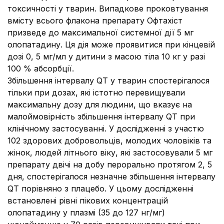
токсичності у тварин. Випадкове проковтування
вмісту всього флакона препарату Офтахіст
призведе до максимальної системної дії 5 мг
олопатадину. Ця дія може проявитися при кінцевій
дозі 0, 5 мг/мл у дитини з масою тіла 10 кг у разі
100 % абсорбції.
Збільшення інтервалу QT у тварин спостерігалося
тільки при дозах, які істотно перевищували
максимальну дозу для людини, що вказує на
малоймовірність збільшення інтервалу QT при
клінічному застосуванні. У дослідженні з участю
102 здорових добровольців, молодих чоловіків та
жінок, людей літнього віку, які застосовували 5 мг
препарату двічі на добу перорально протягом 2, 5
дня, спостерігалося незначне збільшення інтервалу
QT порівняно з плацебо. У цьому дослідженні
встановлені рівні пікових концентрацій
олопатадину у плазмі (35 до 127 нг/мг)