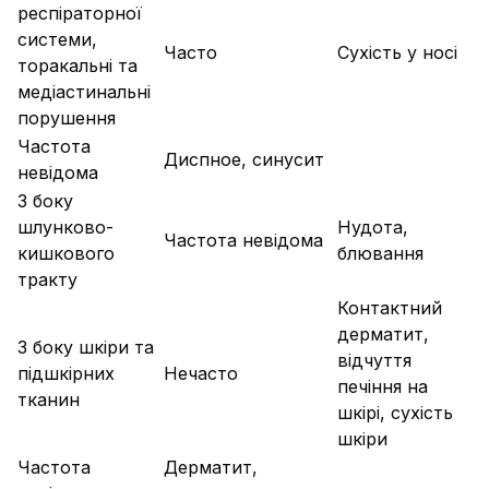
респіраторної
системи,
Часто
Сухість у носі
торакальні та
медіастинальні
порушення
Частота
Диспное, синусит
невідома
З боку
шлунково-
Нудота,
Частота невідома
кишкового
блювання
тракту
Контактний
дерматит,
З боку шкіри та
відчуття
підшкірних
Нечасто
печіння на
тканин
шкірі, сухість
шкіри
Частота
Дерматит,