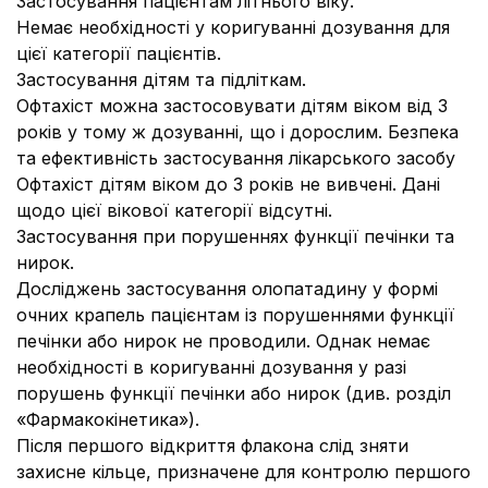
Застосування пацієнтам літнього віку.
Немає необхідності у коригуванні дозування для
цієї категорії пацієнтів.
Застосування дітям та підліткам.
Офтахіст можна застосовувати дітям віком від 3
років у тому ж дозуванні, що і дорослим. Безпека
та ефективність застосування лікарського засобу
Офтахіст дітям віком до 3 років не вивчені. Дані
щодо цієї вікової категорії відсутні.
Застосування при порушеннях функції печінки та
нирок.
Досліджень застосування олопатадину у формі
очних крапель пацієнтам із порушеннями функції
печінки або нирок не проводили. Однак немає
необхідності в коригуванні дозування у разі
порушень функції печінки або нирок (див. розділ
«Фармакокінетика»).
Після першого відкриття флакона слід зняти
захисне кільце, призначене для контролю першого