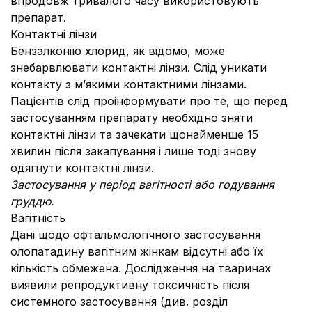
впродовж тривалого часу використовують
препарат.
Контактні лінзи
Бензалконію хлорид, як відомо, може
знебарвлювати контактні лінзи. Слід уникати
контакту з м’якими контактними лінзами.
Пацієнтів слід проінформувати про те, що перед
застосуванням препарату необхідно зняти
контактні лінзи та зачекати щонайменше 15
хвилин після закапування і лише тоді знову
одягнути контактні лінзи.
Застосування у період вагітності або годування
груддю.
Вагітність
Дані щодо офтальмологічного застосування
олопатадину вагітним жінкам відсутні або їх
кількість обмежена. Дослідження на тваринах
виявили репродуктивну токсичність після
системного застосування (див. розділ