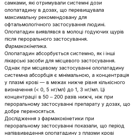
самками, які отримували системні дози
олопатадину в дозах, що перевищувала
максимальну рекомендовану для
офтальмологічного застосування людині.
Олопатадин виявлявся в молоці годуючих щурів
після перорального застосування.
Фармакокінетика.
Олопатадин абсорбується системно, як і інші
лікарські засоби для місцевого застосування.
Однак при місцевому застосуванні олопатадину
системна абсорбція є мінімальною, а концентрація
у плазмі крові — в межах нижче рівня кількісного
визначення (< 0, 5 нг/мл) до 1, 3 нг/мл. Ці
концентрації в 50 ‒ 200 разів нижчі, ніж при
пероральному застосуванні препарату у дозах, що
добре переносяться.
Дослідження з фармакокінетики при
пероральному застосуванні показали, що період
напіввиведення олопатадину з плазми крові