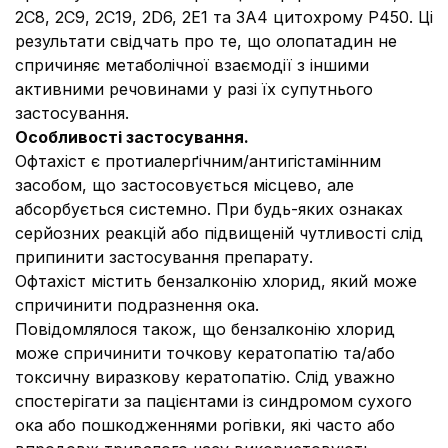
2С8, 2С9, 2С19, 2D6, 2E1 та 3А4 цитохрому Р450. Ці
результати свідчать про те, що олопатадин не
спричиняє метаболічної взаємодії з іншими
активними речовинами у разі їх супутнього
застосування.
Особливості застосування.
Офтахіст є протиалерґічним/антигістамінним
засобом, що застосовується місцево, але
абсорбується системно. При будь-яких ознаках
серйозних реакцій або підвищеній чутливості слід
припинити застосування препарату.
Офтахіст містить бензалконію хлорид, який може
спричинити подразнення ока.
Повідомлялося також, що бензалконію хлорид
може спричинити точкову кератопатію та/або
токсичну виразкову кератопатію. Слід уважно
спостерігати за пацієнтами із синдромом сухого
ока або пошкодженнями рогівки, які часто або