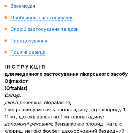
Взаємодія
Особливості застосування
Спосіб застосування та дози
Передозування
Побічні реакції
І Н С Т Р У К Ц І Я
для медичного застосування лікарського засобу
Офтахіст
(
Oftahist
)
Склад:
діюча речовина
: olopatadine;
1 мл розчину містить олопатадину гідрохлориду 1,
11 мг, що еквівалентно 1 мг олопатадину;
допоміжні речовини
: бензалконію хлорид, натрію
хлорид, натрію фосфат двохосновний безводний,