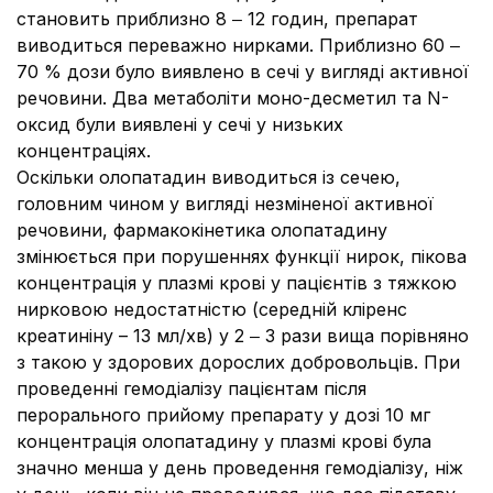
становить приблизно 8 ‒ 12 годин, препарат
виводиться переважно нирками. Приблизно 60 ‒
70 % дози було виявлено в сечі у вигляді активної
речовини. Два метаболіти моно-десметил та N-
оксид були виявлені у сечі у низьких
концентраціях.
Оскільки олопатадин виводиться із сечею,
головним чином у вигляді незміненої активної
речовини, фармакокінетика олопатадину
змінюється при порушеннях функції нирок, пікова
концентрація у плазмі крові у пацієнтів з тяжкою
нирковою недостатністю (середній кліренс
креатиніну – 13 мл/хв) у 2 ‒ 3 рази вища порівняно
з такою у здорових дорослих добровольців. При
проведенні гемодіалізу пацієнтам після
перорального прийому препарату у дозі 10 мг
концентрація олопатадину у плазмі крові була
значно менша у день проведення гемодіалізу, ніж