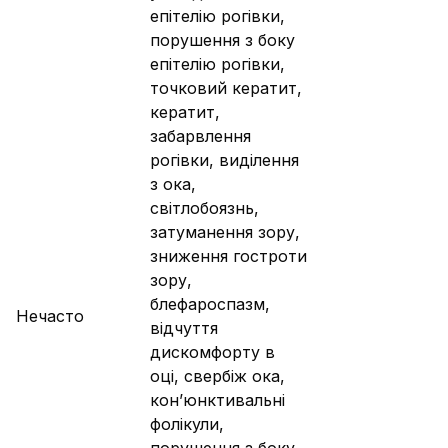
епітелію рогівки,
порушення з боку
епітелію рогівки,
точковий кератит,
кератит,
забарвлення
рогівки, виділення
з ока,
світлобоязнь,
затуманення зору,
зниження гостроти
зору,
блефароспазм,
Нечасто
відчуття
дискомфорту в
оці, свербіж ока,
кон’юнктивальні
фолікули,