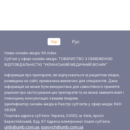
Укр
Рус
Назва онлайн-медіа: RX index
Суб‘єкт у сфері онлайн-медіа: ТОВАРИСТВО З ОБМЕЖЕНОЮ
ВІДПОВІДАЛЬНІСТЮ “УКРАЇНСЬКИЙ МЕДИЧНИЙ ВІСНИК”
Інформація про препарати, які відпускаються за рецептом лікаря,
розміщена на сайті, призначена виключно для спеціалістів. Дана
інформація не може бути використана для самостійного приняття
рішення про застосування цих препаратів та не може замінити візит і
повноцінну консультацію з вашим лікарем.
Ідентифікатор онлайн-медіа в Реєстрі суб‘єктів у сфері медіа: R40-
06306
Поштова адреса суб‘єкта: Україна, 03062, м. Київ, просп.
Берестейський, буд. 67
Адреса електронної пошти суб’єкта:
umb@umb.com.ua
ssavych@umb.com.ua
,