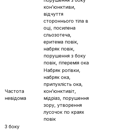
порушення з боку
кон’юнктиви,
відчуття
стороннього тіла в
оці, посилена
сльозотеча,
еритема повік,
набряк повік,
порушення з боку
повік, гіперемія ока
Набряк рогівки,
набряк ока,
припухлість ока,
Частота
кон’юнктивіт,
невідома
мідріаз, порушення
зору, утворення
лусочок по краях
повік
З боку