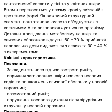
пантотенової кислоти у тілі та у клітинах шкіри.
Вітамін переноситься у плазму крові у зв’язаній з
протеїном формі. Як важливий структурний
елемент, пантотенова кислота об’єднується з
коензимом А та розповсюджується по організму.
Детальні дослідження метаболізму на шкірі та
слизових оболонках відсутні. 60 – 70 % прийнятої
перорально дози виділяється з сечею та 30 – 40 %
з екскрементами.
Клінічні характеристики.
Показання.
– Закладеність носа під час гострого риніту;
– сприяння загоюванню шкіри навколо носових
ходів та пошкоджень слизової оболонки у носовій
порожнині;
– вазомоторний риніт;
– порушення носового дихання після хірургічних
втручань у носовій порожнині.
Протипоказання.