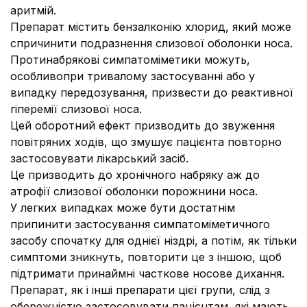
аритмій.
Препарат містить бензалконію хлорид, який може
спричинити подразнення слизової оболонки носа.
Протинабрякові симпатоміметики можуть,
особливопри тривалому застосуванні або у
випадку передозування, призвести до реактивної
гіперемії слизової носа.
Цей оборотний ефект призводить до звуження
повітряних ходів, що змушує пацієнта повторно
застосовувати лікарський засіб.
Це призводить до хронічного набряку аж до
атрофії слизової оболонки порожнини носа.
У легких випадках може бути достатнім
припинити застосування симпатоміметичного
засобу спочатку для однієї ніздрі, а потім, як тільки
симптоми зникнуть, повторити це з іншою, щоб
підтримати принаймні часткове носове дихання.
Препарат, як і інші препарати цієї групи, слід з
обережністю застосовувати пацієнтам, які мають