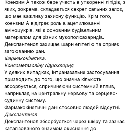
Коензим А також бере участь в утворенні ліпідів, з
яких, зокрема, складається секрет сальних залоз,
що має важливу захисну функцію. Крім того,
коензим А відіграє роль в ацетилюванні
аміноцукрів, які є основним будівельним
матеріалом для різних мукополісахаридів.
Декспантенол захищає шари епітелію та сприяє
загоюванню ран.
Фармакокінетика.
Ксилометазоліну гідрохлорид
У деяких випадках, інтраназальне застосування
призводить до того, що значна кількість
абсорбується, спричиняючи системний вплив,
наприклад на центральну нервову та серцево-
судинну систему.
Фармакокінетичні дані стосовно людей відсутні.
Декспантенол
Декспантенол абсорбується через шкіру та зазнає
каталізованого ензимом окиснення до