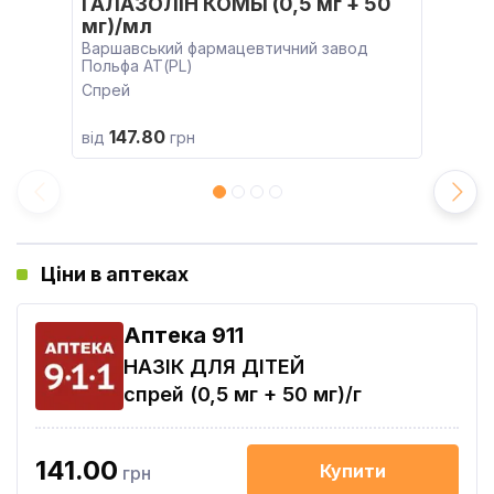
ГАЛАЗОЛІН КОМБІ (0,5 мг + 50
мг)/мл
Варшавський фармацевтичний завод
Польфа АТ(PL)
Спрей
147.80
від
грн
Ціни в аптеках
Aптека 911
НАЗІК ДЛЯ ДІТЕЙ
спрей (0,5 мг + 50 мг)/г
141.00
Купити
грн