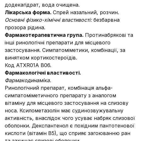
додекагідрат, вода очищена.
Лікарська форма.
Спрей назальний, розчин.
Основні фізико-хімічні властивості:
безбарвна
прозора рідина.
Фармакотерапевтична група.
Протинабрякові та
інші ринологічні препарати для місцевого
застосування. Симпатоміметики, комбінації, за
винятком кортикостероїдів.
Код АТХR01А В06.
Фармакологічні властивості.
Фармакодинаміка.
Ринологічний препарат, комбінація альфа-
симпатоміметичного препарату з аналогом
вітаміну для місцевого застосування на слизову
носа. Ксилометазолін має судинозвужувальну
активність, внаслідок чого усуває набряк слизової
оболонки. Декспантенол є похідним пантотенової
кислоти (вітамін В5), що сприяє загоюванню ран
та захищає слизові оболонки.