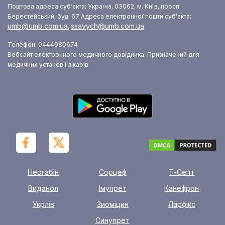
Поштова адреса суб‘єкта: Україна, 03062, м. Київ, просп.
Берестейський, буд. 67
Адреса електронної пошти суб’єкта:
umb@umb.com.ua
ssavych@umb.com.ua
,
Телефон: 0444980674
Вебсайт електронного медичного довідника. Призначений для
медичних установ і лікарів
Неогабін
Сорцеф
Т-Септ
Виданол
Імупрет
Канефрон
Укрлів
Зиоміцин
Ларфікс
Синупрет