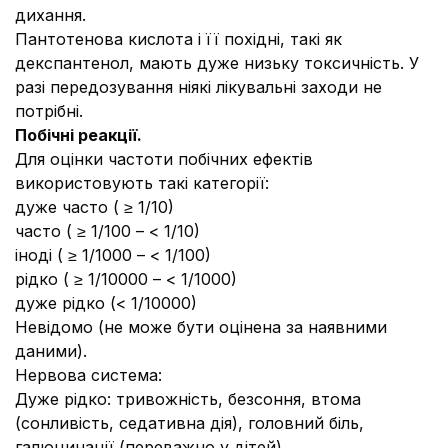
дихання.
Пантотенова кислота і її похідні, такі як
декспантенол, мають дуже низьку токсичність. У
разі передозування ніякі лікувальні заходи не
потрібні.
Побічні реакції.
Для оцінки частоти побічних ефектів
використовують такі категорії:
дуже часто ( ≥ 1/10)
часто ( ≥ 1/100 – < 1/10)
іноді ( ≥ 1/1000 – < 1/100)
рідко ( ≥ 1/10000 – < 1/1000)
дуже рідко (< 1/10000)
Невідомо (не може бути оцінена за наявними
даними).
Нервова система:
Дуже рідко: тривожність, безсоння, втома
(сонливість, седативна дія), головний біль,
галюцинації (переважно у дітей).