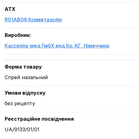
ATX
R01AB06 Ксиметазолін
Виробник
:
Касселла-мед ГмбХ енд Ко. КГ
,
Німеччина
Форма товару
Спрей назальний
Умови відпуску
без рецепту
Реєстраційне посвідчення
UA/9133/01/01