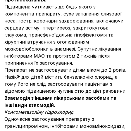
Підвищена чутливість до будь-якого з
компонентів препарату, сухе запалення слизової
носа, гострі коронарні захворювання, включаючи
серцеву астму, гіпертиреоз, закритокутова
глаукома, трансфеноїдальна гіпофізектомія та
хірургічні втручання з оголюванням
мозковоїоболонки в анамнезі. Супутнє лікування
інгібіторами МАО та протягом 2 тижнів після
припинення їх застосування.
Препарат не застосовувати дітям віком до 2 років.
Назік® для дітей містить бензалконію хлорид, а
тому його не слід застосовувати пацієнтам з
відомою підвищеною чутливістю до цієї речовини.
Взаємодія з іншими лікарськими засобами та
інші види взаємодій.
Ксилометазоліну гідрохлорид
Одночасне застосування препарату з
транілципроміном, інгібіторами моноаміноксидази,