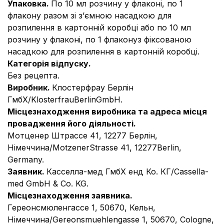
Упаковка.
По 10 мл розчину у флаконі, по 1
флакону разом зі з’ємною насадкою для
розпилення в картонній коробці або по 10 мл
розчину у флаконі, по 1 флаконуз фіксованою
насадкою для розпилення в картонній коробці.
Категорія відпуску.
Без рецепта.
Виробник.
Клостерфрау Берлін
ГмбХ/KlosterfrauBerlinGmbH.
Місцезнаходження виробника та адреса місця
провадження його діяльності.
Мотценер Штрассе 41, 12277 Берлін,
Німеччина/MotzenerStrasse 41, 12277Berlin,
Germany.
Заявник.
Касселла-мед ГмбХ енд Ко. КГ/Cassella-
med GmbH & Co. KG.
Місцезнаходження заявника.
Гереонсмюленгассе 1, 50670, Кельн,
Німеччина/Gereonsmuehlengasse 1, 50670, Cologne,