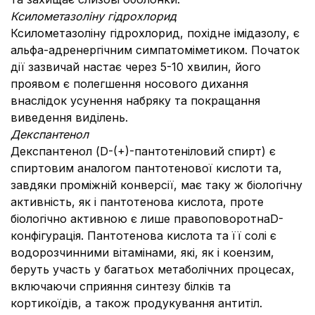
Ксилометазоліну гідрохлорид
Ксилометазоліну гідрохлорид, похідне імідазолу, є
альфа-адренергічним симпатоміметиком. Початок
дії зазвичай настає через 5-10 хвилин, його
проявом є полегшення носового дихання
внаслідок усунення набряку та покращання
виведення виділень.
Декспантенол
Декспантенол (D-(+)-пантотеніловий спирт) є
спиртовим аналогом пантотенової кислоти та,
завдяки проміжній конверсії, має таку ж біологічну
активність, як і пантотенова кислота, проте
біологічно активною є лише правоповоротнаD-
конфігурація. Пантотенова кислота та її солі є
водорозчинними вітамінами, які, як і коензим,
беруть участь у багатьох метаболічних процесах,
включаючи сприяння синтезу білків та
кортикоїдів, а також продукування антитіл.