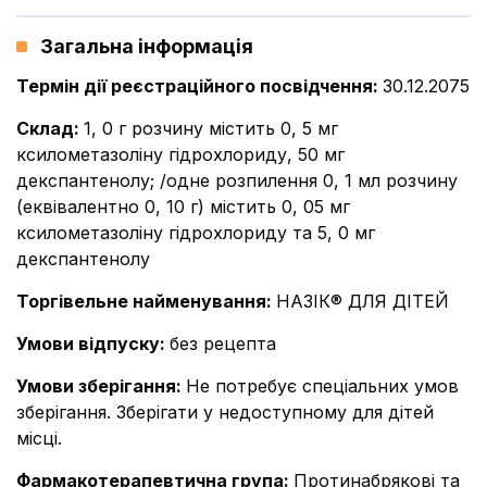
Загальна інформація
Термін дії реєстраційного посвідчення
:
30.12.2075
Склад
:
1, 0 г розчину містить 0, 5 мг
ксилометазоліну гідрохлориду, 50 мг
декспантенолу; /одне розпилення 0, 1 мл розчину
(еквівалентно 0, 10 г) містить 0, 05 мг
ксилометазоліну гідрохлориду та 5, 0 мг
декспантенолу
Торгівельне найменування
:
НАЗІК® ДЛЯ ДІТЕЙ
Умови відпуску
:
без рецепта
Умови зберігання
:
Не потребує спеціальних умов
зберігання. Зберігати у недоступному для дітей
місці.
Фармакотерапевтична група
:
Протинабрякові та