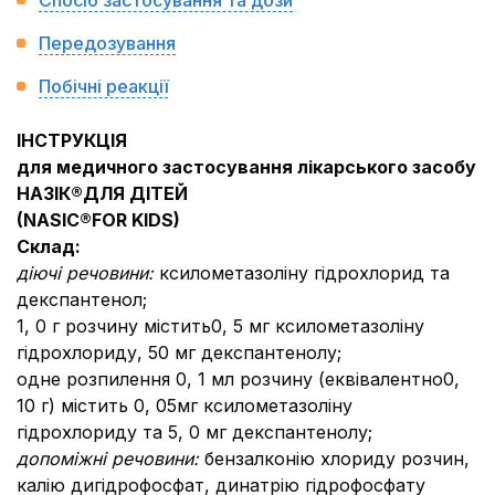
Спосіб застосування та дози
Передозування
Побічні реакції
ІНСТРУКЦІЯ
для медичного застосування лікарського засобу
НАЗІК®
ДЛЯ ДІТЕЙ
(
NASIC
®
FOR KIDS
)
Склад:
діючі речовини:
ксилометазоліну гідрохлорид та
декспантенол;
1, 0 г розчину містить0, 5 мг ксилометазоліну
гідрохлориду, 50 мг декспантенолу;
одне розпилення 0, 1 мл розчину (еквівалентно0,
10 г) містить 0, 05мг ксилометазоліну
гідрохлориду та 5, 0 мг декспантенолу;
допоміжні речовини:
бензалконію хлориду розчин,
калію дигідрофосфат, динатрію гідрофосфату