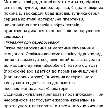
Можливі і такі додаткові симптоми: міоз, мідріаз,
спітніння, нудота, ціаноз, гарячка, блідість шкірних
покривів, тахікардія, брадикардія, зупинка серця,
серцева аритмія, артеріальна гіпертензія,
шокоподібна гіпотензія, набряк легенів,
пригнічення дихання та апное, інколи порушення
свідомості.
Лікування при передозуванні
Тяжке передозування вимагатиме лікування у
стаціонарі. Оскільки ксилометазоліну гідрохлорид
швидко всмоктується, слід негайно застосувати
активоване вугілля (абсорбент), натрію сульфат
(проносне) або вдатися до промивання шлунка
(при високих дозах). Зниження артеріального
тиску можна досягти за допомогою
неселективних альфа-блокаторів.
Судинозвужувальні препарати протипоказані. При
необхідності застосувати жарознижувальні та
протисудомні препарати, а також штучне кисневе