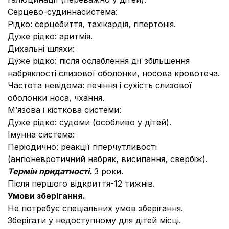
Серцево-судиннасистема:
Рідко: серцебиття, тахікардія, гіпертонія.
Дуже рідко: аритмія.
Дихальні шляхи:
Дуже рідко: після ослаблення дії збільшення
набряклості слизової оболонки, носова кровотеча.
Частота невідома: печіння і сухість слизової
оболонки носа, чхання.
М’язова і кісткова системи:
Дуже рідко: судоми (особливо у дітей).
Імунна система:
Періодично: реакції гіперчутливості
(ангіоневротичний набряк, висипання, свербіж).
Термін придатності.
3 роки.
Після першого відкриття-12 тижнів.
Умови зберігання.
Не потребує спеціальних умов зберігання.
Зберігати у недоступному для дітей місці.