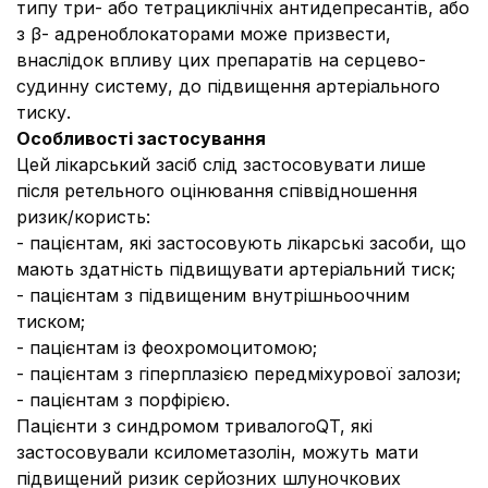
типу три- або тетрациклічніх антидепресантів, або
з β- адреноблокаторами може призвести,
внаслідок впливу цих препаратів на серцево-
судинну систему, до підвищення артеріального
тиску.
Особливості застосування
Цей лікарський засіб слід застосовувати лише
після ретельного оцінювання співвідношення
ризик/користь:
- пацієнтам, які застосовують лікарські засоби, що
мають здатність підвищувати артеріальний тиск;
- пацієнтам з підвищеним внутрішньоочним
тиском;
- пацієнтам із феохромоцитомою;
- пацієнтам з гіперплазією передміхурової залози;
- пацієнтам з порфірією.
Пацієнти з синдромом тривалогоQT, які
застосовували ксилометазолін, можуть мати
підвищений ризик серйозних шлуночкових