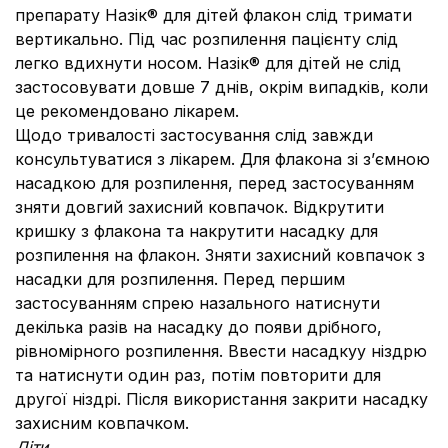
препарату Назік® для дітей флакон слід тримати
вертикально. Під час розпилення пацієнту слід
легко вдихнути носом. Назік® для дітей не слід
застосовувати довше 7 днів, окрім випадків, коли
це рекомендовано лікарем.
Щодо тривалості застосування слід завжди
консультуватися з лікарем. Для флакона зі з’ємною
насадкою для розпилення, перед застосуванням
зняти довгий захисний ковпачок. Відкрутити
кришку з флакона та накрутити насадку для
розпилення на флакон. Зняти захисний ковпачок з
насадки для розпилення. Перед першим
застосуванням спрею назального натиснути
декілька разів на насадку до появи дрібного,
рівномірного розпилення. Ввести насадкуу ніздрю
та натиснути один раз, потім повторити для
другої ніздрі. Після використання закрити насадку
захисним ковпачком.
Діти.