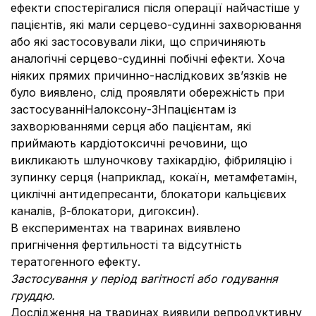
ефекти спостерігалися після операції найчастіше у
пацієнтів, які мали серцево-судинні захворювання
або які застосовували ліки, що спричиняють
аналогічні серцево-судинні побічні ефекти. Хоча
ніяких прямих причинно-наслідкових зв’язків не
було виявлено, слід проявляти обережність при
застосуванніНалоксону-ЗНпацієнтам із
захворюваннями серця або пацієнтам, які
приймають кардіотоксичні речовини, що
викликають шлуночкову тахікардію, фібриляцію і
зупинку серця (наприклад, кокаїн, метамфетамін,
циклічні антидепресанти, блокатори кальцієвих
каналів, β-блокатори, дигоксин).
В експериментах на тваринах виявлено
пригнічення фертильності та відсутність
тератогенного ефекту.
Застосування у період вагітності або годування
груддю.
Дослідження на тваринах виявили репродуктивну