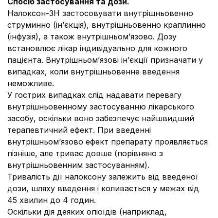
Спосіб застосування та дози.
Налоксон-ЗН застосовувати внутрішньовенно
струминно (ін’єкція), внутрішньовенно краплинно
(інфузія), а також внутрішньом’язово. Дозу
встановлює лікар індивідуально для кожного
пацієнта. Внутрішньом’язові ін’єкції призначати у
випадках, коли внутрішньовенне введення
неможливе.
У гострих випадках слід надавати перевагу
внутрішньовенному застосуванню лікарського
засобу, оскільки воно забезпечує найшвидший
терапевтичний ефект. При введенні
внутрішньом’язово ефект препарату проявляється
пізніше, але триває довше (порівняно з
внутрішньовенним застосуванням).
Тривалість дії налоксону залежить від введеної
дози, шляху введення і коливається у межах від
45 хвилин до 4 годин.
Оскільки дія деяких опіоїдів (наприклад,