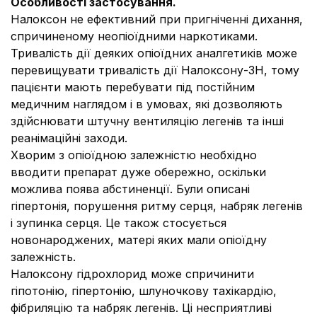
Особливості застосування
.
Налоксон не ефективний при пригніченні дихання,
спричиненому неопіоїдними наркотиками.
Тривалість дії деяких опіоїдних аналгетиків може
перевищувати тривалість дії Налоксону-ЗН, тому
пацієнти мають перебувати під постійним
медичним наглядом і в умовах, які дозволяють
здійснювати штучну вентиляцію легенів та інші
реанімаційні заходи.
Хворим з опіоїдною залежністю необхідно
вводити препарат дуже обережно, оскільки
можлива поява абстиненції. Були описані
гіпертонія, порушення ритму серця, набряк легенів
і зупинка серця. Це також стосується
новонароджених, матері яких мали опіоїдну
залежність.
Налоксону гідрохлорид може спричинити
гіпотонію, гіпертонію, шлуночкову тахікардію,
фібриляцію та набряк легенів. Ці несприятливі