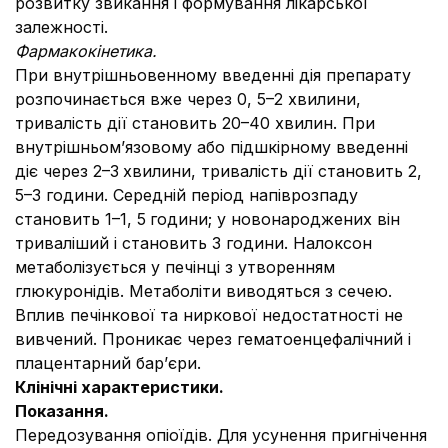
розвитку звикання і формування лікарської
залежності.
Фармакокінетика.
При внутрішньовенному введенні дія препарату
розпочинається вже через 0, 5–2 хвилини,
тривалість дії становить 20–40 хвилин. При
внутрішньом’язовому або підшкірному введенні
діє через 2–3
хвилини, тривалість дії становить 2,
5–3 години. Середній період напіврозпаду
становить 1–1, 5
години; у новонароджених він
триваліший і становить 3 години. Налоксон
метаболізується у печінці з утворенням
глюкуронідів. Метаболіти виводяться з сечею.
Вплив печінкової та ниркової недостатності не
вивчений. Проникає через гематоенцефалічний і
плацентарний бар’єри.
Клінічні характеристики.
Показання.
Передозування опіоїдів. Для усунення пригнічення