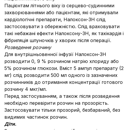
Пацієнтам літнього віку із серцево-судинними
захворюваннями або пацієнтам, які отримували
кардіологічні препарати, Налоксон-ЗН слід
застосовувати з обережністю. Слід враховувати
такі небажані ефекти Налоксону-ЗН, як тахікардія і
фібриляція шлуночків у хворих після операції.
Розведення розчину
Для внутрішньовенної інфузії Налоксон-ЗН
розводити 0, 9 % розчином натрію хлориду або
5
% розчином глюкози. Вміст 5 ампул препарату (2
мг) слід розводити 500 мл одного із зазначених
розчинників до отримання концентрації готового
розчину 4 мкг/мл.
Перед застосуванням, а також після розведення
необхідно перевірити розчин на прозорість.
Застосовувати тільки прозорий, безбарвний, без
видимих частинок розчин.
Діти.