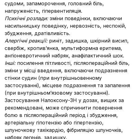
судоми, запаморочення, головний біль,
напруженість, гіпервентиляція.
Психічні розлади:
зміни поведінки, включаючи
насильницьку поведінку, нервозність, неспокій,
збудження, дратівливість.
Алергічні реакції:
риніт, задишка,
шкірний висип,
свербіж, кропив’янка, мультиформна еритема,
ангіоневротичний набряк, анафілактичний шок.
Інші:
посилення пітливості, післяопераційний біль,
зміни у місці введення, включаючи подразнення
стінки судин (при внутрішньовенному
застосуванні), місцеве подразнення та запалення
(при внутрішньом’язовому застосуванні).
Застосування Налоксону-ЗН у дозах, вищих за
рекомендовані, може спричинити повернення
болю в післяопераційний період і збудження,
артеріальну гіпотензію або гіпертензію,
шлуночкову тахікардію, фібриляцію шлуночків,
набряк легенів, задишку.