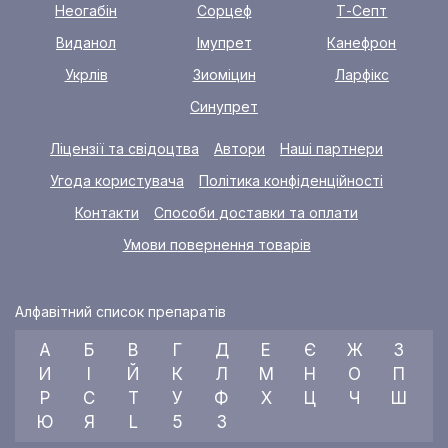
Неогабін
Сорцеф
Т-Септ
Виданол
Імупрет
Канефрон
Укрлів
Зиоміцин
Ларфікс
Синупрет
Ліцензії та свідоцтва
Автори
Наші партнери
Угода користувача
Політика конфіденційності
Контакти
Способи доставки та оплати
Умови повернення товарів
Алфавітний список препаратів
А
Б
В
Г
Д
Е
Є
Ж
З
И
І
Й
К
Л
М
Н
О
П
Р
С
Т
У
Ф
Х
Ц
Ч
Ш
Ю
Я
L
5
3