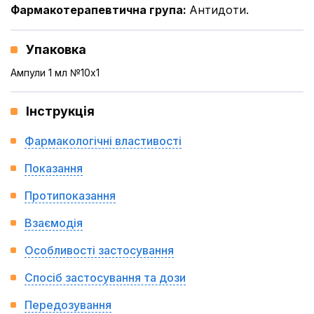
Фармакотерапевтична група
:
Антидоти.
Упаковка
Ампули 1 мл №10x1
Інструкція
Фармакологічні властивості
Показання
Протипоказання
Взаємодія
Особливості застосування
Спосіб застосування та дози
Передозування