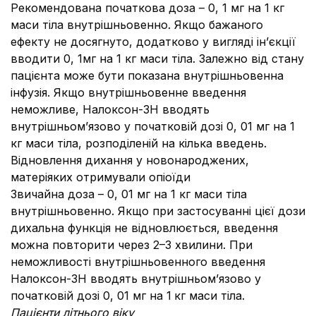
Рекомендована початкова доза – 0, 1 мг на 1 кг
маси тіла внутрішньовенно. Якщо бажаного
ефекту не досягнуто, додатково у вигляді ін’єкції
вводити 0, 1мг на 1 кг маси тіла. Залежно від стану
пацієнта може бути показана внутрішньовенна
інфузія. Якщо внутрішньовенне введення
неможливе, Налоксон-ЗН вводять
внутрішньом’язово у початковій дозі 0, 01 мг на 1
кг маси тіла, розподіленій на кілька введень.
Відновлення дихання у новонароджених,
матеріяких отримували опіоїди
Звичайна доза – 0, 01 мг на 1 кг маси тіла
внутрішньовенно. Якщо при застосуванні цієї дози
дихальна функція не відновлюється, введення
можна повторити через 2–3 хвилини. При
неможливості внутрішньовенного введення
Налоксон-ЗН вводять внутрішньом’язово у
початковій дозі 0, 01 мг на 1
кг маси тіла.
Пацієнти літнього віку