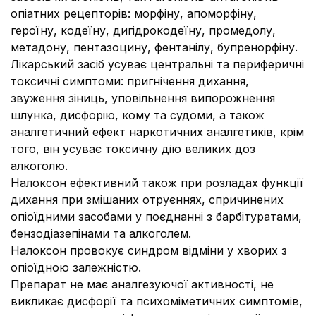
опіатних рецепторів: морфіну, апоморфіну,
героїну, кодеїну, дигідрокодеїну, промедолу,
метадону, пентазоцину, фентанілу, бупренорфіну.
Лікарський засіб усуває центральні та периферичні
токсичні симптоми: пригнічення дихання,
звуження зіниць, уповільнення випорожнення
шлунка, дисфорію, кому та судоми, а також
аналгетичний ефект наркотичних аналгетиків, крім
того, він усуває токсичну дію великих доз
алкоголю.
Налоксон ефективний також при розладах функції
дихання при змішаних отруєннях, спричинених
опіоїдними засобами у поєднанні з барбітуратами,
бензодіазепінами та алкоголем.
Налоксон провокує синдром відміни у хворих з
опіоїдною залежністю.
Препарат не має аналгезуючої активності, не
викликає дисфорії та психоміметичних симптомів,