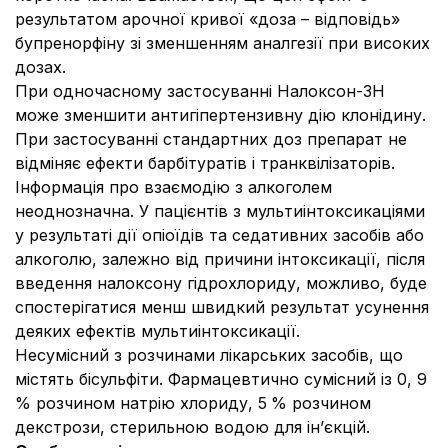
результатом арочної кривої «доза – відповідь»
бупренорфіну зі зменшенням аналгезії при високих
дозах.
При одночасному застосуванні Налоксон-ЗН
може зменшити антигіпертензивну дію клонідину.
При застосуванні стандартних доз препарат не
відміняє ефекти барбітуратів і транквілізаторів.
Інформація про взаємодію з алкоголем
неоднозначна. У пацієнтів з мультиінтоксикаціями
у результаті дії опіоїдів та седативних засобів або
алкоголю, залежно від причини інтоксикації, після
введення налоксону гідрохлориду, можливо, буде
спостерігатися менш швидкий результат усунення
деяких ефектів мультиінтоксикації.
Несумісний з розчинами лікарських засобів, що
містять бісульфіти. Фармацевтично сумісний із 0, 9
% розчином натрію хлориду, 5
% розчином
декстрози, стерильною водою для ін’єкцій.