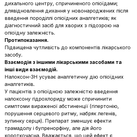
дихального центру, спричиненого опіоїдами;
длявідновлення дихання у новонароджених після
введення породіллі опіоїдних аналгетиків; як
діагностичний засіб для хворих з підозрою на
опіоїдну залежність.
Протипоказання.
Підвищена чутливість до компонентів лікарського
засобу.
Взаємодія з іншими лікарськими засобами та
інші види взаємодій.
Налоксон-ЗН усуває аналгетичну дію опіоїдних
аналгетиків.
У пацієнтів з опіоїдною залежністю введення
налоксону гідрохлориду може спричинити
симптоми вираженої абстиненції (гіпертонію,
порушення серцевого ритму, набряк легенів,
зупинку серця). Препарат зменшує ефекти
трамадолу і бупренорфіну, але дія його
короткочасна. Вважається, що цей ефект є