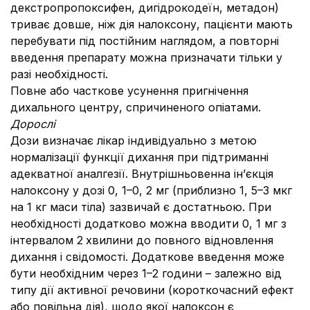
декстропропоксифен, дигідрокодеїн, метадон)
триває довше, ніж дія налоксону, пацієнти мають
перебувати під постійним наглядом, а повторні
введення препарату можна призначати тільки у
разі необхідності.
Повне або часткове усунення пригнічення
дихального центру, спричиненого опіатами.
Дорослі
Дози визначає лікар індивідуально з метою
нормалізації функції дихання при підтриманні
адекватної аналгезії. Внутрішньовенна ін’єкція
налоксону у дозі 0, 1–0, 2 мг (приблизно 1, 5–3 мкг
на 1 кг маси тіла) зазвичай є достатньою. При
необхідності додатково можна вводити 0, 1 мг з
інтервалом 2
хвилини до повного відновлення
дихання і свідомості. Додаткове введення може
бути необхідним через 1–2 години – залежно від
типу дії активної речовини (короткочасний ефект
або повільна дія), щодо якої налоксон є