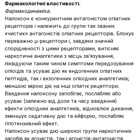
Фармакологічні властивості.
Фармакодинаміка.
Налоксон є конкурентним антагоністом опіатних
рецепторів і належить до групи так званих
«чистих» антагоністів опіатних рецепторів. Блокує
переважно μ-рецептори і, завдяки значній
спорідненості з цими рецепторами, витісняє
наркотичні аналгетики з місць зв’язування,
ліквідуючи таким чином симптоми передозування
опіоїдів та усуває дію як ендогенних опіатних
пептидів, так і екзогенних опіоїдних аналгетиків;
меншою мірою діє на інші опіатні рецептори.
Введення налоксону запобігає, послабляє або
усуває (залежно від дози та часу введення)
ефекти опіоїдних аналгетиків, відновлює дихання,
зменшує седативну дію та ейфорію, послабляє
гіпотензивний ефект.
Налоксон усуває дію широкої групи наркотичних
засобів як агоністів, так і агоністів-антагоністів