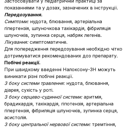
Застосовувати у педіатричній практиці за
показаннями та у дозах, зазначених в інструкції.
Передозування.
Симптоми:
нудота, блювання, артеріальна
гіпертензія, шлуночкова тахікардія, фібриляція
шлуночків, зупинка серця, набряк легенів.
Лікування:
симптоматичне.
Для попередження передозування необхідно чітко
дотримуватися рекомендованих доз препарату.
Побічні реакції.
При швидкому введенні Налоксону-ЗН можуть
виникати різні побічні реакції.
З боку системи травлення:
нудота, блювання,
діарея, сухість у роті.
З боку серцево-судинної системи:
аритмія,
брадикардія,
тахікардія, гіпотензія, артеріальна
гіпертензія, фібриляція шлуночків, зупинка серця,
асистолія.
З боку центральної нервової системи:
тремтіння,