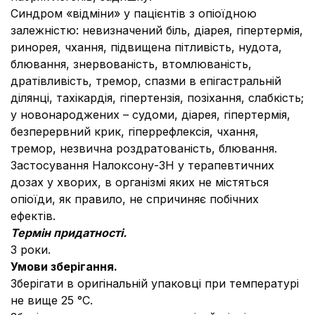
Синдром «відміни» у пацієнтів з опіоїдною
залежністю: невизначений біль, діарея, гіпертермія,
ринорея, чхання, підвищена пітливість, нудота,
блювання, знервованість, втомлюваність,
дратівливість, тремор, спазми в епігастральній
ділянці, тахікардія, гіпертензія, позіхання, слабкість;
у новонароджених – судоми, діарея, гіпертермія,
безперервний крик, гіперрефлексія, чхання,
тремор, незвична роздратованість, блювання.
Застосування Налоксону-ЗН у терапевтичних
дозах у хворих, в організмі яких не містяться
опіоїди, як правило, не спричиняє побічних
ефектів.
Термін придатності.
3 роки.
Умови зберігання.
Зберігати в оригінальній упаковці при температурі
не вище 25 °С.