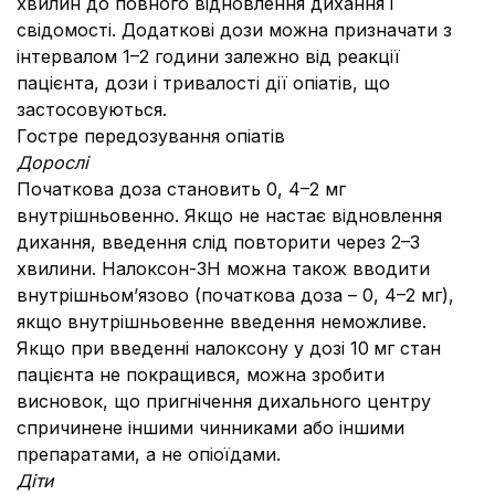
хвилин до повного відновлення дихання і
свідомості. Додаткові дози можна призначати з
інтервалом 1–2 години залежно від реакції
пацієнта, дози і тривалості дії опіатів, що
застосовуються.
Гостре передозування опіатів
Дорослі
Початкова доза становить 0, 4–2 мг
внутрішньовенно. Якщо не настає відновлення
дихання, введення слід повторити через 2–3
хвилини. Налоксон-ЗН можна також вводити
внутрішньом’язово (початкова доза – 0, 4–2 мг),
якщо внутрішньовенне введення неможливе.
Якщо при введенні налоксону у дозі 10
мг стан
пацієнта не покращився, можна зробити
висновок, що пригнічення дихального центру
спричинене іншими чинниками або іншими
препаратами, а не опіоїдами.
Діти