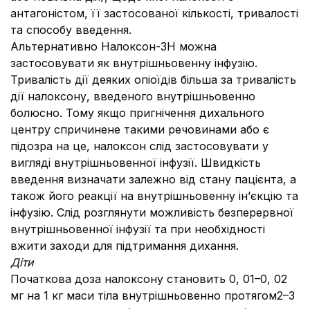
антагоністом, її застосованої кількості, тривалості
та способу введення.
Альтернативно Налоксон-ЗН можна
застосовувати як внутрішньовенну інфузію.
Тривалість дії деяких опіоїдів більша за тривалість
дії налоксону, введеного внутрішньовенно
болюсно. Тому якщо пригнічення дихального
центру спричинене такими речовинами або є
підозра на це, налоксон слід застосовувати у
вигляді внутрішньовенної інфузії. Швидкість
введення визначати залежно від стану пацієнта, а
також його реакції на внутрішньовенну ін’єкцію та
інфузію. Слід розглянути можливість безперервної
внутрішньовенної інфузії та при необхідності
вжити заходи для підтримання дихання.
Діти
Початкова доза налоксону становить 0, 01–0, 02
мг на 1 кг маси тіла внутрішньовенно протягом2–3