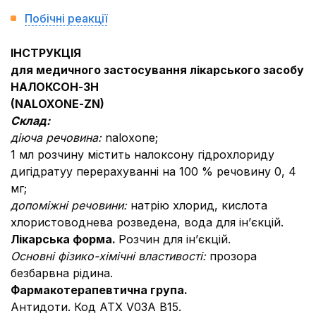
Побічні реакції
ІНСТРУКЦІЯ
для медичного застосування лікарського засобу
НАЛОКСОН-ЗН
(NALOXONЕ-ZN)
Склад:
діюча речовина:
naloxone;
1 мл розчину містить налоксону гідрохлориду
дигідратуу перерахуванні на 100 % речовину 0, 4
мг;
допоміжні речовини:
натрію хлорид, кислота
хлористоводнева розведена, вода для ін’єкцій.
Лікарська форма.
Розчин для ін’єкцій.
Основні фізико-хімічні властивості:
прозора
безбарвна рідина.
Фармакотерапевтична група.
Антидоти. Код АТХ V03A B15.