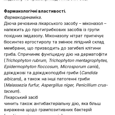
Фармакологічні властивості.
Фармакодинаміка.
Діюча речовина лікарського засобу – міконазол –
належить до протигрибкових засобів із групи
похідних імідазолу. Міконазолу нітрат пригнічує
біосинтез ергостиролу та змінює ліпідний склад
мембрани, що призводить до загибелі клітини
гриба. Спричиняє фунгіцидну дію на дерматофіти
(
Trichophyton rubrum, Trichophyton mentagrophytes,
Epidermophyton floccosum, Microsporum canis
),
дріжджові та дріжджоподібні гриби (
Candida
albicans
), а також на інші патогенні гриби
(
Malassezia furfur, Aspergillus niger, Penicillium crus-
taceum
).
Лікарський засіб
чинить також антибактеріальну дію, яка більш
виражена щодо грампозитивних бактерій