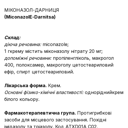
МІКОНАЗОЛ-ДАРНИЦЯ
(MiconazolЕ-Darnitsa)
Склад:
діюча речовина:
miconazolе;
1 гкрему містить міконазолу нітрату 20 мг;
допоміжні речовини:
пропіленгліколь, макрогол
400, полоксамер, макроголу цетостеариловий
ефір, спирт цетостеариловий.
Лікарська форма.
Крем.
Основні фізико-хімічні властивості:
одноріднийкрем
білого кольору.
Фармакотерапевтична група.
Протигрибкові
засоби для місцевого застосування. Похідні
імідазолу та тріазолу. Код АТХD01А С02.