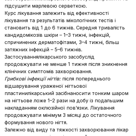
підсушити марлевою серветкою.
Курс лікування залежить від ефективності
лікування та результатів мікологічних тестів і
становить від 1 до 6 тижнів. Середня тривалість
кандидомікозів шкіри – 1–3 тижні, інфекцій,
спричинених дерматофітами, 3–4 тижні, більш
затяжних інфекцій – 5–6 тижнів.
Застосуваннялікарського засобуслід
продовжувати не менше 1 тижня після зникнення
клінічних симптомів захворювання.
Грибкові інфекції нігтів:
після попереднього
відшарування ураженої нігтьової
пластинилікарський засібнаносити тонким шаром
на нігтьове ложе 1–2 рази на добу із подальшим
накладанням оклюзійної пов’язки. Лікування
продовжувати мінімум 3 місяці до остаточного
формування нового нігтя.
Залежно від виду та тяжкості захворювання лікар