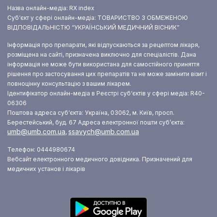
Назва онлайн-медіа: RX index
Суб‘єкт у сфері онлайн-медіа: ТОВАРИСТВО З ОБМЕЖЕНОЮ
ВІДПОВІДАЛЬНІСТЮ “УКРАЇНСЬКИЙ МЕДИЧНИЙ ВІСНИК”
Інформація про препарати, які відпускаються за рецептом лікаря,
розміщена на сайті, призначена виключно для спеціалістів. Дана
інформація не може бути використана для самостійного приняття
рішення про застосування цих препаратів та не може замінити візит і
повноцінну консультацію з вашим лікарем.
Ідентифікатор онлайн-медіа в Реєстрі суб‘єктів у сфері медіа: R40-
06306
Поштова адреса суб‘єкта: Україна, 03062, м. Київ, просп.
Берестейський, буд. 67
Адреса електронної пошти суб’єкта:
umb@umb.com.ua
ssavych@umb.com.ua
,
Телефон: 0444980674
Вебсайт електронного медичного довідника. Призначений для
медичних установ і лікарів