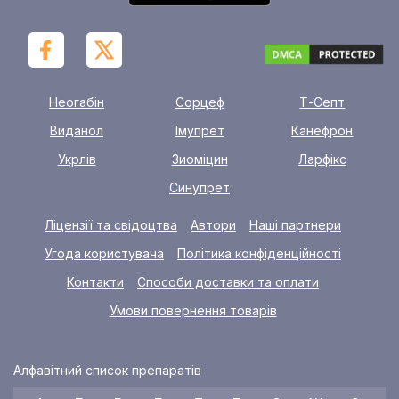
Неогабін
Сорцеф
Т-Септ
Виданол
Імупрет
Канефрон
Укрлів
Зиоміцин
Ларфікс
Синупрет
Ліцензії та свідоцтва
Автори
Наші партнери
Угода користувача
Політика конфіденційності
Контакти
Способи доставки та оплати
Умови повернення товарів
Алфавітний список препаратів