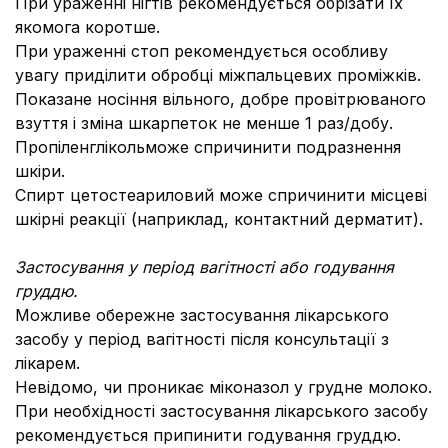
При ураженні нігтів рекомендується обрізати їх
якомога коротше.
При ураженні стоп рекомендується особливу
увагу приділити обробці міжпальцевих проміжків.
Показане носіння вільного, добре провітрюваного
взуття і зміна шкарпеток не менше 1 раз/добу.
Пропіленглікольможе спричинити подразнення
шкіри.
Спирт цетостеариловий може спричинити місцеві
шкірні реакції (наприклад, контактний дерматит).
Застосування у період вагітності або годування
груддю.
Можливе обережне застосування лікарського
засобу у період вагітності після консультації з
лікарем.
Невідомо, чи проникає міконазол у грудне молоко.
При необхідності застосування лікарського засобу
рекомендується припинити годування груддю.