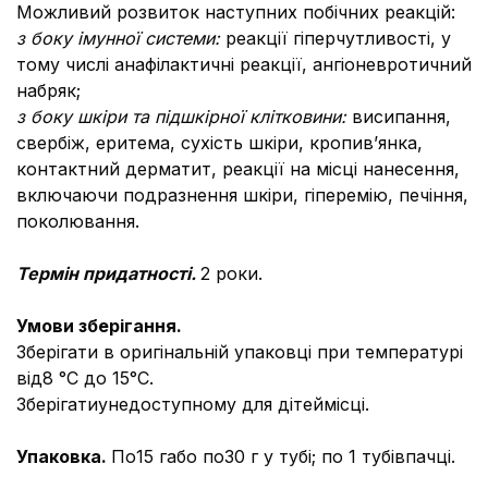
Можливий розвиток наступних побічних реакцій:
з боку імунної системи:
реакції гіперчутливості, у
тому числі анафілактичні реакції, ангіоневротичний
набряк;
з боку шкіри та підшкірної клітковини:
висипання,
свербіж, еритема, сухість шкіри, кропив’янка,
контактний дерматит, реакції на місці нанесення,
включаючи подразнення шкіри, гіперемію, печіння,
поколювання.
Термін придатності.
2 роки.
Умови зберігання.
Зберігати в оригінальній упаковці при температурі
від8 °С до 15°С.
Зберігатиунедоступному для дітеймісці.
Упаковка.
По15 габо по30 г у тубі; по 1 тубівпачці.