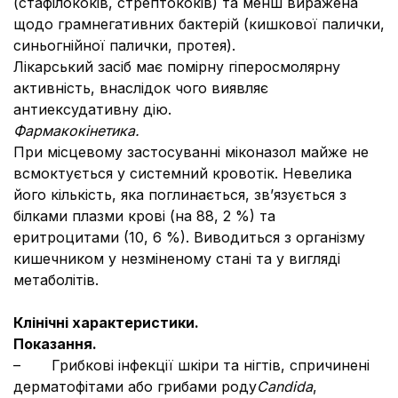
(стафілококів, стрептококів) та менш виражена
щодо грамнегативних бактерій (кишкової палички,
синьогнійної палички, протея).
Лікарський засіб має помірну гіперосмолярну
активність, внаслідок чого виявляє
антиексудативну дію.
Фармакокінетика.
При місцевому застосуванні міконазол майже не
всмоктується у системний кровотік. Невелика
його кількість, яка поглинається, зв’язується з
білками плазми крові (на 88, 2 %) та
еритроцитами (10, 6 %). Виводиться з організму
кишечником у незміненому стані та у вигляді
метаболітів.
Клінічні характеристики.
Показання.
– Грибкові інфекції шкіри та нігтів, спричинені
дерматофітами або грибами роду
Candida
,