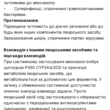
чутливими до міконазолу.
– Суперінфекції, спричинені грампозитивними
бактеріями.
Протипоказання.
Підвищена чутливість до діючої речовини або до
будь яких інших компонентів лікарського засобу.
Захворювання шкіри, спричинені герпес-вірусами.
Взаємодія з іншими лікарськими засобами та
інші види взаємодій.
При системному застосуванні міконазол інгібує
цитохром Р450 CYP3A4/2C9 та пригнічує
метаболізм лікарських засобів, що
метаболізуються за допомогою цих ферментів. У
зв’язку з обмеженою системною доступністю
клінічно значущі взаємодії рідкісні. Проте
лікарський засіб слід застосовувати з обережністю
одночасно з пероральними антикоагулянтами
(наприклад, варфарин) та контролювати