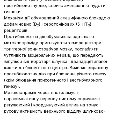
протиблювотну дію, сприяє зменшенню нудоти,
гикавки.
Механізм дії обумовлений специфічною блокадою
дофамінових (D
) і серотонінових (5-НТ
)
2
3
рецепторів.
Протиблювотна дія обумовлена здатністю
метоклопраміду пригнічувати хеморецептори
триггерної зони стовбура мозку, послабляти
чутливість вісцеральних нервів, що передають
імпульси від воротаря шлунка і дванадцятипалої
кишки до блювотного центра. Виявляє виражену
протиблювотну дію при блюванні різного генезу
(крім блювання психогенного і вестибулярного
генезу).
Метоклопрамід через гіпоталамус і
парасимпатичну нервову систему спричиняє
регулюючий і координуючий вплив на тонус і
рухову активність верхнього відділу шлунково-