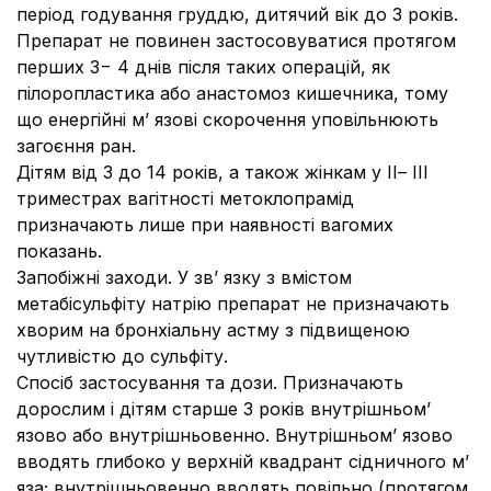
період годування груддю, дитячий вік до 3 років.
Препарат не повинен застосовуватися протягом
перших 3− 4 днів після таких операцій, як
пілоропластика або анастомоз кишечника, тому
що енергійні м’ язові скорочення уповільнюють
загоєння ран.
Дітям від 3 до 14 років, а також жінкам у ІІ– ІІІ
триместрах вагітності метоклопрамiд
призначають лише при наявності вагомих
показань.
Запобіжні заходи. У зв’ язку з вмістом
метабісульфіту натрію препарат не призначають
хворим на бронхіальну астму з підвищеною
чутливістю до сульфіту.
Спосіб застосування та дози. Призначають
дорослим і дітям старше 3 років внутрішньом’
язово або внутрішньовенно. Внутрішньом’ язово
вводять глибоко у верхній квадрант сідничного м’
яза; внутрішньовенно вводять повільно (протягом