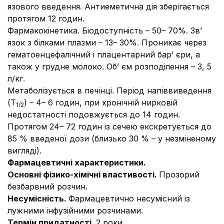
язового введення. Антиеметична дія зберігається
протягом 12 годин.
Фармакокінетика.
Біодоступність – 50– 70%. Зв’
язок з білками плазми – 13– 30%. Проникає через
гематоенцефалічний і плацентарний бар’ єри, а
також у грудне молоко. Об’ єм розподілення – 3, 5
л/кг.
Метаболізується в печінці. Період напіввиведення
(T
) – 4– 6 годин, при хронічній нирковій
1/2
недостатності подовжується до 14 годин.
Протягом 24– 72 годин із сечею екскретується до
85 % введеної дози (близько 30 % – у незміненому
вигляді).
Фармацевтичні характеристики.
Основні фізико-хімічні властивості.
Прозорий
безбарвний розчин.
Несумісність.
Фармацевтично несумісний із
лужними інфузійними розчинами.
Термін придатності.
2 роки.