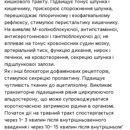
кишкового тракту. Підвищує тонус шлунка і
кишечнику, прискорює спорожнення шлунка,
перешкоджає пілоричному і езофагеальному
рефлюксу, стимулює перистальтику кишечнику.
Не виявляє М-холіноблокуючої, антигістамінної,
антисеротонінової і гангліоблокуючої дії; не
впливає на тонус кровоносних судин мозку,
артеріальний тиск, функцію дихання, нирок і
печінки, на кровотворення, секрецію шлунка і
підшлункової залози.
Як і інші блокатори дофамінових рецепторів,
стимулює секрецію пролактину. Підвищує
чутливість тканин до ацетилхоліну. Викликає
транзиторне підвищення рівня циркулюючого
альдостерону, що може супроводжуватися
короткочасною затримкою рідини в організмі.
Початок дії на травний тракт спостерігається
через 1– 3 хвилин після внутрішньовенного
введення і через 10– 15 хвилин після внутрішньом’