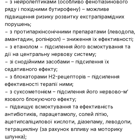
− з нейролептиками (особливо фенотіазинового
ряду і похідними бутирофену) – можливе
підвищення ризику розвитку екстрапірамідних
порушень;
− з протипаркінсонічними препаратами (леводопа,
амантадин, ропінірол) – зниження їх ефективності;
− з етанолом − підсилення його всмоктування та
дії на центральну нервову систему;
− зі снодійними засобами – підсилення їх
седативного ефекту;
− з блокаторами Н2-рецепторів – підсилення
ефективності терапії ними;
− з суксометонієм – підсилення його нервово-м’
язового блокуючого ефекту;
− підвищує всмоктування та ефективність
антибіотиків, парацетамолу, солей літію,
ацетилсаліцилової кислоти, діазепаму, леводопи,
тетрацикліну (за рахунок впливу на моторику
шлунка);