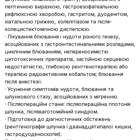
пептичною виразкою, гастроезофагеальною
рефлюксною хворобою, гастритом, дуоденітом,
хіатальною грижею, холелітіазом та після-
холецистектомічною диспепсією.
·
Лікування блювання і нудоти різного генезу,
асоційованих з гастроінтестинальними розладами,
циклічним блюванням, непереносимістю
цитотоксичних препаратів, застійною серцевою
недостатністю, глибокою рентгенотерапією або
терапією радіоактивним кобальтом; блювання
після анестезії.
·
Усунення симптомів нудоти, блювання та
шлункового стазу, асоційованих з мігренню.
·
Післяопераційні стани: післяопераційна гіпотонія
шлунка, післяваготомійний синдром.
·
Підготовка до діагностичних обстежень
(рентгенографія шлунка і дванадцятипалої кишки,
гастродуоденоскопія).