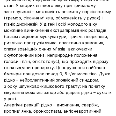
стан. У хворих літнього віку при тривалому
застосуванні – можливість розвитку паркінсонізму
(тремор, сіпання м’ язів, обмеженість у рухах) і
пізніх дискінезій. У дітей і осіб молодого віку
можливе виникнення екстрапірамідних розладів
(спазм лицьової мускулатури, тризм, гіперкінези,
ритмічна протрузія язика, спастична кривошия,
спазм зовнішніх очних м’ язів, включаючи
окулогіричний криз, неприродне положення
голови і пліч, опістотонус), що проходять відразу
після відміни препарату. Ці порушення найбільш
ймовірні при дозах понад 0, 5 г/кг маси тіла. Дуже
рідко – нейролептичний злоякісний синдром.
З боку шлунково-кишкового тракту:
на початку
лікування можливі запор або діарея; рідко – сухість
у роті.
Алергічні реакції:
рідко – висипання, свербіж,
кропив’ янка, бронхоспазм, ангіоневротичний