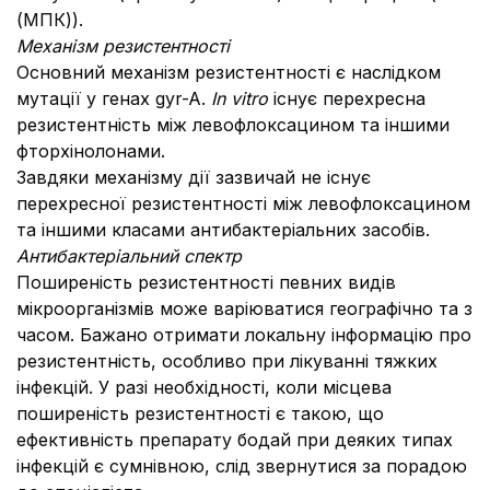
(МПК)).
Механізм резистентності
Основний механізм резистентності є наслідком
мутації у генах gyr-A.
In vitro
існує перехресна
резистентність між левофлоксацином та іншими
фторхінолонами.
Завдяки механізму дії зазвичай не існує
перехресної резистентності між левофлоксацином
та іншими класами антибактеріальних засобів.
Антибактеріальний спектр
Поширеність резистентності певних видів
мікроорганізмів може варіюватися географічно та з
часом. Бажано отримати локальну інформацію про
резистентність, особливо при лікуванні тяжких
інфекцій. У разі необхідності, коли місцева
поширеність резистентності є такою, що
ефективність препарату бодай при деяких типах
інфекцій є сумнівною, слід звернутися за порадою