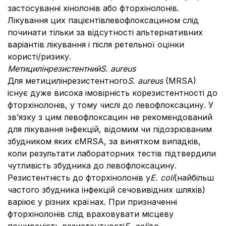
застосуванні хінолонів або фторхінолонів.
Лікування цих пацієнтівлевофлоксацином слід
починати тільки за відсутності альтернативних
варіантів лікування і після ретельної оцінки
користі/ризику.
Метицилінрезистентний
S
.
aureus
Для метицилінрезистентного
S
.
aureus
(MRSA)
існує дуже висока імовірність корезистентності до
фторхінолонів, у тому числі до левофлоксацину. У
зв’язку з цим левофлоксацин не рекомендований
для лікування інфекцій, відомим чи підозрюваним
збудником яких єMRSA, за винятком випадків,
коли результати лабораторних тестів підтвердили
чутливість збудника до левофлоксацину.
Резистентність до фторхінолонів у
E. coli
(найбільш
частого збудника інфекцій сечовивідних шляхів)
варіює у різних країнах. При призначенні
фторхінолонів слід враховувати місцеву