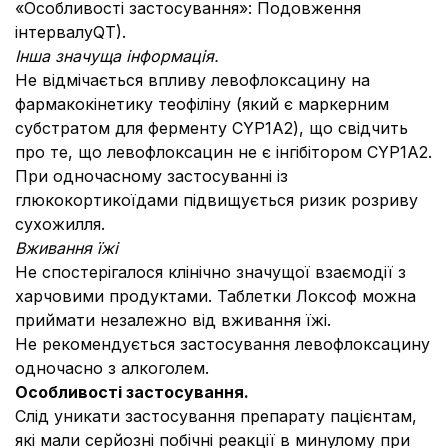
«Особливості застосування»: Подовження
інтервалуQT).
Інша значуща інформація.
Не відмічається впливу левофлоксацину на
фармакокінетику теофіліну (який є маркерним
субстратом для ферменту CYP1A2), що свідчить
про те, що левофлоксацин не є інгібітором CYP1A2.
При одночасному застосуванні із
глюкокортикоїдами підвищується ризик розриву
сухожилля.
Вживання їжі
Не спостерігалося клінічно значущої взаємодії з
харчовими продуктами. Таблетки Локсоф можна
приймати незалежно від вживання їжі.
Не рекомендується застосування левофлоксацину
одночасно з алкоголем.
Особливості застосування.
Слід уникати застосування препарату пацієнтам,
які мали серйозні побічні реакції в минулому при