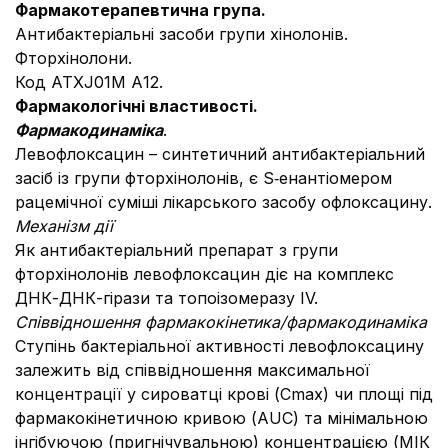
Фармакотерапевтична група.
Антибактеріальні засоби групи хінолонів.
Фторхінолони.
Код АТХJ01M А12.
Фармакологічні властивості.
Фармакодинаміка
.
Левофлоксацин – синтетичний антибактеріальний
засіб із групи фторхінолонів, є S‑енантіомером
рацемічної суміші лікарського засобу офлоксацину.
Механізм дії
Як антибактеріальний препарат з групи
фторхінолонів левофлоксацин діє на комплекс
ДНК-ДНК-гірази та топоізомеразу ІV.
Співвідношення фармакокінетика/фармакодинаміка
Ступінь бактеріальної активності левофлоксацину
залежить від співвідношення максимальної
концентрації у сироватці крові (Сmax) чи площі під
фармакокінетичною кривою (АUC) та мінімальною
інгібуючою (пригнічувальною) концентрацією (МІК