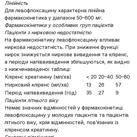
Лінійність
Для левофлоксацину характерна лінійна
фармакокінетика у діапазоні 50–600 мг.
Фармакокінетика у особливих груп пацієнтів
Пацієнти з нирковою недостатністю
На фармакокінетику левофлоксацину впливає
ниркова недостатність. При зниженні функції
нирок знижується ниркове виведення та кліренс,
а періоди напіввиведення збільшуються, як видно
з нижченаведеної таблиці:
Кліренс креатиніну (мл/хв)
< 20
20–40
50–80
Нирковий кліренс (мл/хв)
13
26
57
Період напіввиведення (год)
35
27
9
Пацієнти літнього віку
Немає значних відмінностей у фармакокінетиці
левофлоксацину у молодих пацієнтів та пацієнтів
літнього віку, крім відмінностей, пов’язаних із
кліренсом креатиніну.