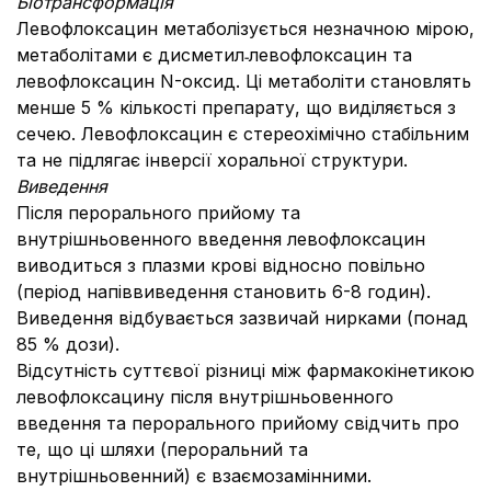
Біотрансформація
Левофлоксацин метаболізується незначною мірою,
метаболітами є дисметил˗левофлоксацин та
левофлоксацин N-оксид. Ці метаболіти становлять
менше 5 % кількості препарату, що виділяється з
сечею. Левофлоксацин є стереохімічно стабільним
та не підлягає інверсії хоральної структури.
Виведення
Після перорального прийому та
внутрішньовенного введення левофлоксацин
виводиться з плазми крові відносно повільно
(період напіввиведення становить 6-8 годин).
Виведення відбувається зазвичай нирками (понад
85 % дози).
Відсутність суттєвої різниці між фармакокінетикою
левофлоксацину після внутрішньовенного
введення та перорального прийому свідчить про
те, що ці шляхи (пероральний та
внутрішньовенний) є взаємозамінними.