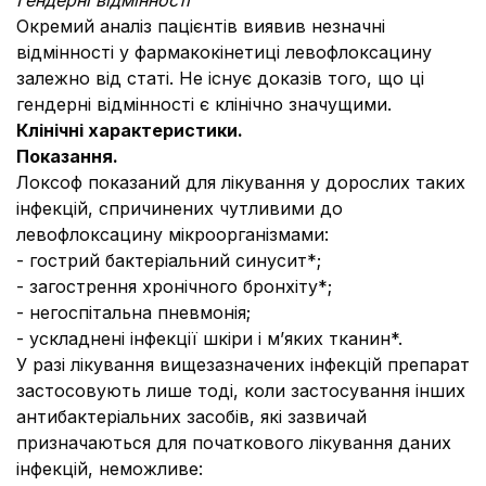
Гендерні відмінності
Окремий аналіз пацієнтів виявив незначні
відмінності у фармакокінетиці левофлоксацину
залежно від статі. Не існує доказів того, що ці
гендерні відмінності є клінічно значущими.
Клінічні характеристики.
Показання.
Локсоф показаний для лікування у дорослих таких
інфекцій, спричинених чутливими до
левофлоксацину мікроорганізмами:
- гострий бактеріальний синусит*;
- загострення хронічного бронхіту*;
- негоспітальна пневмонія;
- ускладнені інфекції шкіри і м’яких тканин*.
У разі лікування вищезазначених інфекцій препарат
застосовують лише тоді, коли застосування інших
антибактеріальних засобів, які зазвичай
призначаються для початкового лікування даних
інфекцій, неможливе: