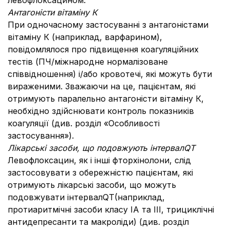
левофлоксацином.
Антагоністи вітаміну К
При одночасному застосуванні з антагоністами
вітаміну К (наприклад, варфарином),
повідомлялося про підвищення коагуляційних
тестів (ПЧ/міжнародне нормалізоване
співвідношення) і/або кровотечі, які можуть бути
вираженими. Зважаючи на це, пацієнтам, які
отримують паралельно антагоністи вітаміну К,
необхідно здійснювати контроль показників
коагуляції (див. розділ «Особливості
застосування»).
Лікарські засоби, що подовжують інтервал
QT
Левофлоксацин, як і інші фторхінолони, слід
застосовувати з обережністю пацієнтам, які
отримують лікарські засоби, що можуть
подовжувати інтервалQT(наприклад,
протиаритмічні засоби класу ІА та ІІІ, трициклічні
антидепресанти та макроліди) (див. розділ