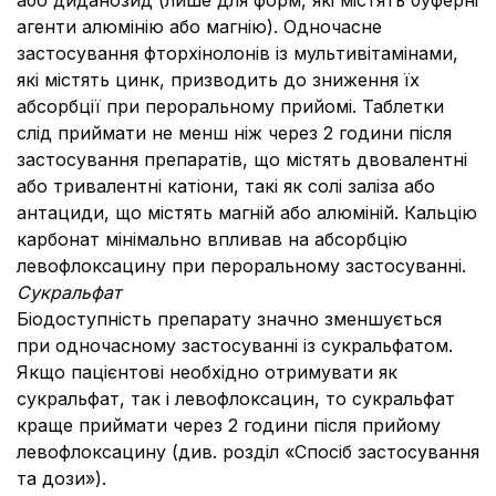
або диданозид (лише для форм, які містять буферні
агенти алюмінію або магнію). Одночасне
застосування фторхінолонів із мультивітамінами,
які містять цинк, призводить до зниження їх
абсорбції при пероральному прийомі. Таблетки
слід приймати не менш ніж через 2 години після
застосування препаратів, що містять двовалентні
або тривалентні катіони, такі як солі заліза або
антациди, що містять магній або алюміній. Кальцію
карбонат мінімально впливав на абсорбцію
левофлоксацину при пероральному застосуванні.
Сукральфат
Біодоступність препарату значно зменшується
при одночасному застосуванні із сукральфатом.
Якщо пацієнтові необхідно отримувати як
сукральфат, так і левофлоксацин, то сукральфат
краще приймати через 2 години після прийому
левофлоксацину (див. розділ «Спосіб застосування
та дози»).