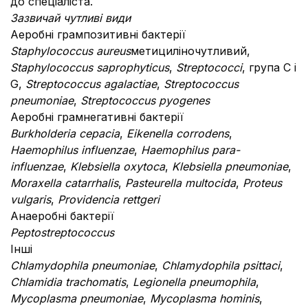
до спеціаліста.
Зазвичай чутливі види
Аеробні грампозитивні бактерії
Staphylococcus aureus
метициліночутливий,
Staphylococcus saprophyticus
,
Streptococci
, група С і
G,
Streptococcus agalactiae
,
Streptococcus
pneumoniae
,
Streptococcus pyogenes
Аеробні грамнегативні бактерії
Burkholderia cepacia
,
Eikenella corrodens
,
Haemophilus influenzae
,
Haemophilus para-
influenzae
,
Klebsiella oxytoca
,
Klebsiella pneumoniae
,
Moraxella catarrhalis
,
Pasteurella multocida
,
Proteus
vulgaris
,
Providencia rettgeri
Анаеробні бактерії
Peptostreptococcus
Інші
Chlamydophila pneumoniae
,
Chlamydophila psittaci
,
Chlamidia trachomatis
,
Legionella pneumophila
,
Mycoplasma pneumoniae
,
Mycoplasma hominis
,