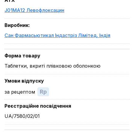
ATX
J01MA12 Левофлоксацин
Виробник
:
Сан Фармасьютикал Індастріз Лімітед
,
Індія
Форма товару
Таблетки, вкриті плівковою оболонкою
Умови відпуску
Rp
за рецептом
Реєстраційне посвідчення
UA/7580/02/01