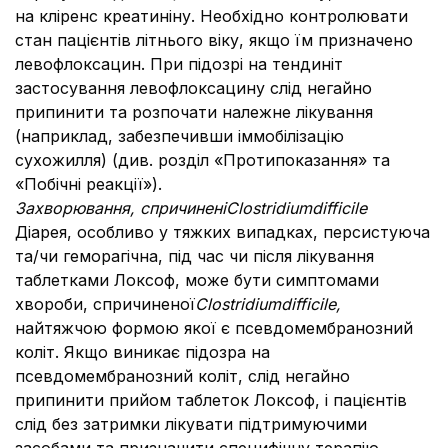
на кліренс креатиніну. Необхідно контролювати
стан пацієнтів літнього віку, якщо їм призначено
левофлоксацин. При підозрі на тендиніт
застосування левофлоксацину слід негайно
припинити та розпочати належне лікування
(наприклад, забезпечивши іммобілізацію
сухожилля) (див. розділ «Протипоказання» та
«Побічні реакції»).
Захворювання, спричинені
Clostridium
difficile
Діарея, особливо у тяжких випадках, персистуюча
та/чи геморагічна, під час чи після лікування
таблетками Локсоф, може бути симптомами
хвороби, спричиненої
Clostridium
difficile
,
найтяжчою формою якої є псевдомембранозний
коліт. Якщо виникає підозра на
псевдомембранозний коліт, слід негайно
припинити прийом таблеток Локсоф, і пацієнтів
слід без затримки лікувати підтримуючими