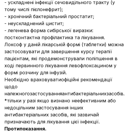
- ускладнені інфекції сечовидільного тракту (у
тому числі пієлонефрит);
- хронічний бактеріальний простатит;
- неускладнений цистит;
- легенева форма сибірської виразки:
постконтактна профілактика та лікування.
Локсоф у даній лікарській формі (таблетки) можна
застосовувати для завершення курсу терапії
пацієнтам, які продемонстрували поліпшення в
ході первинного лікування левофлоксацином у
формі розчину для інфузій.
Необхідно враховуватиофіційні рекомендації
щодо
належногозастосуванняантибактеріальнихзасобів.
*тільки у разі якщо визнано неефективним або
недоцільним застосування інших
антибактеріальних засобів, які зазвичай
призначають для лікування цієї інфекції.
Протипоказання.