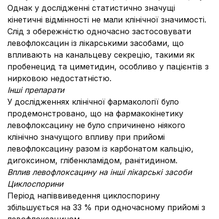
Однак у дослідженні статистично значущі
кінетичні відмінності не мали клінічної значимості.
Слід з обережністю одночасно застосовувати
левофлоксацин із лікарськими засобами, що
впливають на канальцеву секрецію, такими як
пробенецид та циметидин, особливо у пацієнтів з
нирковою недостатністю.
Інші препарати
У дослідженнях клінічної фармакології було
продемонстровано, що на фармакокінетику
левофлоксацину не було спричинено ніякого
клінічно значущого впливу при прийомі
левофлоксацину разом із карбонатом кальцію,
дигоксином, глібенкламідом, ранітидином.
Вплив левофлоксацину на інші лікарські засоби
Циклоспорини
Період напіввиведення циклоспорину
збільшується на 33 % при одночасному прийомі з