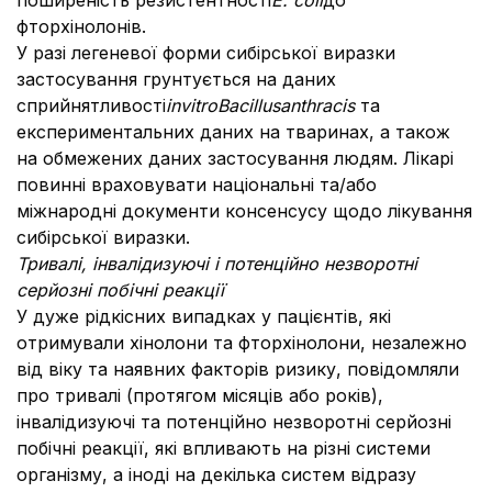
поширеність резистентності
E. сoli
до
фторхінолонів.
У разі легеневої форми сибірської виразки
застосування грунтується на даних
сприйнятливості
in
vitro
Bacillus
anthracis
та
експериментальних даних на тваринах, а також
на обмежених даних застосування людям. Лікарі
повинні враховувати національні та/або
міжнародні документи консенсусу щодо лікування
сибірської виразки.
Тривалі, інвалідизуючі і потенційно незворотні
серйозні побічні реакції
У дуже рідкісних випадках у пацієнтів, які
отримували хінолони та фторхінолони, незалежно
від віку та наявних факторів ризику, повідомляли
про тривалі (протягом місяців або років),
інвалідизуючі та потенційно незворотні серйозні
побічні реакції, які впливають на різні системи
організму, а іноді на декілька систем відразу