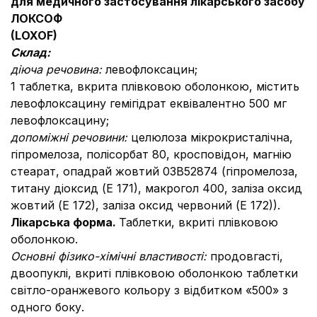
для медичного застосування лікарського засобу
ЛОКСОФ
(
LOXOF
)
Склад:
діюча речовина:
левофлоксацин;
1 таблетка, вкрита плівковою оболонкою, містить
левофлоксацину гемігідрат еквівалентно 500 мг
левофлоксацину;
допоміжні речовини:
целюлоза мікрокристалічна,
гіпромелоза, полісорбат 80, кросповідон, магнію
стеарат, опадрай жовтий 03В52874 (гіпромелоза,
титану діоксид (Е 171), макрогол 400, заліза оксид
жовтий (Е 172), заліза оксид червоний (Е 172)).
Лікарська форма.
Таблетки, вкриті плівковою
оболонкою.
Основні фізико-хімічні властивості:
продовгасті,
двоопуклі, вкриті плівковою оболонкою таблетки
світло-оранжевого кольору з відбитком «500» з
одного боку.