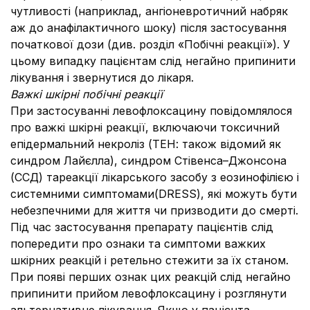
чутливості (наприклад, ангіоневротичний набряк
аж до анафілактичного шоку) після застосування
початкової дози (див. розділ «Побічні реакції»). У
цьому випадку пацієнтам слід негайно припинити
лікування і звернутися до лікаря.
Важкі шкірні побічні реакції
При застосуванні левофлоксацину повідомлялося
про важкі шкірні реакції, включаючи токсичний
епідермальний некроліз (ТЕН: також відомий як
синдром Лайєлла), синдром Стівенса–Джонсона
(ССД) тареакції лікарського засобу з еозинофілією і
системними симптомами(DRESS), які можуть бути
небезпечними для життя чи призводити до смерті.
Під час застосування препарату пацієнтів слід
попередити про ознаки та симптоми важких
шкірних реакцій і ретельно стежити за їх станом.
При появі перших ознак цих реакцій слід негайно
припинити прийом левофлоксацину і розглянути