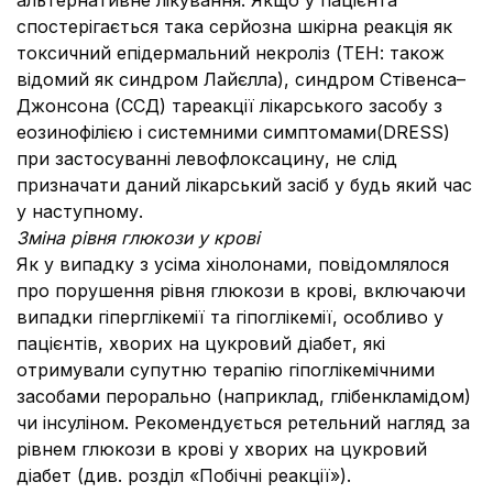
альтернативне лікування. Якщо у пацієнта
спостерігається така серйозна шкірна реакція як
токсичний епідермальний некроліз (ТЕН: також
відомий як синдром Лайєлла), синдром Стівенса–
Джонсона (ССД) тареакції лікарського засобу з
еозинофілією і системними симптомами(DRESS)
при застосуванні левофлоксацину, не слід
призначати даний лікарський засіб у будь який час
у наступному.
Зміна рівня глюкози у крові
Як у випадку з усіма хінолонами, повідомлялося
про порушення рівня глюкози в крові, включаючи
випадки гіперглікемії та гіпоглікемії, особливо у
пацієнтів, хворих на цукровий діабет, які
отримували супутню терапію гіпоглікемічними
засобами перорально (наприклад, глібенкламідом)
чи інсуліном. Рекомендується ретельний нагляд за
рівнем глюкози в крові у хворих на цукровий
діабет (див. розділ «Побічні реакції»).