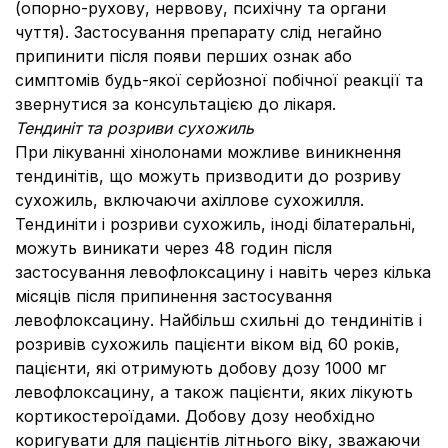
(опорно-рухову, нервову, психічну та органи
чуття). Застосування препарату слід негайно
припинити після появи перших ознак або
симптомів будь-якої серйозної побічної реакції та
звернутися за консультацією до лікаря.
Тендиніт та розриви сухожиль
При лікуванні хінолонами можливе виникнення
тендинітів, що можуть призводити до розриву
сухожиль, включаючи ахіллове сухожилля.
Тендиніти і розриви сухожиль, іноді білатеральні,
можуть виникати через 48 годин після
застосування левофлоксацину і навіть через кілька
місяців після припинення застосування
левофлоксацину. Найбільш схильні до тендинітів і
розривів сухожиль пацієнти віком від 60 років,
пацієнти, які отримують добову дозу 1000 мг
левофлоксацину, а також пацієнти, яких лікують
кортикостероїдами. Добову дозу необхідно
коригувати для пацієнтів літнього віку, зважаючи