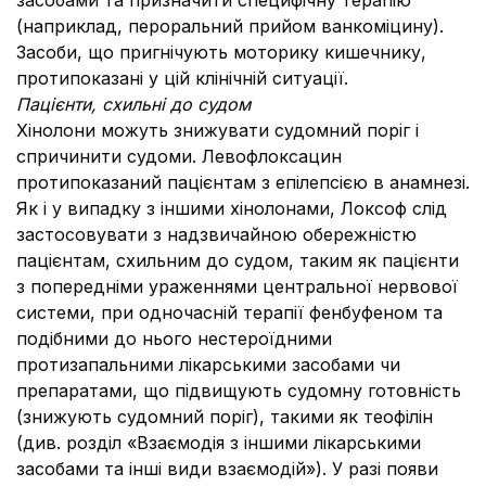
засобами та призначити специфічну терапію
(наприклад, пероральний прийом ванкоміцину).
Засоби, що пригнічують моторику кишечнику,
протипоказані у цій клінічній ситуації.
Пацієнти, схильні до судом
Хінолони можуть знижувати судомний поріг і
спричинити судоми. Левофлоксацин
протипоказаний пацієнтам з епілепсією в анамнезі.
Як і у випадку з іншими хінолонами, Локсоф слід
застосовувати з надзвичайною обережністю
пацієнтам, схильним до судом, таким як пацієнти
з попередніми ураженнями центральної нервової
системи, при одночасній терапії фенбуфеном та
подібними до нього нестероїдними
протизапальними лікарськими засобами чи
препаратами, що підвищують судомну готовність
(знижують судомний поріг), такими як теофілін
(див. розділ «Взаємодія з іншими лікарськими
засобами та інші види взаємодій»). У разі появи