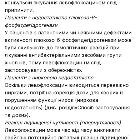
конвульсій лікування левофлоксацином слід
припинити.
Пацієнти з недостатністю глюкозо-6-
фосфатдегідрогенази
У пацієнтів з латентними чи наявними дефектами
активності глюкозо-6-фосфатдегідрогенази може
бути схильність до гемолітичних реакцій при
лікуванні антибактеріальними засобами групи
хінолінів, тому левофлоксацин їм слід
застосовувати з обережністю.
Пацієнти з нирковою недостатністю
Оскільки левофлоксацин виводиться переважно
нирками, потрібна корекція дози для хворих із
порушенням функції нирок (ниркова
недостатність) (див. розділ«Спосіб застосування
та дози»).
Реакції підвищеної чутливості (гіперчутливості)
Левофлоксацин може час від часу викликати
серйозні потенційно летальні реакції підвищеної