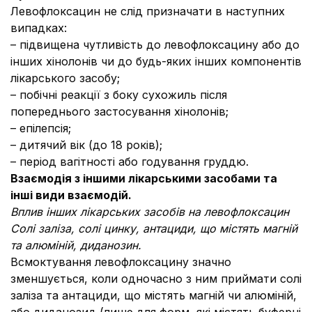
Левофлоксацин не слід призначати в наступних
випадках:
– підвищена чутливість до левофлоксацину або до
інших хінолонів чи до будь-яких інших компонентів
лікарського засобу;
– побічні реакції з боку сухожиль після
попереднього застосування хінолонів;
– епілепсія;
– дитячий вік (до 18 років);
– період вагітності або годування груддю.
Взаємодія з іншими лікарськими засобами та
інші види взаємодій.
Вплив інших лікарських засобів на левофлоксацин
Солі заліза, солі цинку, антациди, що містять магній
та алюміній, диданозин.
Всмоктування левофлоксацину значно
зменшується, коли одночасно з ним приймати солі
заліза та антациди, що містять магній чи алюміній,