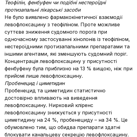
Теофілін, фенбуфен чи подібні нестероїдні
протизапальні лікарські засоби
Не було виявлено фармакокінетичної взаємодії
левофлоксацину з теофіліном. Проте можливе
суттєве зниження судомного порога при
одночасному застосуванні хінолонів із теофіліном,
нестероїдними протизапальними препаратами та
іншими агентами, які зменшують судомний поріг.
Концентрація левофлоксацину у присутності
фенбуфену була приблизно на 13 % вищою, ніж при
прийомі лише левофлоксацину.
Пробенецид і циметидин
Пробенецид та циметидин статистично
достовірно впливають на виведення
левофлоксацину. Нирковий кліренс
левофлоксацину знижується у присутності
циметидину на 24 %, пробенециду – на 34 %. Це
обумовлено тим, що обидва препарати здатні
блокувати канальцеву секрецію левофлоксацину.