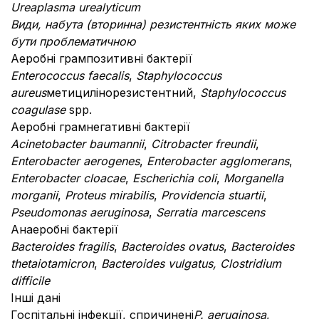
Ureaplasma urealyticum
Види, набута (вторинна) резистентність яких може
бути проблематичною
Аеробні грампозитивні бактерії
Enterococcus faecalis
,
Staphylococcus
aureus
метицилінорезистентний,
Staphylococcus
coagulase
spp.
Аеробні грамнегативні бактерії
Acinetobacter baumannii
,
Citrobacter freundii
,
Enterobacter aerogenes
,
Enterobacter agglomerans
,
Enterobacter cloacae
,
Escherichia coli
,
Morganella
morganii
,
Proteus mirabilis
,
Providencia stuartii
,
Pseudomonas aeruginosa
,
Serratia marcescens
Анаеробні бактерії
Bacteroides fragilis
,
Bacteroides ovatus
,
Bacteroides
thetaiotamicron
,
Bacteroides vulgatus, Clostridium
difficile
Інші дані
Госпітальні інфекції, спричинені
P. aeruginosa
,