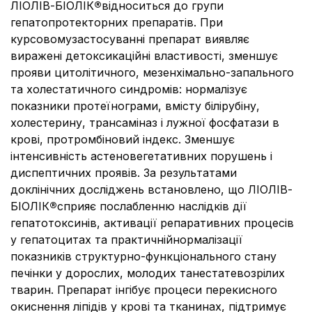
ЛІОЛІВ-БІОЛІК
®
відноситься до групи
гепатопротекторних препаратів. При
курсовомузастосуванні препарат виявляє
виражені детоксикаційні властивості, зменшує
прояви цитолітичного, мезенхімально-запального
та холестатичного синдромів: нормалізує
показники протеїнограми, вмісту білірубіну,
холестерину, трансаміназ і лужної фосфатази в
крові, протромбіновий індекс. Зменшує
інтенсивність астеновегетативних порушень і
диспептичних проявів. За результатами
доклінічних досліджень встановлено, що ЛІОЛІВ-
БІОЛІК
®
сприяє послабленню наслідків дії
гепатотоксинів, активації репаративних процесів
у гепатоцитах та практичнійнормалізації
показників структурно-функціонального стану
печінки у дорослих, молодих танестатевозрілих
тварин. Препарат інгібує процеси перекисного
окиснення ліпідів у крові та тканинах, підтримує