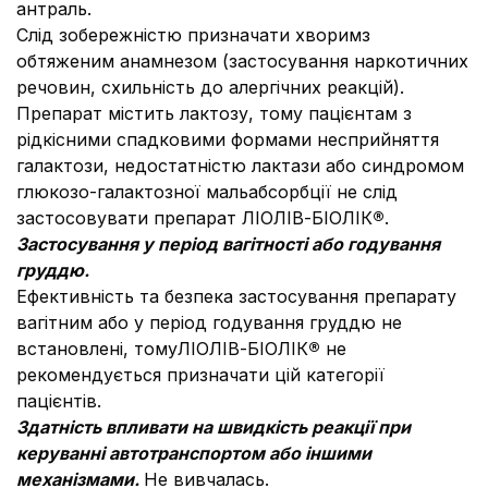
антраль.
Слід зобережністю призначати хворимз
обтяженим анамнезом (застосування наркотичних
речовин, схильність до алергічних реакцій).
Препарат містить лактозу, тому пацієнтам з
рідкісними спадковими формами несприйняття
галактози, недостатністю лактази або синдромом
глюкозо-галактозної мальабсорбції не слід
застосовувати препарат ЛІОЛІВ-БІОЛІК
®
.
Застосування у період вагітності або годування
груддю.
Ефективність та безпека застосування препарату
вагітним або у період годування груддю не
встановлені, томуЛІОЛІВ-БІОЛІК
®
не
рекомендується призначати цій категорії
пацієнтів.
Здатність впливати на швидкість реакції при
керуванні автотранспортом або іншими
механізмами.
Не вивчалась.