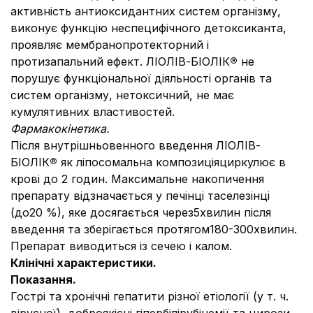
активність антиоксидантних систем організму,
виконує функцію неспецифічного детоксиканта,
проявляє мембранопротекторний і
протизапальний ефект. ЛІОЛІВ-БІОЛІК
®
не
порушує функціональної діяльності органів та
систем організму, нетоксичний, не має
кумулятивних властивостей.
Фармакокінетика.
Після внутрішньовенного введення ЛІОЛІВ-
БІОЛІК
®
як ліпосомальна композиціяциркулює в
крові до 2 годин. Максимальне накопичення
препарату відзначається у печінці таселезінці
(до20 %), яке досягається через5хвилин після
введення та зберігається протягом180-300хвилин.
Препарат виводиться із сечею і калом.
Клінічні характеристики.
Показання.
Гострі та хронічні гепатити різної етіології (у т. ч.