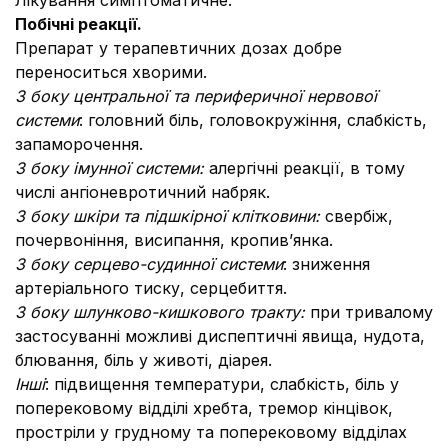
Лікування симптоматичне.
Побічні реакції.
Препарат у терапевтичних дозах добре
переноситься хворими.
З боку центральної та периферичної нервової
системи
: головний біль, головокружіння, слабкість,
запаморочення.
З боку імунної системи:
алергічні реакції, в тому
числі ангіоневротичний набряк.
З боку шкіри та підшкірної клітковини:
свербіж,
почервоніння, висипання, кропив’янка.
З боку серцево-судинної системи
: зниження
артеріального тиску, серцебиття.
З боку шлунково-кишкового тракту:
при тривалому
застосуванні можливі диспептичні явища, нудота,
блювання, біль у животі, діарея.
Інші
: підвищення температури, слабкість, біль у
поперековому відділі хребта, тремор кінцівок,
простріли у грудному та поперековому відділах