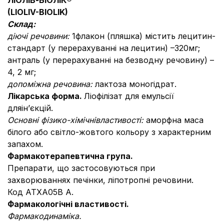
ЛІОЛІВ-БІОЛІК
®
(
LIOL
І
V
-
BIOLIK
)
Склад:
діючі речовини:
1флакон (пляшка) містить лецитин-
стандарт (у перерахуванні на лецитин) –320мг;
антраль (у перерахуванні на безводну речовину) –
4, 2 мг;
допоміжна речовина:
лактоза моногідрат.
Лікарська форма.
Ліофілізат для емульсії
дляін’єкцій.
Основні фізико-хімічні
властивості:
аморфна маса
білого або світло-жовтого кольору з характерним
запахом.
Фармакотерапевтична група.
Препарати, що застосовуються при
захворюваннях печінки, ліпотропні речовини.
Код АТХА05В А.
Фармакологічні властивості.
Фармакодинаміка.