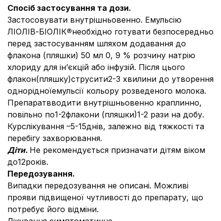
Спосіб застосування та дози.
Застосовувати внутрішньовенно. Емульсію
ЛІОЛІВ-БІОЛІК
®
необхідно готувати безпосередньо
перед застосуванням шляхом додавання до
флакона (пляшки) 50 мл 0, 9 % розчину натрію
хлориду для ін’єкцій або інфузій. Після цього
флакон(пляшку)струсити2-3 хвилини до утворення
однорідноїемульсії кольору розведеного молока.
Препаратвводити внутрішньовенно краплинно,
повільно по1-2флакони (пляшки)1-2 рази на добу.
Курслікування –5-15днів, залежно від тяжкості та
перебігу захворювання.
Діти.
Не рекомендується призначати дітям віком
до12років.
Передозування.
Випадки передозування не описані. Можливі
прояви підвищеної чутливості до препарату, що
потребує його відміни.