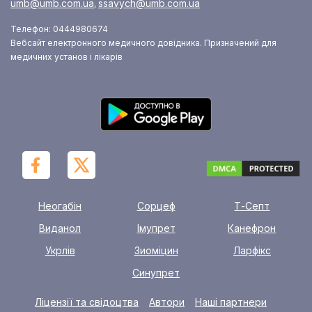
umb@umb.com.ua
ssavych@umb.com.ua
,
Телефон: 0444980674
Вебсайт електронного медичного довідника. Призначений для
медичних установ і лікарів
Неогабін
Сорцеф
Т-Септ
Виданол
Імупрет
Канефрон
Укрлів
Зиоміцин
Ларфікс
Синупрет
Ліцензії та свідоцтва
Автори
Наші партнери