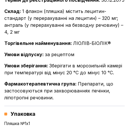
Термін дії реєстраційного посвідчення
:
30.12.2075
Склад
:
1 флакон (пляшка) містить лецитин-
стандарт (у перерахуванні на лецитин) – 320 мг;
антраль (у перерахуванні на безводну речовину) –
4, 2 мг
Торгівельне найменування
:
ЛІОЛІВ-БІОЛІК®
Умови відпуску
:
за рецептом
Умови зберігання
:
Зберігати в морозильній камері
при температурі від мінус 20 °С до мінус 10 °С.
Фармакотерапевтична група
:
Препарати, що
застосовуються при захворюваннях печінки,
ліпотропні речовини.
Упаковка
Пляшка №1x1