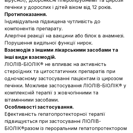
вірусної), доброякісні гіпербілірубінемії та цирози
печінки у дорослих і дітей віком від 12 років.
Протипоказання.
Індивідуальна підвищена чутливість до
компонентів препарату.
Алергічні реакції на вакцини або білок в анамнезі.
Порушення видільної функції нирок.
Взаємодія з іншими лікарськими засобами та
інші види взаємодій.
ЛІОЛІВ-БІОЛІК
®
не впливає на активність
стероїдних та цитостатичних препаратів при
одночасному застосуванні пацієнтам із цирозом
печінки. Можливе застосування ЛІОЛІВ-БІОЛІК
®
у
комплексній терапії з жовчогінними та
вітамінними засобами.
Особливості застосування.
Ефективність гепатопротекторної терапії
підвищується при застосуванні ЛІОЛІВ-
БІОЛІК
®
разом із пероральним гепатопротектором