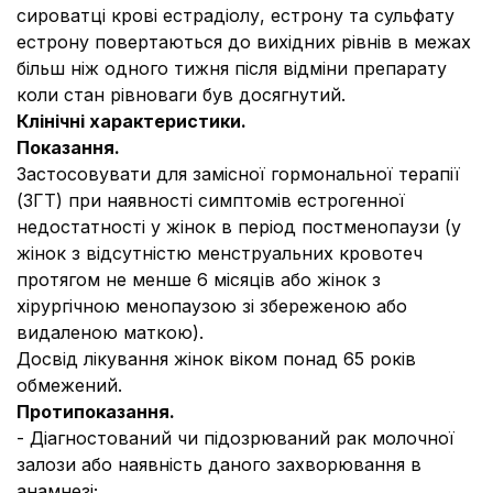
сироватці крові естрадіолу, естрону та сульфату
естрону повертаються до вихідних рівнів в межах
більш ніж одного тижня після відміни препарату
коли стан рівноваги був досягнутий.
Клінічні характеристики.
Показання.
Застосовувати для замісної гормональної терапії
(ЗГТ) при наявності симптомів естрогенної
недостатності у жінок в період постменопаузи (у
жінок з відсутністю менструальних кровотеч
протягом не менше 6 місяців або жінок з
хірургічною менопаузою зі збереженою або
видаленою маткою).
Досвід лікування жінок віком понад 65 років
обмежений.
Протипоказання.
- Діагностований чи підозрюваний рак молочної
залози або наявність даного захворювання в
анамнезі;