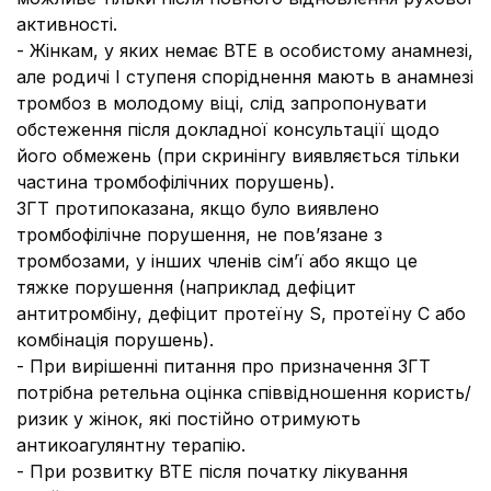
активності.
- Жінкам, у яких немає ВТЕ в особистому анамнезі,
але родичі I ступеня споріднення мають в анамнезі
тромбоз в молодому віці, слід запропонувати
обстеження після докладної консультації щодо
його обмежень (при скринінгу виявляється тільки
частина тромбофілічних порушень).
ЗГТ протипоказана, якщо було виявлено
тромбофілічне порушення, не пов’язане з
тромбозами, у інших членів сім’ї або якщо це
тяжке порушення (наприклад дефіцит
антитромбіну, дефіцит протеїну S, протеїну С або
комбінація порушень).
- При вирішенні питання про призначення ЗГТ
потрібна ретельна оцінка співвідношення користь/
ризик у жінок, які постійно отримують
антикоагулянтну терапію.
- При розвитку ВТЕ після початку лікування