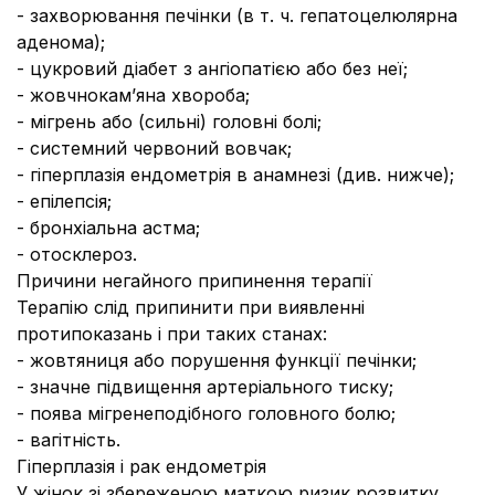
- захворювання печінки (в т. ч. гепатоцелюлярна
аденома);
- цукровий діабет з ангіопатією або без неї;
- жовчнокам’яна хвороба;
- мігрень або (сильні) головні болі;
- системний червоний вовчак;
- гіперплазія ендометрія в анамнезі (див. нижче);
- епілепсія;
- бронхіальна астма;
- отосклероз.
Причини негайного припинення терапії
Терапію слід припинити при виявленні
протипоказань і при таких станах:
- жовтяниця або порушення функції печінки;
- значне підвищення артеріального тиску;
- поява мігренеподібного головного болю;
- вагітність.
Гіперплазія і рак ендометрія
У жінок зі збереженою маткою ризик розвитку