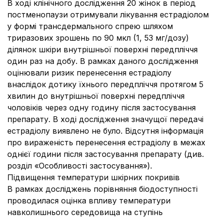
В ході клінічного дослідження 20 жінок в період
постменопаузи отримували лікування естрадіолом
у формі трансдермального спрею шляхом
триразових зрошень по 90 мкл (1, 53 мг/дозу)
ділянок шкіри внутрішньої поверхні передпліччя
один раз на добу. В рамках даного дослідження
оцінювали ризик перенесення естрадіолу
внаслідок дотику їхнього передпліччя протягом 5
хвилин до внутрішньої поверхні передпліччя
чоловіків через одну годину після застосування
препарату. В ході дослідження значущої передачі
естрадіолу виявлено не було. Відсутня інформація
про вираженість перенесення естрадіолу в межах
однієї години після застосування препарату (див.
розділ «Особливості застосування»).
Підвищення температури шкірних покривів
В рамках досліджень порівняння біодоступності
проводилася оцінка впливу температури
навколишнього середовища на ступінь