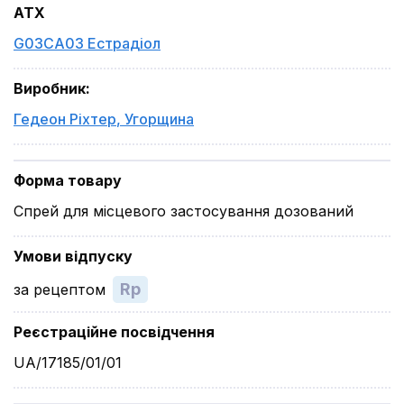
ATX
G03CA03 Естрадіол
Виробник
:
Гедеон Ріхтер
,
Угорщина
Форма товару
Спрей для місцевого застосування дозований
Умови відпуску
Rp
за рецептом
Реєстраційне посвідчення
UA/17185/01/01