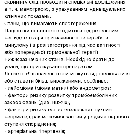
скринінгу слід проводити спеціальні дослідження,
в т. ч. мамографію, з урахуванням індивідуальних
клінічних показань.
Стани, що вимагають спостереження
Пацієнтки повинні знаходитися під ретельним
наглядом лікаря при наявності тепер або в
минулому і в разі загострення під час вагітності
або попередньої гормональної терапії
нижчезазначених станів. Необхідно брати до
уваги, що при лікуванні препаратом
Лензетто®зазначені стани можуть відновлюватися
або ставати більш вираженими, особливо:
- лейоміома (міома матки) або ендометріоз;
- фактори ризику розвитку тромбоемболічних
захворювань (див. нижче);
- фактори ризику естрогензалежних пухлин,
наприклад рак молочної залози у родичів першого
ступеня споріднення;
- артеріальна гіпертензія;