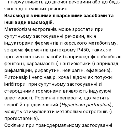
- гіперчутливість до діючої речовини або до будь-
якої з допоміжних речовин.
Взаємодія з іншими лікарськими засобами та
інші види взаємодій.
Метаболізм естрогенів може зростати при
супутньому застосуванні речовин, які є
індукторами ферментів лікарського метаболізму,
зокрема ферментів цитохрому Р450, таких як
протиепілептичні засоби (наприклад фенобарбітал,
фенітоїн, карбамазепін) і антибіотики (наприклад
рифампіцин, рифабутин, невірапін, ефавіренз).
Ритонавір і нелфінавір, хоча і відомі як потужні
інгібітори, при супутньому застосуванні зі
стероїдними гормонами виявляють індукуючі
властивості. Рослинні препарати, що містять
звіробій продірявлений (
Hypericum perforatum
),
можуть стимулювати метаболізм естрогенів (і
прогестагенів).
Оскільки при трансдермальному застосуванні