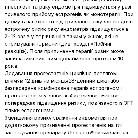
гіперплазії та раку ендометрія підвищується у разі
тривалого прийому естрогенів як монотерапії. При
цьому в залежності від тривалості лікування і дози
естрогену ризик раку ендометрія підвищується в
2−12 разів у порівнянні з таким у жінок, які не
отримували гормони (див. розділ «Побічні
реакції»). Після припинення терапії ризик може
залишатися високим щонайменше протягом 10
років.
Додавання прогестагенів циклічно протягом
мінімум 12 днів на місяць/28-денний цикл або
безперервна комбінована терапія естрогеном і
прогестогеном у жінок зі збереженою маткою
попереджає підвищення ризику, пов’язаного із ЗГТ
тільки естрогенами.
Зменшення ризику ураження ендометрія при
додатковому призначенні прогестагенів на тлі
застосування препарату Лензетто®не вивчалося.