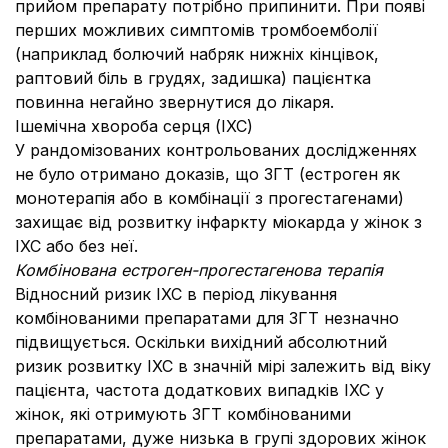
прийом препарату потрібно припинити. При появі
перших можливих симптомів тромбоемболії
(наприклад болючий набряк нижніх кінцівок,
раптовий біль в грудях, задишка) пацієнтка
повинна негайно звернутися до лікаря.
Ішемічна хвороба серця (ІХС)
У рандомізованих контрольованих дослідженнях
не було отримано доказів, що ЗГТ (естроген як
монотерапія або в комбінації з прогестагенами)
захищає від розвитку інфаркту міокарда у жінок з
ІХС або без неї.
Комбінована естроген-прогестагенова терапія
Відносний ризик ІХС в період лікування
комбінованими препаратами для ЗГТ незначно
підвищується. Оскільки вихідний абсолютний
ризик розвитку ІХС в значній мірі залежить від віку
пацієнта, частота додаткових випадків ІХС у
жінок, які отримують ЗГТ комбінованими
препаратами, дуже низька в групі здорових жінок