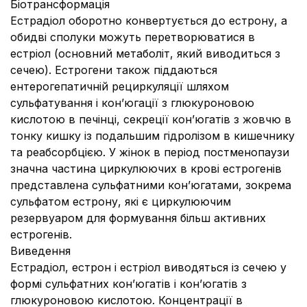
Біотрансформація
Естрадіол оборотно конвертується до естрону, а
обидві сполуки можуть перетворюватися в
естріол (основний метаболіт, який виводиться з
сечею). Естрогени також піддаються
ентерогепатичній рециркуляції шляхом
сульфатування і кон’югації з глюкуроновою
кислотою в печінці, секреції кон’югатів з жовчю в
тонку кишку із подальшим гідролізом в кишечнику
та реабсорбцією. У жінок в період постменопаузи
значна частина циркулюючих в крові естрогенів
представлена сульфатними кон’югатами, зокрема
сульфатом естрону, які є циркулюючим
резервуаром для формування більш активних
естрогенів.
Виведення
Естрадіол, естрон і естріол виводяться із сечею у
формі сульфатних кон’югатів і кон’югатів з
глюкуроновою кислотою. Концентрації в