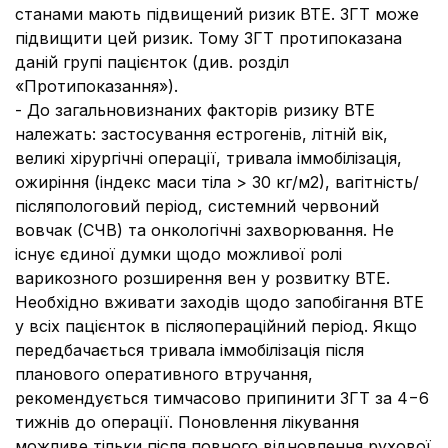
станами мають підвищений ризик ВТЕ. ЗГТ може
підвищити цей ризик. Тому ЗГТ протипоказана
даній групі пацієнток (див. розділ
«Протипоказання»).
- До загальновизнаних факторів ризику ВТЕ
належать: застосування естрогенів, літній вік,
великі хірургічні операції, тривала іммобілізація,
ожиріння (індекс маси тіла > 30 кг/м2), вагітність/
післяпологовий період, системний червоний
вовчак (СЧВ) та онкологічні захворювання. Не
існує єдиної думки щодо можливої ​​ролі
варикозного розширення вен у розвитку ВТЕ.
Необхідно вживати заходів щодо запобігання ВТЕ
у всіх пацієнток в післяопераційний період. Якщо
передбачається тривала іммобілізація після
планового оперативного втручання,
рекомендується тимчасово припинити ЗГТ за 4−6
тижнів до операції. Поновлення лікування
можливе тільки після повного відновлення рухової