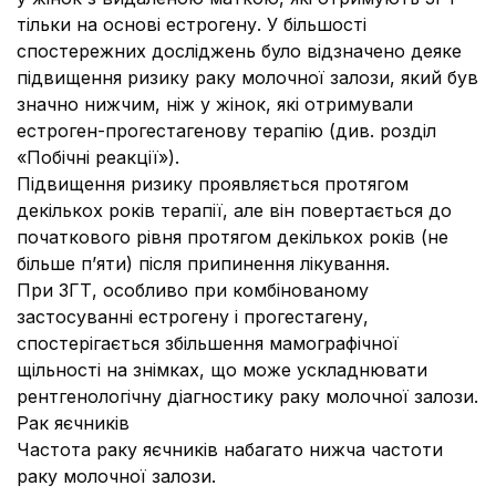
тільки на основі естрогену. У більшості
спостережних досліджень було відзначено деяке
підвищення ризику раку молочної залози, який був
значно нижчим, ніж у жінок, які отримували
естроген-прогестагенову терапію (див. розділ
«Побічні реакції»).
Підвищення ризику проявляється протягом
декількох років терапії, але він повертається до
початкового рівня протягом декількох років (не
більше п’яти) після припинення лікування.
При ЗГТ, особливо при комбінованому
застосуванні естрогену і прогестагену,
спостерігається збільшення мамографічної
щільності на знімках, що може ускладнювати
рентгенологічну діагностику раку молочної залози.
Рак яєчників
Частота раку яєчників набагато нижча частоти
раку молочної залози.