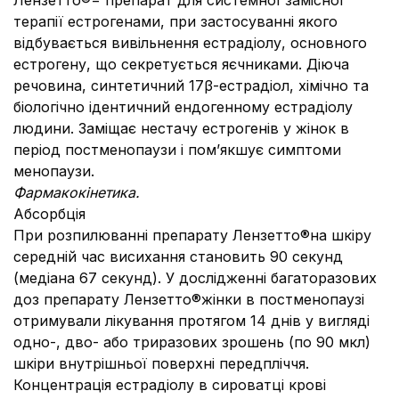
Лензетто®− препарат для системної замісної
терапії естрогенами, при застосуванні якого
відбувається вивільнення естрадіолу, основного
естрогену, що секретується яєчниками. Діюча
речовина, синтетичний 17β-естрадіол, хімічно та
біологічно ідентичний ендогенному естрадіолу
людини. Заміщає нестачу естрогенів у жінок в
період постменопаузи і пом’якшує симптоми
менопаузи.
Фармакокінетика.
Абсорбція
При розпилюванні препарату Лензетто®на шкіру
середній час висихання становить 90 секунд
(медіана 67 секунд). У дослідженні багаторазових
доз препарату Лензетто®жінки в постменопаузі
отримували лікування протягом 14 днів у вигляді
одно-, дво- або триразових зрошень (по 90 мкл)
шкіри внутрішньої поверхні передпліччя.
Концентрація естрадіолу в сироватці крові