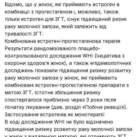
Відомо, що у жінок, які приймають естроген в
комбінації з прогестагеном і, можливо, також
тільки естроген для ЗГТ, існує підвищений ризик
раку молочної залози, який залежить від
тривалості ЗГТ.
Комбінована естроген-прогестагенова терапія
Результати рандомізованого плацебо-
контрольованого дослідження WHI (Ініціатива з
охорони здоров’я жінок), а також епідеміологічних
досліджень показали підвищення ризику розвитку
раку молочної залози у жінок, які приймають
комбіновані естроген-прогестагенові препарати з
метою ЗГТ. Істотне збільшення ризику
спостерігалося приблизно через 3 роки після
початку лікування (див. розділ «Побічні реакції»).
Застосування естрогенів як монотерапії
В ході дослідження WHI не було відзначено
підвищення ризику розвитку раку молочної залози
у жінок з видаленою маткою, які отримують ЗГТ