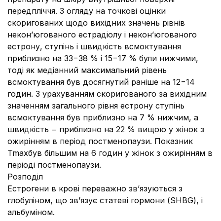
передпліччя. З огляду на точкові оцінки
скоригованих щодо вихідних значень рівнів
некон’югованого естрадіолу і некон’югованого
естрону, ступінь і швидкість всмоктування
приблизно на 33−38 % і 15−17 % були нижчими,
тоді як медіанний максимальний рівень
всмоктування був досягнутий раніше на 12−14
годин. З урахуванням скоригованого за вихідним
значенням загального рівня естрону ступінь
всмоктування був приблизно на 7 % нижчим, а
швидкість − приблизно на 22 % вищою у жінок з
ожирінням в період постменопаузи. Показник
Tmaxбув більшим на 6 годин у жінок з ожирінням в
періоді постменопаузи.
Розподіл
Естрогени в крові переважно зв’язуються з
глобуліном, що зв’язує статеві гормони (SHBG), і
альбуміном.