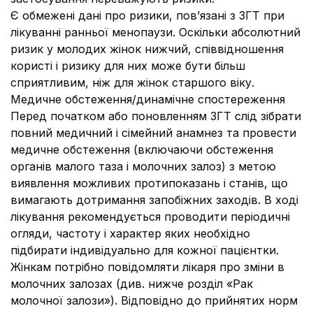
Є обмежені дані про ризики, пов’язані з ЗГТ при
лікуванні ранньої менопаузи. Оскільки абсолютний
ризик у молодих жінок нижчий, співвідношення
користі і ризику для них може бути більш
сприятливим, ніж для жінок старшого віку.
Медичне обстеження/динамічне спостереження
Перед початком або поновленням ЗГТ слід зібрати
повний медичний і сімейний анамнез та провести
медичне обстеження (включаючи обстеження
органів малого таза і молочних залоз) з метою
виявлення можливих протипоказань і станів, що
вимагають дотримання запобіжних заходів. В ході
лікування рекомендується проводити періодичні
огляди, частоту і характер яких необхідно
підбирати індивідуально для кожної пацієнтки.
Жінкам потрібно повідомляти лікаря про зміни в
молочних залозах (див. нижче розділ «Рак
молочної залози»). Відповідно до прийнятих норм