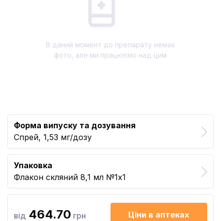
В даний момент до препарату немає
фото, але ми працюємо над цим
Форма випуску та дозування
Спрей, 1,53 мг/дозу
Упаковка
Флакон скляний 8,1 мл №1x1
464.70
Ціни в аптеках
від
грн