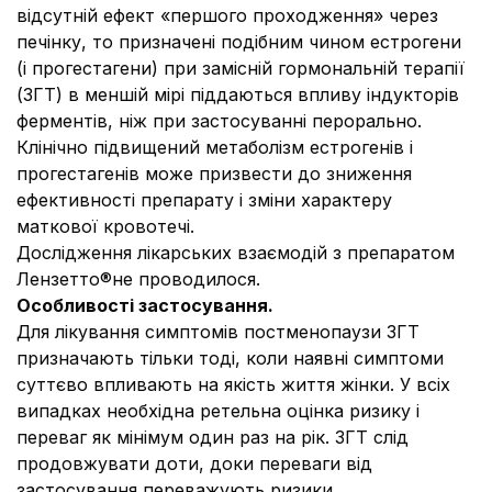
відсутній ефект «першого проходження» через
печінку, то призначені подібним чином естрогени
(і прогестагени) при замісній гормональній терапії
(ЗГТ) в меншій мірі піддаються впливу індукторів
ферментів, ніж при застосуванні перорально.
Клінічно підвищений метаболізм естрогенів і
прогестагенів може призвести до зниження
ефективності препарату і зміни характеру
маткової кровотечі.
Дослідження лікарських взаємодій з препаратом
Лензетто®не проводилося.
Особливості застосування.
Для лікування симптомів постменопаузи ЗГТ
призначають тільки тоді, коли наявні симптоми
суттєво впливають на якість життя жінки. У всіх
випадках необхідна ретельна оцінка ризику і
переваг як мінімум один раз на рік. ЗГТ слід
продовжувати доти, доки переваги від
застосування переважують ризики.