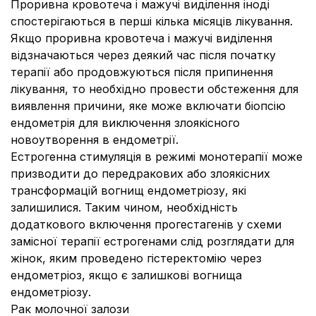
Проривна кровотеча і мажучі виділення іноді
спостерігаються в перші кілька місяців лікування.
Якщо проривна кровотеча і мажучі виділення
відзначаються через деякий час після початку
терапії або продовжуються після припинення
лікування, то необхідно провести обстеження для
виявлення причини, яке може включати біопсію
ендометрія для виключення злоякісного
новоутворення в ендометрії.
Естрогенна стимуляція в режимі монотерапії може
призводити до передракових або злоякісних
трансформацій вогнищ ендометріозу, які
залишилися. Таким чином, необхідність
додаткового включення прогестагенів у схеми
замісної терапії естрогенами слід розглядати для
жінок, яким проведено гістеректомію через
ендометріоз, якщо є залишкові вогнища
ендометріозу.
Рак молочної залози