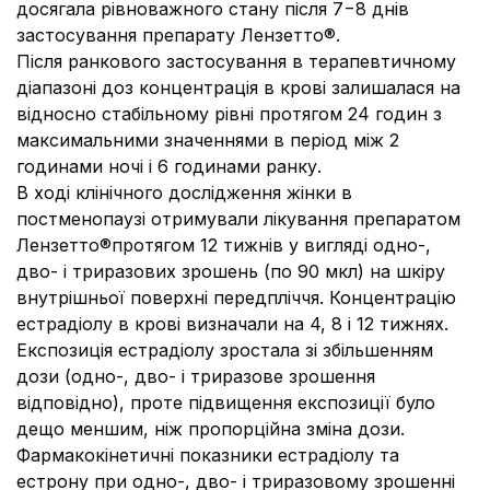
досягала рівноважного стану після 7−8 днів
застосування препарату Лензетто®.
Після ранкового застосування в терапевтичному
діапазоні доз концентрація в крові залишалася на
відносно стабільному рівні протягом 24 годин з
максимальними значеннями в період між 2
годинами ночі і 6 годинами ранку.
В ході клінічного дослідження жінки в
постменопаузі отримували лікування препаратом
Лензетто®протягом 12 тижнів у вигляді одно-,
дво- і триразових зрошень (по 90 мкл) на шкіру
внутрішньої поверхні передпліччя. Концентрацію
естрадіолу в крові визначали на 4, 8 і 12 тижнях.
Експозиція естрадіолу зростала зі збільшенням
дози (одно-, дво- і триразове зрошення
відповідно), проте підвищення експозиції було
дещо меншим, ніж пропорційна зміна дози.
Фармакокінетичні показники естрадіолу та
естрону при одно-, дво- і триразовому зрошенні