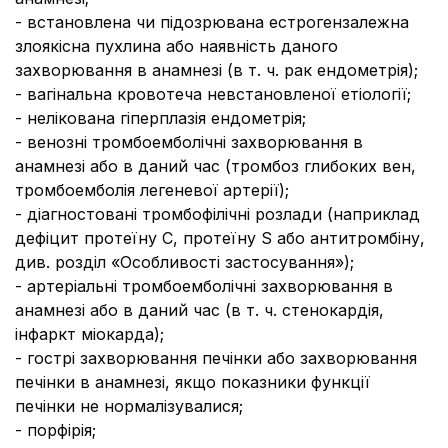
- встановлена чи підозрювана естрогензалежна
злоякісна пухлина або наявність даного
захворювання в анамнезі (в т. ч. рак ендометрія);
- вагінальна кровотеча невстановленої етіології;
- нелікована гіперплазія ендометрія;
- венозні тромбоемболічні захворювання в
анамнезі або в даний час (тромбоз глибоких вен,
тромбоемболія легеневої артерії);
- діагностовані тромбофілічні розлади (наприклад
дефіцит протеїну С, протеїну S або антитромбіну,
див. розділ «Особливості застосування»);
- артеріальні тромбоемболічні захворювання в
анамнезі або в даний час (в т. ч. стенокардія,
інфаркт міокарда);
- гострі захворювання печінки або захворювання
печінки в анамнезі, якщо показники функції
печінки не нормалізувалися;
- порфірія;