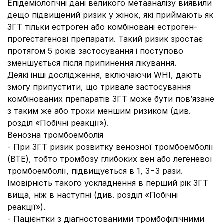
Епідеміологічні дані великого метааналізу виявили
дещо підвищений ризик у жінок, які приймають як
ЗГТ тільки естроген або комбіновані естроген-
прогестагенові препарати. Такий ризик зростає
протягом 5 років застосування і поступово
зменшується після припинення лікування.
Деякі інші дослідження, включаючи WHI, дають
змогу припустити, що тривале застосування
комбінованих препаратів ЗГТ може бути пов’язане
з таким же або трохи меншим ризиком (див.
розділ «Побічні реакції»).
Венозна тромбоемболія
- При ЗГТ ризик розвитку венозної тромбоемболії
(ВТЕ), тобто тромбозу глибоких вен або легеневої
тромбоемболії, підвищується в 1, 3−3 рази.
Імовірність такого ускладнення в перший рік ЗГТ
вища, ніж в наступні (див. розділ «Побічні
реакції»).
- Пацієнтки з діагностованими тромбофілічними