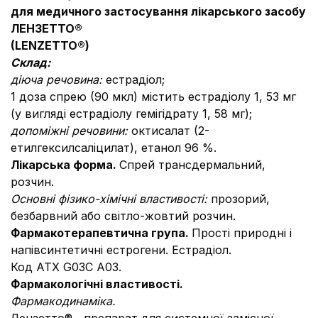
для медичного застосування лікарського засобу
ЛЕНЗЕТТО®
(LENZETTO®)
Склад:
діюча речовина:
естрадіол;
1 доза спрею (90 мкл) містить естрадіолу 1, 53 мг
(у вигляді естрадіолу гемігідрату 1, 58 мг);
допоміжні речовини:
октисалат (2-
етилгексилсаліцилат), етанол 96 %.
Лікарська форма.
Спрей трансдермальний,
розчин.
Основні фізико-хімічні властивості:
прозорий,
безбарвний або світло-жовтий розчин.
Фармакотерапевтична група.
Прості природні і
напівсинтетичні естрогени. Естрадіол.
Код АТХ G03С A03.
Фармакологічні властивості.
Фармакодинаміка.