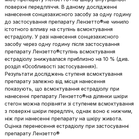
поверхні передпліччя. В даному дослідженні
нанесення сонцезахисного засобу за одну годину
до застосування препарату Лензетто®не чинило
істотного впливу на ступінь всмоктування
естрадіолу. У разі нанесення сонцезахисного
засобу через одну годину після застосування
препарату Лензетто®ступінь всмоктування
естрадіолу знижувалася приблизно на 10 % (див.
розділ «Особливості застосування»).
Результати досліджень ступеня всмоктування
препарату залежно від місця нанесення
показують, що всмоктування естрадіолу при
нанесенні препарату Лензетто®на ділянки шкіри
стегон можна порівняти зі ступенем всмоктування
з поверхні шкіри передпліч, однак воно є нижчим,
ніж при нанесенні препарату на шкіру живота.
Оцінка перенесення естрадіолу при застосуванні
препарату Лензетто®