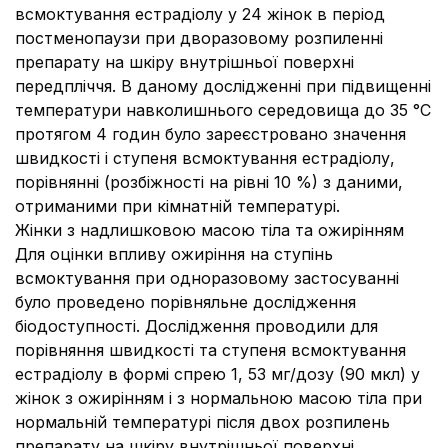
всмоктування естрадіолу у 24 жінок в період
постменопаузи при дворазовому розпиленні
препарату на шкіру внутрішньої поверхні
передпліччя. В даному дослідженні при підвищенні
температури навколишнього середовища до 35 °C
протягом 4 годин було зареєстровано значення
швидкості і ступеня всмоктування естрадіолу,
порівнянні (розбіжності на рівні 10 %) з даними,
отриманими при кімнатній температурі.
Жінки з надлишковою масою тіла та ожирінням
Для оцінки впливу ожиріння на ступінь
всмоктування при одноразовому застосуванні
було проведено порівняльне дослідження
біодоступності. Дослідження проводили для
порівняння швидкості та ступеня всмоктування
естрадіолу в формі спрею 1, 53 мг/дозу (90 мкл) у
жінок з ожирінням і з нормальною масою тіла при
нормальній температурі після двох розпилень
препарату на шкіру внутрішньої поверхні