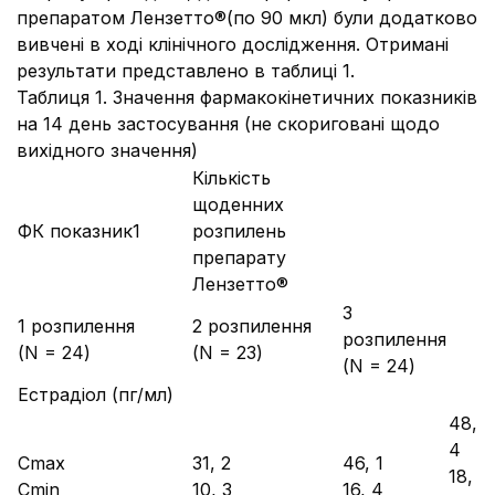
препаратом Лензетто®(по 90 мкл) були додатково
вивчені в ході клінічного дослідження. Отримані
результати представлено в таблиці 1.
Таблиця 1. Значення фармакокінетичних показників
на 14 день застосування (не скориговані щодо
вихідного значення)
Кількість
щоденних
ФК показник1
розпилень
препарату
Лензетто®
3
1 розпилення
2 розпилення
розпилення
(N = 24)
(N = 23)
(N = 24)
Естрадіол (пг/мл)
48,
4
Cmax
31, 2
46, 1
18,
Cmin
10, 3
16, 4