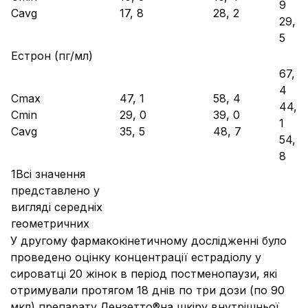
9
Cavg
17, 8
28, 2
29,
5
Естрон (пг/мл)
67,
4
Cmax
47, 1
58, 4
44,
Cmin
29, 0
39, 0
1
Cavg
35, 5
48, 7
54,
8
1Всі значення
представлено у
вигляді середніх
геометричних
У другому фармакокінетичному дослідженні було
проведено оцінку концентрації естрадіолу у
сироватці 20 жінок в період постменопаузи, які
отримували протягом 18 днів по три дози (по 90
мкл) препарату Лензетто®на шкіру внутрішньої