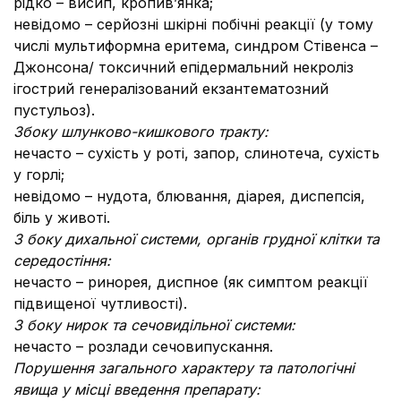
рідко – висип, кропив’янка;
невідомо – серйозні шкірні побічні реакції (у тому
числі мультиформна еритема, синдром Стівенса –
Джонсона/ токсичний епідермальний некроліз
ігострий генералізований екзантематозний
пустульоз).
З
боку шлунково-кишкового тракту:
нечасто – сухість у роті, запор, слинотеча, сухість
у горлі;
невідомо – нудота, блювання, діарея, диспепсія,
біль у животі.
З боку дихальної системи, органів грудної клітки та
середостіння:
нечасто – ринорея, диспное (як симптом реакції
підвищеної чутливості).
З боку нирок та сечовидільної системи:
нечасто – розлади сечовипускання.
Порушення загального характеру та патологічні
явища у місці введення препарату: