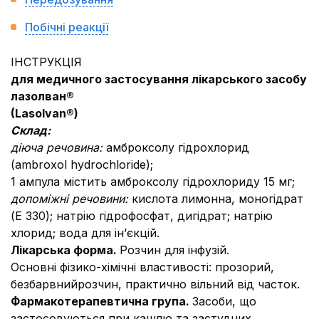
Побічні реакції
ІНСТРУКЦІЯ
для медичного застосування лікарського засобу
лазолван®
(Lasolvan®)
Склад:
діюча речовина:
амброксолу гідрохлорид
(ambroxol hydrochloride);
1 ампула містить амброксолу гідрохлориду 15 мг;
допоміжні речовини:
кислота лимонна, моногідрат
(E 330); натрію гідрофосфат, дигідрат; натрію
хлорид; вода для ін’єкцій.
Лікарська форма.
Розчин для інфузій.
Основні фізико-хімічні властивості: прозорий,
безбарвнийрозчин, практично вільний від часток.
Фармакотерапевтична група.
Засоби, що
застосовуються при кашлю та застудних