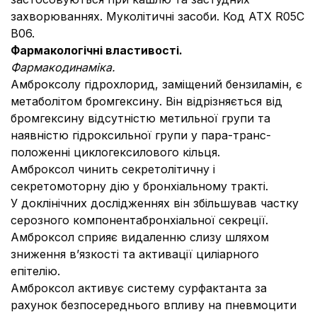
захворюваннях. Муколітичні засоби. Код АТХ R05C
B06.
Фармакологічні властивості.
Фармакодинаміка.
Амброксолу гідрохлорид, заміщений бензиламін, є
метаболітом бромгексину. Він відрізняється від
бромгексину відсутністю метильної групи та
наявністю гідроксильної групи у пара-транс-
положенні циклогексилового кільця.
Амброксол чинить секретолітичну і
секретомоторну дію у бронхіальному тракті.
У доклінічних дослідженнях він збільшував частку
серозного компонентабронхіальної секреції.
Амброксол сприяє видаленню слизу шляхом
зниження в’язкості та активації циліарного
епітелію.
Амброксол активує систему сурфактанта за
рахунок безпосереднього впливу на пневмоцити