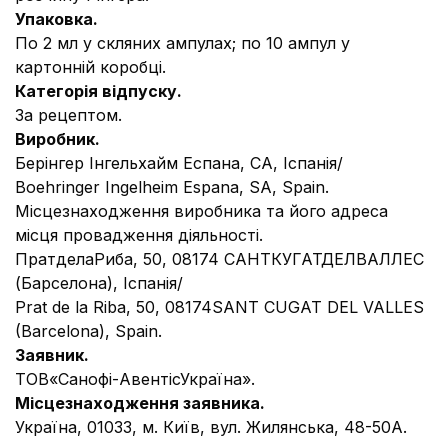
Упаковка.
По 2 мл у скляних ампулах; по 10 ампул у
картонній коробці.
Категорія відпуску.
За рецептом.
Виробник.
Берінгер Інгельхайм Еспана, СА, Іспанія/
Boehringer Ingelheim Espana, SA, Spain.
Місцезнаходження виробника та його адреса
місця провадження діяльності.
ПратделаРиба, 50, 08174 САНТКУГАТДЕЛВАЛЛЕС
(Барселона), Іспанія/
Prat de la Riba, 50, 08174SANT CUGAT DEL VALLES
(Barcelona), Spain.
Заявник.
ТОВ«Санофі-АвентісУкраїна».
Місцезнаходження з
аявника.
Україна, 01033, м. Київ, вул. Жилянська, 48-50А.