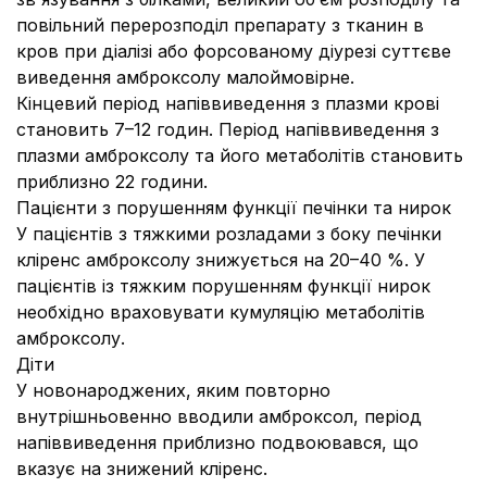
повільний перерозподіл препарату з тканин в
кров при діалізі або форсованому діурезі суттєве
виведення амброксолу малоймовірне.
Кінцевий період напіввиведення з плазми крові
становить 7–12 годин. Період напіввиведення з
плазми амброксолу та його метаболітів становить
приблизно 22 години.
Пацієнти з порушенням функції печінки та нирок
У пацієнтів з тяжкими розладами з боку печінки
кліренс амброксолу знижується на 20–40 %. У
пацієнтів із тяжким порушенням функції нирок
необхідно враховувати кумуляцію метаболітів
амброксолу.
Діти
У новонароджених, яким повторно
внутрішньовенно вводили амброксол, період
напіввиведення приблизно подвоювався, що
вказує на знижений кліренс.