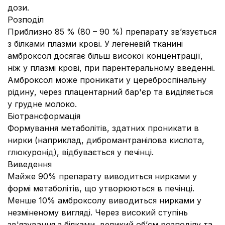
дози.
Розподіл
Приблизно 85 % (80 – 90 %) препарату зв’язується
з білками плазми крові. У легеневій тканині
амброксол досягає більш високої концентрації,
ніж у плазмі крові, при парентеральному введенні.
Амброксол може проникати у цереброспінальну
рідину, через плацентарний бар'єр та виділяється
у грудне молоко.
Біотрансформація
Формування метаболітів, здатних проникати в
нирки (наприклад, дибромантранілова кислота,
глюкуронід), відбувається у печінці.
Виведення
Майже 90% препарату виводиться нирками у
формі метаболітів, що утворюються в печінці.
Менше 10% амброксолу виводиться нирками у
незміненому вигляді. Через високий ступінь
зв'язування з білками, великий об’єм розподілу та