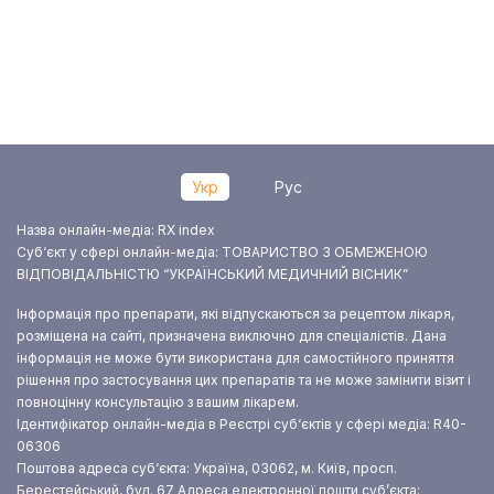
Укр
Рус
Назва онлайн-медіа: RX index
Суб‘єкт у сфері онлайн-медіа: ТОВАРИСТВО З ОБМЕЖЕНОЮ
ВІДПОВІДАЛЬНІСТЮ “УКРАЇНСЬКИЙ МЕДИЧНИЙ ВІСНИК”
Інформація про препарати, які відпускаються за рецептом лікаря,
розміщена на сайті, призначена виключно для спеціалістів. Дана
інформація не може бути використана для самостійного приняття
рішення про застосування цих препаратів та не може замінити візит і
повноцінну консультацію з вашим лікарем.
Ідентифікатор онлайн-медіа в Реєстрі суб‘єктів у сфері медіа: R40-
06306
Поштова адреса суб‘єкта: Україна, 03062, м. Київ, просп.
Берестейський, буд. 67
Адреса електронної пошти суб’єкта: