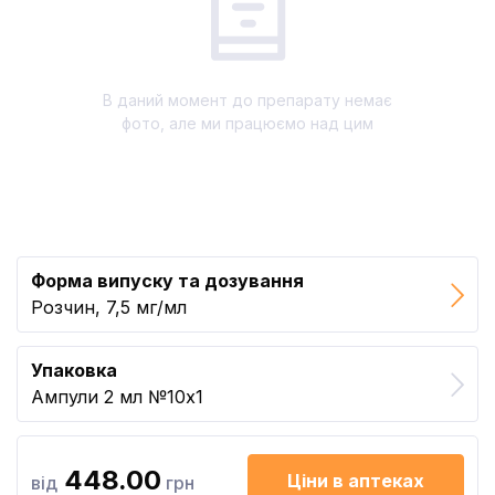
В даний момент до препарату немає
фото, але ми працюємо над цим
Форма випуску та дозування
Розчин, 7,5 мг/мл
Упаковка
Ампули 2 мл №10x1
448.00
Ціни в аптеках
від
грн