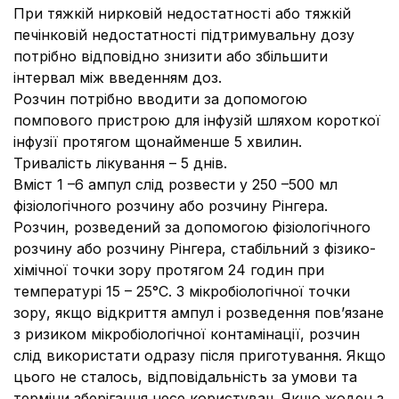
При тяжкій нирковій недостатності або тяжкій
печінковій недостатності підтримувальну дозу
потрібно відповідно знизити або збільшити
інтервал між введенням доз.
Розчин потрібно вводити за допомогою
помпового пристрою для інфузій шляхом короткої
інфузії протягом щонайменше 5 хвилин.
Тривалість лікування – 5 днів.
Вміст 1 –6 ампул слід розвести у 250 –500 мл
фізіологічного розчину або розчину Рінгера.
Розчин, розведений за допомогою фізіологічного
розчину або розчину Рінгера, стабільний з фізико-
хімічної точки зору протягом 24 годин при
температурі 15 – 25°C. З мікробіологічної точки
зору, якщо відкриття ампул і розведення пов’язане
з ризиком мікробіологічної контамінації, розчин
слід використати одразу після приготування. Якщо
цього не сталось, відповідальність за умови та
терміни зберігання несе користувач. Якщо жоден з