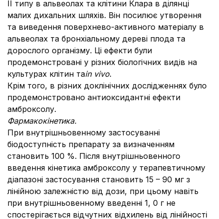
ІІ типу в альвеолах та клітини Клара в ділянці
малих дихальних шляхів. Він посилює утворення
та виведення поверхнево-активного матеріалу в
альвеолах та бронхіальному дереві плода та
дорослого організму. Ці ефекти були
продемонстровані у різних біологічних видів на
культурах клітин та
in vivo
.
Крім того, в різних доклінічних дослідженнях було
продемонстровано антиоксидантні ефекти
амброксолу.
Фармакокінетика.
При внутрішньовенному застосуванні
біодоступність препарату за визначенням
становить 100 %. Після внутрішньовенного
введення кінетика амброксолу у терапевтичному
діапазоні застосування становить 15 – 90 мг з
лінійною залежністю від дози, при цьому навіть
при внутрішньовенному введенні 1, 0 г не
спостерігається відчутних відхилень від лінійності