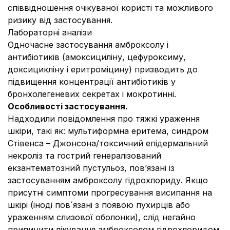
співвідношення очікуваної користі та можливого
ризику від застосування.
Лабораторні аналізи
Одночасне застосування амброксолу і
антибіотиків (амоксициліну, цефуроксиму,
доксицикліну і еритроміцину) призводить до
підвищення концентрації антибіотиків у
бронхолегеневих секретах і мокротинні.
Особливості застосування.
Надходили повідомлення про тяжкі ураження
шкіри, такі як: мультиформна еритема, синдром
Стівенса – Джонсона/токсичний епідермальний
некроліз та гострий генералізований
екзантематозний пустульоз, пов’язані із
застосуванням амброксолу гідрохлориду. Якщо
присутні симптоми прогресування висипання на
шкірі (іноді пов´язані з появою пухирців або
ураженням слизової оболонки), слід негайно
припинити лікування амброксолом гідрохлоридом