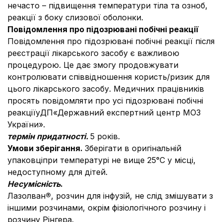
нечасто – підвищення температури тіла та озноб,
реакції з боку слизової оболонки.
Повідомлення про підозрювані побічні реакції
Повідомлення про підозрювані побічні реакції після
реєстрації лікарського засобу є важливою
процедурою. Це дає змогу продовжувати
контролювати співвідношення користь/ризик для
цього лікарського засобу. Медичних працівників
просять повідомляти про усі підозрювані побічні
реакціїуДП«Державний експертний центр МОЗ
України».
т
ермін придатності.
5 років.
Умови зберігання.
Зберігати в оригінальній
упаковціпри температурі не вище 25°С у місці,
недоступному для дітей.
Несумісність
.
Лазолван
®
, розчин для інфузій, не слід змішувати з
іншими розчинами, окрім фізіологічного розчину і
розчину Рінгера.