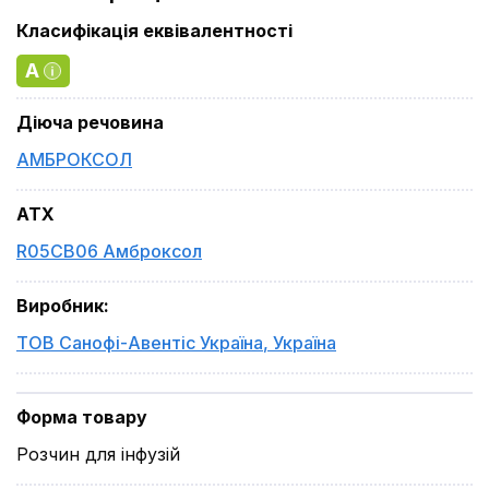
Класифікація еквівалентності
A
Діюча речовина
АМБРОКСОЛ
ATX
R05CB06 Амброксол
Виробник
:
ТОВ Санофі-Авентіс Україна
,
Україна
Форма товару
Розчин для інфузій