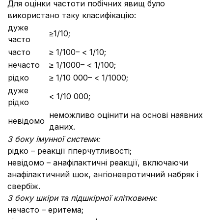
Для оцінки частоти побічних явищ було
використано таку класифікацію:
дуже
≥1/10;
часто
часто
≥ 1/100– < 1/10;
нечасто
≥ 1/1000– < 1/100;
рідко
≥ 1/10 000– < 1/1000;
дуже
< 1/10 000;
рідко
неможливо оцінити на основі наявних
невідомо
даних.
З боку імунної системи:
рідко – реакції гіперчутливості;
невідомо – анафілактичні реакції, включаючи
анафілактичний шок, ангіоневротичний набряк і
свербіж.
З боку шкіри та підшкірної клітковини:
нечасто – еритема;