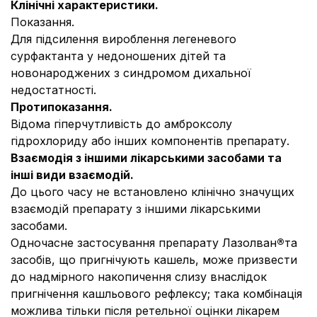
Клінічні характеристики.
Показання.
Для підсилення вироблення легеневого
сурфактанта у недоношених дітей та
новонароджених з синдромом дихальної
недостатності.
Протипоказання.
Відома гіперчутливість до амброксолу
гідрохлориду або інших компонентів препарату.
Взаємодія з іншими лікарськими засобами та
інші види взаємодій.
До цього часу не встановлено клінічно значущих
взаємодій препарату з іншими лікарськими
засобами.
Одночасне застосування препарату Лазолван
®
та
засобів, що пригнічують кашель, може призвести
до надмірного накопичення слизу внаслідок
пригнічення кашльового рефлексу; така комбінація
можлива тільки після ретельної оцінки лікарем