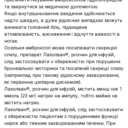
та звернутися за медичною допомогою.
Якщо внутрішньовенне введення здійснюється
надто швидко, в дуже рідкісних випадках можуть
виникати головний біль, підвищена
втомлюваність, виснаження і відчуття важкості в
ногах.
Оскільки амброксол може посилювати секрецію
слизу, препарат Лазолван
®
, розчин для інфузій,
слід застосовувати з обережністю при порушенні
бронхіальної моторики та посиленій секреції слизу
(наприклад при такому рідкісному захворюванні,
як первинна циліарна дискінезія).
Лазолван
®
, розчин для інфузій, містить менш ніж 1
ммоль (23 мг) натрію на ампулу, тобто майже не
містить натрію.
Лазолван
®
, розчин для інфузій, слід застосовувати
з обережністю пацієнтам з порушеннями функції
нирок або тяжким захворюванням печінки. При