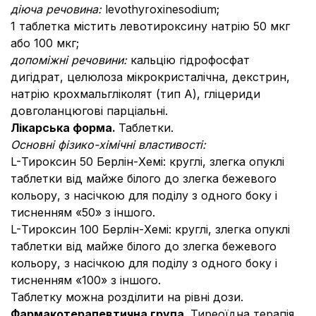
діюча речовина:
levothyroxinesodium;
1 таблетка містить левотироксину натрію 50 мкг
або 100 мкг;
допоміжні речовини:
кальцію гідрофосфат
дигідрат, целюлоза мікрокристалічна, декстрин,
натрію крохмальгліколят (тип А), гліцериди
довголанцюгові парціальні.
Лікарська форма.
Таблетки.
Основні фізико-хімічні властивості:
L-Тироксин 50 Берлін-Хемі: круглі, злегка опуклі
таблетки від майже білого до злегка бежевого
кольору, з насічкою для поділу з одного боку і
тисненням «50» з іншого.
L-Тироксин 100 Берлін-Хемі: круглі, злегка опуклі
таблетки від майже білого до злегка бежевого
кольору, з насічкою для поділу з одного боку і
тисненням «100» з іншого.
Таблетку можна розділити на рівні дози.
Фармакотерапевтична група.
Тиреоїдна терапія,