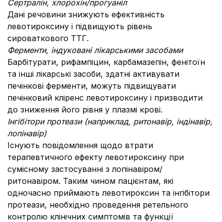
Сертралін, хлорохін/прогуаніл
Дані речовини знижують ефективність
левотироксину і підвищують рівень
сироваткового ТТГ.
Ферменти, індуковані лікарськими засобами
Барбітурати, рифампіцин, карбамазепін, фенітоїн
та інші лікарські засоби, здатні активувати
печінкові ферменти, можуть підвищувати
печінковий кліренс левотироксину і призводити
до зниження його рівня у плазмі крові.
Інгібітори протеази (наприклад, ритонавір, індінавір,
лопінавір)
Існують повідомлення щодо втрати
терапевтичного ефекту левотироксину при
сумісному застосуванні з лопінавіром/
ритонавіром. Таким чином пацієнтам, які
одночасно приймають левотироксин та інгібітори
протеази, необхідно проведення ретельного
контролю клінічних симптомів та функції