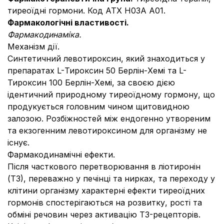
тиреоїдні гормони. Код АТХ Н03А А01.
Фармакологічні властивості.
Фармакодинаміка.
Механізм дії.
Синтетичний левотироксин, який знаходиться у
препаратах L-Тироксин 50 Берлін-Хемі та L-
Тироксин 100 Берлін-Хемі, за своєю дією
ідентичний природному тиреоїдному гормону, що
продукується головним чином щитовидною
залозою. Розбіжностей між ендогенно утвореним
та екзогенним левотироксином для організму не
існує.
Фармакодинамічні ефекти.
Після часткового перетворювання в ліотиронін
(Т3), переважно у печінці та нирках, та переходу у
клітини організму характерні ефекти тиреоїдних
гормонів спостерігаються на розвитку, рості та
обміні речовин через активацію Т3-рецепторів.