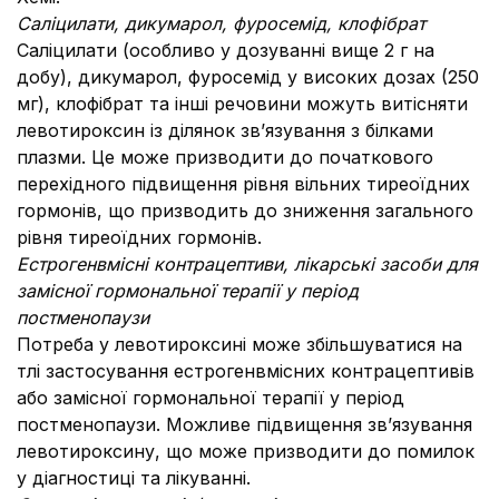
Саліцилати, дикумарол, фуросемід, клофібрат
Саліцилати (особливо у дозуванні вище 2 г на
добу), дикумарол, фуросемід у високих дозах (250
мг), клофібрат та інші речовини можуть витісняти
левотироксин із ділянок зв’язування з білками
плазми. Це може призводити до початкового
перехідного підвищення рівня вільних тиреоїдних
гормонів, що призводить до зниження загального
рівня тиреоїдних гормонів.
Естрогенвмісні контрацептиви, лікарські засоби для
замісної гормональної терапії у період
постменопаузи
Потреба у левотироксині може збільшуватися на
тлі застосування естрогенвмісних контрацептивів
або замісної гормональної терапії у період
постменопаузи. Можливе підвищення зв’язування
левотироксину, що може призводити до помилок
у діагностиці та лікуванні.