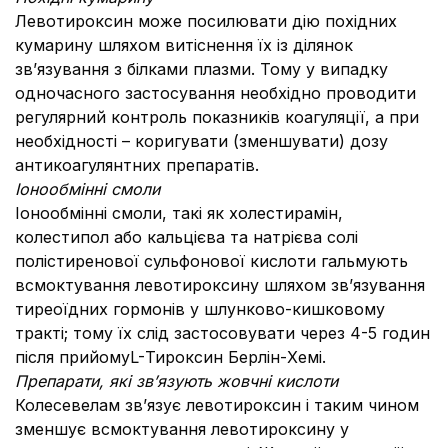
Левотироксин може посилювати дію похідних
кумарину шляхом витіснення їх із ділянок
зв’язування з білками плазми. Тому у випадку
одночасного застосування необхідно проводити
регулярний контроль показників коагуляції, а при
необхідності – коригувати (зменшувати) дозу
антикоагулянтних препаратів.
Іонообмінні смоли
Іонообмінні смоли, такі як холестирамін,
колестипол або кальцієва та натрієва солі
полістиренової сульфонової кислоти гальмують
всмоктування левотироксину шляхом зв’язування
тиреоїдних гормонів у шлунково-кишковому
тракті; тому їх слід застосовувати через 4-5 годин
після прийомуL-Тироксин Берлін-Хемі.
Препарати, які зв’язують жовчні кислоти
Колесевелам зв’язує левотироксин і таким чином
зменшує всмоктування левотироксину у