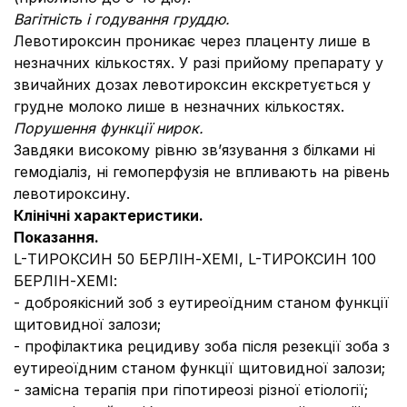
Вагітність і годування груддю.
Левотироксин проникає через плаценту лише в
незначних кількостях. У разі прийому препарату у
звичайних дозах левотироксин екскретується у
грудне молоко лише в незначних кількостях.
Порушення функції нирок.
Завдяки високому рівню зв’язування з білками ні
гемодіаліз, ні гемоперфузія не впливають на рівень
левотироксину.
Клінічні характеристики.
Показання.
L-ТИРОКСИН 50 БЕРЛІН-ХЕМІ, L-ТИРОКСИН 100
БЕРЛІН-ХЕМІ:
- доброякісний зоб з еутиреоїдним станом функції
щитовидної залози;
- профілактика рецидиву зоба після резекції зоба з
еутиреоїдним станом функції щитовидної залози;
- замісна терапія при гіпотиреозі різної етіології;