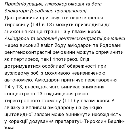
Пропілтіоурацил, глюкокортикоїди та бета-
блокатори (особливо пропранолол)
Дані речовини пригнічують перетворення
тироксину (Т4) в Т3 і можуть призводити до
зниження концентрації Т3 у плазмі крові.
Аміодарон та йодовані рентгеноконтрастні речовини
Через високий вміст йоду аміодарон та йодовані
рентгеноконтрастні речовини можуть спричинити
як гіпертиреоз, так і гіпотиреоз. Слід
дотримуватися особливої обережності при
вузловому зобі з можливою невизначеною
автономією. Аміодарон пригнічує перетворення
Т4 у Т3, внаслідок чого виникає зниження
концентрації Т3 і підвищення рівнів
тиреотропного гормону (ТТГ) у плазмі крові. У
зв’язку з впливом аміодарону на функцію
щитовидної залози може виникнути необхідність
у корекції дозування препаратуL-Тироксин Берлін-
Хемі.