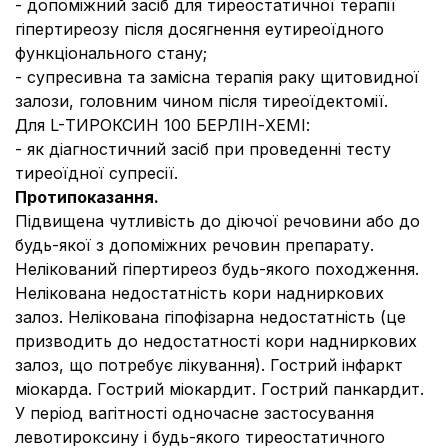
- допоміжний засіб для тиреостатичної терапії
гіпертиреозу після досягнення еутиреоїдного
функціонального стану;
- супресивна та замісна терапія раку щитовидної
залози, головним чином після тиреоїдектомії.
Для L-ТИРОКСИН 100 БЕРЛІН-ХЕМІ:
- як діагностичний засіб при проведенні тесту
тиреоїдної супресії.
Протипоказання.
Підвищена чутливість до діючої речовини або до
будь-якої з допоміжних речовин препарату.
Нелікований гіпертиреоз будь-якого походження.
Нелікована недостатність кори надниркових
залоз. Нелікована гіпофізарна недостатність (це
призводить до недостатності кори надниркових
залоз, що потребує лікування). Гострий інфаркт
міокарда. Гострий міокардит. Гострий панкардит.
У період вагітності одночасне застосування
левотироксину і будь-якого тиреостатичного