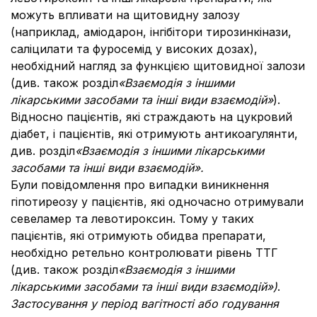
можуть впливати на щитовидну залозу
(наприклад, аміодарон, інгібітори тирозинкінази,
саліцилати та фуросемід у високих дозах),
необхідний нагляд за функцією щитовидної залози
(див. також розділ
«Взаємодія з іншими
лікарськими засобами та інші види взаємодій»
).
Відносно пацієнтів, які страждають на цукровий
діабет, і пацієнтів, які отримують антикоагулянти,
див. розділ
«Взаємодія з іншими лікарськими
засобами та інші види взаємодій».
Були повідомлення про випадки виникнення
гіпотиреозу у пацієнтів, які одночасно отримували
севеламер та левотироксин. Тому у таких
пацієнтів, які отримують обидва препарати,
необхідно ретельно контролювати рівень TTГ
(див. також розділ
«Взаємодія з іншими
лікарськими засобами та інші види взаємодій»)
.
Застосування у період вагітності або годування