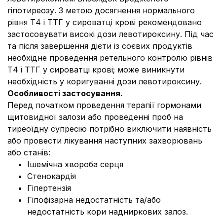
гіпотиреозу. З метою досягнення нормального
рівня Т4 і ТТГ у сироватці крові рекомендовано
застосовувати високі дози левотироксину. Під час
та після завершення дієти із соєвих продуктів
необхідне проведення ретельного контролю рівнів
Т4 і ТТГ у сироватці крові; може виникнути
необхідність у коригуванні дози левотироксину.
Особливості застосування.
Перед початком проведення терапії гормонами
щитовидної залози або проведенні проб на
тиреоїдну супресію потрібно виключити наявність
або провести лікування наступних захворювань
або станів:
Ішемічна хвороба серця
Стенокардія
Гіпертензія
Гіпофізарна недостатність та/або
недостатність кори надниркових залоз.