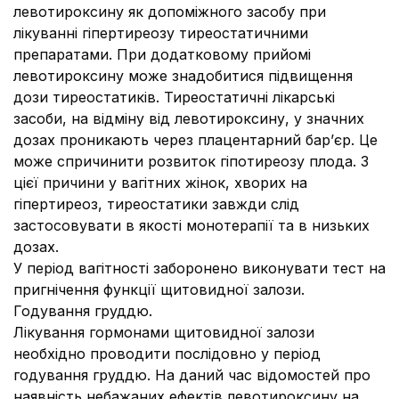
левотироксину як допоміжного засобу при
лікуванні гіпертиреозу тиреостатичними
препаратами. При додатковому прийомі
левотироксину може знадобитися підвищення
дози тиреостатиків. Тиреостатичні лікарські
засоби, на відміну від левотироксину, у значних
дозах проникають через плацентарний бар’єр. Це
може спричинити розвиток гіпотиреозу плода. З
цієї причини у вагітних жінок, хворих на
гіпертиреоз, тиреостатики завжди слід
застосовувати в якості монотерапії та в низьких
дозах.
У період вагітності заборонено виконувати тест на
пригнічення функції щитовидної залози.
Годування груддю.
Лікування гормонами щитовидної залози
необхідно проводити послідовно у період
годування груддю. На даний час відомостей про
наявність небажаних ефектів левотироксину на