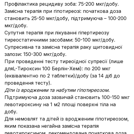
Профілактика рецидиву зоба: 75-200 мкг/добу.
Замісна терапія при гіпотиреозі: початкова доза
становить 25-50 мкг/добу, підтримуюча – 100-200
мкг/добу.
Супутня терапія при лікуванні гіпертиреозу
тиреостатичними засобами: 50-100 мкг/добу.
Супресивна та замісна терапія раку щитовидної
залози: 150-300 мкг/добу.
При проведенні тесту тиреоїдної супресії (лише
дляL-Тироксин 100 Берлін-Хемі): по 200 мкг
(еквівалентно по 2 таблетки)/добу (за 14 діб до
проведення тесту).
Діти із вродженим та набутим гіпотиреозом.
Підтримуюча доза зазвичай становить 100-150 мкг
левотироксину на 1 м2 площі поверхні тіла на
добу.
Для немовлят та дітей із вродженим гіпотиреозом,
яким показана негайна замісна терапія
левотироксином, рекомендована початкова доза