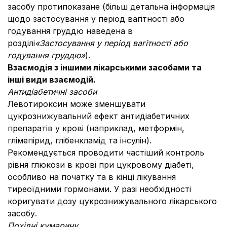
засобу протипоказане (більш детальна інформація
щодо застосування у період вагітності або
годування груддю наведена в
розділі
«Застосування у період вагітності або
годування груддю»
).
Взаємодія з іншими лікарськими засобами та
інші види взаємодій.
Антидіабетичні засоби
Левотироксин може зменшувати
цукрознижувальний ефект антидіабетичних
препаратів у крові (наприклад, метформін,
глімепірид, глібенкламід та інсулін).
Рекомендується проводити частіший контроль
рівня глюкози в крові при цукровому діабеті,
особливо на початку та в кінці лікування
тиреоїдними гормонами. У разі необхідності
коригувати дозу цукрознижувального лікарського
засобу.
Похідні кумарину