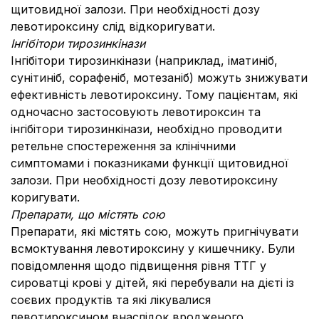
щитовидної залози. При необхідності дозу
левотироксину слід відкоригувати.
Інгібітори тирозинкінази
Інгібітори тирозинкінази (наприклад, іматиніб,
сунітиніб, сорафеніб, мотезаніб) можуть знижувати
ефективність левотироксину. Тому пацієнтам, які
одночасно застосовують левотироксин та
інгібітори тирозинкінази, необхідно проводити
ретельне спостереження за клінічними
симптомами і показниками функції щитовидної
залози. При необхідності дозу левотироксину
коригувати.
Препарати, що містять сою
Препарати, які містять сою, можуть пригнічувати
всмоктування левотироксину у кишечнику. Були
повідомлення щодо підвищення рівня ТТГ у
сироватці крові у дітей, які перебували на дієті із
соєвих продуктів та які лікувалися
левотироксином внаслідок вродженого