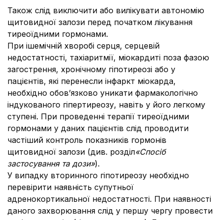
Також слід виключити або вилікувати автономію
щитовидної залози перед початком лікування
тиреоїдними гормонами.
При ішемічній хворобі серця, серцевій
недостатності, тахіаритмії, міокардиті поза фазою
загострення, хронічному гіпотиреозі або у
пацієнтів, які перенесли інфаркт міокарда,
необхідно обов’язково уникати фармакологічно
індукованого гіпертиреозу, навіть у його легкому
ступені. При проведенні терапії тиреоїдними
гормонами у даних пацієнтів слід проводити
частіший контроль показників гормонів
щитовидної залози (див. розділ
«Спосіб
застосування та дози»
).
У випадку вторинного гіпотиреозу необхідно
перевірити наявність супутньої
адренокортикальної недостатності. При наявності
даного захворювання слід у першу чергу провести