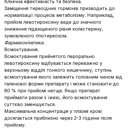
Клінічна ефективність та безпека.
Заміщення тиреоїдних гормонів призводить до
нормалізації процесів метаболізму. Наприклад,
прийом левотироксину веде до значного
зниження підвищеного рівня холестерину,
зумовленого гіпотиреозом.
Фармакокінетика.
Всмоктування.
Всмоктування прийнятого перорально
лeвотироксину відбувається переважно у
верхньому відділі тонкого кишечнику, ступінь
всмоктування якого залежить головним чином від
галенової форми препарату і може становити до
80 % при прийомі натще. Якщо препарат
приймати разом з їжею, його всмоктування
суттєво зменшується.
Максимальна концентрація у плазмі крові
досягається приблизно через 2-3 години після
прийому.