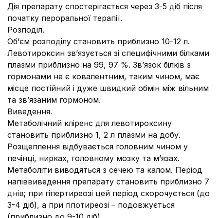
Дія препарату спостерігається через 3-5 діб після
початку пероральної терапії.
Розподіл.
Об’єм розподілу становить приблизно 10-12 л.
Левотироксин зв’язується зі специфічними білками
плазми приблизно на 99, 97 %. Зв’язок білків з
гормонами не є ковалентним, таким чином, має
місце постійний і дуже швидкий обмін між вільним
та зв’язаним гормоном.
Виведення.
Метаболічний кліренс для левотироксину
становить приблизно 1, 2 л плазми на добу.
Розщеплення відбувається головним чином у
печінці, нирках, головному мозку та м’язах.
Метаболіти виводяться з сечею та калом. Період
напіввиведення препарату становить приблизно 7
днів; при гіпертиреозі цей період скорочується (до
3-4 діб), а при гіпотиреозі – подовжується
(приблизно до 9-10 діб).