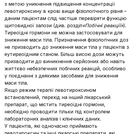
з метою уникнення підвищення концентрації
левотироксину в крові вище фізіологічного рівня –
даним пацієнтам слід частіше перевіряти функцію
щитовидної залози (див. розділ
«Побічні реакції»
).
Тиреоїдні гормони не можна застосовувати для
зниження маси тіла. Призначення фізіологічних доз
не призводить до зниження маси тіла у пацієнтів з
еутиреоїдним станом. Більш високі дози можуть
призводити до виникнення серйозних або навіть
життєво небезпечних побічних реакцій, особливо
у поєднанні з деякими засобами для зниження
маси тіла.
Якщо режим терапії левотироксином
встановлений, перехід на інший лікарський
препарат, що містить тиреоїдні гормони,
необхідно проводити тільки під контролем
лабораторних аналізів і клінічних даних.
У пацієнтів, які одночасно приймають
левотироксин та інші лікарські препарати, які