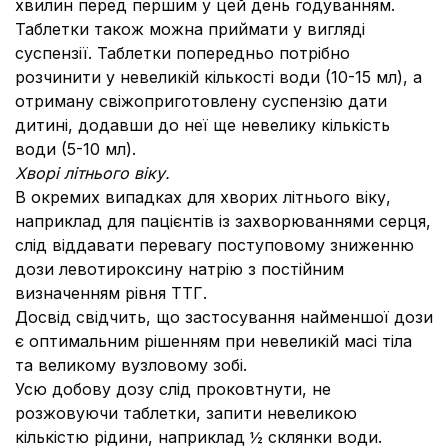
хвилин перед першим у цей день годуванням.
Таблетки також можна приймати у вигляді
суспензії. Таблетки попередньо потрібно
розчинити у невеликій кількості води (10-15 мл), а
отриману свіжоприготовлену суспензію дати
дитині, додавши до неї ще невелику кількість
води (5-10 мл).
Хворі літнього віку.
В окремих випадках для хворих літнього віку,
наприклад для пацієнтів із захворюваннями серця,
слід віддавати перевагу поступовому зниженню
дози левотироксину натрію з постійним
визначенням рівня ТТГ.
Досвід свідчить, що застосування найменшої дози
є оптимальним рішенням при невеликій масі тіла
та великому вузловому зобі.
Усю добову дозу слід проковтнути, не
розжовуючи таблетки, запити невеликою
кількістю рідини, наприклад ½ склянки води.