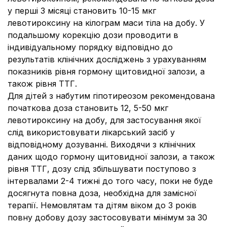
у перші 3 місяці становить 10-15 мкг
левотироксину на кілограм маси тіла на добу. У
подальшому корекцію дози проводити в
індивідуальному порядку відповідно до
результатів клінічних досліджень з урахуванням
показників рівня гормону щитовидної залози, а
також рівня ТТГ.
Для дітей з набутим гіпотиреозом рекомендована
початкова доза становить 12, 5-50 мкг
левотироксину на добу, для застосування якої
слід використовувати лікарський засіб у
відповідному дозуванні. Виходячи з клінічних
даних щодо гормону щитовидної залози, а також
рівня ТТГ, дозу слід збільшувати поступово з
інтервалами 2-4 тижні до того часу, поки не буде
досягнута повна доза, необхідна для замісної
терапії. Немовлятам та дітям віком до 3 років
повну добову дозу застосовувати мінімум за 30