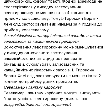
шлунково-кишковому тракті. Жодної взаємодії не
спостерігалося у випадку застосування
левотироксину не менше ніж за 4 години до
прийому колесевеламу. ТомуL-Тироксин Берлін-
Хемі слід застосовувати як мінімум за 4 години до
прийому колесевеламу.
Алюмінійвмісні антацидні лікарські засоби, а також
залізовмісні та кальційвмісні препарати
Всмоктування левотироксину може зменшуватися
у випадку одночасного застосування
алюмінійвмісних антацидних препаратів
(антациди, сукральфат), залізовмісних та
кальційвмісних лікарських засобів. L-Тироксин
Берлін-Хемі слід застосовувати не менше ніж за 2
години до прийому даних препаратів.
Севеламер і лантану карбонат
Севеламер і лантану карбонат можуть знижувати
біодоступність левотироксину (див. також
розділ
«Особливості застосування»
).