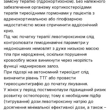
замісну терапію (гідрокортизоном). Без належного
забезпечення організму кортикостероїдами
терапія тиреоїдними гормонами у пацієнтів з
адренокортикальною або гіпофізарною
недостатністю може спричинити аддісонічний
криз.
Під час початку терапії левотироксином слід
контролювати гемодинамічні параметри у
недоношених немовлят з дуже низькою масою
тіла при народженні, оскільки порушення
кровообігу може виникнути через незрілість
функції надниркових залоз.
При підозрі на автономний тиреоїдит слід
визначити рівень ТТГ або провести
тиреосцинтиграфію до початку лікування.
У жінок у період постменопаузи підвищений ризик
розвитку остеопорозу; тому є необхідним підбір
(титрування) дози левотироксину натрію до
досягнення мінімальної ефективної дози, а також –