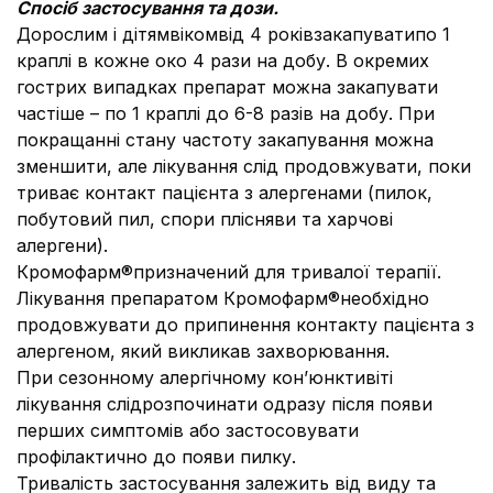
Спос
іб застосування та дози.
Дорослим і дітямвікомвід 4 роківзакапуватипо 1
краплі в кожне око 4 рази на добу. В окремих
гострих випадках препарат можна закапувати
частіше – по 1 краплі до 6-8 разів на добу. При
покращанні стану частоту закапування можна
зменшити, але лікування слід продовжувати, поки
триває контакт пацієнта з алергенами (пилок,
побутовий пил, спори плісняви та харчові
алергени).
Кромофарм®призначений для тривалої терапії.
Лікування препаратом Кромофарм®необхідно
продовжувати до припинення контакту пацієнта з
алергеном, який викликав захворювання.
При сезонному алергічному кон’юнктивіті
лікування слідрозпочинати одразу після появи
перших симптомів або застосовувати
профілактично до появи пилку.
Тривалість застосування залежить від виду та