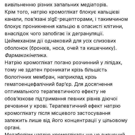
вивільненню різних запальних медіаторів.
Крім того, натрію кромоглікат блокує кальцієві
канали, пов’язані зIgE-рецепторами, і такимчином
блокує проникнення кальцію в опасисті клітини,
внаслідок чого запобігає їх дегрануляції.
Цеймеханізм дії однаковий для усіх слизових
оболонок (бронхів, носа, очей та кишечнику).
Фармакокінетика.
Натрію кромоглікат погано розчинний у ліпідах,
тому не здатен проникати крізь більшість
біологічних мембран, наприклад крізь
гематоенцефалічний бар’єр. Для досягнення
оптимального терапевтичного ефекту не
обов’язкове підтримання певних рівнів діючої
речовини у крові. Терапевтичний ефект натрію
кромоглікату після місцевого застосування
залежить лише від його концентрації у цільовому
органі.
Метаболізм натрію кромоглікату ще не вивчений.