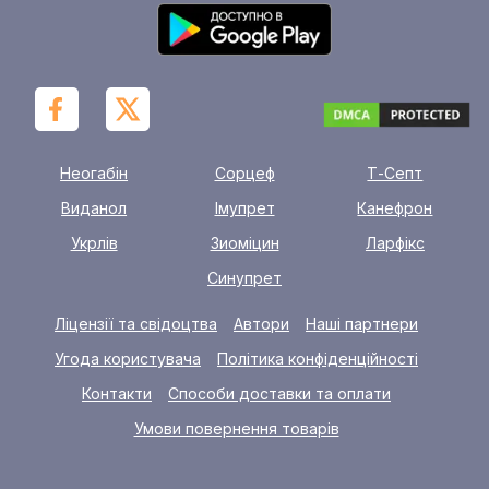
Неогабін
Сорцеф
Т-Септ
Виданол
Імупрет
Канефрон
Укрлів
Зиоміцин
Ларфікс
Синупрет
Ліцензії та свідоцтва
Автори
Наші партнери
Угода користувача
Політика конфіденційності
Контакти
Способи доставки та оплати
Умови повернення товарів