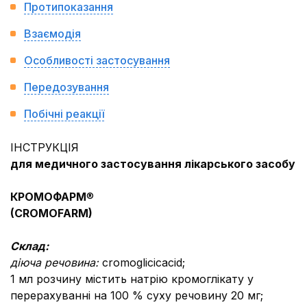
Протипоказання
Взаємодія
Особливості застосування
Передозування
Побічні реакції
ІНСТРУКЦІЯ
для медичного застосування лікарського засобу
КРОМОФАРМ
®
(CROMO
F
ARM)
Склад:
діюча речовина:
cromoglicicacid;
1 мл розчину містить натрію кромоглікату у
перерахуванні на 100 % суху речовину 20 мг;