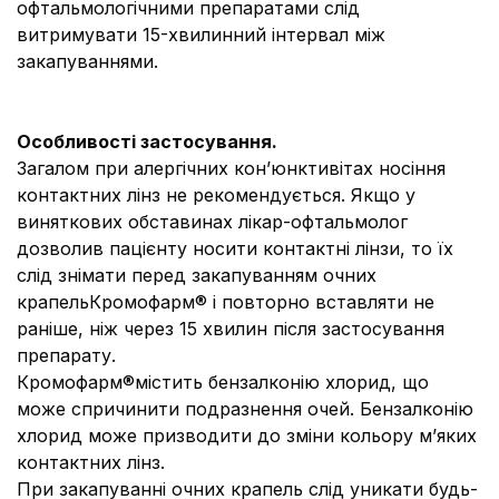
офтальмологічними препаратами слід
витримувати 15-хвилинний інтервал між
закапуваннями.
Особливості застосування.
Загалом при алергічних кон’юнктивітах носіння
контактних лінз не рекомендується. Якщо у
виняткових обставинах лікар-офтальмолог
дозволив пацієнту носити контактні лінзи, то їх
слід знімати перед закапуванням очних
крапельКромофарм® і повторно вставляти не
раніше, ніж через 15 хвилин після застосування
препарату.
Кромофарм®містить бензалконію хлорид, що
може спричинити подразнення очей. Бензалконію
хлорид може призводити до зміни кольору м’яких
контактних лінз.
При закапуванні очних крапель слід уникати будь-