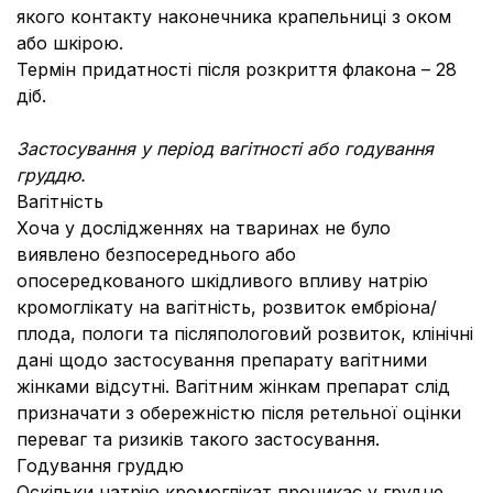
якого контакту наконечника крапельниці з оком
або шкірою.
Термін придатності після розкриття флакона – 28
діб.
Застосування у період вагітності або годування
груддю.
Вагітність
Хоча у дослідженнях на тваринах не було
виявлено безпосереднього або
опосередкованого шкідливого впливу натрію
кромоглікату на вагітність, розвиток ембріона/
плода, пологи та післяпологовий розвиток, клінічні
дані щодо застосування препарату вагітними
жінками відсутні. Вагітним жінкам препарат слід
призначати з обережністю після ретельної оцінки
переваг та ризиків такого застосування.
Годування груддю
Оскільки натрію кромоглікат проникає у грудне