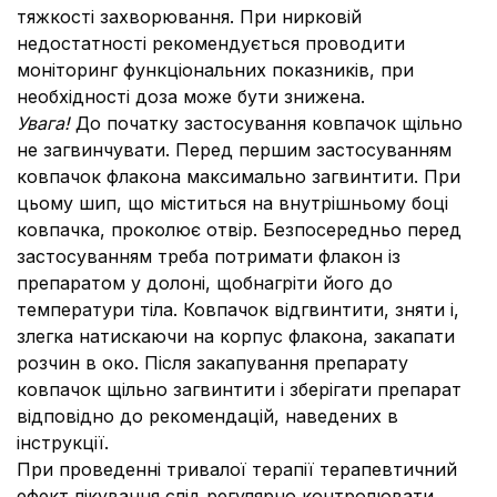
тяжкості захворювання. При нирковій
недостатності рекомендується проводити
моніторинг функціональних показників, при
необхідності доза може бути знижена.
Увага!
До початку застосування ковпачок щільно
не загвинчувати. Перед першим застосуванням
ковпачок флакона максимально загвинтити. При
цьому шип, що міститься на внутрішньому боці
ковпачка, проколює отвір. Безпосередньо перед
застосуванням треба потримати флакон із
препаратом у долоні, щобнагріти його до
температури тіла. Ковпачок відгвинтити, зняти і,
злегка натискаючи на корпус флакона, закапати
розчин в око. Після закапування препарату
ковпачок щільно загвинтити і зберігати препарат
відповідно до рекомендацій, наведених в
інструкції.
При проведенні тривалої терапії терапевтичний
ефект лікування слід регулярно контролювати.