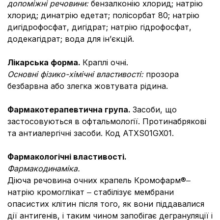
допоміжні речовини:
бензалконію хлорид; натрію
хлорид; динатрію едетат; полісорбат 80; натрію
дигідрофосфат, дигідрат; натрію гідрофосфат,
додекагідрат; вода для ін’єкцій.
Лікарська форма.
Краплі очні.
Основні фізико-хімічні властивості:
прозора
безбарвна або злегка жовтувата рідина.
Фармакотерапевтична група.
Засоби, що
застосовуються в офтальмології. Протинабрякові
та антиалергічні засоби. Код АТХS01GX01.
Фармакологічні властивості.
Фармакодинаміка.
Діюча речовина очних крапель Кромофарм®‒
натрію кромоглікат ‒ стабілізує мембрани
опасистих клітин після того, як вони піддавалися
дії антигенів, і таким чином запобігає дегрануляції і