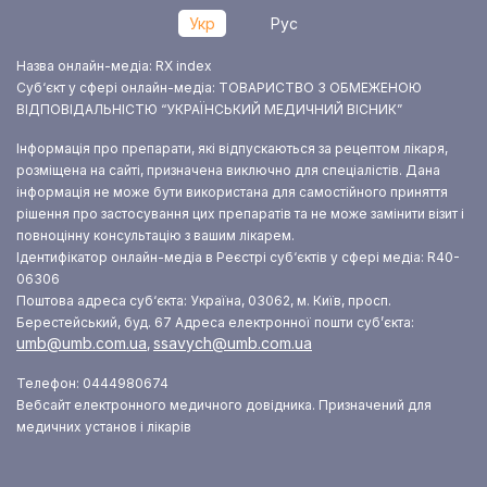
Укр
Рус
Назва онлайн-медіа: RX index
Суб‘єкт у сфері онлайн-медіа: ТОВАРИСТВО З ОБМЕЖЕНОЮ
ВІДПОВІДАЛЬНІСТЮ “УКРАЇНСЬКИЙ МЕДИЧНИЙ ВІСНИК”
Інформація про препарати, які відпускаються за рецептом лікаря,
розміщена на сайті, призначена виключно для спеціалістів. Дана
інформація не може бути використана для самостійного приняття
рішення про застосування цих препаратів та не може замінити візит і
повноцінну консультацію з вашим лікарем.
Ідентифікатор онлайн-медіа в Реєстрі суб‘єктів у сфері медіа: R40-
06306
Поштова адреса суб‘єкта: Україна, 03062, м. Київ, просп.
Берестейський, буд. 67
Адреса електронної пошти суб’єкта:
umb@umb.com.ua
ssavych@umb.com.ua
,
Телефон: 0444980674
Вебсайт електронного медичного довідника. Призначений для
медичних установ і лікарів