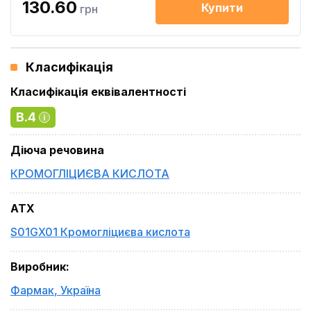
130.60
Купити
грн
Класифікація
Класифікація еквівалентності
B.4
Діюча речовина
КРОМОГЛІЦИЄВА КИСЛОТА
ATX
S01GX01 Кромогліциєва кислота
Виробник
:
Фармак
,
Україна