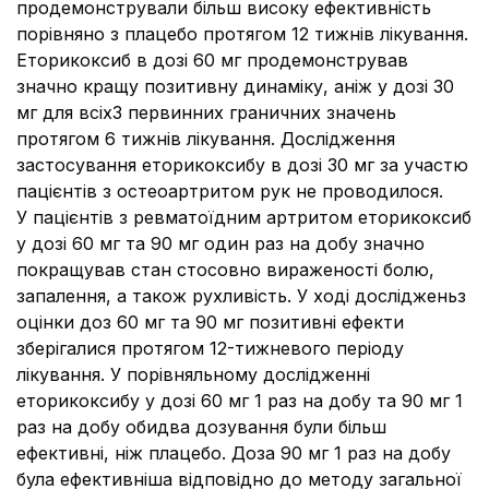
продемонстрували більш високу ефективність
порівняно з плацебо протягом 12 тижнів лікування.
Еторикоксиб в дозі 60 мг продемонстрував
значно кращу позитивну динаміку, аніж у дозі 30
мг для всіх3 первинних граничних значень
протягом 6 тижнів лікування. Дослідження
застосування еторикоксибу в дозі 30 мг за участю
пацієнтів з остеоартритом рук не проводилося.
У пацієнтів з ревматоїдним артритом еторикоксиб
у дозі 60 мг та 90 мг один раз на добу значно
покращував стан стосовно вираженості болю,
запалення, а також рухливість. У ході дослідженьз
оцінки доз 60 мг та 90 мг позитивні ефекти
зберігалися протягом 12-тижневого періоду
лікування. У порівняльному дослідженні
еторикоксибу у дозі 60 мг 1 раз на добу та 90 мг 1
раз на добу обидва дозування були більш
ефективні, ніж плацебо. Доза 90 мг 1 раз на добу
була ефективніша відповідно до методу загальної