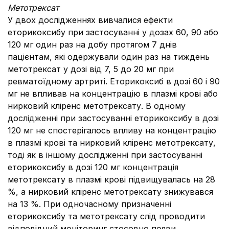
Метотрексат
У двох дослідженнях вивчалися ефекти
еторикоксибу при застосуванні у дозах 60, 90 або
120 мг один раз на добу протягом 7 днів
пацієнтам, які одержували один раз на тиждень
метотрексат у дозі від 7, 5 до 20 мг при
ревматоїдному артриті. Еторикоксиб в дозі 60 і 90
мг не впливав на концентрацію в плазмі крові або
нирковий кліренс метотрексату. В одному
дослідженні при застосуванні еторикоксибу в дозі
120 мг не спостерігалось впливу на концентрацію
в плазмі крові та нирковий кліренс метотрексату,
тоді як в іншому дослідженні при застосуванні
еторикоксибу в дозі 120 мг концентрація
метотрексату в плазмі крові підвищувалась на 28
%, а нирковий кліренс метотрексату знижувався
на 13 %. При одночасному призначенні
еторикоксибу та метотрексату слід проводити
відповідний моніторинг стосовно появи