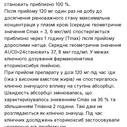
становить приблизно 100 %.
Після прийому 120 мг один раз на добу до
досягнення рівноважного стану максимальна
концентрація у плазмі крові (середнє геометричне
значення Cmax = 3, 6 мкг/мл) спостерігається
приблизно через 1 годину (Tmax) після прийому
дорослими натще. Середнє геометричне значення
AUC0
–
24становить 37, 8 мкг∙год/мл. У межах
клінічного дозування фармакокінетика
еторикоксибує лінійною.
При прийомі препарату у дозі 120 мг під час їди
(їжа з високим вмістом жирів) не спостерігалось
клінічно значущого впливу на ступінь абсорбції.
Швидкість абсорбції змінювалась, що
характеризувалось зниженням Cmax на 36 % та
збільшенням Tmaxна 2 години. Такі дані не
розглядаються як клінічно значущі. Під час
клінічних досліджень еторикоксиб застосовували
незалежно від прийому їжі.