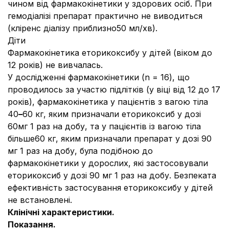
чином від фармакокінетики у здорових осіб. При
гемодіалізі препарат практично не виводиться
(кліренс діалізу приблизно50 мл/хв).
Діти
Фармакокінетика еторикоксибу у дітей (віком до
12 років) не вивчалась.
У дослідженні фармакокінетики (n = 16), що
проводилось за участю підлітків (у віці від 12 до 17
років), фармакокінетика у пацієнтів з вагою тіла
40
–
60 кг, яким призначали еторикоксиб у дозі
60мг 1 раз на добу, та у пацієнтів із вагою тіла
більше60 кг, яким призначали препарат у дозі 90
мг 1 раз на добу, була подібною до
фармакокінетики у дорослих, які застосовували
еторикоксиб у дозі 90 мг 1 раз на добу. Безпеката
ефективність застосування еторикоксибу у дітей
не встановлені.
Клінічні характеристики.
Показання.