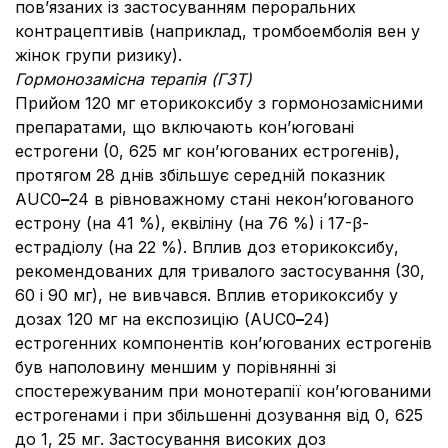
пов’язаних із застосуванням пероральних
контрацептивів (наприклад, тромбоемболія вен у
жінок групи ризику).
Гормонозамісна терапія (ГЗТ)
Прийом 120 мг еторикоксибу з гормонозамісними
препаратами, що включають кон’юговані
естрогени (0, 625 мг кон’югованих естрогенів),
протягом 28 днів збільшує середній показник
AUC0
–
24 в рівноважному стані некон’югованого
естрону (на 41 %), еквіліну (на 76 %) і 17-β-
естрадіолу (на 22 %). Вплив доз еторикоксибу,
рекомендованих для тривалого застосування (30,
60 і 90 мг), не вивчався. Вплив еторикоксибу у
дозах 120 мг на експозицію (AUC0
–
24)
естрогенних компонентів кон’югованих естрогенів
був наполовину меншим у порівнянні зі
спостережуваним при монотерапії кон’югованими
естрогенами і при збільшенні дозування від 0, 625
до 1, 25 мг. Застосування високих доз