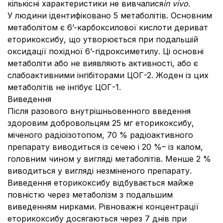
кількісні характеристики не вивчалися
in vivo
.
У людини ідентифіковано 5 метаболітів. Основним
метаболітом є 6’-карбоксилової кислоти дериват
еторикоксибу, що утворюється при подальшій
оксидації похідної 6’-гідроксиметилу. Ці основні
метаболіти або не виявляють активності, або є
слабоактивними інгібіторами ЦОГ-2. Жоден із цих
метаболітів не інгібує ЦОГ-1.
Виведення
Після разового внутрішньовенного введення
здоровим добровольцям 25 мг еторикоксибу,
міченого радіоізотопом, 70 % радіоактивного
препарату виводиться із сечею і 20 %– із калом,
головним чином у вигляді метаболітів. Менше 2 %
виводиться у вигляді незміненого препарату.
Виведення еторикоксибу відбувається майже
повністю через метаболізм з подальшим
виведенням нирками. Рівноважні концентрації
еторикоксибу досягаються через 7 днів при