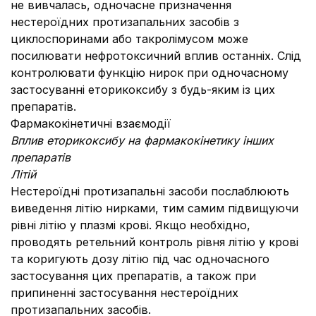
не вивчалась, одночасне призначення
нестероїдних протизапальних засобів з
циклоспоринами або такролімусом може
посилювати нефротоксичний вплив останніх. Слід
контролювати функцію нирок при одночасному
застосуванні еторикоксибу з будь-яким із цих
препаратів.
Фармакокінетичні взаємодії
Вплив еторикоксибу на фармакокінетику інших
препаратів
Літій
Нестероїдні протизапальні засоби послаблюють
виведення літію нирками, тим самим підвищуючи
рівні літію у плазмі крові. Якщо необхідно,
проводять ретельний контроль рівня літію у крові
та коригують дозу літію під час одночасного
застосування цих препаратів, а також при
припиненні застосування нестероїдних
протизапальних засобів.