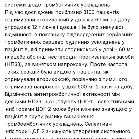
системи щодо тромботичних ускладнень
Під час досліджень приблизно 3100 пацієнтів
отримували еторикоксиб у дозах ≥ 60 мг на добу
упродовж 12 тижнів і довше. Не було значущої
відмінності в показнику підтверджених серйозних
тромботичних серцево-судинних ускладнень у
пацієнтів, які приймали еторикоксиб у дозі ≥ 60 мг,
плацебо або інші нестероїдні протизапальні засоби
(НПЗЗ), за винятком напроксену. Проте частота
таких реакцій була вищою у пацієнтів, які
отримували еторикоксиб, порівняно з тими, хто
отримував напроксен у дозі 500 мг 2 рази на добу.
Відмінність антитромботичної активності між
деякими НПЗЗ, що інгібують ЦОГ-1, і селективними
інгібіторами ЦОГ-2 може бути клінічно значущою у
пацієнтів групи ризику виникнення
тромбоемболічних ускладнень. Селективні
інгібітори ЦОГ-2 знижують утворення системного
(і тому, можливо, ендотеліального) простацикліну