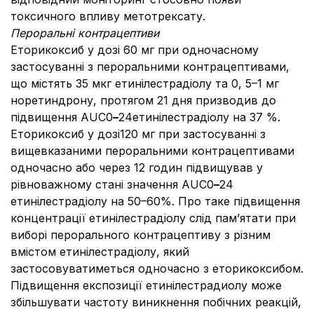
токсичного впливу метотрексату.
Пероральні контрацептиви
Еторикоксиб у дозі 60 мг при одночасному
застосуванні з пероральними контрацептивами,
що містять 35 мкг етинілестрадіолу та 0, 5–1 мг
норетиндрону, протягом 21 дня призводив до
підвищення AUC0
–
24етинілестрадіолу на 37 %.
Еторикоксиб у дозі120 мг при застосуванні з
вищевказаними пероральними контрацептивами
одночасно або через 12 годин підвищував у
рівноважному стані значення AUC0
–
24
етинілестрадіолу на 50–60%. Про таке підвищення
концентрації етинілестрадіолу слід пам’ятати при
виборі перорального контрацептиву з різним
вмістом етинілестрадіолу, який
застосовуватиметься одночасно з еторикоксибом.
Підвищення експозиції етинілестрадиолу може
збільшувати частоту виникнення побічних реакцій,