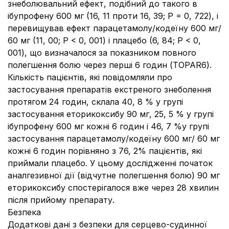
знеболювальний ефект, подібний до такого в
ібупрофену 600 мг (16, 11 проти 16, 39; P = 0, 722), і
перевищував ефект парацетамолу/кодеїну 600 мг/
60 мг (11, 00; P < 0, 001) і плацебо (6, 84; P < 0,
001), що визначалося за показником повного
полегшення болю через перші 6 годин (TOPAR6).
Кількість пацієнтів, які повідомляли про
застосування препаратів екстреного знеболення
протягом 24 годин, склала 40, 8 % у групі
застосування еторикоксибу 90 мг, 25, 5 % у групі
ібупрофену 600 мг кожні 6 годин і 46, 7 %у групі
застосування парацетамолу/кодеїну 600 мг/ 60 мг
кожні 6 годин порівняно з 76, 2% пацієнтів, які
приймали плацебо. У цьому дослідженні початок
аналгезивної дії (відчутне полегшення болю) 90 мг
еторикоксибу спостерігалося вже через 28 хвилин
після прийому препарату.
Безпека
Додаткові дані з безпеки для серцево-судинної