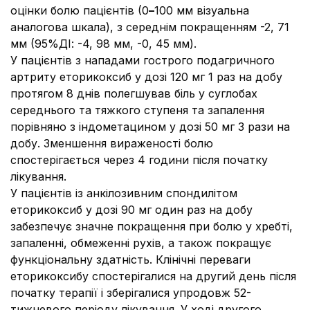
оцінки болю пацієнтів (0
–
100 мм візуальна
аналогова шкала), з середнім покращенням -2, 71
мм (95%ДІ: -4, 98 мм, -0, 45 мм).
У пацієнтів з нападами гострого подагричного
артриту еторикоксиб у дозі 120 мг 1 раз на добу
протягом 8 днів полегшував біль у суглобах
середнього та тяжкого ступеня та запалення
порівняно з індометацином у дозі 50 мг 3 рази на
добу. Зменшення вираженості болю
спостерігається через 4 години після початку
лікування.
У пацієнтів із анкілозивним спондилітом
еторикоксиб у дозі 90 мг один раз на добу
забезпечує значне покращення при болю у хребті,
запаленні, обмеженні рухів, а також покращує
функціональну здатність. Клінічні переваги
еторикоксибу спостерігалися на другий день після
початку терапії і зберігалися упродовж 52-
тижневого періоду лікування. У ході другого