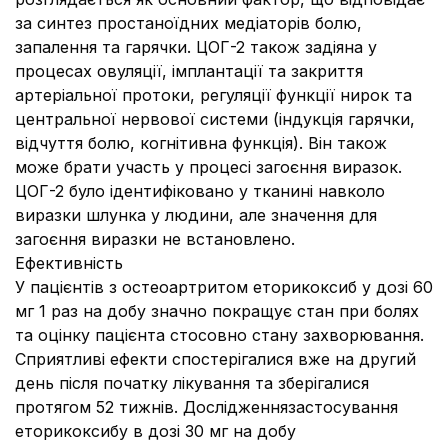
за синтез простаноїдних медіаторів болю,
запалення та гарячки. ЦОГ-2 також задіяна у
процесах овуляції, імплантації та закриття
артеріальної протоки, регуляції функції нирок та
центральної нервової системи (індукція гарячки,
відчуття болю, когнітивна функція). Він також
може брати участь у процесі загоєння виразок.
ЦОГ-2 було ідентифіковано у тканині навколо
виразки шлунка у людини, але значення для
загоєння виразки не встановлено.
Ефективність
У пацієнтів з остеоартритом еторикоксиб у дозі 60
мг 1 раз на добу значно покращує стан при болях
та оцінку пацієнта стосовно стану захворювання.
Сприятливі ефекти спостерігалися вже на другий
день після початку лікування та зберігалися
протягом 52 тижнів. Дослідженнязастосування
еторикоксибу в дозі 30 мг на добу