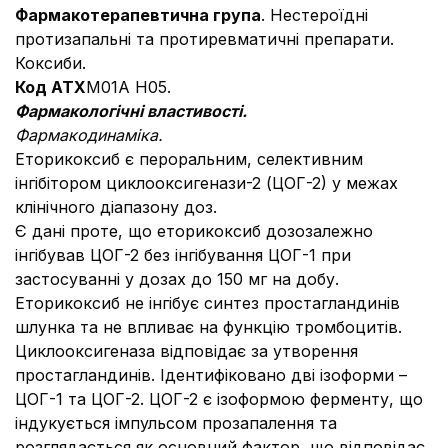
Фармакотерапевтична група
. Нестероїдні
протизапальні та протиревматичні препарати.
Коксиби.
Код ATХ
M01A H05.
Фармакологiчнi властивості.
Фармакодинамiка.
Еторикоксиб є пероральним, селективним
інгібітором циклооксигенази-2 (ЦОГ-2) у межах
клінічного діапазону доз.
Є дані проте, що еторикоксиб дозозалежно
інгібував ЦОГ-2 без інгібування ЦОГ-1 при
застосуванні у дозах до 150 мг на добу.
Еторикоксиб не інгібує синтез простагландинів
шлунка та не впливає на функцію тромбоцитів.
Циклооксигеназа відповідає за утворення
простагландинів. Ідентифіковано дві ізоформи –
ЦОГ-1 та ЦОГ-2. ЦОГ-2 є ізоформою ферменту, що
індукується імпульсом прозапалення та
розглядається як основний фактор, що відповідає