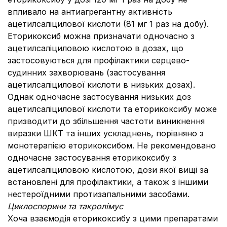
впливало на антиагрегантну активність
ацетилсаліцилової кислоти (81 мг 1 раз на добу).
Еторикоксиб можна призначати одночасно з
ацетилсаліциловою кислотою в дозах, що
застосовуються для профілактики серцево-
судинних захворювань (застосування
ацетилсаліцилової кислоти в низьких дозах).
Однак одночасне застосування низьких доз
ацетилсаліцилової кислоти та еторикоксибу може
призводити до збільшення частоти виникнення
виразки ШКТ та інших ускладнень, порівняно з
монотерапією еторикоксибом. Не рекомендовано
одночасне застосування еторикоксибу з
ацетилсаліциловою кислотою, дози якої вищі за
встановлені для профілактики, а також з іншими
нестероїдними протизапальними засобами.
Циклоспорини та такролімус
Хоча взаємодія еторикоксибу з цими препаратами