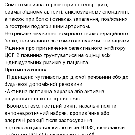
Симптоматична терапія при остеоартриті,
ревматоїдному артриті, анкілозивному спондиліті,
а також при болю і ознаках запалення, пов’язаних
із гострим подагричним артритом.
Нетривале лікування помірного післяопераційного
болю, пов’язаного зі стоматологічними операціями.
Рішення про призначення селективного інгібітору
ЦОГ-2 повинно ґрунтуватися на оцінці всіх
індивідуальних ризиків у пацієнта.
Протипоказання.
-Підвищена чутливість до діючої речовини або до
будь-якої допоміжної речовини.
-Активна пептична виразка або активна
шлунково-кишкова кровотеча.
-Бронхоспазм, гострий риніт, назальні поліпи,
ангіоневротичний набряк, кропив’янка або
алергічні реакції після застосування
ацетилсаліцилової кислоти чи НПЗЗ, включаючи
інгібітори ЦОГ-2 (циклооксигеназа-2).