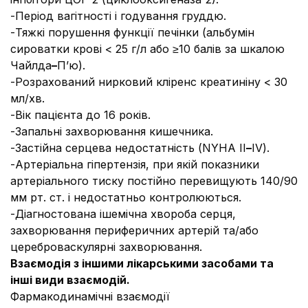
-Період вагітності і годування груддю.
-Тяжкі порушення функції печінки (альбумін
сироватки крові < 25 г/л або ≥10 балів за шкалою
Чайлда
–
П’ю).
-Розрахований нирковий кліренс креатиніну < 30
мл/хв.
-Вік пацієнта до 16 років.
-Запальні захворювання кишечника.
-Застійна серцева недостатність (NYHA II
–
IV).
-Артеріальна гіпертензія, при якій показники
артеріального тиску постійно перевищують 140/90
мм рт. ст. і недостатньо контролюються.
-Діагностована ішемічна хвороба серця,
захворювання периферичних артерій та/або
цереброваскулярні захворювання.
Взаємодія з іншими лікарськими засобами та
інші види взаємодій.
Фармакодинамічні взаємодії