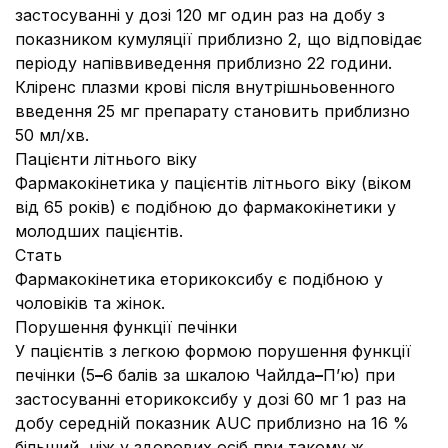
застосуванні у дозі 120 мг один раз на добу з
показником кумуляції приблизно 2, що відповідає
періоду напіввиведення приблизно 22 години.
Кліренс плазми крові після внутрішньовенного
введення 25 мг препарату становить приблизно
50 мл/хв.
Пацієнти літнього віку
Фармакокінетика у пацієнтів літнього віку (віком
від 65 років) є подібною до фармакокінетики у
молодших пацієнтів.
Стать
Фармакокінетика еторикоксибу є подібною у
чоловіків та жінок.
Порушення функції печінки
У пацієнтів з легкою формою порушення функції
печінки (5
–
6 балів за шкалою Чайлда
–
П’ю) при
застосуванні еторикоксибу у дозі 60 мг 1 раз на
добу середній показник AUC приблизно на 16 %
більший, ніж у здорових осіб при такому ж