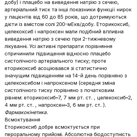
добу) і плацебо на виведення натрію з сечею,
артеріальний тиск та інші показники функції нирок
у пацієнтів від 60 до 85 років, що дотримуються
дієти із вмістом солі 200-мЕкв/добу. Еторикоксиб,
целекоксиб і напроксен мали подібний впливна
виведення натрію з сечею при 2-тижневому
лікуванні. Усі активні препарати порівняння
спричинили підвищення відносно плацебо
систолічного артеріального тиску; проте
еторикоксиб асоціювався зі статистично
значущим підвищенням на 14-й день порівняно з
целекоксибом і напроксеном (середня зміна
систолічного тиску порівняно з початковим
рівнем: еторикоксиб
–
7, 7 мм рт. ст. , целекоксиб
–
2,
4 мм рт. ст. , напроксен
–
3, 6 мм рт. ст. ).
Фармакокінетика.
Всмоктування
Еторикоксиб добре всмоктується при
пероральному прийомі. Абсолютна біодоступність