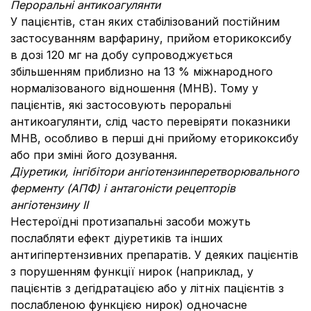
Пероральні антикоагулянти
У пацієнтів, стан яких стабілізований постійним
застосуванням варфарину, прийом еторикоксибу
в дозі 120 мг на добу супроводжується
збільшенням приблизно на 13 % міжнародного
нормалізованого відношення (МНВ). Тому у
пацієнтів, які застосовують пероральні
антикоагулянти, слід часто перевіряти показники
МНВ, особливо в перші дні прийому еторикоксибу
або при зміні його дозування.
Діуретики, інгібітори ангіотензинперетворювального
ферменту (АПФ) і антагоністи рецепторів
ангіотензину ІІ
Нестероїдні протизапальні засоби можуть
послабляти ефект діуретиків та інших
антигіпертензивних препаратів. У деяких пацієнтів
з порушенням функції нирок (наприклад, у
пацієнтів з дегідратацією або у літніх пацієнтів з
послабленою функцією нирок) одночасне