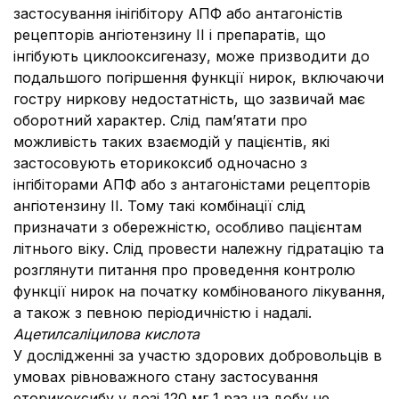
застосування інігібітору АПФ або антагоністів
рецепторів ангіотензину ІІ і препаратів, що
інгібують циклооксигеназу, може призводити до
подальшого погіршення функції нирок, включаючи
гостру ниркову недостатність, що зазвичай має
оборотний характер. Слід пам’ятати про
можливість таких взаємодій у пацієнтів, які
застосовують еторикоксиб одночасно з
інгібіторами АПФ або з антагоністами рецепторів
ангіотензину ІІ. Тому такі комбінації слід
призначати з обережністю, особливо пацієнтам
літнього віку. Слід провести належну гідратацію та
розглянути питання про проведення контролю
функції нирок на початку комбінованого лікування,
а також з певною періодичністю і надалі.
Ацетилсаліцилова кислота
У дослідженні за участю здорових добровольців в
умовах рівноважного стану застосування
еторикоксибу у дозі 120 мг 1 раз на добу не