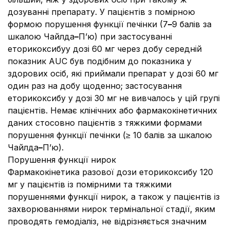
дозуванні препарату. У пацієнтів з помірною
формою порушення функції печінки (7
–
9 балів за
шкалою Чайлда
–
П’ю) при застосуванні
еторикоксибуу дозі 60 мг через добу середній
показник AUC був подібним до показника у
здорових осіб, які приймали препарат у дозі 60 мг
один раз на добу щоденно; застосування
еторикоксибу у дозі 30 мг не вивчалось у цій групі
пацієнтів. Немає клінічних або фармакокінетичних
даних стосовно пацієнтів з тяжкими формами
порушення функції печінки (≥ 10 балів за шкалою
Чайлда
–
П’ю).
Порушення функції нирок
Фармакокінетика разової дози еторикоксибу 120
мг у пацієнтів із помірними та тяжкими
порушеннями функції нирок, а також у пацієнтів із
захворюваннями нирок термінальної стадії, яким
проводять гемодіаліз, не відрізняється значним