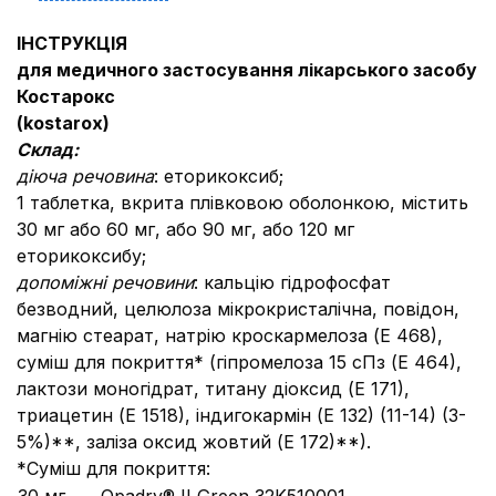
ІНСТРУКЦІЯ
для медичного застосування лікарського засобу
Костарокс
(kostarox
)
Склад:
діюча речовина
: еторикоксиб;
1 таблетка, вкрита плівковою оболонкою, містить
30 мг або 60 мг, або 90 мг, або 120 мг
еторикоксибу;
допоміжні речовини
: кальцію гідрофосфат
безводний, целюлоза мікрокристалічна, повідон,
магнію стеарат, натрію кроскармелоза (Е 468),
суміш для покриття* (гіпромелоза 15 сПз (Е 464),
лактози моногідрат, титану діоксид (Е 171),
триацетин (Е 1518), індигокармін (Е 132) (11-14) (3-
5%)**, заліза оксид жовтий (Е 172)**).
*Суміш для покриття: