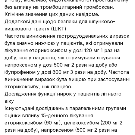
без впливу на тромбоцитарний тромбоксан.
Клінічне значення цих даних невідоме.
Додаткові дані щодо безпеки для шлунково-
кишкового тракту (ШКТ)
Частота виникнення гастродуоденальних виразок
була значно нижчою у пацієнтів, які отримували
лікування еторикоксибом у дозі 120 мг 1 раз на
добу, ніж у пацієнтів, які отримували лікування
напроксеном у дозі 500 мг 2 рази на добу або
ібупрофеном у дозі 800 мг 3 рази на добу. Частота
виникнення виразок була вищою при застосуванні
еторикоксибу, ніж плацебо.
Дослідження функції нирок у пацієнтів літнього
віку
Існуютьдані досліджень з паралельними групами
оцінки впливу 15-денного лікування
еторикоксибом (90 мг), целекоксибом (200 мг 2
рази на добу), напроксеном (500 мг 2 рази на