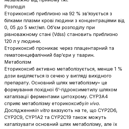
Розподіл
Еторикоксиб приблизно на 92 % зв’язується з
білками плазми крові людини з концентраціями від
0, 05 до 5 мкг/мл. Об’єм розподілу при
рівноважному стані (Vdss) становить приблизно
120 л у людини.
Еторикоксиб проникає через плацентарний та
гематоенцефалічний бар’єри у тварин.
Метаболізм
Еторикоксиб активно метаболізується, менше 1 %
дози виділяється із сечею у вигляді вихідного
препарату. Основний шлях метаболізму
–
це
формування похідної 6’-гідроксиметилу шляхом
каталізації ферментами цитохрому. CYP3A4
сприяє метаболізму еторикоксибу
in vivo
.
Дослідження
in vitro
вказують на те, що CYP2D6,
CYP2C9, CYP1A2 та CYP2C19 також можуть
каталізувати основний шлях метаболізму, але їх