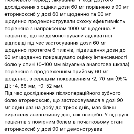
дослідження з оцінки дози 60 мг порівняно з 90 мг
еторикоксиб у дозі 60 мг щоденно та 90 мг
щоденно продемонстрували схожу ефективність
порівняно з напроксеном 1000 мг щоденно. У
пацієнтів, що не демонстрували адекватної
відповіді під час застосування дози 60 мг
щоденно протягом 6 тижнів, підвищення дози до
90 мг щоденно покращувало оцінку інтенсивності
болю у спині (0
–
100 мм візуальна аналогова шкала)
порівняно з продовженням прийому 60 мг
щоденно, з середнім покращенням -2, 70 мм (95%
ДІ: -4, 88 мм, -0, 52 мм).
Під час дослідження післяопераційного зубного
болю еторикоксиб, що застосовувався в дозі 90
мг один раз на добу до трьох днів, мав більш
виражену аналгезивну дію, ніж плацебо. У підгрупі
пацієнтів з помірним болем в початковому стані
еторикоксиб у дозі 90 мг демонстрував