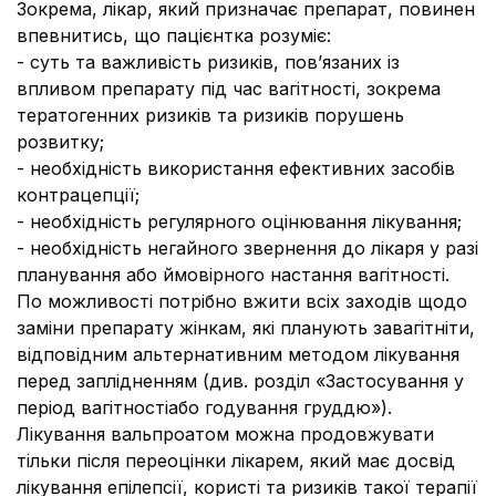
Зокрема, лікар, який призначає препарат, повинен
впевнитись, що пацієнтка розуміє:
- суть та важливість ризиків, пов’язаних із
впливом препарату під час вагітності, зокрема
тератогенних ризиків та ризиків порушень
розвитку;
- необхідність використання ефективних засобів
контрацепції;
- необхідність регулярного оцінювання лікування;
- необхідність негайного звернення до лікаря у разі
планування або ймовірного настання вагітності.
По можливості потрібно вжити всіх заходів щодо
заміни препарату жінкам, які планують завагітніти,
відповідним альтернативним методом лікування
перед заплідненням (див. розділ «Застосування у
період вагітностіабо годування груддю»).
Лікування вальпроатом можна продовжувати
тільки після переоцінки лікарем, який має досвід
лікування епілепсії, користі та ризиків такої терапії