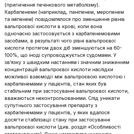
(пригнічення печінкового метаболізму).
Карбапенеми (наприклад, паніпенем, меропенем
та іміпенем) повідомлялося про зменшення рівнів
вальпроєвої кислоти в крові, коли вона
одночасно застосовується з карбапенемовими
засобами, в результаті чого рівні вальпроєвої
кислоти протягом двох діб зменшуються на 60-
100%, що іноді супроводжується судомами. У
зв’язку з швидким настанням і значним зниженням
концентрацій вальпроєвої кислоти наслідки
можливої взаємодії між вальпроєвою кислотою і
карбапенемами у пацієнтів, стан яких був
стабільним при застосуванні вальпроєвої кислоти,
вважаються неконтрольованими. Слід уникати
супутнього застосування препарату з
карбапенемами у пацієнтів, у яких вдалося
досягти стабілізації стану при застосуванні
вальпроєвої кислоти (див. розділ «Особливості