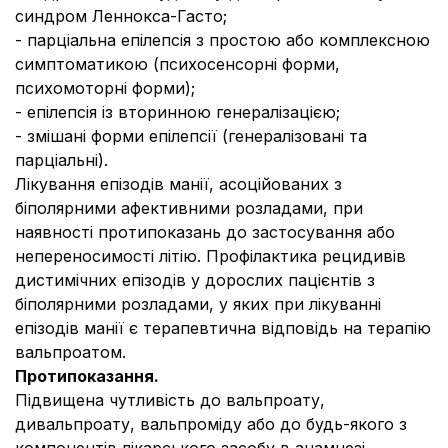
синдром Леннокса-Гасто;
- парціальна епілепсія з простою або комплексною
симптоматикою (психосенсорні форми,
психомоторні форми);
- епілепсія із вторинною генералізацією;
- змішані форми епілепсії (генералізовані та
парціальні).
Лікування епізодів манії, асоційованих з
біполярними афективними розладами, при
наявності протипоказань до застосування або
непереносимості літію. Профілактика рецидивів
дистимічних епізодів у дорослих пацієнтів з
біполярними розладами, у яких при лікуванні
епізодів манії є терапевтична відповідь на терапію
вальпроатом.
Протипоказання.
Підвищена чутливість до вальпроату,
дивальпроату, вальпроміду або до будь-якого з