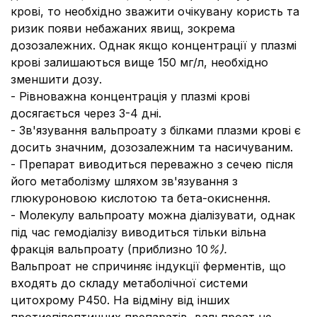
крові, то необхідно зважити очікувану користь та
ризик появи небажаних явищ, зокрема
дозозалежних. Однак якщо концентрації у плазмі
крові залишаються вище 150 мг/л, необхідно
зменшити дозу.
- Рівноважна концентрація у плазмі крові
досягається через 3-4 дні.
- Зв'язування вальпроату з білками плазми крові є
досить значним, дозозалежним та насичуваним.
- Препарат виводиться переважно з сечею після
його метаболізму шляхом зв'язування з
глюкуроновою кислотою та бета-окиснення.
- Молекулу вальпроату можна діалізувати, однак
під час гемодіалізу виводиться тільки вільна
фракція вальпроату (приблизно 10
%).
Вальпроат не спричиняє індукції ферментів, що
входять до складу метаболічної системи
цитохрому Р450. На відміну від інших