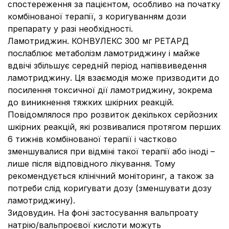
спостереження за пацієнтом, особливо на початку
комбінованої терапії, з коригуванням дози
препарату у разі необхідності.
Ламотриджин. КОНВУЛЕКС 300 мг РЕТАРД
послаблює метаболізм ламотриджину і майже
вдвічі збільшує середній період напіввиведення
ламотриджину. Ця взаємодія може призводити до
посилення токсичної дії ламотриджину, зокрема
до виникнення тяжких шкірних реакцій.
Повідомлялося про розвиток декількох серйозних
шкірних реакцій, які розвивалися протягом перших
6 тижнів комбінованої терапії і частково
зменшувалися при відміні такої терапії або іноді –
лише після відповідного лікування. Тому
рекомендується клінічний моніторинг, а також за
потреби слід коригувати дозу (зменшувати дозу
ламотриджину).
Зидовудин. На фоні застосування вальпроату
натрію/вальпроєвої кислоти можуть