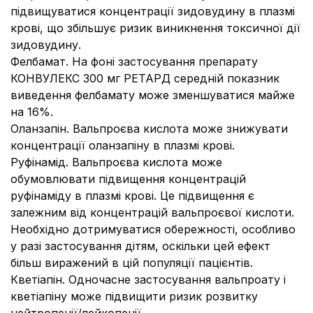
підвищуватися концентрації зидовудину в плазмі
крові, що збільшує ризик виникнення токсичної дії
зидовудину.
Фелбамат. На фоні застосування препарату
КОНВУЛЕКС 300 мг РЕТАРД середній показник
виведення фелбамату може зменшуватися майже
на 16%.
Оланзапін. Вальпроєва кислота може знижувати
концентрації оланзапіну в плазмі крові.
Руфінамід. Вальпроєва кислота може
обумовлювати підвищення концентрацій
руфінаміду в плазмі крові. Це підвищення є
залежним від концентрацій вальпроєвої кислоти.
Необхідно дотримуватися обережності, особливо
у разі застосування дітям, оскільки цей ефект
більш виражений в цій популяції пацієнтів.
Кветіапін. Одночасне застосування вальпроату і
кветіапіну може підвищити ризик розвитку