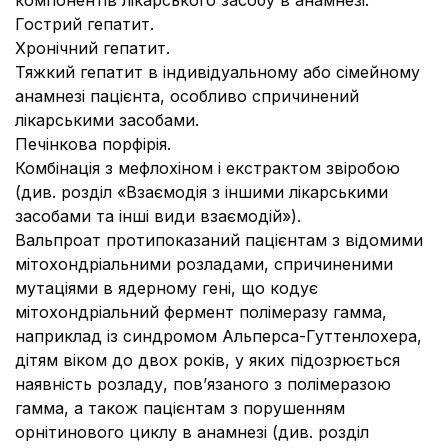
компонентів лікарського засобу в анамнезі.
Гострий гепатит.
Хронічний гепатит.
Тяжкий гепатит в індивідуальному або сімейному
анамнезі пацієнта, особливо спричинений
лікарськими засобами.
Печінкова порфірія.
Комбінація з мефлохіном і екстрактом звіробою
(див. розділ «Взаємодія з іншими лікарськими
засобами та інші види взаємодій»).
Вальпроат протипоказаний пацієнтам з відомими
мітохондріальними розладами, спричиненими
мутаціями в ядерному гені, що кодує
мітохондріальний фермент полімеразу гамма,
наприклад із синдромом Альперса-Гуттенлохера,
дітям віком до двох років, у яких підозрюється
наявність розладу, пов’язаного з полімеразою
гамма, а також пацієнтам з порушенням
орнітинового циклу в анамнезі (див. розділ