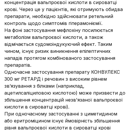
концентрація вальпроєвої кислоти в сироватці
крові. Через це у пацієнтів, які отримують обидва
препарати, необхідно здійснювати ретельний
контроль щодо симптомів гіперамоніємії.
На фоні застосування мефлохіну посилюється
метаболізм вальпроєвої кислоти, а також
відмічається судомоіндукуючий ефект. Таким
чином, існує ризик виникнення епілептичних
нападів протягом комбінованого застосування
препаратів.
Одночасне застосування препарату КОНВУЛЕКС
300 мг РЕТАРД і речовин з високим рівнем
зв’язування з білками (наприклад,
ацетилсаліциловою кислотою) може призвести до
збільшення концентрацій незв'язаної вальпроєвої
кислоти в сироватці крові).
При одночасному застосуванні з циметидином
або еритроміцином існує ймовірність збільшення
рівня вальпроєвої кислоти в сироватці крові