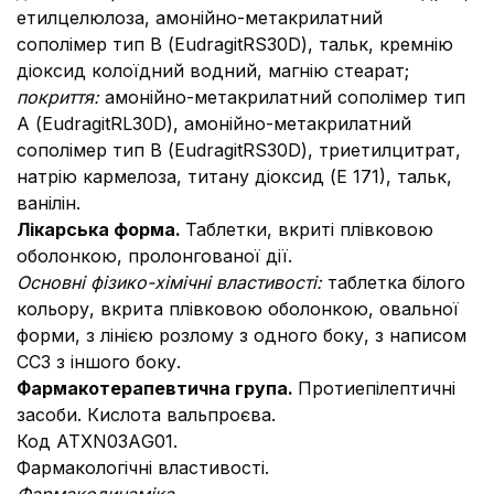
етилцелюлоза, амонійно-метакрилатний
сополімер тип В (EudragitRS30D), тальк, кремнію
діоксид колоїдний водний, магнію стеарат;
покриття:
амонійно-метакрилатний сополімер тип
А (EudragitRL30D), амонійно-метакрилатний
сополімер тип В (EudragitRS30D), триетилцитрат,
натрію кармелоза, титану діоксид (Е 171), тальк,
ванілін.
Лікарська форма.
Таблетки, вкриті плівковою
оболонкою, пролонгованої дії.
Основні фізико-хімічні властивості:
таблетка білого
кольору, вкрита плівковою оболонкою, овальної
форми, з лінією розлому з одного боку, з написом
СС3 з іншого боку.
Фармакотерапевтична група.
Протиепілептичні
засоби. Кислота вальпроєва.
Код АТХN03АG01.
Фармакологічні властивості.