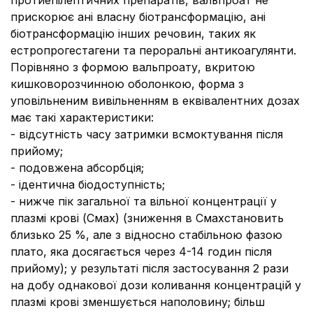
протиепілептичних препаратів, вальпроат не
прискорює ані власну біотрансформацію, ані
біотрансформацію інших речовин, таких як
естропрогестагени та пероральні антикоагулянти.
Порівняно з формою вальпроату, вкритою
кишковорозчинною оболонкою, форма з
уповільненим вивільненням в еквівалентних дозах
має такі характеристики:
- відсутність часу затримки всмоктування після
прийому;
- подовжена абсорбція;
- ідентична біодоступність;
- нижче пік загальної та вільної концентрації у
плазмі крові (Смах) (зниження в Смахстановить
близько 25 %, але з відносно стабільною фазою
плато, яка досягається через 4-14 годин після
прийому); у результаті після застосування 2 рази
на добу однакової дози коливання концентрацій у
плазмі крові зменшується наполовину; більш