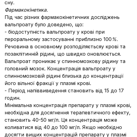
сну.
Фармакокінетика.
Під час різних фармакокінетичних досліджень
вальпроату було доведено, що:
- біодоступність вальпроату у крові при
пероральному застосуванні приблизно 100
%.
Речовина в основному розподіляєтьсяу крові та
позаклітинній рідині, що швидко оновлюється.
Вальпроат проникає у спинномозкову рідину та
головний мозок. Концентрація вальпроату у
спинномозковій рідині близька до концентрації
його вільної фракції у плазмі крові.
- Період напіввиведення становить від 15 до 17
годин.
Мінімальна концентрація препарату у плазмі крові,
необхідна для досягнення терапевтичного ефекту,
становить 40-50 мг/л. Ця концентрація може
коливатися від 40 до 100 мг/л. Якщо необхідно
досягти вищих концентрацій препарату у плазмі