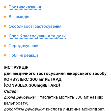
Протипоказання
Взаємодія
Особливості застосування
Спосіб застосування та дози
Передозування
Побічні реакції
ІНСТРУКЦІЯ
для медичного застосування лікарського засобу
КОНВУЛЕКС 300 мг РЕТАРД
(
CONVULEX
300
mg
RETARD
)
Склад:
діюча речовина:
1 таблетка містить 300 мг натрію
вальпроату;
допоміжні речовини:
кислота лимонна моногідрат,