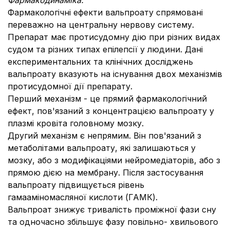
Фармакодинаміка.
Фармакологічні ефекти вальпроату спрямовані
переважно на центральну нервову систему.
Препарат має протисудомну дію при різних видах
судом та різних типах епілепсії у людини. Дані
експериментальних та клінічних досліджень
вальпроату вказують на існування двох механізмів
протисудомної дії препарату.
Перший механізм - це прямий фармакологічний
ефект, пов'язаний з концентрацією вальпроату у
плазмі кровіта головному мозку.
Другий механізм є непрямим. Він пов'язаний з
метаболітами вальпроату, які залишаються у
мозку, або з модифікаціями нейромедіаторів, або з
прямою дією на мембрану. Після застосування
вальпроату підвищується рівень
гамааміномасляної кислоти (ГАМК).
Вальпроат знижує тривалість проміжної фази сну
та одночасно збільшує фазу повільно- хвильового