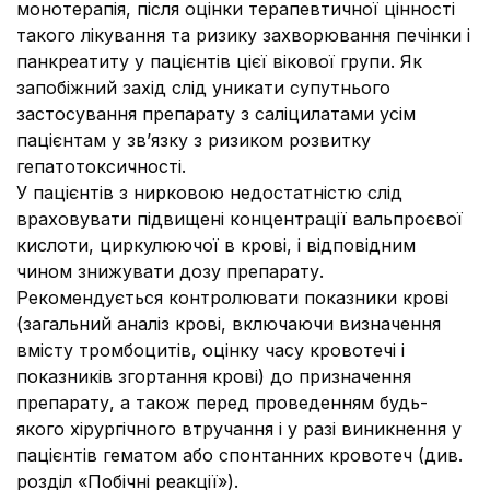
монотерапія, після оцінки терапевтичної цінності
такого лікування та ризику захворювання печінки і
панкреатиту у пацієнтів цієї вікової групи. Як
запобіжний захід слід уникати супутнього
застосування препарату з саліцилатами усім
пацієнтам у зв’язку з ризиком розвитку
гепатотоксичності.
У пацієнтів з нирковою недостатністю слід
враховувати підвищені концентрації вальпроєвої
кислоти, циркулюючої в крові, і відповідним
чином знижувати дозу препарату.
Рекомендується контролювати показники крові
(загальний аналіз крові, включаючи визначення
вмісту тромбоцитів, оцінку часу кровотечі і
показників згортання крові) до призначення
препарату, а також перед проведенням будь-
якого хірургічного втручання і у разі виникнення у
пацієнтів гематом або спонтанних кровотеч (див.
розділ «Побічні реакції»).