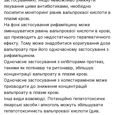
застосування»). Якщо неможливо уникнути
лікування цими антибіотиками, необхідно
посилити моніторинг рівнів вальпроєвої кислоти в
плазмі крові.
На фоні застосування рифампіцину може
зменшуватися рівень вальпроєвої кислоти в крові,
що призводить до недостатнього терапевтичного
ефекту. Тому може знадобитися коригування дози
вальпроату при його одночасному застосуванні з
рифампіцином.
Одночасне застосування з інгібіторами протеаз,
такими як лопінавір та ритонавір, збільшує
концентрації вальпроату в плазмі крові.
Одночасне застосування з холестираміном може
призводити до зниження концентрацій
вальпроату в плазмі крові.
Інші види взаємодії. Потенційно гепатотоксичні
лікарські засоби і алкоголь можуть збільшувати
гепатотоксичність вальпроєвої кислоти (див.