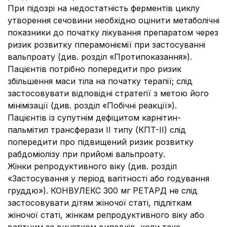
При підозрі на недостатність ферментів циклу
утворення сечовини необхідно оцінити метаболічні
показники до початку лікування препаратом через
ризик розвитку гіперамоніємії при застосуванні
вальпроату (див. розділ «Протипоказання»).
Пацієнтів потрібно попередити про ризик
збільшення маси тіла на початку терапії; слід
застосовувати відповідні стратегії з метою його
мінімізації (див. розділ «Побічні реакції»).
Пацієнтів із супутнім дефіцитом карнітин-
пальмітил трансферази ІІ типу (КПT-II) слід
попередити про підвищений ризик розвитку
рабдоміолізу при прийомі вальпроату.
Жінки репродуктивного віку (див. розділ
«Застосування у період вагітності або годування
груддю»). КОНВУЛЕКС 300 мг РЕТАРД не слід
застосовувати дітям жіночої статі, підліткам
жіночої статі, жінкам репродуктивного віку або