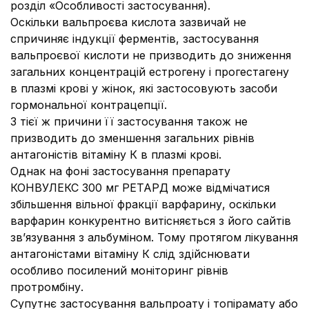
розділ «Особливості застосування).
Оскільки вальпроєва кислота зазвичай не
спричиняє індукції ферментів, застосування
вальпроєвої кислоти не призводить до зниження
загальних концентрацій естрогену і прогестагену
в плазмі крові у жінок, які застосовують засоби
гормональної контрацепції.
З тієї ж причини її застосування також не
призводить до зменшення загальних рівнів
антагоністів вітаміну К в плазмі крові.
Однак на фоні застосування препарату
КОНВУЛЕКС 300 мг РЕТАРД може відмічатися
збільшення вільної фракції варфарину, оскільки
варфарин конкурентно витісняється з його сайтів
зв’язування з альбуміном. Тому протягом лікування
антагоністами вітаміну К слід здійснювати
особливо посилений моніторинг рівнів
протромбіну.
Супутнє застосування вальпроату і топірамату або