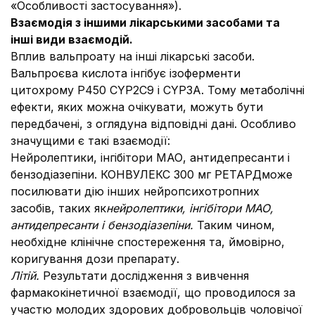
«Особливості застосування»).
Взаємодія з іншими лікарськими засобами та
інші види взаємодій.
Вплив вальпроату на інші лікарські засоби.
Вальпроєва кислота інгібує ізоферменти
цитохрому Р450 CYP2C9 і CYP3A. Тому метаболічні
ефекти, яких можна очікувати, можуть бути
передбачені, з оглядуна відповідні дані. Особливо
значущими є такі взаємодії:
Нейролептики, інгібітори МАО, антидепресанти і
бензодіазепіни. КОНВУЛЕКС 300 мг РЕТАРДможе
посилювати дію інших нейропсихотропних
засобів, таких як
нейролептики, інгібітори МАО,
антидепресанти і бензодіазепіни.
Таким чином,
необхідне клінічне спостереження та, ймовірно,
коригування дози препарату.
Літій.
Результати дослідження з вивчення
фармакокінетичної взаємодії, що проводилося за
участю молодих здорових добровольців чоловічої