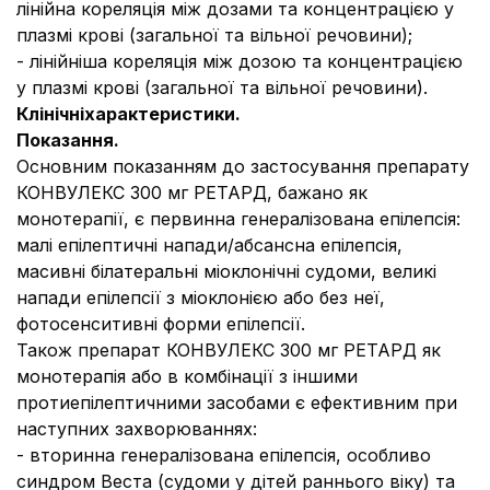
лінійна кореляція між дозами та концентрацією у
плазмі крові (загальної та вільної речовини);
- лінійніша кореляція між дозою та концентрацією
у плазмі крові (загальної та вільної речовини).
Клінічні
характеристики
.
Показання.
Основним показанням до застосування препарату
КОНВУЛЕКС 300 мг РЕТАРД, бажано як
монотерапії, є первинна генералізована епілепсія:
малі епілептичні напади/абсансна епілепсія,
масивні білатеральні міоклонічні судоми, великі
напади епілепсії з міоклонією або без неї,
фотосенситивні форми епілепсії.
Також препарат КОНВУЛЕКС 300 мг РЕТАРД як
монотерапія або в комбінації з іншими
протиепілептичними засобами є ефективним при
наступних захворюваннях:
- вторинна генералізована епілепсія, особливо
синдром Веста (судоми у дітей раннього віку) та