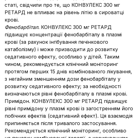
статі, свідчили про те, що КОНВУЛЕКС 300 мг
РЕТАРД не впливає на рівень літію в сироватці
крові.
Фенобарбітал
. КОНВУЛЕКС 300 мг РЕТАРД
підвищує концентрації фенобарбіталу в плазмі
крові (за рахунок інгібування печінкового
катаболізму) і може призводити до розвитку
седативного ефекту, особливо у дітей. Таким
чином, рекомендується клінічний моніторинг
протягом перших 15 днів комбінованого лікування,
з негайним зменшенням дози фенобарбіталу у
розвитку седативного ефекту; за необхідності
визначаються рівні фенобарбіталу в плазмі крові.
Примідон. КОНВУЛЕКС 300 мг РЕТАРД підвищує
рівні примідону у плазмі крові із загостренням його
побічних ефектів (седативний ефект). Ця взаємодія
припиняється після тривалого застосування.
Рекомендується клінічний моніторинг, особливо