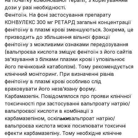
на початку комбінованої терапії, з коригуванням
дози у разі необхідності.
Фенітоїн. На фоні застосування препарату
КОНВУЛЕКС 300 мг РЕТАРД загальні концентрації
фенітоїну в плазмі крові зменшуються. Зокрема, це
призводить до збільшення вільної фракції
фенітоїну з можливими ознаками передозування
(вальпроєва кислота зміщує фенітоїн з його сайтів
зв'язування з білками плазми крові і уповільнює
його печінковий катаболізм). Тому рекомендується
клінічний моніторинг. При визначенні рівнів
фенітоїну в плазмі крові особливо слід
враховувати його незв’язану форму.
Карбамазепін. Повідомлялося про прояви клінічної
токсичності при застосуванні вальпроату натрію/
вальпроєвої кислоти в комбінації з
карбамазепіном, оскіл
ьки
вальпроат натрію/
вальпроєва кислота може посилювати токсичні
ефекти карбамазепіну. Тому необхідне клінічне