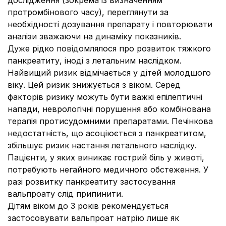
дослідження (зокрема із визначенням
протромбінового часу), переглянути за
необхідності дозування препарату і повторювати
аналізи зважаючи на динаміку показників.
Дуже рідко повідомлялося про розвиток тяжкого
панкреатиту, іноді з летальним наслідком.
Найвищий ризик відмічається у дітей молодшого
віку. Цей ризик знижується з віком. Серед
факторів ризику можуть бути важкі епілептичні
напади, неврологічні порушення або комбінована
терапія протисудомними препаратами. Печінкова
недостатність, що асоціюється з панкреатитом,
збільшує ризик настання летального наслідку.
Пацієнти, у яких виникає гострий біль у животі,
потребують негайного медичного обстеження. У
разі розвитку панкреатиту застосування
вальпроату слід припинити.
Дітям віком до 3 років рекомендується
застосовувати вальпроат натрію лише як