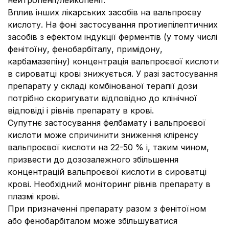
нейтропенії/лейкопенії.
Вплив інших лікарських засобів на вальпроєву
кислоту. На фоні застосування протиепілептичних
засобів з ефектом індукції ферментів (у тому числі
фенітоїну, фенобарбіталу, примідону,
карбамазепіну) концентрація вальпроєвої кислоти
в сироватці крові знижується. У разі застосування
препарату у складі комбінованої терапії дози
потрібно скоригувати відповідно до клінічної
відповіді і рівнів препарату в крові.
Супутнє застосування фелбамату і вальпроєвої
кислоти може спричинити зниження кліренсу
вальпроєвої кислоти на 22-50 % і, таким чином,
призвести до дозозалежного збільшення
концентрацій вальпроєвої кислоти в сироватці
крові. Необхідний моніторинг рівнів препарату в
плазмі крові.
При призначенні препарату разом з фенітоїном
або фенобарбіталом може збільшуватися