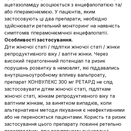
ацетазоламіду асоціюється з енцефалопатією та/
або гіперамоніємією. У пацієнтів, яким
застосовують ці два препарати, необхідно
здійснювати ретельний моніторинг на наявність
симптомів гіперамоніємічної енцефалопатії.
Особливості застосування.
Діти жіночої статі / підлітки жіночої статі / жінки
репродуктивного віку / вагітні жінки. Через
високий тератогенний потенціал та ризик
порушень розвитку в немовлят, які піддавались
внутрішньоутробному впливу вальпроату,
препарат КОНВУЛЕКС 300 мг РЕТАРД не слід
застосовувати дітям жіночої статі, підліткам
жіночої статі, жінкам репродуктивного віку та
вагітним жінкам, за винятком випадків, коли
альтернативні методи лікування є неефективними
або не переносяться пацієнтами. Користь та ризик
застосування цього препарату повинні ретельно