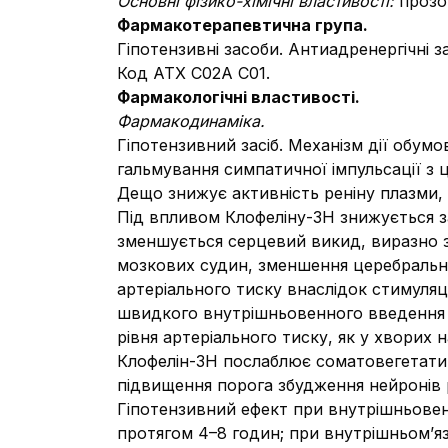
Основні фізико-хімічні властивості:
прозо
Фармакотерапевтична група.
Гіпотензивні засоби. Антиадренергічні з
Код АТХ С02А С01.
Фармакологічні властивості.
Фармакодинаміка.
Гіпотензивний засіб. Механізм дії обу
гальмування симпатичної імпульсації з 
Дещо знижує активність реніну плазми, 
Під впливом Клофеліну-ЗН знижується з
зменшується серцевий викид, виразно з
мозкових судин, зменшення церебрально
артеріального тиску внаслідок стимуляц
швидкого внутрішньовенного введення п
рівня артеріального тиску, як у хворих н
Клофелін-ЗН послаблює соматовегетативн
підвищення порога збудження нейронів р
Гіпотензивний ефект при внутрішньовенн
протягом 4–8 годин; при внутрішньом’яз