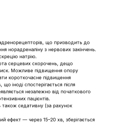
-адренорецепторів, що призводить до
ння норадреналіну з нервових закінчень.
скрецію натрію.
ота серцевих скорочень, дещо
 тиск. Можливе підвищення опору
вати короткочасне підвищення
що іноді спостерігається після
оявляється незалежно від початкового
отензивних пацієнтів.
ь також седативну (за рахунок
й ефект — через 15–20 хв, зберігається