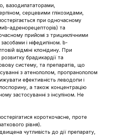
ю, вазодилататорами,
ерпіном, серцевими глікозидами,
постерігається при одночасному
миb-адренорецепторів) та
ночасному прийомі з трициклічними
асобами і ніфедипіном. b-
овій відміні клонідину. При
 розвитку брадикардії та
рвову систему, та препаратів, що
осуванні з атенололом, пропранололом
нижувати ефективність леводопи і
клоспорину, а також концентрацію
ому застосуванні з інсуліном. Не
стерігатися короткочасне, проте
аткового рівня).
двищена чутливість до дії препарату,