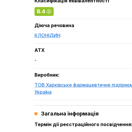
Класифікація еквівалентності
B.4
Діюча речовина
КЛОНІДИН
ATX
-
Виробник
:
ТОВ Харківське фармацевтичне підприє
Україна
Загальна інформація
Термін дії реєстраційного посвідчення