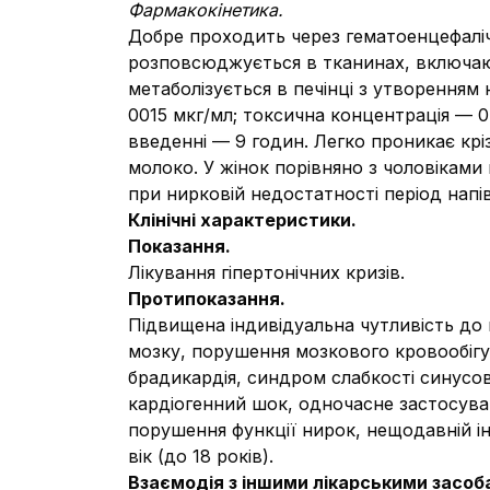
Фармакокінетика.
Добре проходить через гематоенцефалічн
розповсюджується в тканинах, включаю
метаболізується в печінці з утворенням
0015 мкг/мл; токсична концентрація — 
введенні — 9 годин. Легко проникає крі
молоко. У жінок порівняно з чоловіками 
при нирковій недостатності період напі
Клінічні характеристики.
Показання.
Лікування гіпертонічних кризів.
Протипоказання.
Підвищена індивідуальна чутливість до 
мозку, порушення мозкового кровообігу,
брадикардія, синдром слабкості синусово
кардіогенний шок, одночасне застосуван
порушення функції нирок, нещодавній і
вік (до 18 років).
Взаємодія з іншими лікарськими засоба