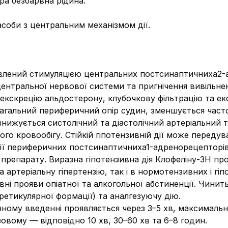
ра безбарвна рідина.
асоби з центральним механізмом дії.
мовлений стимуляцією центральних постсинаптичнихa2
центральної нервової системи та пригнічення вивільне
екскрецію альдостерону, клубочкову фільтрацію та ек
агальний периферичний опір судин, зменшується част
нижується систолічний та діастолічний артеріальний
го кровообігу. Стійкій гіпотензивній дії може переду
ії периферичних постсинаптичнихa1-адренорецепторів, 
репарату. Виразна гіпотензивна дія Клофеліну-ЗН пр
а артеріальну гіпертензію, так і в нормотензивних і гіп
і прояви опіатної та алкогольної абстиненції. Чинит
етикулярної формації) та аналгезуючу дію.
ому введенні проявляється через 3–5 хв, максимальни
овому — відповідно 10 хв, 30–60 хв та 6–8 годин.