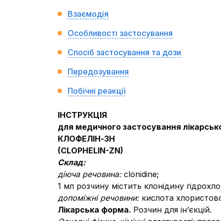
Взаємодія
Особливості застосування
Спосіб застосування та дози
Передозування
Побічні реакції
ІНСТРУКЦІЯ
для медичного застосування л
ікарськ
КЛОФЕЛІН-ЗН
(
CLO
РН
ELIN
-
ZN
)
Склад:
діюча речовина:
clonidine;
1 мл розчину містить клонідину гідрохло
допоміжні речовини:
кислота хлористово
Лікарська форма.
Розчин для ін’єкцій.