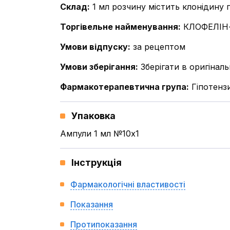
Склад
:
1 мл розчину містить клонідину 
Торгівельне найменування
:
КЛОФЕЛІН
Умови відпуску
:
за рецептом
Умови зберігання
:
Зберігати в оригінал
Фармакотерапевтична група
:
Гіпотенз
Упаковка
Ампули 1 мл №10x1
Інструкція
Фармакологічні властивості
Показання
Протипоказання