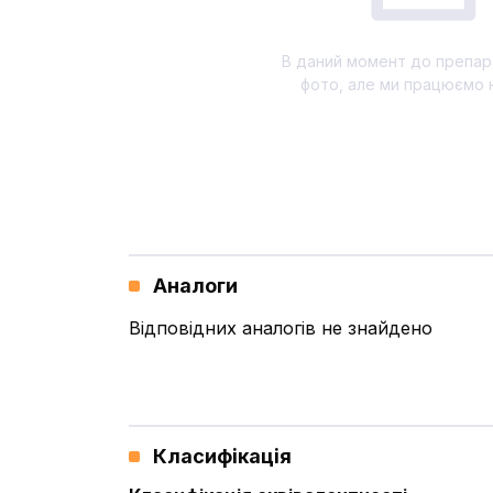
В даний момент до препар
фото, але ми працюємо 
Аналоги
Відповідних аналогів не знайдено
Класифікація