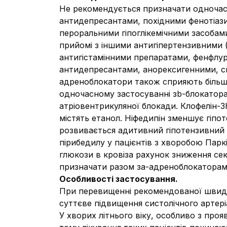
Не рекомендується призначати одночасн
антидепресантами, похідними фенотіази
пероральними гіпоглікемічними засобам
прийомі з іншими антигіпертензивними 
антигістамінними препаратами, фенфлур
антидепресантами, анорексигенними, с
адреноблокатори також сприяють більш 
одночасному застосуванні зb-блокатора
атріовентрикуляної блокади. Клофелін-З
містять етанол. Ніфедипін зменшує гіп
розвивається адитивний гіпотензивний е
пірибедилу у пацієнтів з хворобою Пар
глюкози в кровіза рахунок зниження сек
призначати разом зa-адреноблокаторам
Особливості застосування.
При перевищенні рекомендованої швидк
суттєве підвищення систолічного артері
У хворих літнього віку, особливо з про