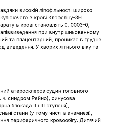
авдяки високій ліпофільності широко
кулюючого в крові Клофеліну-ЗН
арату в крові становлять 0, 0003–0,
д напіввиведення при внутрішньовенному
чний та плацентарний, проникає в грудне
д виведення. У хворих літнього віку та
жений атеросклероз судин головного
. ч. синдром Рейно), синусова
а блокада II і III ступеня),
вні стани (у тому числі в анамнезі),
ення периферичного кровообігу. Дитячий