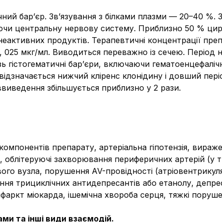
ий бар’єр. Зв’язування з білками плазми — 20–40 %. З
чи центральну нервову систему. Приблизно 50 % цир
 неактивних продуктів. Терапевтичні концентрації преп
0, 025 мкг/мл. Виводиться переважно із сечею. Періо
зь гістогематичні бар’єри, включаючи гематоенцефалі
відзначається нижчий кліренс клонідину і довший періо
ввиведення збільшується приблизно у 2 рази.
компонентів препарату, артеріальна гіпотензія, вира
 облітеруючі захворювання периферичних артерій (у т
го вузла, порушення AV-провідності (атріовентрикулярн
ня трициклічних антидепресантів або етанолу, депреси
нфаркт міокарда, ішемічна хвороба серця, тяжкі поруш
ми та інші види взаємодій.