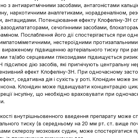
о з антиаритмічними засобами, антагоністами кальці
ну, наркотичними аналгетиками, норадреналіном, рез
и, антацидами. Потенціювання ефекту Клофеліну-ЗН с
(вазодилататорами, сечогінними засобами, блокатора
аміном. Послаблення його дії спостерігається при од
импатоміметичними, нестероїдними протизапальними з
вираженому підвищенню артеріального тиску при рапт
ми та/або серцевими глікозидами підвищується ризик
Н підсилює дію засобів, які пригнічують центральну не
отензивний ефект Клофеліну-ЗН. При одночасному заст
фект, седативна дія і сухість у роті. Клонідин може з
кінсона. Клонідин може підвищувати концентрацію ци
реції інсуліну, що необхідно враховувати при одночасн
и.
ості внутрішньовенного введення препарату може спо
ального тиску (в середньому на 20 мм рт. ст. вище поч
явами склерозу мозкових судин, може спостерігатися пі