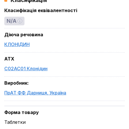
Класифікація
Класифікація еквівалентності
N/A
Діюча речовина
КЛОНІДИН
ATX
C02AC01 Клонідин
Виробник
:
ПрАТ ФФ Дарниця
,
Україна
Форма товару
Таблетки