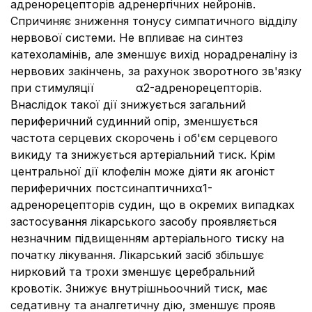
адренорецепторів адренергічних нейронів.
Спричиняє зниження тонусу симпатичного відділу
нервової системи. Не впливає на синтез
катехоламінів, але зменшує вихід норадреналіну із
нервових закінчень, за рахунок зворотного зв'язку
при стимуляції α2-адренорецепторів.
Внаслідок такої дії знижується загальний
периферичний судинний опір, зменшується
частота серцевих скорочень і об'єм серцевого
викиду та знижується артеріальний тиск. Крім
центральної дії клофелін може діяти як агоніст
периферичних постсинаптичнихα1-
адренорецепторів судин, що в окремих випадках
застосування лікарського засобу проявляється
незначним підвищенням артеріального тиску на
початку лікування. Лікарський засіб збільшує
нирковий та трохи зменшує церебральний
кровотік. Знижує внутрішньоочний тиск, має
седативну та аналгетичну дію, зменшує прояв