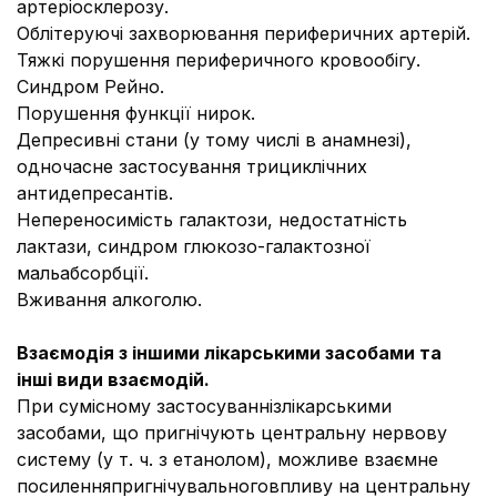
артеріосклерозу.
Облітеруючі захворювання периферичних артерій.
Тяжкі порушення периферичного кровообігу.
Синдром Рейно.
Порушення функції нирок.
Депресивні стани (у тому числі в анамнезі),
одночасне застосування трициклічних
антидепресантів.
Непереносимість галактози, недостатність
лактази, синдром глюкозо-галактозної
мальабсорбції.
Вживання алкоголю.
Взаємодія з іншими лікарськими засобами та
інші види взаємодій.
При сумісному застосуваннізлікарськими
засобами, що пригнічують центральну нервову
систему (у т. ч. з етанолом), можливе взаємне
посиленняпригнічувальноговпливу на центральну