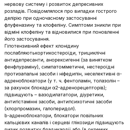
нервову систему і розвиток депресивних
розладів. Повідомлялося про випадки гострого
делірію при одночасному застосуванні
флуфеназину та клофеліну. Симптоми зникли при
відміні клофеліну та відновилися при поновленні
його застосування.
Гіпотензивний ефект клонідину
послабляютькортикостероїди, трициклічні
антидепресанти, анорексигенні (за винятком
фенфлураміну), симпатоміметичні, нестероїдні
протизапальні засоби і ніфедипін, неселективні α-
адреноблокатори (у т. ч. фентоламін, толазолін –
за рахунок блокади α2-адренорецепторів);
підвищують – вазодилататори, діуретики,
антигістамінні засоби, антипсихотичні засоби
(хлорпромазин, галоперидол).
b-адреноблокатори, блокатори повільних
кальцієвих каналів і серцеві глікозиди підвищують
ризик розвитку брадикардії або (в окремих