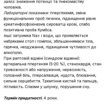
залоз:
зниження потенції та гінекомастіяу
чоловіків.
Лабораторні показники:
гіперглікемія, зміна
функціональних проб печінки, підвищення рівня
креатинфосфокіназив сироватці крові, слабо
позитивна проба Кумбса.
Інші:
затримка Na+ і води, що проявляється
набряками стоп і гомілок, збільшеннямаси тіла,
гарячка, нездужання, підвищення чутливості до
алкоголю.
При раптовій відміні (синдром відміни):
артеріальна гіпертензія (5-20 %), стенокардія, стан
тривожності або напруження, нервозність,
головний біль, гіперсалівація, нудота, блювання,
сильне серцебиття. Тремтіння кистей та пальців,
пітливість. Спазми у шлунку, порушення сну.
Термін придатності.
4 роки.