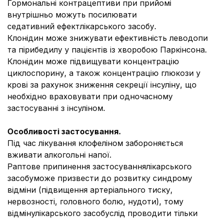
Гормональні контрацептиви при прийомі
внутрішньо можуть посилювати
седативний ефектлікарського засобу.
Клонідин може знижувати ефективність леводопи
та пірибедилу у пацієнтів із хворобою Паркінсона.
Клонідин може підвищувати концентрацію
циклоспорину, а також концентрацію глюкози у
крові за рахунок зниження секреції інсуліну, що
необхідно враховувати при одночасному
застосуванні з інсуліном.
Особливості застосування.
Під час лікування клофеліном забороняється
вживати алкогольні напої.
Раптове припинення застосуваннялікарського
засобуможе призвести до розвитку синдрому
відміни (підвищення артеріального тиску,
нервозності, головного болю, нудоти), тому
відмінулікарського засобуслід проводити тільки