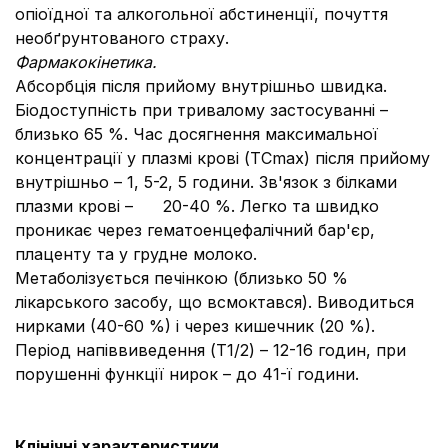
опіоїдної та алкогольної абстиненції, почуття
необґрунтованого страху.
Фармакокінетика.
Абсорбція після прийому внутрішньо швидка.
Біодоступність при тривалому застосуванні –
близько 65 %. Час досягнення максимальної
концентрації у плазмі крові (TCmax) після прийому
внутрішньо – 1, 5-2, 5 години. Зв'язок з білками
плазми крові – 20-40 %. Легко та швидко
проникає через гематоенцефалічний бар'єр,
плаценту та у грудне молоко.
Метаболізується печінкою (близько 50 %
лікарського засобу, що всмоктався). Виводиться
нирками (40-60 %) і через кишечник (20 %).
Період напіввиведення (T1/2) – 12-16 годин, при
порушенні функції нирок – до 41-ї години.
Клінічні характеристики.