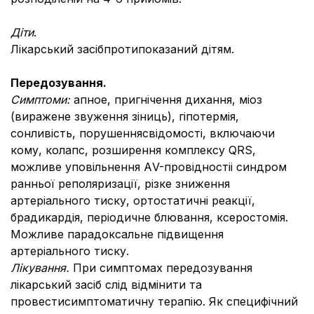
Діти
.
Лікарський засібпротипоказаний дітям.
Передозування.
Симптоми:
апное, пригнічення дихання, міоз
(виражене звуження зіниць), гіпотермія,
сонливість, порушеннясвідомості, включаючи
кому, колапс, розширення комплексу QRS,
можливе уповільнення АV-провідностіі синдром
ранньої реполяризації, різке зниження
артеріального тиску, ортостатичні реакції,
брадикардія, періодичне блювання, ксеростомія.
Можливе парадоксальне підвищення
артеріального тиску.
Лікування.
При симптомах передозування
лікарський засіб слід відмінити та
провестисимптоматичну терапію. Як специфічний