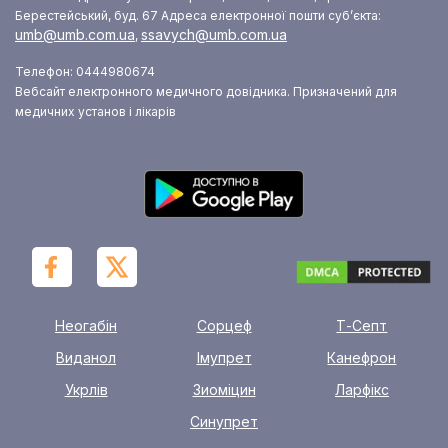
Берестейський, буд. 67
Адреса електронної пошти суб’єкта:
umb@umb.com.ua
ssavych@umb.com.ua
,
Телефон: 0444980674
Вебсайт електронного медичного довідника. Призначений для
медичних установ і лікарів
Неогабін
Сорцеф
Т-Септ
Виданол
Імупрет
Канефрон
Укрлів
Зиоміцин
Ларфікс
Синупрет