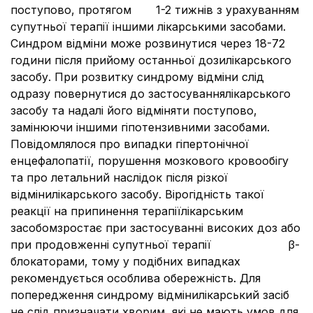
поступово, протягом 1-2 тижнів з урахуванням
супутньої терапії іншими лікарськими засобами.
Синдром відміни може розвинутися через 18-72
години після прийому останньої дозилікарського
засобу. При розвитку синдрому відміни слід
одразу повернутися до застосуваннялікарського
засобу та надалі його відміняти поступово,
замінюючи іншими гіпотензивними засобами.
Повідомлялося про випадки гіпертонічної
енцефалопатії, порушення мозкового кровообігу
та про летальний наслідок після різкої
відмінилікарського засобу. Вірогідність такої
реакції на припинення терапіїлікарським
засобомзростає при застосуванні високих доз або
при продовженні супутньої терапії β-
блокаторами, тому у подібних випадках
рекомендується особлива обережність. Для
попередження синдрому відмінилікарський засіб
не слід призначати хворим, які не мають умов для