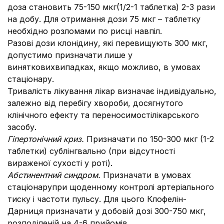
доза становить 75-150 мкг(1/2-1 таблетка) 2-3 рази
на добу. Для отримання дози 75 мкг – таблетку
необхідно розломами по рисці навпіл.
Разові дози клонідину, які перевищують 300 мкг,
допустимо призначати лише у
винятковихвипадках, якщо можливо, в умовах
стаціонару.
Тривалість лікування лікар визначає індивідуально,
залежно від перебігу хвороби, досягнутого
клінічного ефекту та переносимостілікарського
засобу.
Гіпертонічний криз.
Призначати по 150-300 мкг (1-2
таблетки) сублінгвально (при відсутності
вираженої сухості у роті).
Абстинентний синдром.
Призначати в умовах
стаціонарупри щоденному контролі артеріального
тиску і частоти пульсу. Для цього Клофелін-
Дарниця призначати у добовій дозі 300-750 мкг,
розподіленій на 4-6 прийомів.