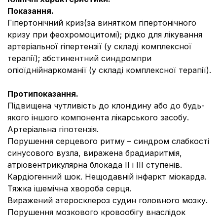
Показання.
Гіпертонічний криз(за винятком гіпертонічного
кризу при феохромоцитомі); рідко для лікування
артеріальної гіпертензії (у складі комплексної
терапії); абстинентний синдромпри
опіоїднійнаркоманії (у складі комплексної терапії).
Протипоказання.
Підвищена чутливість до клонідину або до будь-
якого іншого компонента лікарського засобу.
Артеріальна гіпотензія.
Порушення серцевого ритму – синдром слабкості
синусового вузла, виражена брадиаритмія,
атріовентрикулярна блокада II і III ступенів.
Кардіогенний шок. Нещодавній інфаркт міокарда.
Тяжка ішемічна хвороба серця.
Виражений атеросклероз судин головного мозку.
Порушення мозкового кровообігу внаслідок