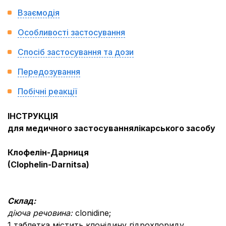
Взаємодія
Особливості застосування
Спосіб застосування та дози
Передозування
Побічні реакції
ІНСТРУКЦІЯ
для медичного застосуваннялікарського засобу
Клофелін-Дарниця
(Clophelin-Darnitsa)
Склад:
діюча речовина:
сlonidine;
1 таблетка містить клонідину гідрохлориду