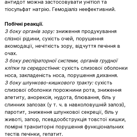
антидот можна застосовувати унітіол та
тіосульфат натрію. Гемодіаліз неефективний.
Побічні реакції.
З боку органів зору:
зниження продукування
слізної рідини, сухість очей, порушення
акомодації, нечіткість зору, відчуття печіння в
очах.
З боку респіраторної системи, органів грудної
клітки та середостіння:
сухість слизової оболонки
носа, закладеність носа, порушення дихання.
З боку шлунково-кишкового тракту:
сухість
слизової оболонки порожнини рота, зниження
апетиту, анорексія, нудота, блювання, біль у
слинних залозах (у т. ч. в навколовушній залозі),
паротит, зниження шлункової секреції, біль у
животі, запор, псевдообструкція товстої кишки,
помірні транзиторні порушення функціональних
тестів печінки, гепатит.