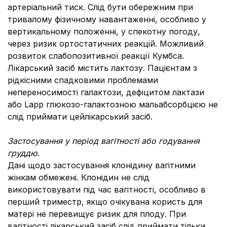
артеріальний тиск. Слід бути обережним при
тривалому фізичному навантаженні, особливо у
вертикальному положенні, у спекотну погоду,
через ризик ортостатичних реакцій. Можливий
розвиток слабопозитивної реакції Кумбса.
Лікарський засіб містить лактозу. Пацієнтам з
рідкісними спадковими проблемами
непереносимості галактози, дефіцитом лактази
або Lapp глюкозо-галактозною мальабсорбцією не
слід приймати цейлікарський засіб.
Застосування у період вагітності або годування
груддю.
Дані щодо застосування клонідину вагітними
жінкам обмежені. Клонідин не слід
використовувати під час вагітності, особливо в
перший триместр, якщо очікувана користь для
матері не перевищує ризик для плоду. При
вагітності лікарський засіб слід приймати тільки