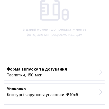
В даний момент до препарату немає
фото, але ми працюємо над цим
Форма випуску та дозування
Таблетки, 150 мкг
Упаковка
Контурні чарункові упаковки №10x5