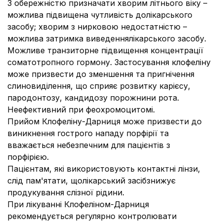
З обережністю призначати хворим літнього віку –
можлива підвищена чутливість долікарського
засобу; хворим з нирковою недостатністю –
можлива затримка виведеннялікарського засобу.
Можливе транзиторне підвищення концентрації
соматотропного гормону. Застосування клофеліну
може призвести до зменшення та пригнічення
слиновиділення, що сприяє розвитку карієсу,
пародонтозу, кандидозу порожнини рота.
Неефективний при феохромоцитомі.
Прийом Клофеліну-Дарниця може призвести до
виникнення гострого нападу порфірії та
вважається небезпечним для пацієнтів з
порфірією.
Пацієнтам, які використовують контактні лінзи,
слід пам'ятати, щолікарський засібзнижує
продукування слізної рідини.
При лікуванні Клофеліном-Дарниця
рекомендується регулярно контролювати