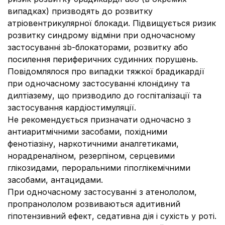
випадках) призводять до розвитку
атріовентрикулярної блокади. Підвищується ризик
розвитку синдрому відміни при одночасному
застосуванні зb-блокаторами, розвитку або
посилення периферичних судинних порушень.
Повідомлялося про випадки тяжкої брадикардії
при одночасному застосуванні клонідину та
дилтіазему, що призводило до госпіталізації та
застосування кардіостимуляції.
Не рекомендується призначати одночасно з
антиаритмічними засобами, похідними
фенотіазіну, наркотичними аналгетиками,
норадреналіном, резерпіном, серцевими
глікозидами, пероральними гіпоглікемічними
засобами, антацидами.
При одночасному застосуванні з атенололом,
пропранололом розвиваються адитивний
гіпотензивний ефект, седативна дія і сухість у роті.