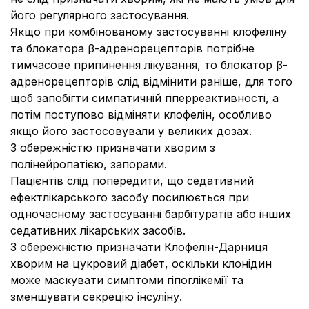
його регулярного застосування.
Якщо при комбінованому застосуванні клофеліну
та блокатора β-адренорецепторів потрібне
тимчасове припинення лікування, то блокатор β-
адренорецепторів слід відмінити раніше, для того
щоб запобігти симпатичній гіперреактивності, а
потім поступово відміняти клофелін, особливо
якщо його застосовували у великих дозах.
З обережністю призначати хворим з
полінейропатією, запорами.
Пацієнтів слід попередити, що седативний
ефектлікарського засобу посилюється при
одночасному застосуванні барбітуратів або інших
седативних лікарських засобів.
З обережністю призначати Клофелін-Дарниця
хворим на цукровий діабет, оскільки клонідин
може маскувати симптоми гіпоглікемії та
зменшувати секрецію інсуліну.