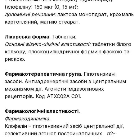
(клофеліну) 150 мкг (0, 15 мг);
допоміжні речовини:
лактоза моногідрат, крохмаль
картопляний, магнію стеарат.
Лікарська форма.
Таблетки.
Основні фізико-хімічні властивості:
таблетки білого
кольору, плоскоциліндричної форми з фаскою та
рискою.
Фармакотерапевтична група.
Гіпотензивні
засоби. Антиадренергічні засоби з центральним
механізмом дії. Агоністи імідазолінових
рецепторів. Код АТХС02А С01.
Фармакологічні властивості.
Фармакодинаміка.
Клофелін – гіпотензивний засіб центральної дії,
селективний агоніст постсинаптичних α2-