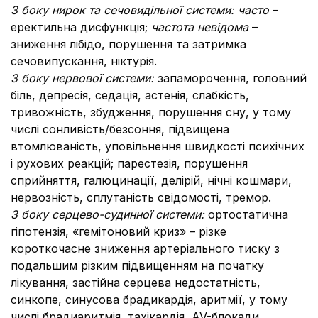
З боку нирок та сечовидільної системи: часто
–
еректильна дисфункція;
частота невідома
–
зниження лібідо, порушення та затримка
сечовипускання, ніктурія.
З боку нервової системи:
запаморочення, головний
біль, депресія, седація, астенія, слабкість,
тривожність, збудження, порушення сну, у тому
числі сонливість/безсоння, підвищена
втомлюваність, уповільнення швидкості психічних
і рухових реакцій; парестезія, порушення
сприйняття, галюцинації, делірій, нічні кошмари,
нервозність, сплутаність свідомості, тремор.
З боку серцево-судинної системи:
ортостатична
гіпотензія, «гемітоновий криз» – різке
короткочасне зниження артеріального тиску з
подальшим різким підвищенням на початку
лікування, застійна серцева недостатність,
синкопе, синусова брадикардія, аритмії, у тому
числі брадиаритмія, тахікардія, AV-блокади,