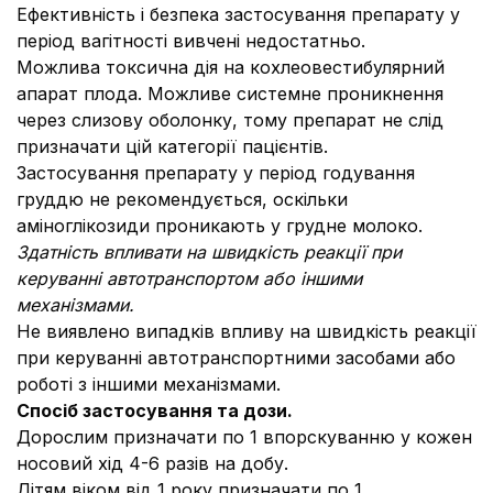
Ефективність і безпека застосування препарату у
період вагітності вивчені недостатньо.
Можлива токсична дія на кохлеовестибулярний
апарат плода. Можливе системне проникнення
через слизову оболонку, тому препарат не слід
призначати цій категорії пацієнтів.
Застосування препарату у період годування
груддю не рекомендується, оскільки
аміноглікозиди проникають у грудне молоко.
Здатність впливати на швидкість реакції при
керуванні автотранспортом або іншими
механізмами.
Не виявлено випадків впливу на швидкість реакції
при керуванні автотранспортними засобами або
роботі з іншими механізмами.
Спосіб застосування та дози.
Дорослим призначати по 1 впорскуванню у кожен
носовий хід 4-6 разів на добу.
Дітям віком від 1 року призначати по 1