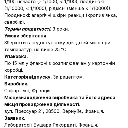
1/10); нечасто (≥ 1/1000, < 1/100); поодинокі
(1/10000, < 1/1000); рідкісні (менше < 1/10000)).
Поодинокі: алергічні шкірні реакції (кропив’янка,
свербіж).
Термін придатності
.
3 роки.
Умови зберігання.
Зберігати в недоступному для дітей місці при
температурі не вище 25 °С.
Упаковка.
По 15 мл у флаконі з розпилювачем у картонній
коробці.
Категорія відпуску.
За рецептом.
Виробник.
Софартекс, Франція.
Місцезнаходження виробника та його адреса
місця провадження діяльності.
вул. Прессуар 21, 28500, Вернуйє, Франція.
Заявник.
Лабораторії Бушара Рекордаті, Франція.