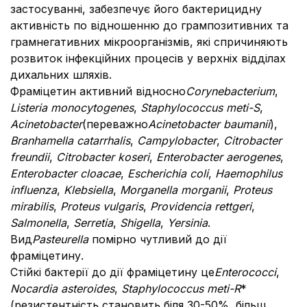
застосуванні, забезпечує його бактерицидну
активність по відношенню до грампозитивних та
грамнегативних мікроорганізмів, які спричиняють
розвиток інфекційних процесів у верхніх відділах
дихальних шляхів.
Фраміцетин активний відносно
Corynebacterium
,
Listeria monocytogenes
,
Staphylococcus meti-S
,
Acinetobacter
(переважно
Acinetobacter baumanii
),
Branhamella catarrhalis
,
Campylobacter
,
Citrobacter
freundii
,
Citrobacter koseri
,
Enterobacter aerogenes
,
Enterobacter cloacae
,
Escherichia coli
,
Haemophilus
influenza
,
Klebsiella
,
Morganella morganii
,
Proteus
mirabilis
,
Proteus vulgaris
,
Providencia rettgeri
,
Salmonella
,
Serretia
,
Shigella
,
Yersinia
.
Вид
Pasteurella
помірно чутливий до дії
фраміцетину.
Стійкі бактерії до дії фраміцетину це
Enterococci
,
Nocardia asteroides
,
Staphylococcus meti-R
*
(резистентність становить біля 30-50%, більш