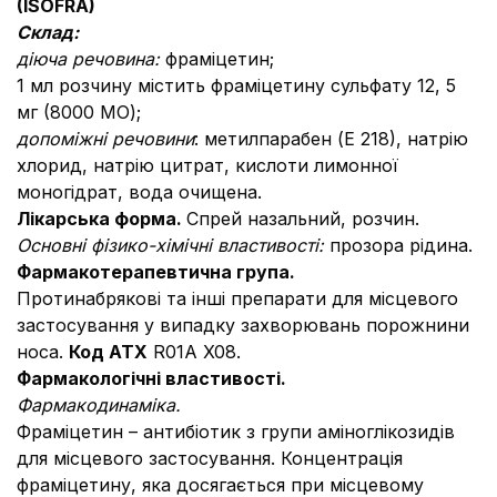
(ISOFRA)
Склад:
діюча речовина:
фраміцетин;
1 мл розчину містить фраміцетину сульфату 12, 5
мг (8000 МО);
допоміжні речовини
: метилпарабен (Е 218), натрію
хлорид, натрію цитрат, кислоти лимонної
моногідрат, вода очищена.
Лікарська форма.
Спрей назальний, розчин.
Основні фізико-хімічні властивості:
прозора рідина.
Фармакотерапевтична група.
Протинабрякові та інші препарати для місцевого
застосування у випадку захворювань порожнини
носа.
Код АТХ
R01A X08.
Фармакологічні властивості.
Фармакодинаміка.
Фраміцетин – антибіотик з групи аміноглікозидів
для місцевого застосування. Концентрація
фраміцетину, яка досягається при місцевому