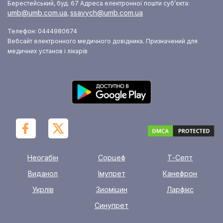
Берестейський, буд. 67
Адреса електронної пошти суб’єкта:
umb@umb.com.ua
ssavych@umb.com.ua
,
Телефон: 0444980674
Вебсайт електронного медичного довідника. Призначений для
медичних установ і лікарів
Неогабін
Сорцеф
Т-Септ
Виданол
Імупрет
Канефрон
Укрлів
Зиоміцин
Ларфікс
Синупрет