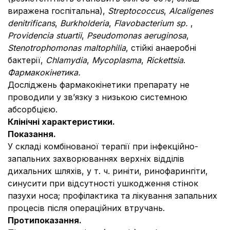
виражена госпітальна),
Streptococcus
,
Alcaligenes
denitrificans
,
Burkholderia
,
Flavobacterium sp.
,
Providencia stuartii
,
Pseudomonas aeruginosa
,
Stenotrophomonas maltophilia
, стійкі анаеробні
бактерії,
Chlamydia
,
Mycoplasma
,
Rickettsia
.
Фармакокінетика.
Досліджень фармакокінетики препарату не
проводили у зв’язку з низькою системною
абсорбцією.
Клінічні характеристики.
Показання.
У складі комбінованої терапії при інфекційно-
запальних захворюваннях верхніх відділів
дихальних шляхів, у т. ч. риніти, ринофарингіти,
синусити при відсутності ушкодження стінок
пазухи носа; профілактика та лікування запальних
процесів після операційних втручань.
Протипоказання.