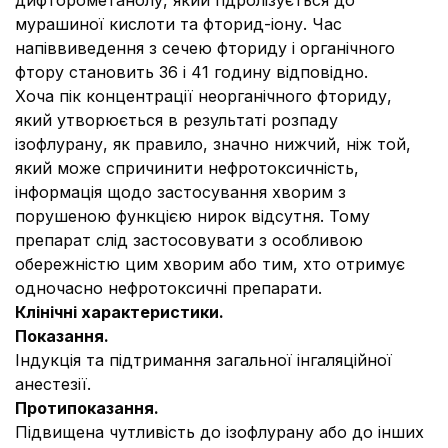
дифторометанолу, який гідролізується до
мурашиної кислоти та фторид-іону. Час
напіввиведення з сечею фториду і органічного
фтору становить 36 і 41 годину відповідно.
Хоча пік концентрації неорганічного фториду,
який утворюється в результаті розпаду
ізофлурану, як правило, значно нижчий, ніж той,
який може спричинити нефротоксичність,
інформація щодо застосування хворим з
порушеною функцією нирок відсутня. Тому
препарат слід застосовувати з особливою
обережністю цим хворим або тим, хто отримує
одночасно нефротоксичні препарати.
Клінічні характеристики.
Показання.
Індукція та підтримання загальної інгаляційної
анестезії.
Протипоказання.
Підвищена чутливість до ізофлурану або до інших