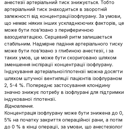
анестезії артеріальний тиск знижується. Тобто
артеріальний тиск знаходиться в зворотній
залежності від концентраціїізофлурану. За умови,
що немає ніяких інших ускладнюючих факторів, це
може бути пов’язано з периферичною
вазодилатацією. Серцевий ритм залишається
стабільним. Надмірне падіння артеріального тиску
може бути пов’язано з глибиною анестезії, і за
таких умов, це може бути скориговано шляхом
зменшення інспірації концентрації ізофлурану.
Індукування артеріальноїгіпотензії можна досягти
шляхом штучної вентиляції пацієнтів ізофлураном
2, 5-4 %. Попереднє застосування клонідину
значно знижує потребу в ізофлурані для підтримки
індукованої гіпотензії.
Відновлення.
Концентрація ізофлурану може бути знижена до 0,
5% на початку закриття операційної рани, а потім
до 0 % в кінці операції, за умови, що анестезіолог