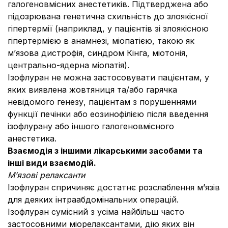
галогеновмісних анестетиків. Підтверджена або
підозрювана генетична схильність до злоякісної
гіпертермії (наприклад, у пацієнтів зі злоякісною
гіпертермією в анамнезі, міопатією, такою як
м’язова дистрофія, синдром Кінга, міотонія,
центрально-ядерна міопатія).
Ізофлуран не можна застосовувати пацієнтам, у
яких виявлена жовтяниця та/або гарячка
невідомого генезу, пацієнтам з порушеннями
функції печінки або еозинофілією після введення
ізофлурану або іншого галогеновмісного
анестетика.
Взаємодія з іншими лікарськими засобами та
інші види взаємодій.
М’язові релаксанти
Ізофлуран спричиняє достатнє розслаблення м’язів
для деяких інтраабдомінальних операцій.
Ізофлуран сумісний з усіма найбільш часто
застосовними міорелаксантами, дію яких він