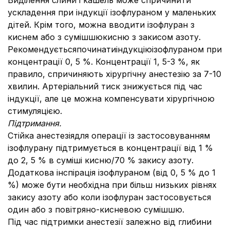
Виділення слини і кашель може спричинити
ускладення при індукції ізофлураном у маленьких
дітей. Крім того, можна вводити ізофлуран з
киснем або з сумішшюкисню з закисом азоту.
Рекомендуєтьсяпочинатиіндукціюізофлураном при
концентрації 0, 5 %. Концентрації 1, 5-3 %, як
правило, спричиняють хірургічну анестезію за 7-10
хвилин. Артеріальний тиск знижується під час
індукції, але це можна компенсувати хірургічною
стимуляцією.
Підтримання.
Cтійка анестезіядля операції із застосовуванням
ізофлурану підтримується в концентрації від 1 %
до 2, 5 % в суміші кисню/70 % закису азоту.
Додаткова інспірація ізофлураном (від 0, 5 % до 1
%) може бути необхідна при більш низьких рівнях
закису азоту або коли ізофлуран застосовується
один або з повітряно-кисневою сумішшю.
Під час підтримки анестезії залежно від глибини