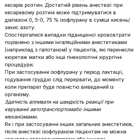
кесарів розтин. Достатній рівень анестезії при
кесаревому розтині може підтримуватися в
діапазоні 0, 5-0, 75 % ізофлурану в суміші кисень/
закис азоту.
Спостерігалися випадки підвищеної крововтрати
порівняно з іншими інгаляційними анестетиками
(наприклад з галотаном) у пацієнтів, які перенесли
кюретаж матки або інші гінекологічні хірургічні
процедури.
При застосуванні ізофлурану у період лактації,
годування груддю слід перервати, до моменту
коли препарат буде повністю виведений із
організму.
Здатність впливати на швидкість реакції при
керуванні автотранспортомабо іншими
механізмами.
Як і при застосуванні інших загальних анестетиків,
після анестезії ізофлураном пацієнтам не можна