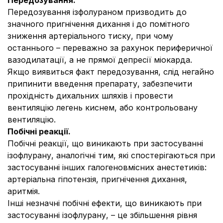
Передозування.
Передозування ізфолураном призводить до
значного пригнічення дихання і до помітного
зниження артеріального тиску, при чому
останнього – переважно за рахунок периферичної
вазодилатації, а не прямої депресії міокарда.
Якщо виявиться факт передозування, слід негайно
припинити введення препарату, забезпечити
прохідність дихальних шляхів і провести
вентиляцію легень киснем, або контрольовану
вентиляцію.
Побічні реакції.
Побічні реакції, що виникають при застосуванні
ізофлурану, аналогічні тим, які спостерігаються при
застосуванні інших галогеновмісних анестетиків:
артеріальна гіпотензія, пригнічення дихання,
аритмія.
Інші незначні побічні ефекти, що виникають при
застосуванні ізофлурану, – це збільшення рівня