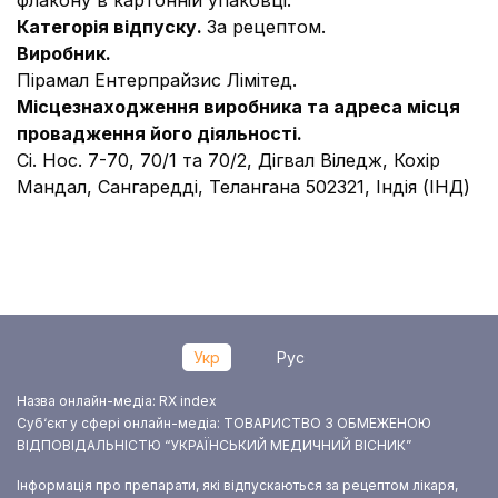
флакону в картонній упаковці.
Категорія відпуску.
За рецептом.
Виробник.
Пірамал Ентерпрайзис Лімітед.
Місцезнаходження виробника та адреса місця
провадження його діяльності.
Сі. Нос. 7-70, 70/1 та 70/2, Дігвал Віледж, Кохір
Мандал, Сангаредді, Телангана 502321, Індія (ІНД)
Укр
Рус
Назва онлайн-медіа: RX index
Суб‘єкт у сфері онлайн-медіа: ТОВАРИСТВО З ОБМЕЖЕНОЮ
ВІДПОВІДАЛЬНІСТЮ “УКРАЇНСЬКИЙ МЕДИЧНИЙ ВІСНИК”
Інформація про препарати, які відпускаються за рецептом лікаря,