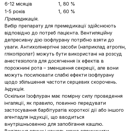
6-12 місяців
1, 80 %
1-5 років
1, 60 %
Премедикація.
Вибір препарату для премедикації здійснюють
відповідно до потреб пацієнта. Вентиляційну
депресивну дію ізофлурану потрібно взяти до
уваги. Антихолінергічні засоби (наприклад атропін,
глікопіролат) можуть бути використані на розсуд
анестезіолога для досягнення їх ефектів в
порожнині рота – зменшення секреції, але вони
можуть посилювати слабкі ефекти ізофлурану
щодо збільшення частоти серцевих скорочень.
Індукція.
Оскільки Ізофлуран має помірну силу проведення
інгаляції, як правило, повинно передувати
застосування барбітуратів короткої дії або іншого
агентадля індукції, що вводиться
внутрішньовенно для запобігання кашлю.