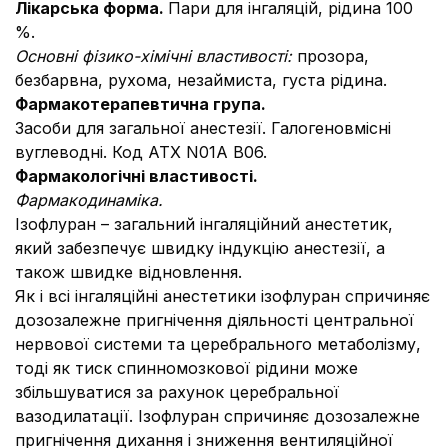
Лікарська форма.
Пари для інгаляцій, рідина 100
%.
Основні фізико-хімічні властивості:
прозора,
безбарвна, рухома, незаймиста, густа рідина.
Фармакотерапевтична група.
Засоби для загальної анестезії. Галогеновмісні
вуглеводні. Код АТХ N01A B06.
Фармакологічні властивості.
Фармакодинаміка.
Ізофлуран – загальний інгаляційний анестетик,
який забезпечує швидку індукцію анестезії, а
також швидке відновлення.
Як і всі інгаляційні анестетики ізофлуран спричиняє
дозозалежне пригнічення діяльності центральної
нервової системи та церебрального метаболізму,
тоді як тиск спинномозкової рідини може
збільшуватися за рахунок церебральної
вазодилатації. Ізофлуран спричиняє дозозалежне
пригнічення дихання і зниження вентиляційної