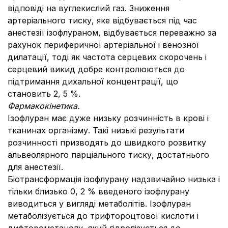
відповіді на вуглекислий газ. Зниження
артеріального тиску, яке відбувається під час
анестезії ізофлураном, відбувається переважно за
рахунок периферичної артеріальної і венозної
дилатації, тоді як частота серцевих скорочень і
серцевий викид добре контролюються до
підтримання дихальної концентрації, що
становить 2, 5 %.
Фармакокінетика.
Ізофлуран має дуже низьку розчинність в крові і
тканинах організму. Такі низькі результати
розчинності призводять до швидкого розвитку
альвеолярного парціального тиску, достатнього
для анестезії.
Біотрансформація ізофлурану надзвичайно низька і
тільки близько 0, 2 % введеного ізофлурану
виводиться у вигляді метаболітів. Ізофлуран
метаболізується до трифтороцтової кислоти і