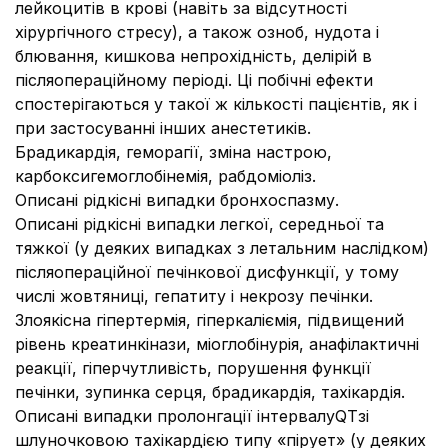
лейкоцитів в крові (навіть за відсутності
хірургічного стресу), а також озноб, нудота і
блювання, кишкова непрохідність, делірій в
післяопераційному періоді. Ці побічні ефекти
спостерігаються у такої ж кількості пацієнтів, як і
при застосуванні інших анестетиків.
Брадикардія, геморагії, зміна настрою,
карбоксигемоглобінемія, рабдоміоліз.
Описані рідкісні випадки бронхоспазму.
Описані рідкісні випадки легкої, середньої та
тяжкої (у деяких випадках з летальним наслідком)
післяопераційної печінкової дисфункції, у тому
числі жовтяниці, гепатиту і некрозу печінки.
Злоякісна гіпертермія, гіперкаліємія, підвищений
рівень креатинкінази, міоглобінурія, анафілактичні
реакції, гіперчутливість, порушення функції
печінки, зупинка серця, брадикардія, тахікардія.
Описані випадки пролонгації інтервалуQTзі
шлуночковою тахікардією типу «пірует» (у деяких