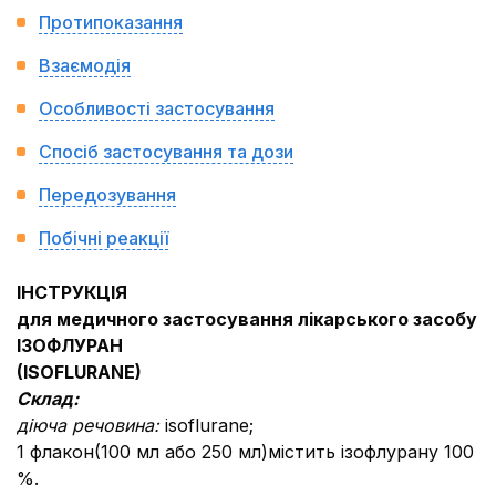
Протипоказання
Взаємодія
Особливості застосування
Спосіб застосування та дози
Передозування
Побічні реакції
ІНСТРУКЦІЯ
для медичного застосування лікарського засобу
ІЗОФЛУРАН
(ISOFLURANE)
Склад:
діюча речовина:
isoflurane;
1 флакон(100 мл або 250 мл)містить ізофлурану 100
%.