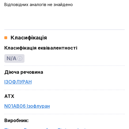
Відповідних аналогів не знайдено
Класифікація
Класифікація еквівалентності
N/A
Діюча речовина
ІЗОФЛУРАН
ATX
N01AB06 Ізофлуран
Виробник
: