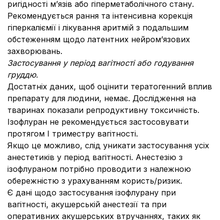
ригідності м’язів або гіперметаболічного стану.
Рекомендується рання та інтенсивна корекція
гіперкаліємії і лікування аритмій з подальшим
обстеженням щодо латентних нейром’язових
захворювань.
Застосування у період вагітності або годування
груддю.
Достатніх даних, щоб оцінити тератогенний вплив
препарату для людини, немає. Дослідження на
тваринах показали репродуктивну токсичність.
Ізофлуран не рекомендується застосовувати
протягом І триместру вагітності.
Якщо це можливо, слід уникати застосування усіх
анестетиків у період вагітності. Анестезію з
ізофлураном потрібно проводити з належною
обережністю з урахуванням користь/ризик.
Є дані щодо застосування ізофлурану при
вагітності, акушерській анестезії та при
оперативних акушерських втручаннях, таких як