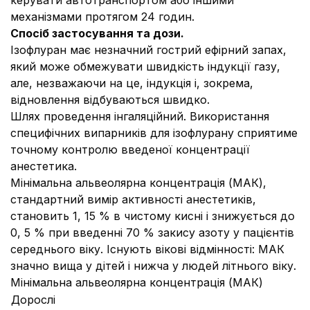
керувати автотранспортом або іншими
механізмами протягом 24 годин.
Спосіб застосування та дози.
Ізофлуран має незначний гострий ефірний запах,
який може обмежувати швидкість індукції газу,
але, незважаючи на це, індукція і, зокрема,
відновлення відбуваються швидко.
Шлях проведення інгаляційний. Використання
специфічних випарників для ізофлурану сприятиме
точному контролю введеної концентрації
анестетика.
Мінімальна альвеолярна концентрація (МАК),
стандартний вимір активності анестетиків,
становить 1, 15 % в чистому кисні і знижується до
0, 5 % при введенні 70 % закису азоту у пацієнтів
середнього віку. Існують вікові відмінності: MAК
значно вища у дітей і нижча у людей літнього віку.
Мінімальна альвеолярна концентрація (МАК)
Дорослі