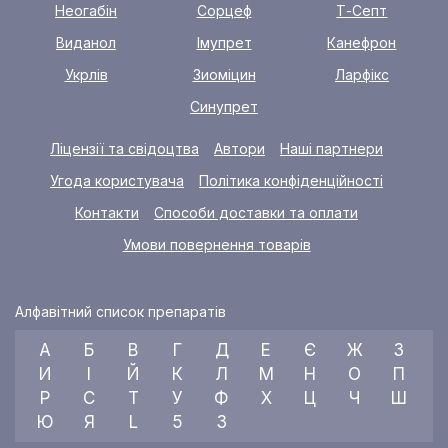
Неогабін
Сорцеф
Т-Септ
Виданол
Імупрет
Канефрон
Укрлів
Зиоміцин
Ларфікс
Синупрет
Ліцензії та свідоцтва
Автори
Наші партнери
Угода користувача
Політика конфіденційності
Контакти
Способи доставки та оплати
Умови повернення товарів
Алфавітний список препаратів
А
Б
В
Г
Д
Е
Є
Ж
З
И
І
Й
К
Л
М
Н
О
П
Р
С
Т
У
Ф
Х
Ц
Ч
Ш
Ю
Я
L
5
3