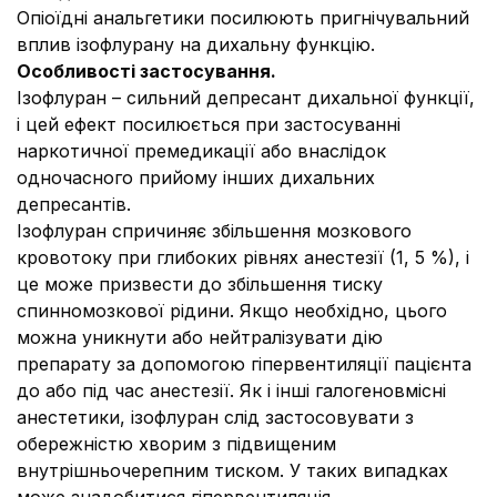
Опіоїдні анальгетики посилюють пригнічувальний
вплив ізофлурану на дихальну функцію.
Особливості застосування.
Ізофлуран – сильний депресант дихальної функції,
і цей ефект посилюється при застосуванні
наркотичної премедикації або внаслідок
одночасного прийому інших дихальних
депресантів.
Ізофлуран спричиняє збільшення мозкового
кровотоку при глибоких рівнях анестезії (1, 5 %), і
це може призвести до збільшення тиску
спинномозкової рідини. Якщо необхідно, цього
можна уникнути або нейтралізувати дію
препарату за допомогою гіпервентиляції пацієнта
до або під час анестезії. Як і інші галогеновмісні
анестетики, ізофлуран слід застосовувати з
обережністю хворим з підвищеним
внутрішньочерепним тиском. У таких випадках