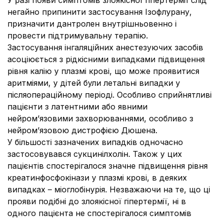
У разі появи симптомів злоякісної гіпертермії слід
негайно припинити застосування Ізофлурану,
призначити дантролен внутрішньовенно і
провести підтримувальну терапію.
Застосування інгаляційних анестезуючих засобів
асоціюється з рідкісними випадками підвищення
рівня калію у плазмі крові, що може проявитися
аритміями, у дітей були летальні випадки у
післяопераційному періоді. Особливо сприйнятливі
пацієнти з латентними або явними
нейром’язовими захворюваннями, особливо з
нейром’язовою дистрофією Дюшена.
У більшості зазначених випадків одночасно
застосовувався сукцинілхолін. Також у цих
пацієнтів спостерігалося значне підвищення рівня
креатинфосфокінази у плазмі крові, в деяких
випадках – міоглобінурія. Незважаючи на те, що ці
прояви подібні до злоякісної гіпертермії, ні в
одного пацієнта не спостерігалося симптомів