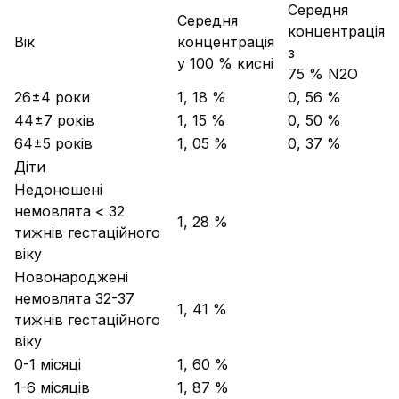
Середня
Середня
концентрація
Вік
концентрація
з
у 100 % кисні
75 % N2O
26±4 роки
1, 18 %
0, 56 %
44±7 років
1, 15 %
0, 50 %
64±5 років
1, 05 %
0, 37 %
Діти
Недоношені
немовлята < 32
1, 28 %
тижнів гестаційного
віку
Новонароджені
немовлята 32-37
1, 41 %
тижнів гестаційного
віку
0-1 місяці
1, 60 %
1-6 місяців
1, 87 %