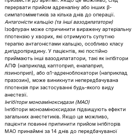
призвести до аритмії. Якщо це можливо, слід
перервати прийом адреналіну або інших β-
симпатоміметиків за кілька днів до операції.
Антагоністи кальцію (та інші вазодилататори)
Ізофлуран може спричинити виражену артеріальну
гіпотензію у хворих, які отримують супутню
терапію антагоністами кальцію, особливо класу
дигідропіридину. У пацієнтів, які постійно
приймають інші вазодилататори, такі як інгібітори
АПФ (наприклад каптоприл, еналаприл,
лізиноприл), або α1-адреноблокатори (наприклад
празозин), може виникнути непередбачувана
гіпотензія при застосуванні будь-якого виду
анестезії.
Інгібітори моноаміноксидази (МАО)
Інгібітори моноаміноксидази підвищують ефекти
загальних анестетиків. Якщо це можливо,
пацієнти повинні припинити прийом інгібіторів
МАО принаймні за 14 днів до передбачуваної