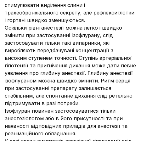
стимулювати виділення слини і
трахеобронхіального секрету, але рефлексиглотки
і гортані швидко зменшуються.
Оскільки рівні анестезії можна легко і швидко
змінити при застосуванні Ізофлурану, слід
застосовувати тільки такі випарники, які
виробляють передбачувані концентрації з
високим ступенем точності. Ступінь артеріальної
гіпотензії та пригнічення дихання може дати певне
уявлення про глибину анестезії. Глибину анестезії
ізофлураном можна швидко змінити. Ритм серця
при застосуванні препарату залишається
стабільним, але спонтанне дихання слід ретельно
підтримувати в разі потреби.
Ізофлуран повинен застосовуватися тільки
анестезіологом або в його присутності та при
наявності відповідних приладів для анестезії та
реанімаційного обладнання.