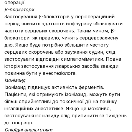
операції.
β-блокатори
Застосування β-блокаторів у періопераційний
період знизить здатність ізофлурану збільшувати
частоту серцевих скорочень. Таким чином, β-
блокатори, як правило, чинять серцевозахисну
дію. Якщо буде потрібно збільшити частоту
серцевих скорочень або звуження судин, слід
застосувати відповідні симпатоміметики. Повна
історія застосування лікарських засобів завжди
повинна бути у анестезіолога.
Ізоніазид
Ізоніазид підвищує активність ферментів.
Пацієнти, які отримують ізоніазид, можуть бути
більш сприйнятливі до токсичної дії на печінку
інгаляційних анестетиків. Якщо це можливо,
застосуваня ізоніазиду слід припинити за тиждень
до операції.
Опіоїдні анальгетики