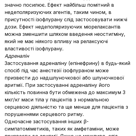
значно посилює. Ефект найбільш помітний в
недеполяризуючих агентів, таким чином, в
присутності ізофлурану слід застосовувати нижчі
дози. Ефект недеполяризуючих міорелаксантів
можна зменшити шляхом введення неостигміну,
який не має ніякого впливу на релаксуючі
властивості ізофлурану.
Адреналін
Застосування адреналіну (епінефрину) в будь-який
спосіб під час анестезії ізофлураном може
призвести до надшлуночкової або шлуночкової
аритмії. При застосуванні адреналіну його
кількість повинна бути обмежена до максимум 3
мкг/кг маси тіла у пацієнтів з нормальною
серцевою діяльністю та ще менше для пацієнтів з
порушеннями серцевого ритму.
Одночасне застосування інших β-
симпатоміметиків, таких як амфетаміни, може