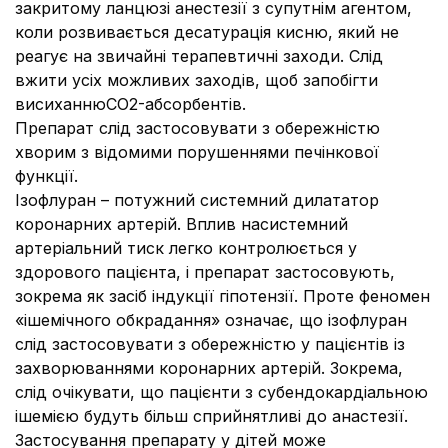
закритому ланцюзі анестезії з супутнім агентом,
коли розвивається десатурація кисню, який не
реагує на звичайні терапевтичні заходи. Слід
вжити усіх можливих заходів, щоб запобігти
висиханнюСО2-абсорбентів.
Препарат слід застосовувати з обережністю
хворим з відомими порушеннями печінкової
функції.
Ізофлуран – потужний системний дилататор
коронарних артерій. Вплив насистемний
артеріальний тиск легко контролюється у
здорового пацієнта, і препарат застосовують,
зокрема як засіб індукції гіпотензії. Проте феномен
«ішемічного обкрадання» означає, що ізофлуран
слід застосовувати з обережністю у пацієнтів із
захворюваннями коронарних артерій. Зокрема,
слід очікувати, що пацієнти з субендокардіальною
ішемією будуть більш сприйнятливі до анастезії.
Застосування препарату у дітей може