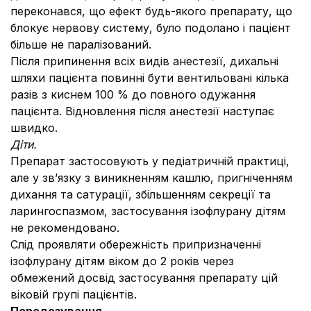
переконався, що ефект будь-якого препарату, що
блокує нервову систему, було подолано і пацієнт
більше не паралізований.
Після припинення всіх видів анестезії, дихальні
шляхи пацієнта повинні бути вентильовані кілька
разів з киснем 100 % до повного одужання
пацієнта. Відновлення після анестезії наступає
швидко.
Діти.
Препарат застосовують у педіатричній практиці,
але у зв’язку з виникненням кашлю, пригніченням
дихання та сатурації, збільшенням секреції та
ларингоспазмом, застосування ізофлурану дітям
не рекомендовано.
Слід проявляти обережність припризначенні
ізофлурану дітям віком до 2 років через
обмежений досвід застосування препарату цій
віковій групі пацієнтів.