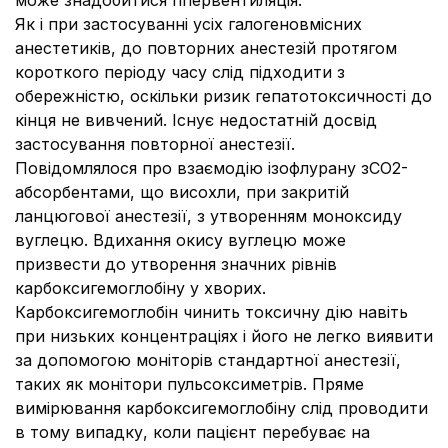
може знадобитися гіпервентиляція.
Як і при застосуванні усіх галогеновмісних
анестетиків, до повторних анестезій протягом
короткого періоду часу слід підходити з
обережністю, оскільки ризик гепатотоксичності до
кінця не вивчений. Існує недостатній досвід
застосування повторної анестезії.
Повідомлялося про взаємодію ізофлурану зСО2-
абсорбентами, що висохли, при закритій
ланцюгової анестезії, з утворенням моноксиду
вуглецю. Вдихання окису вуглецю може
призвести до утворення значних рівнів
карбоксигемоглобіну у хворих.
Карбоксигемоглобін чинить токсичну дію навіть
при низьких концентраціях і його не легко виявити
за допомогою моніторів стандартної анестезії,
таких як монітори пульсоксиметрів. Пряме
вимірювання карбоксигемоглобіну слід проводити
в тому випадку, коли пацієнт перебуває на