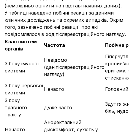
(неможливо оцінити на підставі наявних даних).
У таблиці наведено побічні реакції за даними
клінічних досліджень та окремих випадків. Окрім
того, зазначено побічні реакції, про які
повідомлялося в ходіпісляреєстраційного нагляду.
Клас систем
Частота
Побічна ре
органів
Гіперчутли
Невідомо
З боку імунної
кропив’янку
(даніпісляреєстраційного
системи
еритему, з
нагляду)
стискання в
З боку нервової
Нечасто
Головний б
системи
З боку
Здуття жив
травного
Дуже часто
біль, нудот
тракту
Аноректальний
Нечасто
дискомфорт, сухість у