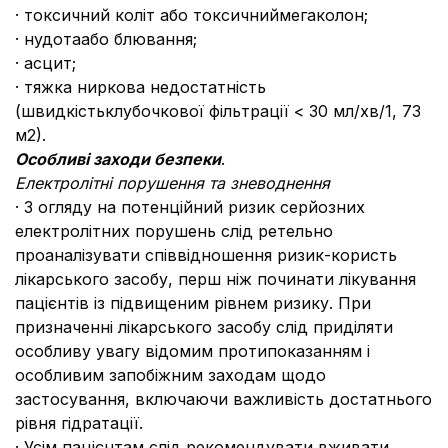
· токсичний коліт або токсичниймегаколон;
· нудотаабо блювання;
· асцит;
· тяжка ниркова недостатність
(швидкістьклубочкової фільтрації < 30 мл/хв/1, 73
м2).
Особливі заходи безпеки
.
Електролітні порушення та зневоднення
· З огляду на потенційний ризик серйозних
електролітних порушень слід ретельно
проаналізувати співвідношення ризик-користь
лікарського засобу, перш ніж починати лікування
пацієнтів із підвищеним рівнем ризику. При
призначенні лікарського засобу слід приділяти
особливу увагу відомим протипоказанням і
особливим запобіжним заходам щодо
застосування, включаючи важливість достатнього
рівня гідратації.
· Усім пацієнтам слід рекомендувати вживати