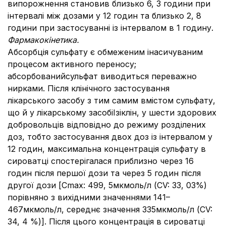
випорожнення становив близько 6, 3 години при
інтервалі між дозами у 12 годин та близько 2, 8
години при застосуванні із інтервалом в 1 годину.
Фармакокінетика.
Абсорбція сульфату є обмеженим інасичуваним
процесом активного переносу;
абсорбованийсульфат виводиться переважно
нирками. Після клінічного застосування
лікарського засобу з тим самим вмістом сульфату,
що й у лікарському засобіІзіклін, у шести здорових
добровольців відповідно до режиму розділених
доз, тобто застосування двох доз із інтервалом у
12 годин, максимальна концентрація сульфату в
сироватці спостерігалася приблизно через 16
годин після першої дози та через 5 годин після
другої дози [Cmax: 499, 5мкмоль/л (CV: 33, 03%)
порівняно з вихідними значеннями 141–
467мкмоль/л, середнє значення 335мкмоль/л (CV:
34, 4 %)]. Після цього концентрація в сироватці