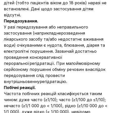
дітей (тобто пацієнтів віком до 18 років) наразі не
встановлені. Дані щодо застосування дітям
відсутні.
Передозування.
У разі передозування або неправильного
застосування (наприкладнерозведення
лікарського засобу та/або недостатнє вживання
води) очікуваними є нудота, блювання, діарея та
електролітні порушення. Зазвичай достатньо
проведення консервативної
пероральноїрегідратації. При малоймовірному
серйозному порушенні обміну речовин внаслідок
передозування слід провести
внутрішньовеннурегідратацію.
Побічні реакції.
Частота побічних реакцій класифікується таким
чином: дуже часто (≥1/10); часто (≥1/100 до ≤1/10);
нечасто (≥1/1 000 до < 1/100), рідко (≥1/10 000 до <
1/1 000), дуже рідко (< 1/10 000), невідомо