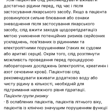
достатньо рідини перед, під час і після
застосування лікарського засобу. Якщо в пацієнта
розвинулося сильне блювання або ознаки
зневоднення після застосування лікарського
засобу, слід вжити заходів щодорегідратаціїз
метою уникнення потенційних ризиків серйозних
ускладнень, пов’язаних із рідинними та
електролітними порушеннями (таких як судоми
або аритмії серця). Окрім того, слід розглянути
можливість проведення перед процедурою
лабораторних досліджень (електроліти, креатинін і
азот сечовини крові). Пацієнтові слід
рекомендувати вживати додатково воду або
чисту рідину в кількості, необхідній для
підтримання належного рівня гідратації.
Пацієнти групи ризику
· В ослаблених пацієнтів, пацієнтів літнього віку,
пацієнтів із клінічно значущим порушенням функції