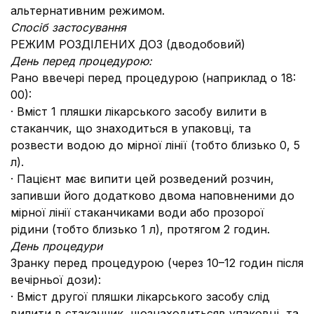
альтернативним режимом.
Спосіб застосування
РЕЖИМ РОЗДІЛЕНИХ ДОЗ (дводобовий)
День перед процедурою:
Рано ввечері перед процедурою (наприклад о 18:
00):
· Вміст 1 пляшки лікарського засобу вилити в
стаканчик, що знаходиться в упаковці, та
розвести водою до мірної лінії (тобто близько 0, 5
л).
· Пацієнт має випити цей розведений розчин,
запивши його додатково двома наповненими до
мірної лінії стаканчиками води або прозорої
рідини (тобто близько 1 л), протягом 2 годин.
День процедури
Зранку перед процедурою (через 10–12 годин після
вечірньої дози):
· Вміст другої пляшки лікарського засобу слід
вилити в стаканчик, щознаходитьсяв упаковці, та