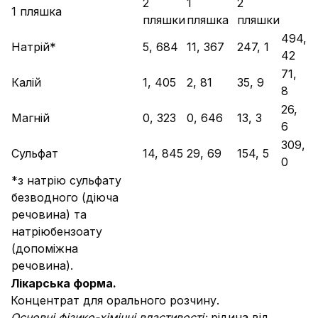
2
1
2
1 пляшка
пляшки
пляшка
пляшки
494,
Натрій*
5, 684
11, 367
247, 1
42
71,
Калій
1, 405
2, 81
35, 9
8
26,
Магній
0, 323
0, 646
13, 3
6
309,
Сульфат
14, 845
29, 69
154, 5
0
*з натрію сульфату
безводного (діюча
речовина) та
натріюбензоату
(допоміжна
речовина).
Лікарська форма.
Концентрат для орального розчину.
Основні фізико-хімічні властивості:
рідина від