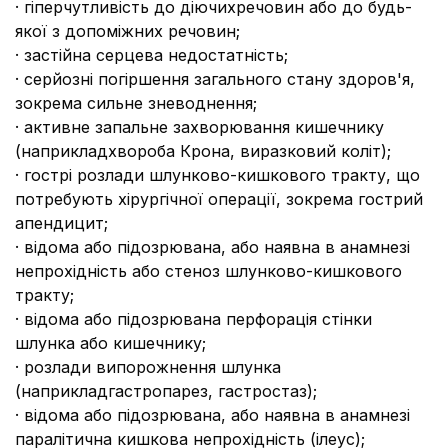
· гіперчутливість до діючихречовин або до будь-
якої з допоміжних речовин;
· застійна серцева недостатність;
· серйозні погіршення загального стану здоров'я,
зокрема сильне зневоднення;
· активне запальне захворювання кишечнику
(наприкладхвороба Крона, виразковий коліт);
· гострі розлади шлунково-кишкового тракту, що
потребують хірургічної операції, зокрема гострий
апендицит;
· відома або підозрювана, або наявна в анамнезі
непрохідність або стеноз шлунково-кишкового
тракту;
· відома або підозрювана перфорація стінки
шлунка або кишечнику;
· розлади випорожнення шлунка
(наприкладгастропарез, гастростаз);
· відома або підозрювана, або наявна в анамнезі
паралітична кишкова непрохідність (ілеус);