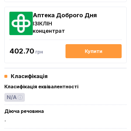
Аптека Доброго Дня
ІЗІКЛІН
концентрат
402.70
Купити
грн
Класифікація
Класифікація еквівалентності
N/A
Діюча речовина
-