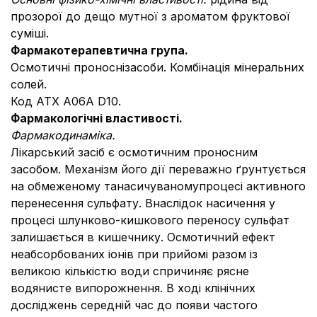
прозорої до дещо мутної з ароматом фруктової
суміші.
Фармакотерапевтична
група.
Осмотичні проноснізасоби. Комбінація мінеральних
солей.
Код АТХ А06A D10.
Фармакологічні властивості.
Фармакодинаміка
.
Лікарський засіб є осмотичним проносним
засобом. Механізм його дії переважно ґрунтується
на обмеженому танасичуваномупроцесі активного
перенесення сульфату. Внаслідок насичення у
процесі шлунково-кишкового переносу сульфат
залишається в кишечнику. Осмотичний ефект
неабсорбованих іонів при прийомі разом із
великою кількістю води спричиняє рясне
водянисте випорожнення. В ході клінічних
досліджень середній час до появи частого