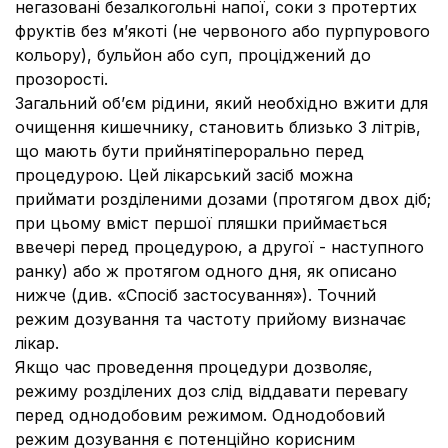
негазовані безалкогольні напої, соки з протертих
фруктів без м’якоті (не червоного або пурпурового
кольору), бульйон або суп, проціджений до
прозорості.
Загальний об’єм рідини, який необхідно вжити для
очищення кишечнику, становить близько 3 літрів,
що мають бути прийнятіперорально перед
процедурою. Цей лікарський засіб можна
приймати розділеними дозами (протягом двох діб;
при цьому вміст першої пляшки приймається
ввечері перед процедурою, а другої - наступного
ранку) або ж протягом одного дня, як описано
нижче (див. «Спосіб застосування»).
Точний
режим дозування та частоту прийому визначає
лікар.
Якщо час проведення процедури дозволяє,
режиму розділених доз слід віддавати перевагу
перед однодобовим режимом. Однодобовий
режим дозування є потенційно корисним