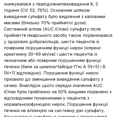
знижувалася з періодомнапіввиведення 8, 5
години (CV: 53, 76%). Основним шляхом
виведення сульфату було виділення з каловими
масами (близько 70% прийнятої дози).
Системний вплив (AUC іCmax) сульфату після
прийняття лікарського засобу також порівнювався
у здорових добровольців, шести пацієнтів із
помірним порушенням функції нирок (кліренс
креатиніну 30–49 мл/хв) і шести пацієнтів із
незначним або помірним порушенням функції
печінки (бали за шкалоюЧайлда-П’ю A (N=5) і B
(N=1) відповідно). Порушення функції нирок
призвело до зменшення виведення сульфату з
сечею. Внаслідок цього середні значення AUC
іCmax були приблизно на 50% вищими порівняно з
відповідними показниками у пацієнтів з
нормальноюфункцією нирок. Порушення функції
печінки не вплинуло на системну дію сульфату.
Концентрації сульфату в сироватці повернулися