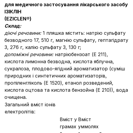
для медичного застосування лікарського засобу
ІЗІКЛІН
(EZICLEN®)
Склад:
діючі речовини:
1 пляшка містить: натрію сульфату
безводного 17, 510 г, магнію сульфату, гептагідрату
3, 276 г, калію сульфату 3, 130 г;
допоміжні речовини:
натріюбензоат (E 211),
кислота лимонна безводна, кислота яблучна,
сукралоза, плодово-ягідний ароматизатор (суміш
природних і синтетичних ароматизаторів,
пропіленгліколь (E 1520), етанол розведений,
кислота оцтова та кислота бензойна (Е 210)), вода
очищена.
Загальний вміст іонів
електролітів:
Вміст у
Вміст
грамах
уммолях