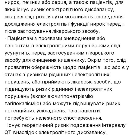
нирок, печінки або серця, а також пацієнтів, для
яких існує ризик електролітного дисбалансу,
лікареві слід розглянути можливість проведення
дослідження електролітів і функції нирок перед і
після застосування лікарського засобу.
· Пацієнтам з проявами зневоднення або
пацієнтам із електролітними порушеннями слід
усунути їх перед застосуванням лікарського
засобу для очищення кишечнику. Окрім того, слід
проявляти обережність щодо пацієнтів, що або є у
станах з ризиком рідинних і електролітних
порушень, або приймають лікарські засоби, що
підвищують ризик рідинних і електролітних
порушень (включаючигіпонатріємію
тагіпокаліємію) або можуть підвищувати ризик
потенційних ускладнень. Такі пацієнти
потребують належного спостереження.
· Існує теоретичний ризик подовження інтервалу
QT внаслідок електролітного дисбалансу.