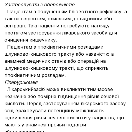
Застосовувати з обережністю
· Пацієнтам з порушенням блювотного рефлексу, а
також пацієнтам, схильним до відрижки або
аспірації. Такі пацієнти потребують нагляду
протягом застосування лікарського засобу для
очищення кишечнику.
· Пацієнтам з гіпокінетичними розладами
шлунково-кишкового тракту або наявністю в
анамнезі медичних станів або операцій на
шлунково-кишковому тракті, що сприяють
гіпокінетичним розладам.
Гіперурикемія
· Лікарськийзасіб може викликати тимчасове
незначне або помірне підвищення рівня сечової
кислоти. Перед застосуванням лікарського засобу
слід враховувати потенційну можливість
підвищення рівня сечової кислоти у пацієнтів, що
мають у анамнезі прояви подагри
абогіперурикемії.