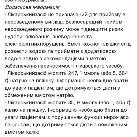
Додаткова інформація
· Лікарськийзасіб не призначений для прийому в
нерозведеному вигляді. Безпосередній прийом
нерозведеного розчину може підвищити ризик
нудоти, блювання, зневоднення та
електролітнихпорушень. Вміст кожної пляшки слід
розвести водою та приймати з додатковою
водою згідно з рекомендаціями з метою
забезпеченняпереносимості лікарського засобу.
· Лікарськийзасіб містить 247, 1 ммоль (або 5, 684
г) натрію на пляшку. Інформацію необхідно брати
до уваги пацієнтам, що дотримуються дієти з
обмеженим вмістом натрію.
· Лікарськийзасіб містить 35, 9 ммоль (або 1, 405 г)
калію на пляшку. Інформацію необхідно брати до
уваги пацієнтам із порушенням функції нирок або
пацієнтам, що дотримуються дієти з обмеженим
вмістом калію.