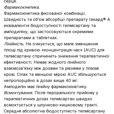
серця.
Фармакокінетика.
Фармакокінетика фіксованої комбінації.
Швидкість та обʼєм абсорбції препарату Ізікард® А
еквівалентні біодоступності телмісартану та
амлодипіну, що застосовуються окремими
препаратами в таблетках.
Лінійність.
Не очікується, що мале зменшення
площі під кривою «концентрація-час» (AUC) для
телмісартану спричинить зниження терапевтичної
ефективності. Немає жодного лінійного
взаємозв’язку між дозами та рівнями у плазмі
крові. Cmax та меншою мірою AUC збільшуються
непропорційно в дозах вище 40 мг.
Амлодипін має лінійну фармакокінетику.
Всмоктування.
Після перорального прийому у
терапевтичних дозах телмісартан швидко
всмоктується у шлунково-кишковому тракті.
Середня абсолютна біодоступність телмісартану