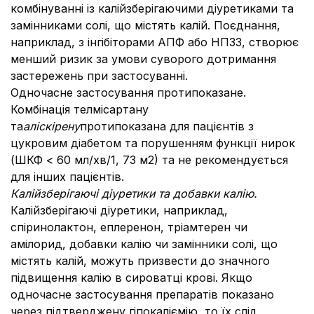
комбінуванні із калійзберігаючими діуретиками та
замінниками солі, що містять калій. Поєднання,
наприклад, з інгібіторами АПФ або НПЗЗ, створює
менший ризик за умови суворого дотримання
застережень при застосуванні.
Одночасне застосування протипоказане.
Комбінація телмісартану
та
аліскірену
протипоказана для пацієнтів з
цукровим діабетом та порушенням функції нирок
(ШКФ < 60 мл/хв/1, 73 м2) та не рекомендується
для інших пацієнтів.
Калійзберігаючі діуретики та добавки калію.
Калійзберігаючі діуретики, наприклад,
спіринолактон, еплеренон, тріамтерен чи
амілорид, добавки калію чи замінники солі, що
містять калій, можуть призвести до значного
підвищення калію в сироватці крові. Якщо
одночасне застосування препаратів показано
через підтверджену гіпокаліємію, то їх слід