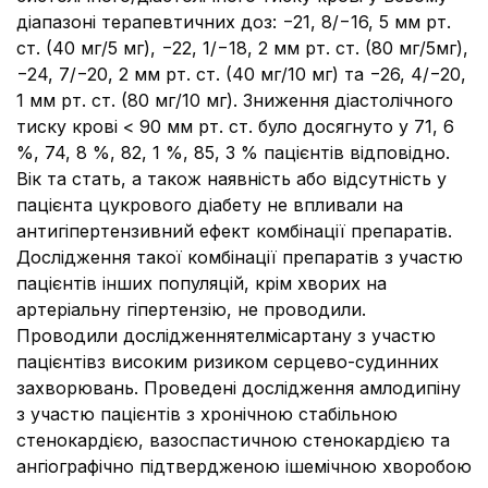
діапазоні терапевтичних доз: −21, 8/−16, 5 мм рт.
ст. (40 мг/5 мг), −22, 1/−18, 2 мм рт. ст. (80 мг/5мг),
−24, 7/−20, 2 мм рт. ст. (40 мг/10 мг) та −26, 4/−20,
1 мм рт. ст. (80 мг/10 мг). Зниження діастолічного
тиску крові < 90 мм рт. ст. було досягнуто у 71, 6
%, 74, 8 %, 82, 1 %, 85, 3 % пацієнтів відповідно.
Вік та стать, а також наявність або відсутність у
пацієнта цукрового діабету не впливали на
антигіпертензивний ефект комбінації препаратів.
Дослідження такої комбінації препаратів з участю
пацієнтів інших популяцій, крім хворих на
артеріальну гіпертензію, не проводили.
Проводили дослідженнятелмісартану з участю
пацієнтівз високим ризиком серцево-судинних
захворювань. Проведені дослідження амлодипіну
з участю пацієнтів з хронічною стабільною
стенокардією, вазоспастичною стенокардією та
ангіографічно підтвердженою ішемічною хворобою