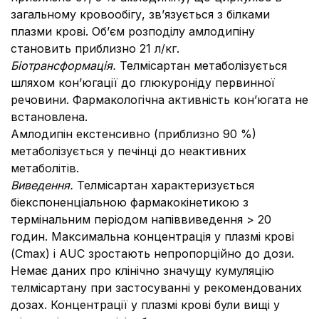
загальному кровообігу, звʼязується з білками
плазми крові. Об’єм розподілу амлодипіну
становить приблизно 21 л/кг.
Біотрансформація.
Телмісартан метаболізується
шляхом конʼюгації до глюкуроніду первинної
речовини. Фармакологічна активність конʼюгата не
встановлена.
Амлодипін екстенсивно (приблизно 90 %)
метаболізується у печінці до неактивних
метаболітів.
Виведення.
Телмісартан характеризується
біекспоненціальною фармакокінетикою з
термінальним періодом напіввиведення > 20
годин. Максимальна концентрація у плазмі крові
(Сmax) і AUC зростають непропорційно до дози.
Немає даних про клінічно значущу кумуляцію
телмісартану при застосуванні у рекомендованих
дозах. Концентрації у плазмі крові були вищі у