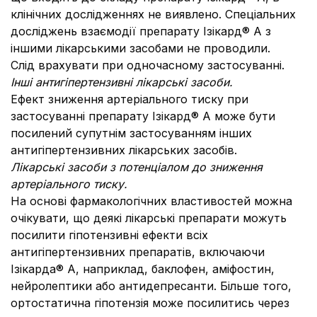
клінічних дослідженнях не виявлено. Спеціальних
досліджень взаємодії препарату Ізікард® А з
іншими лікарськими засобами не проводили.
Слід врахувати при одночасному застосуванні.
Інші антигіпертензивні лікарські засоби.
Ефект зниження артеріального тиску при
застосуванні препарату Ізікард® А може бути
посилений супутнім застосуванням інших
антигіпертензивних лікарських засобів.
Лікарські засоби з потенціалом до зниження
артеріального тиску.
На основі фармакологічних властивостей можна
очікувати, що деякі лікарські препарати можуть
посилити гіпотензивні ефекти всіх
антигіпертензивних препаратів, включаючи
Ізікарда® А, наприклад, баклофен, аміфостин,
нейролептики або антидепресанти. Більше того,
ортостатична гіпотензія може посилитись через