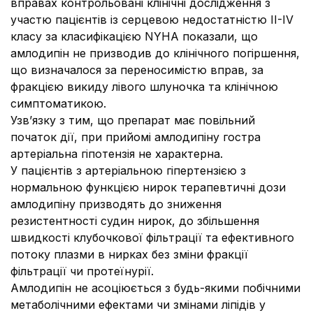
вправах контрольовані клінічні дослідження з
участю пацієнтів із серцевою недостатністю II-IV
класу за класифікацією NYHA показали, що
амлодипін не призводив до клінічного погіршення,
що визначалося за переносимістю вправ, за
фракцією викиду лівого шлуночка та клінічною
симптоматикою.
Узв’язку з тим, що препарат має повільний
початок дії, при прийомі амлодипіну гостра
артеріальна гіпотензія не характерна.
У пацієнтів з артеріальною гіпертензією з
нормальною функцією нирок терапевтичні дози
амлодипіну призводять до зниження
резистентності судин нирок, до збільшення
швидкості клубочкової фільтрації та ефективного
потоку плазми в нирках без зміни фракції
фільтрації чи протеїнурії.
Амлодипін не асоціюється з будь-якими побічними
метаболічними ефектами чи змінами ліпідів у