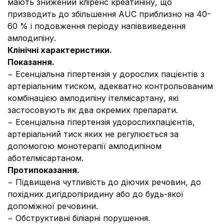
мають знижений кліренс креатиніну, що
призводить до збільшення AUC приблизно на 40-
60 % і подовження періоду напіввиведення
амлодипіну.
Клінічні характеристики.
Показання.
− Есенціальна гіпертензія у дорослих пацієнтів з
артеріальним тиском, адекватно контрольованим
комбінацією амлодипіну ітелмісартану, які
застосовують як два окремих препарати.
− Есенціальна гіпертензія удорослихпацієнтів,
артеріальний тиск яких не регулюється за
допомогою монотерапії амлодипіном
аботелмісартаном.
Протипоказання.
− Підвищена чутливість до діючих речовин, до
похідних дигідропіридину або до будь-якої
допоміжної речовини.
− Обструктивні біліарні порушення.