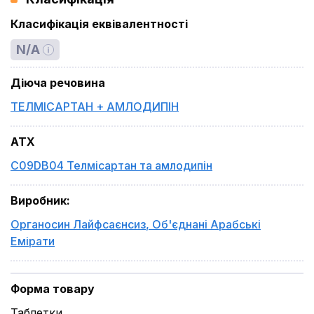
Класифікація еквівалентності
N/A
Діюча речовина
ТЕЛМІСАРТАН + АМЛОДИПІН
ATX
C09DB04 Телмісартан та амлодипін
Виробник
:
Органосин Лайфсаєнсиз
,
Об'єднані Арабські
Емірати
Форма товару
Таблетки