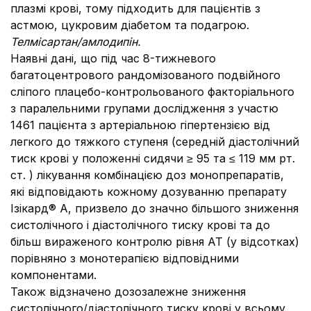
плазмі крові, тому підходить для пацієнтів з
астмою, цукровим діабетом та подагрою.
Телмісартан/амлодипін.
Наявні дані, що під час 8-тижневого
багатоцентрового рандомізованого подвійного
сліпого плацебо-контрольованого факторіального
з паралельними групами дослідження з участю
1461 пацієнта з артеріальною гіпертензією від
легкого до тяжкого ступеня (середній діастолічний
тиск крові у положенні сидячи ≥ 95 та ≤ 119 мм рт.
ст. ) лікування комбінацією доз монопрепаратів,
які відповідають кожному дозуванню препарату
Ізікард® А, призвело до значно більшого зниження
систолічного і діастолічного тиску крові та до
більш вираженого контролю рівня АТ (у відсотках)
порівняно з монотерапією відповідними
компонентами.
Також відзначено дозозалежне зниження
систолічного/діастолічного тиску крові у всьому