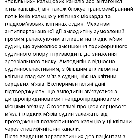
«повільних» кальцієвих каналів або антагоніст
іонів кальцію); він також блокує трансмембранний
потік іонів кальцію у клітинах міокарда та
гладкомʼязових клітинах судин. Механізм
антигіпертензивної дії амлодипіну зумовлений
прямим релаксуючим впливом на гладкі м’язи
судин, що зумовлює зменшення периферичного
судинного опору і призводить до зниження
артеріального тиску. Амлодипін є відносно
судинноселективним, з більшим впливом на
клітини гладких м’язів судин, ніж на клітини
серцевих м’язів. Експериментальні дані
підтверджують, що амлодипін зв’язується з
дигідропіридиновими і негідропіридиновими
місцями зв’язку. Скоротливі процеси серцевого
м’яза і гладких м’язів судин залежать від
проходження позаклітинного кальцію у ці клітини
через специфічні іонні канали.
Після введення терапевтичних доз пацієнтам з