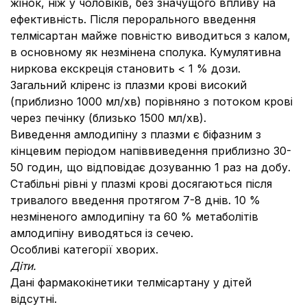
жінок, ніж у чоловіків, без значущого впливу на
ефективність. Після перорального введення
телмісартан майже повністю виводиться з калом,
в основному як незмінена сполука. Кумулятивна
ниркова екскреція становить < 1 % дози.
Загальний кліренс із плазми крові високий
(приблизно 1000 мл/хв) порівняно з потоком крові
через печінку (близько 1500 мл/хв).
Виведення амлодипіну з плазми є біфазним з
кінцевим періодом напіввиведення приблизно 30-
50 годин, що відповідає дозуванню 1 раз на добу.
Стабільні рівні у плазмі крові досягаються після
тривалого введення протягом 7-8 днів. 10 %
незміненого амлодипіну та 60 % метаболітів
амлодипіну виводяться із сечею.
Особливі категорії хворих.
Діти.
Дані фармакокінетики телмісартану у дітей
відсутні.