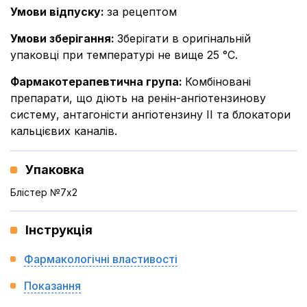
Умови відпуску
:
за рецептом
Умови зберігання
:
Зберігати в оригінальній
упаковці при температурі не вище 25 °С.
Фармакотерапевтична група
:
Комбіновані
препарати, що діють на ренін-ангіотензинову
систему, антагоністи ангіотензину II та блокатори
кальцієвих каналів.
Упаковка
Блістер №7x2
Інструкція
Фармакологічні властивості
Показання