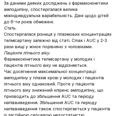
За даними деяких досліджень з фармакокінетики
амлодипіну, спостерігалася велика
міжіндивідуальна варіабельність. Дані щодо дітей
до 6-ти років обмежені.
Стать.
Спостерігалася різниця у плазмових концентраціях
телмісартану залежно від статі. Сmax і AUC у 2-3
рази вищі у жінок порівняно з чоловіками.
Пацієнти літнього віку.
Фармакокінетика телмісартану у молодих і
пацієнтів літнього віку не відрізняється.
Час досягнення максимальної концентрації
амлодипіну у плазмі крові у молодих і пацієнтів
літнього віку однаковий. Проте у пацієнтів
літнього віку знижений кліренс амлодипіну, що
призводить до збільшення AUC та періоду
напіввиведення. Збільшення AUC та періоду
напіввиведення також спостерігається у пацієнтів
із застійною серцевою недостатністю.