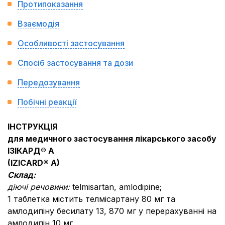
Протипоказання
Взаємодія
Особливості застосування
Спосіб застосування та дози
Передозування
Побічні реакції
ІНСТРУКЦІЯ
для медичного застосування лікарського засобу
ІЗІКАРД® А
(IZICARD® A)
Склад:
діючі речовини:
telmisartan, amlodipine;
1 таблетка містить телмісартану 80 мг та
амлодипіну бесилату 13, 870 мг у перерахуванні на
амлодипін 10 мг