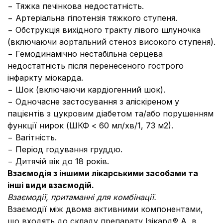
− Тяжка печінкова недостатність.
− Артеріальна гіпотензія тяжкого ступеня.
− Обструкція вихідного тракту лівого шлуночка
(включаючи аортальний стеноз високого ступеня).
− Гемодинамічно нестабільна серцева
недостатність після перенесеного гострого
інфаркту міокарда.
− Шок (включаючи кардіогенний шок).
− Одночасне застосування з аліскіреном у
пацієнтів з цукровим діабетом та/або порушенням
функції нирок (ШКФ < 60 мл/хв/1, 73 м2).
− Вагітність.
− Період годування груддю.
− Дитячій вік до 18 років.
Взаємодія з іншими лікарськими засобами та
інші види взаємодій.
Взаємодії, притаманні для комбінації.
Взаємодії між двома активними компонентами,
що входять до складу препарату Ізікард® А, в