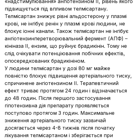
«надстимулювання» ангіотензином II, рівень якого
підвищується під впливом телмісартану.
Телмісартан знижує рівні альдостерону у плазмі
крові, не інгібує ренін у плазмі крові людини, не
блокує іонні канали. Також телмісартан не інгібує
ангіотензинперетворювальний фермент (АПФ) –
кініназа II, ензим, що руйнує брадикінін. Тому не
слід очікувати потенціювання побічних ефектів,
опосередкованих брадикініном.
У людини телмісартан у дозі 80 мг майже
повністю блокує підвищення артеріального тиску,
спричинене ангіотензином II. Терапевтичний
ефект триває протягом 24 годин і відзначається
до 48 годин. Після першого застосування
гіпотензивна дія препарату проявляється
поступово протягом 3 годин. Максимальне
зниження артеріального тиску зазвичай
досягається через 4-8 тижнів після початку
лікування телмісартаном і зберігається при