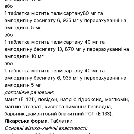
або
1 таблетка містить телмісартану80 мг та
амлодипіну бесилату 6, 935 мг у перерахуванні на
амлодипін 5 мг
або
1 таблетка містить телмісартану 40 мг та
амлодипіну бесилату 13, 870 мг у перерахуванні на
амлодипін 10 мг
або
1 таблетка містить телмісартану 40 мг та
амлодипіну бесилату 6, 935 мг у перерахуванні на
амлодипін 5 мг
допоміжні речовини:
маніт (Е 421), повідон, натрію гідроксид, меглюмін,
магнію стеарат, кислота лимонна безводна,
барвник діамантовий блакитний FCF (Е 133).
Лікарська форма.
Таблетки.
Основні фізико-хімічні властивості: