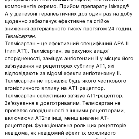
компонентів окремо. Прийом препарату Ізікард®
А у діапазоні терапевтичних доз один раз на добу
щоденно забезпечує ефективне та стійке
зниження артеріального тиску протягом 24 годин.
Телмісартан.
Телмісартан – це ефективний специфічний АРА II
(тип АТ1). Телмісартан, за рахунок вищої
спорідненості, заміщує ангіотензин II у місцях його
зв’язування на рецепторах субтипу АТ1, які
відповідають за відомі ефекти ангіотензину II.
Телмісартан не проявляє будь-якого часткового
агоністичного впливу на АТ1-рецептор.
Телмісартан селективно зв’язує АТ1-рецептор.
Зв’язування є довготривалим. Телмісартан не
проявляє спорідненості з іншими рецепторами,
включаючи АТ2та інші, менш вивчені АТ-
рецептори. Функціональна роль цих рецепторів
невідома, як невідомий ефект їх можливого