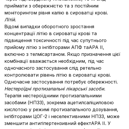
приймати з обережністю та з постійним
моніторингом рівня калію в сироватці крові.
Літій.
Відомі випадки оборотного зростання
концентрації літію в сироватці крові та
підвищення токсичності під час супутнього
прийому літію з інгібіторами АПФ таАРА II,
включно з телмісартаном. Якщо призначення цієї
комбінації вважається необхідним, під час
одночасного застосування слід ретельно
контролювати рівень літію в сироватці крові.
Одночасне застосування потребує обережності.
Нестероїдні протизапальні лікарські засоби.
Терапія нестероїдними протизапальними
засобами (НПЗЗ), зокрема ацетилсаліциловою
кислотою у режимі протизапального дозування,
інгібіторами ЦОГ-2 і неселективними НПЗЗ, може
зменшити антигіпертензивний ефектАРА II. У