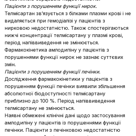
Пацієнти з порушенням функції нирок.
Телмісартан зв’язується з білками плазми крові і не
видаляється при гемодіалізі у пацієнтів з
нирковою недостатністю. Також спостерігаються
нижчі концентрації телмісартану у плазмі крові,
період напіввиведення не змінюється.
Фармакокінетика амлодипіну у пацієнтів з
порушеннями функції нирок не зазнає суттєвих
змін.
Пацієнти з порушенням функції печінки.
Дослідження фармакокінетики у пацієнтів з
порушенням функції печінки виявили збільшення
абсолютної біодоступності телмісартану
приблизно до 100 %. Період напіввиведення
телмісартану не змінюється.
Наявні обмежені клінічні дані щодо застосування
амлодипіну у пацієнтів із порушеннями функції
печінки. Пацієнти з печінковою недостатністю