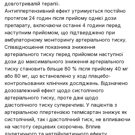
довготривалій терапії.
Антигіпертензивний ефект утримується постійно
протягом 24 годин після прийому однієї дози
препарату, включаючи останні 4 години перед
наступним прийомом, що підтверджено при
амбулаторному моніторингу артеріального тиску.
Співвідношення показника зниження
артеріального тиску перед прийомом наступної
дози до максимального зниження артеріального
тиску становить більше 80 % після прийому 40 мг
або 80 мг, що встановлено у ході плацебо-
контрольованих клінічних досліджень. Відзначено
дозозалежний ефект щодо систолічного
артеріального тиску, проте дані щодо
діастолічного тиску суперечливі. У пацієнтів з
артеріальною гіпертензією телмісартан знижує як
систолічний, так і діастолічний тиск, не впливаючи
на частоту серцевих скорочень. Вплив
діуретичного та натрійуретичного ефекту