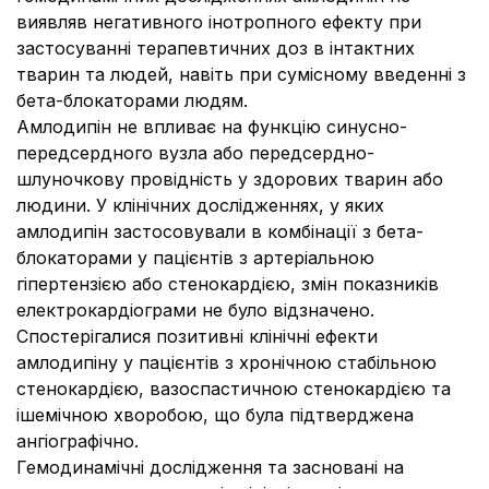
виявляв негативного інотропного ефекту при
застосуванні терапевтичних доз в інтактних
тварин та людей, навіть при сумісному введенні з
бета-блокаторами людям.
Амлодипін не впливає на функцію синусно-
передсердного вузла або передсердно-
шлуночкову провідність у здорових тварин або
людини. У клінічних дослідженнях, у яких
амлодипін застосовували в комбінації з бета-
блокаторами у пацієнтів з артеріальною
гіпертензією або стенокардією, змін показників
електрокардіограми не було відзначено.
Спостерігалися позитивні клінічні ефекти
амлодипіну у пацієнтів з хронічною стабільною
стенокардією, вазоспастичною стенокардією та
ішемічною хворобою, що була підтверджена
ангіографічно.
Гемодинамічні дослідження та засновані на