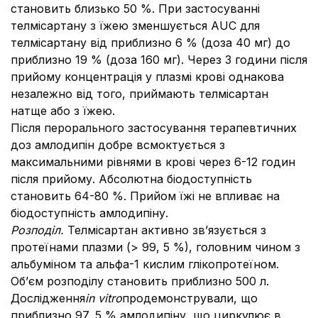
становить близько 50 %. При застосуванні
телмісартану з їжею зменшується AUC для
телмісартану від приблизно 6 % (доза 40 мг) до
приблизно 19 % (доза 160 мг). Через 3 години після
прийому концентрація у плазмі крові однакова
незалежно від того, приймають телмісартан
натще або з їжею.
Після перорального застосування терапевтичних
доз амлодипін добре всмоктується з
максимальними рівнями в крові через 6-12 годин
після прийому. Абсолютна біодоступність
становить 64-80 %. Прийом їжі не впливає на
біодоступність амлодипіну.
Розподіл.
Телмісартан активно звʼязується з
протеїнами плазми (> 99, 5 %), головним чином з
альбуміном та альфа-1 кислим глікопротеїном.
Об’єм розподілу становить приблизно 500 л.
Дослідження
іn vitro
продемонстрували, що
приблизно 97, 5 % амлодипіну, що циркулює в