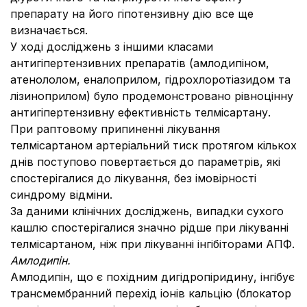
препарату на його гіпотензивну дію все ще
визначається.
У ході досліджень з іншими класами
антигіпертензивних препаратів (амлодипіном,
атенололом, еналоприлом, гідрохлоротіазидом та
лізиноприлом) було продемонстровано рівноцінну
антигіпертензивну ефективність телмісартану.
При раптовому припиненні лікування
телмісартаном артеріальний тиск протягом кількох
днів поступово повертається до параметрів, які
спостерігалися до лікування, без імовірності
синдрому відміни.
За даними клінічних досліджень, випадки сухого
кашлю спостерігалися значно рідше при лікуванні
телмісартаном, ніж при лікуванні інгібіторами АПФ.
Амлодипін.
Амлодипін, що є похідним дигідропіридину, інгібує
трансмембранний перехід іонів кальцію (блокатор