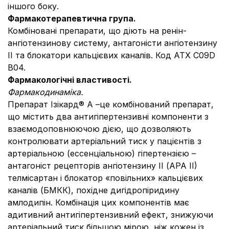
іншого боку.
Фармакотерапевтична група.
Комбіновані препарати, що діють на ренін-
ангіотензинову систему, антагоністи ангіотензину
II та блокатори кальцієвих каналів. Код ATX C09D
В04.
Фармакологічні властивості.
Фармакодинаміка.
Препарат Ізікард® А –це комбінований препарат,
що містить два антигіпертензивні компоненти з
взаємодоповнюючою дією, що дозволяють
контролювати артеріальний тиск у пацієнтів з
артеріальною (ессенціальною) гіпертензією –
антагоніст рецепторів ангіотензину II (АРА II)
телмісартан і блокатор «повільних» кальцієвих
каналів (БМКК), похідне дигідропіридину
амлодипін. Комбінація цих компонентів має
адитивний антигіпертензивний ефект, знижуючи
артеріальний тиск більшою мірою, ніж кожен із