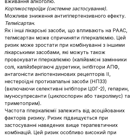
вживання алкоголю.
Кортикостероїди (системне застосування).
Можливе зниження антигіпертензивного ефекту.
Телмісартан.
Як і інші лікарські засоби, що впливають на РААС,
телмісартан може спричиняти гіперкаліємію. Цей
ризик може зростати при комбінуванні з іншими
лікарськими засобами, які можуть також
провокувати гіперкаліємію (калійвмісні замінники
солі, калійзберігаючі діуретики, інгібітори АПФ,
антагоністи ангіотензинових рецепторів ІІ,
нестероїдні протизапальні засоби (НПЗЗ)
(включаючи селективні інгібітори ЦОГ-2), гепарин,
імуносупресанти (циклоспорин або такролімус) та
триметоприм).
Частота гіперкаліємії залежить від асоційованих
факторів ризику. Ризик підвищується при
застосуванні наведених вище терапевтичних
комбінацій. Цей ризик особливо високий при