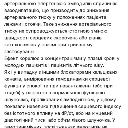
артеріальною гіпертензією амлодипін спричиняє
вазодилатацію, що призводить до зниження
артеріального тиску у положеннях пацієнта
лежачи і стоячи. Таке зниження артеріального
тиску не супроводжується істотною зміною
швидкості серцевих скорочень або рівнів
катехоламінів у плазмі при тривалому
застосуванні.
Ефект корелює з концентраціями у плазмі крові у
молодих пацієнтів і пацієнтів літнього віку.
Як і у випадку з іншими блокаторами кальцієвих
каналів, вимірювання гемодинаміки серцевої
функції у спокої та при навантаженні (або при
ходьбі) у пацієнтів з нормальною функцією
шлуночків, пролікованих амлодипіном, у цілому
показали невелике підвищення серцевого індексу
без істотного впливу на dP/dt, або на кінцевий
діастолічний тиск, або об’єм лівого шлуночка. У
гемодинамічних дослідженнях амлодипін не