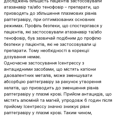
досліджень більшість пацієнтів застосовували
атазанавір та/або тенофовір – препарати, що
призводять до збільшення плазмових рівнів
ралтегравіру, при оптимізованих основних
режимах. Профіль безпеки, що спостерігався у
пацієнтів, які застосовували атазанавір та/або
тенофовір, був зазвичай подібним до профілю
безпеки у пацієнтів, які не застосовували ці
препарати. Тому необхідності в корекції
дозування немає.
Одночасне застосування Ісентрессу з
антацидними засобами, що містять катіони
двовалентних металів, може зменшувати
абсорбцію ралтегравіру за рахунок утворення
хелатів, що призводить до зменшення рівнів
ралтегравіру у плазмі крові. Прийом антацидів, що
містять алюміній та магній, упродовж 6 годин після
прийому Ісентрессу значно знижує рівні
ралтегравіру у плазмі крові. Таким чином,