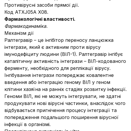
Противірусні засоби прямої дії.
Код АТХJ05A Х08.
Фармакологічні властивості.
Фармакодинаміка.
Механізм дії
Ралтегравір – це інгібітор переносу ланцюжка
інтегрази, який є активним проти вірусу
імунодефіциту людини (ВІЛ-1). Ралтегравір інгібує
каталітичну активність інтегрази – ВІЛ-кодованого
ферменту, необхідного для реплікації вірусу.
Інгібування інтегрази попереджає ковалентне
введення або інтеграцію геному ВІЛ у геном
клітини хазяїна на ранніх стадіях розвитку інфекції.
Геноми ВІЛ, які не можуть інтегрувати, не здатні
продукувати нові вірусні частинки, внаслідок чого
відбувається пригнічення процесу інтеграції та
попередження подальшого поширення вірусної
інфекції в організмі.