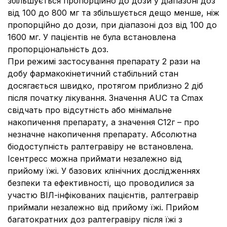
збільшується пропорційно до дози у діапазоні доз
від 100 до 800 мг та збільшується дещо менше, ніж
пропорційно до дози, при діапазоні доз від 100 до
1600 мг. У пацієнтів не була встановлена
пропорціональність доз.
При режимі застосування препарату 2 рази на
добу фармакокінетичний стабільний стан
досягається швидко, протягом приблизно 2 діб
після початку лікування. Значення AUC та Сmax
свідчать про відсутність або мінімальне
накопичення препарату, а значення С12г – про
незначне накопичення препарату. Абсолютна
біодоступність ралтегравіру не встановлена.
Ісентресс можна приймати незалежно від
прийому їжі. У базових клінічних дослідженнях
безпеки та ефективності, що проводилися за
участю ВІЛ-інфікованих пацієнтів, ралтегравір
приймали незалежно від прийому їжі. Прийом
багатократних доз ралтегравіру після їжі з