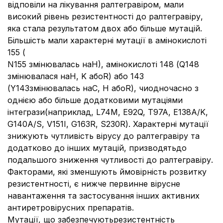
відповіли на лікування ралтегравіром, мали
високий рівень резистентності до ралтегравіру,
яка стала результатом двох або більше мутацій.
Більшість мали характерні мутації в амінокислоті
155 (
N155 змінювалась наH), амінокислоті 148 (Q148
змінювалася наH, K абоR) або 143
(Y143змінювалась наC, H абоR), чиодночасно з
однією або більше додатковими мутаціями
інтегрази(наприклад, L74M, E92Q, T97A, E138A/K,
G140A/S, V151I, G163R, S230R). Характерні мутації
знижують чутливість вірусу до ралтегравіру та
додатково до інших мутацій, призводятьдо
подальшого зниження чутливості до ралтегравіру.
Факторами, які зменшують ймовірність розвитку
резистентності, є нижче первинне вірусне
навантаження та застосування інших активних
антиретровірусних препаратів.
Мутації, що забезпечуютьрезистентність