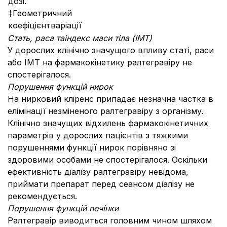
дозі.
‡Геометричний
коефіцієнтваріації
Стать, раса таіндекс маси тіла (ІМТ)
У дорослих клінічно значущого впливу статі, раси
або ІМТ на фармакокінетику ралтегравіру не
спостерігалося.
Порушення функцій нирок
На нирковий кліренс припадає незначна частка в
елімінації незміненого ралтегравіру з організму.
Клінічно значущих відхилень фармакокінетичних
параметрів у дорослих пацієнтів з тяжкими
порушеннями функції нирок порівняно зі
здоровими особами не спостерігалося. Оскільки
ефективність діалізу ралтегравіру невідома,
приймати препарат перед сеансом діалізу не
рекомендується.
Порушення функцій печінки
Ралтегравір виводиться головним чином шляхом