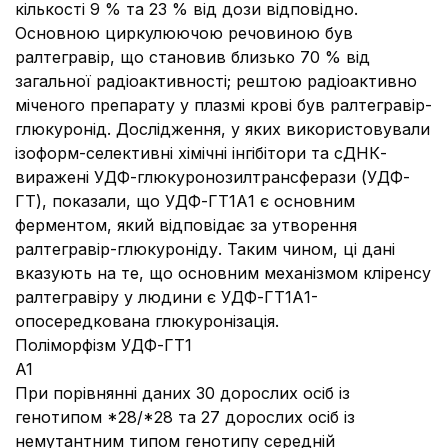
кількості 9 % та 23 % від дози відповідно.
Основною циркулюючою речовиною був
ралтегравір, що становив близько 70 % від
загальної радіоактивності; рештою радіоактивно
міченого препарату у плазмі крові був ралтегравір-
глюкуронід. Дослідження, у яких використовували
ізоформ-селективні хімічні інгібітори та сДНК-
виражені УДФ-глюкуронозилтрансферази (УДФ-
ГТ), показали, що УДФ-ГТ1А1 є основним
ферментом, який відповідає за утворення
ралтегравір-глюкуроніду. Таким чином, ці дані
вказують на те, що основним механізмом кліренсу
ралтегравіру у людини є УДФ-ГТ1А1-
опосередкована глюкуронізація.
Поліморфізм УДФ-ГТ1
A1
При порівнянні даних 30 дорослих осіб із
генотипом *28/*28 та 27 дорослих осіб із
немутантним типом генотипу середній