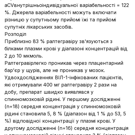
аCVвнутрішньоіндивідуальної варіабельності = 122
%. Джерела варіабельності можуть включати
різницю у супутньому прийомі їжі та прийомі
супутніх лікарських засобів.
Розподіл
Приблизно 83 % ралтегравіру зв'язуються з
білками плазми крові у діапазоні концентрацій від
2 до 10 мкмоль.
Ралтегравірлегко проникав через плацентарний
бар'єр у щурів, але не проникав у мозок.
Удвохдослідженнях ВІЛ-1-інфікованих пацієнтів,
які отримували 400 мг ралтегравіру 2 рази на
добу, препарат швидко виявлявся у
спинномозковій рідині. У першому дослідженні
(n=18) середня концентрація у спинномозковій
рідині становила 5, 8 % (діапазон від 1 % до 53, 5
%) відповідної концентрації у плазмі крові. У
другому дослідженні (n=16) середня концентрація