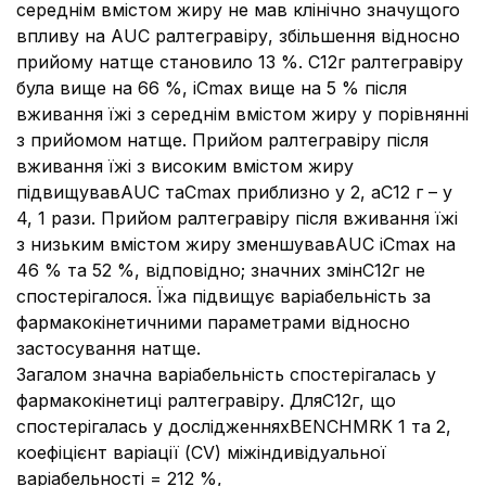
середнім вмістом жиру не мав клінічно значущого
впливу на AUC ралтегравіру, збільшення відносно
прийому натще становило 13 %. C12г ралтегравіру
була вище на 66 %, іCmax вище на 5 % після
вживання їжі з середнім вмістом жиру у порівнянні
з прийомом натще. Прийом ралтегравіру після
вживання їжі з високим вмістом жиру
підвищувавAUC таCmax приблизно у 2, аC12 г – у
4, 1 рази. Прийом ралтегравіру після вживання їжі
з низьким вмістом жиру зменшувавAUC іCmax на
46 % та 52 %, відповідно; значних змінC12г не
спостерігалося. Їжа підвищує варіабельність за
фармакокінетичними параметрами відносно
застосування натще.
Загалом значна варіабельність спостерігалась у
фармакокінетиці ралтегравіру. ДляC12г, що
спостерігалась у дослідженняхBENCHMRK 1 та 2,
коефіцієнт варіації (CV) міжіндивідуальної
варіабельності = 212 %,