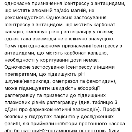
одночасне призначення Ісентрессу з антацидами,
що містять алюміній та/або магній, не
рекомендується. Одночасне застосування
Ісентрессу з антацидом, що містить карбонат
кальцію, зменшує рівні ралтегравіру у плазмі;
однак така взаємодія не є клінічно значущою.
Тому при одночасному призначенні Ісентрессу з
антацидами, що містять карбонат кальцію,
необхідності у коригуванні дози немає.
Одночасне застосування Ісентрессу з іншими
препаратами, що підвищують рН
шлунка(наприклад, омепразол та фамотидин),
може підвищувати швидкість абсорбції
ралтегравіру та призвести до підвищених
плазмових рівнів ралтегравіру (див. таблицю 3
«Дані про фармакокінетичні взаємодії»). Профілі
безпеки у підгрупах пацієнтів у дослідженнях
фазиIII, які приймали інгібітори протонного насоса
або блокаториH2-гістамінових рецепторів, були