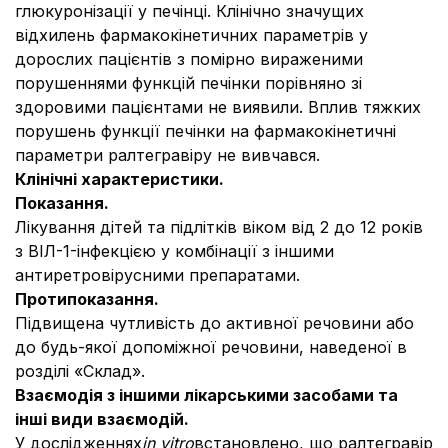
глюкуронізації у печінці. Клінічно значущих
відхилень фармакокінетичних параметрів у
дорослих пацієнтів з помірно вираженими
порушеннями функцій печінки порівняно зі
здоровими пацієнтами не виявили. Вплив тяжких
порушень функції печінки на фармакокінетичні
параметри ралтегравіру не вивчався.
Клінічні характеристики.
Показання.
Лікування дітей та підлітків віком від 2 до 12 років
з ВІЛ-1-інфекцією у комбінації з іншими
антиретровірусними препаратами.
Протипоказання.
Підвищена чутливість до активної речовини або
до будь-якої допоміжної речовини, наведеної в
розділі «Склад».
Взаємодія з іншими лікарськими засобами та
інші види взаємодій.
У дослідженнях
in vitro
встановлено, що ралтегравір