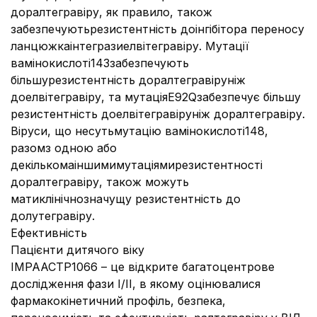
доралтегравіру, як правило, також
забезпечуютьрезистентність доінгібітора переносу
ланцюжкаінтегразиелвітегравіру. Мутації
вамінокислоті143забезпечують
більшурезистентність доралтегравіруніж
доелвітегравіру, та мутаціяE92Qзабезпечує більшу
резистентність доелвітегравіруніж доралтегравіру.
Віруси, що несутьмутацію вамінокислоті148,
разомз одною або
декількомаіншимимутаціямирезистентності
доралтегравіру, також можуть
матиклінічнозначущу резистентність до
долутегравіру.
Ефективність
Пацієнти дитячого віку
IMPAACTP1066 – це відкрите багатоцентрове
дослідження фази І/ІІ, в якому оцінювалися
фармакокінетичний профіль, безпека,