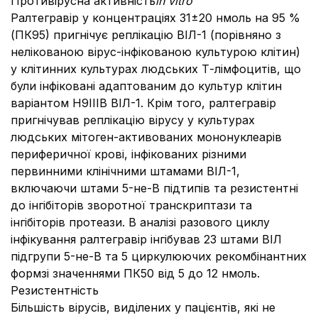
Противірусна активність
in vitro
Ралтегравір у концентраціях 31±20 нмоль на 95 %
(ПК95) пригнічує реплікацію ВІЛ-1 (порівняно з
нелікованою вірус-інфікованою культурою клітин)
у клітинних культурах людських Т-лімфоцитів, що
були інфіковані адаптованим до культур клітин
варіантом H9ІІІВ ВІЛ-1. Крім того, ралтегравір
пригнічував реплікацію вірусу у культурах
людських мітоген-активованих мононуклеарів
периферичної крові, інфікованих різними
первинними клінічними штамами ВІЛ-1,
включаючи штами 5-не-B підтипів та резистентні
до інгібіторів зворотної транскриптази та
інгібіторів протеази. В аналізі разового циклу
інфікування ралтегравір інгібував 23 штами ВІЛ
підгрупи 5-не-В та 5 циркулюючих рекомбінантних
формзі значеннями ПК50 від 5 до 12 нмоль.
Резистентність
Більшість вірусів, виділених у пацієнтів, які не