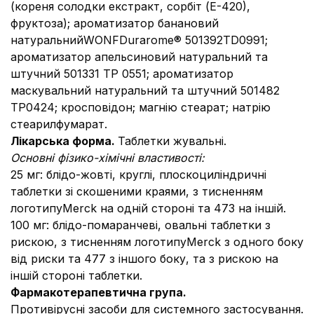
(кореня солодки екстракт, сорбіт (Е-420),
фруктоза); ароматизатор банановий
натуральнийWONFDurarome® 501392TD0991;
ароматизатор апельсиновий натуральний та
штучний 501331 ТР 0551; ароматизатор
маскувальний натуральний та штучний 501482
ТР0424; кросповідон; магнію стеарат; натрію
стеарилфумарат.
Лікарська форма.
Таблетки жувальні.
Основні фізико-хімічні властивості:
25 мг: блідо-жовті, круглі, плоскоциліндричні
таблетки зі скошеними краями, з тисненням
логотипуMerck на одній стороні та 473 на іншій.
100 мг: блідо-помаранчеві, овальні таблетки з
рискою, з тисненням логотипуMerck з одного боку
від риски та 477 з іншого боку, та з рискою на
іншій стороні таблетки.
Фармакотерапевтична група.
Противірусні засоби для системного застосування.