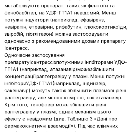
метаболізують препарат, таких як фенітоїн та
фенобарбітал, на УДФ-ГТ1А1 невідомий. Менш
потужні індуктори (наприклад, ефавіренз,
невірапін, етравірин, рифабутин, глюкокортикоїди,
звіробій, піоглітазон) можна застосовувати
одночасно з рекомендованими дозами препарату
Ісентресс.
Одночасне застосування
препаратуІсентрессізпотужними інгібіторами УДФ-
ГТ1А1 (наприклад, атазанавір)можезбільшити
концентраціїралтегравіру у плазмі. Менш потужні
інгібіториУДФ-ГТ1А1(наприклад, індинавір,
саквінавір) можуть також збільшити плазмові рівні
ралтегравіру, але меншою мірою, ніж атазанавір.
Крім того, тенофовір може збільшити рівні
ралтегравіру у плазмі, однак механізм цього
ефекту є невідомим (див. Таблицю 3 «Дані про
фармакокінетичні взаємодії»). Під час клінічних