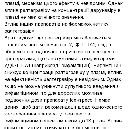
плазмі; механізм цього ефекту є невідомим. Однак
вплив ралтегравіру на концентрації дарунавіру в
плазмі не має клінічного значення.
Вплив інших препаратів на фармакокінетику
ралтегравіру
Враховуючи, що ралтегравір метаболізується
головним чином за участю УДФ-ГТ1А1, слід з
обережністю одночасно призначати Ісентресс з
препаратами, що є потужними стимуляторами
УДФ-ГТ1А1 (наприклад, рифампіцин). Рифампіцин
знижує концентрації ралтегравіру у плазмі; вплив
на ефективність ралтегравіру є невідомим. Однак,
якщо не можна уникнути супутнього введення з
рифампіцином, то для дорослих можливе
подвоєння дози препарату Ісентресс. Немає
даних, щоб дати рекомендації щодо одночасного
застосування препарату Ісентресс з
рифампіцином пацієнтам віком до 18 років. Вплив
інших потужних стимуляторів ферментів, що