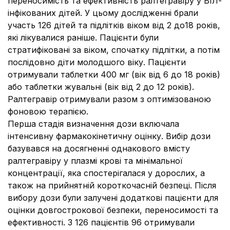
переносимість та ефективність ралтегравіру у ВІЛ-
інфікованих дітей. У цьому дослідженні брали
участь 126 дітей та підлітків віком від 2 до18 років,
які лікувалися раніше. Пацієнти були
стратифіковані за віком, спочатку підлітки, а потім
послідовно діти молодшого віку. Пацієнти
отримували таблетки 400 мг (вік від 6 до 18 років)
або таблетки жувальні (вік від 2 до 12 років).
Ралтегравір отримували разом з оптимізованою
фоновою терапією.
Перша стадія визначення дози включала
інтенсивну фармакокінетичну оцінку. Вибір дози
базувався на досягненні однакового вмісту
ралтегравіру у плазмі крові та мінімальної
концентрації, яка спостерігалася у дорослих, а
також на прийнятній короткочасній безпеці. Після
вибору дози були залучені додаткові пацієнти для
оцінки довгострокової безпеки, переносимості та
ефективності. З 126 пацієнтів 96 отримували