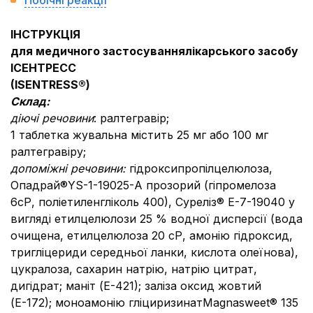
Побічні реакції
ІНСТРУКЦІЯ
для медичного застосуваннялікарського засобу
ІСЕНТРЕСС
(
ISENTRESS
®
)
Склад:
діючі речовини
:
ралтегравір;
1 таблетка жувальна містить 25 мг або 100 мг
ралтегравіру;
допоміжні речовини:
гідроксипропілцелюлоза,
Опадрай®YS-1-19025-А прозорий (гіпромелоза
6сР, поліетиленгліколь 400), Суреліз® Е-7-19040 у
вигляді етилцелюлози 25 % водної дисперсії (вода
очищена, етилцелюлоза 20 сР, амонію гідроксид,
тригліцериди середньої ланки, кислота олеїнова),
цукралоза, сахарин натрію, натрію цитрат,
дигідрат; маніт (Е-421); заліза оксид жовтий
(Е-172); моноамонію гліциризинатMagnasweet® 135