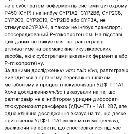
не є субстратом ізоферментів системи цитохрому
Р450 (CYP) і не інгібує CYP1A2, CYP2B6, CYP2C8,
CYP2C9, CYP2C19, CYP2D6 або CYP3A, не
стимулюєCYP3A4, а також не інгібує транспорт,
опосередкований Р-глікопротеїном. На підставі
цих даних не очікується, що ралтегравір
впливатиме на фармакокінетику лікарських
засобів, які є субстратами вказаних ферментів або
Р-глікопротеїну.
За даними досліджень
іn vіtro
та
іn vіvo
, ралтегравір
виводиться з організму переважно шляхом
метаболізму у процесі глюкуронізації УДФ-ГТ1А1.
Хоча дослідження
in
vitr
o і вказували на те, що
ралтегравір не є інгібітором уридин-дифосфат-
глюкуронозилтрансфераз (УДФ-ГТ) – 1А1, 2В7, але
одне клінічне дослідження вказує на те, що деяке
пригнічення УДФ-ГТ1А1 може мати місце
in
vivo
,
зважаючи на ефекти, що спостерігалися під час