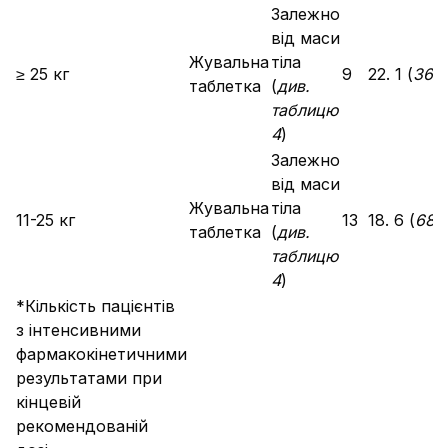
Залежно
від маси
Жувальна
тіла
≥ 25 кг
9
22. 1 (
36 
таблетка
(
див.
таблицю
4
)
Залежно
від маси
Жувальна
тіла
11-25 кг
13
18. 6 (
68 
таблетка
(
див.
таблицю
4
)
*Кількість пацієнтів
з інтенсивними
фармакокінетичними
результатами при
кінцевій
рекомендованій