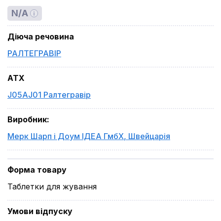
N/A
Діюча речовина
РАЛТЕГРАВІР
ATX
J05AJ01 Ралтегравір
Виробник
:
Мерк Шарп і Доум ІДЕА ГмбХ
,
Швейцарія
Форма товару
Таблетки для жування
Умови відпуску