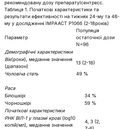
рекомендовану дозу препаратуІсентресс.
Таблиця 1. Початкові характеристики та
результати ефективності на тижнях 24-му та 48-
му у дослідженні IMPAACT P1066 (2-18років)
Популяція
Параметр
остаточної дози
N=96
Демографічні характеристики
Вік
(роки), медіанне значення
13 (2-18)
(діапазон)
Чоловіча стать
49 %
Раса
Білошкірі
34 %
Чорношкірі
59 %
Початкові характеристики
РНК ВІЛ-1 у плазмі крові
(log10
4, 3 (2,
копій/мл), медіанне значення
7-6)