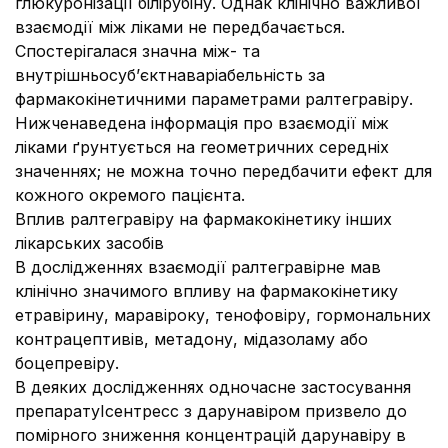
глюкуронізації білірубіну. Однак клінічно важливої
взаємодії між ліками не передбачається.
Спостерігалася значна між- та
внутрішньосуб’єктнаваріабельність за
фармакокінетичними параметрами ралтегравіру.
Нижченаведена інформація про взаємодії між
ліками ґрунтується на геометричних середніх
значеннях; не можна точно передбачити ефект для
кожного окремого пацієнта.
Вплив ралтегравіру на фармакокінетику інших
лікарських засобів
В дослідженнях взаємодії ралтегравірне мав
клінічно значимого впливу на фармакокінетику
етравірину, маравіроку, тенофовіру, гормональних
контрацептивів, метадону, мідазоламу або
боцепревіру.
В деяких дослідженнях одночасне застосування
препаратуІсентресс з дарунавіром призвело до
помірного зниження концентрацій дарунавіру в