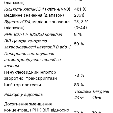
(діапазон)
Кількість клітин
CD
4
(клітин/мм3),
481 (0-
медіанне значення (діапазон)
2361)
Відсоток
CD
4,
медіанне значення
23, 3 %
(діапазон)
(0-44)
РНК ВІЛ-1 > 100000 копій/мл
8 %
ВІЛ Центра контролю
59 %
захворюваності категорії В або С
Попереднє застосування
антиретровірусної терапії за
класом
Ненуклеозидний інгібітор
78 %
зворотної транскриптази
Інгібітор протеази
83 %
Тиждень
Тиждень
Реакція у відповідь
24-й
48-й
Досягнення зменшення
концентрації РНК ВІЛ відносно