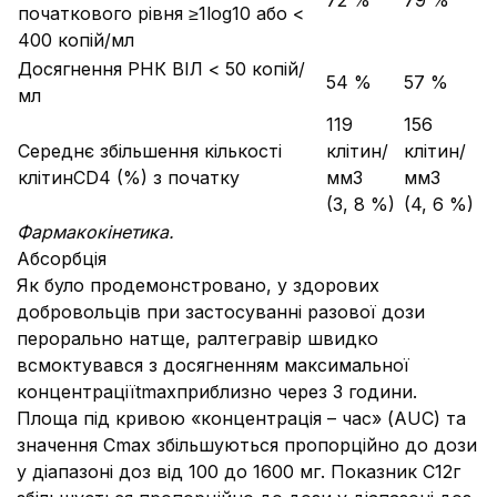
72 %
79 %
початкового рівня ≥1log10 або <
400 копій/мл
Досягнення РНК ВІЛ < 50 копій/
54 %
57 %
мл
119
156
Середнє збільшення кількості
клітин/
клітин/
клітинCD4 (%) з початку
мм3
мм3
(3, 8 %)
(4, 6 %)
Фармакокінетика.
Абсорбція
Як було продемонстровано, у здорових
добровольців при застосуванні разової дози
перорально натще, ралтегравір швидко
всмоктувався з досягненням максимальної
концентраціїtmaxприблизно через 3 години.
Площа під кривою «концентрація – час» (AUC) та
значення Сmax збільшуються пропорційно до дози
у діапазоні доз від 100 до 1600 мг. Показник С12г