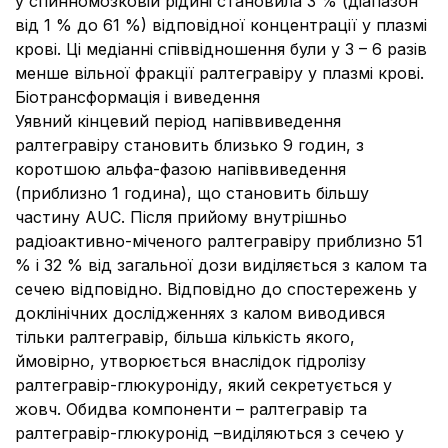
у спинномозковій рідині становила 3 % (діапазон
від 1 % до 61 %) відповідної концентрації у плазмі
крові. Ці медіанні співвідношення були у 3 – 6 разів
менше вільної фракції ралтегравіру у плазмі крові.
Біотрансформація і виведення
Уявний кінцевий період напіввиведення
ралтегравіру становить близько 9 годин, з
коротшою альфа-фазою напіввиведення
(приблизно 1 година), що становить більшу
частину AUC. Після прийому внутрішньо
радіоактивно-міченого ралтегравіру приблизно 51
% і 32 % від загальної дози виділяється з калом та
сечею відповідно. Відповідно до спостережень у
доклінічних дослідженнях з калом виводився
тільки ралтегравір, більша кількість якого,
ймовірно, утворюється внаслідок гідролізу
ралтегравір-глюкуроніду, який секретується у
жовч. Обидва компоненти – ралтегравір та
ралтегравір-глюкуронід –виділяються з сечею у