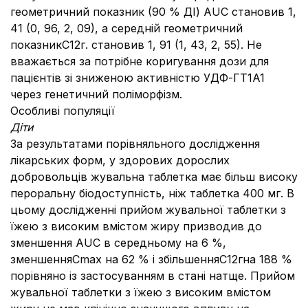
геометричний показник (90 % ДІ) AUC становив 1,
41 (0, 96, 2, 09), а середній геометричний
показникС12г. становив 1, 91 (1, 43, 2, 55). Не
вважається за потрібне коригування дози для
пацієнтів зі зниженою активністю УДФ-ГТ1A1
через генетичний поліморфізм.
Особливі популяції
Діти
За результатами порівняльного дослідження
лікарських форм, у здорових дорослих
добровольців жувальна таблетка має більш високу
пероральну біодоступність, ніж таблетка 400 мг. В
цьому дослідженні прийом жувальної таблетки з
їжею з високим вмістом жиру призводив до
зменшення AUC в середньому на 6 %,
зменшенняCmax на 62 % і збільшенняC12гна 188 %
порівняно із застосуванням в стані натще. Прийом
жувальної таблетки з їжею з високим вмістом