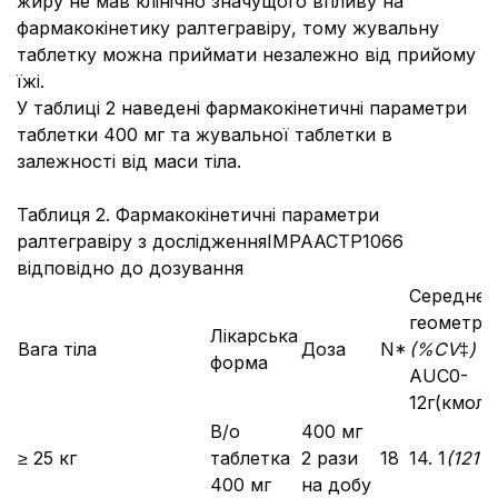
жиру не мав клінічно значущого впливу на
фармакокінетику ралтегравіру, тому жувальну
таблетку можна приймати незалежно від прийому
їжі.
У таблиці 2 наведені фармакокінетичні параметри
таблетки 400 мг та жувальної таблетки в
залежності від маси тіла.
Таблиця 2. Фармакокінетичні параметри
ралтегравіру з дослідженняIMPAACTP1066
відповідно до дозування
Середнє
геометри
Лікарська
Вага тіла
Доза
N*
(%
CV
‡
)
форма
AUC0-
12г(кмоль
В/о
400 мг
≥ 25 кг
таблетка
2 рази
18
14. 1
(121
%
400 мг
на добу