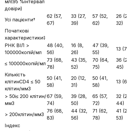
мл(95 %інтервал
довіри)
62 (57,
33 (27,
57 (52,
26 (21,
Усі пацієнти†
67)
39)
62)
32)
Початкові
характеристики‡
РНК ВІЛ >
48 (40,
16 (8,
47 (39,
13 (7, 
100000копій/мл
56)
26)
55)
73 (68,
43 (35,
70 (64,
36 (28
≤ 100000копій/мл
78)
52)
75)
45)
Кількість
50 (41,
20 (12,
50 (41,
клітинCD4 ≤ 50
13 (6, 
58)
31)
58)
клітин/мм3
> 50і≤ 200 клітин/
67 (59,
39 (28,
65 (57,
32 (22
мм3
74)
50)
72)
44)
76 (68,
44 (32,
71 (62,
41 (29
> 200клітин/мм3
83)
56)
78)
53)
Індекс