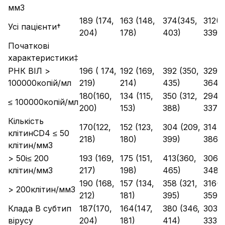
мм3
189 (174,
163 (148,
374(345,
312(2
Усі пацієнти†
204)
178)
403)
339)
Початкові
характеристики‡
РНК ВІЛ >
196 ( 174,
192 (169,
392 (350,
329(2
100000копій/мл
219)
214)
435)
364)
180(160,
134 (115,
350 (312,
294(2
≤ 100000копій/мл
200)
153)
388)
337)
Кількість
170(122,
152 (123,
304 (209,
314(2
клітинCD4 ≤ 50
218)
180)
399)
386)
клітин/мм3
> 50і≤ 200
193 (169,
175 (151,
413(360,
306 (
клітин/мм3
217)
198)
465)
348)
190 (168,
157 (134,
358 (321,
316(2
> 200клітин/мм3
212)
181)
395)
359)
Клада В субтип
187(170,
164(147,
380 (346,
303(2
вірусу
204)
181)
414)
333)