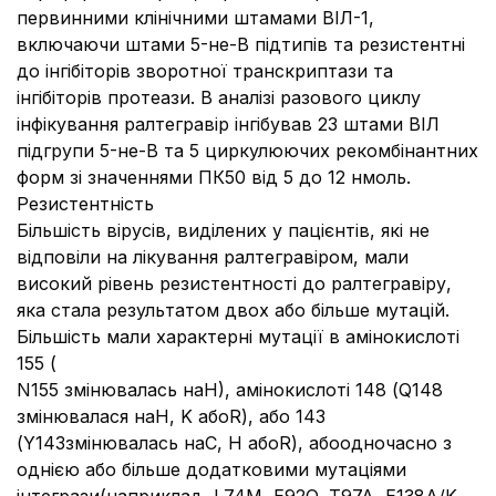
первинними клінічними штамами ВІЛ-1,
включаючи штами 5-не-B підтипів та резистентні
до інгібіторів зворотної транскриптази та
інгібіторів протеази. В аналізі разового циклу
інфікування ралтегравір інгібував 23 штами ВІЛ
підгрупи 5-не-В та 5 циркулюючих рекомбінантних
форм зі значеннями ПК50 від 5 до 12 нмоль.
Резистентність
Більшість вірусів, виділених у пацієнтів, які не
відповіли на лікування ралтегравіром, мали
високий рівень резистентності до ралтегравіру,
яка стала результатом двох або більше мутацій.
Більшість мали характерні мутації в амінокислоті
155 (
N155 змінювалась наH), амінокислоті 148 (Q148
змінювалася наH, K абоR), або 143
(Y143змінювалась наC, H абоR), абоодночасно з
однією або більше додатковими мутаціями