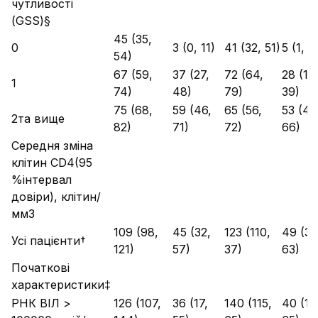
чутливості
(GSS)§
45 (35,
0
3 (0, 11)
41 (32, 51)
5 (1, 1
54)
67 (59,
37 (27,
72 (64,
28 (19
1
74)
48)
79)
39)
75 (68,
59 (46,
65 (56,
53 (40
2та вище
82)
71)
72)
66)
Середня зміна
клітин CD4(95
%інтервал
довіри), клітин/
мм3
109 (98,
45 (32,
123 (110,
49 (35
Усі пацієнти†
121)
57)
37)
63)
Початкові
характеристики‡
РНК ВІЛ >
126 (107,
36 (17,
140 (115,
40 (16