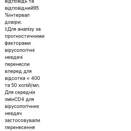
відповідь та
відповідний95
%інтервал
довіри.
‡Для аналізу за
прогностичними
факторами
вірусологічні
невдачі
перенесли
вперед для
відсотка < 400
та 50 копій/мл.
Для середніх
змінCD4 для
вірусологічних
невдач
застосовували
перенесення