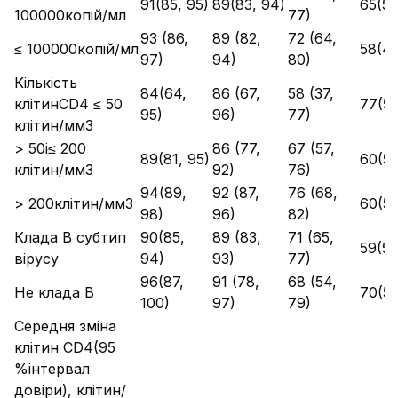
91(85, 95)
89(83, 94)
65(56
100000копій/мл
77)
93 (86,
89 (82,
72 (64,
≤ 100000копій/мл
58(49
97)
94)
80)
Кількість
84(64,
86 (67,
58 (37,
клітинCD4 ≤ 50
77(58
95)
96)
77)
клітин/мм3
> 50і≤ 200
86 (77,
67 (57,
89(81, 95)
60(50
клітин/мм3
92)
76)
94(89,
92 (87,
76 (68,
> 200клітин/мм3
60(51
98)
96)
82)
Клада В субтип
90(85,
89 (83,
71 (65,
59(52
вірусу
94)
93)
77)
96(87,
91 (78,
68 (54,
Не клада В
70(54
100)
97)
79)
Середня зміна
клітин CD4(95
%інтервал
довіри), клітин/