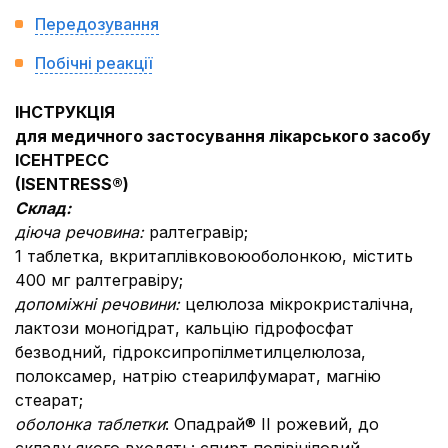
Передозування
Побічні реакції
ІНСТРУКЦІЯ
для медичного застосування лікарського засобу
ІСЕНТРЕСС
(ISENTRESS®)
Склад:
діюча речовина:
ралтегравір;
1 таблетка, вкритаплівковоюоболонкою, містить
400 мг ралтегравіру;
допоміжні речовини:
целюлоза мікрокристалічна,
лактози моногідрат, кальцію гідрофосфат
безводний, гідроксипропілметилцелюлоза,
полоксамер, натрію стеарилфумарат, магнію
стеарат;
оболонка таблетки
: Опадрай® ІІ рожевий, до