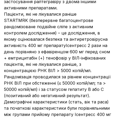
застосування ралтегравіру з двома іншими
активними препаратами.
Пацієнти, які не лікувалися раніше
STARTMRK (безперервне багатоцентрове
рандомізоване подвійне сліпе з активним
контролем дослідження) – це дослідження, в
якому оцінювалася безпека та антиретровірусна
активність 400 мг препаратуІсентресс 2 рази на
день порівняно з ефавіренцом 600 мг перед сном
+ емтрицитабін (+) тенофовір у ВІЛ-інфікованих
пацієнтів, які не лікувалися раніше, з
концентрацією РНК ВІЛ > 5000 копій/мл.
Рандомізація проводилася за рівнем концентрації
РНК ВІЛ при обстеженні (≤ 50000 копій/мл; та >
50000 копій/мл) і за статусом гепатиту В або С
(позитивний або негативний результат).
Демографічні характеристики (стать, вік та раса)
та початкові характеристики були порівняльними
між групами прийому препарату Ісентресс 400 мг