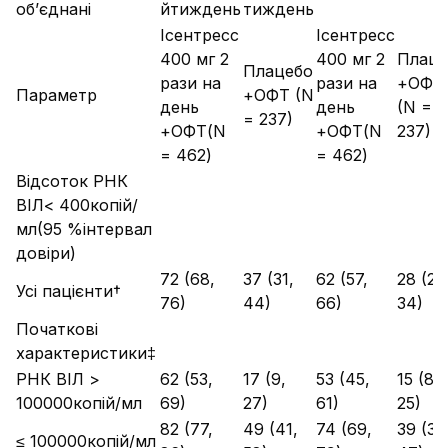
об’єднані
йтиждень
тиждень
Ісентресс
Ісентресс
400 мг 2
400 мг 2
Плаце
Плацебо
рази на
рази на
+OФT
Параметр
+OФT (N
день
день
(N =
= 237)
+ОФТ(N
+ОФТ(N
237)
= 462)
= 462)
Відсоток РНК
ВІЛ< 400копій/
мл(95 %інтервал
довіри)
72 (68,
37 (31,
62 (57,
28 (23
Усі пацієнти†
76)
44)
66)
34)
Початкові
характеристики‡
РНК ВІЛ >
62 (53,
17 (9,
53 (45,
15 (8,
100000копій/мл
69)
27)
61)
25)
82 (77,
49 (41,
74 (69,
39 (31,
≤ 100000копій/мл