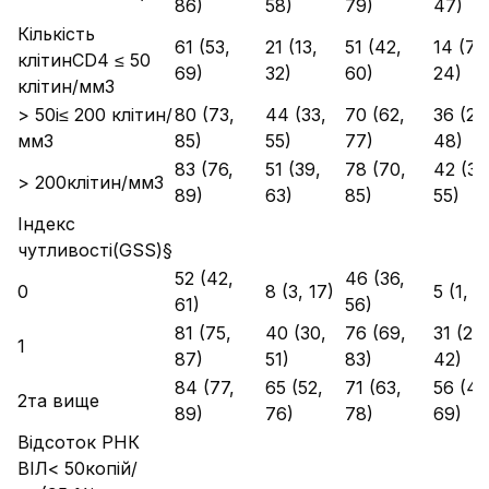
86)
58)
79)
47)
Кількість
61 (53,
21 (13,
51 (42,
14 (7,
клітинCD4 ≤ 50
69)
32)
60)
24)
клітин/мм3
> 50і≤ 200 клітин/
80 (73,
44 (33,
70 (62,
36 (25
мм3
85)
55)
77)
48)
83 (76,
51 (39,
78 (70,
42 (30
> 200клітин/мм3
89)
63)
85)
55)
Індекс
чутливості(GSS)§
52 (42,
46 (36,
0
8 (3, 17)
5 (1, 1
61)
56)
81 (75,
40 (30,
76 (69,
31 (22,
1
87)
51)
83)
42)
84 (77,
65 (52,
71 (63,
56 (43
2та вище
89)
76)
78)
69)
Відсоток РНК
ВІЛ< 50копій/