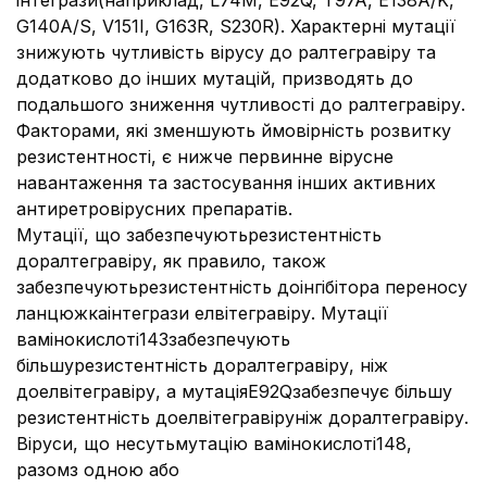
інтегрази(наприклад, L74M, E92Q, T97A, E138A/K,
G140A/S, V151I, G163R, S230R). Характерні мутації
знижують чутливість вірусу до ралтегравіру та
додатково до інших мутацій, призводять до
подальшого зниження чутливості до ралтегравіру.
Факторами, які зменшують ймовірність розвитку
резистентності, є нижче первинне вірусне
навантаження та застосування інших активних
антиретровірусних препаратів.
Мутації, що забезпечуютьрезистентність
доралтегравіру, як правило, також
забезпечуютьрезистентність доінгібітора переносу
ланцюжкаінтегрази елвітегравіру. Мутації
вамінокислоті143забезпечують
більшурезистентність доралтегравіру, ніж
доелвітегравіру, а мутаціяE92Qзабезпечує більшу
резистентність доелвітегравіруніж доралтегравіру.
Віруси, що несутьмутацію вамінокислоті148,
разомз одною або