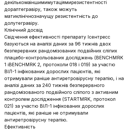
декількомаіншимимутаціямирезистентності
доралтегравіру, також можуть
матиклінічнозначущу резистентність до
долутегравіру.
Клінічний досвід
Свідчення ефективності препарату Ісентресс
базуються на аналізі даних за 96 тижнів двох
безперервних рандомізованих подвійних сліпих
плацебо-контрольованих досліджень (BENCHMRK
1 іBENCHMRK 2, протоколи 018 і 019) за участю
ВІЛ-1 інфікованих дорослих пацієнтів, які
отримували раніше антиретровірусну терапію, і на
аналізі даних за 240 тижнів безперервного
рандомізованого подвійного сліпого з активним
контролем дослідження (STARTMRK, протокол
021) за участю ВІЛ-1 інфікованих дорослих
пацієнтів, які раніше не отримували
антиретровірусну терапію.
Ефективність