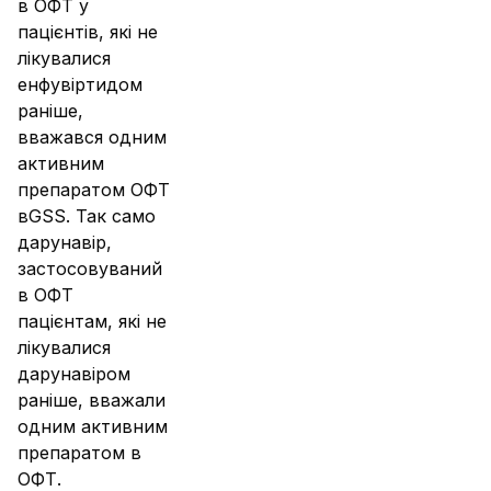
в ОФТ у
пацієнтів, які не
лікувалися
енфувіртидом
раніше,
вважався одним
активним
препаратом ОФТ
вGSS. Так само
дарунавір,
застосовуваний
в ОФТ
пацієнтам, які не
лікувалися
дарунавіром
раніше, вважали
одним активним
препаратом в
ОФТ.