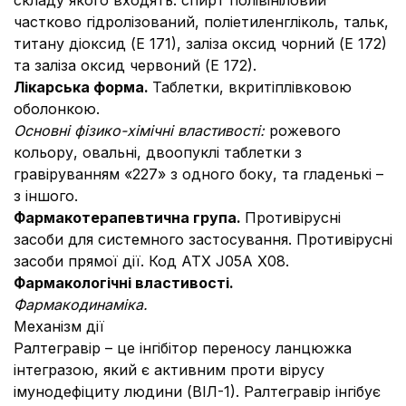
складу якого входять: спирт полівініловий
частково гідролізований, поліетиленгліколь, тальк,
титану діоксид (Е 171), заліза оксид чорний (Е 172)
та заліза оксид червоний (Е 172).
Лікарська форма.
Таблетки, вкритіплівковою
оболонкою.
Основні фізико-хімічні властивості:
рожевого
кольору, овальні, двоопуклі таблетки з
гравіруванням «227» з одного боку, та гладенькі –
з іншого.
Фармакотерапевтична група.
Противірусні
засоби для системного застосування. Противірусні
засоби прямої дії. Код АТХ J05A Х08.
Фармакологічні властивості.
Фармакодинаміка.
Механізм дії
Ралтегравір – це інгібітор переносу ланцюжка
інтегразою, який є активним проти вірусу
імунодефіциту людини (ВІЛ-1). Ралтегравір інгібує