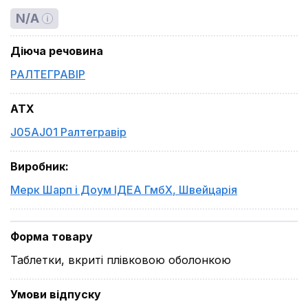
N/A
Діюча речовина
РАЛТЕГРАВІР
ATX
J05AJ01 Ралтегравір
Виробник
:
Мерк Шарп і Доум ІДЕА ГмбХ
,
Швейцарія
Форма товару
Таблетки, вкриті плівковою оболонкою
Умови відпуску