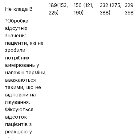
189(153,
156 (121,
332 (275,
329(2
Не клада В
225)
190)
388)
398)
†Обробка
відсутніх
значень:
пацієнти, які не
зробили
потрібних
вимірювань у
належні терміни,
вважаються
такими, що не
відповіли на
лікування.
Фіксуються
відсоток
пацієнтів з
реакцією у