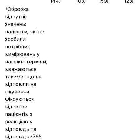
144)
103)
159)
123)
†Обробка
відсутніх
значень:
пацієнти, які не
зробили
потрібних
вимірювань у
належні терміни,
вважаються
такими, що не
відповіли на
лікування.
Фіксуються
відсоток
пацієнтів з
реакцією у
відповідь та
відповідний95