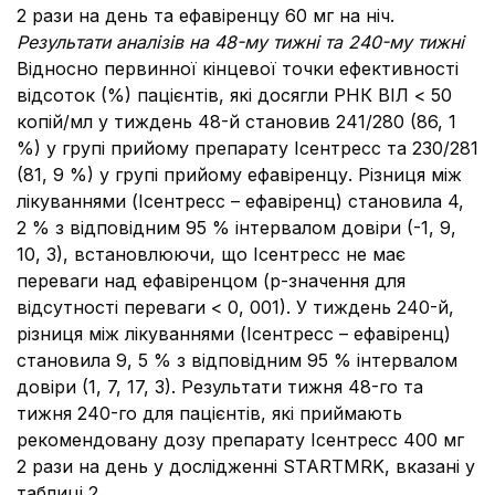
2 рази на день та ефавіренцу 60 мг на ніч.
Результати аналізів на 48-му тижні та 240-му тижні
Відносно первинної кінцевої точки ефективності
відсоток (%) пацієнтів, які досягли РНК ВІЛ < 50
копій/мл у тиждень 48-й становив 241/280 (86, 1
%) у групі прийому препарату Ісентресс та 230/281
(81, 9 %) у групі прийому ефавіренцу. Різниця між
лікуваннями (Ісентресс – ефавіренц) становила 4,
2 % з відповідним 95 % інтервалом довіри (-1, 9,
10, 3), встановлюючи, що Ісентресс не має
переваги над ефавіренцом (p-значення для
відсутності переваги < 0, 001). У тиждень 240-й,
різниця між лікуваннями (Ісентресс – ефавіренц)
становила 9, 5 % з відповідним 95 % інтервалом
довіри (1, 7, 17, 3). Результати тижня 48-го та
тижня 240-го для пацієнтів, які приймають
рекомендовану дозу препарату Ісентресс 400 мг
2 рази на день у дослідженні STARTMRK, вказані у
таблиці 2.