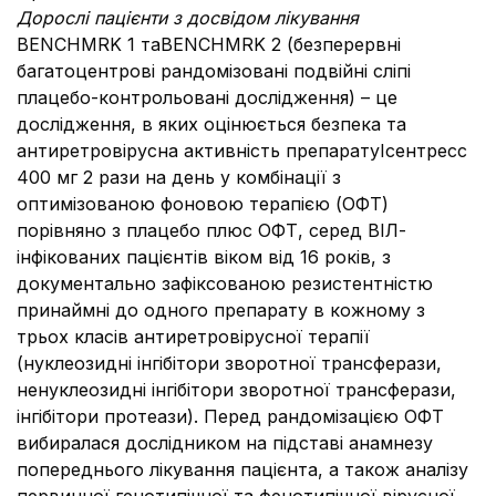
Дорослі пацієнти з досвідом лікування
BENCHMRK 1 таBENCHMRK 2 (безперервні
багатоцентрові рандомізовані подвійні сліпі
плацебо-контрольовані дослідження) – це
дослідження, в яких оцінюється безпека та
антиретровірусна активність препаратуІсентресс
400 мг 2 рази на день у комбінації з
оптимізованою фоновою терапією (ОФТ)
порівняно з плацебо плюс ОФТ, серед ВІЛ-
інфікованих пацієнтів віком від 16 років, з
документально зафіксованою резистентністю
принаймні до одного препарату в кожному з
трьох класів антиретровірусної терапії
(нуклеозидні інгібітори зворотної трансферази,
ненуклеозидні інгібітори зворотної трансферази,
інгібітори протеази). Перед рандомізацією ОФТ
вибиралася дослідником на підставі анамнезу
попереднього лікування пацієнта, а також аналізу