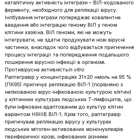
каталітичну активність інтегрази – ВІЛ-кодованого
ферменту, необхідного для реплікації вірусу.
Інгібування інтегрази попереджає ковалентне
введення або інтеграцію геному ВІЛ у геном
клітини хазяїна. ВІЛ геноми, які не можуть
інтегрувати, не здатні продукувати нові вірусні
частинки, внаслідок чого відбувається пригнічення
процесу інтеграції та попередження подальшого
поширення вірусної інфекції в організмі.
Противірусна активність
in vitro
Ралтегравір у концентраціях 31±20 нмоль на 95 %
(ПК95) пригнічує реплікацію ВІЛ-1 (порівняно з
нелікованою вірус-інфікованою культурою клітин)
у клітинних культурах людських Т-лімфоцитів, що
були інфіковані адаптованим до культур клітин
варіантом H9ІІІВ ВІЛ-1. Крім того, ралтегравір
пригнічував реплікацію вірусу у культурах
людських мітоген-активованих мононуклеарів
периферичної крові, інфікованих різними