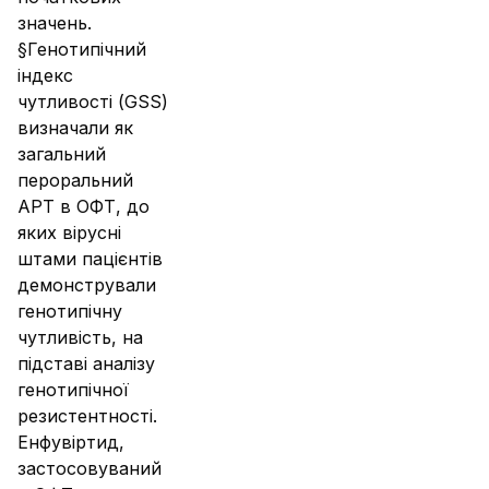
значень.
§Генотипічний
індекс
чутливості (GSS)
визначали як
загальний
пероральний
АРТ в ОФТ, до
яких вірусні
штами пацієнтів
демонстрували
генотипічну
чутливість, на
підставі аналізу
генотипічної
резистентності.
Енфувіртид,
застосовуваний