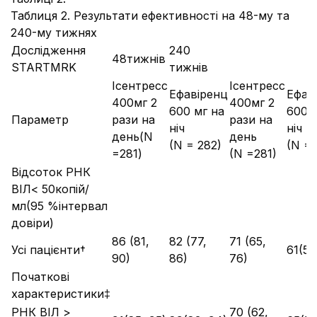
Таблиця 2. Результати ефективності на 48-му та
240-му тижнях
Дослідження
240
48тижнів
STARTMRK
тижнів
Ісентресс
Ісентресс
Ефавіренц
Ефав
400мг 2
400мг 2
600 мг на
600 
Параметр
рази на
рази на
ніч
ніч
день(N
день
(N = 282)
(N = 
=281)
(N =281)
Відсоток РНК
ВІЛ< 50копій/
мл(95 %інтервал
довіри)
86 (81,
82 (77,
71 (65,
Усі пацієнти†
61(55
90)
86)
76)
Початкові
характеристики‡
РНК ВІЛ >
70 (62,