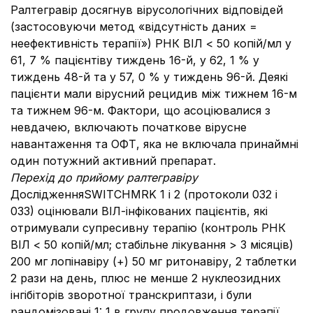
Ралтегравір досягнув вірусологічних відповідей
(застосовуючи метод «відсутність даних =
неефективність терапії») РНК ВІЛ < 50 копій/мл у
61, 7 % пацієнтіву тиждень 16-й, у 62, 1 % у
тиждень 48-й та у 57, 0 % у тиждень 96-й. Деякі
пацієнти мали вірусний рецидив між тижнем 16-м
та тижнем 96-м. Фактори, що асоціювалися з
невдачею, включають початкове вірусне
навантаження та ОФТ, яка не включала принаймні
один потужний активний препарат.
Перехід до прийому ралтегравіру
ДослідженняSWITCHMRK 1 і 2 (протоколи 032 і
033) оцінювали ВІЛ-інфікованих пацієнтів, які
отримували супресивну терапію (контроль РНК
ВІЛ < 50 копій/мл; стабільне лікування > 3 місяців)
200 мг лопінавіру (+) 50 мг ритонавіру, 2 таблетки
2 рази на день, плюс не менше 2 нуклеозидних
інгібіторів зворотної транскриптази, і були
рандомізовані 1: 1 в групу продовження терапії