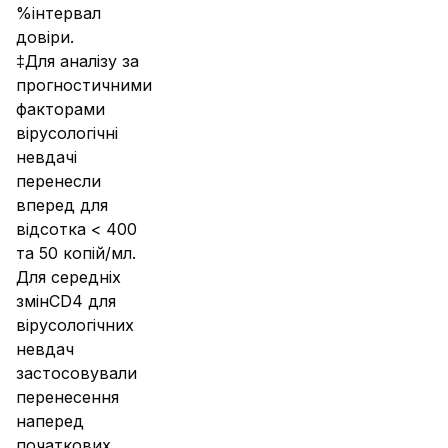
%інтервал
довіри.
‡Для аналізу за
прогностичними
факторами
вірусологічні
невдачі
перенесли
вперед для
відсотка < 400
та 50 копій/мл.
Для середніх
змінCD4 для
вірусологічних
невдач
застосовували
перенесення
наперед
початкових