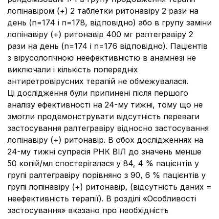
лопінавіром (+) 2 таблетки ритонавіру 2 рази на
день (n=174 і n=178, відповідно) або в групу заміни
лопінавіру (+) ритонавір 400 мг ралтегравіру 2
рази на день (n=174 і n=176 відповідно). Пацієнтів
з вірусологічною неефективністю в анамнезі не
виключали і кількість попередніх
антиретровірусних терапій не обмежувалася.
Ці дослідження були припинені після першого
аналізу ефективності на 24-му тижні, тому що не
змогли продемонструвати відсутність переваги
застосування ралтегравіру відносно застосування
лопінавіру (+) ритонавір. В обох дослідженнях на
24-му тижні супресія РНК ВІЛ до значень менше
50 копій/мл спостерігалася у 84, 4 % пацієнтів у
групі ралтегравіру порівняно з 90, 6 % пацієнтів у
групі лопінавіру (+) ритонавір, (відсутність даних =
неефективність терапії). В розділі «Особливості
застосування» вказано про необхідність