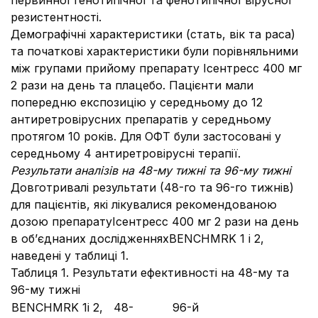
первинної генотипічної та фенотипічної вірусної
резистентності.
Демографічні характеристики (стать, вік та раса)
та початкові характеристики були порівняльними
між групами прийому препарату Ісентресс 400 мг
2 рази на день та плацебо. Пацієнти мали
попередню експозицію у середньому до 12
антиретровірусних препаратів у середньому
протягом 10 років. Для ОФТ були застосовані у
середньому 4 антиретровірусні терапії.
Результати аналізів на 48-му тижні та 96-му тижні
Довготривалі результати (48-го та 96-го тижнів)
для пацієнтів, які лікувалися рекомендованою
дозою препаратуІсентресс 400 мг 2 рази на день
в об’єднаних дослідженняхBENCHMRK 1 і 2,
наведені у таблиці 1.
Таблиця 1. Результати ефективності на 48-му та
96-му тижні
BENCHMRK 1і 2,
48-
96-й