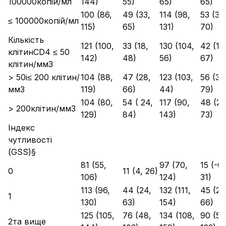
100000копій/мл
144)
55)
65)
65)
100 (86,
49 (33,
114 (98,
53 (36
≤ 100000копій/мл
115)
65)
131)
70)
Кількість
121 (100,
33 (18,
130 (104,
42 (17,
клітинCD4 ≤ 50
142)
48)
56)
67)
клітин/мм3
> 50і≤ 200 клітин/
104 (88,
47 (28,
123 (103,
56 (34
мм3
119)
66)
44)
79)
104 (80,
54 ( 24,
117 (90,
48 (23
> 200клітин/мм3
129)
84)
143)
73)
Індекс
чутливості
(GSS)§
81 (55,
97 (70,
15 (-0,
0
11 (4, 26)
106)
124)
31)
113 (96,
44 (24,
132 (111,
45 (24
1
130)
63)
154)
66)
125 (105,
76 (48,
134 (108,
90 (57
2та вище