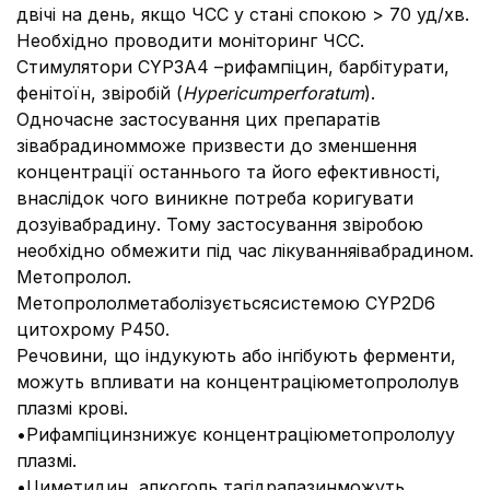
двічі на день, якщо ЧСС у стані спокою > 70 уд/хв.
Необхідно проводити моніторинг ЧСС.
Стимулятори CYP3A4 –рифампіцин, барбітурати,
фенітоїн, звіробій (
Hypericum
perforatum
).
Одночасне застосування цих препаратів
зівабрадиномможе призвести до зменшення
концентрації останнього та його ефективності,
внаслідок чого виникне потреба коригувати
дозуівабрадину. Тому застосування звіробою
необхідно обмежити під час лікуванняівабрадином.
Метопролол.
Метопрололметаболізуєтьсясистемою CYP2D6
цитохрому P450.
Речовини, що індукують або інгібують ферменти,
можуть впливати на концентраціюметопрололув
плазмі крові.
•Рифампіцинзнижує концентраціюметопрололуу
плазмі.
•Циметидин, алкоголь тагідралазинможуть