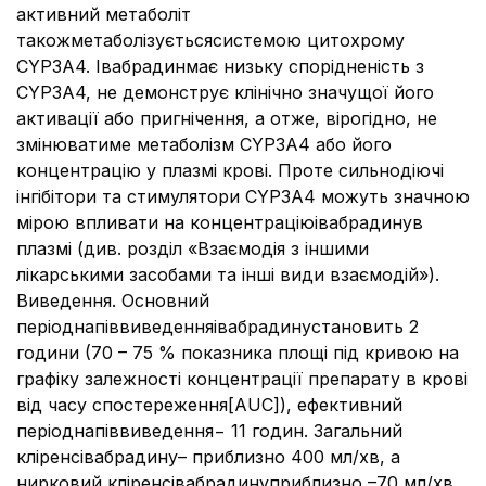
активний метаболіт
такожметаболізуєтьсясистемою цитохрому
CYP3A4. Івабрадинмає низьку спорідненість з
CYP3A4, не демонструє клінічно значущої його
активації або пригнічення, а отже, вірогідно, не
змінюватиме метаболізм CYP3A4 або його
концентрацію у плазмі крові. Проте сильнодіючі
інгібітори та стимулятори CYP3A4 можуть значною
мірою впливати на концентраціюівабрадинув
плазмі (див. розділ «Взаємодія з іншими
лікарськими засобами та інші види взаємодій»).
Виведення. Основний
періоднапіввиведенняівабрадинустановить 2
години (70 – 75 % показника площі під кривою на
графіку залежності концентрації препарату в крові
від часу спостереження[AUC]), ефективний
періоднапіввиведення− 11 годин. Загальний
кліренсівабрадину– приблизно 400 мл/хв, а
нирковий кліренсівабрадинуприблизно –70 мл/хв.