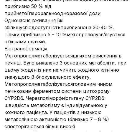
приблизно 50 % від
прийнятоїпероральноодноразової дози.
Одночасне вживання їжі
збільшуєбіодоступністьприблизнона 30-40 %.
Тільки приблизно 5 – 10 %метопрололузв’язується
з білками плазми.
Біотрансформація.
Метопрололметаболізуєтьсяшляхом окислення в
печінці. Було виявлено 3 основних метаболіти, при
цьому жоден із них не чинить жодного клінічно
значущого β-блокувального ефекту.
Метопрололметаболізуєтьсяголовним чином
печінковим ферментом системи цитохрому
CYP2D6. Черезполіморфністьгену CYP2D6
швидкість метаболізму є індивідуальною у
кожного пацієнта. У пацієнтів з низькою
метаболічною активністю (близько 7 – 8 %)
спостерігаються більш високі