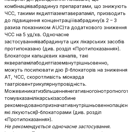
комбінаціяівабрадинуз препаратами, що знижують
ЧСС, такими якдилтіаземтаверапаміл, призводить
до підвищення концентраціїівабрадину(в 2 – 3
разиза показником AUC)та додаткового зниження
ЧСС на 5 уд/хв. Одночасне
застосуванняівабрадинута цих лікарських засобів
протипоказано (див. розділ «Протипоказання»).
Блокатори кальцієвих каналів, такі
якверапамілабодилтіаземвнутрішньовенно,
можуть посилювати дію β-блокаторів на зниження
АТ, ЧСС, скоротливість міокарда
таатріовентрикулярнупровідність.
Можевиникатизбільшеннянегативногоінотропногота
томувказанілікарськізасобине
рекомендованопризначативнутрішньовеннопацієнт
які лікуютьсяβ-блокаторами (див. розділ
«Протипоказання»).
Не рекомендується одночасне застосування.