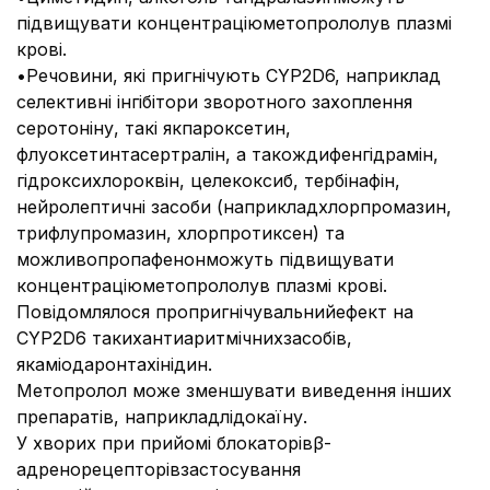
підвищувати концентраціюметопрололув плазмі
крові.
•Речовини, які пригнічують CYP2D6, наприклад
селективні інгібітори зворотного захоплення
серотоніну, такі якпароксетин,
флуоксетинтасертралін, а такождифенгідрамін,
гідроксихлороквін, целекоксиб, тербінафін,
нейролептичні засоби (наприкладхлорпромазин,
трифлупромазин, хлорпротиксен) та
можливопропафенонможуть підвищувати
концентраціюметопрололув плазмі крові.
Повідомлялося пропригнічувальнийефект на
CYP2D6 такихантиаритмічнихзасобів,
якаміодаронтахінідин.
Метопролол може зменшувати виведення інших
препаратів, наприкладлідокаїну.
У хворих при прийомі блокаторівβ-
адренорецепторівзастосування