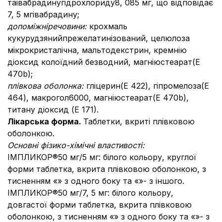
таівабрадинугідрохлориду8, 085 мг, що відповідає
7, 5 мгівабрадину;
допомiжнi
речовини
:
крохмаль
кукурудзянийпрежелатинізований, целюлоза
мікрокристалічна, мальтодекстрин, кремнію
діоксид колоїдний безводний, магніюстеарат(Е
470b);
плівкова оболонка:
гліцерин(E 422), гіпромелоза(E
464), макрогол6000, магніюстеарат(Е 470b),
титану діоксид (Е 171).
Лікарська форма.
Таблетки, вкриті плівковою
оболонкою.
Основні фізико-хімічні властивості:
ІМПЛИКОР®50 мг/5 мг:
білого кольору, круглої
форми таблетка, вкрита плівковою оболонкою, з
тисненням «» з одного боку та «»- з іншого.
ІМПЛИКОР®50 мг/7, 5 мг:
білого кольору,
довгастої форми таблетка, вкрита плівковою
оболонкою, з тисненням «» з одного боку та «»- з