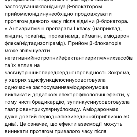
застосуванняклонідинуз β-блокатором
прийомклонідинунеобхідно продовжувати
протягом деякого часу після відміни β-блокатора.
• Антиаритмічні препарати І класу (наприклад,
хінідин, токаїнід, прокаїнамід, аймалін, аміодарон,
флекаїнідтадизопірамід). Прийом β-блокаторів
може збільшувати
негативнийінотропнийефектантиаритмічнихзасобів
та їх вплив на
часвнутрішньопередсердноїпровідності. Зокрема,
у хворих здисфункцієюсинусовоговузла
одночасне застосуванняаміодаронуможе
викликати додаткові електрофізіологічні ефекти, у
тому числі брадикардію, зупинкусинусовоговузла
таатріовентрикулярнублокаду. Аміодаронмає
дуже довгий періоднапіввиведення(приблизно 50
днів). Це означає, що ефекти взаємодії можуть
виникати протягом тривалого часу після