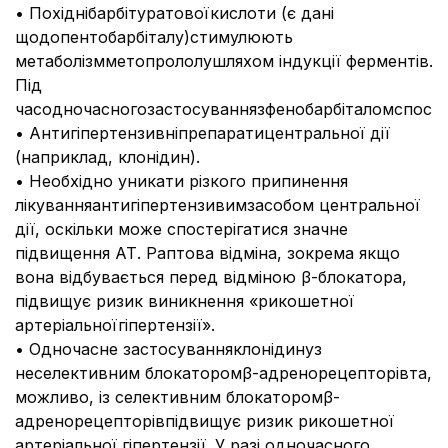
• Похіднібарбітуратовоїкислоти (є дані
щодопентобарбіталу)стимулюють
метаболізмметопрололушляхом індукції ферментів.
Під
часодночасногозастосуваннязфенобарбіталомспостер
• Антигіпертензивніпрепаратицентральної дії
(наприклад, клонідин).
• Необхідно уникати різкого припинення
лікуванняантигіпертензивимзасобом центральної
дії, оскільки може спостерігатися значне
підвищення АТ. Раптова відміна, зокрема якщо
вона відбувається перед відміною β-блокатора,
підвищує ризик виникнення «рикошетної
артеріальноїгіпертензії».
• Одночасне застосуванняклонідинуз
неселективним блокаторомβ-адренорецепторівта,
можливо, із селективним блокаторомβ-
адренорецепторівпідвищує ризик рикошетної
артеріальної гіпертензії. У разі одночасного