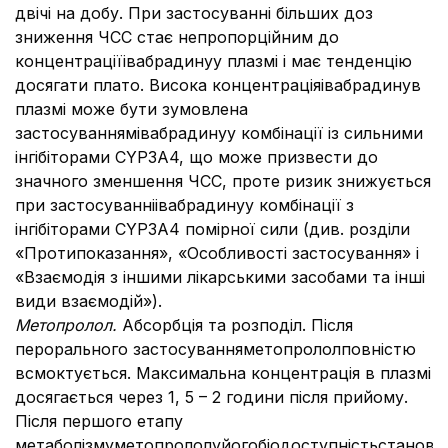
двічі на добу. При застосуванні більших доз
зниження ЧСС стає непропорційним до
концентраціїівабрадинуу плазмі і має тенденцію
досягати плато. Висока концентраціяівабрадинув
плазмі може бути зумовлена
застосуваннямівабрадинуу комбінації із сильними
інгібіторами CYP3A4, що може призвести до
значного зменшення ЧСС, проте ризик знижується
при застосуванніівабрадинуу комбінації з
інгібіторами CYP3A4 помірної сили (див. розділи
«Протипоказання», «Особливості застосування» і
«Взаємодія з іншими лікарськими засобами та інші
види взаємодій»).
Метопролол
.
Абсорбція та розподіл. Після
перорального застосуванняметопрололповністю
всмоктується. Максимальна концентрація в плазмі
досягається через 1, 5 – 2 години після прийому.
Після першого етапу
метаболізмуметопрололуйогобіодоступністьстанови