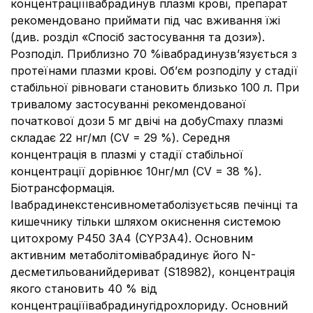
концентраціїівабрадинув плазмі крові, препарат
рекомендовано приймати під час вживання їжі
(див. розділ «Спосіб застосування та дози»).
Розподіл. Приблизно 70 %івабрадинузв’язується з
протеїнами плазми крові. Об’єм розподілу у стадії
стабільної рівноваги становить близько 100 л. При
тривалому застосуванні рекомендованої
початкової дози 5 мг двічі на добуCmaxу плазмі
складає 22 нг/мл (CV = 29 %). Середня
концентрація в плазмі у стадії стабільної
концентрації дорівнює 10нг/мл (CV = 38 %).
Біотрансформація.
Івабрадинекстенсивнометаболізуєтьсяв печінці та
кишечнику тільки шляхом окиснення системою
цитохрому P450 3A4 (CYP3A4). Основним
активним метаболітомівабрадинує його N-
десметильованийдериват (S18982), концентрація
якого становить 40 % від
концентраціїівабрадинугідрохлориду. Основний