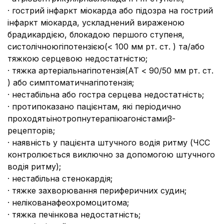
· гострий інфаркт міокарда або підозра на гострий
інфаркт міокарда, ускладнений вираженою
брадикардією, блокадою першого ступеня,
систолічноюгіпотензією(< 100 мм рт. ст. ) та/або
тяжкою серцевою недостатністю;
· тяжка артеріальнагіпотензія(АТ < 90/50 мм рт. ст.
) або симптоматичнагіпотензія;
· нестабільна або гостра серцева недостатність;
· протипоказано пацієнтам, які періодично
проходятьінотропнутерапіюагоністамиβ-
рецепторів;
· наявність у пацієнта штучного водія ритму (ЧСС
контролюється виключно за допомогою штучного
водія ритму);
· нестабільна стенокардія;
· тяжке захворювання периферичних судин;
· нелікованафеохромоцитома;
· тяжка печінкова недостатність;