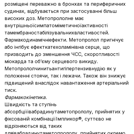
розміщені переважно в бронхах та периферичних
судинах, відбувається при застосуванні більш
високих доз. Метопрололне має
внутрішньоїсимпатоміметичноїактивності
тамембраностабілізувальнихвластивостей.
Фармакодинамічніефекти. Метопролол пригнічує
або інгібує ефекткатехоламінівна серце, що
призводить до зменшення ЧСС, скоротливості
міокарда та об’єму серцевого викиду.
Метопрололчинитьантигіпертензивнудію як у
положенні стоячи, так і лежачи. Також він знижує
підвищений внаслідок навантаження артеріальний
тиск.
Фармакокінетика.
Швидкість та ступінь
абсорбціїівабрадинутаметопрололу, прийнятих у
фіксованій комбінаціїІмпликор®, суттєво не
відрізняються від таких
дляівабрадинутаметопрололу, прийнятих окремо.