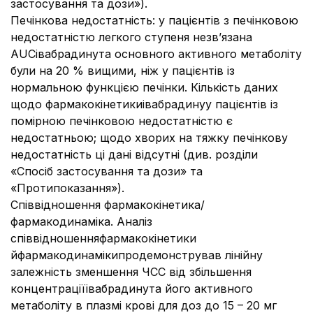
застосування та дози»).
Печінкова недостатність: у пацієнтів з печінковою
недостатністю легкого ступеня незв’язана
AUCівабрадинута основного активного метаболіту
були на 20 % вищими, ніж у пацієнтів із
нормальною функцією печінки. Кількість даних
щодо фармакокінетикиівабрадинуу пацієнтів із
помірною печінковою недостатністю є
недостатньою; щодо хворих на тяжку печінкову
недостатність ці дані відсутні (див. розділи
«Спосіб застосування та дози» та
«Протипоказання»).
Співвідношення фармакокінетика/
фармакодинаміка. Аналіз
співвідношенняфармакокінетики
йфармакодинамікипродемонстрував лінійну
залежність зменшення ЧСС від збільшення
концентраціїівабрадинута його активного
метаболіту в плазмі крові для доз до 15 – 20 мг