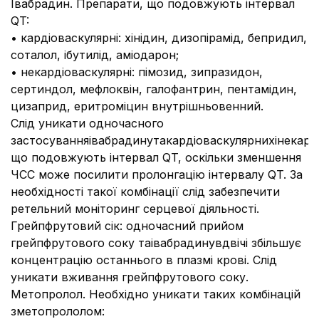
Івабрадин. Препарати, що подовжують інтервал
QT:
• кардіоваскулярні: хінідин, дизопірамід, бепридил,
соталол, ібутилід, аміодарон;
• некардіоваскулярні: пімозид, зипразидон,
сертиндол, мефлоквін, галофантрин, пентамідин,
цизаприд, еритроміцин внутрішньовенний.
Слід уникати одночасного
застосуванняівабрадинутакардіоваскулярнихінекард
що подовжують інтервал QT, оскільки зменшення
ЧСС може посилити пролонгацію інтервалу QT. За
необхідності такої комбінації слід забезпечити
ретельний моніторинг серцевої діяльності.
Грейпфрутовий сік: одночасний прийом
грейпфрутового соку таівабрадинувдвічі збільшує
концентрацію останнього в плазмі крові. Cлід
уникати вживання грейпфрутового соку.
Метопролол. Необхідно уникати таких комбінацій
зметопрололом: