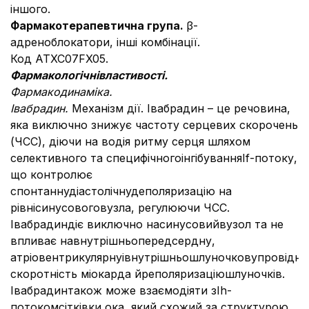
іншого.
Фармакотерапевтична
група.
β-
адреноблокатори, інші комбінації.
Код ATXC07FX05.
Фармакологiчнi
властивості.
Фармакодинаміка
.
Івабрадин
.
Механізм дії.
Івабрадин – це речовина,
яка виключно знижує частоту серцевих скорочень
(ЧСС), діючи на водія ритму серця шляхом
селективного та специфічногоінгібуванняІf-потоку,
що контролює
спонтаннудіастолічнудеполяризацію на
рівнісинусовоговузла, регулюючи ЧСС.
Івабрадиндіє виключно насинусовийвузол та не
впливає навнутрішньопередсердну,
атріовентрикулярнуівнутрішньошлуночковупровідніс
скоротність міокарда йреполяризаціюшлуночків.
Івабрадинтакож може взаємодіяти зІh-
потокомсітківки ока, який схожий за структурою