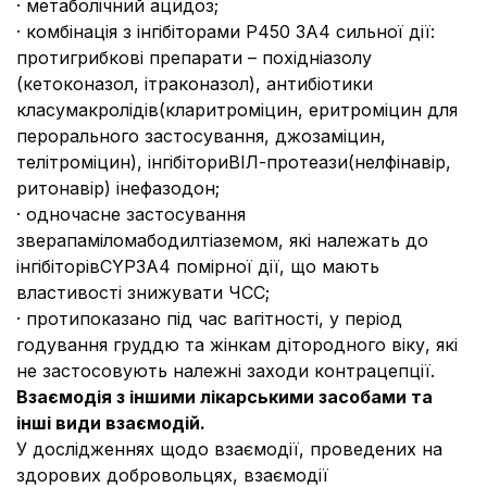
· метаболічний ацидоз;
· комбінація з інгібіторами P450 3A4 сильної дії:
протигрибкові препарати – похідніазолу
(кетоконазол, ітраконазол), антибіотики
класумакролідів(кларитроміцин, еритроміцин для
перорального застосування, джозаміцин,
телітроміцин), інгібіториВІЛ-протеази(нелфінавір,
ритонавір) інефазодон;
· одночасне застосування
зверапаміломабодилтіаземом, які належать до
інгібіторівCYP3A4 помірної дії, що мають
властивості знижувати ЧСС;
· протипоказано під час вагітності, у період
годування груддю та жінкам дітородного віку, які
не застосовують належні заходи контрацепції.
Взаємодія з іншими лікарськими засобами та
інші види взаємодій.
У дослідженнях щодо взаємодії, проведених на
здорових добровольцях, взаємодії