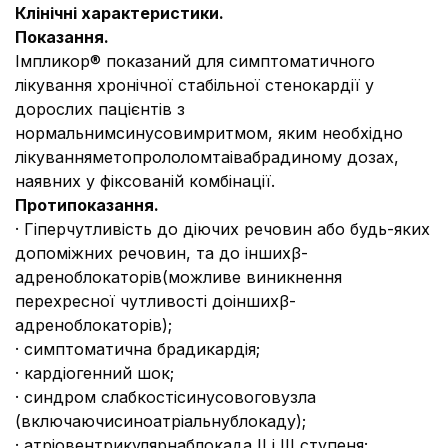
Клінічні характеристики.
Показання.
Імпликор® показаний для симптоматичного
лікування хронічної стабільної стенокардії у
дорослих пацієнтів з
нормальнимсинусовимритмом, яким необхідно
лікуванняметопрололомтаівабрадиному дозах,
наявних у фіксованій комбінації.
Протипоказання.
· Гіперчутливість до діючих речовин або будь-яких
допоміжних речовин, та до іншихβ-
адреноблокаторів(можливе виникнення
перехресної чутливості доіншихβ-
адреноблокаторів);
· симптоматична брадикардія;
· кардіогенний шок;
· синдром слабкостісинусовоговузла
(включаючисиноатріальнублокаду);
· атріовентрикулярнаблокада II і III ступеня;