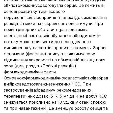
зІf-потокомсинусовоговузла серця. Це лежить в
основі розвитку тимчасового
порушеннясвітлосприйняттявнаслідок зменшення
реакції сітківки на яскраві світлові стимули. При
появі тригерних обставин (раптова зміна
освітлення) частковеінгібуванняівабрадиномІh-
потоку може призвести до несподіваного
виникнення у пацієнтівзорових феноменів. Зорові
феномени (фосфени) описують яктимчасове
підвищення яскравості на обмеженій ділянці поля
зору (див. розділ «Побічні реакції»).
Фармакодинамічніефекти.
Основноюфармакодинамічноювластивістюівабради
вибірковедозозалежнезниження ЧСС. При
застосуванніівабрадинуу рекомендованих
терапевтичних дозах (5 ̶ 7, 5 мг двічі на добу) ЧСС
знижується приблизно на 10 уд/хв у стані спокою
та при навантаженні. Це зменшує роботу серця та