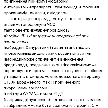
припинення прийомуаміодарону.
Антиаритмічніпрепарати, такі якхінідин, токаїнід,
прокаїнамід, аймалін, аміодарон,
флекаїнідтадизопірамід, можуть потенціювати
впливметопрололуна ЧСС
таатріовентрикулярнупровідність.
Комбінації, які потребують обережності при
застосуванні.
Івабрадин. Салуретики (тіазиднітапетльові):
гіпокалієміяпідвищує ризик розвитку аритмії.
Івабрадинможе спричинити виникнення
брадикардії, поєднання якої згіпокалієміюможе
спровокувати аритмію тяжкого ступеня, особливо
у пацієнтів із синдромом подовженого інтервалу
QT, як вродженого, так і спричиненого
лікарськими засобами.
Інгібітори CYP3A4 помірної дії
(наприкладфлуконазол): одночасне застосування
зівабрадиномможе бути розпочате з дози 2, 5 мг