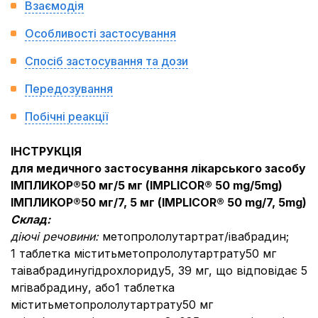
Взаємодія
Особливості застосування
Спосіб застосування та дози
Передозування
Побічні реакції
ІНСТРУКЦІЯ
для медичного застосування лікарського засобу
ІМПЛИКОР®50 мг/5 мг (
IMPLICOR
®
50 mg/5
mg
)
ІМПЛИКОР®50 мг/7, 5 мг (
IMPLICOR
®
50 mg/7, 5
mg
)
Склад:
діючі речовини:
метопрололутартрат/івабрадин;
1 таблетка міститьметопрололутартрату50 мг
таівабрадинугідрохлориду5, 39 мг, що відповідає 5
мгівабрадину, або1 таблетка
міститьметопрололутартрату50 мг