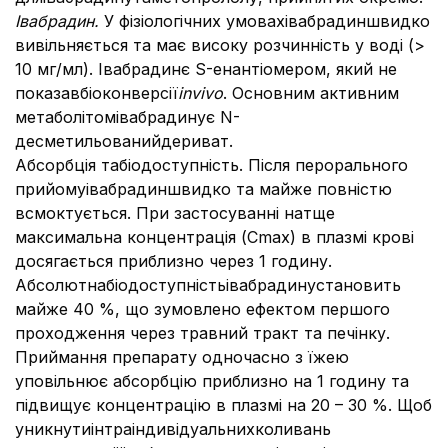
Івабрадин
.
У фізіологічних умовахівабрадиншвидко
вивільняється та має високу розчинність у воді (>
10 мг/мл). Івабрадинє S-енантіомером, який не
показавбіоконверсії
in
vivo
. Основним активним
метаболітомівабрадинує N-
десметильованийдериват.
Абсорбція табіодоступність. Після перорального
прийомуівабрадиншвидко та майже повністю
всмоктується. При застосуванні натще
максимальна концентрація (Cmax) в плазмі крові
досягається приблизно через 1 годину.
Абсолютнабіодоступністьівабрадинустановить
майже 40 %, що зумовлено ефектом першого
проходження через травний тракт та печінку.
Приймання препарату одночасно з їжею
уповільнює абсорбцію приблизно на 1 годину та
підвищує концентрацію в плазмі на 20 – 30 %. Щоб
уникнутиінтраіндивідуальнихколивань