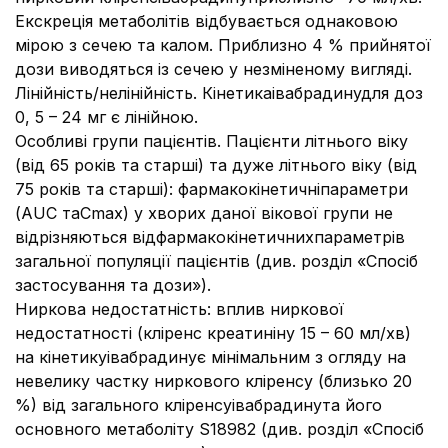
Екскреція метаболітів відбувається однаковою
мірою з сечею та калом. Приблизно 4 % прийнятої
дози виводяться із сечею у незміненому вигляді.
Лінійність/нелінійність. Кінетикаівабрадинудля доз
0, 5 – 24 мг є лінійною.
Особливі групи пацієнтів. Пацієнти літнього віку
(від 65 років та старші) та дуже літнього віку (від
75 років та старші): фармакокінетичніпараметри
(AUC таCmax) у хворих даної вікової групи не
відрізняються відфармакокінетичнихпараметрів
загальної популяції пацієнтів (див. розділ «Спосіб
застосування та дози»).
Ниркова недостатність: вплив ниркової
недостатності (кліренс креатиніну 15 – 60 мл/хв)
на кінетикуівабрадинує мінімальним з огляду на
невелику частку ниркового кліренсу (близько 20
%) від загального кліренсуівабрадинута його
основного метаболіту S18982 (див. розділ «Спосіб