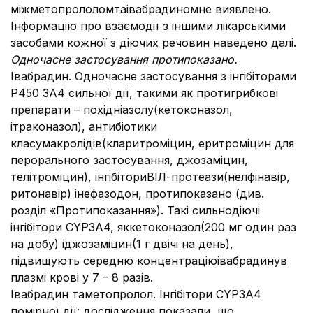
міжметопрололомтаівабрадиномне виявлено.
Інформацію про взаємодії з іншими лікарськими
засобами кожної з діючих речовин наведено далі.
Одночасне застосування протипоказано.
Івабрадин. Одночасне застосування з інгібіторами
P450 3A4 сильної дії, такими як протигрибкові
препарати – похідніазолу(кетоконазол,
ітраконазол), антибіотики
класумакролідів(кларитроміцин, еритроміцин для
перорального застосування, джозаміцин,
телітроміцин), інгібіториВІЛ-протеази(нелфінавір,
ритонавір) інефазодон, протипоказано (див.
розділ «Протипоказання»). Такі сильнодіючі
інгібітори CYP3A4, яккетоконазол(200 мг один раз
на добу) іджозаміцин(1 г двічі на день),
підвищують середню концентраціюівабрадинув
плазмі крові у 7 – 8 разів.
Івабрадин таметопролол. Інгібітори CYP3A4
помірної дії: дослідження показали, що