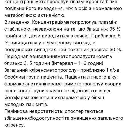
концентраціїметопрололув плазмі крові та більш
повільне його виведення, ніж в осіб з нормальною
метаболічною активністю.
Виведення. Концентраціяметопрололув плазмі є
стабільною, незважаючи на те, що більш ніж 95 %
прийнятої дози виводиться з сечею. Приблизно 5
% виводяться у незміненому вигляді, в
поодиноких випадках цей показник досягає 30 %.
Періоднапіввиведенняметопрололустановить
близько 3, 5 години (інтервал – 1 –9 годин).
Загальний кліренсметопрололу– приблизно 1 л/хв.
Особливі групи пацієнтів. Пацієнти літнього віку:
фармакокінетичніпараметриметопрололуу хворих
цієї вікової групи значно не відрізняються від
йогофармакокінетичнихпараметрів у більш
молодих пацієнтів.
Печінкова недостатність: спостерігаються
збільшеннябіодоступностіта зменшення загального
кліренсу.