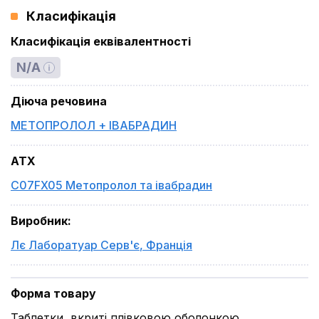
Класифікація
Класифікація еквівалентності
N/A
Діюча речовина
МЕТОПРОЛОЛ + ІВАБРАДИН
ATX
C07FX05 Метопролол та івабрадин
Виробник
:
Лє Лаборатуар Серв'є
,
Франція
Форма товару
Таблетки, вкриті плівковою оболонкою