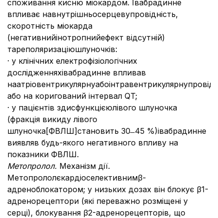
споживання кисню міокардом. Івабрадинне
впливає навнутрішньосерцевупровідність,
скоротність міокарда
(негативнийінотропнийефект відсутній)
тареполяризаціюшлуночків:
· у клінічних електрофізіологічних
дослідженняхівабрадинне впливав
наатріовентрикулярнуабоінтравентрикулярнупровідн
або на коригований інтервал QT;
· у пацієнтів здисфункцієюлівого шлуночка
(фракція викиду лівого
шлуночка[ФВЛШ]становить 30 ̶ 45 %)івабрадинне
виявляв будь-якого негативного впливу на
показники ФВЛШ.
Метопролол
.
Механізм дії.
Метопрололєкардіоселективнимβ-
адреноблокатором; у низьких дозах він блокує β1-
адренорецептори (які переважно розміщені у
серці), блокування β2-адренорецепторів, що