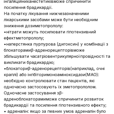
інгаляційниханестетиківможе спричинити
посилення брадикардії.
На початку лікування нижчезазначеними
лікарськими засобами може бути необхідним
зниження дозиметопрололу:
•нітрати можуть посилювати гіпотензивний
ефектметопрололу;
•наперстянка пурпурова (дигоксин) у комбінації з
блокаторамиβ-адренорецепторівможе
збільшувати часатріовентрикулярноїпровідності та
викликати брадикардію;
•блокаториβ-адренорецепторів(наприклад, очні
краплі) або інгібіторимоноаміноксидази(MAO):
необхідно контролювати стан пацієнтів, які
одночасно застосовують їх зметопрололом.
Одночасне застосування зβ-
адреноблокаторамиможе спричинити розвиток
брадикардії та посилення гіпотензивного ефекту;
• адреналін: якщо за певних умов адреналін було