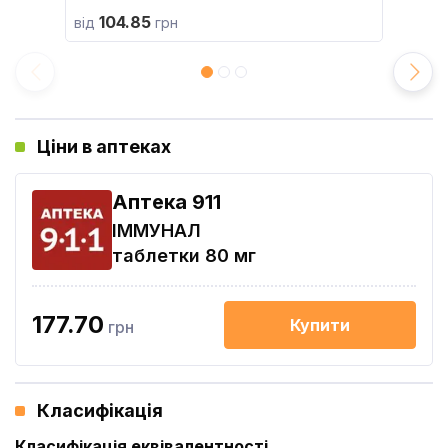
104.85
від
грн
Ціни в аптеках
Aптека 911
ІММУНАЛ
таблетки 80 мг
177.70
Купити
грн
Класифікація
Класифікація еквівалентності