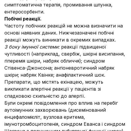
симптоматична терапія, промивання шлунка,
ентеросорбенти.
Побічні реакції.
Частоту побічних реакцій не можна визначити на
основі наявних даних. Нижчезазначені побічні
реакції можуть виникати в окремих випадках.
З боку імунної системи:
реакції підвищеної
чутливості (наприклад, свербіж, шкірні висипання,
гіперемія шкіри, набряк обличчя); синдром
Стівенса-Джонсона; ангіоневротичний набряк
шкіри; набряк Квінке; анафілактичний шок.
Препарати, що містять ехінацею, можуть
викликати алергічні реакції у пацієнтів зі
спадковою схильністю до алергії.
Були окремі повідомлення про вплив на перебіг
аутоімунних захворювань (дисемінований
енцефаломієліт, вузлова еритема,
імунотромбоцитопенія, синдром Еванса і синдром