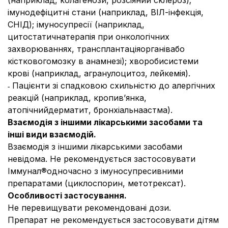
(наприклад, колагенози, розсіяний склероз);
імунодефіцитні стани (наприклад, ВІЛ-інфекція,
СНІД); імуносупресії (наприклад,
цитостатичнатерапія при онкологічних
захворюваннях, трансплантаціяорганівабо
кістковогомозку в анамнезі); хворобисистеми
крові (наприклад, агранулоцитоз, лейкемія).
˗ Пацієнти зі спадковою схильністю до алергічних
реакцій (наприклад, кропив’янка,
атопічнийдерматит, бронхіальнаастма).
Взаємодія з іншими лікарськими засобами та
інші види взаємодій.
Взаємодія з іншими лікарськими засобами
невідома. Не рекомендується застосовувати
Іммунал®одночасно з імуносупресивними
препаратами (циклоспорин, метотрексат).
Особливості застосування.
Не перевищувати рекомендовані дози.
Препарат не рекомендується застосовувати дітям