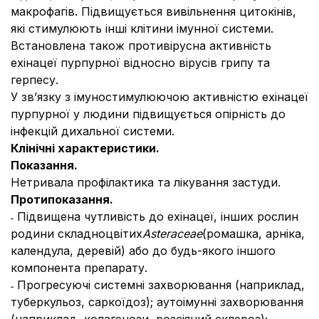
макрофагів. Підвищується вивільнення цитокінів,
які стимулюють інші клітини імунної системи.
Встановлена також противірусна активність
ехінацеї пурпурної відносно вірусів грипу та
герпесу.
У зв’язку з імуностимулюючою активністю ехінацеї
пурпурної у людини підвищується опірність до
інфекцій дихальної системи.
Клінічні характеристики.
Показання.
Нетривала профілактика та лікування застуди.
Протипоказання.
˗ Підвищена чутливість до ехінацеї, інших рослин
родини складноцвітих
Asteraceae
(ромашка, арніка,
календула, деревій) або до будь-якого іншого
компонента препарату.
˗ Прогресуючі системні захворювання (наприклад,
туберкульоз, саркоїдоз); аутоімунні захворювання