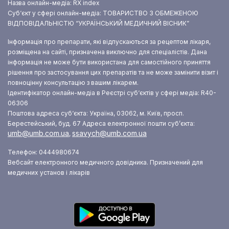
Назва онлайн-медіа: RX index
Суб‘єкт у сфері онлайн-медіа: ТОВАРИСТВО З ОБМЕЖЕНОЮ
ВІДПОВІДАЛЬНІСТЮ “УКРАЇНСЬКИЙ МЕДИЧНИЙ ВІСНИК”
Інформація про препарати, які відпускаються за рецептом лікаря,
розміщена на сайті, призначена виключно для спеціалістів. Дана
інформація не може бути використана для самостійного приняття
рішення про застосування цих препаратів та не може замінити візит і
повноцінну консультацію з вашим лікарем.
Ідентифікатор онлайн-медіа в Реєстрі суб‘єктів у сфері медіа: R40-
06306
Поштова адреса суб‘єкта: Україна, 03062, м. Київ, просп.
Берестейський, буд. 67
Адреса електронної пошти суб’єкта:
umb@umb.com.ua
ssavych@umb.com.ua
,
Телефон: 0444980674
Вебсайт електронного медичного довідника. Призначений для
медичних установ і лікарів