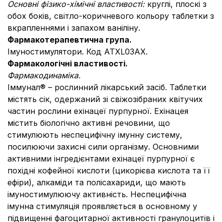
Основні фізико-хімічні властивості:
круглі, плоскі з
обох боків, світло-коричневого кольору таблетки з
вкрапленнями і запахом ваніліну.
Фармакотерапевтична група.
Імуностимулятори. Код АТХL03AX.
Фармакологічні властивості.
Фармакодинаміка.
Іммунал® – рослинний лікарський засіб. Таблетки
містять сік, одержаний зі свіжозібраних квітучих
частин рослини ехінацеї пурпурної. Ехінацея
містить біологічно активні речовини, що
стимулюють неспецифічну імунну систему,
посилюючи захисні сили організму. Основними
активними інгредієнтами ехінацеї пурпурної є
похідні кофейної кислоти (цикорієва кислота та її
ефіри), алкаміди та полісахариди, що мають
імуностимулюючу активність. Неспецифічна
імунна стимуляція проявляється в основному у
підвищенні фагоцитарної активності гранулоцитів і