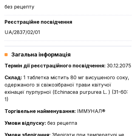
без рецепту
Реєстраційне посвідчення
UA/2837/02/01
Загальна інформація
Термін дії реєстраційного посвідчення
:
30.12.2075
Склад
:
1 таблетка містить 80 мг висушеного соку,
одержаного зі свіжозібраної трави квітучої
ехінацеї пурпурної (Echinacea purpurea L. ) (31-60:
1)
Торгівельне найменування
:
ІММУНАЛ®
Умови відпуску
:
без рецепта
Умови зберігання
:
Зберігати при температурі не