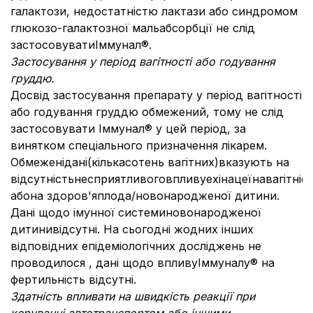
галактози, недостатністю лактази або синдромом
глюкозо-галактозної мальабсорбції не слід
застосовуватиІммунал®.
Застосування у період вагітності або годування
груддю.
Досвід застосування препарату у період вагітності
або годування груддю обмежений, тому не слід
застосовувати Іммунал® у цей період, за
винятком спеціального призначення лікарем.
Обмеженідані(кількасотень вагітних)вказують на
відсутністьнесприятливоговпливуехінацеїнавагітніс
абона здоров'яплода/новонародженої дитини.
Дані щодо імунної системиновонародженої
дитинивідсутні. На сьогодні жодних інших
відповідних епідеміологічних досліджень не
проводилося , дані щодо впливуІммуналу® на
фертильність відсутні.
Здатність впливати на швидкість реакції при