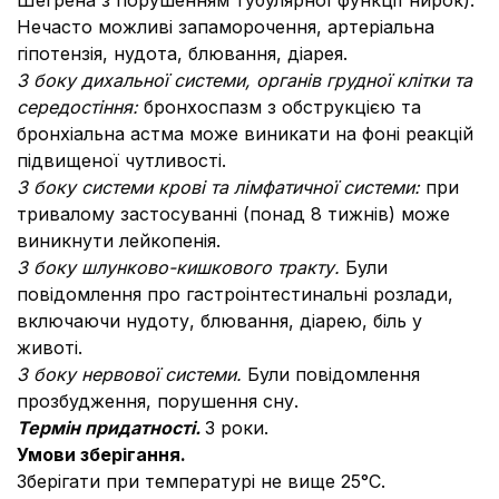
Шегрена з порушенням тубулярної функції нирок).
Нечасто можливі запаморочення, артеріальна
гіпотензія, нудота, блювання, діарея.
З боку дихальної системи, органів грудної клітки та
середостіння:
бронхоспазм з обструкцією та
бронхіальна астма може виникати на фоні реакцій
підвищеної чутливості.
З боку системи крові та лімфатичної системи:
при
тривалому застосуванні (понад 8 тижнів) може
виникнути лейкопенія.
З боку шлунково-кишкового тракту.
Були
повідомлення про гастроінтестинальні розлади,
включаючи нудоту, блювання, діарею, біль у
животі.
З боку нервової системи.
Були повідомлення
про
збудження, порушення сну.
Термін придатності.
3 роки.
Умови зберігання.
Зберігати при температурі не вище 25°С.