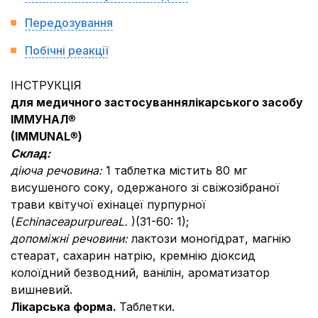
Передозування
Побічні реакції
ІНСТРУКЦІЯ
для медичного застосування
лікарського засобу
ІММУНАЛ
®
(
IMMUNAL
®
)
Склад:
діюча речовина:
1 таблетка містить 80 мг
висушеного соку, одержаного зі свіжозібраної
трави квітучої ехінацеї пурпурної
(
Echinacea
purpurea
L
.
)(31-60: 1);
допоміжні речовини:
лактози моногідрат, магнію
стеарат, сахарин натрію, кремнію діоксид
колоїдний безводний, ванілін, ароматизатор
вишневий.
Лікарська форма.
Таблетки.