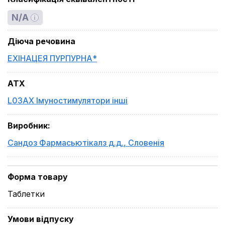
N/A
Діюча речовина
ЕХІНАЦЕЯ ПУРПУРНА*
ATX
L03AX Імуностимулятори інші
Виробник
:
Сандоз Фармасьютікалз д.д.
,
Словенія
Форма товару
Таблетки
Умови відпуску