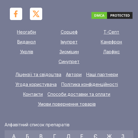
Неогабін
Сорцеф
Т-Септ
Виданол
Імупрет
Канефрон
Укрлів
Зиоміцин
Ларфікс
Синупрет
Ліцензії та свідоцтва
Автори
Наші партнери
Угода користувача
Політика конфіденційності
Контакти
Способи доставки та оплати
Умови повернення товарів
Алфавітний список препаратів
А
Б
В
Г
Д
Е
Є
Ж
З