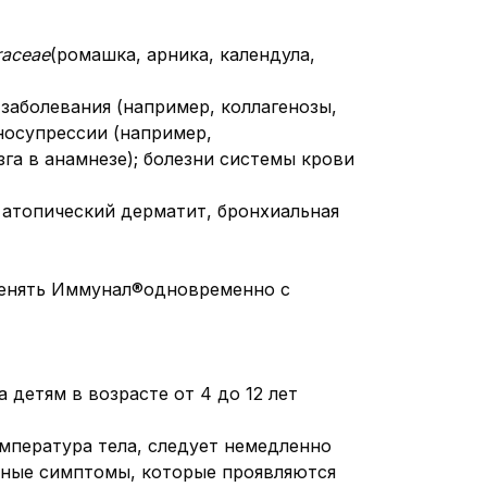
raceae
(ромашка, арника, календула,
заболевания (например, коллагенозы,
носупрессии (например,
га в анамнезе); болезни системы крови
 атопический дерматит, бронхиальная
менять Иммунал®одновременно с
детям в возрасте от 4 до 12 лет
емпература тела, следует немедленно
нные симптомы, которые проявляются