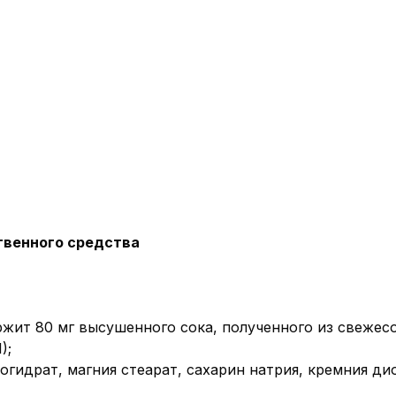
твенного средства
ержит 80 мг высушенного сока, полученного из свеже
);
огидрат, магния стеарат, сахарин натрия, кремния д