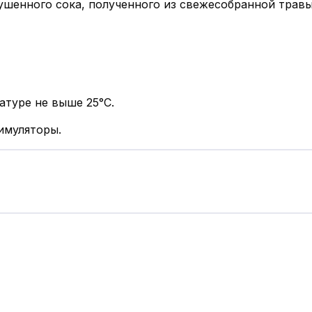
сушенного сока, полученного из свежесобранной тра
атуре не выше 25°С.
муляторы.