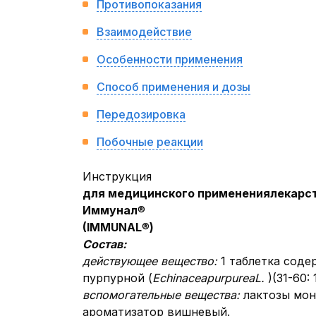
Противопоказания
Взаимодействие
Особенности применения
Способ применения и дозы
Передозировка
Побочные реакции
Инструкция
для медицинского применения
лекарс
Иммунал
®
(
IMMUNAL
®
)
Состав:
действующее вещество:
1 таблетка сод
пурпурной (
Echinacea
purpurea
L
.
)(31-60: 1
вспомогательные вещества:
лактозы мон
ароматизатор вишневый.