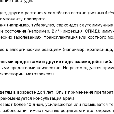
чение простуды.
цее, другим растениям семейства сложноцветных
Aste
компоненту препарата.
я (например, туберкулез, саркоидоз); аутоиммунные 
е состояния (например, ВИЧ-инфекция, СПИД); имму
еских заболеваниях, трансплантация или костного моз
ю к аллергическим реакциям (например, крапивница,
нными средствами и другие виды взаимодействий.
ными средствами неизвестно. Не рекомендуется при
клоспорин, метотрексат).
етям в возрасте до4 лет. Опыт применения препарата 
 рекомендуется консультация врача.
чезают более 10 дней, усиливаются или повышается т
ые заболевания имеют частые рецидивы и долговреме