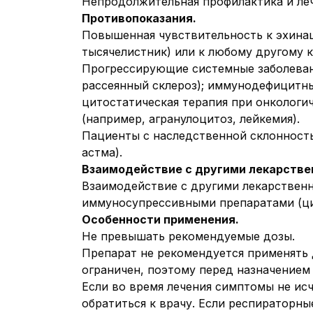
Непродолжительная профилактика и ле
Противопоказания.
Повышенная чувствительность к эхина
тысячелистник) или к любому другому 
Прогрессирующие системные заболевани
рассеянный склероз); иммунодефицитны
цитостатическая терапия при онкологич
(например, агранулоцитоз, лейкемия).
Пациенты с наследственной склонность
астма).
Взаимодействие с другими лекарстве
Взаимодействие с другими лекарствен
иммуносупрессивными препаратами (ци
Особенности применения.
Не превышать рекомендуемые дозы.
Препарат не рекомендуется применять д
ограничен, поэтому перед назначением
Если во время лечения симптомы не ис
обратиться к врачу. Если респираторн