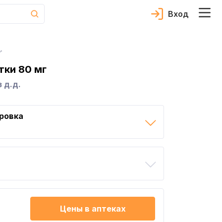
Вход
.
тки 80 мг
 д.д.
ровка
Цены в аптеках