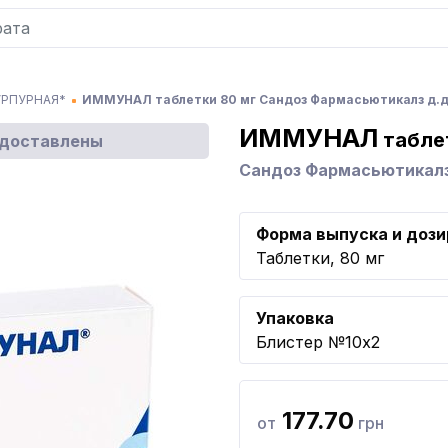
УРПУРНАЯ*
ИММУНАЛ таблетки 80 мг Сандоз Фармасьютикалз д.д
ИММУНАЛ
табле
едоставлены
Сандоз Фармасьютикалз
Форма выпуска и дози
Таблетки, 80 мг
Упаковка
Блистер №10x2
177.70
от
грн