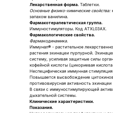
Лекарственная форма.
Таблетки.
Основные физико-химические свойства:
запахом ванилина.
Фармакотерапевтическая группа.
Иммуностимуляторы. Код АТХL03AX.
Фармакологические свойства.
Фармакодинамика.
Иммунал® - растительное лекарственно
растения эхинацеи пурпурной. Эхинац
систему, усиливая защитные силы орг
кофейной кислоты (цикориевая кислот
Неспецифическая иммунная стимуляция 
Повышается высвобождение цитокинов,
противовирусная активность эхинацеи 
В связи с иммуностимулирующей актив
дыхательной системы.
Клинические характеристики.
Показания.