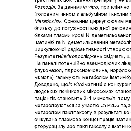
тракті на всмоктування препарату не ви
Розподіл.
За даними
in vitro
, при клінічн
(головним чином з альбуміном і кислим 
Метаболізм.
Основним циркулюючим мет
близьку до потужності вихідної речовин
білками плазми крові N-деметильованого
Іматиніб та N-деметильований метаболі
циркулюючої радіоактивності утворюють
Результати
invitro
досліджень свідчать, 
На панелі потенційно взаємодіючих ліка
флуконазол, гідроксисечовина, норфлокс
мкмоль) гальмують метаболізм іматинібу
Доведено, що
in vitro
іматиніб є конкуре
людських печінкових мікросомах станови
пацієнтів становить 2-4 мкмоль/л, том
метаболізуються за участю CYP2D6 та/аб
метаболізм паклітакселу в результаті ко
очікувана плазмова концентрація іматин
фторурацилу або паклітакселу з іматині