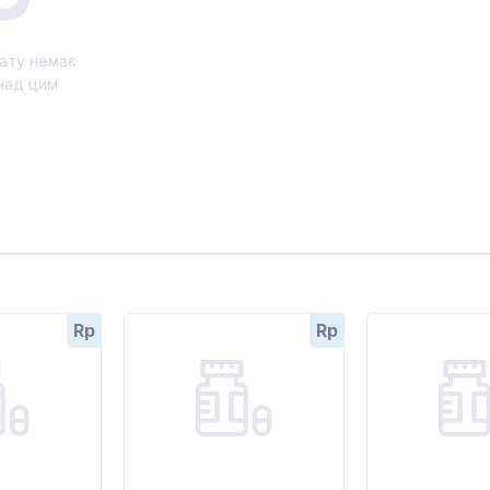
ату немає
над цим
Rp
Rp