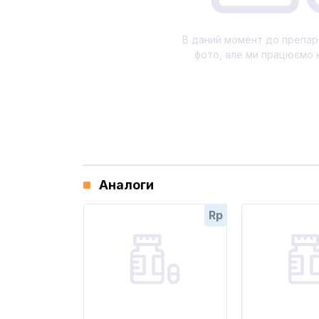
В даний момент до препар
фото, але ми працюємо 
Аналоги
Rp