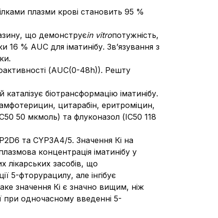
 білками плазми крові становить 95 %
азину, що демонструє
in vitro
потужність,
и 16 % AUC для іматинібу. Зв’язування з
ки.
оактивності (AUC(0-48h)). Решту
каталізує біотрансформацію іматинібу.
 амфотерицин, цитарабін, еритроміцин,
С50 50 мкмоль) та флуконазол (ІС50 118
P2D6 та CYP3A4/5. Значення Кі на
плазмова концентрація іматинібу у
 лікарських засобів, що
ї 5-фторурацилу, але інгібує
аке значення Кі є значно вищим, ніж
ії при одночасному введенні 5-