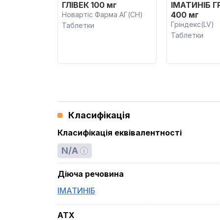
ГЛІВЕК 100 мг
ІМАТИНІБ Г
400 мг
Новартіс Фарма АГ(CH)
Гріндекс(LV)
Таблетки
Таблетки
Класифікація
Класифікація еквівалентності
N/A
Діюча речовина
ІМАТИНІБ
ATX