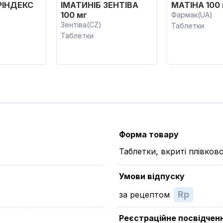
РІНДЕКС
ІМАТИНІБ ЗЕНТІВА
МАТІНА 100
100 мг
Фармак(UA)
Зентіва(CZ)
Таблетки
Таблетки
Форма товару
Таблетки, вкриті плівко
Умови відпуску
Rp
за рецептом
Реєстраційне посвідчен