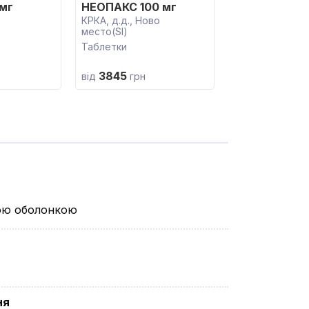
 мг
НЕОПАКС 100 мг
КРКА, д.д., Ново
место(SI)
Таблетки
3845
від
грн
вою оболонкою
ня