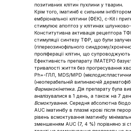
позитивних клітин пухлини у тварин.
Крім того, іматиніб є сильним інгібіто
ембріональної клітини (ФЕК), с-Кit і пр
стимулює апоптоз у клітинах шлунково-
Конститутивна активація рецептора ТФР 
стимуляції синтезу ТФР, що були залуч
(гіпереозинофільного синдрому/хронічно
проліферації клітин, що супроводжують 
Ефективність препарату ІМАТЕРО базуєть
тривалості життя без прогресування хво
Ph+-ГЛЛ, MDS/MPD (мієлодиспластичних
(неоперабельній випинаючій дерматофібр
Фармакокінетика.
Дія препарату була вив
аналізувалися в 1 день, а також на 7 де
Всмоктування.
Середня абсолютна біодос
AUC іматинібу в плазмі крові після пер
рівень всмоктування іматинібу мінімаль
зменшенням AUC (7, 4 %) порівняно зі 