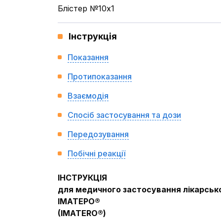
Блістер №10x1
Інструкція
Показання
Протипоказання
Взаємодія
Спосіб застосування та дози
Передозування
Побічні реакції
IНСТРУКЦIЯ
для медичного застосування лікарськ
ІМАТЕРО®
(IMATERO®)