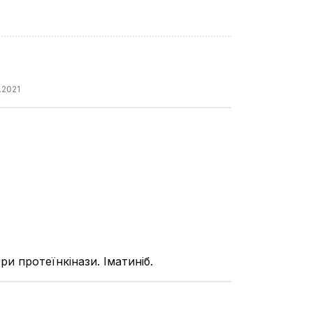
.2021
ри протеїнкінази. Іматиніб.