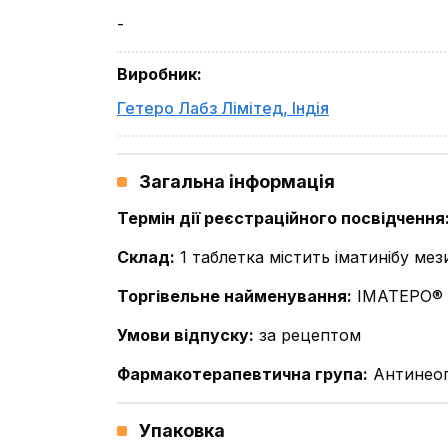
-
Виробник
:
Гетеро Лабз Лімітед
,
Індія
Загальна інформація
Термін дії реєстраційного посвідчення
Склад
:
1 таблетка містить іматинібу мез
Торгівельне найменування
:
ІМАТЕРО®
Умови відпуску
:
за рецептом
Фармакотерапевтична група
:
Антинеопл
Упаковка