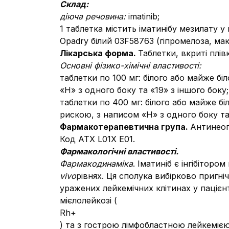
Склад:
діюча речовина:
imatinib;
1 таблетка містить іматинібу мезилату у
Opadry білий 03F58763 (гіпромелоза, мак
Лікарська форма.
Таблетки, вкриті плі
Основні фізико-хімічні властивості:
таблетки по 100 мг: білого або майже бі
«H» з одного боку та «19» з іншого боку;
таблетки по 400 мг: білого або майже б
рискою, з написом «H» з одного боку та 
Фармакотерапевтична група.
Антинеопл
Код АТХ L01X Е01.
Фармакологiчнi властивостi.
Фармакодинаміка
.
Іматиніб є інгібіторо
vivo
рівнях.
Ця сполука вибірково пригніч
уражених лейкемічних клітинах у паціє
мієлолейкозі (
Rh+
) та з гострою лімфобластною лейкеміє