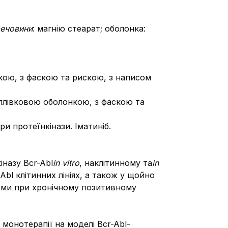
речовини
: магнію стеарат; оболонка:
онкою, з фаскою та рискою, з написом
і плівковою оболонкою, з фаскою та
ри протеїнкінази. Іматиніб.
іназу Bcr-Abl
in vitro
, на
клітинному та
in
bl клітинних лініях, а також у щойно
соми при хронічному позитивному
монотерапії на моделі Bcr-Abl-