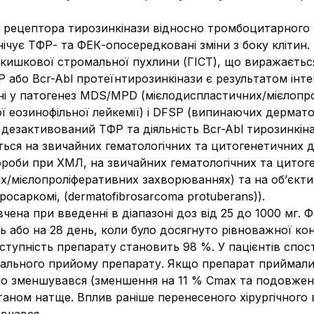
ром рецептора тирозинкінази відносно тромбоцитарного
игнічує ТФР- та ФЕК-опосередковані зміни з боку клітин.
кишкової стромальної пухлини (ГІСТ), що виражається 
або Bcr-Abl протеїнтирозинкінази є результатом інтег
ені у патогенез MDS/MPD (мієлодиспластичних/мієлоп
ї еозинофільної лейкемії) і DFSP (випинаючих дерматоф
дезактивований ТФР та діяльність Bcr-Abl тирозинкіна
ся на звичайних гематологічних та цитогенетичних дан
роби при ХМЛ, на звичайних гематологічних та цитоге
/мієлопроліферативних захворюваннях) та на об’єктив
осаркомі, (dermatofibrosarcoma protuberans)).
чена при введенні в діапазоні доз від 25 до 1000 мг. Ф
нь або на 28 день, коли було досягнуто рівноважної кон
тупність препарату становить 98 %. У пацієнтів спост
орального прийому препарату. Якщо препарат приймали
но зменшувався (зменшення на 11 % Cmax та подовженн
станом натще. Вплив раніше перенесеного хірургічног