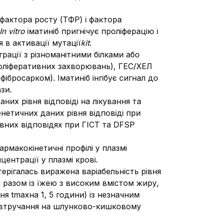
 фактора росту (ТФР) і фактора
Іn vitro
іматиніб пригнічує проліферацію і
в активації мутації
kit
.
рації з різноманітними білками або
роліферативних захворювань), ГЕС/ХЕЛ
ібросарком). Іматиніб інгібує сигнал до
зи.
их рівня відповіді на лікування та
нетичних даних рівня відповіді при
них відповідях при ГІСТ та DFSP
армакокінетичні профілі у плазмі
центрації у плазмі крові.
ерігалась виражена варіабельність рівня
 разом із їжею з високим вмістом жиру,
я tmaxна 1, 5 години) із незначним
о втручання на шлунково-кишковому