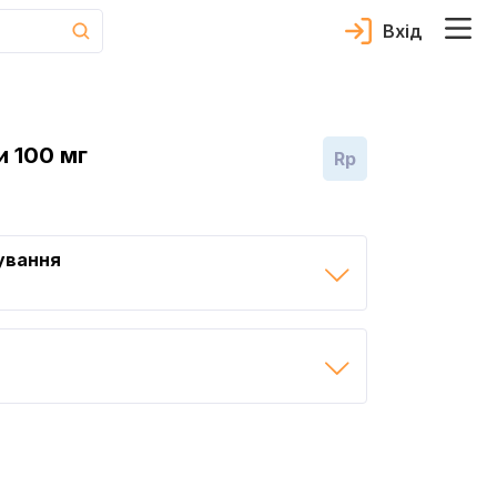
Вхід
 100 мг
Rp
ування