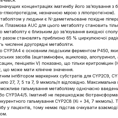
вчався.
о значущих концентраціях іматинібу його зв’язування з
α-глікопротеїдом, незначною мірою з ліпопротеїном).
аболітом у людини є N-деметильоване похідне піпер
и. Плазмова AUC для цього метаболіту становить тільк
 метаболіту є близьким до зв’язування вихідної сполу
т разом становлять приблизно 65 % циркулюючої раді
 численні другорядні метаболіти.
що CYP3A4 є основним людським ферментом Р450, який 
рських засобів (ацетамінофен, ацикловір, алопуринол,
ацин, пеніцилін V) показано, що тільки еритроміцин (І
, що може мати клінічне значення.
нтним інгібітором маркерних субстратів для CYP2C9, CY
ло 27, 7, 5 та 7, 9 мкмоль/л відповідно. Максимальна 
у можливе гальмування метаболізму одночасно введених
о CYP3A4/5. Іматиніб не перешкоджає біотрансформаці
нкурентного гальмування CYP2C8 (Кі = 34, 7 мкмоль). Т
ібу у пацієнтів, тому немає підстав очікувати взаємод
бом.