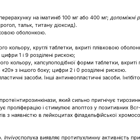
 перерахунку на іматиніб 100 мг або 400 мг;
допомiжнi 
рогол, тальк, титану діоксид).
вковою оболонкою.
лого кольору, круглі таблетки, вкриті плівковою обол
 цифри 1 і 9 розділені рискою;
ілого кольору, капсулоподібної форми таблетки, вкрит
«20» з іншого боку; цифри 2 і 0 розділені рискою.
астичні засоби. Інші антинеопластичні засоби. Інгібіто
м протеїнтирозинкінази, який сильно пригнічує тирозинк
ує проліферацію і стимулює апоптоз у позитивних Bcr-A
нтів з наявністю в лейкоцитах філадельфійської хромо
ю.
Invivo
сполука виявляє протипухлинну активність при 